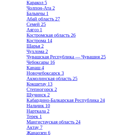
Каракол
5
Чолпон-Ата
2
Балыкчы
1
Абай область
27
Семей
25
Аягоз
1
Костромская область
26
Кострома
14
Шарья
2
Чухлома
2
Чувашская Республика — Чувашия
25
Чебоксары
16
Канаш
4
Новочебоксарск
3
Акмолинская область
25
Кокшетау
13
Степногорск
2
Щучинск
2
Кабардино-Балкарская Республика
24
Нальчик
10
Нарткала
2
Терек
1
Мангистауская область
24
Актау
7
Жанаозен
6