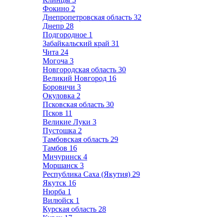
Фокино
2
Днепропетровская область
32
Днепр
28
Подгородное
1
Забайкальский край
31
Чита
24
Могоча
3
Новгородская область
30
Великий Новгород
16
Боровичи
3
Окуловка
2
Псковская область
30
Псков
11
Великие Луки
3
Пустошка
2
Тамбовская область
29
Тамбов
16
Мичуринск
4
Моршанск
3
Республика Саха (Якутия)
29
Якутск
16
Нюрба
1
Вилюйск
1
Курская область
28