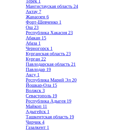
Терек
1
Мангистауская область
24
Актау
7
Жанаозен
6
Форт-Шевченко
1
Ош
23
Республика Хакасия
23
Абакан
15
Абаза
1
Черногорск
1
Курганская область
23
Курган
22
Павлодарская область
21
Павлодар
19
Аксу
1
Республика Марий Эл
20
Йошкар-Ола
15
Волжск
3
Севастополь
19
Республика Адыгея
19
Майкоп
11
Адыгейск
1
Ташкентская область
19
Чирчик
4
Газалкент
1