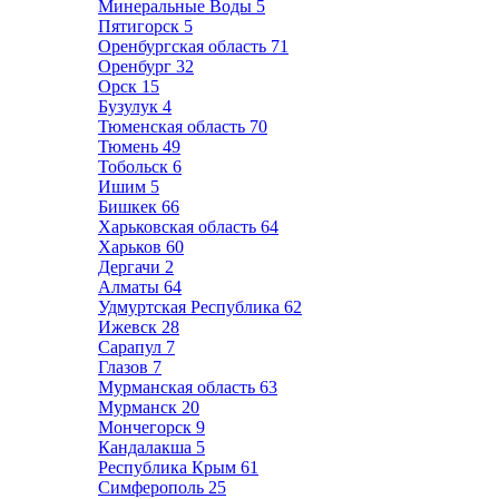
Минеральные Воды
5
Пятигорск
5
Оренбургская область
71
Оренбург
32
Орск
15
Бузулук
4
Тюменская область
70
Тюмень
49
Тобольск
6
Ишим
5
Бишкек
66
Харьковская область
64
Харьков
60
Дергачи
2
Алматы
64
Удмуртская Республика
62
Ижевск
28
Сарапул
7
Глазов
7
Мурманская область
63
Мурманск
20
Мончегорск
9
Кандалакша
5
Республика Крым
61
Симферополь
25