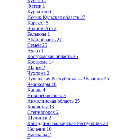
Курск
17
Фатеж
1
Курчатов
0
Иссык-Кульская область
27
Каракол
5
Чолпон-Ата
2
Балыкчы
1
Абай область
27
Семей
25
Аягоз
1
Костромская область
26
Кострома
14
Шарья
2
Чухлома
2
Чувашская Республика — Чувашия
25
Чебоксары
16
Канаш
4
Новочебоксарск
3
Акмолинская область
25
Кокшетау
13
Степногорск
2
Щучинск
2
Кабардино-Балкарская Республика
24
Нальчик
10
Нарткала
2