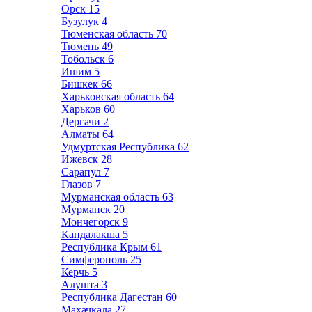
Орск
15
Бузулук
4
Тюменская область
70
Тюмень
49
Тобольск
6
Ишим
5
Бишкек
66
Харьковская область
64
Харьков
60
Дергачи
2
Алматы
64
Удмуртская Республика
62
Ижевск
28
Сарапул
7
Глазов
7
Мурманская область
63
Мурманск
20
Мончегорск
9
Кандалакша
5
Республика Крым
61
Симферополь
25
Керчь
5
Алушта
3
Республика Дагестан
60
Махачкала
27