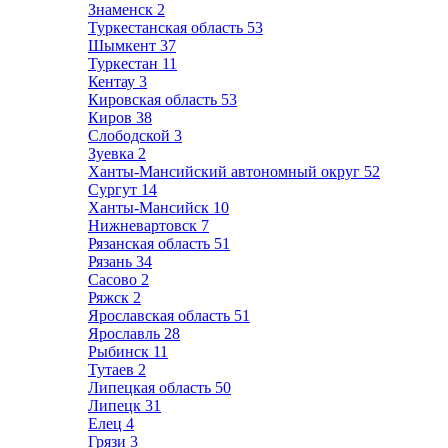
Знаменск
2
Туркестанская область
53
Шымкент
37
Туркестан
11
Кентау
3
Кировская область
53
Киров
38
Слободской
3
Зуевка
2
Ханты-Мансийский автономный округ
52
Сургут
14
Ханты-Мансийск
10
Нижневартовск
7
Рязанская область
51
Рязань
34
Сасово
2
Ряжск
2
Ярославская область
51
Ярославль
28
Рыбинск
11
Тутаев
2
Липецкая область
50
Липецк
31
Елец
4
Грязи
3