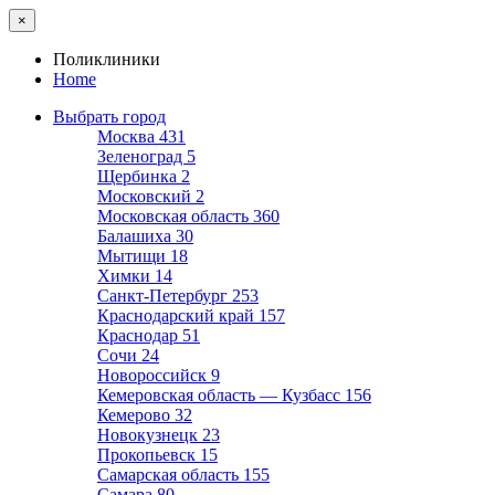
×
Поликлиники
Home
Выбрать город
Москва
431
Зеленоград
5
Щербинка
2
Московский
2
Московская область
360
Балашиха
30
Мытищи
18
Химки
14
Санкт-Петербург
253
Краснодарский край
157
Краснодар
51
Сочи
24
Новороссийск
9
Кемеровская область — Кузбасс
156
Кемерово
32
Новокузнецк
23
Прокопьевск
15
Самарская область
155
Самара
80