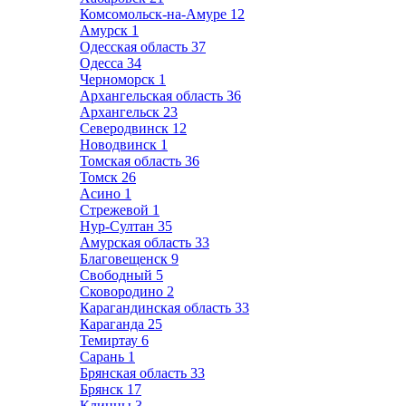
Комсомольск-на-Амуре
12
Амурск
1
Одесская область
37
Одесса
34
Черноморск
1
Архангельская область
36
Архангельск
23
Северодвинск
12
Новодвинск
1
Томская область
36
Томск
26
Асино
1
Стрежевой
1
Нур-Султан
35
Амурская область
33
Благовещенск
9
Свободный
5
Сковородино
2
Карагандинская область
33
Караганда
25
Темиртау
6
Сарань
1
Брянская область
33
Брянск
17
Клинцы
3