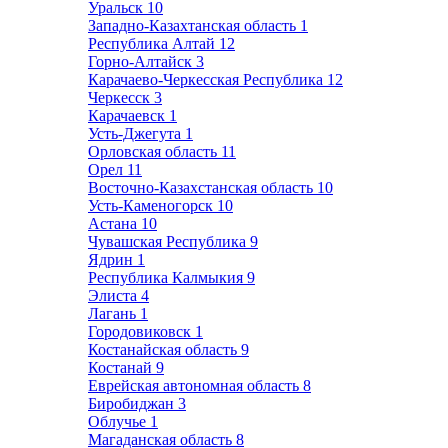
Уральск
10
Западно-Казахтанская область
1
Республика Алтай
12
Горно-Алтайск
3
Карачаево-Черкесская Республика
12
Черкесск
3
Карачаевск
1
Усть-Джегута
1
Орловская область
11
Орел
11
Восточно-Казахстанская область
10
Усть-Каменогорск
10
Астана
10
Чувашская Республика
9
Ядрин
1
Республика Калмыкия
9
Элиста
4
Лагань
1
Городовиковск
1
Костанайская область
9
Костанай
9
Еврейская автономная область
8
Биробиджан
3
Облучье
1
Магаданская область
8