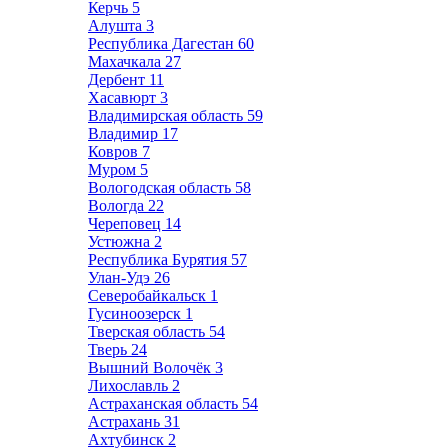
Керчь
5
Алушта
3
Республика Дагестан
60
Махачкала
27
Дербент
11
Хасавюрт
3
Владимирская область
59
Владимир
17
Ковров
7
Муром
5
Вологодская область
58
Вологда
22
Череповец
14
Устюжна
2
Республика Бурятия
57
Улан-Удэ
26
Северобайкальск
1
Гусиноозерск
1
Тверская область
54
Тверь
24
Вышний Волочёк
3
Лихославль
2
Астраханская область
54
Астрахань
31
Ахтубинск
2