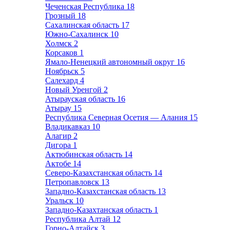
Чеченская Республика
18
Грозный
18
Сахалинская область
17
Южно-Сахалинск
10
Холмск
2
Корсаков
1
Ямало-Ненецкий автономный округ
16
Ноябрьск
5
Салехард
4
Новый Уренгой
2
Атырауская область
16
Атырау
15
Республика Северная Осетия — Алания
15
Владикавказ
10
Алагир
2
Дигора
1
Актюбинская область
14
Актобе
14
Северо-Казахстанская область
14
Петропавловск
13
Западно-Казахстанская область
13
Уральск
10
Западно-Казахтанская область
1
Республика Алтай
12
Горно-Алтайск
3