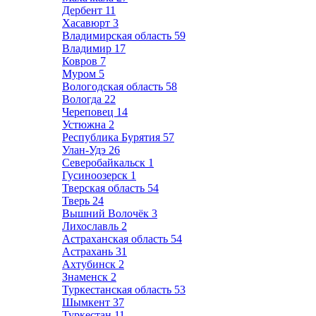
Дербент
11
Хасавюрт
3
Владимирская область
59
Владимир
17
Ковров
7
Муром
5
Вологодская область
58
Вологда
22
Череповец
14
Устюжна
2
Республика Бурятия
57
Улан-Удэ
26
Северобайкальск
1
Гусиноозерск
1
Тверская область
54
Тверь
24
Вышний Волочёк
3
Лихославль
2
Астраханская область
54
Астрахань
31
Ахтубинск
2
Знаменск
2
Туркестанская область
53
Шымкент
37
Туркестан
11