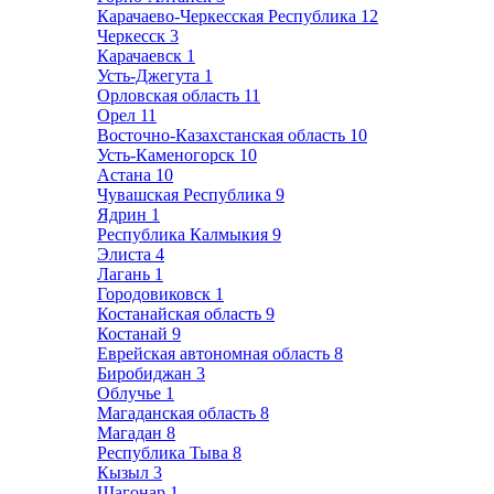
Карачаево-Черкесская Республика
12
Черкесск
3
Карачаевск
1
Усть-Джегута
1
Орловская область
11
Орел
11
Восточно-Казахстанская область
10
Усть-Каменогорск
10
Астана
10
Чувашская Республика
9
Ядрин
1
Республика Калмыкия
9
Элиста
4
Лагань
1
Городовиковск
1
Костанайская область
9
Костанай
9
Еврейская автономная область
8
Биробиджан
3
Облучье
1
Магаданская область
8
Магадан
8
Республика Тыва
8
Кызыл
3
Шагонар
1