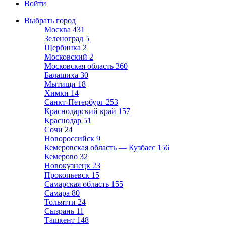
Войти
Выбрать город
Москва
431
Зеленоград
5
Щербинка
2
Московский
2
Московская область
360
Балашиха
30
Мытищи
18
Химки
14
Санкт-Петербург
253
Краснодарский край
157
Краснодар
51
Сочи
24
Новороссийск
9
Кемеровская область — Кузбасс
156
Кемерово
32
Новокузнецк
23
Прокопьевск
15
Самарская область
155
Самара
80
Тольятти
24
Сызрань
11
Ташкент
148