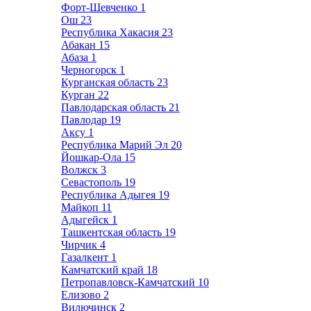
Форт-Шевченко
1
Ош
23
Республика Хакасия
23
Абакан
15
Абаза
1
Черногорск
1
Курганская область
23
Курган
22
Павлодарская область
21
Павлодар
19
Аксу
1
Республика Марий Эл
20
Йошкар-Ола
15
Волжск
3
Севастополь
19
Республика Адыгея
19
Майкоп
11
Адыгейск
1
Ташкентская область
19
Чирчик
4
Газалкент
1
Камчатский край
18
Петропавловск-Камчатский
10
Елизово
2
Вилючинск
2