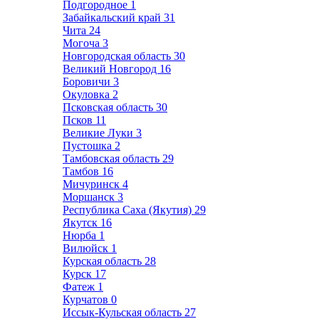
Подгородное
1
Забайкальский край
31
Чита
24
Могоча
3
Новгородская область
30
Великий Новгород
16
Боровичи
3
Окуловка
2
Псковская область
30
Псков
11
Великие Луки
3
Пустошка
2
Тамбовская область
29
Тамбов
16
Мичуринск
4
Моршанск
3
Республика Саха (Якутия)
29
Якутск
16
Нюрба
1
Вилюйск
1
Курская область
28
Курск
17
Фатеж
1
Курчатов
0
Иссык-Кульская область
27