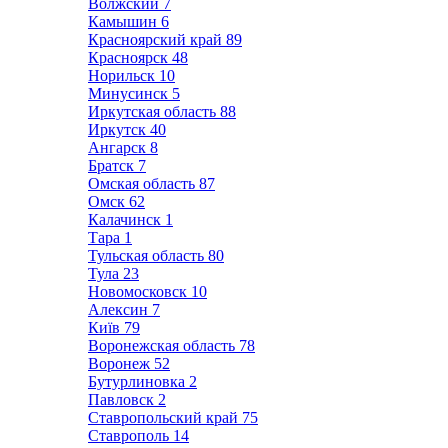
Волжский
7
Камышин
6
Красноярский край
89
Красноярск
48
Норильск
10
Минусинск
5
Иркутская область
88
Иркутск
40
Ангарск
8
Братск
7
Омская область
87
Омск
62
Калачинск
1
Тара
1
Тульская область
80
Тула
23
Новомосковск
10
Алексин
7
Київ
79
Воронежская область
78
Воронеж
52
Бутурлиновка
2
Павловск
2
Ставропольский край
75
Ставрополь
14