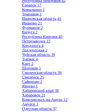
Республика Мордовия
42
Саранск
17
Ковылкино
1
Темников
1
Ивановская область
41
Иваново
21
Фурманов
2
Вичуга
2
Республика Карелия
40
Петрозаводск
15
Кондопога
4
Лахденпохья
2
Чуйская область
39
Токмок
4
Кант
2
Шопоков
1
Смоленская область
38
Смоленск
25
Сафоново
2
Ярцево
1
Хабаровский край
38
Хабаровск
21
Комсомольск-на-Амуре
12
Амурск
1
Одесская область
37