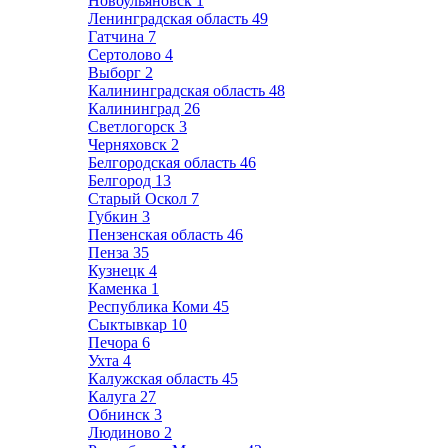
Новоульяновск
1
Ленинградская область
49
Гатчина
7
Сертолово
4
Выборг
2
Калининградская область
48
Калининград
26
Светлогорск
3
Черняховск
2
Белгородская область
46
Белгород
13
Старый Оскол
7
Губкин
3
Пензенская область
46
Пенза
35
Кузнецк
4
Каменка
1
Республика Коми
45
Сыктывкар
10
Печора
6
Ухта
4
Калужская область
45
Калуга
27
Обнинск
3
Людиново
2