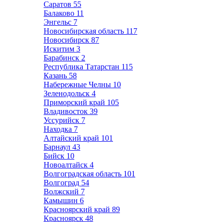
Саратов
55
Балаково
11
Энгельс
7
Новосибирская область
117
Новосибирск
87
Искитим
3
Барабинск
2
Республика Татарстан
115
Казань
58
Набережные Челны
10
Зеленодольск
4
Приморский край
105
Владивосток
39
Уссурийск
7
Находка
7
Алтайский край
101
Барнаул
43
Бийск
10
Новоалтайск
4
Волгоградская область
101
Волгоград
54
Волжский
7
Камышин
6
Красноярский край
89
Красноярск
48