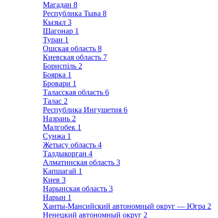
Магадан
8
Республика Тыва
8
Кызыл
3
Шагонар
1
Туран
1
Ошская область
8
Киевская область
7
Бориспіль
2
Боярка
1
Бровари
1
Таласская область
6
Талас
2
Республика Ингушетия
6
Назрань
2
Малгобек
1
Сунжа
1
Жетысу область
4
Талдыкорган
4
Алматинская область
3
Капшагай
1
Киев
3
Нарынская область
3
Нарын
1
Ханты-Мансийский автономный округ — Югра
2
Ненецкий автономный округ
2