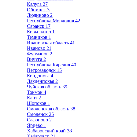
Калуга
27
Обнинск
3
Людиново
2
Республика Мордовия
42
Саранск
17
Ковылкино
1
Темников
1
Ивановская область
41
Иваново
21
Фурманов
2
Вичуга
2
Республика Карелия
40
Петрозаводск
15
Кондопога
4
Лахденпохья
2
Чуйская область
39
Токмок
4
Кант
2
Шопоков
1
Смоленская область
38
Смоленск
25
Сафоново
2
Ярцево
1
Хабаровский край
38
Хабаровск
21