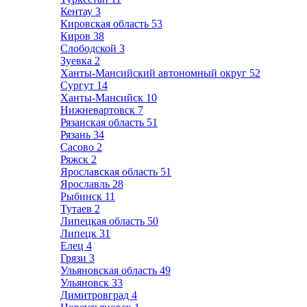
Кентау
3
Кировская область
53
Киров
38
Слободской
3
Зуевка
2
Ханты-Мансийский автономный округ
52
Сургут
14
Ханты-Мансийск
10
Нижневартовск
7
Рязанская область
51
Рязань
34
Сасово
2
Ряжск
2
Ярославская область
51
Ярославль
28
Рыбинск
11
Тутаев
2
Липецкая область
50
Липецк
31
Елец
4
Грязи
3
Ульяновская область
49
Ульяновск
33
Димитровград
4