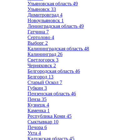
Ульяновская область
49
Ульяновск
33
Димитровград
4
Новоульяновск
1
Ленинградская область
49
Гатчина
7
Сертолово
4
Выборг
2
Калининградская область
48
Калининград
26
Светлогорск
3
Черняховск
2
Белгородская область
46
Белгород
13
Старый Оскол
7
Губкин
3
Пензенская область
46
Пенза
35
Кузнецк
4
Каменка
1
Республика Коми
45
Сыктывкар
10
Печора
6
Ухта
4
Калужская область
45