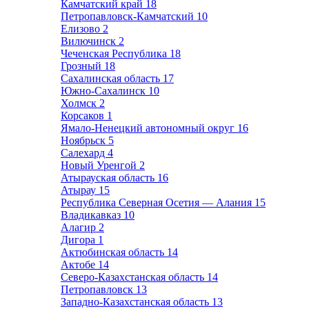
Камчатский край
18
Петропавловск-Камчатский
10
Елизово
2
Вилючинск
2
Чеченская Республика
18
Грозный
18
Сахалинская область
17
Южно-Сахалинск
10
Холмск
2
Корсаков
1
Ямало-Ненецкий автономный округ
16
Ноябрьск
5
Салехард
4
Новый Уренгой
2
Атырауская область
16
Атырау
15
Республика Северная Осетия — Алания
15
Владикавказ
10
Алагир
2
Дигора
1
Актюбинская область
14
Актобе
14
Северо-Казахстанская область
14
Петропавловск
13
Западно-Казахстанская область
13