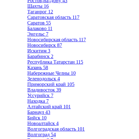
Ростов-на-Дону
43
Шахты
16
Таганрог
12
Саратовская область
117
Саратов
55
Балаково
11
Энгельс
7
Новосибирская область
117
Новосибирск
87
Искитим
3
Барабинск
2
Республика Татарстан
115
Казань
58
Набережные Челны
10
Зеленодольск
4
Приморский край
105
Владивосток
39
Уссурийск
7
Находка
7
Алтайский край
101
Барнаул
43
Бийск
10
Новоалтайск
4
Волгоградская область
101
Волгоград
54