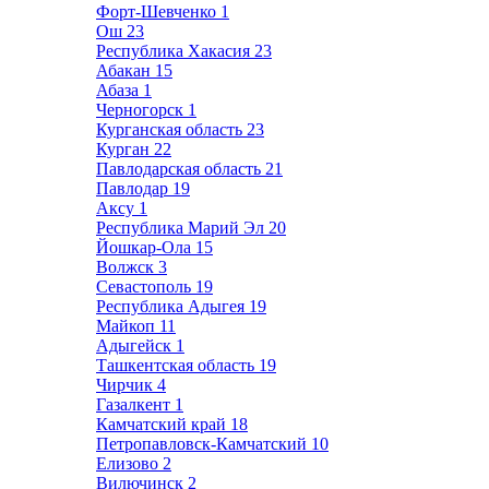
Форт-Шевченко
1
Ош
23
Республика Хакасия
23
Абакан
15
Абаза
1
Черногорск
1
Курганская область
23
Курган
22
Павлодарская область
21
Павлодар
19
Аксу
1
Республика Марий Эл
20
Йошкар-Ола
15
Волжск
3
Севастополь
19
Республика Адыгея
19
Майкоп
11
Адыгейск
1
Ташкентская область
19
Чирчик
4
Газалкент
1
Камчатский край
18
Петропавловск-Камчатский
10
Елизово
2
Вилючинск
2