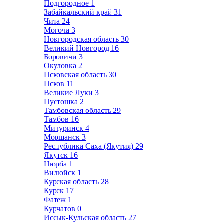
Подгородное
1
Забайкальский край
31
Чита
24
Могоча
3
Новгородская область
30
Великий Новгород
16
Боровичи
3
Окуловка
2
Псковская область
30
Псков
11
Великие Луки
3
Пустошка
2
Тамбовская область
29
Тамбов
16
Мичуринск
4
Моршанск
3
Республика Саха (Якутия)
29
Якутск
16
Нюрба
1
Вилюйск
1
Курская область
28
Курск
17
Фатеж
1
Курчатов
0
Иссык-Кульская область
27