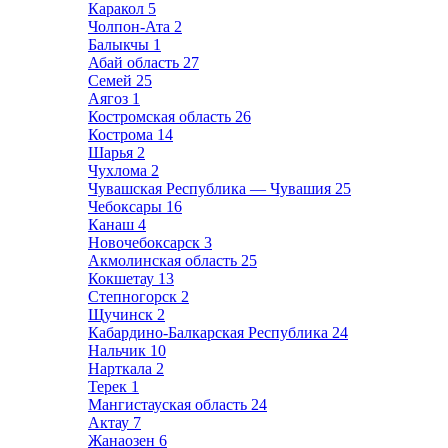
Каракол
5
Чолпон-Ата
2
Балыкчы
1
Абай область
27
Семей
25
Аягоз
1
Костромская область
26
Кострома
14
Шарья
2
Чухлома
2
Чувашская Республика — Чувашия
25
Чебоксары
16
Канаш
4
Новочебоксарск
3
Акмолинская область
25
Кокшетау
13
Степногорск
2
Щучинск
2
Кабардино-Балкарская Республика
24
Нальчик
10
Нарткала
2
Терек
1
Мангистауская область
24
Актау
7
Жанаозен
6