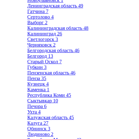
Новоульяновск
1
Ленинградская область
49
Гатчина
7
Сертолово
4
Выборг
2
Калининградская область
48
Калининград
26
Светлогорск
3
Черняховск
2
Белгородская область
46
Белгород
13
Старый Оскол
7
Губкин
3
Пензенская область
46
Пенза
35
Кузнецк
4
Каменка
1
Республика Коми
45
Сыктывкар
10
Печора
6
Ухта
4
Калужская область
45
Калуга
27
Обнинск
3
Людиново
2