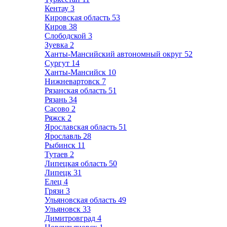
Кентау
3
Кировская область
53
Киров
38
Слободской
3
Зуевка
2
Ханты-Мансийский автономный округ
52
Сургут
14
Ханты-Мансийск
10
Нижневартовск
7
Рязанская область
51
Рязань
34
Сасово
2
Ряжск
2
Ярославская область
51
Ярославль
28
Рыбинск
11
Тутаев
2
Липецкая область
50
Липецк
31
Елец
4
Грязи
3
Ульяновская область
49
Ульяновск
33
Димитровград
4