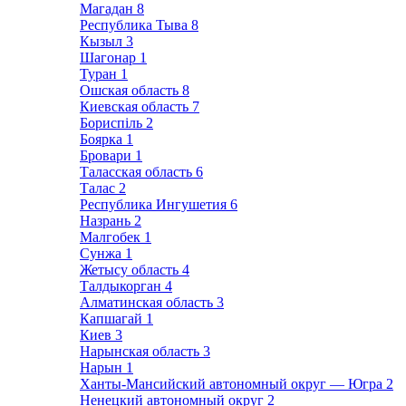
Магадан
8
Республика Тыва
8
Кызыл
3
Шагонар
1
Туран
1
Ошская область
8
Киевская область
7
Бориспіль
2
Боярка
1
Бровари
1
Таласская область
6
Талас
2
Республика Ингушетия
6
Назрань
2
Малгобек
1
Сунжа
1
Жетысу область
4
Талдыкорган
4
Алматинская область
3
Капшагай
1
Киев
3
Нарынская область
3
Нарын
1
Ханты-Мансийский автономный округ — Югра
2
Ненецкий автономный округ
2