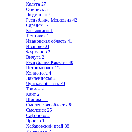
Калуга
27
Обнинск
3
Людиново
2
Республика Мордовия
42
Саранск
17
Ковылкино
1
Темников
1
Ивановская область
41
Иваново
21
Фурманов
2
Вичуга
2
Республика Карелия
40
Петрозаводск
15
Кондопога
4
Лахденпохья
2
Чуйская область
39
Токмок
4
Кант
2
Шопоков
1
Смоленская область
38
Смоленск
25
Сафоново
2
Ярцево
1
Хабаровский край
38
Хабаровск
21