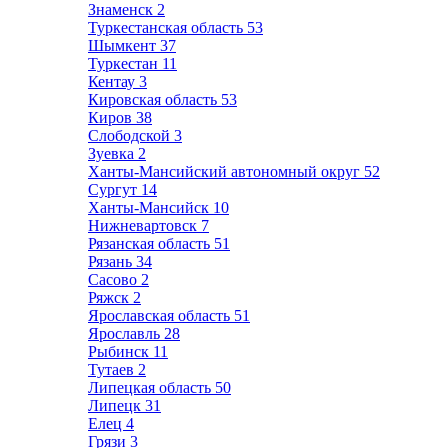
Знаменск
2
Туркестанская область
53
Шымкент
37
Туркестан
11
Кентау
3
Кировская область
53
Киров
38
Слободской
3
Зуевка
2
Ханты-Мансийский автономный округ
52
Сургут
14
Ханты-Мансийск
10
Нижневартовск
7
Рязанская область
51
Рязань
34
Сасово
2
Ряжск
2
Ярославская область
51
Ярославль
28
Рыбинск
11
Тутаев
2
Липецкая область
50
Липецк
31
Елец
4
Грязи
3