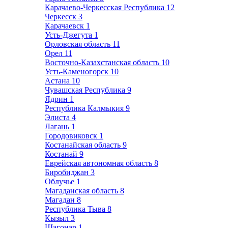
Карачаево-Черкесская Республика
12
Черкесск
3
Карачаевск
1
Усть-Джегута
1
Орловская область
11
Орел
11
Восточно-Казахстанская область
10
Усть-Каменогорск
10
Астана
10
Чувашская Республика
9
Ядрин
1
Республика Калмыкия
9
Элиста
4
Лагань
1
Городовиковск
1
Костанайская область
9
Костанай
9
Еврейская автономная область
8
Биробиджан
3
Облучье
1
Магаданская область
8
Магадан
8
Республика Тыва
8
Кызыл
3
Шагонар
1