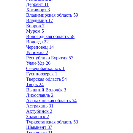
Дербент
11
Хасавюрт
3
Владимирская область
59
Владимир
17
Ковров
7
Муром
5
Вологодская область
58
Вологда
22
Череповец
14
Устюжна
2
Республика Бурятия
57
Улан-Удэ
26
Северобайкальск
1
Гусиноозерск
1
Тверская область
54
Тверь
24
Вышний Волочёк
3
Лихославль
2
Астраханская область
54
Астрахань
31
Ахтубинск
2
Знаменск
2
Туркестанская область
53
Шымкент
37
Туркестан
11