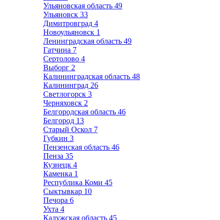
Ульяновская область
49
Ульяновск
33
Димитровград
4
Новоульяновск
1
Ленинградская область
49
Гатчина
7
Сертолово
4
Выборг
2
Калининградская область
48
Калининград
26
Светлогорск
3
Черняховск
2
Белгородская область
46
Белгород
13
Старый Оскол
7
Губкин
3
Пензенская область
46
Пенза
35
Кузнецк
4
Каменка
1
Республика Коми
45
Сыктывкар
10
Печора
6
Ухта
4
Калужская область
45