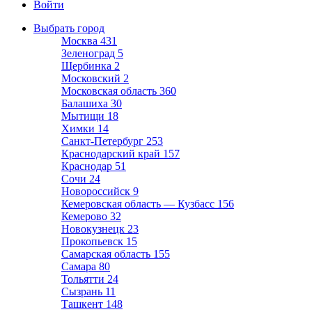
Войти
Выбрать город
Москва
431
Зеленоград
5
Щербинка
2
Московский
2
Московская область
360
Балашиха
30
Мытищи
18
Химки
14
Санкт-Петербург
253
Краснодарский край
157
Краснодар
51
Сочи
24
Новороссийск
9
Кемеровская область — Кузбасс
156
Кемерово
32
Новокузнецк
23
Прокопьевск
15
Самарская область
155
Самара
80
Тольятти
24
Сызрань
11
Ташкент
148