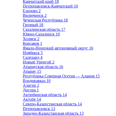
Камчатский край
18
Петропавловск-Камчатский
10
Елизово
2
Вилючинск
2
Чеченская Республика
18
Грозный
18
Сахалинская область
17
Южно-Сахалинск
10
Холмск
2
Корсаков
1
Ямало-Ненецкий автономный округ
16
Ноябрьск
5
Салехард
4
Новый Уренгой
2
Атырауская область
16
Атырау
15
Республика Северная Осетия — Алания
15
Владикавказ
10
Алагир
2
Дигора
1
Актюбинская область
14
Актобе
14
Северо-Казахстанская область
14
Петропавловск
13
Западно-Казахстанская область
13