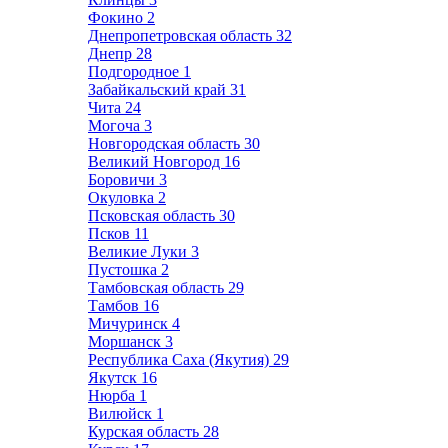
Фокино
2
Днепропетровская область
32
Днепр
28
Подгородное
1
Забайкальский край
31
Чита
24
Могоча
3
Новгородская область
30
Великий Новгород
16
Боровичи
3
Окуловка
2
Псковская область
30
Псков
11
Великие Луки
3
Пустошка
2
Тамбовская область
29
Тамбов
16
Мичуринск
4
Моршанск
3
Республика Саха (Якутия)
29
Якутск
16
Нюрба
1
Вилюйск
1
Курская область
28