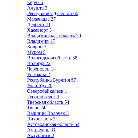
Керчь
5
Алушта
3
Республика Дагестан
60
Махачкала
27
Дербент
11
Хасавюрт
3
Владимирская область
59
Владимир
17
Ковров
7
Муром
5
Вологодская область
58
Вологда
22
Череповец
14
Устюжна
2
Республика Бурятия
57
Улан-Удэ
26
Северобайкальск
1
Гусиноозерск
1
Тверская область
54
Тверь
24
Вышний Волочёк
3
Лихославль
2
Астраханская область
54
Астрахань
31
Ахтубинск
2