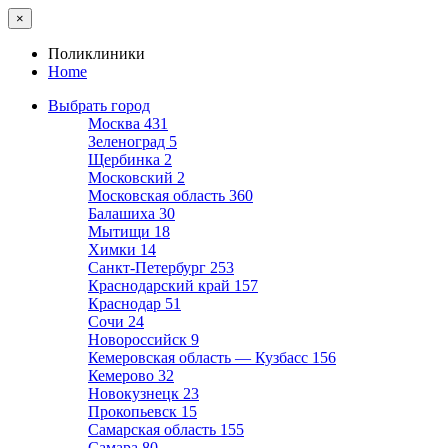
×
Поликлиники
Home
Выбрать город
Москва
431
Зеленоград
5
Щербинка
2
Московский
2
Московская область
360
Балашиха
30
Мытищи
18
Химки
14
Санкт-Петербург
253
Краснодарский край
157
Краснодар
51
Сочи
24
Новороссийск
9
Кемеровская область — Кузбасс
156
Кемерово
32
Новокузнецк
23
Прокопьевск
15
Самарская область
155
Самара
80