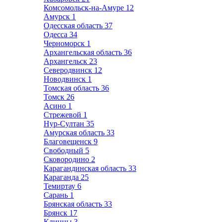
Комсомольск-на-Амуре
12
Амурск
1
Одесская область
37
Одесса
34
Черноморск
1
Архангельская область
36
Архангельск
23
Северодвинск
12
Новодвинск
1
Томская область
36
Томск
26
Асино
1
Стрежевой
1
Нур-Султан
35
Амурская область
33
Благовещенск
9
Свободный
5
Сковородино
2
Карагандинская область
33
Караганда
25
Темиртау
6
Сарань
1
Брянская область
33
Брянск
17
Клинцы
3