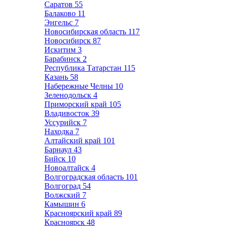
Саратов
55
Балаково
11
Энгельс
7
Новосибирская область
117
Новосибирск
87
Искитим
3
Барабинск
2
Республика Татарстан
115
Казань
58
Набережные Челны
10
Зеленодольск
4
Приморский край
105
Владивосток
39
Уссурийск
7
Находка
7
Алтайский край
101
Барнаул
43
Бийск
10
Новоалтайск
4
Волгоградская область
101
Волгоград
54
Волжский
7
Камышин
6
Красноярский край
89
Красноярск
48