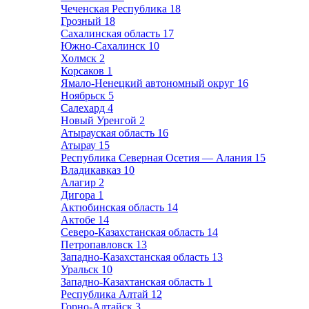
Чеченская Республика
18
Грозный
18
Сахалинская область
17
Южно-Сахалинск
10
Холмск
2
Корсаков
1
Ямало-Ненецкий автономный округ
16
Ноябрьск
5
Салехард
4
Новый Уренгой
2
Атырауская область
16
Атырау
15
Республика Северная Осетия — Алания
15
Владикавказ
10
Алагир
2
Дигора
1
Актюбинская область
14
Актобе
14
Северо-Казахстанская область
14
Петропавловск
13
Западно-Казахстанская область
13
Уральск
10
Западно-Казахтанская область
1
Республика Алтай
12
Горно-Алтайск
3