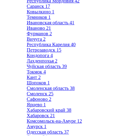
Республика Мордовия
42
Саранск
17
Ковылкино
1
Темников
1
Ивановская область
41
Иваново
21
Фурманов
2
Вичуга
2
Республика Карелия
40
Петрозаводск
15
Кондопога
4
Лахденпохья
2
Чуйская область
39
Токмок
4
Кант
2
Шопоков
1
Смоленская область
38
Смоленск
25
Сафоново
2
Ярцево
1
Хабаровский край
38
Хабаровск
21
Комсомольск-на-Амуре
12
Амурск
1
Одесская область
37