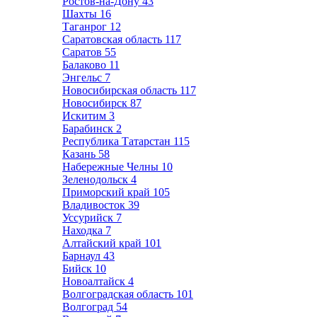
Ростов-на-Дону
43
Шахты
16
Таганрог
12
Саратовская область
117
Саратов
55
Балаково
11
Энгельс
7
Новосибирская область
117
Новосибирск
87
Искитим
3
Барабинск
2
Республика Татарстан
115
Казань
58
Набережные Челны
10
Зеленодольск
4
Приморский край
105
Владивосток
39
Уссурийск
7
Находка
7
Алтайский край
101
Барнаул
43
Бийск
10
Новоалтайск
4
Волгоградская область
101
Волгоград
54