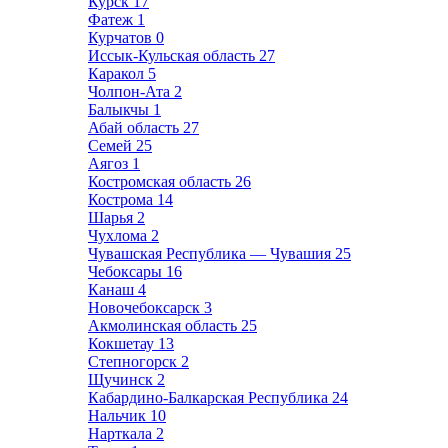
Курск
17
Фатеж
1
Курчатов
0
Иссык-Кульская область
27
Каракол
5
Чолпон-Ата
2
Балыкчы
1
Абай область
27
Семей
25
Аягоз
1
Костромская область
26
Кострома
14
Шарья
2
Чухлома
2
Чувашская Республика — Чувашия
25
Чебоксары
16
Канаш
4
Новочебоксарск
3
Акмолинская область
25
Кокшетау
13
Степногорск
2
Щучинск
2
Кабардино-Балкарская Республика
24
Нальчик
10
Нарткала
2