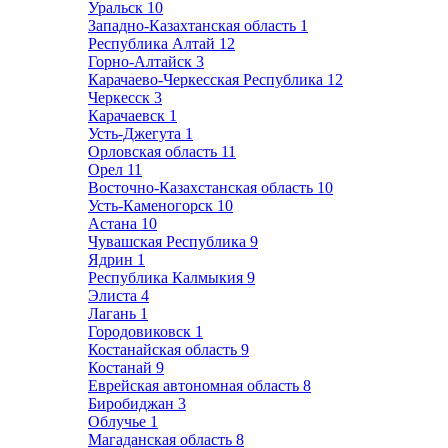
Уральск
10
Западно-Казахтанская область
1
Республика Алтай
12
Горно-Алтайск
3
Карачаево-Черкесская Республика
12
Черкесск
3
Карачаевск
1
Усть-Джегута
1
Орловская область
11
Орел
11
Восточно-Казахстанская область
10
Усть-Каменогорск
10
Астана
10
Чувашская Республика
9
Ядрин
1
Республика Калмыкия
9
Элиста
4
Лагань
1
Городовиковск
1
Костанайская область
9
Костанай
9
Еврейская автономная область
8
Биробиджан
3
Облучье
1
Магаданская область
8