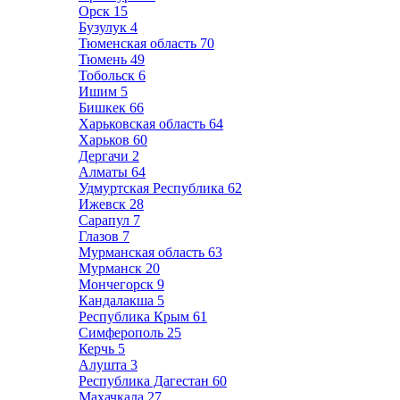
Орск
15
Бузулук
4
Тюменская область
70
Тюмень
49
Тобольск
6
Ишим
5
Бишкек
66
Харьковская область
64
Харьков
60
Дергачи
2
Алматы
64
Удмуртская Республика
62
Ижевск
28
Сарапул
7
Глазов
7
Мурманская область
63
Мурманск
20
Мончегорск
9
Кандалакша
5
Республика Крым
61
Симферополь
25
Керчь
5
Алушта
3
Республика Дагестан
60
Махачкала
27