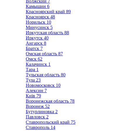
Волжский
7
Камышин
6
Красноярский край
89
Красноярск
48
Норильск
10
Минусинск
5
Иркутская область
88
Иркутск
40
Ангарск
8
Братск
7
Омская область
87
Омск
62
Калачинск
1
Тара
1
Тульская область
80
Тула
23
Новомосковск
10
Алексин
7
Київ
79
Воронежская область
78
Воронеж
52
Бутурлиновка
2
Павловск
2
Ставропольский край
75
Ставрополь
14