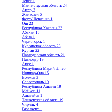
Терек
1
Мангистауская область
24
Актау
7
Жанаозен
6
Форт-Шевченко
1
Ош
23
Республика Хакасия
23
Абакан
15
Абаза
1
Черногорск
1
Курганская область
23
Курган
22
Павлодарская область
21
Павлодар
19
Аксу
1
Республика Марий Эл
20
Йошкар-Ола
15
Волжск
3
Севастополь
19
Республика Адыгея
19
Майкоп
11
Адыгейск
1
Ташкентская область
19
Чирчик
4
Газалкент
1