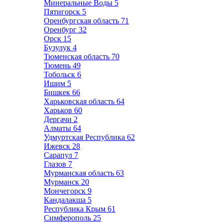
Минеральные Воды
5
Пятигорск
5
Оренбургская область
71
Оренбург
32
Орск
15
Бузулук
4
Тюменская область
70
Тюмень
49
Тобольск
6
Ишим
5
Бишкек
66
Харьковская область
64
Харьков
60
Дергачи
2
Алматы
64
Удмуртская Республика
62
Ижевск
28
Сарапул
7
Глазов
7
Мурманская область
63
Мурманск
20
Мончегорск
9
Кандалакша
5
Республика Крым
61
Симферополь
25