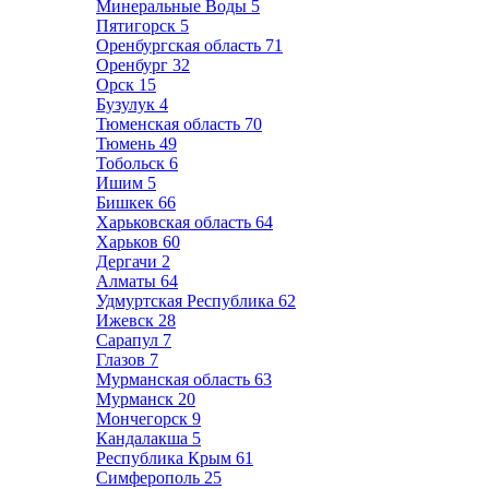
Минеральные Воды
5
Пятигорск
5
Оренбургская область
71
Оренбург
32
Орск
15
Бузулук
4
Тюменская область
70
Тюмень
49
Тобольск
6
Ишим
5
Бишкек
66
Харьковская область
64
Харьков
60
Дергачи
2
Алматы
64
Удмуртская Республика
62
Ижевск
28
Сарапул
7
Глазов
7
Мурманская область
63
Мурманск
20
Мончегорск
9
Кандалакша
5
Республика Крым
61
Симферополь
25