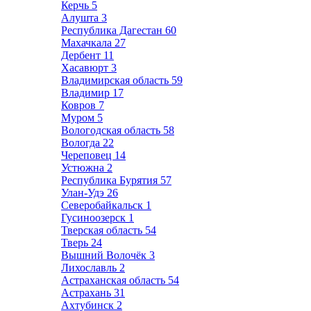
Керчь
5
Алушта
3
Республика Дагестан
60
Махачкала
27
Дербент
11
Хасавюрт
3
Владимирская область
59
Владимир
17
Ковров
7
Муром
5
Вологодская область
58
Вологда
22
Череповец
14
Устюжна
2
Республика Бурятия
57
Улан-Удэ
26
Северобайкальск
1
Гусиноозерск
1
Тверская область
54
Тверь
24
Вышний Волочёк
3
Лихославль
2
Астраханская область
54
Астрахань
31
Ахтубинск
2