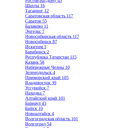
Ростов-на-Дону
43
Шахты
16
Таганрог
12
Саратовская область
117
Саратов
55
Балаково
11
Энгельс
7
Новосибирская область
117
Новосибирск
87
Искитим
3
Барабинск
2
Республика Татарстан
115
Казань
58
Набережные Челны
10
Зеленодольск
4
Приморский край
105
Владивосток
39
Уссурийск
7
Находка
7
Алтайский край
101
Барнаул
43
Бийск
10
Новоалтайск
4
Волгоградская область
101
Волгоград
54