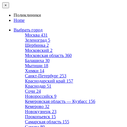
×
Поликлиники
Home
Выбрать город
Москва
431
Зеленоград
5
Щербинка
2
Московский
2
Московская область
360
Балашиха
30
Мытищи
18
Химки
14
Санкт-Петербург
253
Краснодарский край
157
Краснодар
51
Сочи
24
Новороссийск
9
Кемеровская область — Кузбасс
156
Кемерово
32
Новокузнецк
23
Прокопьевск
15
Самарская область
155
Самара
80