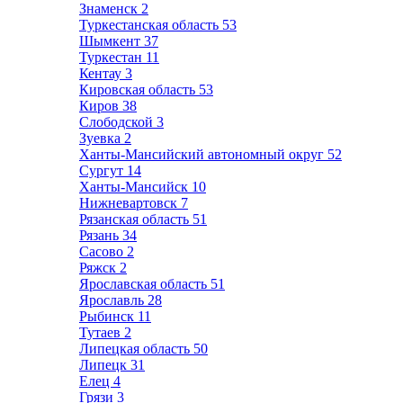
Знаменск
2
Туркестанская область
53
Шымкент
37
Туркестан
11
Кентау
3
Кировская область
53
Киров
38
Слободской
3
Зуевка
2
Ханты-Мансийский автономный округ
52
Сургут
14
Ханты-Мансийск
10
Нижневартовск
7
Рязанская область
51
Рязань
34
Сасово
2
Ряжск
2
Ярославская область
51
Ярославль
28
Рыбинск
11
Тутаев
2
Липецкая область
50
Липецк
31
Елец
4
Грязи
3