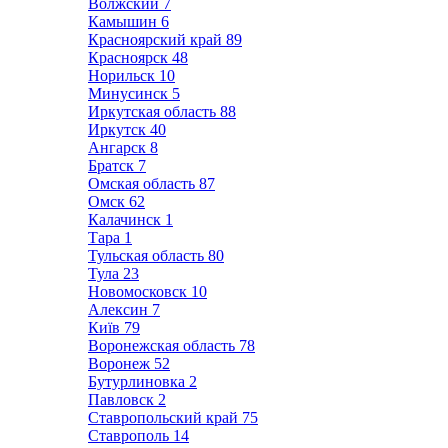
Волжский
7
Камышин
6
Красноярский край
89
Красноярск
48
Норильск
10
Минусинск
5
Иркутская область
88
Иркутск
40
Ангарск
8
Братск
7
Омская область
87
Омск
62
Калачинск
1
Тара
1
Тульская область
80
Тула
23
Новомосковск
10
Алексин
7
Київ
79
Воронежская область
78
Воронеж
52
Бутурлиновка
2
Павловск
2
Ставропольский край
75
Ставрополь
14