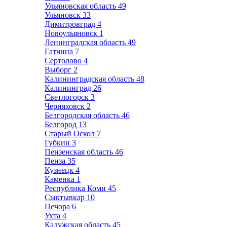
Ульяновская область
49
Ульяновск
33
Димитровград
4
Новоульяновск
1
Ленинградская область
49
Гатчина
7
Сертолово
4
Выборг
2
Калининградская область
48
Калининград
26
Светлогорск
3
Черняховск
2
Белгородская область
46
Белгород
13
Старый Оскол
7
Губкин
3
Пензенская область
46
Пенза
35
Кузнецк
4
Каменка
1
Республика Коми
45
Сыктывкар
10
Печора
6
Ухта
4
Калужская область
45