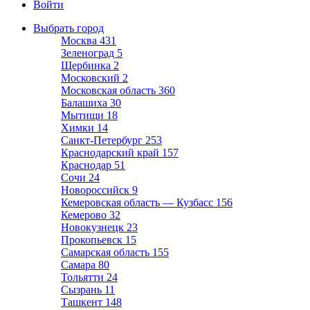
Войти
Выбрать город
Москва
431
Зеленоград
5
Щербинка
2
Московский
2
Московская область
360
Балашиха
30
Мытищи
18
Химки
14
Санкт-Петербург
253
Краснодарский край
157
Краснодар
51
Сочи
24
Новороссийск
9
Кемеровская область — Кузбасс
156
Кемерово
32
Новокузнецк
23
Прокопьевск
15
Самарская область
155
Самара
80
Тольятти
24
Сызрань
11
Ташкент
148