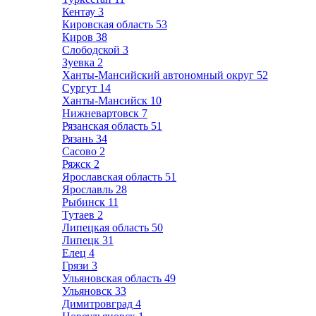
Кентау
3
Кировская область
53
Киров
38
Слободской
3
Зуевка
2
Ханты-Мансийский автономный округ
52
Сургут
14
Ханты-Мансийск
10
Нижневартовск
7
Рязанская область
51
Рязань
34
Сасово
2
Ряжск
2
Ярославская область
51
Ярославль
28
Рыбинск
11
Тутаев
2
Липецкая область
50
Липецк
31
Елец
4
Грязи
3
Ульяновская область
49
Ульяновск
33
Димитровград
4