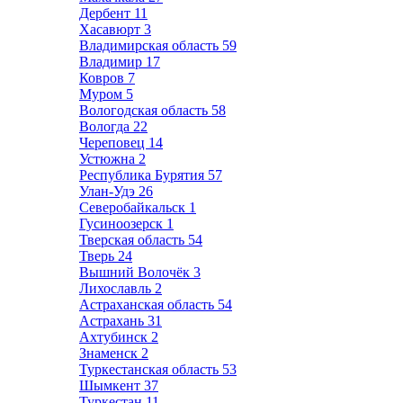
Дербент
11
Хасавюрт
3
Владимирская область
59
Владимир
17
Ковров
7
Муром
5
Вологодская область
58
Вологда
22
Череповец
14
Устюжна
2
Республика Бурятия
57
Улан-Удэ
26
Северобайкальск
1
Гусиноозерск
1
Тверская область
54
Тверь
24
Вышний Волочёк
3
Лихославль
2
Астраханская область
54
Астрахань
31
Ахтубинск
2
Знаменск
2
Туркестанская область
53
Шымкент
37
Туркестан
11