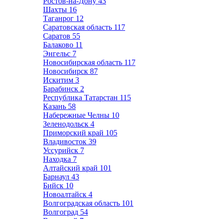
Ростов-на-Дону
43
Шахты
16
Таганрог
12
Саратовская область
117
Саратов
55
Балаково
11
Энгельс
7
Новосибирская область
117
Новосибирск
87
Искитим
3
Барабинск
2
Республика Татарстан
115
Казань
58
Набережные Челны
10
Зеленодольск
4
Приморский край
105
Владивосток
39
Уссурийск
7
Находка
7
Алтайский край
101
Барнаул
43
Бийск
10
Новоалтайск
4
Волгоградская область
101
Волгоград
54