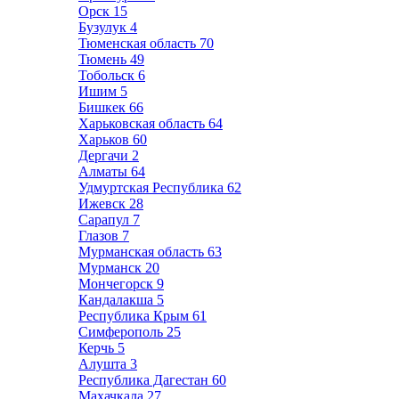
Орск
15
Бузулук
4
Тюменская область
70
Тюмень
49
Тобольск
6
Ишим
5
Бишкек
66
Харьковская область
64
Харьков
60
Дергачи
2
Алматы
64
Удмуртская Республика
62
Ижевск
28
Сарапул
7
Глазов
7
Мурманская область
63
Мурманск
20
Мончегорск
9
Кандалакша
5
Республика Крым
61
Симферополь
25
Керчь
5
Алушта
3
Республика Дагестан
60
Махачкала
27