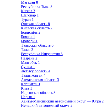
Магадан
8
Республика Тыва
8
Кызыл
3
Шагонар
1
Туран
1
Ошская область
8
Киевская область
7
Бориспіль
2
Боярка
1
Бровари
1
Таласская область
6
Талас
2
Республика Ингушетия
6
Назрань
2
Малгобек
1
Сунжа
1
Жетысу область
4
Талдыкорган
4
Алматинская область
3
Капшагай
1
Киев
3
Нарынская область
3
Нарын
1
Ханты-Мансийский автономный округ — Югра
2
Ненецкий автономный округ
2