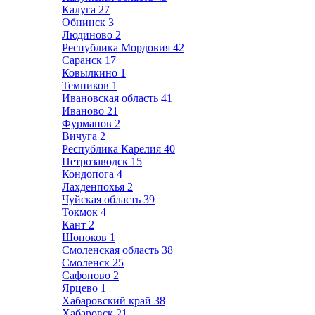
Калуга
27
Обнинск
3
Людиново
2
Республика Мордовия
42
Саранск
17
Ковылкино
1
Темников
1
Ивановская область
41
Иваново
21
Фурманов
2
Вичуга
2
Республика Карелия
40
Петрозаводск
15
Кондопога
4
Лахденпохья
2
Чуйская область
39
Токмок
4
Кант
2
Шопоков
1
Смоленская область
38
Смоленск
25
Сафоново
2
Ярцево
1
Хабаровский край
38
Хабаровск
21