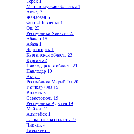
Терек
1
Мангистауская область
24
Актау
7
Жанаозен
6
Форт-Шевченко
1
Ош
23
Республика Хакасия
23
Абакан
15
Абаза
1
Черногорск
1
Курганская область
23
Курган
22
Павлодарская область
21
Павлодар
19
Аксу
1
Республика Марий Эл
20
Йошкар-Ола
15
Волжск
3
Севастополь
19
Республика Адыгея
19
Майкоп
11
Адыгейск
1
Ташкентская область
19
Чирчик
4
Газалкент
1