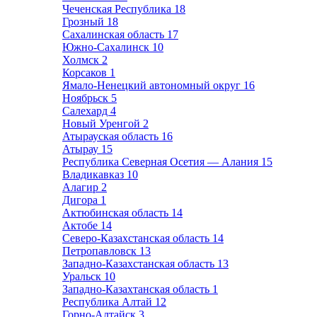
Чеченская Республика
18
Грозный
18
Сахалинская область
17
Южно-Сахалинск
10
Холмск
2
Корсаков
1
Ямало-Ненецкий автономный округ
16
Ноябрьск
5
Салехард
4
Новый Уренгой
2
Атырауская область
16
Атырау
15
Республика Северная Осетия — Алания
15
Владикавказ
10
Алагир
2
Дигора
1
Актюбинская область
14
Актобе
14
Северо-Казахстанская область
14
Петропавловск
13
Западно-Казахстанская область
13
Уральск
10
Западно-Казахтанская область
1
Республика Алтай
12
Горно-Алтайск
3