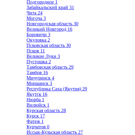
Подгородное
1
Забайкальский край
31
Чита
24
Могоча
3
Новгородская область
30
Великий Новгород
16
Боровичи
3
Окуловка
2
Псковская область
30
Псков
11
Великие Луки
3
Пустошка
2
Тамбовская область
29
Тамбов
16
Мичуринск
4
Моршанск
3
Республика Саха (Якутия)
29
Якутск
16
Нюрба
1
Вилюйск
1
Курская область
28
Курск
17
Фатеж
1
Курчатов
0
Иссык-Кульская область
27