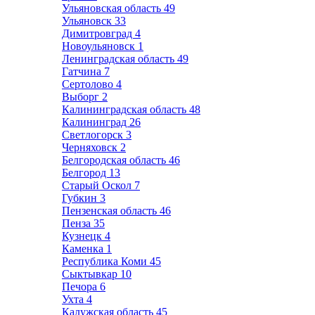
Ульяновская область
49
Ульяновск
33
Димитровград
4
Новоульяновск
1
Ленинградская область
49
Гатчина
7
Сертолово
4
Выборг
2
Калининградская область
48
Калининград
26
Светлогорск
3
Черняховск
2
Белгородская область
46
Белгород
13
Старый Оскол
7
Губкин
3
Пензенская область
46
Пенза
35
Кузнецк
4
Каменка
1
Республика Коми
45
Сыктывкар
10
Печора
6
Ухта
4
Калужская область
45