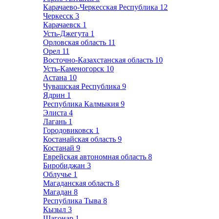
Карачаево-Черкесская Республика
12
Черкесск
3
Карачаевск
1
Усть-Джегута
1
Орловская область
11
Орел
11
Восточно-Казахстанская область
10
Усть-Каменогорск
10
Астана
10
Чувашская Республика
9
Ядрин
1
Республика Калмыкия
9
Элиста
4
Лагань
1
Городовиковск
1
Костанайская область
9
Костанай
9
Еврейская автономная область
8
Биробиджан
3
Облучье
1
Магаданская область
8
Магадан
8
Республика Тыва
8
Кызыл
3
Шагонар
1