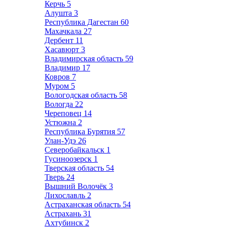
Керчь
5
Алушта
3
Республика Дагестан
60
Махачкала
27
Дербент
11
Хасавюрт
3
Владимирская область
59
Владимир
17
Ковров
7
Муром
5
Вологодская область
58
Вологда
22
Череповец
14
Устюжна
2
Республика Бурятия
57
Улан-Удэ
26
Северобайкальск
1
Гусиноозерск
1
Тверская область
54
Тверь
24
Вышний Волочёк
3
Лихославль
2
Астраханская область
54
Астрахань
31
Ахтубинск
2