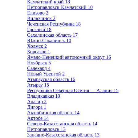
Камчатский край
18
Петропавловск-Камчатский
10
Елизово
2
Вилючинск
2
Чеченская Республика
18
Грозный
18
Сахалинская область
17
Южно-Сахалинск
10
Холмск
2
Корсаков
1
Ямало-Ненецкий автономный округ
16
Ноябрьск
5
Салехард
4
Новый Уренгой
2
Атырауская область
16
Атырау
15
Республика Северная Осетия — Алания
15
Владикавказ
10
Алагир
2
Дигора
1
Актюбинская область
14
Актобе
14
Северо-Казахстанская область
14
Петропавловск
13
Западно-Казахстанская область
13