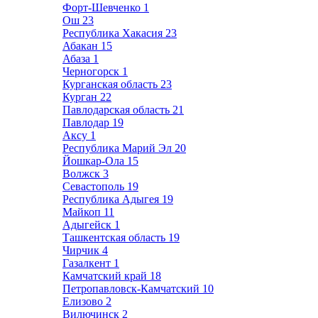
Форт-Шевченко
1
Ош
23
Республика Хакасия
23
Абакан
15
Абаза
1
Черногорск
1
Курганская область
23
Курган
22
Павлодарская область
21
Павлодар
19
Аксу
1
Республика Марий Эл
20
Йошкар-Ола
15
Волжск
3
Севастополь
19
Республика Адыгея
19
Майкоп
11
Адыгейск
1
Ташкентская область
19
Чирчик
4
Газалкент
1
Камчатский край
18
Петропавловск-Камчатский
10
Елизово
2
Вилючинск
2