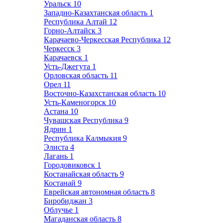
Уральск
10
Западно-Казахтанская область
1
Республика Алтай
12
Горно-Алтайск
3
Карачаево-Черкесская Республика
12
Черкесск
3
Карачаевск
1
Усть-Джегута
1
Орловская область
11
Орел
11
Восточно-Казахстанская область
10
Усть-Каменогорск
10
Астана
10
Чувашская Республика
9
Ядрин
1
Республика Калмыкия
9
Элиста
4
Лагань
1
Городовиковск
1
Костанайская область
9
Костанай
9
Еврейская автономная область
8
Биробиджан
3
Облучье
1
Магаданская область
8