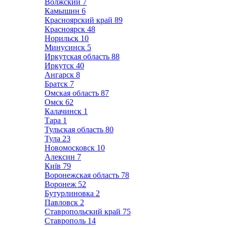
Волжский
7
Камышин
6
Красноярский край
89
Красноярск
48
Норильск
10
Минусинск
5
Иркутская область
88
Иркутск
40
Ангарск
8
Братск
7
Омская область
87
Омск
62
Калачинск
1
Тара
1
Тульская область
80
Тула
23
Новомосковск
10
Алексин
7
Київ
79
Воронежская область
78
Воронеж
52
Бутурлиновка
2
Павловск
2
Ставропольский край
75
Ставрополь
14