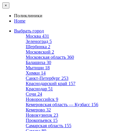
×
Поликлиники
Home
Выбрать город
Москва
431
Зеленоград
5
Щербинка
2
Московский
2
Московская область
360
Балашиха
30
Мытищи
18
Химки
14
Санкт-Петербург
253
Краснодарский край
157
Краснодар
51
Сочи
24
Новороссийск
9
Кемеровская область — Кузбасс
156
Кемерово
32
Новокузнецк
23
Прокопьевск
15
Самарская область
155
Самара
80