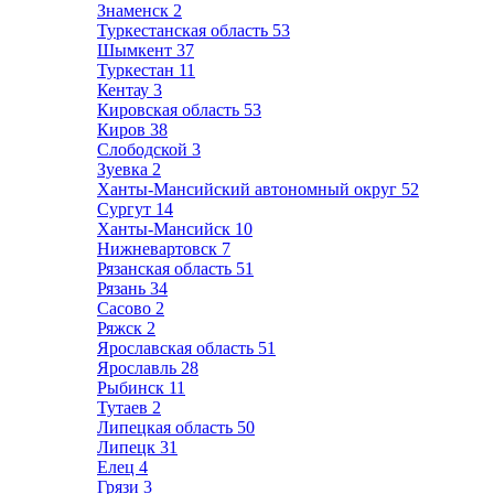
Знаменск
2
Туркестанская область
53
Шымкент
37
Туркестан
11
Кентау
3
Кировская область
53
Киров
38
Слободской
3
Зуевка
2
Ханты-Мансийский автономный округ
52
Сургут
14
Ханты-Мансийск
10
Нижневартовск
7
Рязанская область
51
Рязань
34
Сасово
2
Ряжск
2
Ярославская область
51
Ярославль
28
Рыбинск
11
Тутаев
2
Липецкая область
50
Липецк
31
Елец
4
Грязи
3