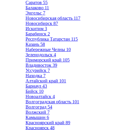
Саратов
55
Балаково
11
Энгельс
7
Новосибирская область
117
Новосибирск
87
Искитим
3
Барабинск
2
Республика Татарстан
115
Казань
58
Набережные Челны
10
Зеленодольск
4
Приморский край
105
Владивосток
39
Уссурийск
7
Находка
7
Алтайский край
101
Барнаул
43
Бийск
10
Новоалтайск
4
Волгоградская область
101
Волгоград
54
Волжский
7
Камышин
6
Красноярский край
89
Красноярск
48