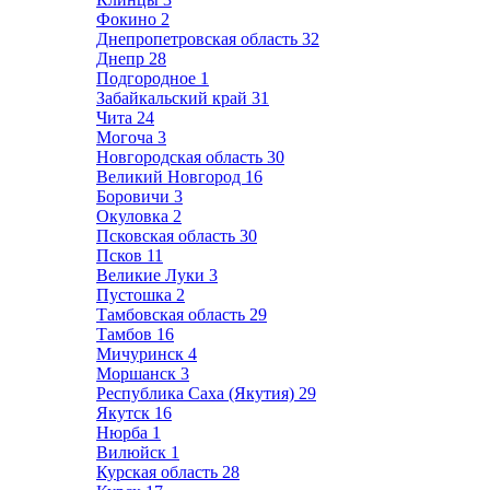
Фокино
2
Днепропетровская область
32
Днепр
28
Подгородное
1
Забайкальский край
31
Чита
24
Могоча
3
Новгородская область
30
Великий Новгород
16
Боровичи
3
Окуловка
2
Псковская область
30
Псков
11
Великие Луки
3
Пустошка
2
Тамбовская область
29
Тамбов
16
Мичуринск
4
Моршанск
3
Республика Саха (Якутия)
29
Якутск
16
Нюрба
1
Вилюйск
1
Курская область
28