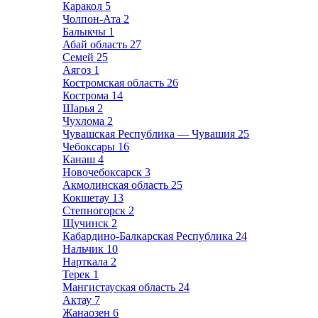
Каракол
5
Чолпон-Ата
2
Балыкчы
1
Абай область
27
Семей
25
Аягоз
1
Костромская область
26
Кострома
14
Шарья
2
Чухлома
2
Чувашская Республика — Чувашия
25
Чебоксары
16
Канаш
4
Новочебоксарск
3
Акмолинская область
25
Кокшетау
13
Степногорск
2
Щучинск
2
Кабардино-Балкарская Республика
24
Нальчик
10
Нарткала
2
Терек
1
Мангистауская область
24
Актау
7
Жанаозен
6