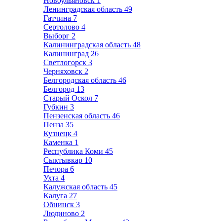
Новоульяновск
1
Ленинградская область
49
Гатчина
7
Сертолово
4
Выборг
2
Калининградская область
48
Калининград
26
Светлогорск
3
Черняховск
2
Белгородская область
46
Белгород
13
Старый Оскол
7
Губкин
3
Пензенская область
46
Пенза
35
Кузнецк
4
Каменка
1
Республика Коми
45
Сыктывкар
10
Печора
6
Ухта
4
Калужская область
45
Калуга
27
Обнинск
3
Людиново
2