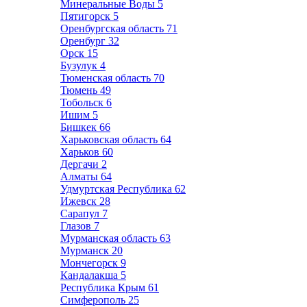
Минеральные Воды
5
Пятигорск
5
Оренбургская область
71
Оренбург
32
Орск
15
Бузулук
4
Тюменская область
70
Тюмень
49
Тобольск
6
Ишим
5
Бишкек
66
Харьковская область
64
Харьков
60
Дергачи
2
Алматы
64
Удмуртская Республика
62
Ижевск
28
Сарапул
7
Глазов
7
Мурманская область
63
Мурманск
20
Мончегорск
9
Кандалакша
5
Республика Крым
61
Симферополь
25