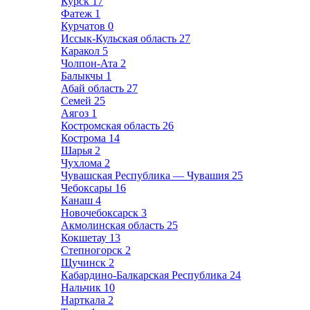
Курск
17
Фатеж
1
Курчатов
0
Иссык-Кульская область
27
Каракол
5
Чолпон-Ата
2
Балыкчы
1
Абай область
27
Семей
25
Аягоз
1
Костромская область
26
Кострома
14
Шарья
2
Чухлома
2
Чувашская Республика — Чувашия
25
Чебоксары
16
Канаш
4
Новочебоксарск
3
Акмолинская область
25
Кокшетау
13
Степногорск
2
Щучинск
2
Кабардино-Балкарская Республика
24
Нальчик
10
Нарткала
2