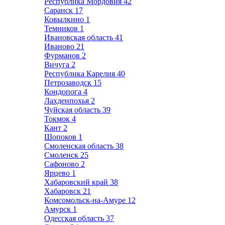
Республика Мордовия
42
Саранск
17
Ковылкино
1
Темников
1
Ивановская область
41
Иваново
21
Фурманов
2
Вичуга
2
Республика Карелия
40
Петрозаводск
15
Кондопога
4
Лахденпохья
2
Чуйская область
39
Токмок
4
Кант
2
Шопоков
1
Смоленская область
38
Смоленск
25
Сафоново
2
Ярцево
1
Хабаровский край
38
Хабаровск
21
Комсомольск-на-Амуре
12
Амурск
1
Одесская область
37