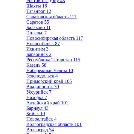
Ростов-на-Дону
43
Шахты
16
Таганрог
12
Саратовская область
117
Саратов
55
Балаково
11
Энгельс
7
Новосибирская область
117
Новосибирск
87
Искитим
3
Барабинск
2
Республика Татарстан
115
Казань
58
Набережные Челны
10
Зеленодольск
4
Приморский край
105
Владивосток
39
Уссурийск
7
Находка
7
Алтайский край
101
Барнаул
43
Бийск
10
Новоалтайск
4
Волгоградская область
101
Волгоград
54