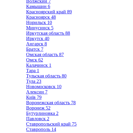
Волжский
7
Камышин
6
Красноярский край
89
Красноярск
48
Норильск
10
Минусинск
5
Иркутская область
88
Иркутск
40
Ангарск
8
Братск
7
Омская область
87
Омск
62
Калачинск
1
Тара
1
Тульская область
80
Тула
23
Новомосковск
10
Алексин
7
Київ
79
Воронежская область
78
Воронеж
52
Бутурлиновка
2
Павловск
2
Ставропольский край
75
Ставрополь
14