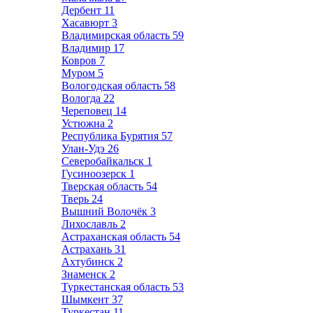
Дербент
11
Хасавюрт
3
Владимирская область
59
Владимир
17
Ковров
7
Муром
5
Вологодская область
58
Вологда
22
Череповец
14
Устюжна
2
Республика Бурятия
57
Улан-Удэ
26
Северобайкальск
1
Гусиноозерск
1
Тверская область
54
Тверь
24
Вышний Волочёк
3
Лихославль
2
Астраханская область
54
Астрахань
31
Ахтубинск
2
Знаменск
2
Туркестанская область
53
Шымкент
37
Туркестан
11