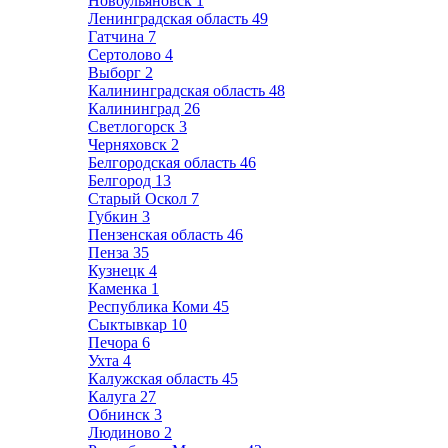
Новоульяновск
1
Ленинградская область
49
Гатчина
7
Сертолово
4
Выборг
2
Калининградская область
48
Калининград
26
Светлогорск
3
Черняховск
2
Белгородская область
46
Белгород
13
Старый Оскол
7
Губкин
3
Пензенская область
46
Пенза
35
Кузнецк
4
Каменка
1
Республика Коми
45
Сыктывкар
10
Печора
6
Ухта
4
Калужская область
45
Калуга
27
Обнинск
3
Людиново
2