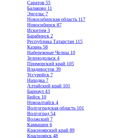
Саратов
55
Балаково
11
Энгельс
7
Новосибирская область
117
Новосибирск
87
Искитим
3
Барабинск
2
Республика Татарстан
115
Казань
58
Набережные Челны
10
Зеленодольск
4
Приморский край
105
Владивосток
39
Уссурийск
7
Находка
7
Алтайский край
101
Барнаул
43
Бийск
10
Новоалтайск
4
Волгоградская область
101
Волгоград
54
Волжский
7
Камышин
6
Красноярский край
89
Красноярск
48