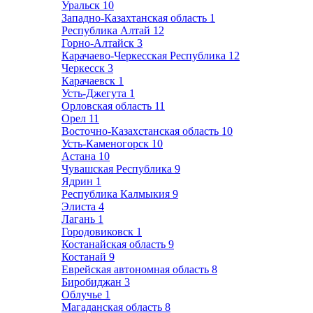
Уральск
10
Западно-Казахтанская область
1
Республика Алтай
12
Горно-Алтайск
3
Карачаево-Черкесская Республика
12
Черкесск
3
Карачаевск
1
Усть-Джегута
1
Орловская область
11
Орел
11
Восточно-Казахстанская область
10
Усть-Каменогорск
10
Астана
10
Чувашская Республика
9
Ядрин
1
Республика Калмыкия
9
Элиста
4
Лагань
1
Городовиковск
1
Костанайская область
9
Костанай
9
Еврейская автономная область
8
Биробиджан
3
Облучье
1
Магаданская область
8