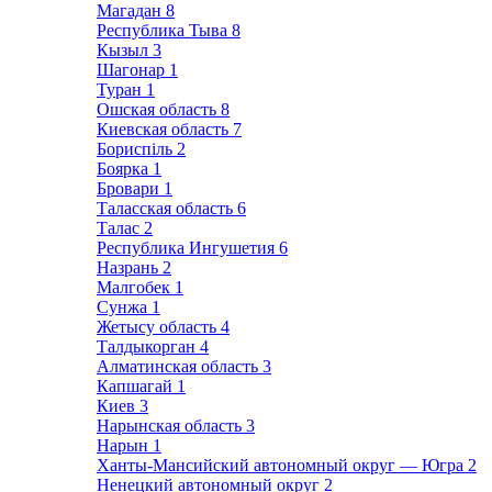
Магадан
8
Республика Тыва
8
Кызыл
3
Шагонар
1
Туран
1
Ошская область
8
Киевская область
7
Бориспіль
2
Боярка
1
Бровари
1
Таласская область
6
Талас
2
Республика Ингушетия
6
Назрань
2
Малгобек
1
Сунжа
1
Жетысу область
4
Талдыкорган
4
Алматинская область
3
Капшагай
1
Киев
3
Нарынская область
3
Нарын
1
Ханты-Мансийский автономный округ — Югра
2
Ненецкий автономный округ
2