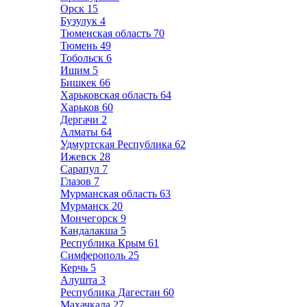
Орск
15
Бузулук
4
Тюменская область
70
Тюмень
49
Тобольск
6
Ишим
5
Бишкек
66
Харьковская область
64
Харьков
60
Дергачи
2
Алматы
64
Удмуртская Республика
62
Ижевск
28
Сарапул
7
Глазов
7
Мурманская область
63
Мурманск
20
Мончегорск
9
Кандалакша
5
Республика Крым
61
Симферополь
25
Керчь
5
Алушта
3
Республика Дагестан
60
Махачкала
27