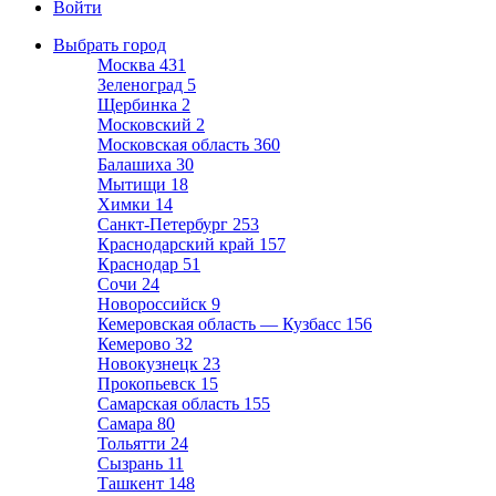
Войти
Выбрать город
Москва
431
Зеленоград
5
Щербинка
2
Московский
2
Московская область
360
Балашиха
30
Мытищи
18
Химки
14
Санкт-Петербург
253
Краснодарский край
157
Краснодар
51
Сочи
24
Новороссийск
9
Кемеровская область — Кузбасс
156
Кемерово
32
Новокузнецк
23
Прокопьевск
15
Самарская область
155
Самара
80
Тольятти
24
Сызрань
11
Ташкент
148