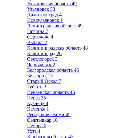
Ульяновская область
49
Ульяновск
33
Димитровград
4
Новоульяновск
1
Ленинградская область
49
Гатчина
7
Сертолово
4
Выборг
2
Калининградская область
48
Калининград
26
Светлогорск
3
Черняховск
2
Белгородская область
46
Белгород
13
Старый Оскол
7
Губкин
3
Пензенская область
46
Пенза
35
Кузнецк
4
Каменка
1
Республика Коми
45
Сыктывкар
10
Печора
6
Ухта
4
Калужская область
45