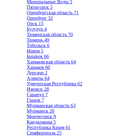
Минеральные Воды
5
Пятигорск
5
Оренбургская область
71
Оренбург
32
Орск
15
Бузулук
4
Тюменская область
70
Тюмень
49
Тобольск
6
Ишим
5
Бишкек
66
Харьковская область
64
Харьков
60
Дергачи
2
Алматы
64
Удмуртская Республика
62
Ижевск
28
Сарапул
7
Глазов
7
Мурманская область
63
Мурманск
20
Мончегорск
9
Кандалакша
5
Республика Крым
61
Симферополь
25