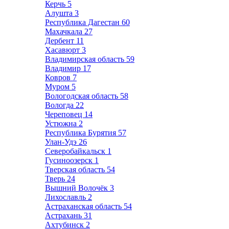
Керчь
5
Алушта
3
Республика Дагестан
60
Махачкала
27
Дербент
11
Хасавюрт
3
Владимирская область
59
Владимир
17
Ковров
7
Муром
5
Вологодская область
58
Вологда
22
Череповец
14
Устюжна
2
Республика Бурятия
57
Улан-Удэ
26
Северобайкальск
1
Гусиноозерск
1
Тверская область
54
Тверь
24
Вышний Волочёк
3
Лихославль
2
Астраханская область
54
Астрахань
31
Ахтубинск
2