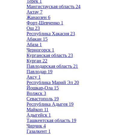
Терек
1
Мангистауская область
24
Актау
7
Жанаозен
6
Форт-Шевченко
1
Ош
23
Республика Хакасия
23
Абакан
15
Абаза
1
Черногорск
1
Курганская область
23
Курган
22
Павлодарская область
21
Павлодар
19
Аксу
1
Республика Марий Эл
20
Йошкар-Ола
15
Волжск
3
Севастополь
19
Республика Адыгея
19
Майкоп
11
Адыгейск
1
Ташкентская область
19
Чирчик
4
Газалкент
1