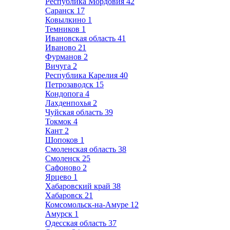
Республика Мордовия
42
Саранск
17
Ковылкино
1
Темников
1
Ивановская область
41
Иваново
21
Фурманов
2
Вичуга
2
Республика Карелия
40
Петрозаводск
15
Кондопога
4
Лахденпохья
2
Чуйская область
39
Токмок
4
Кант
2
Шопоков
1
Смоленская область
38
Смоленск
25
Сафоново
2
Ярцево
1
Хабаровский край
38
Хабаровск
21
Комсомольск-на-Амуре
12
Амурск
1
Одесская область
37