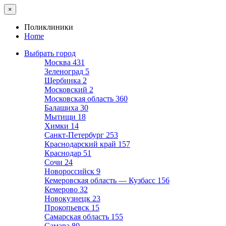
×
Поликлиники
Home
Выбрать город
Москва
431
Зеленоград
5
Щербинка
2
Московский
2
Московская область
360
Балашиха
30
Мытищи
18
Химки
14
Санкт-Петербург
253
Краснодарский край
157
Краснодар
51
Сочи
24
Новороссийск
9
Кемеровская область — Кузбасс
156
Кемерово
32
Новокузнецк
23
Прокопьевск
15
Самарская область
155
Самара
80