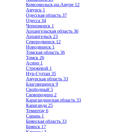
Комсомольск-на-Амуре
12
Амурск
1
Одесская область
37
Одесса
34
Черноморск
1
Архангельская область
36
Архангельск
23
Северодвинск
12
Новодвинск
1
Томская область
36
Томск
26
Асино
1
Стрежевой
1
Нур-Султан
35
Амурская область
33
Благовещенск
9
Свободный
5
Сковородино
2
Карагандинская область
33
Караганда
25
Темиртау
6
Сарань
1
Брянская область
33
Брянск
17
Клинцы
3