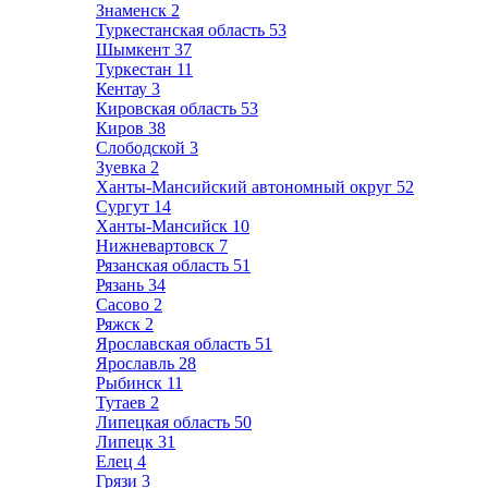
Знаменск
2
Туркестанская область
53
Шымкент
37
Туркестан
11
Кентау
3
Кировская область
53
Киров
38
Слободской
3
Зуевка
2
Ханты-Мансийский автономный округ
52
Сургут
14
Ханты-Мансийск
10
Нижневартовск
7
Рязанская область
51
Рязань
34
Сасово
2
Ряжск
2
Ярославская область
51
Ярославль
28
Рыбинск
11
Тутаев
2
Липецкая область
50
Липецк
31
Елец
4
Грязи
3