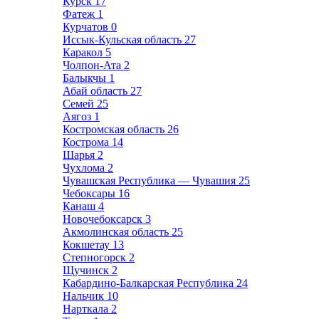
Курск
17
Фатеж
1
Курчатов
0
Иссык-Кульская область
27
Каракол
5
Чолпон-Ата
2
Балыкчы
1
Абай область
27
Семей
25
Аягоз
1
Костромская область
26
Кострома
14
Шарья
2
Чухлома
2
Чувашская Республика — Чувашия
25
Чебоксары
16
Канаш
4
Новочебоксарск
3
Акмолинская область
25
Кокшетау
13
Степногорск
2
Щучинск
2
Кабардино-Балкарская Республика
24
Нальчик
10
Нарткала
2