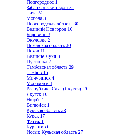
Подгородное
1
Забайкальский край
31
Чита
24
Могоча
3
Новгородская область
30
Великий Новгород
16
Боровичи
3
Окуловка
2
Псковская область
30
Псков
11
Великие Луки
3
Пустошка
2
Тамбовская область
29
Тамбов
16
Мичуринск
4
Моршанск
3
Республика Саха (Якутия)
29
Якутск
16
Нюрба
1
Вилюйск
1
Курская область
28
Курск
17
Фатеж
1
Курчатов
0
Иссык-Кульская область
27