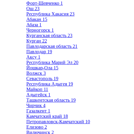
Форт-Шевченко
1
Ош
23
Республика Хакасия
23
Абакан
15
Абаза
1
Черногорск
1
Курганская область
23
Курган
22
Павлодарская область
21
Павлодар
19
Аксу
1
Республика Марий Эл
20
Йошкар-Ола
15
Волжск
3
Севастополь
19
Республика Адыгея
19
Майкоп
11
Адыгейск
1
Ташкентская область
19
Чирчик
4
Газалкент
1
Камчатский край
18
Петропавловск-Камчатский
10
Елизово
2
Вилючинск
2