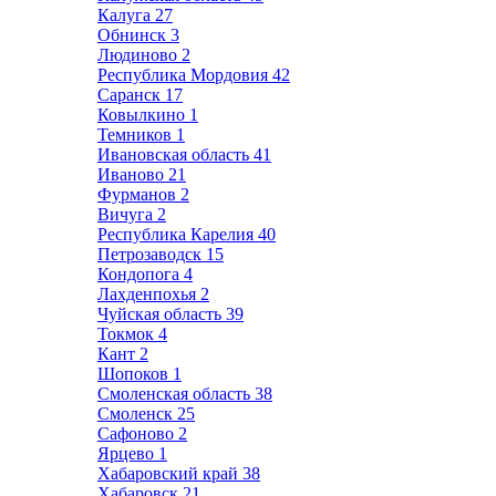
Калуга
27
Обнинск
3
Людиново
2
Республика Мордовия
42
Саранск
17
Ковылкино
1
Темников
1
Ивановская область
41
Иваново
21
Фурманов
2
Вичуга
2
Республика Карелия
40
Петрозаводск
15
Кондопога
4
Лахденпохья
2
Чуйская область
39
Токмок
4
Кант
2
Шопоков
1
Смоленская область
38
Смоленск
25
Сафоново
2
Ярцево
1
Хабаровский край
38
Хабаровск
21