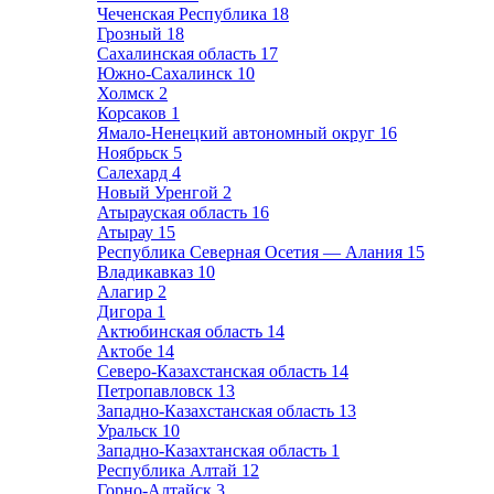
Чеченская Республика
18
Грозный
18
Сахалинская область
17
Южно-Сахалинск
10
Холмск
2
Корсаков
1
Ямало-Ненецкий автономный округ
16
Ноябрьск
5
Салехард
4
Новый Уренгой
2
Атырауская область
16
Атырау
15
Республика Северная Осетия — Алания
15
Владикавказ
10
Алагир
2
Дигора
1
Актюбинская область
14
Актобе
14
Северо-Казахстанская область
14
Петропавловск
13
Западно-Казахстанская область
13
Уральск
10
Западно-Казахтанская область
1
Республика Алтай
12
Горно-Алтайск
3