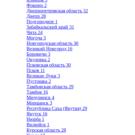
Фокино
2
Днепропетровская область
32
Днепр
28
Подгородное
1
Забайкальский край
31
Чита
24
Могоча
3
Новгородская область
30
Великий Новгород
16
Боровичи
3
Окуловка
2
Псковская область
30
Псков
11
Великие Луки
3
Пустошка
2
Тамбовская область
29
Тамбов
16
Мичуринск
4
Моршанск
3
Республика Саха (Якутия)
29
Якутск
16
Нюрба
1
Вилюйск
1
Курская область
28