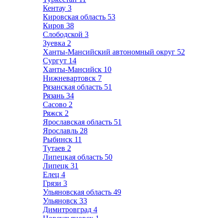
Кентау
3
Кировская область
53
Киров
38
Слободской
3
Зуевка
2
Ханты-Мансийский автономный округ
52
Сургут
14
Ханты-Мансийск
10
Нижневартовск
7
Рязанская область
51
Рязань
34
Сасово
2
Ряжск
2
Ярославская область
51
Ярославль
28
Рыбинск
11
Тутаев
2
Липецкая область
50
Липецк
31
Елец
4
Грязи
3
Ульяновская область
49
Ульяновск
33
Димитровград
4