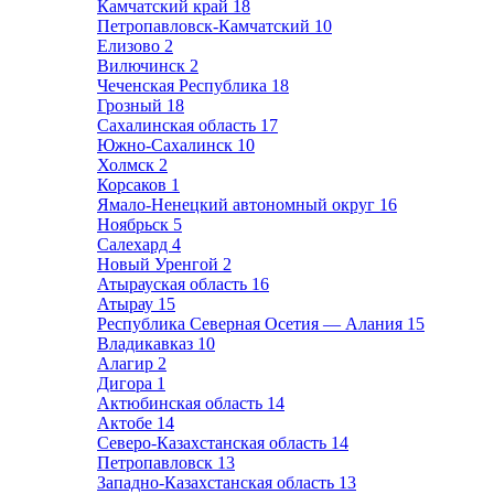
Камчатский край
18
Петропавловск-Камчатский
10
Елизово
2
Вилючинск
2
Чеченская Республика
18
Грозный
18
Сахалинская область
17
Южно-Сахалинск
10
Холмск
2
Корсаков
1
Ямало-Ненецкий автономный округ
16
Ноябрьск
5
Салехард
4
Новый Уренгой
2
Атырауская область
16
Атырау
15
Республика Северная Осетия — Алания
15
Владикавказ
10
Алагир
2
Дигора
1
Актюбинская область
14
Актобе
14
Северо-Казахстанская область
14
Петропавловск
13
Западно-Казахстанская область
13