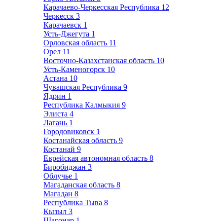
Карачаево-Черкесская Республика
12
Черкесск
3
Карачаевск
1
Усть-Джегута
1
Орловская область
11
Орел
11
Восточно-Казахстанская область
10
Усть-Каменогорск
10
Астана
10
Чувашская Республика
9
Ядрин
1
Республика Калмыкия
9
Элиста
4
Лагань
1
Городовиковск
1
Костанайская область
9
Костанай
9
Еврейская автономная область
8
Биробиджан
3
Облучье
1
Магаданская область
8
Магадан
8
Республика Тыва
8
Кызыл
3
Шагонар
1