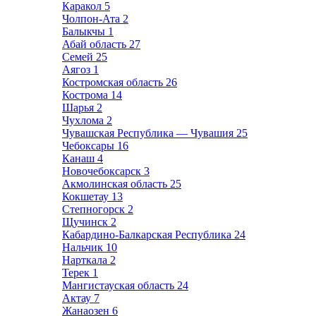
Каракол
5
Чолпон-Ата
2
Балыкчы
1
Абай область
27
Семей
25
Аягоз
1
Костромская область
26
Кострома
14
Шарья
2
Чухлома
2
Чувашская Республика — Чувашия
25
Чебоксары
16
Канаш
4
Новочебоксарск
3
Акмолинская область
25
Кокшетау
13
Степногорск
2
Щучинск
2
Кабардино-Балкарская Республика
24
Нальчик
10
Нарткала
2
Терек
1
Мангистауская область
24
Актау
7
Жанаозен
6