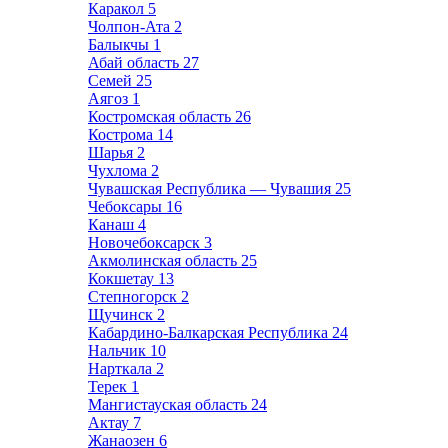
Каракол
5
Чолпон-Ата
2
Балыкчы
1
Абай область
27
Семей
25
Аягоз
1
Костромская область
26
Кострома
14
Шарья
2
Чухлома
2
Чувашская Республика — Чувашия
25
Чебоксары
16
Канаш
4
Новочебоксарск
3
Акмолинская область
25
Кокшетау
13
Степногорск
2
Щучинск
2
Кабардино-Балкарская Республика
24
Нальчик
10
Нарткала
2
Терек
1
Мангистауская область
24
Актау
7
Жанаозен
6