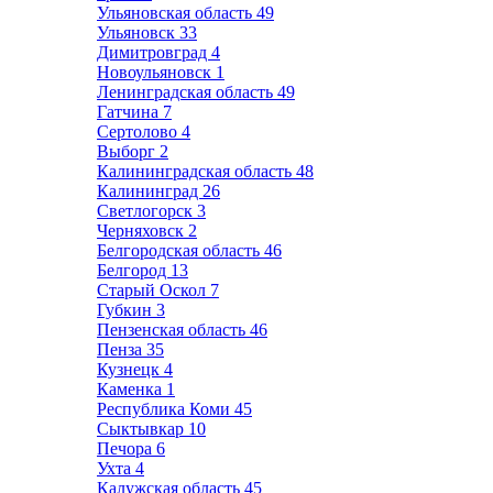
Ульяновская область
49
Ульяновск
33
Димитровград
4
Новоульяновск
1
Ленинградская область
49
Гатчина
7
Сертолово
4
Выборг
2
Калининградская область
48
Калининград
26
Светлогорск
3
Черняховск
2
Белгородская область
46
Белгород
13
Старый Оскол
7
Губкин
3
Пензенская область
46
Пенза
35
Кузнецк
4
Каменка
1
Республика Коми
45
Сыктывкар
10
Печора
6
Ухта
4
Калужская область
45