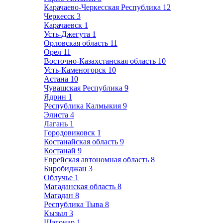
Карачаево-Черкесская Республика
12
Черкесск
3
Карачаевск
1
Усть-Джегута
1
Орловская область
11
Орел
11
Восточно-Казахстанская область
10
Усть-Каменогорск
10
Астана
10
Чувашская Республика
9
Ядрин
1
Республика Калмыкия
9
Элиста
4
Лагань
1
Городовиковск
1
Костанайская область
9
Костанай
9
Еврейская автономная область
8
Биробиджан
3
Облучье
1
Магаданская область
8
Магадан
8
Республика Тыва
8
Кызыл
3
Шагонар
1