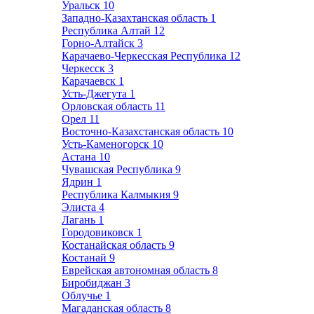
Уральск
10
Западно-Казахтанская область
1
Республика Алтай
12
Горно-Алтайск
3
Карачаево-Черкесская Республика
12
Черкесск
3
Карачаевск
1
Усть-Джегута
1
Орловская область
11
Орел
11
Восточно-Казахстанская область
10
Усть-Каменогорск
10
Астана
10
Чувашская Республика
9
Ядрин
1
Республика Калмыкия
9
Элиста
4
Лагань
1
Городовиковск
1
Костанайская область
9
Костанай
9
Еврейская автономная область
8
Биробиджан
3
Облучье
1
Магаданская область
8