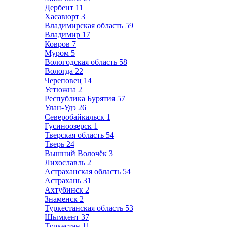
Дербент
11
Хасавюрт
3
Владимирская область
59
Владимир
17
Ковров
7
Муром
5
Вологодская область
58
Вологда
22
Череповец
14
Устюжна
2
Республика Бурятия
57
Улан-Удэ
26
Северобайкальск
1
Гусиноозерск
1
Тверская область
54
Тверь
24
Вышний Волочёк
3
Лихославль
2
Астраханская область
54
Астрахань
31
Ахтубинск
2
Знаменск
2
Туркестанская область
53
Шымкент
37
Туркестан
11