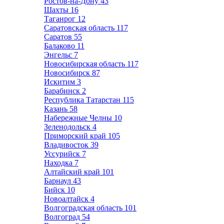
Ростов-на-Дону
43
Шахты
16
Таганрог
12
Саратовская область
117
Саратов
55
Балаково
11
Энгельс
7
Новосибирская область
117
Новосибирск
87
Искитим
3
Барабинск
2
Республика Татарстан
115
Казань
58
Набережные Челны
10
Зеленодольск
4
Приморский край
105
Владивосток
39
Уссурийск
7
Находка
7
Алтайский край
101
Барнаул
43
Бийск
10
Новоалтайск
4
Волгоградская область
101
Волгоград
54