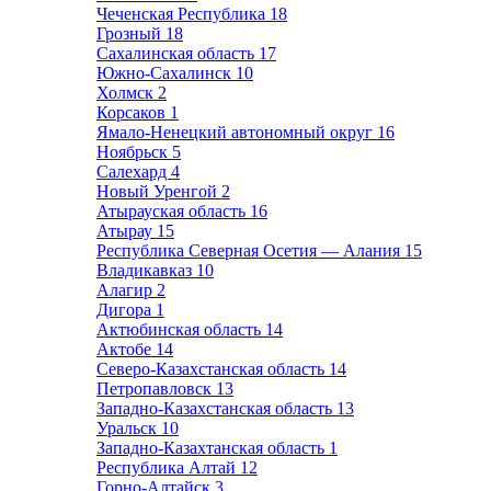
Чеченская Республика
18
Грозный
18
Сахалинская область
17
Южно-Сахалинск
10
Холмск
2
Корсаков
1
Ямало-Ненецкий автономный округ
16
Ноябрьск
5
Салехард
4
Новый Уренгой
2
Атырауская область
16
Атырау
15
Республика Северная Осетия — Алания
15
Владикавказ
10
Алагир
2
Дигора
1
Актюбинская область
14
Актобе
14
Северо-Казахстанская область
14
Петропавловск
13
Западно-Казахстанская область
13
Уральск
10
Западно-Казахтанская область
1
Республика Алтай
12
Горно-Алтайск
3