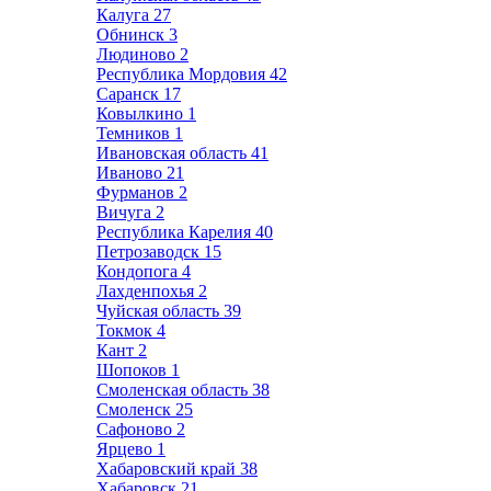
Калуга
27
Обнинск
3
Людиново
2
Республика Мордовия
42
Саранск
17
Ковылкино
1
Темников
1
Ивановская область
41
Иваново
21
Фурманов
2
Вичуга
2
Республика Карелия
40
Петрозаводск
15
Кондопога
4
Лахденпохья
2
Чуйская область
39
Токмок
4
Кант
2
Шопоков
1
Смоленская область
38
Смоленск
25
Сафоново
2
Ярцево
1
Хабаровский край
38
Хабаровск
21