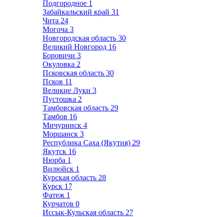
Подгородное
1
Забайкальский край
31
Чита
24
Могоча
3
Новгородская область
30
Великий Новгород
16
Боровичи
3
Окуловка
2
Псковская область
30
Псков
11
Великие Луки
3
Пустошка
2
Тамбовская область
29
Тамбов
16
Мичуринск
4
Моршанск
3
Республика Саха (Якутия)
29
Якутск
16
Нюрба
1
Вилюйск
1
Курская область
28
Курск
17
Фатеж
1
Курчатов
0
Иссык-Кульская область
27