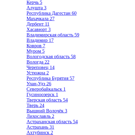
Керчь
5
Алушта
3
Республика Дагестан
60
Махачкала
27
Дербент
11
Хасавюрт
3
Владимирская область
59
Владимир
17
Ковров
7
Муром
5
Вологодская область
58
Вологда
22
Череповец
14
Устюжна
2
Республика Бурятия
57
Улан-Удэ
26
Северобайкальск
1
Гусиноозерск
1
Тверская область
54
Тверь
24
Вышний Волочёк
3
Лихославль
2
Астраханская область
54
Астрахань
31
Ахтубинск
2