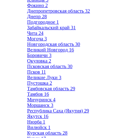
Фокино
2
Днепропетровская область
32
Днепр
28
Подгородное
1
Забайкальский край
31
Чита
24
Могоча
3
Новгородская область
30
Великий Новгород
16
Боровичи
3
Окуловка
2
Псковская область
30
Псков
11
Великие Луки
3
Пустошка
2
Тамбовская область
29
Тамбов
16
Мичуринск
4
Моршанск
3
Республика Саха (Якутия)
29
Якутск
16
Нюрба
1
Вилюйск
1
Курская область
28