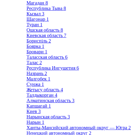
Магадан
8
Республика Тыва
8
Кызыл
3
Шагонар
1
Туран
1
Ошская область
8
Киевская область
7
Бориспіль
2
Боярка
1
Бровари
1
Таласская область
6
Талас
2
Республика Ингушетия
6
Назрань
2
Малгобек
1
Сунжа
1
Жетысу область
4
Талдыкорган
4
Алматинская область
3
Капшагай
1
Киев
3
Нарынская область
3
Нарын
1
Ханты-Мансийский автономный округ — Югра
2
Ненецкий автономный округ
2