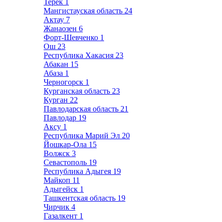
Терек
1
Мангистауская область
24
Актау
7
Жанаозен
6
Форт-Шевченко
1
Ош
23
Республика Хакасия
23
Абакан
15
Абаза
1
Черногорск
1
Курганская область
23
Курган
22
Павлодарская область
21
Павлодар
19
Аксу
1
Республика Марий Эл
20
Йошкар-Ола
15
Волжск
3
Севастополь
19
Республика Адыгея
19
Майкоп
11
Адыгейск
1
Ташкентская область
19
Чирчик
4
Газалкент
1