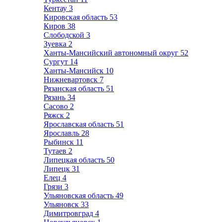
Кентау
3
Кировская область
53
Киров
38
Слободской
3
Зуевка
2
Ханты-Мансийский автономный округ
52
Сургут
14
Ханты-Мансийск
10
Нижневартовск
7
Рязанская область
51
Рязань
34
Сасово
2
Ряжск
2
Ярославская область
51
Ярославль
28
Рыбинск
11
Тутаев
2
Липецкая область
50
Липецк
31
Елец
4
Грязи
3
Ульяновская область
49
Ульяновск
33
Димитровград
4