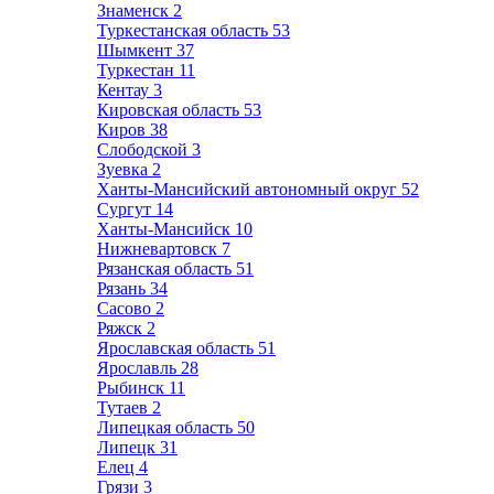
Знаменск
2
Туркестанская область
53
Шымкент
37
Туркестан
11
Кентау
3
Кировская область
53
Киров
38
Слободской
3
Зуевка
2
Ханты-Мансийский автономный округ
52
Сургут
14
Ханты-Мансийск
10
Нижневартовск
7
Рязанская область
51
Рязань
34
Сасово
2
Ряжск
2
Ярославская область
51
Ярославль
28
Рыбинск
11
Тутаев
2
Липецкая область
50
Липецк
31
Елец
4
Грязи
3