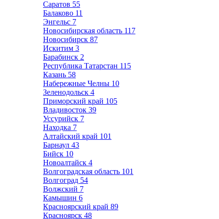
Саратов
55
Балаково
11
Энгельс
7
Новосибирская область
117
Новосибирск
87
Искитим
3
Барабинск
2
Республика Татарстан
115
Казань
58
Набережные Челны
10
Зеленодольск
4
Приморский край
105
Владивосток
39
Уссурийск
7
Находка
7
Алтайский край
101
Барнаул
43
Бийск
10
Новоалтайск
4
Волгоградская область
101
Волгоград
54
Волжский
7
Камышин
6
Красноярский край
89
Красноярск
48