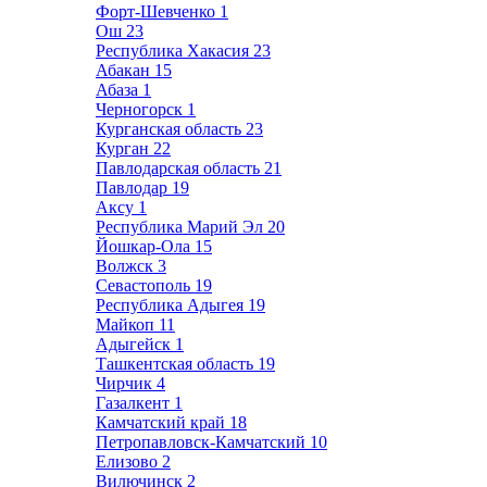
Форт-Шевченко
1
Ош
23
Республика Хакасия
23
Абакан
15
Абаза
1
Черногорск
1
Курганская область
23
Курган
22
Павлодарская область
21
Павлодар
19
Аксу
1
Республика Марий Эл
20
Йошкар-Ола
15
Волжск
3
Севастополь
19
Республика Адыгея
19
Майкоп
11
Адыгейск
1
Ташкентская область
19
Чирчик
4
Газалкент
1
Камчатский край
18
Петропавловск-Камчатский
10
Елизово
2
Вилючинск
2