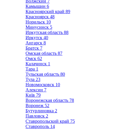
Волжский
7
Камышин
6
Красноярский край
89
Красноярск
48
Норильск
10
Минусинск
5
Иркутская область
88
Иркутск
40
Ангарск
8
Братск
7
Омская область
87
Омск
62
Калачинск
1
Тара
1
Тульская область
80
Тула
23
Новомосковск
10
Алексин
7
Київ
79
Воронежская область
78
Воронеж
52
Бутурлиновка
2
Павловск
2
Ставропольский край
75
Ставрополь
14