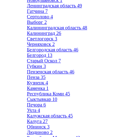
Новоульяновск
1
Ленинградская область
49
Гатчина
7
Сертолово
4
Выборг
2
Калининградская область
48
Калининград
26
Светлогорск
3
Черняховск
2
Белгородская область
46
Белгород
13
Старый Оскол
7
Губкин
3
Пензенская область
46
Пенза
35
Кузнецк
4
Каменка
1
Республика Коми
45
Сыктывкар
10
Печора
6
Ухта
4
Калужская область
45
Калуга
27
Обнинск
3
Людиново
2