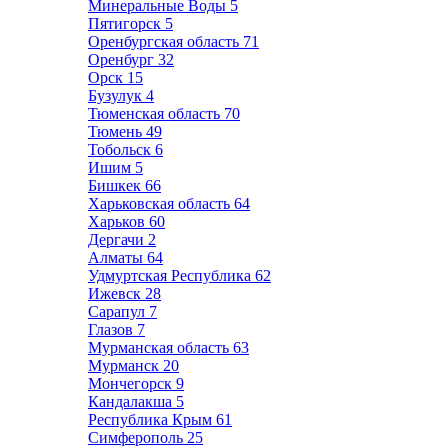
Минеральные Воды
5
Пятигорск
5
Оренбургская область
71
Оренбург
32
Орск
15
Бузулук
4
Тюменская область
70
Тюмень
49
Тобольск
6
Ишим
5
Бишкек
66
Харьковская область
64
Харьков
60
Дергачи
2
Алматы
64
Удмуртская Республика
62
Ижевск
28
Сарапул
7
Глазов
7
Мурманская область
63
Мурманск
20
Мончегорск
9
Кандалакша
5
Республика Крым
61
Симферополь
25