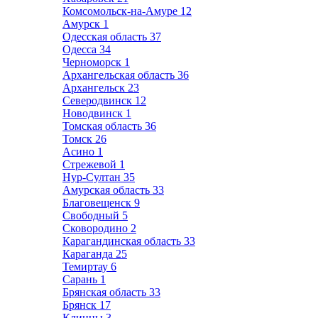
Комсомольск-на-Амуре
12
Амурск
1
Одесская область
37
Одесса
34
Черноморск
1
Архангельская область
36
Архангельск
23
Северодвинск
12
Новодвинск
1
Томская область
36
Томск
26
Асино
1
Стрежевой
1
Нур-Султан
35
Амурская область
33
Благовещенск
9
Свободный
5
Сковородино
2
Карагандинская область
33
Караганда
25
Темиртау
6
Сарань
1
Брянская область
33
Брянск
17
Клинцы
3