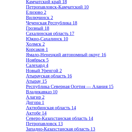
Камчатский край
18
Петропавловск-Камчатский
10
Елизово
2
Вилючинск
2
Чеченская Республика
18
Грозный
18
Сахалинская область
17
Южно-Сахалинск
10
Холмск
2
Корсаков
1
Ямало-Ненецкий автономный округ
16
Ноябрьск
5
Салехард
4
Новый Уренгой
2
Атырауская область
16
Атырау
15
Республика Северная Осетия — Алания
15
Владикавказ
10
Алагир
2
Дигора
1
Актюбинская область
14
Актобе
14
Северо-Казахстанская область
14
Петропавловск
13
Западно-Казахстанская область
13