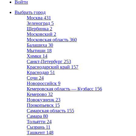
Войти
Выбрать город
Москва
431
Зеленоград
5
Щербинка
2
Московский
2
Московская область
360
Балашиха
30
Мытищи
18
Химки
14
Санкт-Петербург
253
Краснодарский край
157
Краснодар
51
Сочи
24
Новороссийск
9
Кемеровская область — Кузбасс
156
Кемерово
32
Новокузнецк
23
Прокопьевск
15
Самарская область
155
Самара
80
Тольятти
24
Сызрань
11
Ташкент
148