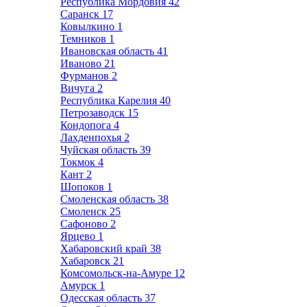
Республика Мордовия
42
Саранск
17
Ковылкино
1
Темников
1
Ивановская область
41
Иваново
21
Фурманов
2
Вичуга
2
Республика Карелия
40
Петрозаводск
15
Кондопога
4
Лахденпохья
2
Чуйская область
39
Токмок
4
Кант
2
Шопоков
1
Смоленская область
38
Смоленск
25
Сафоново
2
Ярцево
1
Хабаровский край
38
Хабаровск
21
Комсомольск-на-Амуре
12
Амурск
1
Одесская область
37