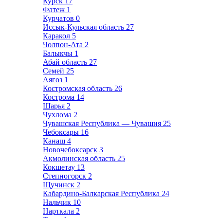
Курск
17
Фатеж
1
Курчатов
0
Иссык-Кульская область
27
Каракол
5
Чолпон-Ата
2
Балыкчы
1
Абай область
27
Семей
25
Аягоз
1
Костромская область
26
Кострома
14
Шарья
2
Чухлома
2
Чувашская Республика — Чувашия
25
Чебоксары
16
Канаш
4
Новочебоксарск
3
Акмолинская область
25
Кокшетау
13
Степногорск
2
Щучинск
2
Кабардино-Балкарская Республика
24
Нальчик
10
Нарткала
2