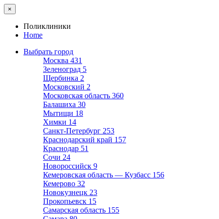
×
Поликлиники
Home
Выбрать город
Москва
431
Зеленоград
5
Щербинка
2
Московский
2
Московская область
360
Балашиха
30
Мытищи
18
Химки
14
Санкт-Петербург
253
Краснодарский край
157
Краснодар
51
Сочи
24
Новороссийск
9
Кемеровская область — Кузбасс
156
Кемерово
32
Новокузнецк
23
Прокопьевск
15
Самарская область
155
Самара
80