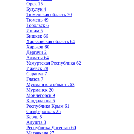
Орск
15
Бузулук
4
Тюменская область
70
Тюмень
49
Тобольск
6
Ишим
5
Бишкек
66
Харьковская область
64
Харьков
60
Дергачи
2
Алматы
64
Удмуртская Республика
62
Ижевск
28
Сарапул
7
Глазов
7
Мурманская область
63
Мурманск
20
Мончегорск
9
Кандалакша
5
Республика Крым
61
Симферополь
25
Керчь
5
Алушта
3
Республика Дагестан
60
Махачкала
27