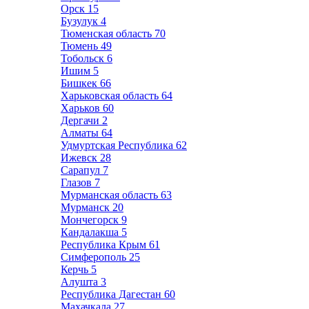
Орск
15
Бузулук
4
Тюменская область
70
Тюмень
49
Тобольск
6
Ишим
5
Бишкек
66
Харьковская область
64
Харьков
60
Дергачи
2
Алматы
64
Удмуртская Республика
62
Ижевск
28
Сарапул
7
Глазов
7
Мурманская область
63
Мурманск
20
Мончегорск
9
Кандалакша
5
Республика Крым
61
Симферополь
25
Керчь
5
Алушта
3
Республика Дагестан
60
Махачкала
27