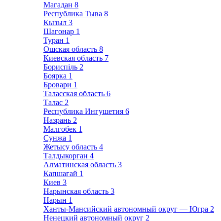
Магадан
8
Республика Тыва
8
Кызыл
3
Шагонар
1
Туран
1
Ошская область
8
Киевская область
7
Бориспіль
2
Боярка
1
Бровари
1
Таласская область
6
Талас
2
Республика Ингушетия
6
Назрань
2
Малгобек
1
Сунжа
1
Жетысу область
4
Талдыкорган
4
Алматинская область
3
Капшагай
1
Киев
3
Нарынская область
3
Нарын
1
Ханты-Мансийский автономный округ — Югра
2
Ненецкий автономный округ
2