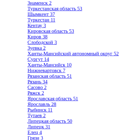
Знаменск
2
Туркестанская область
53
Шымкент
37
Туркестан
11
Кентау
3
Кировская область
53
Киров
38
Слободской
3
Зуевка
2
Ханты-Мансийский автономный округ
52
Сургут
14
Ханты-Мансийск
10
Нижневартовск
7
Рязанская область
51
Рязань
34
Сасово
2
Ряжск
2
Ярославская область
51
Ярославль
28
Рыбинск
11
Тутаев
2
Липецкая область
50
Липецк
31
Елец
4
Грязи
3