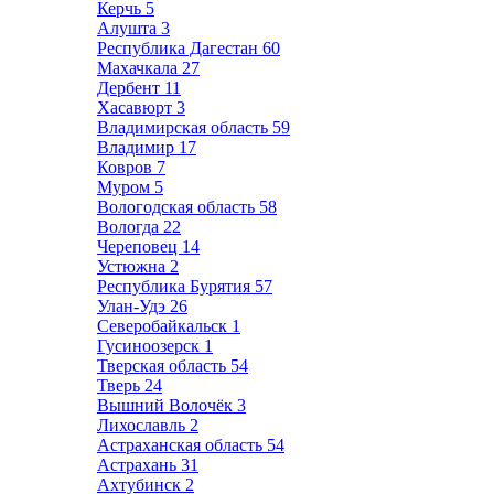
Керчь
5
Алушта
3
Республика Дагестан
60
Махачкала
27
Дербент
11
Хасавюрт
3
Владимирская область
59
Владимир
17
Ковров
7
Муром
5
Вологодская область
58
Вологда
22
Череповец
14
Устюжна
2
Республика Бурятия
57
Улан-Удэ
26
Северобайкальск
1
Гусиноозерск
1
Тверская область
54
Тверь
24
Вышний Волочёк
3
Лихославль
2
Астраханская область
54
Астрахань
31
Ахтубинск
2