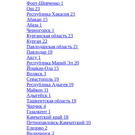
Форт-Шевченко
1
Ош
23
Республика Хакасия
23
Абакан
15
Абаза
1
Черногорск
1
Курганская область
23
Курган
22
Павлодарская область
21
Павлодар
19
Аксу
1
Республика Марий Эл
20
Йошкар-Ола
15
Волжск
3
Севастополь
19
Республика Адыгея
19
Майкоп
11
Адыгейск
1
Ташкентская область
19
Чирчик
4
Газалкент
1
Камчатский край
18
Петропавловск-Камчатский
10
Елизово
2
Вилючинск
2