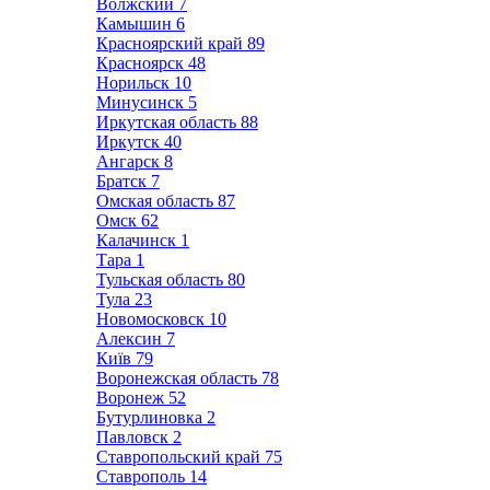
Волжский
7
Камышин
6
Красноярский край
89
Красноярск
48
Норильск
10
Минусинск
5
Иркутская область
88
Иркутск
40
Ангарск
8
Братск
7
Омская область
87
Омск
62
Калачинск
1
Тара
1
Тульская область
80
Тула
23
Новомосковск
10
Алексин
7
Київ
79
Воронежская область
78
Воронеж
52
Бутурлиновка
2
Павловск
2
Ставропольский край
75
Ставрополь
14