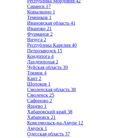
Республика Мордовия
42
Саранск
17
Ковылкино
1
Темников
1
Ивановская область
41
Иваново
21
Фурманов
2
Вичуга
2
Республика Карелия
40
Петрозаводск
15
Кондопога
4
Лахденпохья
2
Чуйская область
39
Токмок
4
Кант
2
Шопоков
1
Смоленская область
38
Смоленск
25
Сафоново
2
Ярцево
1
Хабаровский край
38
Хабаровск
21
Комсомольск-на-Амуре
12
Амурск
1
Одесская область
37