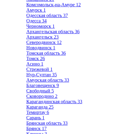
Комсомольск-на-Амуре
12
Амурск
1
Одесская область
37
Одесса
34
Черноморск
1
Архангельская область
36
Архангельск
23
Северодвинск
12
Новодвинск
1
Томская область
36
Томск
26
Асино
1
Стрежевой
1
Нур-Султан
35
Амурская область
33
Благовещенск
9
Свободный
5
Сковородино
2
Карагандинская область
33
Караганда
25
Темиртау
6
Сарань
1
Брянская область
33
Брянск
17
Клинцы
3