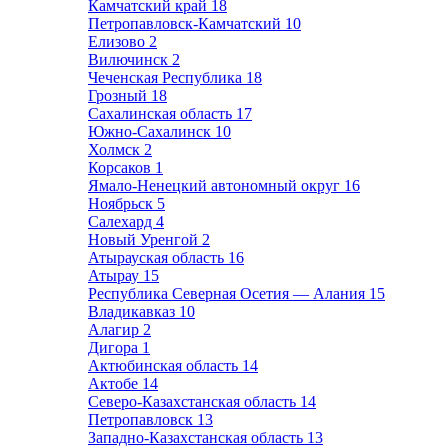
Камчатский край
18
Петропавловск-Камчатский
10
Елизово
2
Вилючинск
2
Чеченская Республика
18
Грозный
18
Сахалинская область
17
Южно-Сахалинск
10
Холмск
2
Корсаков
1
Ямало-Ненецкий автономный округ
16
Ноябрьск
5
Салехард
4
Новый Уренгой
2
Атырауская область
16
Атырау
15
Республика Северная Осетия — Алания
15
Владикавказ
10
Алагир
2
Дигора
1
Актюбинская область
14
Актобе
14
Северо-Казахстанская область
14
Петропавловск
13
Западно-Казахстанская область
13