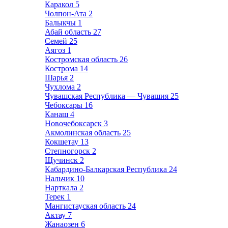
Каракол
5
Чолпон-Ата
2
Балыкчы
1
Абай область
27
Семей
25
Аягоз
1
Костромская область
26
Кострома
14
Шарья
2
Чухлома
2
Чувашская Республика — Чувашия
25
Чебоксары
16
Канаш
4
Новочебоксарск
3
Акмолинская область
25
Кокшетау
13
Степногорск
2
Щучинск
2
Кабардино-Балкарская Республика
24
Нальчик
10
Нарткала
2
Терек
1
Мангистауская область
24
Актау
7
Жанаозен
6