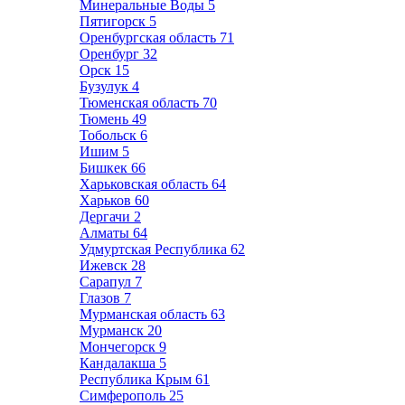
Минеральные Воды
5
Пятигорск
5
Оренбургская область
71
Оренбург
32
Орск
15
Бузулук
4
Тюменская область
70
Тюмень
49
Тобольск
6
Ишим
5
Бишкек
66
Харьковская область
64
Харьков
60
Дергачи
2
Алматы
64
Удмуртская Республика
62
Ижевск
28
Сарапул
7
Глазов
7
Мурманская область
63
Мурманск
20
Мончегорск
9
Кандалакша
5
Республика Крым
61
Симферополь
25