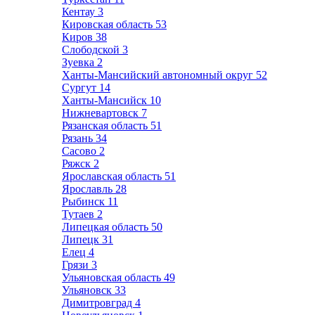
Кентау
3
Кировская область
53
Киров
38
Слободской
3
Зуевка
2
Ханты-Мансийский автономный округ
52
Сургут
14
Ханты-Мансийск
10
Нижневартовск
7
Рязанская область
51
Рязань
34
Сасово
2
Ряжск
2
Ярославская область
51
Ярославль
28
Рыбинск
11
Тутаев
2
Липецкая область
50
Липецк
31
Елец
4
Грязи
3
Ульяновская область
49
Ульяновск
33
Димитровград
4