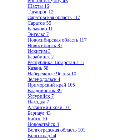
Ростов-на-Дону
43
Шахты
16
Таганрог
12
Саратовская область
117
Саратов
55
Балаково
11
Энгельс
7
Новосибирская область
117
Новосибирск
87
Искитим
3
Барабинск
2
Республика Татарстан
115
Казань
58
Набережные Челны
10
Зеленодольск
4
Приморский край
105
Владивосток
39
Уссурийск
7
Находка
7
Алтайский край
101
Барнаул
43
Бийск
10
Новоалтайск
4
Волгоградская область
101
Волгоград
54