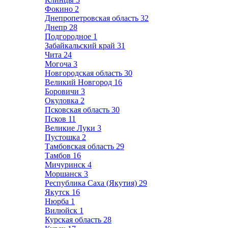
Фокино
2
Днепропетровская область
32
Днепр
28
Подгородное
1
Забайкальский край
31
Чита
24
Могоча
3
Новгородская область
30
Великий Новгород
16
Боровичи
3
Окуловка
2
Псковская область
30
Псков
11
Великие Луки
3
Пустошка
2
Тамбовская область
29
Тамбов
16
Мичуринск
4
Моршанск
3
Республика Саха (Якутия)
29
Якутск
16
Нюрба
1
Вилюйск
1
Курская область
28