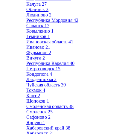
Калуга
27
Обнинск
3
Людиново
2
Республика Мордовия
42
Саранск
17
Ковылкино
1
Темников
1
Ивановская область
41
Иваново
21
Фурманов
2
Вичуга
2
Республика Карелия
40
Петрозаводск
15
Кондопога
4
Лахденпохья
2
Чуйская область
39
Токмок
4
Кант
2
Шопоков
1
Смоленская область
38
Смоленск
25
Сафоново
2
Ярцево
1
Хабаровский край
38
Хабаровск
21