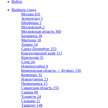
Войти
Выбрать город
Москва
431
Зеленоград
5
Щербинка
2
Московский
2
Московская область
360
Балашиха
30
Мытищи
18
Химки
14
Санкт-Петербург
253
Краснодарский край
157
Краснодар
51
Сочи
24
Новороссийск
9
Кемеровская область — Кузбасс
156
Кемерово
32
Новокузнецк
23
Прокопьевск
15
Самарская область
155
Самара
80
Тольятти
24
Сызрань
11
Ташкент
148