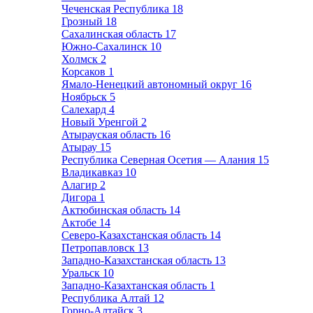
Чеченская Республика
18
Грозный
18
Сахалинская область
17
Южно-Сахалинск
10
Холмск
2
Корсаков
1
Ямало-Ненецкий автономный округ
16
Ноябрьск
5
Салехард
4
Новый Уренгой
2
Атырауская область
16
Атырау
15
Республика Северная Осетия — Алания
15
Владикавказ
10
Алагир
2
Дигора
1
Актюбинская область
14
Актобе
14
Северо-Казахстанская область
14
Петропавловск
13
Западно-Казахстанская область
13
Уральск
10
Западно-Казахтанская область
1
Республика Алтай
12
Горно-Алтайск
3