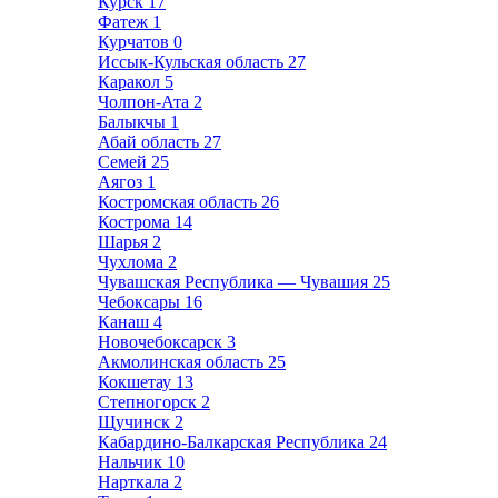
Курск
17
Фатеж
1
Курчатов
0
Иссык-Кульская область
27
Каракол
5
Чолпон-Ата
2
Балыкчы
1
Абай область
27
Семей
25
Аягоз
1
Костромская область
26
Кострома
14
Шарья
2
Чухлома
2
Чувашская Республика — Чувашия
25
Чебоксары
16
Канаш
4
Новочебоксарск
3
Акмолинская область
25
Кокшетау
13
Степногорск
2
Щучинск
2
Кабардино-Балкарская Республика
24
Нальчик
10
Нарткала
2