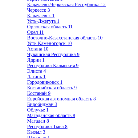
Карачаево-Черкесская Республика
12
Черкесск
3
Карачаевск
1
Усть-Джегута
1
Орловская область
11
Орел
11
Восточно-Казахстанская область
10
Усть-Каменогорск
10
Астана
10
Чувашская Республика
9
Ядрин
1
Республика Калмыкия
9
Элиста
4
Лагань
1
Городовиковск
1
Костанайская область
9
Костанай
9
Еврейская автономная область
8
Биробиджан
3
Облучье
1
Магаданская область
8
Магадан
8
Республика Тыва
8
Кызыл
3
Шагонар
1