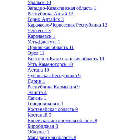
Уральск
10
Западно-Казахтанская область
1
Республика Алтай
12
Горно-Алтайск
3
Карачаево-Черкесская Республика
12
Черкесск
3
Карачаевск
1
Усть-Джегута
1
Орловская область
11
Орел
11
Восточно-Казахстанская область
10
Усть-Каменогорск
10
Астана
10
Чувашская Республика
9
Ядрин
1
Республика Калмыкия
9
Элиста
4
Лагань
1
Городовиковск
1
Костанайская область
9
Костанай
9
Еврейская автономная область
8
Биробиджан
3
Облучье
1
Магаданская область
8