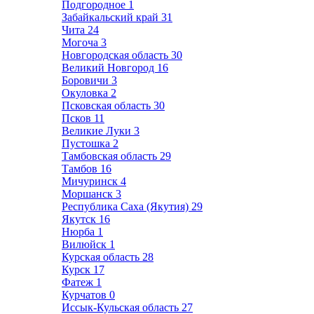
Подгородное
1
Забайкальский край
31
Чита
24
Могоча
3
Новгородская область
30
Великий Новгород
16
Боровичи
3
Окуловка
2
Псковская область
30
Псков
11
Великие Луки
3
Пустошка
2
Тамбовская область
29
Тамбов
16
Мичуринск
4
Моршанск
3
Республика Саха (Якутия)
29
Якутск
16
Нюрба
1
Вилюйск
1
Курская область
28
Курск
17
Фатеж
1
Курчатов
0
Иссык-Кульская область
27