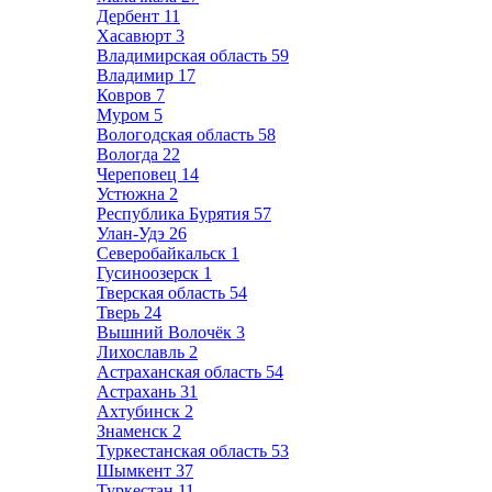
Дербент
11
Хасавюрт
3
Владимирская область
59
Владимир
17
Ковров
7
Муром
5
Вологодская область
58
Вологда
22
Череповец
14
Устюжна
2
Республика Бурятия
57
Улан-Удэ
26
Северобайкальск
1
Гусиноозерск
1
Тверская область
54
Тверь
24
Вышний Волочёк
3
Лихославль
2
Астраханская область
54
Астрахань
31
Ахтубинск
2
Знаменск
2
Туркестанская область
53
Шымкент
37
Туркестан
11