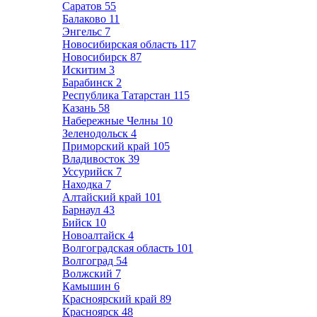
Саратов
55
Балаково
11
Энгельс
7
Новосибирская область
117
Новосибирск
87
Искитим
3
Барабинск
2
Республика Татарстан
115
Казань
58
Набережные Челны
10
Зеленодольск
4
Приморский край
105
Владивосток
39
Уссурийск
7
Находка
7
Алтайский край
101
Барнаул
43
Бийск
10
Новоалтайск
4
Волгоградская область
101
Волгоград
54
Волжский
7
Камышин
6
Красноярский край
89
Красноярск
48