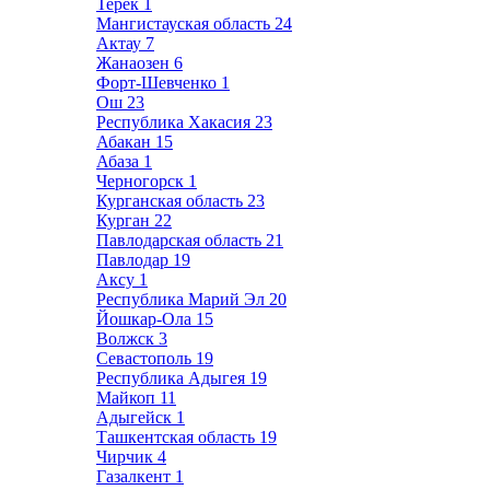
Терек
1
Мангистауская область
24
Актау
7
Жанаозен
6
Форт-Шевченко
1
Ош
23
Республика Хакасия
23
Абакан
15
Абаза
1
Черногорск
1
Курганская область
23
Курган
22
Павлодарская область
21
Павлодар
19
Аксу
1
Республика Марий Эл
20
Йошкар-Ола
15
Волжск
3
Севастополь
19
Республика Адыгея
19
Майкоп
11
Адыгейск
1
Ташкентская область
19
Чирчик
4
Газалкент
1