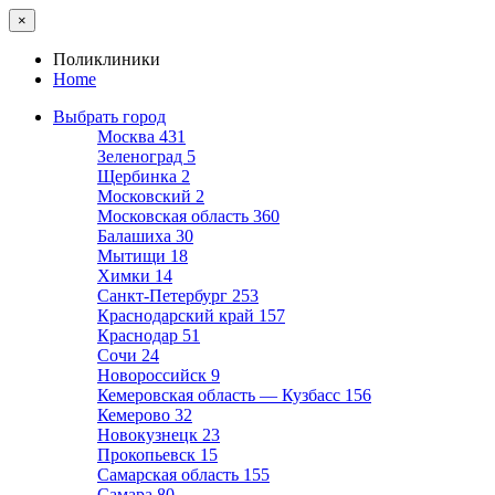
×
Поликлиники
Home
Выбрать город
Москва
431
Зеленоград
5
Щербинка
2
Московский
2
Московская область
360
Балашиха
30
Мытищи
18
Химки
14
Санкт-Петербург
253
Краснодарский край
157
Краснодар
51
Сочи
24
Новороссийск
9
Кемеровская область — Кузбасс
156
Кемерово
32
Новокузнецк
23
Прокопьевск
15
Самарская область
155
Самара
80