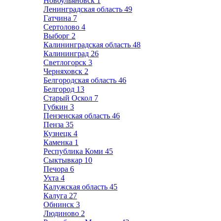
Новоульяновск
1
Ленинградская область
49
Гатчина
7
Сертолово
4
Выборг
2
Калининградская область
48
Калининград
26
Светлогорск
3
Черняховск
2
Белгородская область
46
Белгород
13
Старый Оскол
7
Губкин
3
Пензенская область
46
Пенза
35
Кузнецк
4
Каменка
1
Республика Коми
45
Сыктывкар
10
Печора
6
Ухта
4
Калужская область
45
Калуга
27
Обнинск
3
Людиново
2