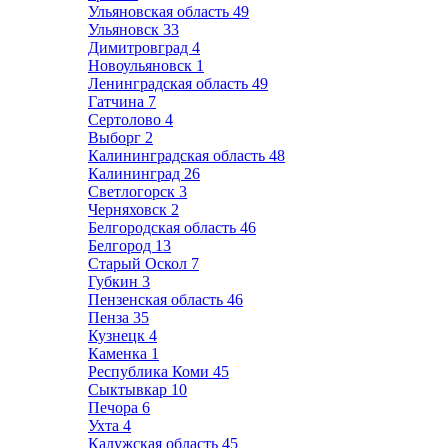
Ульяновская область
49
Ульяновск
33
Димитровград
4
Новоульяновск
1
Ленинградская область
49
Гатчина
7
Сертолово
4
Выборг
2
Калининградская область
48
Калининград
26
Светлогорск
3
Черняховск
2
Белгородская область
46
Белгород
13
Старый Оскол
7
Губкин
3
Пензенская область
46
Пенза
35
Кузнецк
4
Каменка
1
Республика Коми
45
Сыктывкар
10
Печора
6
Ухта
4
Калужская область
45