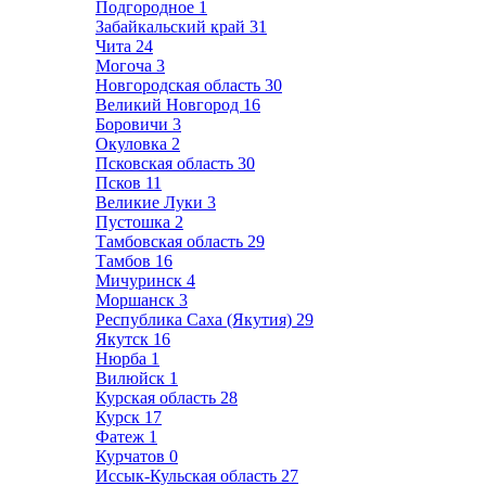
Подгородное
1
Забайкальский край
31
Чита
24
Могоча
3
Новгородская область
30
Великий Новгород
16
Боровичи
3
Окуловка
2
Псковская область
30
Псков
11
Великие Луки
3
Пустошка
2
Тамбовская область
29
Тамбов
16
Мичуринск
4
Моршанск
3
Республика Саха (Якутия)
29
Якутск
16
Нюрба
1
Вилюйск
1
Курская область
28
Курск
17
Фатеж
1
Курчатов
0
Иссык-Кульская область
27