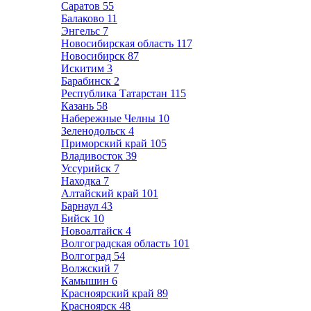
Саратов
55
Балаково
11
Энгельс
7
Новосибирская область
117
Новосибирск
87
Искитим
3
Барабинск
2
Республика Татарстан
115
Казань
58
Набережные Челны
10
Зеленодольск
4
Приморский край
105
Владивосток
39
Уссурийск
7
Находка
7
Алтайский край
101
Барнаул
43
Бийск
10
Новоалтайск
4
Волгоградская область
101
Волгоград
54
Волжский
7
Камышин
6
Красноярский край
89
Красноярск
48