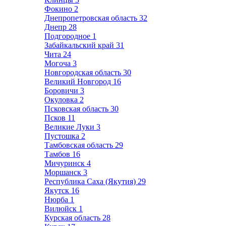
Фокино
2
Днепропетровская область
32
Днепр
28
Подгородное
1
Забайкальский край
31
Чита
24
Могоча
3
Новгородская область
30
Великий Новгород
16
Боровичи
3
Окуловка
2
Псковская область
30
Псков
11
Великие Луки
3
Пустошка
2
Тамбовская область
29
Тамбов
16
Мичуринск
4
Моршанск
3
Республика Саха (Якутия)
29
Якутск
16
Нюрба
1
Вилюйск
1
Курская область
28