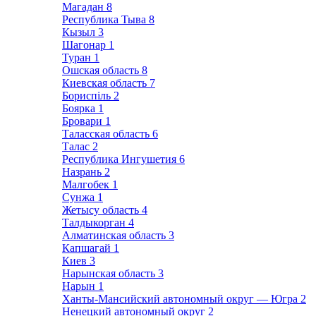
Магадан
8
Республика Тыва
8
Кызыл
3
Шагонар
1
Туран
1
Ошская область
8
Киевская область
7
Бориспіль
2
Боярка
1
Бровари
1
Таласская область
6
Талас
2
Республика Ингушетия
6
Назрань
2
Малгобек
1
Сунжа
1
Жетысу область
4
Талдыкорган
4
Алматинская область
3
Капшагай
1
Киев
3
Нарынская область
3
Нарын
1
Ханты-Мансийский автономный округ — Югра
2
Ненецкий автономный округ
2