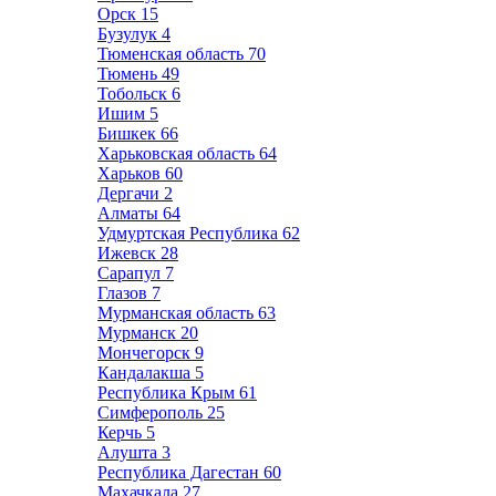
Орск
15
Бузулук
4
Тюменская область
70
Тюмень
49
Тобольск
6
Ишим
5
Бишкек
66
Харьковская область
64
Харьков
60
Дергачи
2
Алматы
64
Удмуртская Республика
62
Ижевск
28
Сарапул
7
Глазов
7
Мурманская область
63
Мурманск
20
Мончегорск
9
Кандалакша
5
Республика Крым
61
Симферополь
25
Керчь
5
Алушта
3
Республика Дагестан
60
Махачкала
27