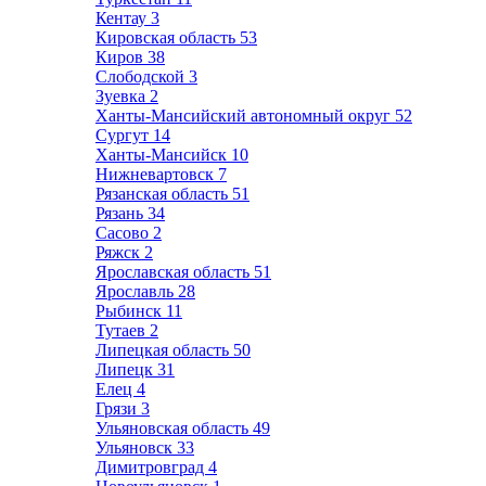
Кентау
3
Кировская область
53
Киров
38
Слободской
3
Зуевка
2
Ханты-Мансийский автономный округ
52
Сургут
14
Ханты-Мансийск
10
Нижневартовск
7
Рязанская область
51
Рязань
34
Сасово
2
Ряжск
2
Ярославская область
51
Ярославль
28
Рыбинск
11
Тутаев
2
Липецкая область
50
Липецк
31
Елец
4
Грязи
3
Ульяновская область
49
Ульяновск
33
Димитровград
4