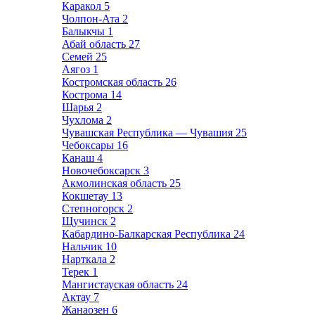
Каракол
5
Чолпон-Ата
2
Балыкчы
1
Абай область
27
Семей
25
Аягоз
1
Костромская область
26
Кострома
14
Шарья
2
Чухлома
2
Чувашская Республика — Чувашия
25
Чебоксары
16
Канаш
4
Новочебоксарск
3
Акмолинская область
25
Кокшетау
13
Степногорск
2
Щучинск
2
Кабардино-Балкарская Республика
24
Нальчик
10
Нарткала
2
Терек
1
Мангистауская область
24
Актау
7
Жанаозен
6