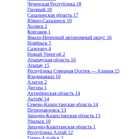
Чеченская Республика
18
Грозный
18
Сахалинская область
17
Южно-Сахалинск
10
Холмск
2
Корсаков
1
Ямало-Ненецкий автономный округ
16
Ноябрьск
5
Салехард
4
Новый Уренгой
2
Атырауская область
16
Атырау
15
Республика Северная Осетия — Алания
15
Владикавказ
10
Алагир
2
Дигора
1
Актюбинская область
14
Актобе
14
Северо-Казахстанская область
14
Петропавловск
13
Западно-Казахстанская область
13
Уральск
10
Западно-Казахтанская область
1
Республика Алтай
12
Горно-Алтайск
3