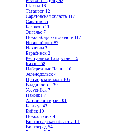
Ростов-на-Дону
43
Шахты
16
Таганрог
12
Саратовская область
117
Саратов
55
Балаково
11
Энгельс
7
Новосибирская область
117
Новосибирск
87
Искитим
3
Барабинск
2
Республика Татарстан
115
Казань
58
Набережные Челны
10
Зеленодольск
4
Приморский край
105
Владивосток
39
Уссурийск
7
Находка
7
Алтайский край
101
Барнаул
43
Бийск
10
Новоалтайск
4
Волгоградская область
101
Волгоград
54