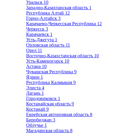
Уральск
10
Западно-Казахтанская область
1
Республика Алтай
12
Горно-Алтайск
3
Карачаево-Черкесская Республика
12
Черкесск
3
Карачаевск
1
Усть-Джегута
1
Орловская область
11
Орел
11
Восточно-Казахстанская область
10
Усть-Каменогорск
10
Астана
10
Чувашская Республика
9
Ядрин
1
Республика Калмыкия
9
Элиста
4
Лагань
1
Городовиковск
1
Костанайская область
9
Костанай
9
Еврейская автономная область
8
Биробиджан
3
Облучье
1
Магаданская область
8