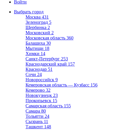
Войти
Выбрать город
Москва
431
Зеленоград
5
Щербинка
2
Московский
2
Московская область
360
Балашиха
30
Мытищи
18
Химки
14
Санкт-Петербург
253
Краснодарский край
157
Краснодар
51
Сочи
24
Новороссийск
9
Кемеровская область — Кузбасс
156
Кемерово
32
Новокузнецк
23
Прокопьевск
15
Самарская область
155
Самара
80
Тольятти
24
Сызрань
11
Ташкент
148