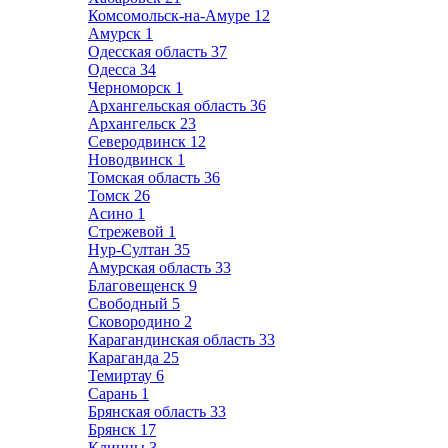
Комсомольск-на-Амуре
12
Амурск
1
Одесская область
37
Одесса
34
Черноморск
1
Архангельская область
36
Архангельск
23
Северодвинск
12
Новодвинск
1
Томская область
36
Томск
26
Асино
1
Стрежевой
1
Нур-Султан
35
Амурская область
33
Благовещенск
9
Свободный
5
Сковородино
2
Карагандинская область
33
Караганда
25
Темиртау
6
Сарань
1
Брянская область
33
Брянск
17
Клинцы
3