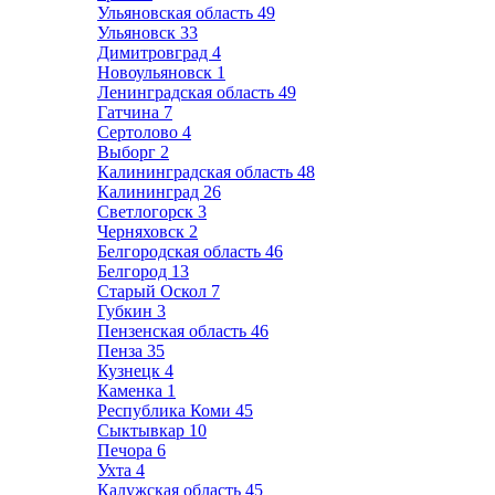
Ульяновская область
49
Ульяновск
33
Димитровград
4
Новоульяновск
1
Ленинградская область
49
Гатчина
7
Сертолово
4
Выборг
2
Калининградская область
48
Калининград
26
Светлогорск
3
Черняховск
2
Белгородская область
46
Белгород
13
Старый Оскол
7
Губкин
3
Пензенская область
46
Пенза
35
Кузнецк
4
Каменка
1
Республика Коми
45
Сыктывкар
10
Печора
6
Ухта
4
Калужская область
45