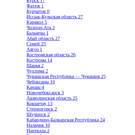
Курск
17
Фатеж
1
Курчатов
0
Иссык-Кульская область
27
Каракол
5
Чолпон-Ата
2
Балыкчы
1
Абай область
27
Семей
25
Аягоз
1
Костромская область
26
Кострома
14
Шарья
2
Чухлома
2
Чувашская Республика — Чувашия
25
Чебоксары
16
Канаш
4
Новочебоксарск
3
Акмолинская область
25
Кокшетау
13
Степногорск
2
Щучинск
2
Кабардино-Балкарская Республика
24
Нальчик
10
Нарткала
2