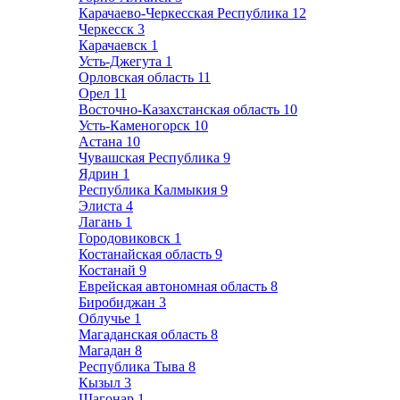
Карачаево-Черкесская Республика
12
Черкесск
3
Карачаевск
1
Усть-Джегута
1
Орловская область
11
Орел
11
Восточно-Казахстанская область
10
Усть-Каменогорск
10
Астана
10
Чувашская Республика
9
Ядрин
1
Республика Калмыкия
9
Элиста
4
Лагань
1
Городовиковск
1
Костанайская область
9
Костанай
9
Еврейская автономная область
8
Биробиджан
3
Облучье
1
Магаданская область
8
Магадан
8
Республика Тыва
8
Кызыл
3
Шагонар
1