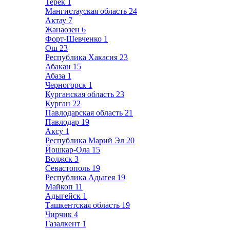
Терек
1
Мангистауская область
24
Актау
7
Жанаозен
6
Форт-Шевченко
1
Ош
23
Республика Хакасия
23
Абакан
15
Абаза
1
Черногорск
1
Курганская область
23
Курган
22
Павлодарская область
21
Павлодар
19
Аксу
1
Республика Марий Эл
20
Йошкар-Ола
15
Волжск
3
Севастополь
19
Республика Адыгея
19
Майкоп
11
Адыгейск
1
Ташкентская область
19
Чирчик
4
Газалкент
1