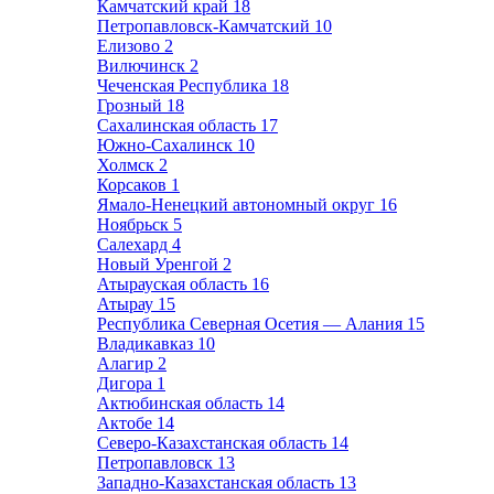
Камчатский край
18
Петропавловск-Камчатский
10
Елизово
2
Вилючинск
2
Чеченская Республика
18
Грозный
18
Сахалинская область
17
Южно-Сахалинск
10
Холмск
2
Корсаков
1
Ямало-Ненецкий автономный округ
16
Ноябрьск
5
Салехард
4
Новый Уренгой
2
Атырауская область
16
Атырау
15
Республика Северная Осетия — Алания
15
Владикавказ
10
Алагир
2
Дигора
1
Актюбинская область
14
Актобе
14
Северо-Казахстанская область
14
Петропавловск
13
Западно-Казахстанская область
13