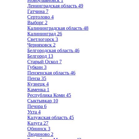
Новоульяновск
1
Ленинградская область
49
Гатчина
7
Сертолово
4
Выборг
2
Калининградская область
48
Калининград
26
Светлогорск
3
Черняховск
2
Белгородская область
46
Белгород
13
Старый Оскол
7
Губкин
3
Пензенская область
46
Пенза
35
Кузнецк
4
Каменка
1
Республика Коми
45
Сыктывкар
10
Печора
6
Ухта
4
Калужская область
45
Калуга
27
Обнинск
3
Людиново
2