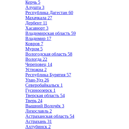
Керчь
5
Алушта
3
Республика Дагестан
60
Махачкала
27
Дербент
11
Хасавюрт
3
Владимирская область
59
Владимир
17
Ковров
7
Муром
5
Вологодская область
58
Вологда
22
Череповец
14
Устюжна
2
Республика Бурятия
57
Улан-Удэ
26
Северобайкальск
1
Гусиноозерск
1
Тверская область
54
Тверь
24
Вышний Волочёк
3
Лихославль
2
Астраханская область
54
Астрахань
31
Ахтубинск
2