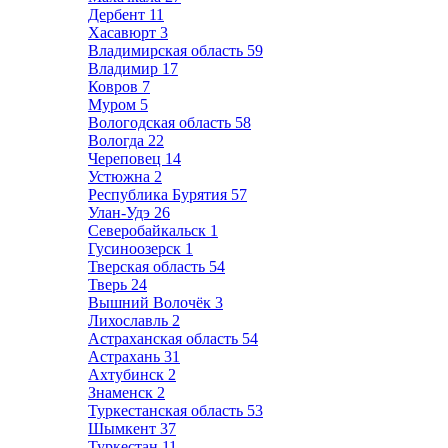
Дербент
11
Хасавюрт
3
Владимирская область
59
Владимир
17
Ковров
7
Муром
5
Вологодская область
58
Вологда
22
Череповец
14
Устюжна
2
Республика Бурятия
57
Улан-Удэ
26
Северобайкальск
1
Гусиноозерск
1
Тверская область
54
Тверь
24
Вышний Волочёк
3
Лихославль
2
Астраханская область
54
Астрахань
31
Ахтубинск
2
Знаменск
2
Туркестанская область
53
Шымкент
37
Туркестан
11