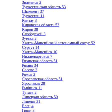
Знаменск
2
Туркестанская область
53
Шымкент
37
Туркестан
11
Кентау
3
Кировская область
53
Киров
38
Слободской
3
Зуевка
2
Ханты-Мансийский автономный округ
52
Сургут
14
Ханты-Мансийск
10
Нижневартовск
7
Рязанская область
51
Рязань
34
Сасово
2
Ряжск
2
Ярославская область
51
Ярославль
28
Рыбинск
11
Тутаев
2
Липецкая область
50
Липецк
31
Елец
4
Грязи
3