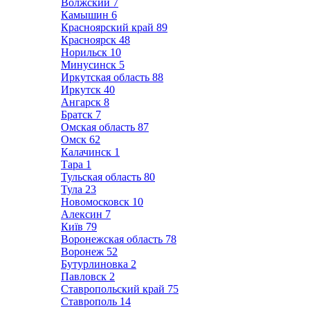
Волжский
7
Камышин
6
Красноярский край
89
Красноярск
48
Норильск
10
Минусинск
5
Иркутская область
88
Иркутск
40
Ангарск
8
Братск
7
Омская область
87
Омск
62
Калачинск
1
Тара
1
Тульская область
80
Тула
23
Новомосковск
10
Алексин
7
Київ
79
Воронежская область
78
Воронеж
52
Бутурлиновка
2
Павловск
2
Ставропольский край
75
Ставрополь
14