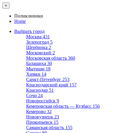
×
Поликлиники
Home
Выбрать город
Москва
431
Зеленоград
5
Щербинка
2
Московский
2
Московская область
360
Балашиха
30
Мытищи
18
Химки
14
Санкт-Петербург
253
Краснодарский край
157
Краснодар
51
Сочи
24
Новороссийск
9
Кемеровская область — Кузбасс
156
Кемерово
32
Новокузнецк
23
Прокопьевск
15
Самарская область
155
Самара
80