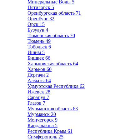
Минеральные Воды
5
Пятигорск
5
Оренбургская область
71
Оренбург
32
Орск
15
Бузулук
4
Тюменская область
70
Тюмень
49
Тобольск
6
Ишим
5
Бишкек
66
Харьковская область
64
Харьков
60
Дергачи
2
Алматы
64
Удмуртская Республика
62
Ижевск
28
Сарапул
7
Глазов
7
Мурманская область
63
Мурманск
20
Мончегорск
9
Кандалакша
5
Республика Крым
61
Симферополь
25