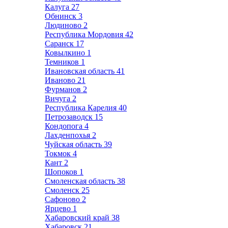
Калуга
27
Обнинск
3
Людиново
2
Республика Мордовия
42
Саранск
17
Ковылкино
1
Темников
1
Ивановская область
41
Иваново
21
Фурманов
2
Вичуга
2
Республика Карелия
40
Петрозаводск
15
Кондопога
4
Лахденпохья
2
Чуйская область
39
Токмок
4
Кант
2
Шопоков
1
Смоленская область
38
Смоленск
25
Сафоново
2
Ярцево
1
Хабаровский край
38
Хабаровск
21