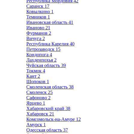
Республика Мордовия
42
Саранск
17
Ковылкино
1
Темников
1
Ивановская область
41
Иваново
21
Фурманов
2
Вичуга
2
Республика Карелия
40
Петрозаводск
15
Кондопога
4
Лахденпохья
2
Чуйская область
39
Токмок
4
Кант
2
Шопоков
1
Смоленская область
38
Смоленск
25
Сафоново
2
Ярцево
1
Хабаровский край
38
Хабаровск
21
Комсомольск-на-Амуре
12
Амурск
1
Одесская область
37