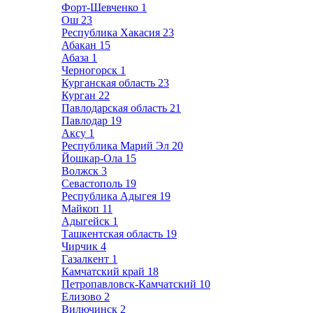
Форт-Шевченко
1
Ош
23
Республика Хакасия
23
Абакан
15
Абаза
1
Черногорск
1
Курганская область
23
Курган
22
Павлодарская область
21
Павлодар
19
Аксу
1
Республика Марий Эл
20
Йошкар-Ола
15
Волжск
3
Севастополь
19
Республика Адыгея
19
Майкоп
11
Адыгейск
1
Ташкентская область
19
Чирчик
4
Газалкент
1
Камчатский край
18
Петропавловск-Камчатский
10
Елизово
2
Вилючинск
2