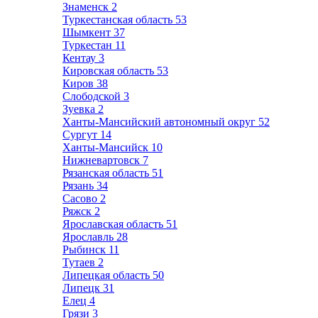
Знаменск
2
Туркестанская область
53
Шымкент
37
Туркестан
11
Кентау
3
Кировская область
53
Киров
38
Слободской
3
Зуевка
2
Ханты-Мансийский автономный округ
52
Сургут
14
Ханты-Мансийск
10
Нижневартовск
7
Рязанская область
51
Рязань
34
Сасово
2
Ряжск
2
Ярославская область
51
Ярославль
28
Рыбинск
11
Тутаев
2
Липецкая область
50
Липецк
31
Елец
4
Грязи
3