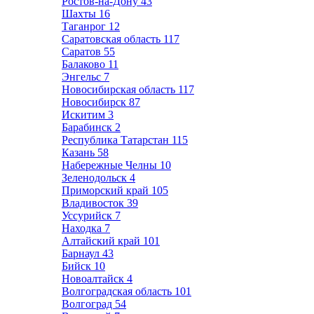
Ростов-на-Дону
43
Шахты
16
Таганрог
12
Саратовская область
117
Саратов
55
Балаково
11
Энгельс
7
Новосибирская область
117
Новосибирск
87
Искитим
3
Барабинск
2
Республика Татарстан
115
Казань
58
Набережные Челны
10
Зеленодольск
4
Приморский край
105
Владивосток
39
Уссурийск
7
Находка
7
Алтайский край
101
Барнаул
43
Бийск
10
Новоалтайск
4
Волгоградская область
101
Волгоград
54