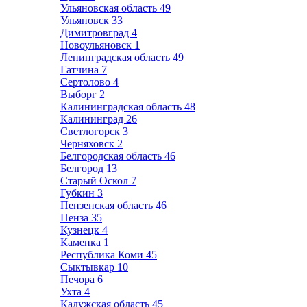
Ульяновская область
49
Ульяновск
33
Димитровград
4
Новоульяновск
1
Ленинградская область
49
Гатчина
7
Сертолово
4
Выборг
2
Калининградская область
48
Калининград
26
Светлогорск
3
Черняховск
2
Белгородская область
46
Белгород
13
Старый Оскол
7
Губкин
3
Пензенская область
46
Пенза
35
Кузнецк
4
Каменка
1
Республика Коми
45
Сыктывкар
10
Печора
6
Ухта
4
Калужская область
45