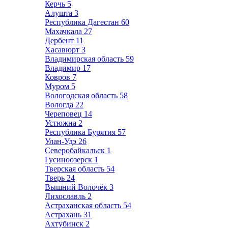
Керчь
5
Алушта
3
Республика Дагестан
60
Махачкала
27
Дербент
11
Хасавюрт
3
Владимирская область
59
Владимир
17
Ковров
7
Муром
5
Вологодская область
58
Вологда
22
Череповец
14
Устюжна
2
Республика Бурятия
57
Улан-Удэ
26
Северобайкальск
1
Гусиноозерск
1
Тверская область
54
Тверь
24
Вышний Волочёк
3
Лихославль
2
Астраханская область
54
Астрахань
31
Ахтубинск
2