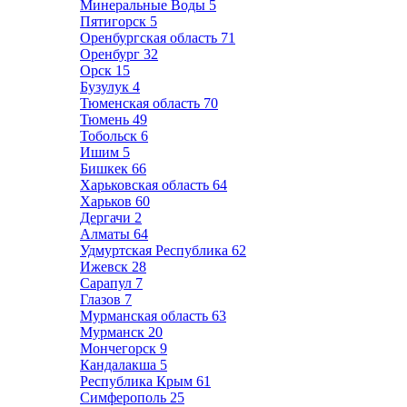
Минеральные Воды
5
Пятигорск
5
Оренбургская область
71
Оренбург
32
Орск
15
Бузулук
4
Тюменская область
70
Тюмень
49
Тобольск
6
Ишим
5
Бишкек
66
Харьковская область
64
Харьков
60
Дергачи
2
Алматы
64
Удмуртская Республика
62
Ижевск
28
Сарапул
7
Глазов
7
Мурманская область
63
Мурманск
20
Мончегорск
9
Кандалакша
5
Республика Крым
61
Симферополь
25