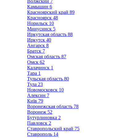
Волжский
7
Камышин
6
Красноярский край
89
Красноярск
48
Норильск
10
Минусинск
5
Иркутская область
88
Иркутск
40
Ангарск
8
Братск
7
Омская область
87
Омск
62
Калачинск
1
Тара
1
Тульская область
80
Тула
23
Новомосковск
10
Алексин
7
Київ
79
Воронежская область
78
Воронеж
52
Бутурлиновка
2
Павловск
2
Ставропольский край
75
Ставрополь
14