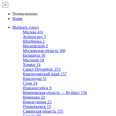
×
Поликлиники
Home
Выбрать город
Москва
431
Зеленоград
5
Щербинка
2
Московский
2
Московская область
360
Балашиха
30
Мытищи
18
Химки
14
Санкт-Петербург
253
Краснодарский край
157
Краснодар
51
Сочи
24
Новороссийск
9
Кемеровская область — Кузбасс
156
Кемерово
32
Новокузнецк
23
Прокопьевск
15
Самарская область
155
Самара
80