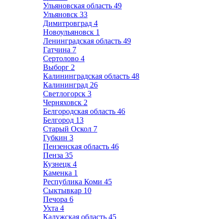
Ульяновская область
49
Ульяновск
33
Димитровград
4
Новоульяновск
1
Ленинградская область
49
Гатчина
7
Сертолово
4
Выборг
2
Калининградская область
48
Калининград
26
Светлогорск
3
Черняховск
2
Белгородская область
46
Белгород
13
Старый Оскол
7
Губкин
3
Пензенская область
46
Пенза
35
Кузнецк
4
Каменка
1
Республика Коми
45
Сыктывкар
10
Печора
6
Ухта
4
Калужская область
45