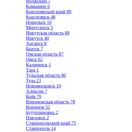
Волжский
7
Камышин
6
Красноярский край
89
Красноярск
48
Норильск
10
Минусинск
5
Иркутская область
88
Иркутск
40
Ангарск
8
Братск
7
Омская область
87
Омск
62
Калачинск
1
Тара
1
Тульская область
80
Тула
23
Новомосковск
10
Алексин
7
Київ
79
Воронежская область
78
Воронеж
52
Бутурлиновка
2
Павловск
2
Ставропольский край
75
Ставрополь
14