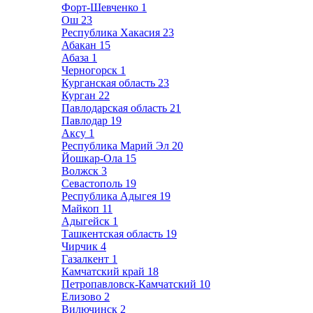
Форт-Шевченко
1
Ош
23
Республика Хакасия
23
Абакан
15
Абаза
1
Черногорск
1
Курганская область
23
Курган
22
Павлодарская область
21
Павлодар
19
Аксу
1
Республика Марий Эл
20
Йошкар-Ола
15
Волжск
3
Севастополь
19
Республика Адыгея
19
Майкоп
11
Адыгейск
1
Ташкентская область
19
Чирчик
4
Газалкент
1
Камчатский край
18
Петропавловск-Камчатский
10
Елизово
2
Вилючинск
2