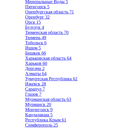
Минеральные Воды
5
Пятигорск
5
Оренбургская область
71
Оренбург
32
Орск
15
Бузулук
4
Тюменская область
70
Тюмень
49
Тобольск
6
Ишим
5
Бишкек
66
Харьковская область
64
Харьков
60
Дергачи
2
Алматы
64
Удмуртская Республика
62
Ижевск
28
Сарапул
7
Глазов
7
Мурманская область
63
Мурманск
20
Мончегорск
9
Кандалакша
5
Республика Крым
61
Симферополь
25