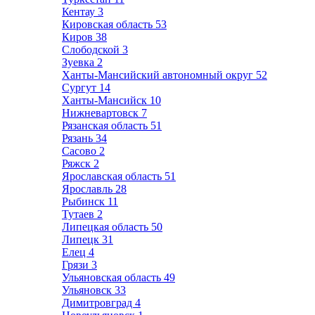
Кентау
3
Кировская область
53
Киров
38
Слободской
3
Зуевка
2
Ханты-Мансийский автономный округ
52
Сургут
14
Ханты-Мансийск
10
Нижневартовск
7
Рязанская область
51
Рязань
34
Сасово
2
Ряжск
2
Ярославская область
51
Ярославль
28
Рыбинск
11
Тутаев
2
Липецкая область
50
Липецк
31
Елец
4
Грязи
3
Ульяновская область
49
Ульяновск
33
Димитровград
4