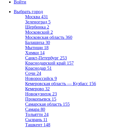
Войти
Выбрать город
Москва
431
Зеленоград
5
Щербинка
2
Московский
2
Московская область
360
Балашиха
30
Мытищи
18
Химки
14
Санкт-Петербург
253
Краснодарский край
157
Краснодар
51
Сочи
24
Новороссийск
9
Кемеровская область — Кузбасс
156
Кемерово
32
Новокузнецк
23
Прокопьевск
15
Самарская область
155
Самара
80
Тольятти
24
Сызрань
11
Ташкент
148