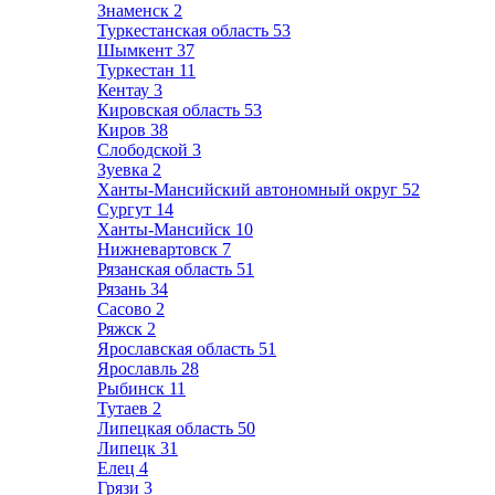
Знаменск
2
Туркестанская область
53
Шымкент
37
Туркестан
11
Кентау
3
Кировская область
53
Киров
38
Слободской
3
Зуевка
2
Ханты-Мансийский автономный округ
52
Сургут
14
Ханты-Мансийск
10
Нижневартовск
7
Рязанская область
51
Рязань
34
Сасово
2
Ряжск
2
Ярославская область
51
Ярославль
28
Рыбинск
11
Тутаев
2
Липецкая область
50
Липецк
31
Елец
4
Грязи
3