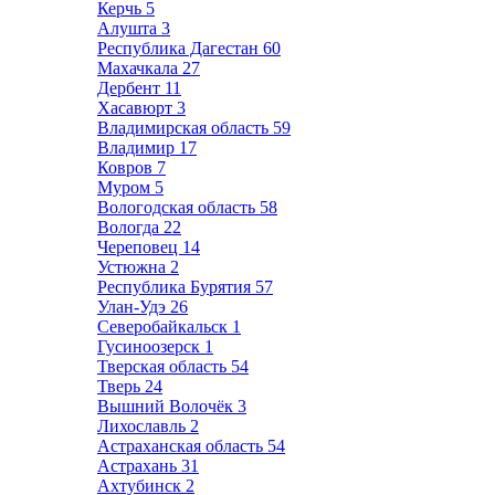
Керчь
5
Алушта
3
Республика Дагестан
60
Махачкала
27
Дербент
11
Хасавюрт
3
Владимирская область
59
Владимир
17
Ковров
7
Муром
5
Вологодская область
58
Вологда
22
Череповец
14
Устюжна
2
Республика Бурятия
57
Улан-Удэ
26
Северобайкальск
1
Гусиноозерск
1
Тверская область
54
Тверь
24
Вышний Волочёк
3
Лихославль
2
Астраханская область
54
Астрахань
31
Ахтубинск
2