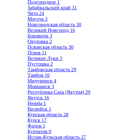
Подгородное
1
Забайкальский край
31
Чита
24
Могоча
3
Новгородская область
30
Великий Новгород
16
Боровичи
3
Окуловка
2
Псковская область
30
Псков
11
Великие Луки
3
Пустошка
2
Тамбовская область
29
Тамбов
16
Мичуринск
4
Моршанск
3
Республика Саха (Якутия)
29
Якутск
16
Нюрба
1
Вилюйск
1
Курская область
28
Курск
17
Фатеж
1
Курчатов
0
Иссык-Кульская область
27