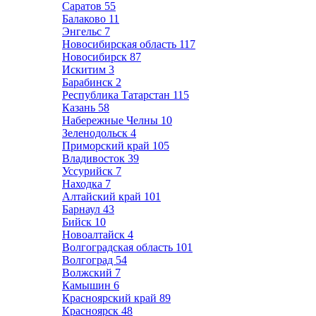
Саратов
55
Балаково
11
Энгельс
7
Новосибирская область
117
Новосибирск
87
Искитим
3
Барабинск
2
Республика Татарстан
115
Казань
58
Набережные Челны
10
Зеленодольск
4
Приморский край
105
Владивосток
39
Уссурийск
7
Находка
7
Алтайский край
101
Барнаул
43
Бийск
10
Новоалтайск
4
Волгоградская область
101
Волгоград
54
Волжский
7
Камышин
6
Красноярский край
89
Красноярск
48