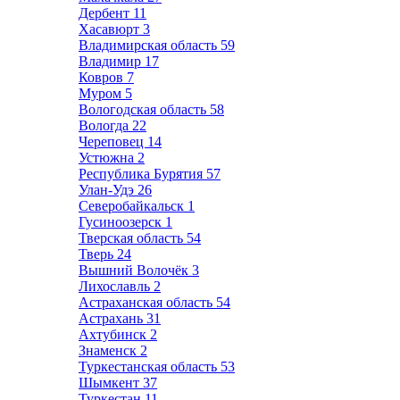
Дербент
11
Хасавюрт
3
Владимирская область
59
Владимир
17
Ковров
7
Муром
5
Вологодская область
58
Вологда
22
Череповец
14
Устюжна
2
Республика Бурятия
57
Улан-Удэ
26
Северобайкальск
1
Гусиноозерск
1
Тверская область
54
Тверь
24
Вышний Волочёк
3
Лихославль
2
Астраханская область
54
Астрахань
31
Ахтубинск
2
Знаменск
2
Туркестанская область
53
Шымкент
37
Туркестан
11