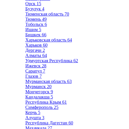
Орск
15
Бузулук
4
Тюменская область
70
Тюмень
49
Тобольск
6
Ишим
5
Бишкек
66
Харьковская область
64
Харьков
60
Дергачи
2
Алматы
64
Удмуртская Республика
62
Ижевск
28
Сарапул
7
Глазов
7
Мурманская область
63
Мурманск
20
Мончегорск
9
Кандалакша
5
Республика Крым
61
Симферополь
25
Керчь
5
Алушта
3
Республика Дагестан
60
Махачкала
27