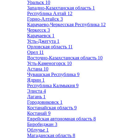
Уральск
10
Западно-Казахтанская область
1
Республика Алтай
12
Горно-Алтайск
3
Карачаево-Черкесская Республика
12
Черкесск
3
Карачаевск
1
Усть-Джегута
1
Орловская область
11
Орел
11
Восточно-Казахстанская область
10
Усть-Каменогорск
10
Астана
10
Чувашская Республика
9
Ядрин
1
Республика Калмыкия
9
Элиста
4
Лагань
1
Городовиковск
1
Костанайская область
9
Костанай
9
Еврейская автономная область
8
Биробиджан
3
Облучье
1
Магаданская область
8