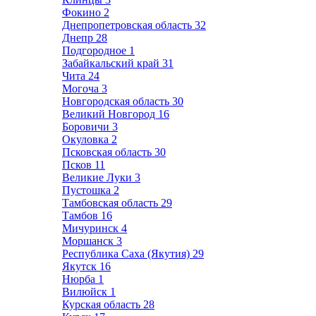
Фокино
2
Днепропетровская область
32
Днепр
28
Подгородное
1
Забайкальский край
31
Чита
24
Могоча
3
Новгородская область
30
Великий Новгород
16
Боровичи
3
Окуловка
2
Псковская область
30
Псков
11
Великие Луки
3
Пустошка
2
Тамбовская область
29
Тамбов
16
Мичуринск
4
Моршанск
3
Республика Саха (Якутия)
29
Якутск
16
Нюрба
1
Вилюйск
1
Курская область
28