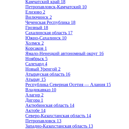
Камчатский край
18
Петропавловск-Камчатский
10
Елизово
2
Вилючинск
2
Чеченская Республика
18
Грозный
18
Сахалинская область
17
Южно-Сахалинск
10
Холмск
2
Корсаков
1
Ямало-Ненецкий автономный округ
16
Ноябрьск
5
Салехард
4
Новый Уренгой
2
Атырауская область
16
Атырау
15
Республика Северная Осетия — Алания
15
Владикавказ
10
Алагир
2
Дигора
1
Актюбинская область
14
Актобе
14
Северо-Казахстанская область
14
Петропавловск
13
Западно-Казахстанская область
13