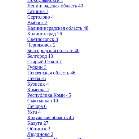
Новоульяновск
1
Ленинградская область
49
Гатчина
7
Сертолово
4
Выборг
2
Калининградская область
48
Калининград
26
Светлогорск
3
Черняховск
2
Белгородская область
46
Белгород
13
Старый Оскол
7
Губкин
3
Пензенская область
46
Пенза
35
Кузнецк
4
Каменка
1
Республика Коми
45
Сыктывкар
10
Печора
6
Ухта
4
Калужская область
45
Калуга
27
Обнинск
3
Людиново
2