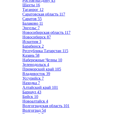
Ростов-на-Дону
43
Шахты
16
Таганрог
12
Саратовская область
117
Саратов
55
Балаково
11
Энгельс
7
Новосибирская область
117
Новосибирск
87
Искитим
3
Барабинск
2
Республика Татарстан
115
Казань
58
Набережные Челны
10
Зеленодольск
4
Приморский край
105
Владивосток
39
Уссурийск
7
Находка
7
Алтайский край
101
Барнаул
43
Бийск
10
Новоалтайск
4
Волгоградская область
101
Волгоград
54