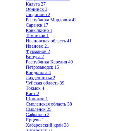
Калуга
27
Обнинск
3
Людиново
2
Республика Мордовия
42
Саранск
17
Ковылкино
1
Темников
1
Ивановская область
41
Иваново
21
Фурманов
2
Вичуга
2
Республика Карелия
40
Петрозаводск
15
Кондопога
4
Лахденпохья
2
Чуйская область
39
Токмок
4
Кант
2
Шопоков
1
Смоленская область
38
Смоленск
25
Сафоново
2
Ярцево
1
Хабаровский край
38
Хабаровск
21