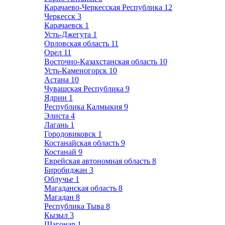
Карачаево-Черкесская Республика
12
Черкесск
3
Карачаевск
1
Усть-Джегута
1
Орловская область
11
Орел
11
Восточно-Казахстанская область
10
Усть-Каменогорск
10
Астана
10
Чувашская Республика
9
Ядрин
1
Республика Калмыкия
9
Элиста
4
Лагань
1
Городовиковск
1
Костанайская область
9
Костанай
9
Еврейская автономная область
8
Биробиджан
3
Облучье
1
Магаданская область
8
Магадан
8
Республика Тыва
8
Кызыл
3
Шагонар
1