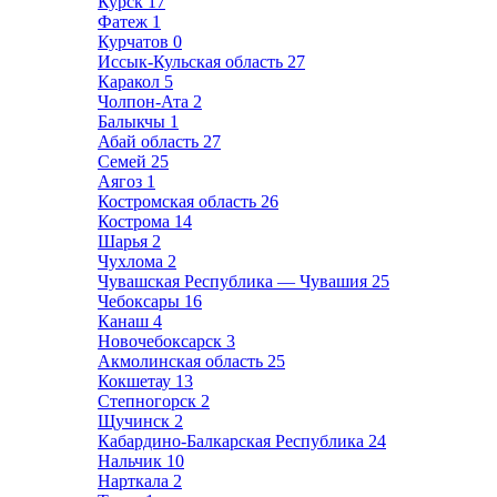
Курск
17
Фатеж
1
Курчатов
0
Иссык-Кульская область
27
Каракол
5
Чолпон-Ата
2
Балыкчы
1
Абай область
27
Семей
25
Аягоз
1
Костромская область
26
Кострома
14
Шарья
2
Чухлома
2
Чувашская Республика — Чувашия
25
Чебоксары
16
Канаш
4
Новочебоксарск
3
Акмолинская область
25
Кокшетау
13
Степногорск
2
Щучинск
2
Кабардино-Балкарская Республика
24
Нальчик
10
Нарткала
2