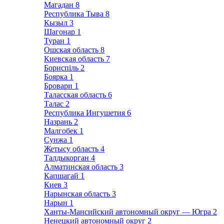
Магадан
8
Республика Тыва
8
Кызыл
3
Шагонар
1
Туран
1
Ошская область
8
Киевская область
7
Бориспіль
2
Боярка
1
Бровари
1
Таласская область
6
Талас
2
Республика Ингушетия
6
Назрань
2
Малгобек
1
Сунжа
1
Жетысу область
4
Талдыкорган
4
Алматинская область
3
Капшагай
1
Киев
3
Нарынская область
3
Нарын
1
Ханты-Мансийский автономный округ — Югра
2
Ненецкий автономный округ
2