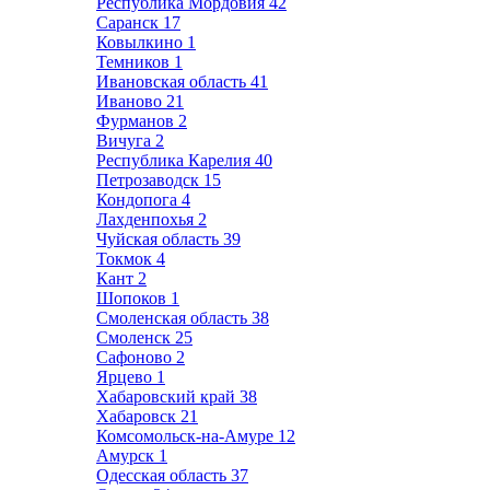
Республика Мордовия
42
Саранск
17
Ковылкино
1
Темников
1
Ивановская область
41
Иваново
21
Фурманов
2
Вичуга
2
Республика Карелия
40
Петрозаводск
15
Кондопога
4
Лахденпохья
2
Чуйская область
39
Токмок
4
Кант
2
Шопоков
1
Смоленская область
38
Смоленск
25
Сафоново
2
Ярцево
1
Хабаровский край
38
Хабаровск
21
Комсомольск-на-Амуре
12
Амурск
1
Одесская область
37