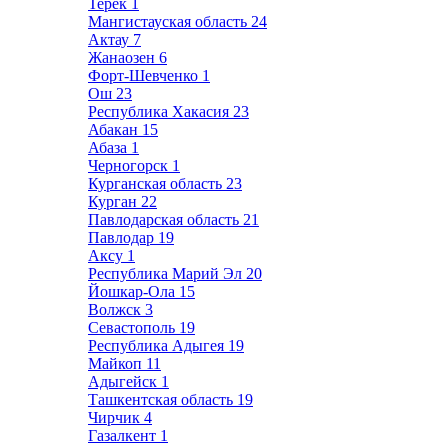
Терек
1
Мангистауская область
24
Актау
7
Жанаозен
6
Форт-Шевченко
1
Ош
23
Республика Хакасия
23
Абакан
15
Абаза
1
Черногорск
1
Курганская область
23
Курган
22
Павлодарская область
21
Павлодар
19
Аксу
1
Республика Марий Эл
20
Йошкар-Ола
15
Волжск
3
Севастополь
19
Республика Адыгея
19
Майкоп
11
Адыгейск
1
Ташкентская область
19
Чирчик
4
Газалкент
1