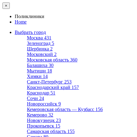
×
Поликлиники
Home
Выбрать город
Москва
431
Зеленоград
5
Щербинка
2
Московский
2
Московская область
360
Балашиха
30
Мытищи
18
Химки
14
Санкт-Петербург
253
Краснодарский край
157
Краснодар
51
Сочи
24
Новороссийск
9
Кемеровская область — Кузбасс
156
Кемерово
32
Новокузнецк
23
Прокопьевск
15
Самарская область
155
Самара
80