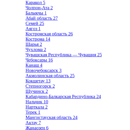
Каракол
5
Чолпон-Ата
2
Балыкчы
1
Абай область
27
Семей
25
Аягоз
1
Костромская область
26
Кострома
14
Шарья
2
Чухлома
2
Чувашская Республика — Чувашия
25
Чебоксары
16
Канаш
4
Новочебоксарск
3
Акмолинская область
25
Кокшетау
13
Степногорск
2
Щучинск
2
Кабардино-Балкарская Республика
24
Нальчик
10
Нарткала
2
Терек
1
Мангистауская область
24
Актау
7
Жанаозен
6