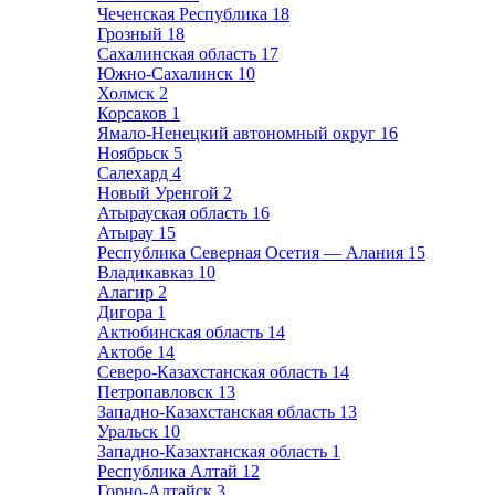
Чеченская Республика
18
Грозный
18
Сахалинская область
17
Южно-Сахалинск
10
Холмск
2
Корсаков
1
Ямало-Ненецкий автономный округ
16
Ноябрьск
5
Салехард
4
Новый Уренгой
2
Атырауская область
16
Атырау
15
Республика Северная Осетия — Алания
15
Владикавказ
10
Алагир
2
Дигора
1
Актюбинская область
14
Актобе
14
Северо-Казахстанская область
14
Петропавловск
13
Западно-Казахстанская область
13
Уральск
10
Западно-Казахтанская область
1
Республика Алтай
12
Горно-Алтайск
3