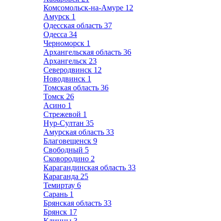
Комсомольск-на-Амуре
12
Амурск
1
Одесская область
37
Одесса
34
Черноморск
1
Архангельская область
36
Архангельск
23
Северодвинск
12
Новодвинск
1
Томская область
36
Томск
26
Асино
1
Стрежевой
1
Нур-Султан
35
Амурская область
33
Благовещенск
9
Свободный
5
Сковородино
2
Карагандинская область
33
Караганда
25
Темиртау
6
Сарань
1
Брянская область
33
Брянск
17
Клинцы
3