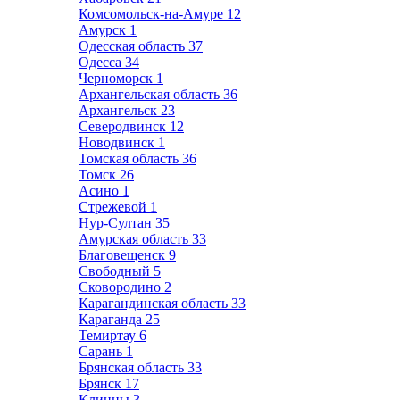
Комсомольск-на-Амуре
12
Амурск
1
Одесская область
37
Одесса
34
Черноморск
1
Архангельская область
36
Архангельск
23
Северодвинск
12
Новодвинск
1
Томская область
36
Томск
26
Асино
1
Стрежевой
1
Нур-Султан
35
Амурская область
33
Благовещенск
9
Свободный
5
Сковородино
2
Карагандинская область
33
Караганда
25
Темиртау
6
Сарань
1
Брянская область
33
Брянск
17
Клинцы
3