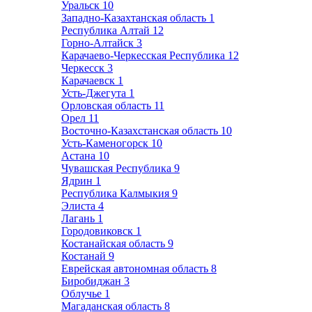
Уральск
10
Западно-Казахтанская область
1
Республика Алтай
12
Горно-Алтайск
3
Карачаево-Черкесская Республика
12
Черкесск
3
Карачаевск
1
Усть-Джегута
1
Орловская область
11
Орел
11
Восточно-Казахстанская область
10
Усть-Каменогорск
10
Астана
10
Чувашская Республика
9
Ядрин
1
Республика Калмыкия
9
Элиста
4
Лагань
1
Городовиковск
1
Костанайская область
9
Костанай
9
Еврейская автономная область
8
Биробиджан
3
Облучье
1
Магаданская область
8