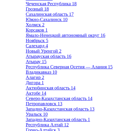
Чеченская Республика
18
Грозный
18
Сахалинская область
17
Южно-Сахалинск
10
Холмск
2
Корсаков
1
Ямало-Ненецкий автономный округ
16
Ноябрьск
5
Салехард
4
Новый Уренгой
2
Атырауская область
16
Атырау
15
Республика Северная Осетия — Алания
15
Владикавказ
10
Алагир
2
Дигора
1
Актюбинская область
14
Актобе
14
Северо-Казахстанская область
14
Петропавловск
13
Западно-Казахстанская область
13
Уральск
10
Западно-Казахтанская область
1
Республика Алтай
12
Горно-Алтайск
3