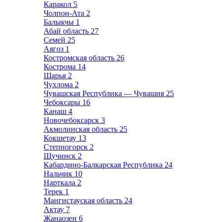
Каракол
5
Чолпон-Ата
2
Балыкчы
1
Абай область
27
Семей
25
Аягоз
1
Костромская область
26
Кострома
14
Шарья
2
Чухлома
2
Чувашская Республика — Чувашия
25
Чебоксары
16
Канаш
4
Новочебоксарск
3
Акмолинская область
25
Кокшетау
13
Степногорск
2
Щучинск
2
Кабардино-Балкарская Республика
24
Нальчик
10
Нарткала
2
Терек
1
Мангистауская область
24
Актау
7
Жанаозен
6