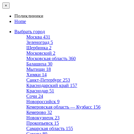
×
Поликлиники
Home
Выбрать город
Москва
431
Зеленоград
5
Щербинка
2
Московский
2
Московская область
360
Балашиха
30
Мытищи
18
Химки
14
Санкт-Петербург
253
Краснодарский край
157
Краснодар
51
Сочи
24
Новороссийск
9
Кемеровская область — Кузбасс
156
Кемерово
32
Новокузнецк
23
Прокопьевск
15
Самарская область
155
Самара
80