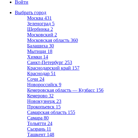
Войти
Выбрать город
Москва
431
Зеленоград
5
Щербинка
2
Московский
2
Московская область
360
Балашиха
30
Мытищи
18
Химки
14
Санкт-Петербург
253
Краснодарский край
157
Краснодар
51
Сочи
24
Новороссийск
9
Кемеровская область — Кузбасс
156
Кемерово
32
Новокузнецк
23
Прокопьевск
15
Самарская область
155
Самара
80
Тольятти
24
Сызрань
11
Ташкент
148