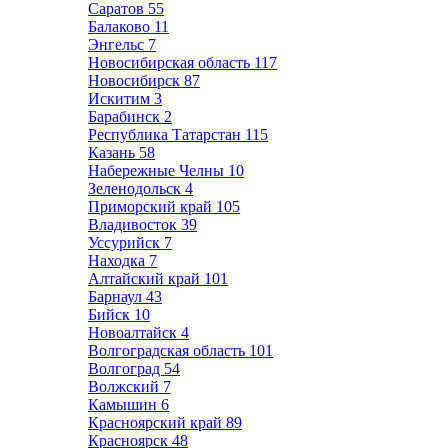
Саратов
55
Балаково
11
Энгельс
7
Новосибирская область
117
Новосибирск
87
Искитим
3
Барабинск
2
Республика Татарстан
115
Казань
58
Набережные Челны
10
Зеленодольск
4
Приморский край
105
Владивосток
39
Уссурийск
7
Находка
7
Алтайский край
101
Барнаул
43
Бийск
10
Новоалтайск
4
Волгоградская область
101
Волгоград
54
Волжский
7
Камышин
6
Красноярский край
89
Красноярск
48