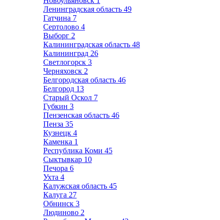
Новоульяновск
1
Ленинградская область
49
Гатчина
7
Сертолово
4
Выборг
2
Калининградская область
48
Калининград
26
Светлогорск
3
Черняховск
2
Белгородская область
46
Белгород
13
Старый Оскол
7
Губкин
3
Пензенская область
46
Пенза
35
Кузнецк
4
Каменка
1
Республика Коми
45
Сыктывкар
10
Печора
6
Ухта
4
Калужская область
45
Калуга
27
Обнинск
3
Людиново
2