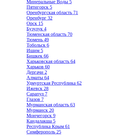
Минеральные Воды
5
Пятигорск
5
Оренбургская область
71
Оренбург
32
Орск
15
Бузулук
4
Тюменская область
70
Тюмень
49
Тобольск
6
Ишим
5
Бишкек
66
Харьковская область
64
Харьков
60
Дергачи
2
Алматы
64
Удмуртская Республика
62
Ижевск
28
Сарапул
7
Глазов
7
Мурманская область
63
Мурманск
20
Мончегорск
9
Кандалакша
5
Республика Крым
61
Симферополь
25