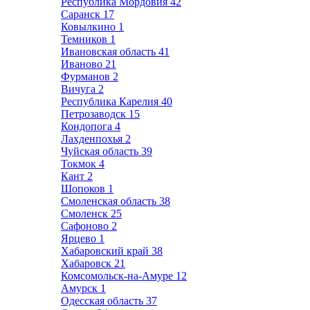
Республика Мордовия
42
Саранск
17
Ковылкино
1
Темников
1
Ивановская область
41
Иваново
21
Фурманов
2
Вичуга
2
Республика Карелия
40
Петрозаводск
15
Кондопога
4
Лахденпохья
2
Чуйская область
39
Токмок
4
Кант
2
Шопоков
1
Смоленская область
38
Смоленск
25
Сафоново
2
Ярцево
1
Хабаровский край
38
Хабаровск
21
Комсомольск-на-Амуре
12
Амурск
1
Одесская область
37