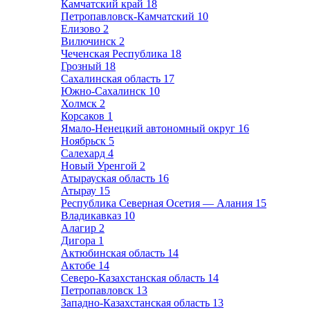
Камчатский край
18
Петропавловск-Камчатский
10
Елизово
2
Вилючинск
2
Чеченская Республика
18
Грозный
18
Сахалинская область
17
Южно-Сахалинск
10
Холмск
2
Корсаков
1
Ямало-Ненецкий автономный округ
16
Ноябрьск
5
Салехард
4
Новый Уренгой
2
Атырауская область
16
Атырау
15
Республика Северная Осетия — Алания
15
Владикавказ
10
Алагир
2
Дигора
1
Актюбинская область
14
Актобе
14
Северо-Казахстанская область
14
Петропавловск
13
Западно-Казахстанская область
13