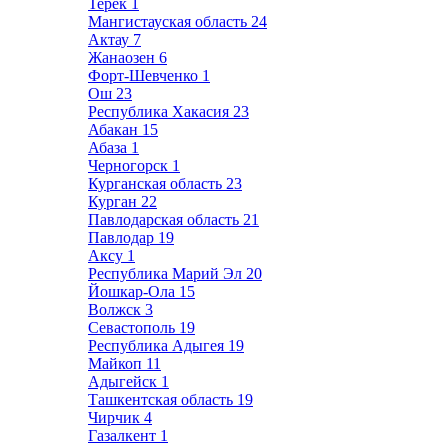
Терек
1
Мангистауская область
24
Актау
7
Жанаозен
6
Форт-Шевченко
1
Ош
23
Республика Хакасия
23
Абакан
15
Абаза
1
Черногорск
1
Курганская область
23
Курган
22
Павлодарская область
21
Павлодар
19
Аксу
1
Республика Марий Эл
20
Йошкар-Ола
15
Волжск
3
Севастополь
19
Республика Адыгея
19
Майкоп
11
Адыгейск
1
Ташкентская область
19
Чирчик
4
Газалкент
1