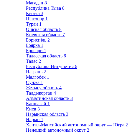
Магадан
8
Республика Тыва
8
Кызыл
3
Шагонар
1
Туран
1
Ошская область
8
Киевская область
7
Бориспіль
2
Боярка
1
Бровари
1
Таласская область
6
Талас
2
Республика Ингушетия
6
Назрань
2
Малгобек
1
Сунжа
1
Жетысу область
4
Талдыкорган
4
Алматинская область
3
Капшагай
1
Киев
3
Нарынская область
3
Нарын
1
Ханты-Мансийский автономный округ — Югра
2
Ненецкий автономный округ
2