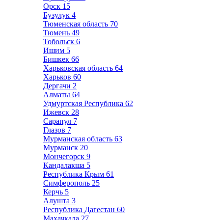
Орск
15
Бузулук
4
Тюменская область
70
Тюмень
49
Тобольск
6
Ишим
5
Бишкек
66
Харьковская область
64
Харьков
60
Дергачи
2
Алматы
64
Удмуртская Республика
62
Ижевск
28
Сарапул
7
Глазов
7
Мурманская область
63
Мурманск
20
Мончегорск
9
Кандалакша
5
Республика Крым
61
Симферополь
25
Керчь
5
Алушта
3
Республика Дагестан
60
Махачкала
27