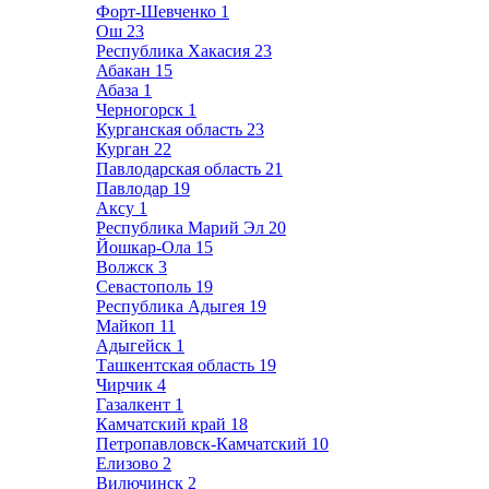
Форт-Шевченко
1
Ош
23
Республика Хакасия
23
Абакан
15
Абаза
1
Черногорск
1
Курганская область
23
Курган
22
Павлодарская область
21
Павлодар
19
Аксу
1
Республика Марий Эл
20
Йошкар-Ола
15
Волжск
3
Севастополь
19
Республика Адыгея
19
Майкоп
11
Адыгейск
1
Ташкентская область
19
Чирчик
4
Газалкент
1
Камчатский край
18
Петропавловск-Камчатский
10
Елизово
2
Вилючинск
2