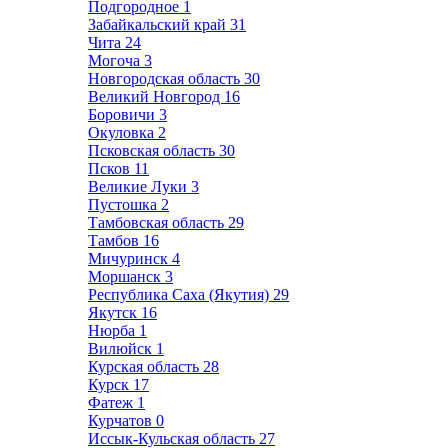
Подгородное
1
Забайкальский край
31
Чита
24
Могоча
3
Новгородская область
30
Великий Новгород
16
Боровичи
3
Окуловка
2
Псковская область
30
Псков
11
Великие Луки
3
Пустошка
2
Тамбовская область
29
Тамбов
16
Мичуринск
4
Моршанск
3
Республика Саха (Якутия)
29
Якутск
16
Нюрба
1
Вилюйск
1
Курская область
28
Курск
17
Фатеж
1
Курчатов
0
Иссык-Кульская область
27