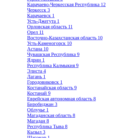
Карачаево-Черкесская Республика
12
Черкесск
3
Карачаевск
1
Усть-Джегута
1
Орловская область
11
Орел
11
Восточно-Казахстанская область
10
Усть-Каменогорск
10
Астана
10
Чувашская Республика
9
Ядрин
1
Республика Калмыкия
9
Элиста
4
Лагань
1
Городовиковск
1
Костанайская область
9
Костанай
9
Еврейская автономная область
8
Биробиджан
3
Облучье
1
Магаданская область
8
Магадан
8
Республика Тыва
8
Кызыл
3
Шагонар
1