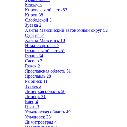
Кентау
3
Кировская область
53
Киров
38
Слободской
3
Зуевка
2
Ханты-Мансийский автономный округ
52
Сургут
14
Ханты-Мансийск
10
Нижневартовск
7
Рязанская область
51
Рязань
34
Сасово
2
Ряжск
2
Ярославская область
51
Ярославль
28
Рыбинск
11
Тутаев
2
Липецкая область
50
Липецк
31
Елец
4
Грязи
3
Ульяновская область
49
Ульяновск
33
Димитровград
4