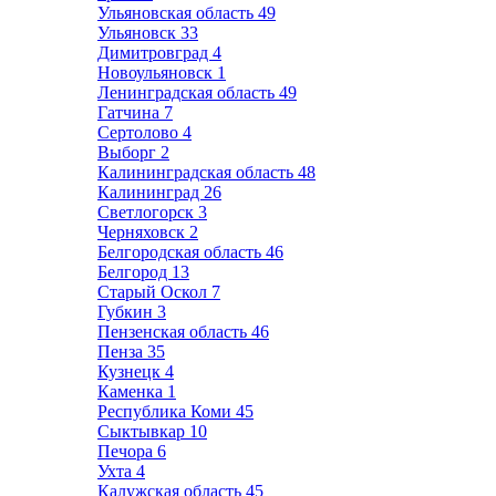
Ульяновская область
49
Ульяновск
33
Димитровград
4
Новоульяновск
1
Ленинградская область
49
Гатчина
7
Сертолово
4
Выборг
2
Калининградская область
48
Калининград
26
Светлогорск
3
Черняховск
2
Белгородская область
46
Белгород
13
Старый Оскол
7
Губкин
3
Пензенская область
46
Пенза
35
Кузнецк
4
Каменка
1
Республика Коми
45
Сыктывкар
10
Печора
6
Ухта
4
Калужская область
45