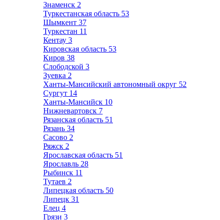
Знаменск
2
Туркестанская область
53
Шымкент
37
Туркестан
11
Кентау
3
Кировская область
53
Киров
38
Слободской
3
Зуевка
2
Ханты-Мансийский автономный округ
52
Сургут
14
Ханты-Мансийск
10
Нижневартовск
7
Рязанская область
51
Рязань
34
Сасово
2
Ряжск
2
Ярославская область
51
Ярославль
28
Рыбинск
11
Тутаев
2
Липецкая область
50
Липецк
31
Елец
4
Грязи
3