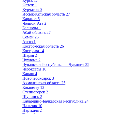
Курск
17
Фатеж
1
Курчатов
0
Иссык-Кульская область
27
Каракол
5
Чолпон-Ата
2
Балыкчы
1
Абай область
27
Семей
25
Аягоз
1
Костромская область
26
Кострома
14
Шарья
2
Чухлома
2
Чувашская Республика — Чувашия
25
Чебоксары
16
Канаш
4
Новочебоксарск
3
Акмолинская область
25
Кокшетау
13
Степногорск
2
Щучинск
2
Кабардино-Балкарская Республика
24
Нальчик
10
Нарткала
2