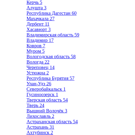
Керчь
5
Алушта
3
Республика Дагестан
60
Махачкала
27
Дербент
11
Хасавюрт
3
Владимирская область
59
Владимир
17
Ковров
7
Муром
5
Вологодская область
58
Вологда
22
Череповец
14
Устюжна
2
Республика Бурятия
57
Улан-Удэ
26
Северобайкальск
1
Гусиноозерск
1
Тверская область
54
Тверь
24
Вышний Волочёк
3
Лихославль
2
Астраханская область
54
Астрахань
31
Ахтубинск
2