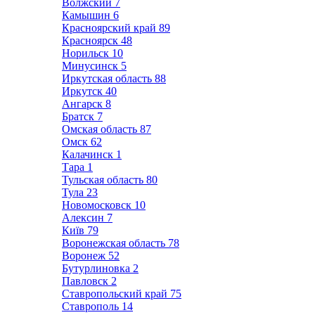
Волжский
7
Камышин
6
Красноярский край
89
Красноярск
48
Норильск
10
Минусинск
5
Иркутская область
88
Иркутск
40
Ангарск
8
Братск
7
Омская область
87
Омск
62
Калачинск
1
Тара
1
Тульская область
80
Тула
23
Новомосковск
10
Алексин
7
Київ
79
Воронежская область
78
Воронеж
52
Бутурлиновка
2
Павловск
2
Ставропольский край
75
Ставрополь
14