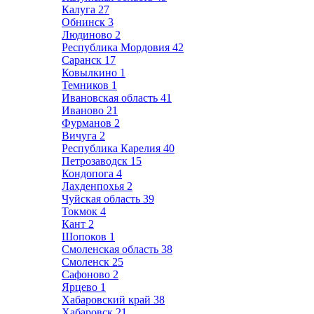
Калуга
27
Обнинск
3
Людиново
2
Республика Мордовия
42
Саранск
17
Ковылкино
1
Темников
1
Ивановская область
41
Иваново
21
Фурманов
2
Вичуга
2
Республика Карелия
40
Петрозаводск
15
Кондопога
4
Лахденпохья
2
Чуйская область
39
Токмок
4
Кант
2
Шопоков
1
Смоленская область
38
Смоленск
25
Сафоново
2
Ярцево
1
Хабаровский край
38
Хабаровск
21