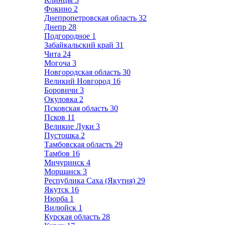
Фокино
2
Днепропетровская область
32
Днепр
28
Подгородное
1
Забайкальский край
31
Чита
24
Могоча
3
Новгородская область
30
Великий Новгород
16
Боровичи
3
Окуловка
2
Псковская область
30
Псков
11
Великие Луки
3
Пустошка
2
Тамбовская область
29
Тамбов
16
Мичуринск
4
Моршанск
3
Республика Саха (Якутия)
29
Якутск
16
Нюрба
1
Вилюйск
1
Курская область
28