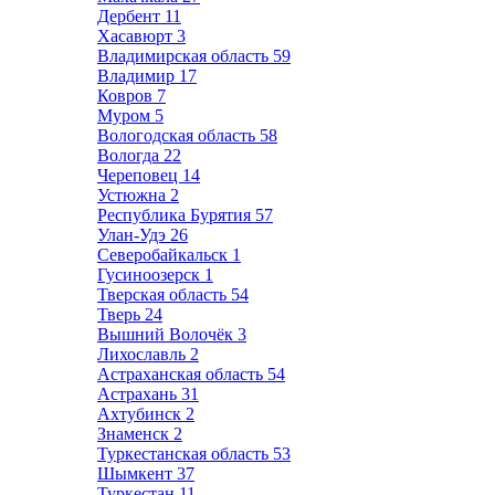
Дербент
11
Хасавюрт
3
Владимирская область
59
Владимир
17
Ковров
7
Муром
5
Вологодская область
58
Вологда
22
Череповец
14
Устюжна
2
Республика Бурятия
57
Улан-Удэ
26
Северобайкальск
1
Гусиноозерск
1
Тверская область
54
Тверь
24
Вышний Волочёк
3
Лихославль
2
Астраханская область
54
Астрахань
31
Ахтубинск
2
Знаменск
2
Туркестанская область
53
Шымкент
37
Туркестан
11