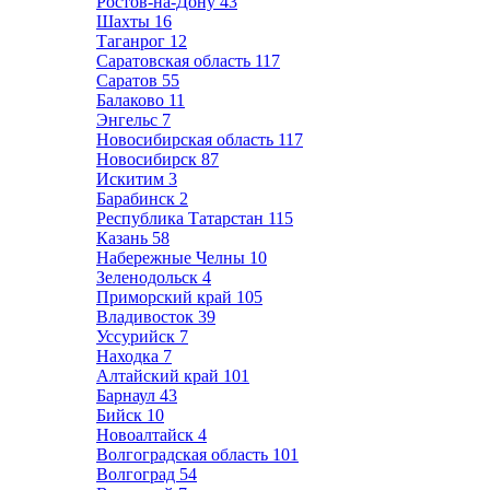
Ростов-на-Дону
43
Шахты
16
Таганрог
12
Саратовская область
117
Саратов
55
Балаково
11
Энгельс
7
Новосибирская область
117
Новосибирск
87
Искитим
3
Барабинск
2
Республика Татарстан
115
Казань
58
Набережные Челны
10
Зеленодольск
4
Приморский край
105
Владивосток
39
Уссурийск
7
Находка
7
Алтайский край
101
Барнаул
43
Бийск
10
Новоалтайск
4
Волгоградская область
101
Волгоград
54