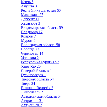
Керчь
5
Алушта
3
Республика Дагестан
60
Махачкала
27
Дербент
11
Хасавюрт
3
Владимирская область
59
Владимир
17
Ковров
7
Муром
5
Вологодская область
58
Вологда
22
Череповец
14
Устюжна
2
Республика Бурятия
57
Улан-Удэ
26
Северобайкальск
1
Гусиноозерск
1
Тверская область
54
Тверь
24
Вышний Волочёк
3
Лихославль
2
Астраханская область
54
Астрахань
31
Ахтубинск
2