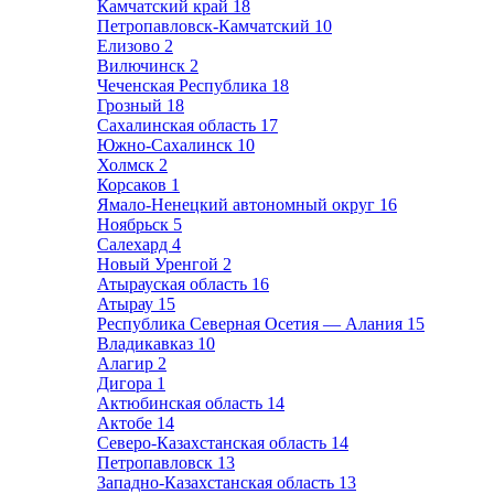
Камчатский край
18
Петропавловск-Камчатский
10
Елизово
2
Вилючинск
2
Чеченская Республика
18
Грозный
18
Сахалинская область
17
Южно-Сахалинск
10
Холмск
2
Корсаков
1
Ямало-Ненецкий автономный округ
16
Ноябрьск
5
Салехард
4
Новый Уренгой
2
Атырауская область
16
Атырау
15
Республика Северная Осетия — Алания
15
Владикавказ
10
Алагир
2
Дигора
1
Актюбинская область
14
Актобе
14
Северо-Казахстанская область
14
Петропавловск
13
Западно-Казахстанская область
13