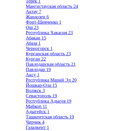
Терек
1
Мангистауская область
24
Актау
7
Жанаозен
6
Форт-Шевченко
1
Ош
23
Республика Хакасия
23
Абакан
15
Абаза
1
Черногорск
1
Курганская область
23
Курган
22
Павлодарская область
21
Павлодар
19
Аксу
1
Республика Марий Эл
20
Йошкар-Ола
15
Волжск
3
Севастополь
19
Республика Адыгея
19
Майкоп
11
Адыгейск
1
Ташкентская область
19
Чирчик
4
Газалкент
1