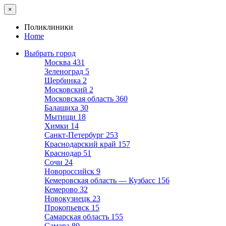
×
Поликлиники
Home
Выбрать город
Москва
431
Зеленоград
5
Щербинка
2
Московский
2
Московская область
360
Балашиха
30
Мытищи
18
Химки
14
Санкт-Петербург
253
Краснодарский край
157
Краснодар
51
Сочи
24
Новороссийск
9
Кемеровская область — Кузбасс
156
Кемерово
32
Новокузнецк
23
Прокопьевск
15
Самарская область
155
Самара
80