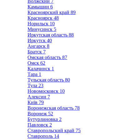
Волжский
7
Камышин
6
Красноярский край
89
Красноярск
48
Норильск
10
Минусинск
5
Иркутская область
88
Иркутск
40
Ангарск
8
Братск
7
Омская область
87
Омск
62
Калачинск
1
Тара
1
Тульская область
80
Тула
23
Новомосковск
10
Алексин
7
Київ
79
Воронежская область
78
Воронеж
52
Бутурлиновка
2
Павловск
2
Ставропольский край
75
Ставрополь
14