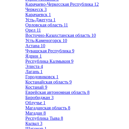
Карачаево-Черкесская Республика
12
Черкесск
3
Карачаевск
1
Усть-Джегута
1
Орловская область
11
Орел
11
Восточно-Казахстанская область
10
Усть-Каменогорск
10
Астана
10
Чувашская Республика
9
Ядрин
1
Республика Калмыкия
9
Элиста
4
Лагань
1
Городовиковск
1
Костанайская область
9
Костанай
9
Еврейская автономная область
8
Биробиджан
3
Облучье
1
Магаданская область
8
Магадан
8
Республика Тыва
8
Кызыл
3
Шагонар
1