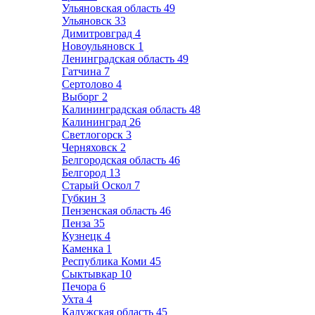
Ульяновская область
49
Ульяновск
33
Димитровград
4
Новоульяновск
1
Ленинградская область
49
Гатчина
7
Сертолово
4
Выборг
2
Калининградская область
48
Калининград
26
Светлогорск
3
Черняховск
2
Белгородская область
46
Белгород
13
Старый Оскол
7
Губкин
3
Пензенская область
46
Пенза
35
Кузнецк
4
Каменка
1
Республика Коми
45
Сыктывкар
10
Печора
6
Ухта
4
Калужская область
45