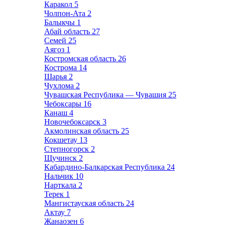
Каракол
5
Чолпон-Ата
2
Балыкчы
1
Абай область
27
Семей
25
Аягоз
1
Костромская область
26
Кострома
14
Шарья
2
Чухлома
2
Чувашская Республика — Чувашия
25
Чебоксары
16
Канаш
4
Новочебоксарск
3
Акмолинская область
25
Кокшетау
13
Степногорск
2
Щучинск
2
Кабардино-Балкарская Республика
24
Нальчик
10
Нарткала
2
Терек
1
Мангистауская область
24
Актау
7
Жанаозен
6