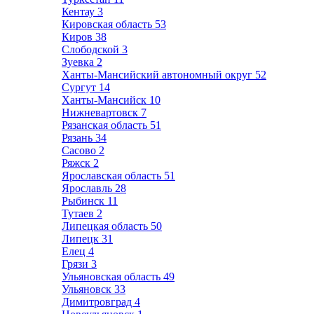
Кентау
3
Кировская область
53
Киров
38
Слободской
3
Зуевка
2
Ханты-Мансийский автономный округ
52
Сургут
14
Ханты-Мансийск
10
Нижневартовск
7
Рязанская область
51
Рязань
34
Сасово
2
Ряжск
2
Ярославская область
51
Ярославль
28
Рыбинск
11
Тутаев
2
Липецкая область
50
Липецк
31
Елец
4
Грязи
3
Ульяновская область
49
Ульяновск
33
Димитровград
4