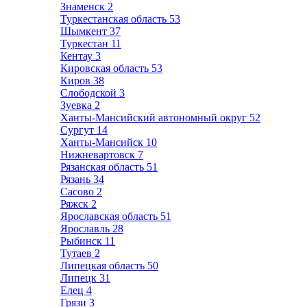
Знаменск
2
Туркестанская область
53
Шымкент
37
Туркестан
11
Кентау
3
Кировская область
53
Киров
38
Слободской
3
Зуевка
2
Ханты-Мансийский автономный округ
52
Сургут
14
Ханты-Мансийск
10
Нижневартовск
7
Рязанская область
51
Рязань
34
Сасово
2
Ряжск
2
Ярославская область
51
Ярославль
28
Рыбинск
11
Тутаев
2
Липецкая область
50
Липецк
31
Елец
4
Грязи
3