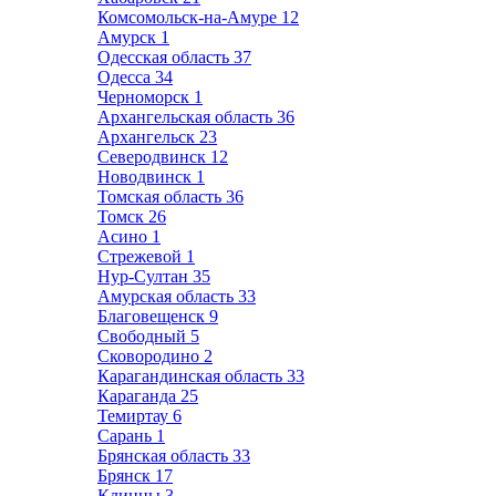
Комсомольск-на-Амуре
12
Амурск
1
Одесская область
37
Одесса
34
Черноморск
1
Архангельская область
36
Архангельск
23
Северодвинск
12
Новодвинск
1
Томская область
36
Томск
26
Асино
1
Стрежевой
1
Нур-Султан
35
Амурская область
33
Благовещенск
9
Свободный
5
Сковородино
2
Карагандинская область
33
Караганда
25
Темиртау
6
Сарань
1
Брянская область
33
Брянск
17
Клинцы
3