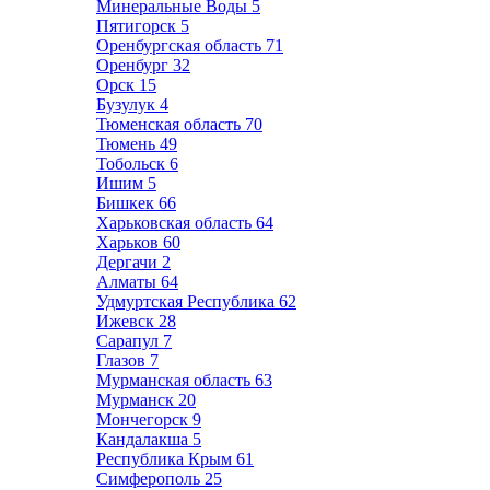
Минеральные Воды
5
Пятигорск
5
Оренбургская область
71
Оренбург
32
Орск
15
Бузулук
4
Тюменская область
70
Тюмень
49
Тобольск
6
Ишим
5
Бишкек
66
Харьковская область
64
Харьков
60
Дергачи
2
Алматы
64
Удмуртская Республика
62
Ижевск
28
Сарапул
7
Глазов
7
Мурманская область
63
Мурманск
20
Мончегорск
9
Кандалакша
5
Республика Крым
61
Симферополь
25