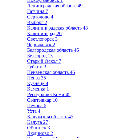
Новоульяновск
1
Ленинградская область
49
Гатчина
7
Сертолово
4
Выборг
2
Калининградская область
48
Калининград
26
Светлогорск
3
Черняховск
2
Белгородская область
46
Белгород
13
Старый Оскол
7
Губкин
3
Пензенская область
46
Пенза
35
Кузнецк
4
Каменка
1
Республика Коми
45
Сыктывкар
10
Печора
6
Ухта
4
Калужская область
45
Калуга
27
Обнинск
3
Людиново
2