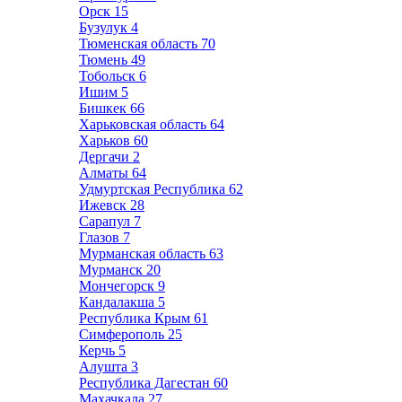
Орск
15
Бузулук
4
Тюменская область
70
Тюмень
49
Тобольск
6
Ишим
5
Бишкек
66
Харьковская область
64
Харьков
60
Дергачи
2
Алматы
64
Удмуртская Республика
62
Ижевск
28
Сарапул
7
Глазов
7
Мурманская область
63
Мурманск
20
Мончегорск
9
Кандалакша
5
Республика Крым
61
Симферополь
25
Керчь
5
Алушта
3
Республика Дагестан
60
Махачкала
27