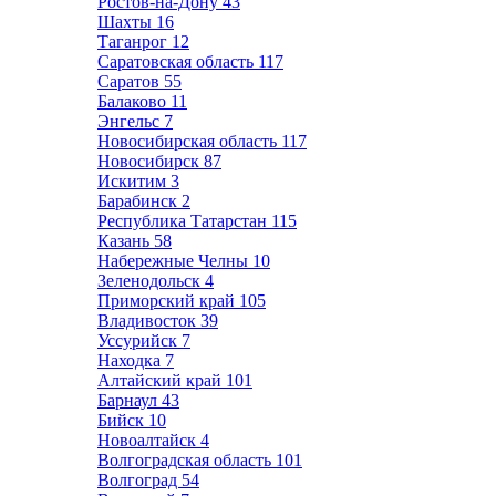
Ростов-на-Дону
43
Шахты
16
Таганрог
12
Саратовская область
117
Саратов
55
Балаково
11
Энгельс
7
Новосибирская область
117
Новосибирск
87
Искитим
3
Барабинск
2
Республика Татарстан
115
Казань
58
Набережные Челны
10
Зеленодольск
4
Приморский край
105
Владивосток
39
Уссурийск
7
Находка
7
Алтайский край
101
Барнаул
43
Бийск
10
Новоалтайск
4
Волгоградская область
101
Волгоград
54