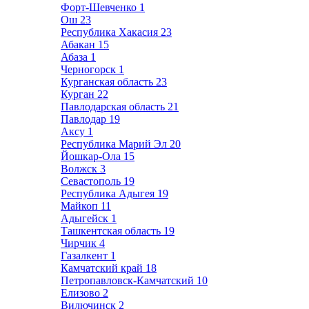
Форт-Шевченко
1
Ош
23
Республика Хакасия
23
Абакан
15
Абаза
1
Черногорск
1
Курганская область
23
Курган
22
Павлодарская область
21
Павлодар
19
Аксу
1
Республика Марий Эл
20
Йошкар-Ола
15
Волжск
3
Севастополь
19
Республика Адыгея
19
Майкоп
11
Адыгейск
1
Ташкентская область
19
Чирчик
4
Газалкент
1
Камчатский край
18
Петропавловск-Камчатский
10
Елизово
2
Вилючинск
2