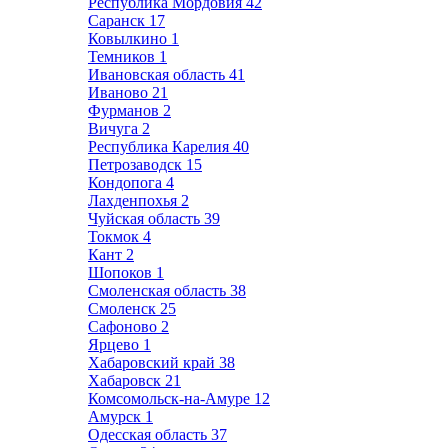
Республика Мордовия
42
Саранск
17
Ковылкино
1
Темников
1
Ивановская область
41
Иваново
21
Фурманов
2
Вичуга
2
Республика Карелия
40
Петрозаводск
15
Кондопога
4
Лахденпохья
2
Чуйская область
39
Токмок
4
Кант
2
Шопоков
1
Смоленская область
38
Смоленск
25
Сафоново
2
Ярцево
1
Хабаровский край
38
Хабаровск
21
Комсомольск-на-Амуре
12
Амурск
1
Одесская область
37