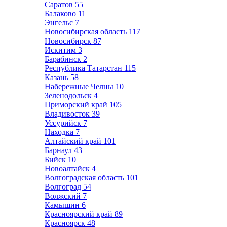
Саратов
55
Балаково
11
Энгельс
7
Новосибирская область
117
Новосибирск
87
Искитим
3
Барабинск
2
Республика Татарстан
115
Казань
58
Набережные Челны
10
Зеленодольск
4
Приморский край
105
Владивосток
39
Уссурийск
7
Находка
7
Алтайский край
101
Барнаул
43
Бийск
10
Новоалтайск
4
Волгоградская область
101
Волгоград
54
Волжский
7
Камышин
6
Красноярский край
89
Красноярск
48