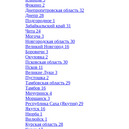
Фокино
2
Днепропетровская область
32
Днепр
28
Подгородное
1
Забайкальский край
31
Чита
24
Могоча
3
Новгородская область
30
Великий Новгород
16
Боровичи
3
Окуловка
2
Псковская область
30
Псков
11
Великие Луки
3
Пустошка
2
Тамбовская область
29
Тамбов
16
Мичуринск
4
Моршанск
3
Республика Саха (Якутия)
29
Якутск
16
Нюрба
1
Вилюйск
1
Курская область
28