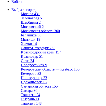
Войти
Выбрать город
Москва
431
Зеленоград
5
Щербинка
2
Московский
2
Московская область
360
Балашиха
30
Мытищи
18
Химки
14
Санкт-Петербург
253
Краснодарский край
157
Краснодар
51
Сочи
24
Новороссийск
9
Кемеровская область — Кузбасс
156
Кемерово
32
Новокузнецк
23
Прокопьевск
15
Самарская область
155
Самара
80
Тольятти
24
Сызрань
11
Ташкент
148