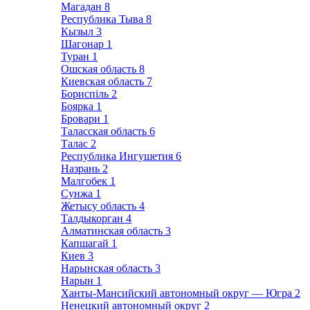
Магадан
8
Республика Тыва
8
Кызыл
3
Шагонар
1
Туран
1
Ошская область
8
Киевская область
7
Бориспіль
2
Боярка
1
Бровари
1
Таласская область
6
Талас
2
Республика Ингушетия
6
Назрань
2
Малгобек
1
Сунжа
1
Жетысу область
4
Талдыкорган
4
Алматинская область
3
Капшагай
1
Киев
3
Нарынская область
3
Нарын
1
Ханты-Мансийский автономный округ — Югра
2
Ненецкий автономный округ
2