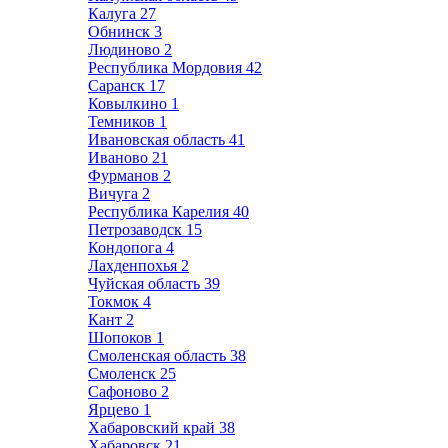
Калуга
27
Обнинск
3
Людиново
2
Республика Мордовия
42
Саранск
17
Ковылкино
1
Темников
1
Ивановская область
41
Иваново
21
Фурманов
2
Вичуга
2
Республика Карелия
40
Петрозаводск
15
Кондопога
4
Лахденпохья
2
Чуйская область
39
Токмок
4
Кант
2
Шопоков
1
Смоленская область
38
Смоленск
25
Сафоново
2
Ярцево
1
Хабаровский край
38
Хабаровск
21