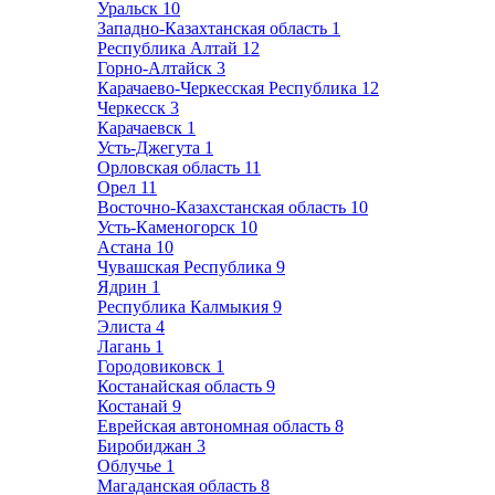
Уральск
10
Западно-Казахтанская область
1
Республика Алтай
12
Горно-Алтайск
3
Карачаево-Черкесская Республика
12
Черкесск
3
Карачаевск
1
Усть-Джегута
1
Орловская область
11
Орел
11
Восточно-Казахстанская область
10
Усть-Каменогорск
10
Астана
10
Чувашская Республика
9
Ядрин
1
Республика Калмыкия
9
Элиста
4
Лагань
1
Городовиковск
1
Костанайская область
9
Костанай
9
Еврейская автономная область
8
Биробиджан
3
Облучье
1
Магаданская область
8