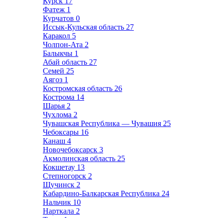
Курск
17
Фатеж
1
Курчатов
0
Иссык-Кульская область
27
Каракол
5
Чолпон-Ата
2
Балыкчы
1
Абай область
27
Семей
25
Аягоз
1
Костромская область
26
Кострома
14
Шарья
2
Чухлома
2
Чувашская Республика — Чувашия
25
Чебоксары
16
Канаш
4
Новочебоксарск
3
Акмолинская область
25
Кокшетау
13
Степногорск
2
Щучинск
2
Кабардино-Балкарская Республика
24
Нальчик
10
Нарткала
2