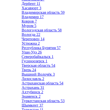
Дербент
11
Хасавюрт
3
Владимирская область
59
Владимир
17
Ковров
7
Муром
5
Вологодская область
58
Вологда
22
Череповец
14
Устюжна
2
Республика Бурятия
57
Улан-Удэ
26
Северобайкальск
1
Гусиноозерск
1
Тверская область
54
Тверь
24
Вышний Волочёк
3
Лихославль
2
Астраханская область
54
Астрахань
31
Ахтубинск
2
Знаменск
2
Туркестанская область
53
Шымкент
37
Туркестан
11