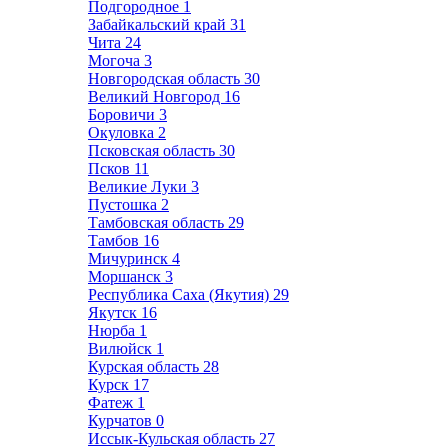
Подгородное
1
Забайкальский край
31
Чита
24
Могоча
3
Новгородская область
30
Великий Новгород
16
Боровичи
3
Окуловка
2
Псковская область
30
Псков
11
Великие Луки
3
Пустошка
2
Тамбовская область
29
Тамбов
16
Мичуринск
4
Моршанск
3
Республика Саха (Якутия)
29
Якутск
16
Нюрба
1
Вилюйск
1
Курская область
28
Курск
17
Фатеж
1
Курчатов
0
Иссык-Кульская область
27