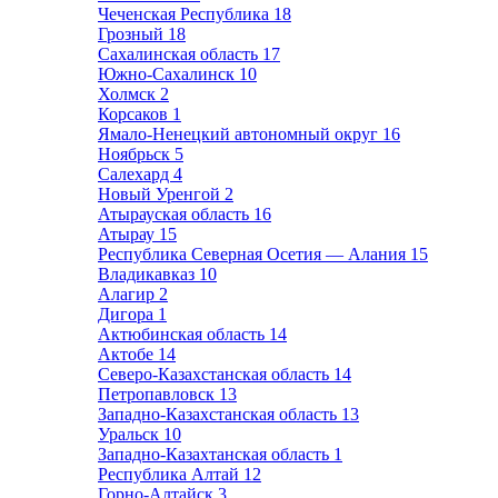
Чеченская Республика
18
Грозный
18
Сахалинская область
17
Южно-Сахалинск
10
Холмск
2
Корсаков
1
Ямало-Ненецкий автономный округ
16
Ноябрьск
5
Салехард
4
Новый Уренгой
2
Атырауская область
16
Атырау
15
Республика Северная Осетия — Алания
15
Владикавказ
10
Алагир
2
Дигора
1
Актюбинская область
14
Актобе
14
Северо-Казахстанская область
14
Петропавловск
13
Западно-Казахстанская область
13
Уральск
10
Западно-Казахтанская область
1
Республика Алтай
12
Горно-Алтайск
3