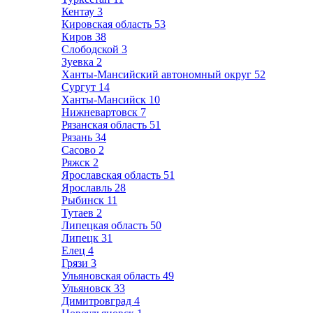
Кентау
3
Кировская область
53
Киров
38
Слободской
3
Зуевка
2
Ханты-Мансийский автономный округ
52
Сургут
14
Ханты-Мансийск
10
Нижневартовск
7
Рязанская область
51
Рязань
34
Сасово
2
Ряжск
2
Ярославская область
51
Ярославль
28
Рыбинск
11
Тутаев
2
Липецкая область
50
Липецк
31
Елец
4
Грязи
3
Ульяновская область
49
Ульяновск
33
Димитровград
4