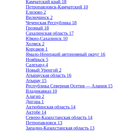
Камчатский край
18
Петропавловск-Камчатский
10
Елизово
2
Вилючинск
2
Чеченская Республика
18
Грозный
18
Сахалинская область
17
Южно-Сахалинск
10
Холмск
2
Корсаков
1
Ямало-Ненецкий автономный округ
16
Ноябрьск
5
Салехард
4
Новый Уренгой
2
Атырауская область
16
Атырау
15
Республика Северная Осетия — Алания
15
Владикавказ
10
Алагир
2
Дигора
1
Актюбинская область
14
Актобе
14
Северо-Казахстанская область
14
Петропавловск
13
Западно-Казахстанская область
13