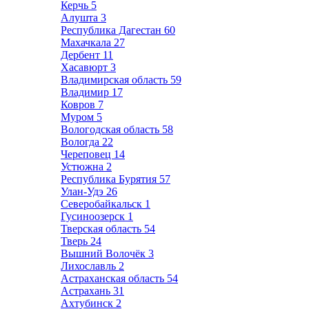
Керчь
5
Алушта
3
Республика Дагестан
60
Махачкала
27
Дербент
11
Хасавюрт
3
Владимирская область
59
Владимир
17
Ковров
7
Муром
5
Вологодская область
58
Вологда
22
Череповец
14
Устюжна
2
Республика Бурятия
57
Улан-Удэ
26
Северобайкальск
1
Гусиноозерск
1
Тверская область
54
Тверь
24
Вышний Волочёк
3
Лихославль
2
Астраханская область
54
Астрахань
31
Ахтубинск
2