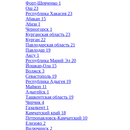
Форт-Шевченко
1
Ош
23
Республика Хакасия
23
Абакан
15
Абаза
1
Черногорск
1
Курганская область
23
Курган
22
Павлодарская область
21
Павлодар
19
Аксу
1
Республика Марий Эл
20
Йошкар-Ола
15
Волжск
3
Севастополь
19
Республика Адыгея
19
Майкоп
11
Адыгейск
1
Ташкентская область
19
Чирчик
4
Газалкент
1
Камчатский край
18
Петропавловск-Камчатский
10
Елизово
2
Вилючинск
2