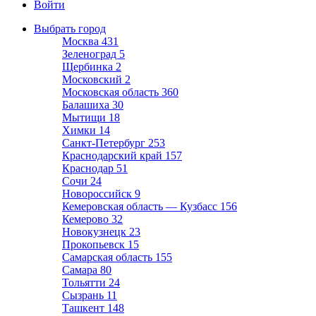
Войти
Выбрать город
Москва
431
Зеленоград
5
Щербинка
2
Московский
2
Московская область
360
Балашиха
30
Мытищи
18
Химки
14
Санкт-Петербург
253
Краснодарский край
157
Краснодар
51
Сочи
24
Новороссийск
9
Кемеровская область — Кузбасс
156
Кемерово
32
Новокузнецк
23
Прокопьевск
15
Самарская область
155
Самара
80
Тольятти
24
Сызрань
11
Ташкент
148