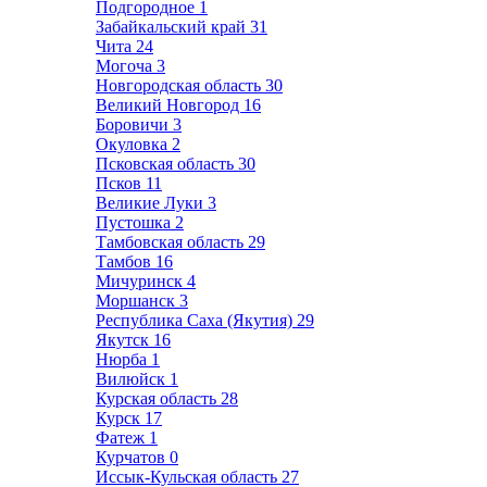
Подгородное
1
Забайкальский край
31
Чита
24
Могоча
3
Новгородская область
30
Великий Новгород
16
Боровичи
3
Окуловка
2
Псковская область
30
Псков
11
Великие Луки
3
Пустошка
2
Тамбовская область
29
Тамбов
16
Мичуринск
4
Моршанск
3
Республика Саха (Якутия)
29
Якутск
16
Нюрба
1
Вилюйск
1
Курская область
28
Курск
17
Фатеж
1
Курчатов
0
Иссык-Кульская область
27