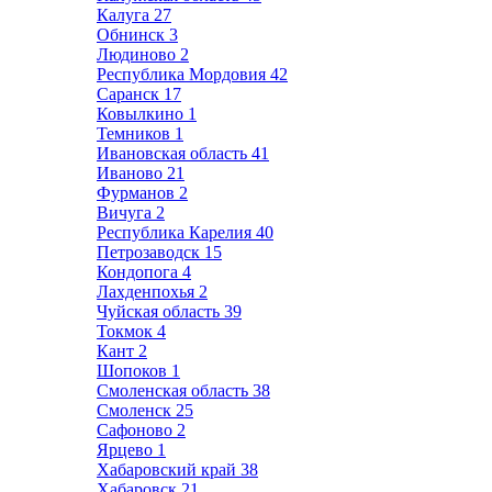
Калуга
27
Обнинск
3
Людиново
2
Республика Мордовия
42
Саранск
17
Ковылкино
1
Темников
1
Ивановская область
41
Иваново
21
Фурманов
2
Вичуга
2
Республика Карелия
40
Петрозаводск
15
Кондопога
4
Лахденпохья
2
Чуйская область
39
Токмок
4
Кант
2
Шопоков
1
Смоленская область
38
Смоленск
25
Сафоново
2
Ярцево
1
Хабаровский край
38
Хабаровск
21