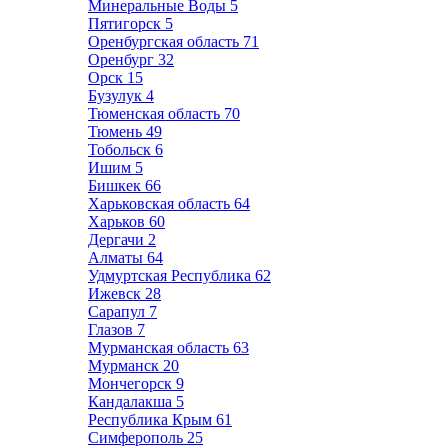
Минеральные Воды
5
Пятигорск
5
Оренбургская область
71
Оренбург
32
Орск
15
Бузулук
4
Тюменская область
70
Тюмень
49
Тобольск
6
Ишим
5
Бишкек
66
Харьковская область
64
Харьков
60
Дергачи
2
Алматы
64
Удмуртская Республика
62
Ижевск
28
Сарапул
7
Глазов
7
Мурманская область
63
Мурманск
20
Мончегорск
9
Кандалакша
5
Республика Крым
61
Симферополь
25