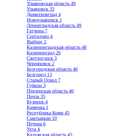
Ульяновская область
49
Ульяновск
33
Димитровград
4
Новоульяновск
1
Ленинградская область
49
Гатчина
7
Сертолово
4
Выборг
2
Калининградская область
48
Калининград
26
Светлогорск
3
Черняховск
2
Белгородская область
46
Белгород
13
Старый Оскол
7
Губкин
3
Пензенская область
46
Пенза
35
Кузнецк
4
Каменка
1
Республика Коми
45
Сыктывкар
10
Печора
6
Ухта
4
Калужская область
45