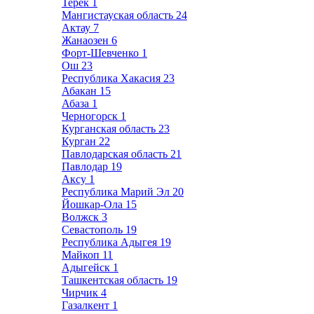
Терек
1
Мангистауская область
24
Актау
7
Жанаозен
6
Форт-Шевченко
1
Ош
23
Республика Хакасия
23
Абакан
15
Абаза
1
Черногорск
1
Курганская область
23
Курган
22
Павлодарская область
21
Павлодар
19
Аксу
1
Республика Марий Эл
20
Йошкар-Ола
15
Волжск
3
Севастополь
19
Республика Адыгея
19
Майкоп
11
Адыгейск
1
Ташкентская область
19
Чирчик
4
Газалкент
1