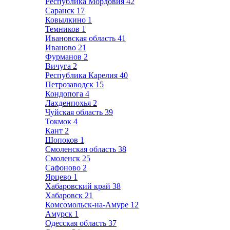
Республика Мордовия
42
Саранск
17
Ковылкино
1
Темников
1
Ивановская область
41
Иваново
21
Фурманов
2
Вичуга
2
Республика Карелия
40
Петрозаводск
15
Кондопога
4
Лахденпохья
2
Чуйская область
39
Токмок
4
Кант
2
Шопоков
1
Смоленская область
38
Смоленск
25
Сафоново
2
Ярцево
1
Хабаровский край
38
Хабаровск
21
Комсомольск-на-Амуре
12
Амурск
1
Одесская область
37