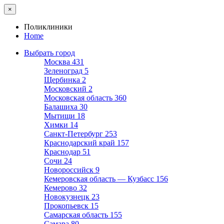
×
Поликлиники
Home
Выбрать город
Москва
431
Зеленоград
5
Щербинка
2
Московский
2
Московская область
360
Балашиха
30
Мытищи
18
Химки
14
Санкт-Петербург
253
Краснодарский край
157
Краснодар
51
Сочи
24
Новороссийск
9
Кемеровская область — Кузбасс
156
Кемерово
32
Новокузнецк
23
Прокопьевск
15
Самарская область
155
Самара
80