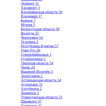
Дербент
11
Хасавюрт
3
Владимирская область
59
Владимир
17
Ковров
7
Муром
5
Вологодская область
58
Вологда
22
Череповец
14
Устюжна
2
Республика Бурятия
57
Улан-Удэ
26
Северобайкальск
1
Гусиноозерск
1
Тверская область
54
Тверь
24
Вышний Волочёк
3
Лихославль
2
Астраханская область
54
Астрахань
31
Ахтубинск
2
Знаменск
2
Туркестанская область
53
Шымкент
37
Туркестан
11