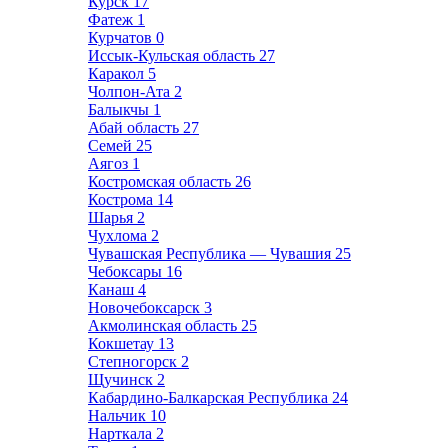
Курск
17
Фатеж
1
Курчатов
0
Иссык-Кульская область
27
Каракол
5
Чолпон-Ата
2
Балыкчы
1
Абай область
27
Семей
25
Аягоз
1
Костромская область
26
Кострома
14
Шарья
2
Чухлома
2
Чувашская Республика — Чувашия
25
Чебоксары
16
Канаш
4
Новочебоксарск
3
Акмолинская область
25
Кокшетау
13
Степногорск
2
Щучинск
2
Кабардино-Балкарская Республика
24
Нальчик
10
Нарткала
2