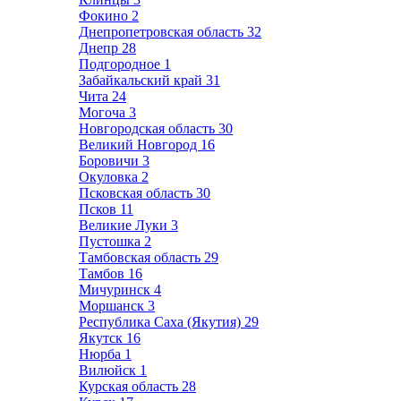
Фокино
2
Днепропетровская область
32
Днепр
28
Подгородное
1
Забайкальский край
31
Чита
24
Могоча
3
Новгородская область
30
Великий Новгород
16
Боровичи
3
Окуловка
2
Псковская область
30
Псков
11
Великие Луки
3
Пустошка
2
Тамбовская область
29
Тамбов
16
Мичуринск
4
Моршанск
3
Республика Саха (Якутия)
29
Якутск
16
Нюрба
1
Вилюйск
1
Курская область
28