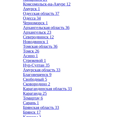
Комсомольск-на-Амуре
12
Амурск
1
Одесская область
37
Одесса
34
Черноморск
1
Архангельская область
36
Архангельск
23
Северодвинск
12
Новодвинск
1
Томская область
36
Томск
26
Асино
1
Стрежевой
1
Нур-Султан
35
Амурская область
33
Благовещенск
9
Свободный
5
Сковородино
2
Карагандинская область
33
Караганда
25
Темиртау
6
Сарань
1
Брянская область
33
Брянск
17
Клинцы
3