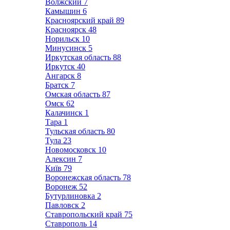
Волжский
7
Камышин
6
Красноярский край
89
Красноярск
48
Норильск
10
Минусинск
5
Иркутская область
88
Иркутск
40
Ангарск
8
Братск
7
Омская область
87
Омск
62
Калачинск
1
Тара
1
Тульская область
80
Тула
23
Новомосковск
10
Алексин
7
Київ
79
Воронежская область
78
Воронеж
52
Бутурлиновка
2
Павловск
2
Ставропольский край
75
Ставрополь
14