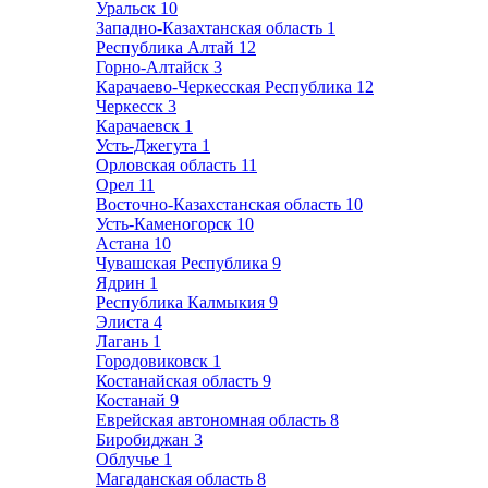
Уральск
10
Западно-Казахтанская область
1
Республика Алтай
12
Горно-Алтайск
3
Карачаево-Черкесская Республика
12
Черкесск
3
Карачаевск
1
Усть-Джегута
1
Орловская область
11
Орел
11
Восточно-Казахстанская область
10
Усть-Каменогорск
10
Астана
10
Чувашская Республика
9
Ядрин
1
Республика Калмыкия
9
Элиста
4
Лагань
1
Городовиковск
1
Костанайская область
9
Костанай
9
Еврейская автономная область
8
Биробиджан
3
Облучье
1
Магаданская область
8