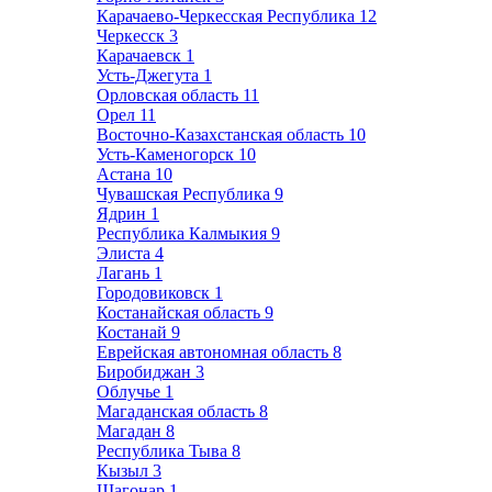
Карачаево-Черкесская Республика
12
Черкесск
3
Карачаевск
1
Усть-Джегута
1
Орловская область
11
Орел
11
Восточно-Казахстанская область
10
Усть-Каменогорск
10
Астана
10
Чувашская Республика
9
Ядрин
1
Республика Калмыкия
9
Элиста
4
Лагань
1
Городовиковск
1
Костанайская область
9
Костанай
9
Еврейская автономная область
8
Биробиджан
3
Облучье
1
Магаданская область
8
Магадан
8
Республика Тыва
8
Кызыл
3
Шагонар
1