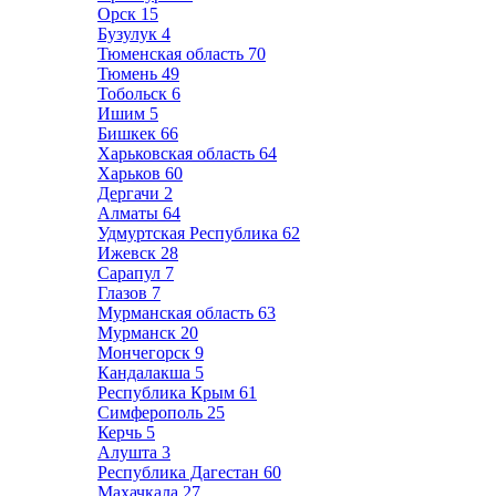
Орск
15
Бузулук
4
Тюменская область
70
Тюмень
49
Тобольск
6
Ишим
5
Бишкек
66
Харьковская область
64
Харьков
60
Дергачи
2
Алматы
64
Удмуртская Республика
62
Ижевск
28
Сарапул
7
Глазов
7
Мурманская область
63
Мурманск
20
Мончегорск
9
Кандалакша
5
Республика Крым
61
Симферополь
25
Керчь
5
Алушта
3
Республика Дагестан
60
Махачкала
27