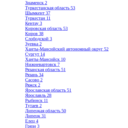
Знаменск
2
Туркестанская область
53
Шымкент
37
Туркестан
11
Кентау
3
Кировская область
53
Киров
38
Слободской
3
Зуевка
2
Ханты-Мансийский автономный округ
52
Сургут
14
Ханты-Мансийск
10
Нижневартовск
7
Рязанская область
51
Рязань
34
Сасово
2
Ряжск
2
Ярославская область
51
Ярославль
28
Рыбинск
11
Тутаев
2
Липецкая область
50
Липецк
31
Елец
4
Грязи
3