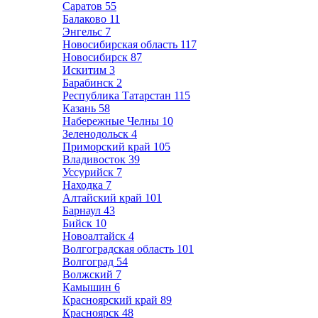
Саратов
55
Балаково
11
Энгельс
7
Новосибирская область
117
Новосибирск
87
Искитим
3
Барабинск
2
Республика Татарстан
115
Казань
58
Набережные Челны
10
Зеленодольск
4
Приморский край
105
Владивосток
39
Уссурийск
7
Находка
7
Алтайский край
101
Барнаул
43
Бийск
10
Новоалтайск
4
Волгоградская область
101
Волгоград
54
Волжский
7
Камышин
6
Красноярский край
89
Красноярск
48