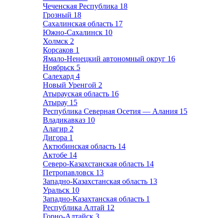
Чеченская Республика
18
Грозный
18
Сахалинская область
17
Южно-Сахалинск
10
Холмск
2
Корсаков
1
Ямало-Ненецкий автономный округ
16
Ноябрьск
5
Салехард
4
Новый Уренгой
2
Атырауская область
16
Атырау
15
Республика Северная Осетия — Алания
15
Владикавказ
10
Алагир
2
Дигора
1
Актюбинская область
14
Актобе
14
Северо-Казахстанская область
14
Петропавловск
13
Западно-Казахстанская область
13
Уральск
10
Западно-Казахтанская область
1
Республика Алтай
12
Горно-Алтайск
3