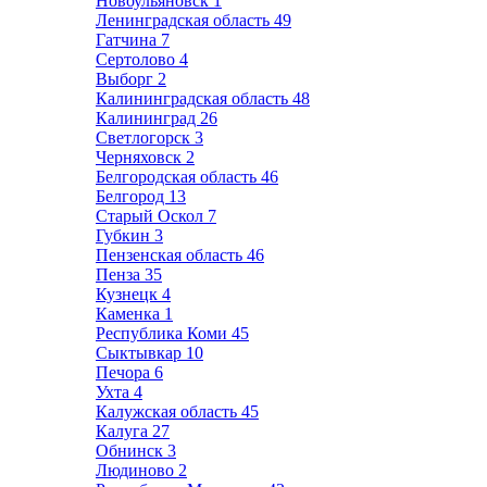
Новоульяновск
1
Ленинградская область
49
Гатчина
7
Сертолово
4
Выборг
2
Калининградская область
48
Калининград
26
Светлогорск
3
Черняховск
2
Белгородская область
46
Белгород
13
Старый Оскол
7
Губкин
3
Пензенская область
46
Пенза
35
Кузнецк
4
Каменка
1
Республика Коми
45
Сыктывкар
10
Печора
6
Ухта
4
Калужская область
45
Калуга
27
Обнинск
3
Людиново
2