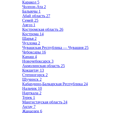
Каракол
5
Чолпон-Ата
2
Балыкчы
1
Абай область
27
Семей
25
Аягоз
1
Костромская область
26
Кострома
14
Шарья
2
Чухлома
2
Чувашская Республика — Чувашия
25
Чебоксары
16
Канаш
4
Новочебоксарск
3
Акмолинская область
25
Кокшетау
13
Степногорск
2
Щучинск
2
Кабардино-Балкарская Республика
24
Нальчик
10
Нарткала
2
Терек
1
Мангистауская область
24
Актау
7
Жанаозен
6