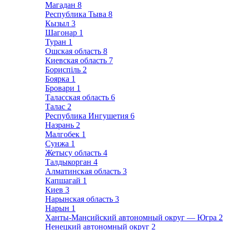
Магадан
8
Республика Тыва
8
Кызыл
3
Шагонар
1
Туран
1
Ошская область
8
Киевская область
7
Бориспіль
2
Боярка
1
Бровари
1
Таласская область
6
Талас
2
Республика Ингушетия
6
Назрань
2
Малгобек
1
Сунжа
1
Жетысу область
4
Талдыкорган
4
Алматинская область
3
Капшагай
1
Киев
3
Нарынская область
3
Нарын
1
Ханты-Мансийский автономный округ — Югра
2
Ненецкий автономный округ
2