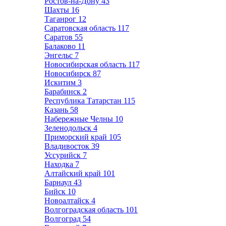
Ростов-на-Дону
43
Шахты
16
Таганрог
12
Саратовская область
117
Саратов
55
Балаково
11
Энгельс
7
Новосибирская область
117
Новосибирск
87
Искитим
3
Барабинск
2
Республика Татарстан
115
Казань
58
Набережные Челны
10
Зеленодольск
4
Приморский край
105
Владивосток
39
Уссурийск
7
Находка
7
Алтайский край
101
Барнаул
43
Бийск
10
Новоалтайск
4
Волгоградская область
101
Волгоград
54