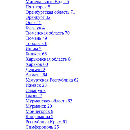
Минеральные Воды
5
Пятигорск
5
Оренбургская область
71
Оренбург
32
Орск
15
Бузулук
4
Тюменская область
70
Тюмень
49
Тобольск
6
Ишим
5
Бишкек
66
Харьковская область
64
Харьков
60
Дергачи
2
Алматы
64
Удмуртская Республика
62
Ижевск
28
Сарапул
7
Глазов
7
Мурманская область
63
Мурманск
20
Мончегорск
9
Кандалакша
5
Республика Крым
61
Симферополь
25