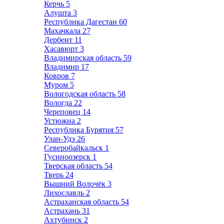
Керчь
5
Алушта
3
Республика Дагестан
60
Махачкала
27
Дербент
11
Хасавюрт
3
Владимирская область
59
Владимир
17
Ковров
7
Муром
5
Вологодская область
58
Вологда
22
Череповец
14
Устюжна
2
Республика Бурятия
57
Улан-Удэ
26
Северобайкальск
1
Гусиноозерск
1
Тверская область
54
Тверь
24
Вышний Волочёк
3
Лихославль
2
Астраханская область
54
Астрахань
31
Ахтубинск
2