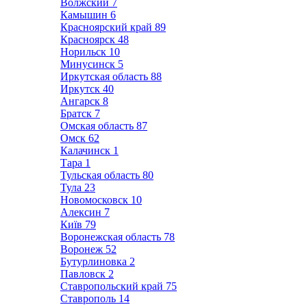
Волжский
7
Камышин
6
Красноярский край
89
Красноярск
48
Норильск
10
Минусинск
5
Иркутская область
88
Иркутск
40
Ангарск
8
Братск
7
Омская область
87
Омск
62
Калачинск
1
Тара
1
Тульская область
80
Тула
23
Новомосковск
10
Алексин
7
Київ
79
Воронежская область
78
Воронеж
52
Бутурлиновка
2
Павловск
2
Ставропольский край
75
Ставрополь
14