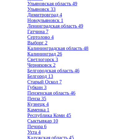
Ульяновская область
49
Ульяновск
33
Димитровград
4
Новоульяновск
1
Ленинградская область
49
Гатчина
7
Сертолово
4
Выборг
2
Калининградская область
48
Калининград
26
Светлогорск
3
Черняховск
2
Белгородская область
46
Белгород
13
Старый Оскол
7
Губкин
3
Пензенская область
46
Пенза
35
Кузнецк
4
Каменка
1
Республика Коми
45
Сыктывкар
10
Печора
6
Ухта
4
Калужская область
45