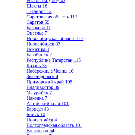
Ростов-на-Дону
43
Шахты
16
Таганрог
12
Саратовская область
117
Саратов
55
Балаково
11
Энгельс
7
Новосибирская область
117
Новосибирск
87
Искитим
3
Барабинск
2
Республика Татарстан
115
Казань
58
Набережные Челны
10
Зеленодольск
4
Приморский край
105
Владивосток
39
Уссурийск
7
Находка
7
Алтайский край
101
Барнаул
43
Бийск
10
Новоалтайск
4
Волгоградская область
101
Волгоград
54