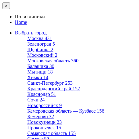
×
Поликлиники
Home
Выбрать город
Москва
431
Зеленоград
5
Щербинка
2
Московский
2
Московская область
360
Балашиха
30
Мытищи
18
Химки
14
Санкт-Петербург
253
Краснодарский край
157
Краснодар
51
Сочи
24
Новороссийск
9
Кемеровская область — Кузбасс
156
Кемерово
32
Новокузнецк
23
Прокопьевск
15
Самарская область
155
Самара
80