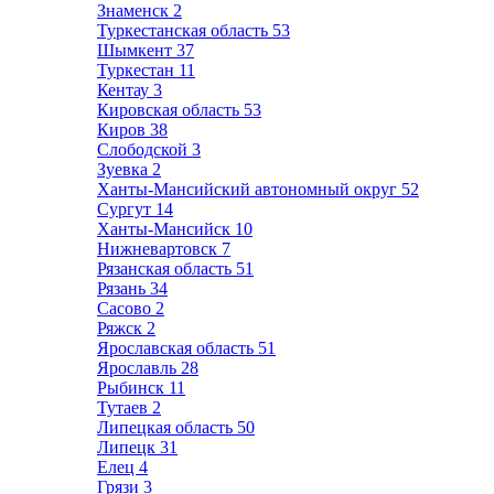
Знаменск
2
Туркестанская область
53
Шымкент
37
Туркестан
11
Кентау
3
Кировская область
53
Киров
38
Слободской
3
Зуевка
2
Ханты-Мансийский автономный округ
52
Сургут
14
Ханты-Мансийск
10
Нижневартовск
7
Рязанская область
51
Рязань
34
Сасово
2
Ряжск
2
Ярославская область
51
Ярославль
28
Рыбинск
11
Тутаев
2
Липецкая область
50
Липецк
31
Елец
4
Грязи
3