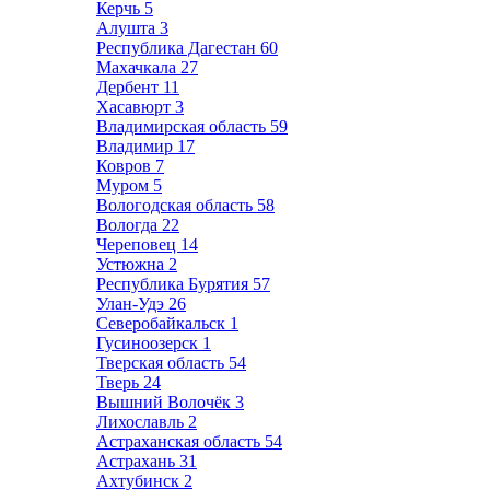
Керчь
5
Алушта
3
Республика Дагестан
60
Махачкала
27
Дербент
11
Хасавюрт
3
Владимирская область
59
Владимир
17
Ковров
7
Муром
5
Вологодская область
58
Вологда
22
Череповец
14
Устюжна
2
Республика Бурятия
57
Улан-Удэ
26
Северобайкальск
1
Гусиноозерск
1
Тверская область
54
Тверь
24
Вышний Волочёк
3
Лихославль
2
Астраханская область
54
Астрахань
31
Ахтубинск
2