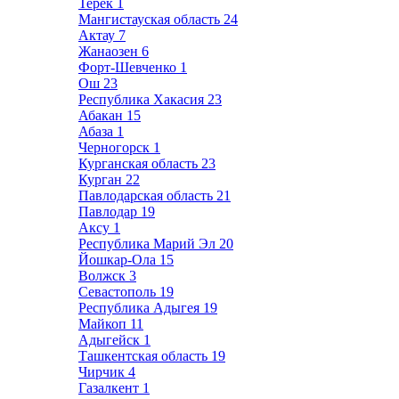
Терек
1
Мангистауская область
24
Актау
7
Жанаозен
6
Форт-Шевченко
1
Ош
23
Республика Хакасия
23
Абакан
15
Абаза
1
Черногорск
1
Курганская область
23
Курган
22
Павлодарская область
21
Павлодар
19
Аксу
1
Республика Марий Эл
20
Йошкар-Ола
15
Волжск
3
Севастополь
19
Республика Адыгея
19
Майкоп
11
Адыгейск
1
Ташкентская область
19
Чирчик
4
Газалкент
1