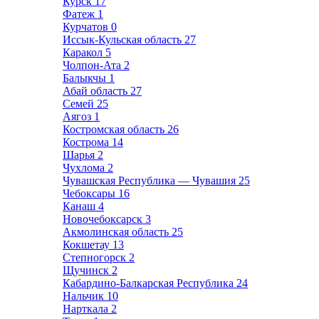
Курск
17
Фатеж
1
Курчатов
0
Иссык-Кульская область
27
Каракол
5
Чолпон-Ата
2
Балыкчы
1
Абай область
27
Семей
25
Аягоз
1
Костромская область
26
Кострома
14
Шарья
2
Чухлома
2
Чувашская Республика — Чувашия
25
Чебоксары
16
Канаш
4
Новочебоксарск
3
Акмолинская область
25
Кокшетау
13
Степногорск
2
Щучинск
2
Кабардино-Балкарская Республика
24
Нальчик
10
Нарткала
2