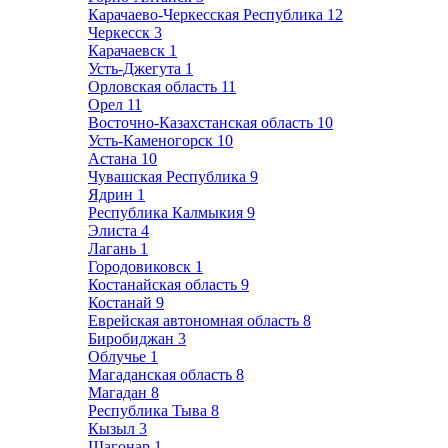
Карачаево-Черкесская Республика
12
Черкесск
3
Карачаевск
1
Усть-Джегута
1
Орловская область
11
Орел
11
Восточно-Казахстанская область
10
Усть-Каменогорск
10
Астана
10
Чувашская Республика
9
Ядрин
1
Республика Калмыкия
9
Элиста
4
Лагань
1
Городовиковск
1
Костанайская область
9
Костанай
9
Еврейская автономная область
8
Биробиджан
3
Облучье
1
Магаданская область
8
Магадан
8
Республика Тыва
8
Кызыл
3
Шагонар
1