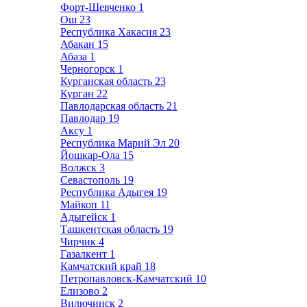
Форт-Шевченко
1
Ош
23
Республика Хакасия
23
Абакан
15
Абаза
1
Черногорск
1
Курганская область
23
Курган
22
Павлодарская область
21
Павлодар
19
Аксу
1
Республика Марий Эл
20
Йошкар-Ола
15
Волжск
3
Севастополь
19
Республика Адыгея
19
Майкоп
11
Адыгейск
1
Ташкентская область
19
Чирчик
4
Газалкент
1
Камчатский край
18
Петропавловск-Камчатский
10
Елизово
2
Вилючинск
2