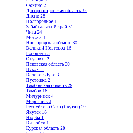
Фокино
2
Днепропетровская область
32
Днепр
28
Подгородное
1
Забайкальский край
31
Чита
24
Могоча
3
Новгородская область
30
Великий Новгород
16
Боровичи
3
Окуловка
2
Псковская область
30
Псков
11
Великие Луки
3
Пустошка
2
Тамбовская область
29
Тамбов
16
Мичуринск
4
Моршанск
3
Республика Саха (Якутия)
29
Якутск
16
Нюрба
1
Вилюйск
1
Курская область
28