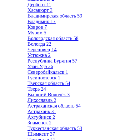
Дербент
11
Хасавюрт
3
Владимирская область
59
Владимир
17
Ковров
7
Муром
5
Вологодская область
58
Вологда
22
Череповец
14
Устюжна
2
Республика Бурятия
57
Улан-Удэ
26
Северобайкальск
1
Гусиноозерск
1
Тверская область
54
Тверь
24
Вышний Волочёк
3
Лихославль
2
Астраханская область
54
Астрахань
31
Ахтубинск
2
Знаменск
2
Туркестанская область
53
Шымкент
37
Туркестан
11