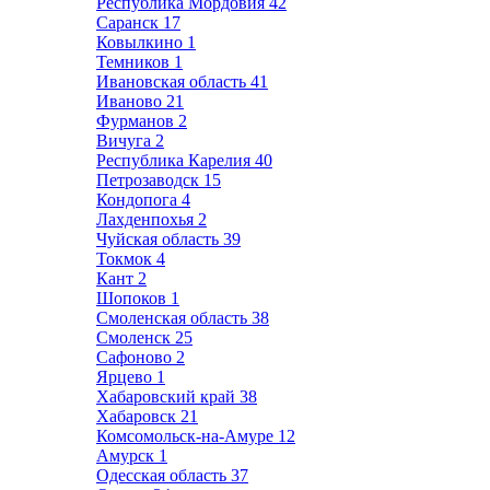
Республика Мордовия
42
Саранск
17
Ковылкино
1
Темников
1
Ивановская область
41
Иваново
21
Фурманов
2
Вичуга
2
Республика Карелия
40
Петрозаводск
15
Кондопога
4
Лахденпохья
2
Чуйская область
39
Токмок
4
Кант
2
Шопоков
1
Смоленская область
38
Смоленск
25
Сафоново
2
Ярцево
1
Хабаровский край
38
Хабаровск
21
Комсомольск-на-Амуре
12
Амурск
1
Одесская область
37