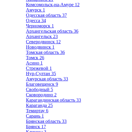
Комсомольск-на-Амуре
12
Амурск
1
Одесская область
37
Одесса
34
Черноморск
1
Архангельская область
36
Архангельск
23
Северодвинск
12
Новодвинск
1
Томская область
36
Томск
26
Асино
1
Стрежевой
1
Нур-Султан
35
Амурская область
33
Благовещенск
9
Свободный
5
Сковородино
2
Карагандинская область
33
Караганда
25
Темиртау
6
Сарань
1
Брянская область
33
Брянск
17
Клинцы
3