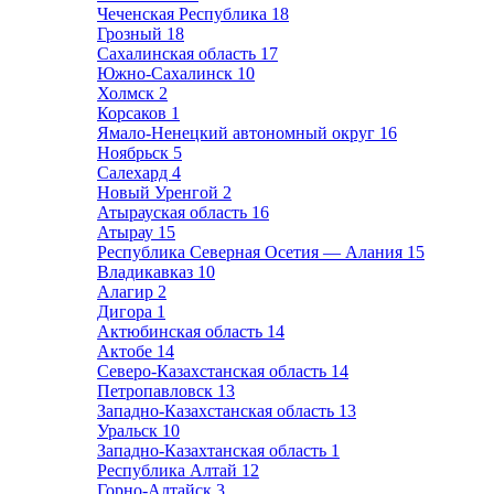
Чеченская Республика
18
Грозный
18
Сахалинская область
17
Южно-Сахалинск
10
Холмск
2
Корсаков
1
Ямало-Ненецкий автономный округ
16
Ноябрьск
5
Салехард
4
Новый Уренгой
2
Атырауская область
16
Атырау
15
Республика Северная Осетия — Алания
15
Владикавказ
10
Алагир
2
Дигора
1
Актюбинская область
14
Актобе
14
Северо-Казахстанская область
14
Петропавловск
13
Западно-Казахстанская область
13
Уральск
10
Западно-Казахтанская область
1
Республика Алтай
12
Горно-Алтайск
3