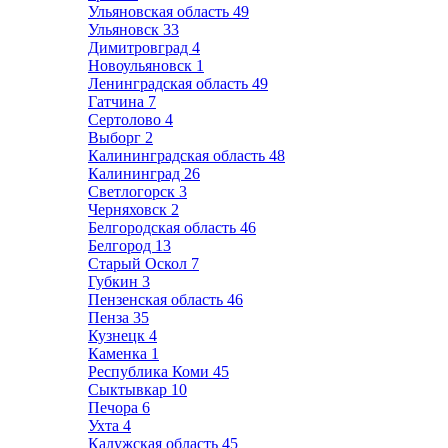
Ульяновская область
49
Ульяновск
33
Димитровград
4
Новоульяновск
1
Ленинградская область
49
Гатчина
7
Сертолово
4
Выборг
2
Калининградская область
48
Калининград
26
Светлогорск
3
Черняховск
2
Белгородская область
46
Белгород
13
Старый Оскол
7
Губкин
3
Пензенская область
46
Пенза
35
Кузнецк
4
Каменка
1
Республика Коми
45
Сыктывкар
10
Печора
6
Ухта
4
Калужская область
45