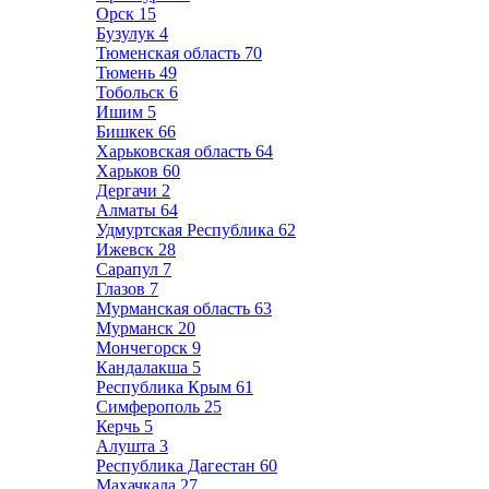
Орск
15
Бузулук
4
Тюменская область
70
Тюмень
49
Тобольск
6
Ишим
5
Бишкек
66
Харьковская область
64
Харьков
60
Дергачи
2
Алматы
64
Удмуртская Республика
62
Ижевск
28
Сарапул
7
Глазов
7
Мурманская область
63
Мурманск
20
Мончегорск
9
Кандалакша
5
Республика Крым
61
Симферополь
25
Керчь
5
Алушта
3
Республика Дагестан
60
Махачкала
27