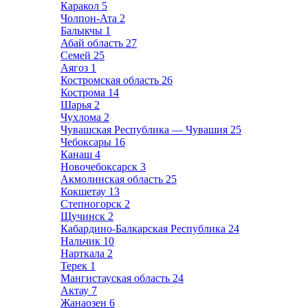
Каракол
5
Чолпон-Ата
2
Балыкчы
1
Абай область
27
Семей
25
Аягоз
1
Костромская область
26
Кострома
14
Шарья
2
Чухлома
2
Чувашская Республика — Чувашия
25
Чебоксары
16
Канаш
4
Новочебоксарск
3
Акмолинская область
25
Кокшетау
13
Степногорск
2
Щучинск
2
Кабардино-Балкарская Республика
24
Нальчик
10
Нарткала
2
Терек
1
Мангистауская область
24
Актау
7
Жанаозен
6