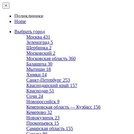
×
Поликлиники
Home
Выбрать город
Москва
431
Зеленоград
5
Щербинка
2
Московский
2
Московская область
360
Балашиха
30
Мытищи
18
Химки
14
Санкт-Петербург
253
Краснодарский край
157
Краснодар
51
Сочи
24
Новороссийск
9
Кемеровская область — Кузбасс
156
Кемерово
32
Новокузнецк
23
Прокопьевск
15
Самарская область
155
Самара
80