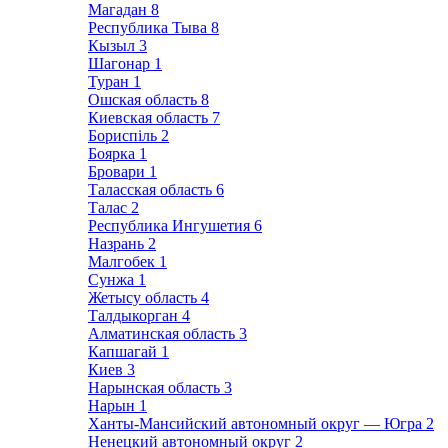
Магадан
8
Республика Тыва
8
Кызыл
3
Шагонар
1
Туран
1
Ошская область
8
Киевская область
7
Бориспіль
2
Боярка
1
Бровари
1
Таласская область
6
Талас
2
Республика Ингушетия
6
Назрань
2
Малгобек
1
Сунжа
1
Жетысу область
4
Талдыкорган
4
Алматинская область
3
Капшагай
1
Киев
3
Нарынская область
3
Нарын
1
Ханты-Мансийский автономный округ — Югра
2
Ненецкий автономный округ
2