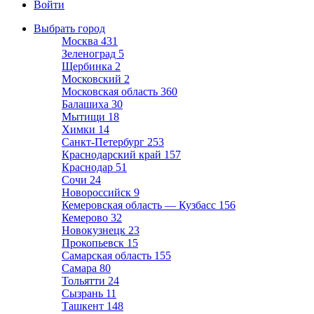
Войти
Выбрать город
Москва
431
Зеленоград
5
Щербинка
2
Московский
2
Московская область
360
Балашиха
30
Мытищи
18
Химки
14
Санкт-Петербург
253
Краснодарский край
157
Краснодар
51
Сочи
24
Новороссийск
9
Кемеровская область — Кузбасс
156
Кемерово
32
Новокузнецк
23
Прокопьевск
15
Самарская область
155
Самара
80
Тольятти
24
Сызрань
11
Ташкент
148