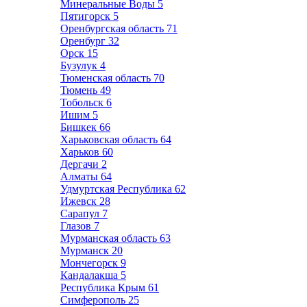
Минеральные Воды
5
Пятигорск
5
Оренбургская область
71
Оренбург
32
Орск
15
Бузулук
4
Тюменская область
70
Тюмень
49
Тобольск
6
Ишим
5
Бишкек
66
Харьковская область
64
Харьков
60
Дергачи
2
Алматы
64
Удмуртская Республика
62
Ижевск
28
Сарапул
7
Глазов
7
Мурманская область
63
Мурманск
20
Мончегорск
9
Кандалакша
5
Республика Крым
61
Симферополь
25