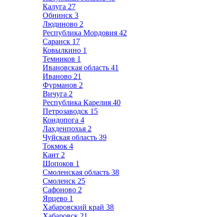
Калуга
27
Обнинск
3
Людиново
2
Республика Мордовия
42
Саранск
17
Ковылкино
1
Темников
1
Ивановская область
41
Иваново
21
Фурманов
2
Вичуга
2
Республика Карелия
40
Петрозаводск
15
Кондопога
4
Лахденпохья
2
Чуйская область
39
Токмок
4
Кант
2
Шопоков
1
Смоленская область
38
Смоленск
25
Сафоново
2
Ярцево
1
Хабаровский край
38
Хабаровск
21