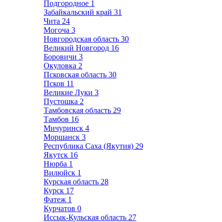
Подгородное
1
Забайкальский край
31
Чита
24
Могоча
3
Новгородская область
30
Великий Новгород
16
Боровичи
3
Окуловка
2
Псковская область
30
Псков
11
Великие Луки
3
Пустошка
2
Тамбовская область
29
Тамбов
16
Мичуринск
4
Моршанск
3
Республика Саха (Якутия)
29
Якутск
16
Нюрба
1
Вилюйск
1
Курская область
28
Курск
17
Фатеж
1
Курчатов
0
Иссык-Кульская область
27