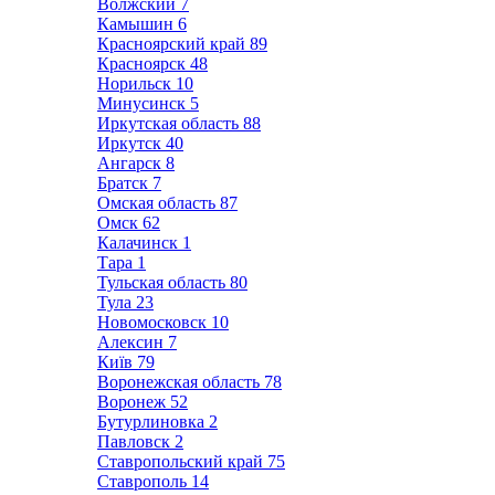
Волжский
7
Камышин
6
Красноярский край
89
Красноярск
48
Норильск
10
Минусинск
5
Иркутская область
88
Иркутск
40
Ангарск
8
Братск
7
Омская область
87
Омск
62
Калачинск
1
Тара
1
Тульская область
80
Тула
23
Новомосковск
10
Алексин
7
Київ
79
Воронежская область
78
Воронеж
52
Бутурлиновка
2
Павловск
2
Ставропольский край
75
Ставрополь
14