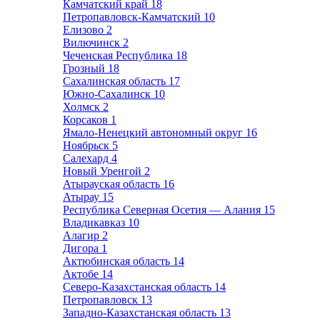
Камчатский край
18
Петропавловск-Камчатский
10
Елизово
2
Вилючинск
2
Чеченская Республика
18
Грозный
18
Сахалинская область
17
Южно-Сахалинск
10
Холмск
2
Корсаков
1
Ямало-Ненецкий автономный округ
16
Ноябрьск
5
Салехард
4
Новый Уренгой
2
Атырауская область
16
Атырау
15
Республика Северная Осетия — Алания
15
Владикавказ
10
Алагир
2
Дигора
1
Актюбинская область
14
Актобе
14
Северо-Казахстанская область
14
Петропавловск
13
Западно-Казахстанская область
13