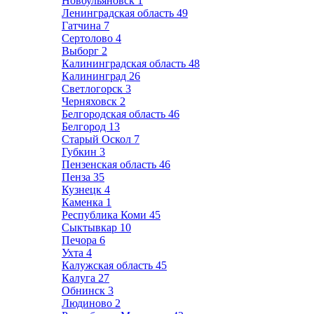
Новоульяновск
1
Ленинградская область
49
Гатчина
7
Сертолово
4
Выборг
2
Калининградская область
48
Калининград
26
Светлогорск
3
Черняховск
2
Белгородская область
46
Белгород
13
Старый Оскол
7
Губкин
3
Пензенская область
46
Пенза
35
Кузнецк
4
Каменка
1
Республика Коми
45
Сыктывкар
10
Печора
6
Ухта
4
Калужская область
45
Калуга
27
Обнинск
3
Людиново
2