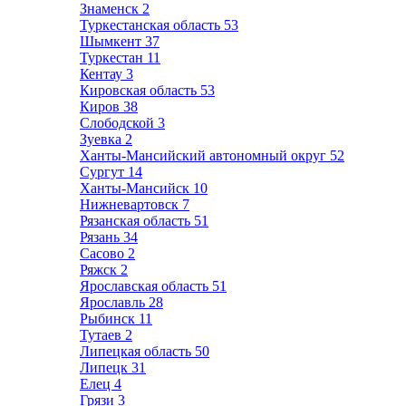
Знаменск
2
Туркестанская область
53
Шымкент
37
Туркестан
11
Кентау
3
Кировская область
53
Киров
38
Слободской
3
Зуевка
2
Ханты-Мансийский автономный округ
52
Сургут
14
Ханты-Мансийск
10
Нижневартовск
7
Рязанская область
51
Рязань
34
Сасово
2
Ряжск
2
Ярославская область
51
Ярославль
28
Рыбинск
11
Тутаев
2
Липецкая область
50
Липецк
31
Елец
4
Грязи
3