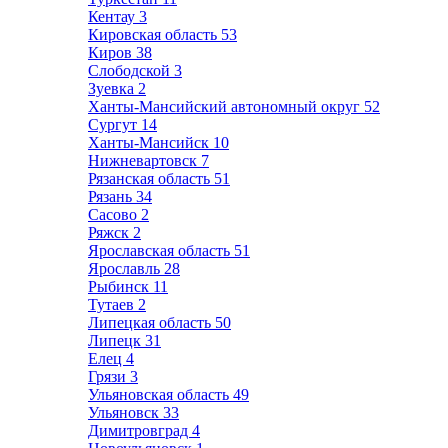
Кентау
3
Кировская область
53
Киров
38
Слободской
3
Зуевка
2
Ханты-Мансийский автономный округ
52
Сургут
14
Ханты-Мансийск
10
Нижневартовск
7
Рязанская область
51
Рязань
34
Сасово
2
Ряжск
2
Ярославская область
51
Ярославль
28
Рыбинск
11
Тутаев
2
Липецкая область
50
Липецк
31
Елец
4
Грязи
3
Ульяновская область
49
Ульяновск
33
Димитровград
4