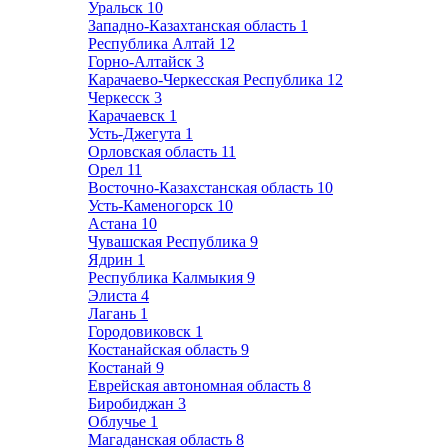
Уральск
10
Западно-Казахтанская область
1
Республика Алтай
12
Горно-Алтайск
3
Карачаево-Черкесская Республика
12
Черкесск
3
Карачаевск
1
Усть-Джегута
1
Орловская область
11
Орел
11
Восточно-Казахстанская область
10
Усть-Каменогорск
10
Астана
10
Чувашская Республика
9
Ядрин
1
Республика Калмыкия
9
Элиста
4
Лагань
1
Городовиковск
1
Костанайская область
9
Костанай
9
Еврейская автономная область
8
Биробиджан
3
Облучье
1
Магаданская область
8