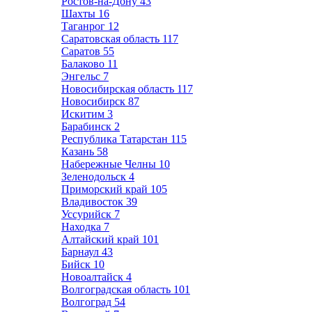
Ростов-на-Дону
43
Шахты
16
Таганрог
12
Саратовская область
117
Саратов
55
Балаково
11
Энгельс
7
Новосибирская область
117
Новосибирск
87
Искитим
3
Барабинск
2
Республика Татарстан
115
Казань
58
Набережные Челны
10
Зеленодольск
4
Приморский край
105
Владивосток
39
Уссурийск
7
Находка
7
Алтайский край
101
Барнаул
43
Бийск
10
Новоалтайск
4
Волгоградская область
101
Волгоград
54