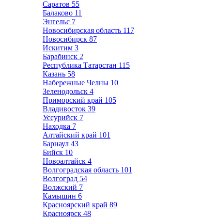
Саратов
55
Балаково
11
Энгельс
7
Новосибирская область
117
Новосибирск
87
Искитим
3
Барабинск
2
Республика Татарстан
115
Казань
58
Набережные Челны
10
Зеленодольск
4
Приморский край
105
Владивосток
39
Уссурийск
7
Находка
7
Алтайский край
101
Барнаул
43
Бийск
10
Новоалтайск
4
Волгоградская область
101
Волгоград
54
Волжский
7
Камышин
6
Красноярский край
89
Красноярск
48