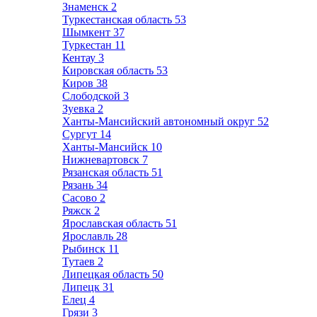
Знаменск
2
Туркестанская область
53
Шымкент
37
Туркестан
11
Кентау
3
Кировская область
53
Киров
38
Слободской
3
Зуевка
2
Ханты-Мансийский автономный округ
52
Сургут
14
Ханты-Мансийск
10
Нижневартовск
7
Рязанская область
51
Рязань
34
Сасово
2
Ряжск
2
Ярославская область
51
Ярославль
28
Рыбинск
11
Тутаев
2
Липецкая область
50
Липецк
31
Елец
4
Грязи
3