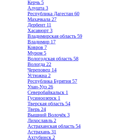
Керчь
5
Алушта
3
Республика Дагестан
60
Махачкала
27
Дербент
11
Хасавюрт
3
Владимирская область
59
Владимир
17
Ковров
7
Муром
5
Вологодская область
58
Вологда
22
Череповец
14
Устюжна
2
Республика Бурятия
57
Улан-Удэ
26
Северобайкальск
1
Гусиноозерск
1
Тверская область
54
Тверь
24
Вышний Волочёк
3
Лихославль
2
Астраханская область
54
Астрахань
31
Ахтубинск
2