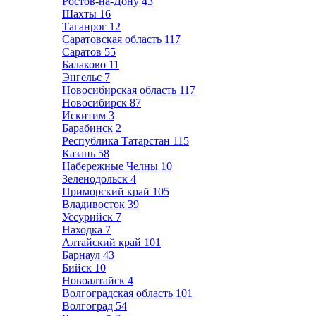
Ростов-на-Дону
43
Шахты
16
Таганрог
12
Саратовская область
117
Саратов
55
Балаково
11
Энгельс
7
Новосибирская область
117
Новосибирск
87
Искитим
3
Барабинск
2
Республика Татарстан
115
Казань
58
Набережные Челны
10
Зеленодольск
4
Приморский край
105
Владивосток
39
Уссурийск
7
Находка
7
Алтайский край
101
Барнаул
43
Бийск
10
Новоалтайск
4
Волгоградская область
101
Волгоград
54