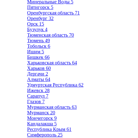
Минеральные Воды
5
Пятигорск
5
Оренбургская область
71
Оренбург
32
Орск
15
Бузулук
4
Тюменская область
70
Тюмень
49
Тобольск
6
Ишим
5
Бишкек
66
Харьковская область
64
Харьков
60
Дергачи
2
Алматы
64
Удмуртская Республика
62
Ижевск
28
Сарапул
7
Глазов
7
Мурманская область
63
Мурманск
20
Мончегорск
9
Кандалакша
5
Республика Крым
61
Симферополь
25