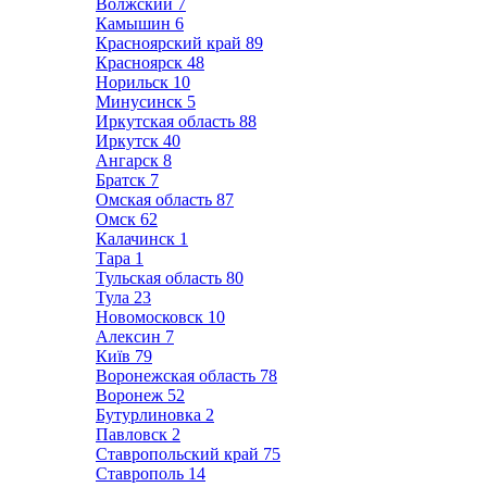
Волжский
7
Камышин
6
Красноярский край
89
Красноярск
48
Норильск
10
Минусинск
5
Иркутская область
88
Иркутск
40
Ангарск
8
Братск
7
Омская область
87
Омск
62
Калачинск
1
Тара
1
Тульская область
80
Тула
23
Новомосковск
10
Алексин
7
Київ
79
Воронежская область
78
Воронеж
52
Бутурлиновка
2
Павловск
2
Ставропольский край
75
Ставрополь
14