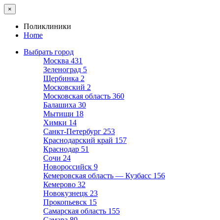
×
Поликлиники
Home
Выбрать город
Москва
431
Зеленоград
5
Щербинка
2
Московский
2
Московская область
360
Балашиха
30
Мытищи
18
Химки
14
Санкт-Петербург
253
Краснодарский край
157
Краснодар
51
Сочи
24
Новороссийск
9
Кемеровская область — Кузбасс
156
Кемерово
32
Новокузнецк
23
Прокопьевск
15
Самарская область
155
Самара
80