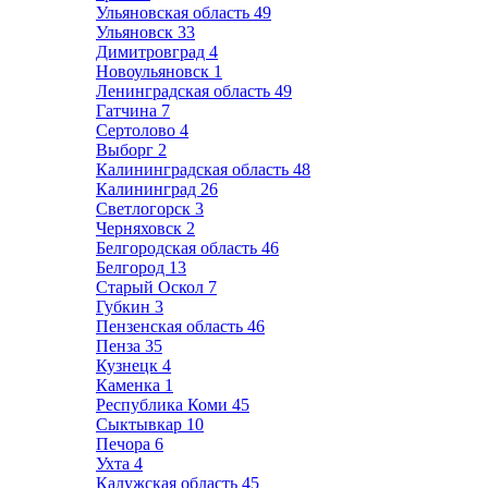
Ульяновская область
49
Ульяновск
33
Димитровград
4
Новоульяновск
1
Ленинградская область
49
Гатчина
7
Сертолово
4
Выборг
2
Калининградская область
48
Калининград
26
Светлогорск
3
Черняховск
2
Белгородская область
46
Белгород
13
Старый Оскол
7
Губкин
3
Пензенская область
46
Пенза
35
Кузнецк
4
Каменка
1
Республика Коми
45
Сыктывкар
10
Печора
6
Ухта
4
Калужская область
45