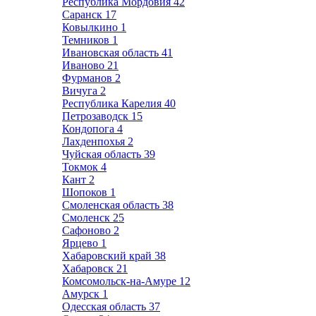
Республика Мордовия
42
Саранск
17
Ковылкино
1
Темников
1
Ивановская область
41
Иваново
21
Фурманов
2
Вичуга
2
Республика Карелия
40
Петрозаводск
15
Кондопога
4
Лахденпохья
2
Чуйская область
39
Токмок
4
Кант
2
Шопоков
1
Смоленская область
38
Смоленск
25
Сафоново
2
Ярцево
1
Хабаровский край
38
Хабаровск
21
Комсомольск-на-Амуре
12
Амурск
1
Одесская область
37