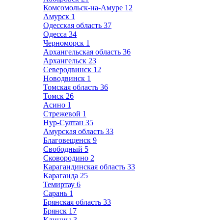
Комсомольск-на-Амуре
12
Амурск
1
Одесская область
37
Одесса
34
Черноморск
1
Архангельская область
36
Архангельск
23
Северодвинск
12
Новодвинск
1
Томская область
36
Томск
26
Асино
1
Стрежевой
1
Нур-Султан
35
Амурская область
33
Благовещенск
9
Свободный
5
Сковородино
2
Карагандинская область
33
Караганда
25
Темиртау
6
Сарань
1
Брянская область
33
Брянск
17
Клинцы
3