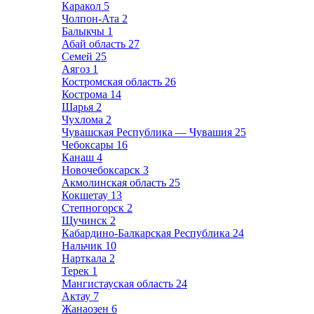
Каракол
5
Чолпон-Ата
2
Балыкчы
1
Абай область
27
Семей
25
Аягоз
1
Костромская область
26
Кострома
14
Шарья
2
Чухлома
2
Чувашская Республика — Чувашия
25
Чебоксары
16
Канаш
4
Новочебоксарск
3
Акмолинская область
25
Кокшетау
13
Степногорск
2
Щучинск
2
Кабардино-Балкарская Республика
24
Нальчик
10
Нарткала
2
Терек
1
Мангистауская область
24
Актау
7
Жанаозен
6