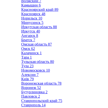
Волжский
7
Камышин
6
Красноярский край
89
Красноярск
48
Норильск
10
Минусинск
5
Иркутская область
88
Иркутск
40
Ангарск
8
Братск
7
Омская область
87
Омск
62
Калачинск
1
Тара
1
Тульская область
80
Тула
23
Новомосковск
10
Алексин
7
Київ
79
Воронежская область
78
Воронеж
52
Бутурлиновка
2
Павловск
2
Ставропольский край
75
Ставрополь
14