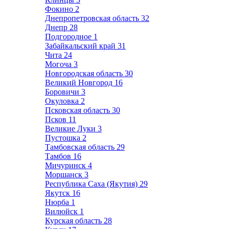
Фокино
2
Днепропетровская область
32
Днепр
28
Подгородное
1
Забайкальский край
31
Чита
24
Могоча
3
Новгородская область
30
Великий Новгород
16
Боровичи
3
Окуловка
2
Псковская область
30
Псков
11
Великие Луки
3
Пустошка
2
Тамбовская область
29
Тамбов
16
Мичуринск
4
Моршанск
3
Республика Саха (Якутия)
29
Якутск
16
Нюрба
1
Вилюйск
1
Курская область
28