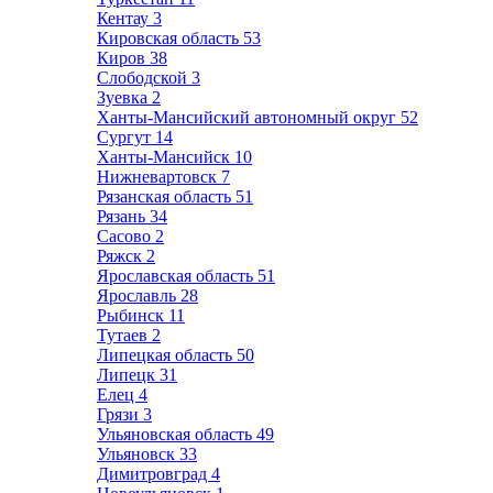
Кентау
3
Кировская область
53
Киров
38
Слободской
3
Зуевка
2
Ханты-Мансийский автономный округ
52
Сургут
14
Ханты-Мансийск
10
Нижневартовск
7
Рязанская область
51
Рязань
34
Сасово
2
Ряжск
2
Ярославская область
51
Ярославль
28
Рыбинск
11
Тутаев
2
Липецкая область
50
Липецк
31
Елец
4
Грязи
3
Ульяновская область
49
Ульяновск
33
Димитровград
4