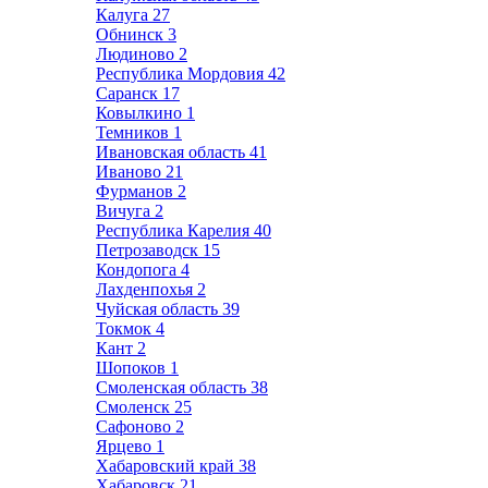
Калуга
27
Обнинск
3
Людиново
2
Республика Мордовия
42
Саранск
17
Ковылкино
1
Темников
1
Ивановская область
41
Иваново
21
Фурманов
2
Вичуга
2
Республика Карелия
40
Петрозаводск
15
Кондопога
4
Лахденпохья
2
Чуйская область
39
Токмок
4
Кант
2
Шопоков
1
Смоленская область
38
Смоленск
25
Сафоново
2
Ярцево
1
Хабаровский край
38
Хабаровск
21