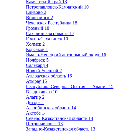
Камчатский край
18
Петропавловск-Камчатский
10
Елизово
2
Вилючинск
2
Чеченская Республика
18
Грозный
18
Сахалинская область
17
Южно-Сахалинск
10
Холмск
2
Корсаков
1
Ямало-Ненецкий автономный округ
16
Ноябрьск
5
Салехард
4
Новый Уренгой
2
Атырауская область
16
Атырау
15
Республика Северная Осетия — Алания
15
Владикавказ
10
Алагир
2
Дигора
1
Актюбинская область
14
Актобе
14
Северо-Казахстанская область
14
Петропавловск
13
Западно-Казахстанская область
13