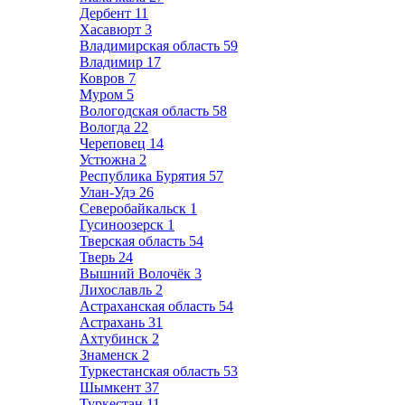
Дербент
11
Хасавюрт
3
Владимирская область
59
Владимир
17
Ковров
7
Муром
5
Вологодская область
58
Вологда
22
Череповец
14
Устюжна
2
Республика Бурятия
57
Улан-Удэ
26
Северобайкальск
1
Гусиноозерск
1
Тверская область
54
Тверь
24
Вышний Волочёк
3
Лихославль
2
Астраханская область
54
Астрахань
31
Ахтубинск
2
Знаменск
2
Туркестанская область
53
Шымкент
37
Туркестан
11