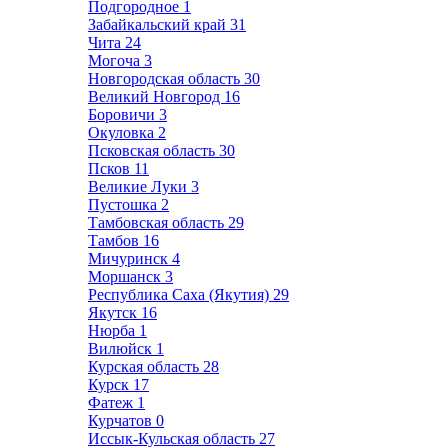
Подгородное
1
Забайкальский край
31
Чита
24
Могоча
3
Новгородская область
30
Великий Новгород
16
Боровичи
3
Окуловка
2
Псковская область
30
Псков
11
Великие Луки
3
Пустошка
2
Тамбовская область
29
Тамбов
16
Мичуринск
4
Моршанск
3
Республика Саха (Якутия)
29
Якутск
16
Нюрба
1
Вилюйск
1
Курская область
28
Курск
17
Фатеж
1
Курчатов
0
Иссык-Кульская область
27