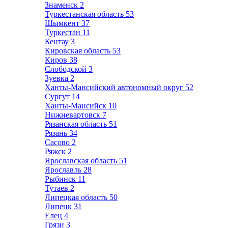
Знаменск
2
Туркестанская область
53
Шымкент
37
Туркестан
11
Кентау
3
Кировская область
53
Киров
38
Слободской
3
Зуевка
2
Ханты-Мансийский автономный округ
52
Сургут
14
Ханты-Мансийск
10
Нижневартовск
7
Рязанская область
51
Рязань
34
Сасово
2
Ряжск
2
Ярославская область
51
Ярославль
28
Рыбинск
11
Тутаев
2
Липецкая область
50
Липецк
31
Елец
4
Грязи
3