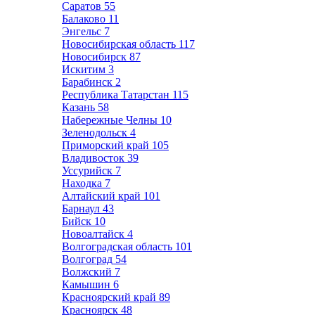
Саратов
55
Балаково
11
Энгельс
7
Новосибирская область
117
Новосибирск
87
Искитим
3
Барабинск
2
Республика Татарстан
115
Казань
58
Набережные Челны
10
Зеленодольск
4
Приморский край
105
Владивосток
39
Уссурийск
7
Находка
7
Алтайский край
101
Барнаул
43
Бийск
10
Новоалтайск
4
Волгоградская область
101
Волгоград
54
Волжский
7
Камышин
6
Красноярский край
89
Красноярск
48