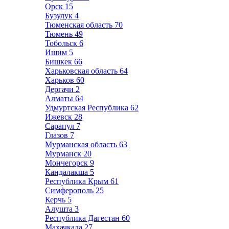
Орск
15
Бузулук
4
Тюменская область
70
Тюмень
49
Тобольск
6
Ишим
5
Бишкек
66
Харьковская область
64
Харьков
60
Дергачи
2
Алматы
64
Удмуртская Республика
62
Ижевск
28
Сарапул
7
Глазов
7
Мурманская область
63
Мурманск
20
Мончегорск
9
Кандалакша
5
Республика Крым
61
Симферополь
25
Керчь
5
Алушта
3
Республика Дагестан
60
Махачкала
27