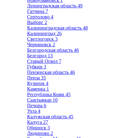
Новоульяновск
1
Ленинградская область
49
Гатчина
7
Сертолово
4
Выборг
2
Калининградская область
48
Калининград
26
Светлогорск
3
Черняховск
2
Белгородская область
46
Белгород
13
Старый Оскол
7
Губкин
3
Пензенская область
46
Пенза
35
Кузнецк
4
Каменка
1
Республика Коми
45
Сыктывкар
10
Печора
6
Ухта
4
Калужская область
45
Калуга
27
Обнинск
3
Людиново
2