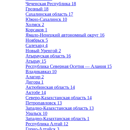
Чеченская Республика
18
Грозный
18
Сахалинская область
17
Южно-Сахалинск
10
Холмск
2
Корсаков
1
Ямало-Ненецкий автономный округ
16
Ноябрьск
5
Салехард
4
Новый Уренгой
2
Атырауская область
16
Атырау
15
Республика Северная Осетия — Алания
15
Владикавказ
10
Алагир
2
Дигора
1
Актюбинская область
14
Актобе
14
Северо-Казахстанская область
14
Петропавловск
13
Западно-Казахстанская область
13
Уральск
10
Западно-Казахтанская область
1
Республика Алтай
12
Горно-Алтайск
3