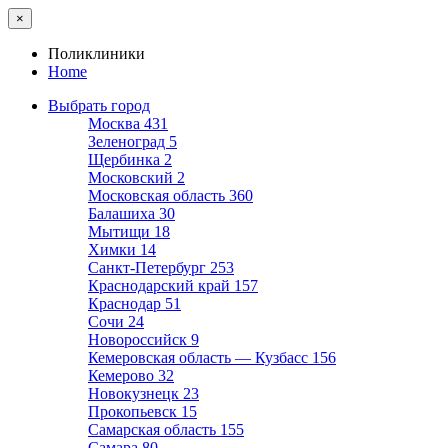
×
Поликлиники
Home
Выбрать город
Москва
431
Зеленоград
5
Щербинка
2
Московский
2
Московская область
360
Балашиха
30
Мытищи
18
Химки
14
Санкт-Петербург
253
Краснодарский край
157
Краснодар
51
Сочи
24
Новороссийск
9
Кемеровская область — Кузбасс
156
Кемерово
32
Новокузнецк
23
Прокопьевск
15
Самарская область
155
Самара
80