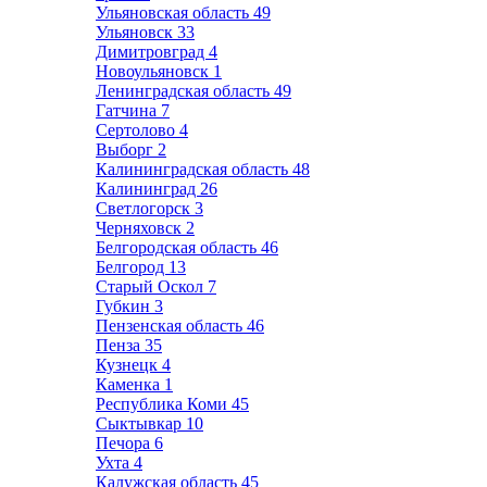
Ульяновская область
49
Ульяновск
33
Димитровград
4
Новоульяновск
1
Ленинградская область
49
Гатчина
7
Сертолово
4
Выборг
2
Калининградская область
48
Калининград
26
Светлогорск
3
Черняховск
2
Белгородская область
46
Белгород
13
Старый Оскол
7
Губкин
3
Пензенская область
46
Пенза
35
Кузнецк
4
Каменка
1
Республика Коми
45
Сыктывкар
10
Печора
6
Ухта
4
Калужская область
45