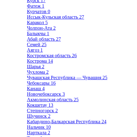
Курск
17
Фатеж
1
Курчатов
0
Иссык-Кульская область
27
Каракол
5
Чолпон-Ата
2
Балыкчы
1
Абай область
27
Семей
25
Аягоз
1
Костромская область
26
Кострома
14
Шарья
2
Чухлома
2
Чувашская Республика — Чувашия
25
Чебоксары
16
Канаш
4
Новочебоксарск
3
Акмолинская область
25
Кокшетау
13
Степногорск
2
Щучинск
2
Кабардино-Балкарская Республика
24
Нальчик
10
Нарткала
2