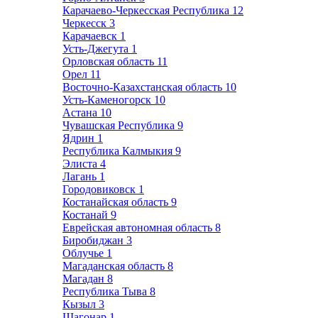
Карачаево-Черкесская Республика
12
Черкесск
3
Карачаевск
1
Усть-Джегута
1
Орловская область
11
Орел
11
Восточно-Казахстанская область
10
Усть-Каменогорск
10
Астана
10
Чувашская Республика
9
Ядрин
1
Республика Калмыкия
9
Элиста
4
Лагань
1
Городовиковск
1
Костанайская область
9
Костанай
9
Еврейская автономная область
8
Биробиджан
3
Облучье
1
Магаданская область
8
Магадан
8
Республика Тыва
8
Кызыл
3
Шагонар
1