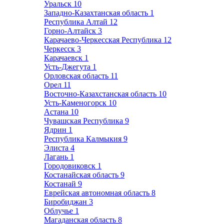
Уральск
10
Западно-Казахтанская область
1
Республика Алтай
12
Горно-Алтайск
3
Карачаево-Черкесская Республика
12
Черкесск
3
Карачаевск
1
Усть-Джегута
1
Орловская область
11
Орел
11
Восточно-Казахстанская область
10
Усть-Каменогорск
10
Астана
10
Чувашская Республика
9
Ядрин
1
Республика Калмыкия
9
Элиста
4
Лагань
1
Городовиковск
1
Костанайская область
9
Костанай
9
Еврейская автономная область
8
Биробиджан
3
Облучье
1
Магаданская область
8