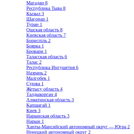
Магадан
8
Республика Тыва
8
Кызыл
3
Шагонар
1
Туран
1
Ошская область
8
Киевская область
7
Бориспіль
2
Боярка
1
Бровари
1
Таласская область
6
Талас
2
Республика Ингушетия
6
Назрань
2
Малгобек
1
Сунжа
1
Жетысу область
4
Талдыкорган
4
Алматинская область
3
Капшагай
1
Киев
3
Нарынская область
3
Нарын
1
Ханты-Мансийский автономный округ — Югра
2
Ненецкий автономный округ
2