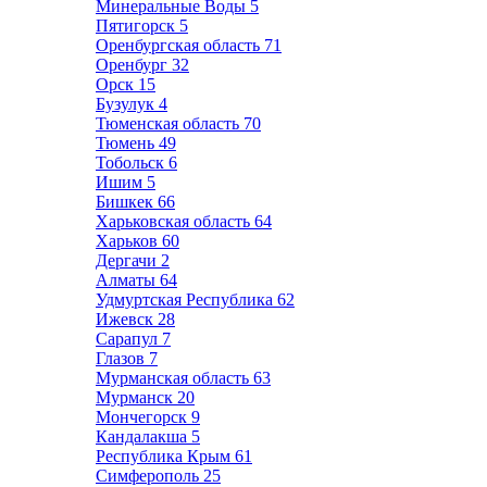
Минеральные Воды
5
Пятигорск
5
Оренбургская область
71
Оренбург
32
Орск
15
Бузулук
4
Тюменская область
70
Тюмень
49
Тобольск
6
Ишим
5
Бишкек
66
Харьковская область
64
Харьков
60
Дергачи
2
Алматы
64
Удмуртская Республика
62
Ижевск
28
Сарапул
7
Глазов
7
Мурманская область
63
Мурманск
20
Мончегорск
9
Кандалакша
5
Республика Крым
61
Симферополь
25