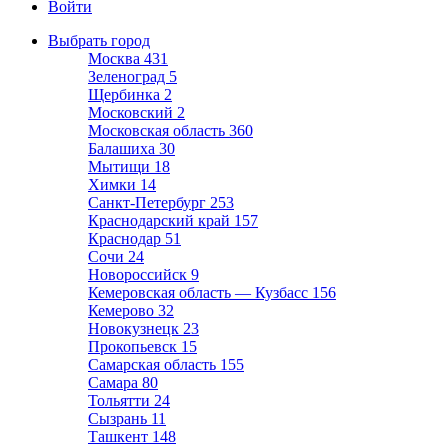
Войти
Выбрать город
Москва
431
Зеленоград
5
Щербинка
2
Московский
2
Московская область
360
Балашиха
30
Мытищи
18
Химки
14
Санкт-Петербург
253
Краснодарский край
157
Краснодар
51
Сочи
24
Новороссийск
9
Кемеровская область — Кузбасс
156
Кемерово
32
Новокузнецк
23
Прокопьевск
15
Самарская область
155
Самара
80
Тольятти
24
Сызрань
11
Ташкент
148