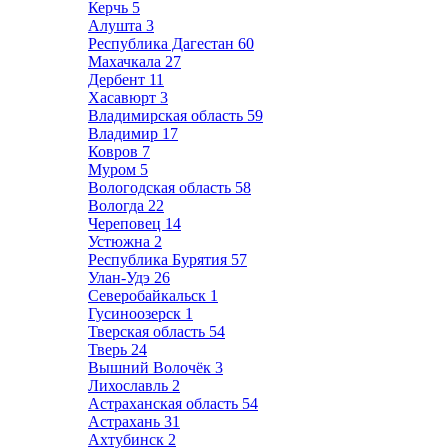
Керчь
5
Алушта
3
Республика Дагестан
60
Махачкала
27
Дербент
11
Хасавюрт
3
Владимирская область
59
Владимир
17
Ковров
7
Муром
5
Вологодская область
58
Вологда
22
Череповец
14
Устюжна
2
Республика Бурятия
57
Улан-Удэ
26
Северобайкальск
1
Гусиноозерск
1
Тверская область
54
Тверь
24
Вышний Волочёк
3
Лихославль
2
Астраханская область
54
Астрахань
31
Ахтубинск
2