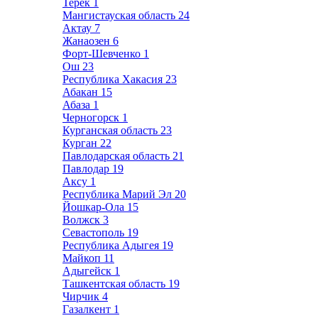
Терек
1
Мангистауская область
24
Актау
7
Жанаозен
6
Форт-Шевченко
1
Ош
23
Республика Хакасия
23
Абакан
15
Абаза
1
Черногорск
1
Курганская область
23
Курган
22
Павлодарская область
21
Павлодар
19
Аксу
1
Республика Марий Эл
20
Йошкар-Ола
15
Волжск
3
Севастополь
19
Республика Адыгея
19
Майкоп
11
Адыгейск
1
Ташкентская область
19
Чирчик
4
Газалкент
1