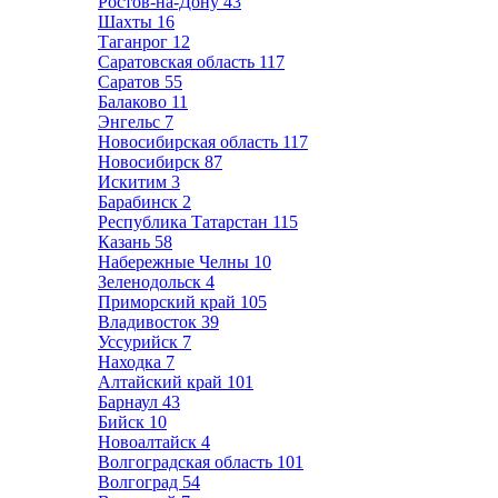
Ростов-на-Дону
43
Шахты
16
Таганрог
12
Саратовская область
117
Саратов
55
Балаково
11
Энгельс
7
Новосибирская область
117
Новосибирск
87
Искитим
3
Барабинск
2
Республика Татарстан
115
Казань
58
Набережные Челны
10
Зеленодольск
4
Приморский край
105
Владивосток
39
Уссурийск
7
Находка
7
Алтайский край
101
Барнаул
43
Бийск
10
Новоалтайск
4
Волгоградская область
101
Волгоград
54