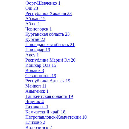
Форт-Шевченко
1
Ош
23
Республика Хакасия
23
Абакан
15
Абаза
1
Черногорск
1
Курганская область
23
Курган
22
Павлодарская область
21
Павлодар
19
Аксу
1
Республика Марий Эл
20
Йошкар-Ола
15
Волжск
3
Севастополь
19
Республика Адыгея
19
Майкоп
11
Адыгейск
1
Ташкентская область
19
Чирчик
4
Газалкент
1
Камчатский край
18
Петропавловск-Камчатский
10
Елизово
2
Вилючинск
2