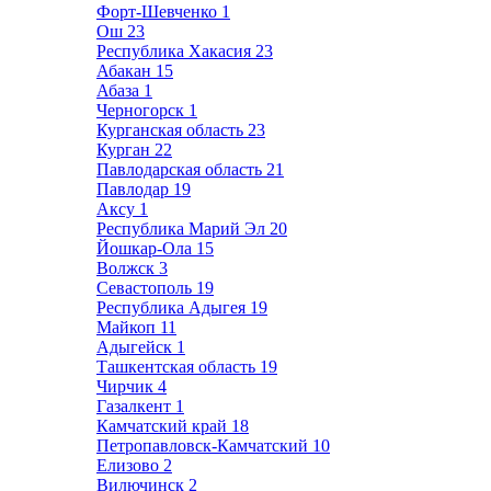
Форт-Шевченко
1
Ош
23
Республика Хакасия
23
Абакан
15
Абаза
1
Черногорск
1
Курганская область
23
Курган
22
Павлодарская область
21
Павлодар
19
Аксу
1
Республика Марий Эл
20
Йошкар-Ола
15
Волжск
3
Севастополь
19
Республика Адыгея
19
Майкоп
11
Адыгейск
1
Ташкентская область
19
Чирчик
4
Газалкент
1
Камчатский край
18
Петропавловск-Камчатский
10
Елизово
2
Вилючинск
2