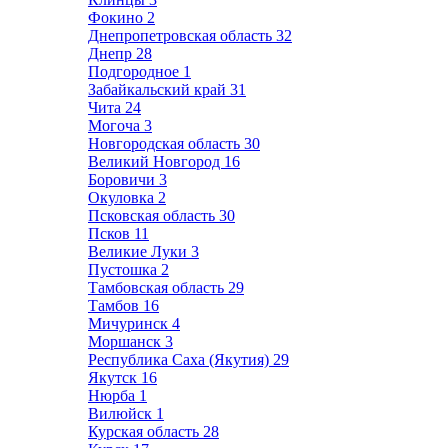
Фокино
2
Днепропетровская область
32
Днепр
28
Подгородное
1
Забайкальский край
31
Чита
24
Могоча
3
Новгородская область
30
Великий Новгород
16
Боровичи
3
Окуловка
2
Псковская область
30
Псков
11
Великие Луки
3
Пустошка
2
Тамбовская область
29
Тамбов
16
Мичуринск
4
Моршанск
3
Республика Саха (Якутия)
29
Якутск
16
Нюрба
1
Вилюйск
1
Курская область
28