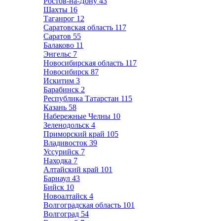
Ростов-на-Дону
43
Шахты
16
Таганрог
12
Саратовская область
117
Саратов
55
Балаково
11
Энгельс
7
Новосибирская область
117
Новосибирск
87
Искитим
3
Барабинск
2
Республика Татарстан
115
Казань
58
Набережные Челны
10
Зеленодольск
4
Приморский край
105
Владивосток
39
Уссурийск
7
Находка
7
Алтайский край
101
Барнаул
43
Бийск
10
Новоалтайск
4
Волгоградская область
101
Волгоград
54