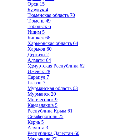
Орск
15
Бузулук
4
Тюменская область
70
Тюмень
49
Тобольск
6
Ишим
5
Бишкек
66
Харьковская область
64
Харьков
60
Дергачи
2
Алматы
64
Удмуртская Республика
62
Ижевск
28
Сарапул
7
Глазов
7
Мурманская область
63
Мурманск
20
Мончегорск
9
Кандалакша
5
Республика Крым
61
Симферополь
25
Керчь
5
Алушта
3
Республика Дагестан
60
Махачкала
27