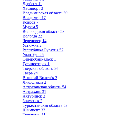
Дербент
11
Хасавюрт
3
Владимирская область
59
Владимир
17
Ковров
7
Муром
5
Вологодская область
58
Вологда
22
Череповец
14
Устюжна
2
Республика Бурятия
57
Улан-Удэ
26
Северобайкальск
1
Гусиноозерск
1
Тверская область
54
Тверь
24
Вышний Волочёк
3
Лихославль
2
Астраханская область
54
Астрахань
31
Ахтубинск
2
Знаменск
2
Туркестанская область
53
Шымкент
37
Туркестан
11