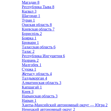
Магадан
8
Республика Тыва
8
Кызыл
3
Шагонар
1
Туран
1
Ошская область
8
Киевская область
7
Бориспіль
2
Боярка
1
Бровари
1
Таласская область
6
Талас
2
Республика Ингушетия
6
Назрань
2
Малгобек
1
Сунжа
1
Жетысу область
4
Талдыкорган
4
Алматинская область
3
Капшагай
1
Киев
3
Нарынская область
3
Нарын
1
Ханты-Мансийский автономный округ — Югра
2
Ненецкий автономный округ
2