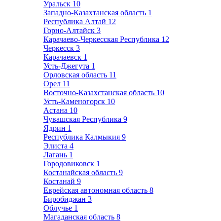
Уральск
10
Западно-Казахтанская область
1
Республика Алтай
12
Горно-Алтайск
3
Карачаево-Черкесская Республика
12
Черкесск
3
Карачаевск
1
Усть-Джегута
1
Орловская область
11
Орел
11
Восточно-Казахстанская область
10
Усть-Каменогорск
10
Астана
10
Чувашская Республика
9
Ядрин
1
Республика Калмыкия
9
Элиста
4
Лагань
1
Городовиковск
1
Костанайская область
9
Костанай
9
Еврейская автономная область
8
Биробиджан
3
Облучье
1
Магаданская область
8