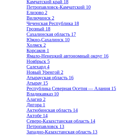
Камчатский край
18
Петропавловск-Камчатский
10
Елизово
2
Вилючинск
2
Чеченская Республика
18
Грозный
18
Сахалинская область
17
Южно-Сахалинск
10
Холмск
2
Корсаков
1
Ямало-Ненецкий автономный округ
16
Ноябрьск
5
Салехард
4
Новый Уренгой
2
Атырауская область
16
Атырау
15
Республика Северная Осетия — Алания
15
Владикавказ
10
Алагир
2
Дигора
1
Актюбинская область
14
Актобе
14
Северо-Казахстанская область
14
Петропавловск
13
Западно-Казахстанская область
13