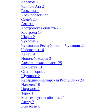
Каракол
5
Чолпон-Ата
2
Балыкчы
1
Абай область
27
Семей
25
Аягоз
1
Костромская область
26
Кострома
14
Шарья
2
Чухлома
2
Чувашская Республика — Чувашия
25
Чебоксары
16
Канаш
4
Новочебоксарск
3
Акмолинская область
25
Кокшетау
13
Степногорск
2
Щучинск
2
Кабардино-Балкарская Республика
24
Нальчик
10
Нарткала
2
Терек
1
Мангистауская область
24
Актау
7
Жанаозен
6