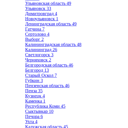
Ульяновская область
49
Ульяновск
33
Димитровград
4
Новоульяновск
1
Ленинградская область
49
Гатчина
7
Сертолово
4
Выборг
2
Калининградская область
48
Калининград
26
Светлогорск
3
Черняховск
2
Белгородская область
46
Белгород
13
Старый Оскол
7
Губкин
3
Пензенская область
46
Пенза
35
Кузнецк
4
Каменка
1
Республика Коми
45
Сыктывкар
10
Печора
6
Ухта
4
Калужская область
45