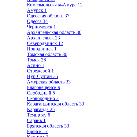
Комсомольск-на-Амуре
12
Амурск
1
Одесская область
37
Одесса
34
Черноморск
1
Архангельская область
36
Архангельск
23
Северодвинск
12
Новодвинск
1
Томская область
36
Томск
26
Асино
1
Стрежевой
1
Нур-Султан
35
Амурская область
33
Благовещенск
9
Свободный
5
Сковородино
2
Карагандинская область
33
Караганда
25
Темиртау
6
Сарань
1
Брянская область
33
Брянск
17
Клинцы
3