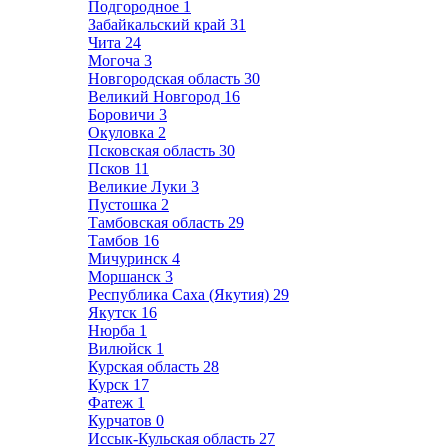
Подгородное
1
Забайкальский край
31
Чита
24
Могоча
3
Новгородская область
30
Великий Новгород
16
Боровичи
3
Окуловка
2
Псковская область
30
Псков
11
Великие Луки
3
Пустошка
2
Тамбовская область
29
Тамбов
16
Мичуринск
4
Моршанск
3
Республика Саха (Якутия)
29
Якутск
16
Нюрба
1
Вилюйск
1
Курская область
28
Курск
17
Фатеж
1
Курчатов
0
Иссык-Кульская область
27