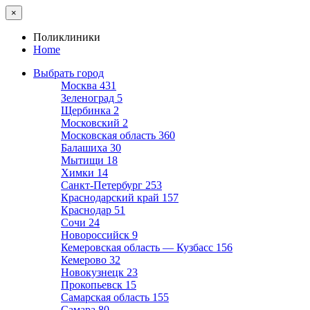
×
Поликлиники
Home
Выбрать город
Москва
431
Зеленоград
5
Щербинка
2
Московский
2
Московская область
360
Балашиха
30
Мытищи
18
Химки
14
Санкт-Петербург
253
Краснодарский край
157
Краснодар
51
Сочи
24
Новороссийск
9
Кемеровская область — Кузбасс
156
Кемерово
32
Новокузнецк
23
Прокопьевск
15
Самарская область
155
Самара
80