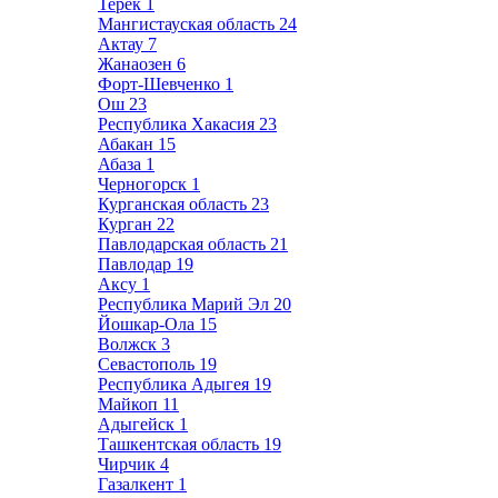
Терек
1
Мангистауская область
24
Актау
7
Жанаозен
6
Форт-Шевченко
1
Ош
23
Республика Хакасия
23
Абакан
15
Абаза
1
Черногорск
1
Курганская область
23
Курган
22
Павлодарская область
21
Павлодар
19
Аксу
1
Республика Марий Эл
20
Йошкар-Ола
15
Волжск
3
Севастополь
19
Республика Адыгея
19
Майкоп
11
Адыгейск
1
Ташкентская область
19
Чирчик
4
Газалкент
1