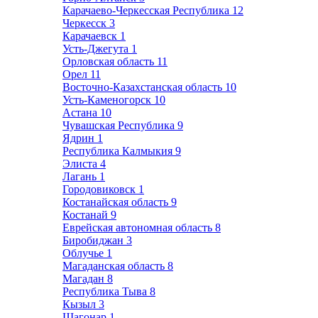
Карачаево-Черкесская Республика
12
Черкесск
3
Карачаевск
1
Усть-Джегута
1
Орловская область
11
Орел
11
Восточно-Казахстанская область
10
Усть-Каменогорск
10
Астана
10
Чувашская Республика
9
Ядрин
1
Республика Калмыкия
9
Элиста
4
Лагань
1
Городовиковск
1
Костанайская область
9
Костанай
9
Еврейская автономная область
8
Биробиджан
3
Облучье
1
Магаданская область
8
Магадан
8
Республика Тыва
8
Кызыл
3
Шагонар
1