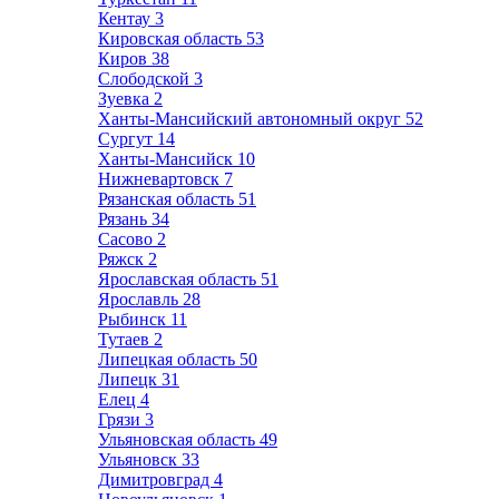
Кентау
3
Кировская область
53
Киров
38
Слободской
3
Зуевка
2
Ханты-Мансийский автономный округ
52
Сургут
14
Ханты-Мансийск
10
Нижневартовск
7
Рязанская область
51
Рязань
34
Сасово
2
Ряжск
2
Ярославская область
51
Ярославль
28
Рыбинск
11
Тутаев
2
Липецкая область
50
Липецк
31
Елец
4
Грязи
3
Ульяновская область
49
Ульяновск
33
Димитровград
4