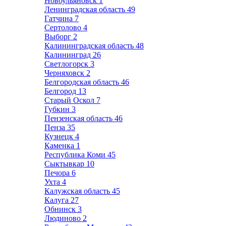
Новоульяновск
1
Ленинградская область
49
Гатчина
7
Сертолово
4
Выборг
2
Калининградская область
48
Калининград
26
Светлогорск
3
Черняховск
2
Белгородская область
46
Белгород
13
Старый Оскол
7
Губкин
3
Пензенская область
46
Пенза
35
Кузнецк
4
Каменка
1
Республика Коми
45
Сыктывкар
10
Печора
6
Ухта
4
Калужская область
45
Калуга
27
Обнинск
3
Людиново
2