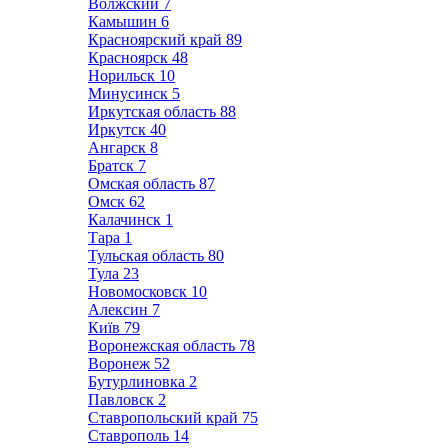
Волжский
7
Камышин
6
Красноярский край
89
Красноярск
48
Норильск
10
Минусинск
5
Иркутская область
88
Иркутск
40
Ангарск
8
Братск
7
Омская область
87
Омск
62
Калачинск
1
Тара
1
Тульская область
80
Тула
23
Новомосковск
10
Алексин
7
Київ
79
Воронежская область
78
Воронеж
52
Бутурлиновка
2
Павловск
2
Ставропольский край
75
Ставрополь
14