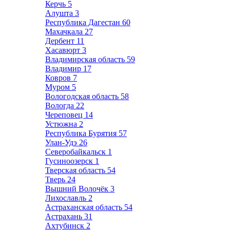
Керчь
5
Алушта
3
Республика Дагестан
60
Махачкала
27
Дербент
11
Хасавюрт
3
Владимирская область
59
Владимир
17
Ковров
7
Муром
5
Вологодская область
58
Вологда
22
Череповец
14
Устюжна
2
Республика Бурятия
57
Улан-Удэ
26
Северобайкальск
1
Гусиноозерск
1
Тверская область
54
Тверь
24
Вышний Волочёк
3
Лихославль
2
Астраханская область
54
Астрахань
31
Ахтубинск
2