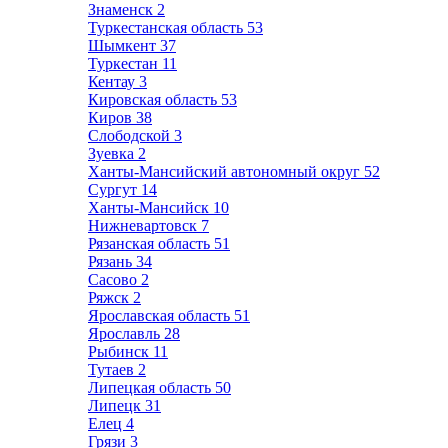
Знаменск
2
Туркестанская область
53
Шымкент
37
Туркестан
11
Кентау
3
Кировская область
53
Киров
38
Слободской
3
Зуевка
2
Ханты-Мансийский автономный округ
52
Сургут
14
Ханты-Мансийск
10
Нижневартовск
7
Рязанская область
51
Рязань
34
Сасово
2
Ряжск
2
Ярославская область
51
Ярославль
28
Рыбинск
11
Тутаев
2
Липецкая область
50
Липецк
31
Елец
4
Грязи
3