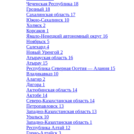
Чеченская Республика
18
Грозный
18
Сахалинская область
17
Южно-Сахалинск
10
Холмск
2
Корсаков
1
Ямало-Ненецкий автономный округ
16
Ноябрьск
5
Салехард
4
Новый Уренгой
2
Атырауская область
16
Атырау
15
Республика Северная Осетия — Алания
15
Владикавказ
10
Алагир
2
Дигора
1
Актюбинская область
14
Актобе
14
Северо-Казахстанская область
14
Петропавловск
13
Западно-Казахстанская область
13
Уральск
10
Западно-Казахтанская область
1
Республика Алтай
12
Горно-Алтайск
3