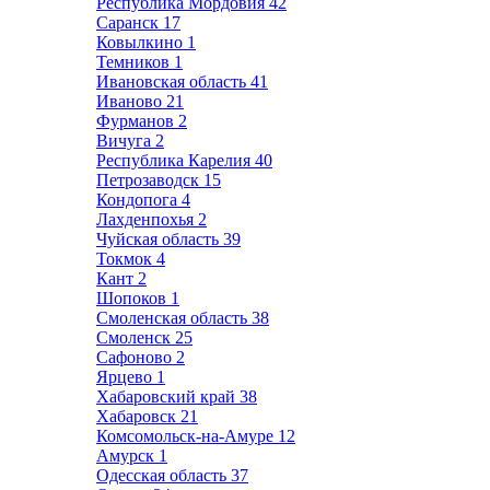
Республика Мордовия
42
Саранск
17
Ковылкино
1
Темников
1
Ивановская область
41
Иваново
21
Фурманов
2
Вичуга
2
Республика Карелия
40
Петрозаводск
15
Кондопога
4
Лахденпохья
2
Чуйская область
39
Токмок
4
Кант
2
Шопоков
1
Смоленская область
38
Смоленск
25
Сафоново
2
Ярцево
1
Хабаровский край
38
Хабаровск
21
Комсомольск-на-Амуре
12
Амурск
1
Одесская область
37