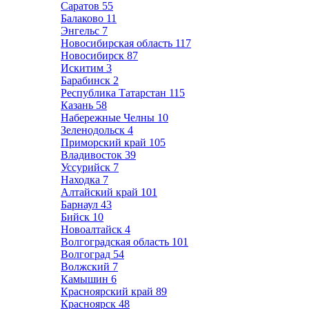
Саратов
55
Балаково
11
Энгельс
7
Новосибирская область
117
Новосибирск
87
Искитим
3
Барабинск
2
Республика Татарстан
115
Казань
58
Набережные Челны
10
Зеленодольск
4
Приморский край
105
Владивосток
39
Уссурийск
7
Находка
7
Алтайский край
101
Барнаул
43
Бийск
10
Новоалтайск
4
Волгоградская область
101
Волгоград
54
Волжский
7
Камышин
6
Красноярский край
89
Красноярск
48