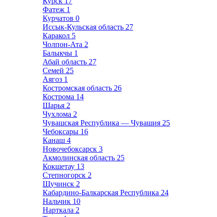
Курск
17
Фатеж
1
Курчатов
0
Иссык-Кульская область
27
Каракол
5
Чолпон-Ата
2
Балыкчы
1
Абай область
27
Семей
25
Аягоз
1
Костромская область
26
Кострома
14
Шарья
2
Чухлома
2
Чувашская Республика — Чувашия
25
Чебоксары
16
Канаш
4
Новочебоксарск
3
Акмолинская область
25
Кокшетау
13
Степногорск
2
Щучинск
2
Кабардино-Балкарская Республика
24
Нальчик
10
Нарткала
2