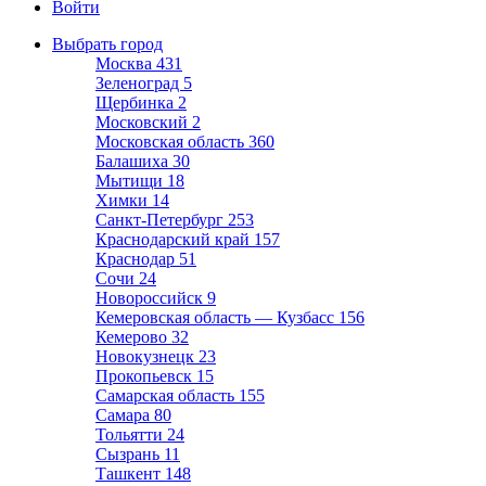
Войти
Выбрать город
Москва
431
Зеленоград
5
Щербинка
2
Московский
2
Московская область
360
Балашиха
30
Мытищи
18
Химки
14
Санкт-Петербург
253
Краснодарский край
157
Краснодар
51
Сочи
24
Новороссийск
9
Кемеровская область — Кузбасс
156
Кемерово
32
Новокузнецк
23
Прокопьевск
15
Самарская область
155
Самара
80
Тольятти
24
Сызрань
11
Ташкент
148