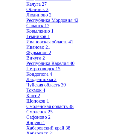
Калуга
27
Обнинск
3
Людиново
2
Республика Мордовия
42
Саранск
17
Ковылкино
1
Темников
1
Ивановская область
41
Иваново
21
Фурманов
2
Вичуга
2
Республика Карелия
40
Петрозаводск
15
Кондопога
4
Лахденпохья
2
Чуйская область
39
Токмок
4
Кант
2
Шопоков
1
Смоленская область
38
Смоленск
25
Сафоново
2
Ярцево
1
Хабаровский край
38
Хабаровск
21