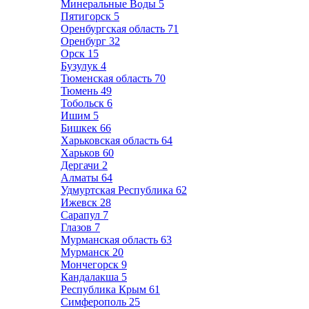
Минеральные Воды
5
Пятигорск
5
Оренбургская область
71
Оренбург
32
Орск
15
Бузулук
4
Тюменская область
70
Тюмень
49
Тобольск
6
Ишим
5
Бишкек
66
Харьковская область
64
Харьков
60
Дергачи
2
Алматы
64
Удмуртская Республика
62
Ижевск
28
Сарапул
7
Глазов
7
Мурманская область
63
Мурманск
20
Мончегорск
9
Кандалакша
5
Республика Крым
61
Симферополь
25