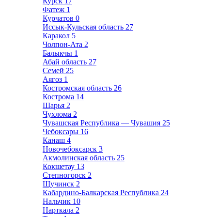
Курск
17
Фатеж
1
Курчатов
0
Иссык-Кульская область
27
Каракол
5
Чолпон-Ата
2
Балыкчы
1
Абай область
27
Семей
25
Аягоз
1
Костромская область
26
Кострома
14
Шарья
2
Чухлома
2
Чувашская Республика — Чувашия
25
Чебоксары
16
Канаш
4
Новочебоксарск
3
Акмолинская область
25
Кокшетау
13
Степногорск
2
Щучинск
2
Кабардино-Балкарская Республика
24
Нальчик
10
Нарткала
2