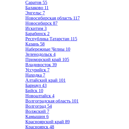
Саратов
55
Балаково
11
Энгельс
7
Новосибирская область
117
Новосибирск
87
Искитим
3
Барабинск
2
Республика Татарстан
115
Казань
58
Набережные Челны
10
Зеленодольск
4
Приморский край
105
Владивосток
39
Уссурийск
7
Находка
7
Алтайский край
101
Барнаул
43
Бийск
10
Новоалтайск
4
Волгоградская область
101
Волгоград
54
Волжский
7
Камышин
6
Красноярский край
89
Красноярск
48