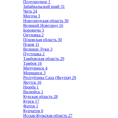
Подгородное
1
Забайкальский край
31
Чита
24
Могоча
3
Новгородская область
30
Великий Новгород
16
Боровичи
3
Окуловка
2
Псковская область
30
Псков
11
Великие Луки
3
Пустошка
2
Тамбовская область
29
Тамбов
16
Мичуринск
4
Моршанск
3
Республика Саха (Якутия)
29
Якутск
16
Нюрба
1
Вилюйск
1
Курская область
28
Курск
17
Фатеж
1
Курчатов
0
Иссык-Кульская область
27