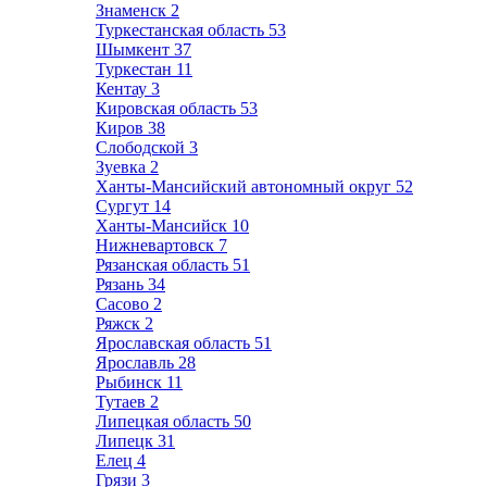
Знаменск
2
Туркестанская область
53
Шымкент
37
Туркестан
11
Кентау
3
Кировская область
53
Киров
38
Слободской
3
Зуевка
2
Ханты-Мансийский автономный округ
52
Сургут
14
Ханты-Мансийск
10
Нижневартовск
7
Рязанская область
51
Рязань
34
Сасово
2
Ряжск
2
Ярославская область
51
Ярославль
28
Рыбинск
11
Тутаев
2
Липецкая область
50
Липецк
31
Елец
4
Грязи
3