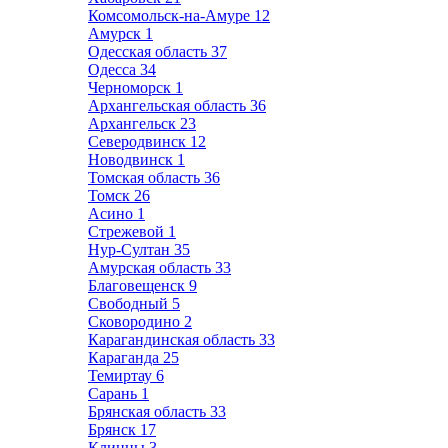
Комсомольск-на-Амуре
12
Амурск
1
Одесская область
37
Одесса
34
Черноморск
1
Архангельская область
36
Архангельск
23
Северодвинск
12
Новодвинск
1
Томская область
36
Томск
26
Асино
1
Стрежевой
1
Нур-Султан
35
Амурская область
33
Благовещенск
9
Свободный
5
Сковородино
2
Карагандинская область
33
Караганда
25
Темиртау
6
Сарань
1
Брянская область
33
Брянск
17
Клинцы
3