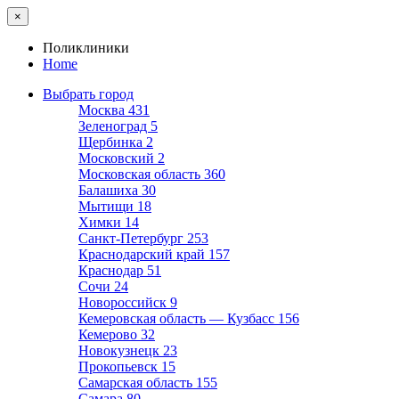
×
Поликлиники
Home
Выбрать город
Москва
431
Зеленоград
5
Щербинка
2
Московский
2
Московская область
360
Балашиха
30
Мытищи
18
Химки
14
Санкт-Петербург
253
Краснодарский край
157
Краснодар
51
Сочи
24
Новороссийск
9
Кемеровская область — Кузбасс
156
Кемерово
32
Новокузнецк
23
Прокопьевск
15
Самарская область
155
Самара
80