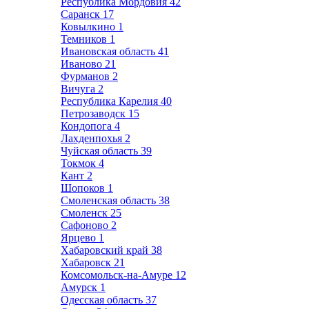
Республика Мордовия
42
Саранск
17
Ковылкино
1
Темников
1
Ивановская область
41
Иваново
21
Фурманов
2
Вичуга
2
Республика Карелия
40
Петрозаводск
15
Кондопога
4
Лахденпохья
2
Чуйская область
39
Токмок
4
Кант
2
Шопоков
1
Смоленская область
38
Смоленск
25
Сафоново
2
Ярцево
1
Хабаровский край
38
Хабаровск
21
Комсомольск-на-Амуре
12
Амурск
1
Одесская область
37