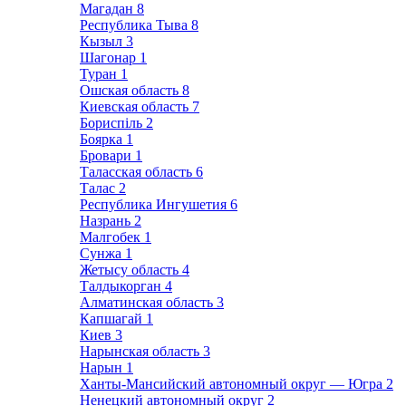
Магадан
8
Республика Тыва
8
Кызыл
3
Шагонар
1
Туран
1
Ошская область
8
Киевская область
7
Бориспіль
2
Боярка
1
Бровари
1
Таласская область
6
Талас
2
Республика Ингушетия
6
Назрань
2
Малгобек
1
Сунжа
1
Жетысу область
4
Талдыкорган
4
Алматинская область
3
Капшагай
1
Киев
3
Нарынская область
3
Нарын
1
Ханты-Мансийский автономный округ — Югра
2
Ненецкий автономный округ
2