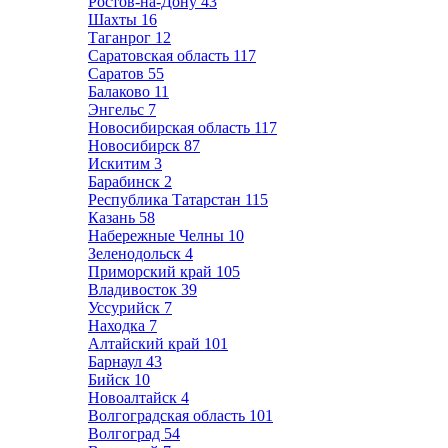
Ростов-на-Дону
43
Шахты
16
Таганрог
12
Саратовская область
117
Саратов
55
Балаково
11
Энгельс
7
Новосибирская область
117
Новосибирск
87
Искитим
3
Барабинск
2
Республика Татарстан
115
Казань
58
Набережные Челны
10
Зеленодольск
4
Приморский край
105
Владивосток
39
Уссурийск
7
Находка
7
Алтайский край
101
Барнаул
43
Бийск
10
Новоалтайск
4
Волгоградская область
101
Волгоград
54