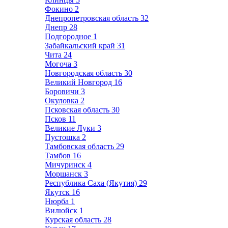
Фокино
2
Днепропетровская область
32
Днепр
28
Подгородное
1
Забайкальский край
31
Чита
24
Могоча
3
Новгородская область
30
Великий Новгород
16
Боровичи
3
Окуловка
2
Псковская область
30
Псков
11
Великие Луки
3
Пустошка
2
Тамбовская область
29
Тамбов
16
Мичуринск
4
Моршанск
3
Республика Саха (Якутия)
29
Якутск
16
Нюрба
1
Вилюйск
1
Курская область
28