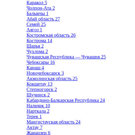
Каракол
5
Чолпон-Ата
2
Балыкчы
1
Абай область
27
Семей
25
Аягоз
1
Костромская область
26
Кострома
14
Шарья
2
Чухлома
2
Чувашская Республика — Чувашия
25
Чебоксары
16
Канаш
4
Новочебоксарск
3
Акмолинская область
25
Кокшетау
13
Степногорск
2
Щучинск
2
Кабардино-Балкарская Республика
24
Нальчик
10
Нарткала
2
Терек
1
Мангистауская область
24
Актау
7
Жанаозен
6