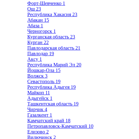
Форт-Шевченко
1
Ош
23
Республика Хакасия
23
Абакан
15
Абаза
1
Черногорск
1
Курганская область
23
Курган
22
Павлодарская область
21
Павлодар
19
Аксу
1
Республика Марий Эл
20
Йошкар-Ола
15
Волжск
3
Севастополь
19
Республика Адыгея
19
Майкоп
11
Адыгейск
1
Ташкентская область
19
Чирчик
4
Газалкент
1
Камчатский край
18
Петропавловск-Камчатский
10
Елизово
2
Вилючинск
2