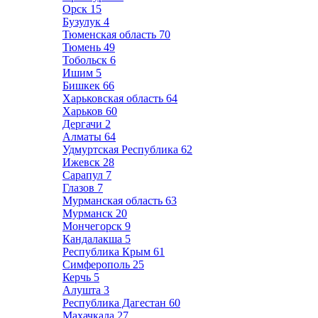
Орск
15
Бузулук
4
Тюменская область
70
Тюмень
49
Тобольск
6
Ишим
5
Бишкек
66
Харьковская область
64
Харьков
60
Дергачи
2
Алматы
64
Удмуртская Республика
62
Ижевск
28
Сарапул
7
Глазов
7
Мурманская область
63
Мурманск
20
Мончегорск
9
Кандалакша
5
Республика Крым
61
Симферополь
25
Керчь
5
Алушта
3
Республика Дагестан
60
Махачкала
27