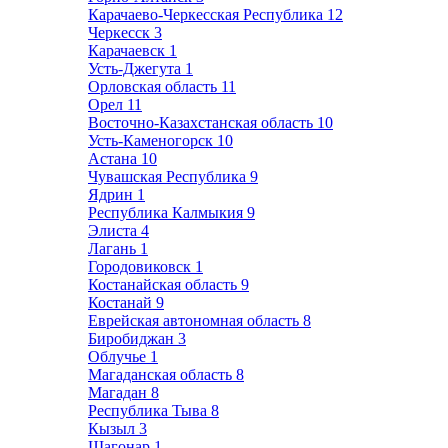
Карачаево-Черкесская Республика
12
Черкесск
3
Карачаевск
1
Усть-Джегута
1
Орловская область
11
Орел
11
Восточно-Казахстанская область
10
Усть-Каменогорск
10
Астана
10
Чувашская Республика
9
Ядрин
1
Республика Калмыкия
9
Элиста
4
Лагань
1
Городовиковск
1
Костанайская область
9
Костанай
9
Еврейская автономная область
8
Биробиджан
3
Облучье
1
Магаданская область
8
Магадан
8
Республика Тыва
8
Кызыл
3
Шагонар
1