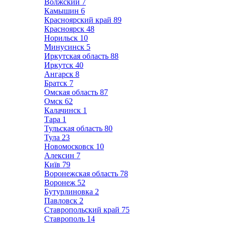
Волжский
7
Камышин
6
Красноярский край
89
Красноярск
48
Норильск
10
Минусинск
5
Иркутская область
88
Иркутск
40
Ангарск
8
Братск
7
Омская область
87
Омск
62
Калачинск
1
Тара
1
Тульская область
80
Тула
23
Новомосковск
10
Алексин
7
Київ
79
Воронежская область
78
Воронеж
52
Бутурлиновка
2
Павловск
2
Ставропольский край
75
Ставрополь
14