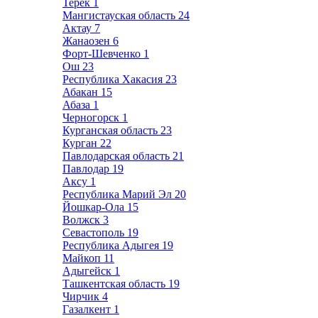
Терек
1
Мангистауская область
24
Актау
7
Жанаозен
6
Форт-Шевченко
1
Ош
23
Республика Хакасия
23
Абакан
15
Абаза
1
Черногорск
1
Курганская область
23
Курган
22
Павлодарская область
21
Павлодар
19
Аксу
1
Республика Марий Эл
20
Йошкар-Ола
15
Волжск
3
Севастополь
19
Республика Адыгея
19
Майкоп
11
Адыгейск
1
Ташкентская область
19
Чирчик
4
Газалкент
1