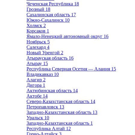
Чеченская Республика
18
Грозный
18
Сахалинская область
17
Южно-Сахалинск
10
Холмск
2
Корсаков
1
Ямало-Ненецкий автономный округ
16
Ноябрьск
5
Салехард
4
Новый Уренгой
2
Атырауская область
16
Атырау
15
Республика Северная Осетия — Алания
15
Владикавказ
10
Алагир
2
Дигора
1
Актюбинская область
14
Актобе
14
Северо-Казахстанская область
14
Петропавловск
13
Западно-Казахстанская область
13
Уральск
10
Западно-Казахтанская область
1
Республика Алтай
12
Горно-Алтайск
3