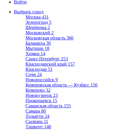
Войти
Выбрать город
Москва
431
Зеленоград
5
Щербинка
2
Московский
2
Московская область
360
Балашиха
30
Мытищи
18
Химки
14
Санкт-Петербург
253
Краснодарский край
157
Краснодар
51
Сочи
24
Новороссийск
9
Кемеровская область — Кузбасс
156
Кемерово
32
Новокузнецк
23
Прокопьевск
15
Самарская область
155
Самара
80
Тольятти
24
Сызрань
11
Ташкент
148