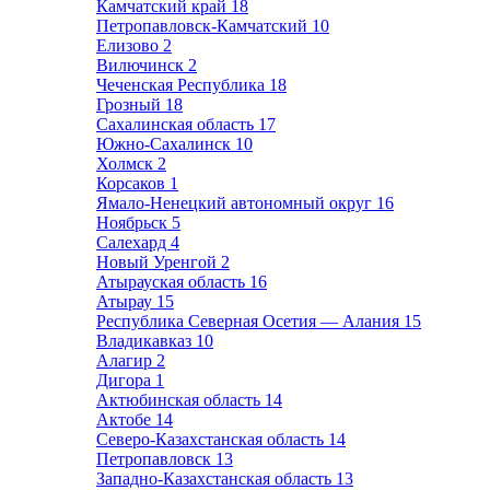
Камчатский край
18
Петропавловск-Камчатский
10
Елизово
2
Вилючинск
2
Чеченская Республика
18
Грозный
18
Сахалинская область
17
Южно-Сахалинск
10
Холмск
2
Корсаков
1
Ямало-Ненецкий автономный округ
16
Ноябрьск
5
Салехард
4
Новый Уренгой
2
Атырауская область
16
Атырау
15
Республика Северная Осетия — Алания
15
Владикавказ
10
Алагир
2
Дигора
1
Актюбинская область
14
Актобе
14
Северо-Казахстанская область
14
Петропавловск
13
Западно-Казахстанская область
13