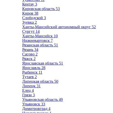
Кентау
3
Кировская область
53
Киров
38
Слободской
3
Зуевка
2
Ханты-Мансийский автономный округ
52
Сургут
14
Ханты-Мансийск
10
Нижневартовск
7
Рязанская область
51
Рязань
34
Сасово
2
Ряжск
2
Ярославская область
51
Ярославль
28
Рыбинск
11
Тутаев
2
Липецкая область
50
Липецк
31
Елец
4
Грязи
3
Ульяновская область
49
Ульяновск
33
Димитровград
4