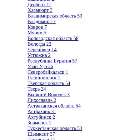
Дербент
11
Хасавюрт
3
Владимирская область
59
Владимир
17
Ковров
7
Муром
5
Вологодская область
58
Вологда
22
Череповец
14
Устюжна
2
Республика Бурятия
57
Улан-Удэ
26
Северобайкальск
1
Гусиноозерск
1
Тверская область
54
Тверь
24
Вышний Волочёк
3
Лихославль
2
Астраханская область
54
Астрахань
31
Ахтубинск
2
Знаменск
2
Туркестанская область
53
Шымкент
37
Туркестан
11