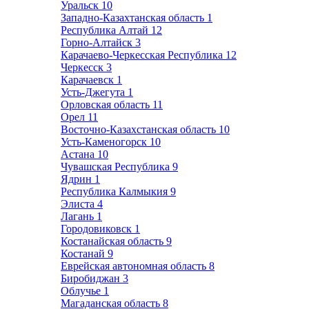
Уральск
10
Западно-Казахтанская область
1
Республика Алтай
12
Горно-Алтайск
3
Карачаево-Черкесская Республика
12
Черкесск
3
Карачаевск
1
Усть-Джегута
1
Орловская область
11
Орел
11
Восточно-Казахстанская область
10
Усть-Каменогорск
10
Астана
10
Чувашская Республика
9
Ядрин
1
Республика Калмыкия
9
Элиста
4
Лагань
1
Городовиковск
1
Костанайская область
9
Костанай
9
Еврейская автономная область
8
Биробиджан
3
Облучье
1
Магаданская область
8