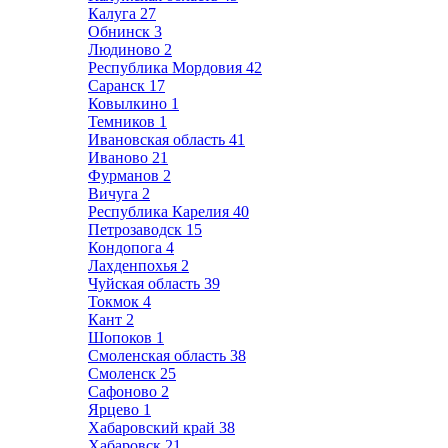
Калуга
27
Обнинск
3
Людиново
2
Республика Мордовия
42
Саранск
17
Ковылкино
1
Темников
1
Ивановская область
41
Иваново
21
Фурманов
2
Вичуга
2
Республика Карелия
40
Петрозаводск
15
Кондопога
4
Лахденпохья
2
Чуйская область
39
Токмок
4
Кант
2
Шопоков
1
Смоленская область
38
Смоленск
25
Сафоново
2
Ярцево
1
Хабаровский край
38
Хабаровск
21