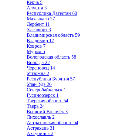
Керчь
5
Алушта
3
Республика Дагестан
60
Махачкала
27
Дербент
11
Хасавюрт
3
Владимирская область
59
Владимир
17
Ковров
7
Муром
5
Вологодская область
58
Вологда
22
Череповец
14
Устюжна
2
Республика Бурятия
57
Улан-Удэ
26
Северобайкальск
1
Гусиноозерск
1
Тверская область
54
Тверь
24
Вышний Волочёк
3
Лихославль
2
Астраханская область
54
Астрахань
31
Ахтубинск
2