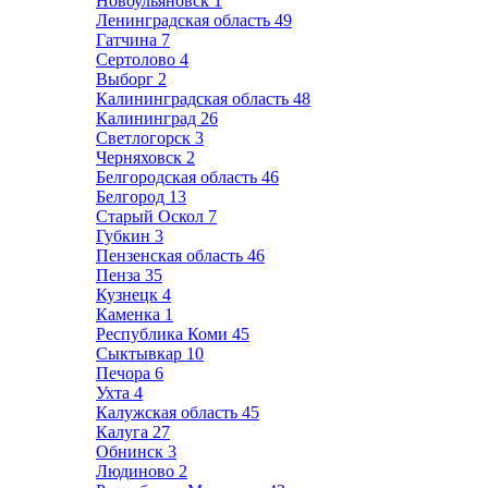
Новоульяновск
1
Ленинградская область
49
Гатчина
7
Сертолово
4
Выборг
2
Калининградская область
48
Калининград
26
Светлогорск
3
Черняховск
2
Белгородская область
46
Белгород
13
Старый Оскол
7
Губкин
3
Пензенская область
46
Пенза
35
Кузнецк
4
Каменка
1
Республика Коми
45
Сыктывкар
10
Печора
6
Ухта
4
Калужская область
45
Калуга
27
Обнинск
3
Людиново
2