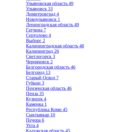
Ульяновская область
49
Ульяновск
33
Димитровград
4
Новоульяновск
1
Ленинградская область
49
Гатчина
7
Сертолово
4
Выборг
2
Калининградская область
48
Калининград
26
Светлогорск
3
Черняховск
2
Белгородская область
46
Белгород
13
Старый Оскол
7
Губкин
3
Пензенская область
46
Пенза
35
Кузнецк
4
Каменка
1
Республика Коми
45
Сыктывкар
10
Печора
6
Ухта
4
Калужская область
45