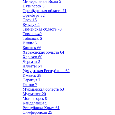
Минеральные Воды
5
Пятигорск
5
Оренбургская область
71
Оренбург
32
Орск
15
Бузулук
4
Тюменская область
70
Тюмень
49
Тобольск
6
Ишим
5
Бишкек
66
Харьковская область
64
Харьков
60
Дергачи
2
Алматы
64
Удмуртская Республика
62
Ижевск
28
Сарапул
7
Глазов
7
Мурманская область
63
Мурманск
20
Мончегорск
9
Кандалакша
5
Республика Крым
61
Симферополь
25