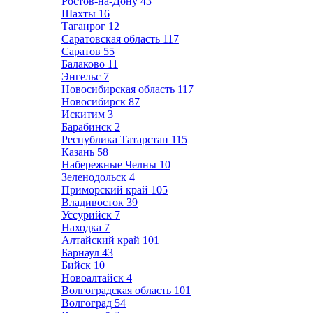
Ростов-на-Дону
43
Шахты
16
Таганрог
12
Саратовская область
117
Саратов
55
Балаково
11
Энгельс
7
Новосибирская область
117
Новосибирск
87
Искитим
3
Барабинск
2
Республика Татарстан
115
Казань
58
Набережные Челны
10
Зеленодольск
4
Приморский край
105
Владивосток
39
Уссурийск
7
Находка
7
Алтайский край
101
Барнаул
43
Бийск
10
Новоалтайск
4
Волгоградская область
101
Волгоград
54