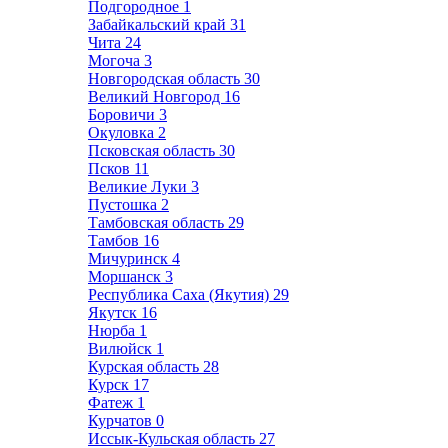
Подгородное
1
Забайкальский край
31
Чита
24
Могоча
3
Новгородская область
30
Великий Новгород
16
Боровичи
3
Окуловка
2
Псковская область
30
Псков
11
Великие Луки
3
Пустошка
2
Тамбовская область
29
Тамбов
16
Мичуринск
4
Моршанск
3
Республика Саха (Якутия)
29
Якутск
16
Нюрба
1
Вилюйск
1
Курская область
28
Курск
17
Фатеж
1
Курчатов
0
Иссык-Кульская область
27