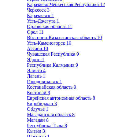
Карачаево-Черкесская Республика
12
Черкесск
3
Карачаевск
1
Усть-Джегута
1
Орловская область
11
Орел
11
Восточно-Казахстанская область
10
Усть-Каменогорск
10
Астана
10
Чувашская Республика
9
Ядрин
1
Республика Калмыкия
9
Элиста
4
Лагань
1
Городовиковск
1
Костанайская область
9
Костанай
9
Еврейская автономная область
8
Биробиджан
3
Облучье
1
Магаданская область
8
Магадан
8
Республика Тыва
8
Кызыл
3
Шагонар
1