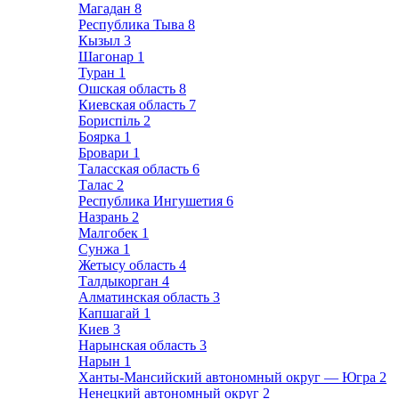
Магадан
8
Республика Тыва
8
Кызыл
3
Шагонар
1
Туран
1
Ошская область
8
Киевская область
7
Бориспіль
2
Боярка
1
Бровари
1
Таласская область
6
Талас
2
Республика Ингушетия
6
Назрань
2
Малгобек
1
Сунжа
1
Жетысу область
4
Талдыкорган
4
Алматинская область
3
Капшагай
1
Киев
3
Нарынская область
3
Нарын
1
Ханты-Мансийский автономный округ — Югра
2
Ненецкий автономный округ
2