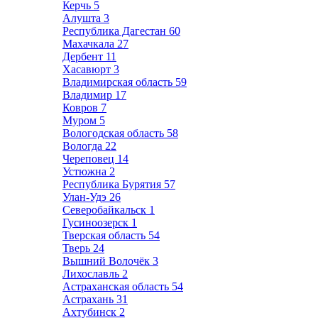
Керчь
5
Алушта
3
Республика Дагестан
60
Махачкала
27
Дербент
11
Хасавюрт
3
Владимирская область
59
Владимир
17
Ковров
7
Муром
5
Вологодская область
58
Вологда
22
Череповец
14
Устюжна
2
Республика Бурятия
57
Улан-Удэ
26
Северобайкальск
1
Гусиноозерск
1
Тверская область
54
Тверь
24
Вышний Волочёк
3
Лихославль
2
Астраханская область
54
Астрахань
31
Ахтубинск
2