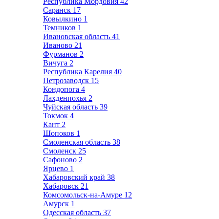
Республика Мордовия
42
Саранск
17
Ковылкино
1
Темников
1
Ивановская область
41
Иваново
21
Фурманов
2
Вичуга
2
Республика Карелия
40
Петрозаводск
15
Кондопога
4
Лахденпохья
2
Чуйская область
39
Токмок
4
Кант
2
Шопоков
1
Смоленская область
38
Смоленск
25
Сафоново
2
Ярцево
1
Хабаровский край
38
Хабаровск
21
Комсомольск-на-Амуре
12
Амурск
1
Одесская область
37