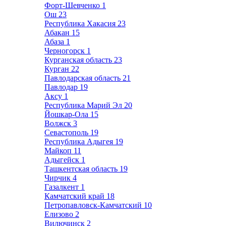
Форт-Шевченко
1
Ош
23
Республика Хакасия
23
Абакан
15
Абаза
1
Черногорск
1
Курганская область
23
Курган
22
Павлодарская область
21
Павлодар
19
Аксу
1
Республика Марий Эл
20
Йошкар-Ола
15
Волжск
3
Севастополь
19
Республика Адыгея
19
Майкоп
11
Адыгейск
1
Ташкентская область
19
Чирчик
4
Газалкент
1
Камчатский край
18
Петропавловск-Камчатский
10
Елизово
2
Вилючинск
2