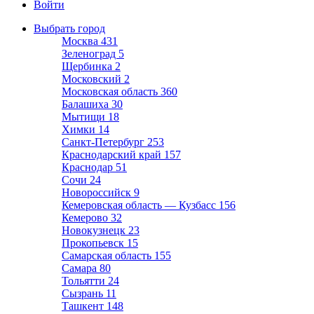
Войти
Выбрать город
Москва
431
Зеленоград
5
Щербинка
2
Московский
2
Московская область
360
Балашиха
30
Мытищи
18
Химки
14
Санкт-Петербург
253
Краснодарский край
157
Краснодар
51
Сочи
24
Новороссийск
9
Кемеровская область — Кузбасс
156
Кемерово
32
Новокузнецк
23
Прокопьевск
15
Самарская область
155
Самара
80
Тольятти
24
Сызрань
11
Ташкент
148