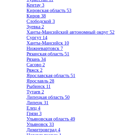
Кентау
3
Кировская область
53
Киров
38
Слободской
3
Зуевка
2
Ханты-Мансийский автономный округ
52
Сургут
14
Ханты-Мансийск
10
Нижневартовск
7
Рязанская область
51
Рязань
34
Сасово
2
Ряжск
2
Ярославская область
51
Ярославль
28
Рыбинск
11
Тутаев
2
Липецкая область
50
Липецк
31
Елец
4
Грязи
3
Ульяновская область
49
Ульяновск
33
Димитровград
4