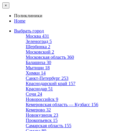
×
Поликлиники
Home
Выбрать город
Москва
431
Зеленоград
5
Щербинка
2
Московский
2
Московская область
360
Балашиха
30
Мытищи
18
Химки
14
Санкт-Петербург
253
Краснодарский край
157
Краснодар
51
Сочи
24
Новороссийск
9
Кемеровская область — Кузбасс
156
Кемерово
32
Новокузнецк
23
Прокопьевск
15
Самарская область
155
Самара
80