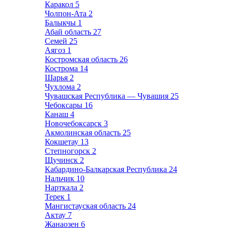
Каракол
5
Чолпон-Ата
2
Балыкчы
1
Абай область
27
Семей
25
Аягоз
1
Костромская область
26
Кострома
14
Шарья
2
Чухлома
2
Чувашская Республика — Чувашия
25
Чебоксары
16
Канаш
4
Новочебоксарск
3
Акмолинская область
25
Кокшетау
13
Степногорск
2
Щучинск
2
Кабардино-Балкарская Республика
24
Нальчик
10
Нарткала
2
Терек
1
Мангистауская область
24
Актау
7
Жанаозен
6