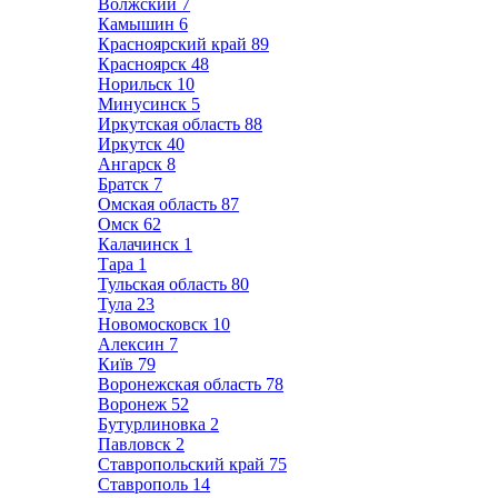
Волжский
7
Камышин
6
Красноярский край
89
Красноярск
48
Норильск
10
Минусинск
5
Иркутская область
88
Иркутск
40
Ангарск
8
Братск
7
Омская область
87
Омск
62
Калачинск
1
Тара
1
Тульская область
80
Тула
23
Новомосковск
10
Алексин
7
Київ
79
Воронежская область
78
Воронеж
52
Бутурлиновка
2
Павловск
2
Ставропольский край
75
Ставрополь
14