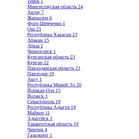
Терек
1
Мангистауская область
24
Актау
7
Жанаозен
6
Форт-Шевченко
1
Ош
23
Республика Хакасия
23
Абакан
15
Абаза
1
Черногорск
1
Курганская область
23
Курган
22
Павлодарская область
21
Павлодар
19
Аксу
1
Республика Марий Эл
20
Йошкар-Ола
15
Волжск
3
Севастополь
19
Республика Адыгея
19
Майкоп
11
Адыгейск
1
Ташкентская область
19
Чирчик
4
Газалкент
1