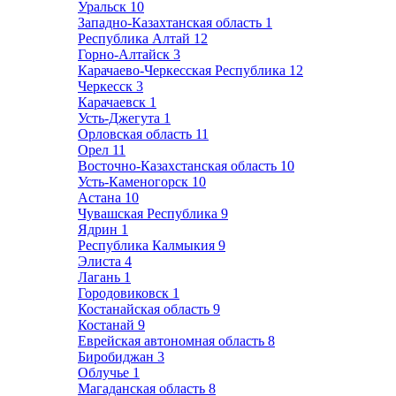
Уральск
10
Западно-Казахтанская область
1
Республика Алтай
12
Горно-Алтайск
3
Карачаево-Черкесская Республика
12
Черкесск
3
Карачаевск
1
Усть-Джегута
1
Орловская область
11
Орел
11
Восточно-Казахстанская область
10
Усть-Каменогорск
10
Астана
10
Чувашская Республика
9
Ядрин
1
Республика Калмыкия
9
Элиста
4
Лагань
1
Городовиковск
1
Костанайская область
9
Костанай
9
Еврейская автономная область
8
Биробиджан
3
Облучье
1
Магаданская область
8