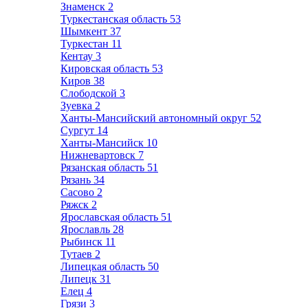
Знаменск
2
Туркестанская область
53
Шымкент
37
Туркестан
11
Кентау
3
Кировская область
53
Киров
38
Слободской
3
Зуевка
2
Ханты-Мансийский автономный округ
52
Сургут
14
Ханты-Мансийск
10
Нижневартовск
7
Рязанская область
51
Рязань
34
Сасово
2
Ряжск
2
Ярославская область
51
Ярославль
28
Рыбинск
11
Тутаев
2
Липецкая область
50
Липецк
31
Елец
4
Грязи
3