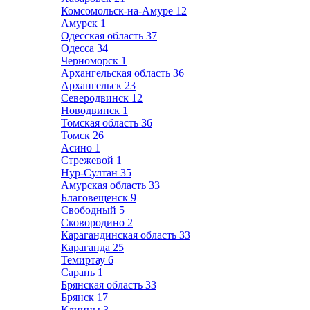
Комсомольск-на-Амуре
12
Амурск
1
Одесская область
37
Одесса
34
Черноморск
1
Архангельская область
36
Архангельск
23
Северодвинск
12
Новодвинск
1
Томская область
36
Томск
26
Асино
1
Стрежевой
1
Нур-Султан
35
Амурская область
33
Благовещенск
9
Свободный
5
Сковородино
2
Карагандинская область
33
Караганда
25
Темиртау
6
Сарань
1
Брянская область
33
Брянск
17
Клинцы
3