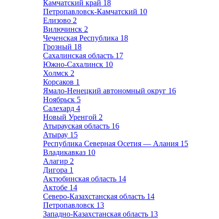
Камчатский край
18
Петропавловск-Камчатский
10
Елизово
2
Вилючинск
2
Чеченская Республика
18
Грозный
18
Сахалинская область
17
Южно-Сахалинск
10
Холмск
2
Корсаков
1
Ямало-Ненецкий автономный округ
16
Ноябрьск
5
Салехард
4
Новый Уренгой
2
Атырауская область
16
Атырау
15
Республика Северная Осетия — Алания
15
Владикавказ
10
Алагир
2
Дигора
1
Актюбинская область
14
Актобе
14
Северо-Казахстанская область
14
Петропавловск
13
Западно-Казахстанская область
13