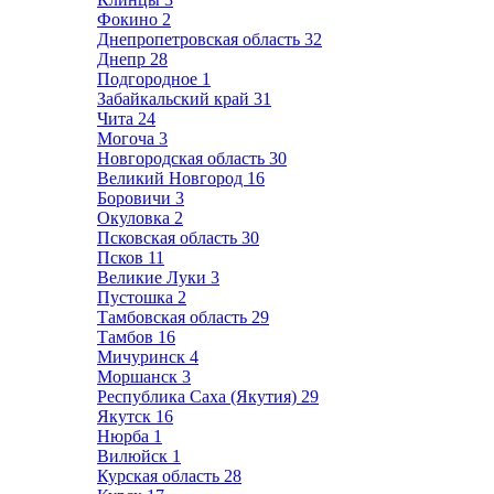
Фокино
2
Днепропетровская область
32
Днепр
28
Подгородное
1
Забайкальский край
31
Чита
24
Могоча
3
Новгородская область
30
Великий Новгород
16
Боровичи
3
Окуловка
2
Псковская область
30
Псков
11
Великие Луки
3
Пустошка
2
Тамбовская область
29
Тамбов
16
Мичуринск
4
Моршанск
3
Республика Саха (Якутия)
29
Якутск
16
Нюрба
1
Вилюйск
1
Курская область
28