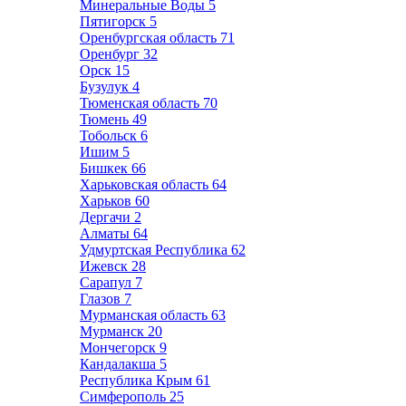
Минеральные Воды
5
Пятигорск
5
Оренбургская область
71
Оренбург
32
Орск
15
Бузулук
4
Тюменская область
70
Тюмень
49
Тобольск
6
Ишим
5
Бишкек
66
Харьковская область
64
Харьков
60
Дергачи
2
Алматы
64
Удмуртская Республика
62
Ижевск
28
Сарапул
7
Глазов
7
Мурманская область
63
Мурманск
20
Мончегорск
9
Кандалакша
5
Республика Крым
61
Симферополь
25