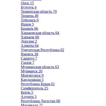
Орск
15
Бузулук
4
Тюменская область
70
Тюмень
49
Тобольск
6
Ишим
5
Бишкек
66
Харьковская область
64
Харьков
60
Дергачи
2
Алматы
64
Удмуртская Республика
62
Ижевск
28
Сарапул
7
Глазов
7
Мурманская область
63
Мурманск
20
Мончегорск
9
Кандалакша
5
Республика Крым
61
Симферополь
25
Керчь
5
Алушта
3
Республика Дагестан
60
Махачкала
27