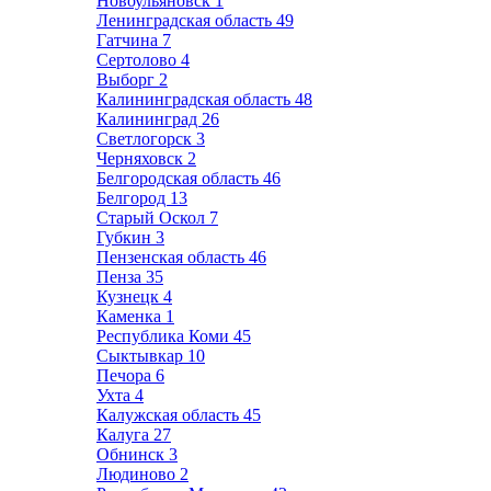
Новоульяновск
1
Ленинградская область
49
Гатчина
7
Сертолово
4
Выборг
2
Калининградская область
48
Калининград
26
Светлогорск
3
Черняховск
2
Белгородская область
46
Белгород
13
Старый Оскол
7
Губкин
3
Пензенская область
46
Пенза
35
Кузнецк
4
Каменка
1
Республика Коми
45
Сыктывкар
10
Печора
6
Ухта
4
Калужская область
45
Калуга
27
Обнинск
3
Людиново
2