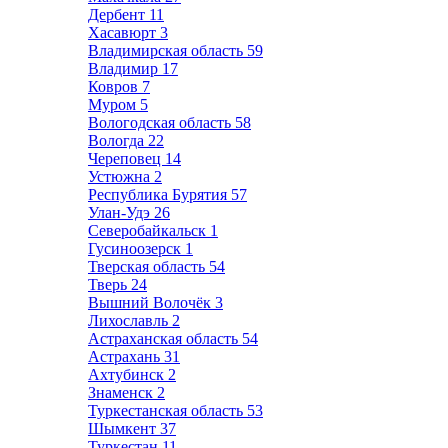
Дербент
11
Хасавюрт
3
Владимирская область
59
Владимир
17
Ковров
7
Муром
5
Вологодская область
58
Вологда
22
Череповец
14
Устюжна
2
Республика Бурятия
57
Улан-Удэ
26
Северобайкальск
1
Гусиноозерск
1
Тверская область
54
Тверь
24
Вышний Волочёк
3
Лихославль
2
Астраханская область
54
Астрахань
31
Ахтубинск
2
Знаменск
2
Туркестанская область
53
Шымкент
37
Туркестан
11