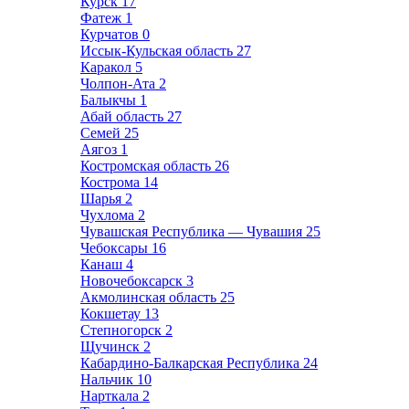
Курск
17
Фатеж
1
Курчатов
0
Иссык-Кульская область
27
Каракол
5
Чолпон-Ата
2
Балыкчы
1
Абай область
27
Семей
25
Аягоз
1
Костромская область
26
Кострома
14
Шарья
2
Чухлома
2
Чувашская Республика — Чувашия
25
Чебоксары
16
Канаш
4
Новочебоксарск
3
Акмолинская область
25
Кокшетау
13
Степногорск
2
Щучинск
2
Кабардино-Балкарская Республика
24
Нальчик
10
Нарткала
2