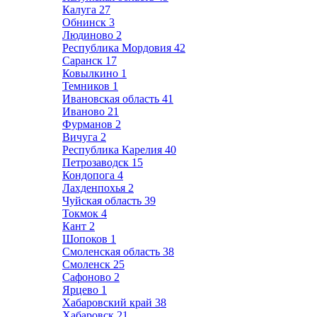
Калуга
27
Обнинск
3
Людиново
2
Республика Мордовия
42
Саранск
17
Ковылкино
1
Темников
1
Ивановская область
41
Иваново
21
Фурманов
2
Вичуга
2
Республика Карелия
40
Петрозаводск
15
Кондопога
4
Лахденпохья
2
Чуйская область
39
Токмок
4
Кант
2
Шопоков
1
Смоленская область
38
Смоленск
25
Сафоново
2
Ярцево
1
Хабаровский край
38
Хабаровск
21