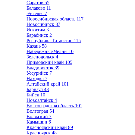
Саратов
55
Балаково
11
Энгельс
7
Новосибирская область
117
Новосибирск
87
Искитим
3
Барабинск
2
Республика Татарстан
115
Казань
58
Набережные Челны
10
Зеленодольск
4
Приморский край
105
Владивосток
39
Уссурийск
7
Находка
7
Алтайский край
101
Барнаул
43
Бийск
10
Новоалтайск
4
Волгоградская область
101
Волгоград
54
Волжский
7
Камышин
6
Красноярский край
89
Красноярск
48