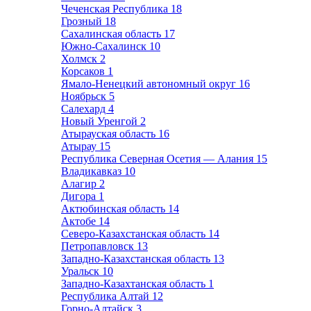
Чеченская Республика
18
Грозный
18
Сахалинская область
17
Южно-Сахалинск
10
Холмск
2
Корсаков
1
Ямало-Ненецкий автономный округ
16
Ноябрьск
5
Салехард
4
Новый Уренгой
2
Атырауская область
16
Атырау
15
Республика Северная Осетия — Алания
15
Владикавказ
10
Алагир
2
Дигора
1
Актюбинская область
14
Актобе
14
Северо-Казахстанская область
14
Петропавловск
13
Западно-Казахстанская область
13
Уральск
10
Западно-Казахтанская область
1
Республика Алтай
12
Горно-Алтайск
3