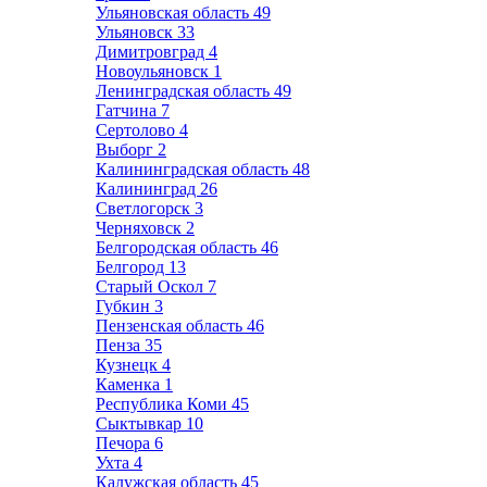
Ульяновская область
49
Ульяновск
33
Димитровград
4
Новоульяновск
1
Ленинградская область
49
Гатчина
7
Сертолово
4
Выборг
2
Калининградская область
48
Калининград
26
Светлогорск
3
Черняховск
2
Белгородская область
46
Белгород
13
Старый Оскол
7
Губкин
3
Пензенская область
46
Пенза
35
Кузнецк
4
Каменка
1
Республика Коми
45
Сыктывкар
10
Печора
6
Ухта
4
Калужская область
45