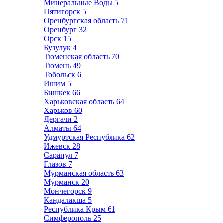
Минеральные Воды
5
Пятигорск
5
Оренбургская область
71
Оренбург
32
Орск
15
Бузулук
4
Тюменская область
70
Тюмень
49
Тобольск
6
Ишим
5
Бишкек
66
Харьковская область
64
Харьков
60
Дергачи
2
Алматы
64
Удмуртская Республика
62
Ижевск
28
Сарапул
7
Глазов
7
Мурманская область
63
Мурманск
20
Мончегорск
9
Кандалакша
5
Республика Крым
61
Симферополь
25