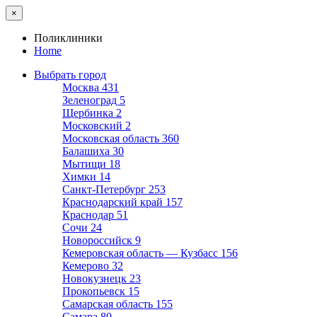
×
Поликлиники
Home
Выбрать город
Москва
431
Зеленоград
5
Щербинка
2
Московский
2
Московская область
360
Балашиха
30
Мытищи
18
Химки
14
Санкт-Петербург
253
Краснодарский край
157
Краснодар
51
Сочи
24
Новороссийск
9
Кемеровская область — Кузбасс
156
Кемерово
32
Новокузнецк
23
Прокопьевск
15
Самарская область
155
Самара
80