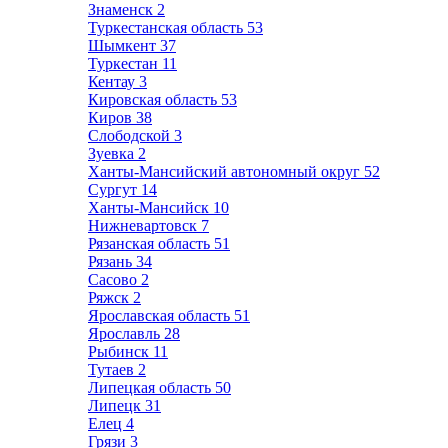
Знаменск
2
Туркестанская область
53
Шымкент
37
Туркестан
11
Кентау
3
Кировская область
53
Киров
38
Слободской
3
Зуевка
2
Ханты-Мансийский автономный округ
52
Сургут
14
Ханты-Мансийск
10
Нижневартовск
7
Рязанская область
51
Рязань
34
Сасово
2
Ряжск
2
Ярославская область
51
Ярославль
28
Рыбинск
11
Тутаев
2
Липецкая область
50
Липецк
31
Елец
4
Грязи
3