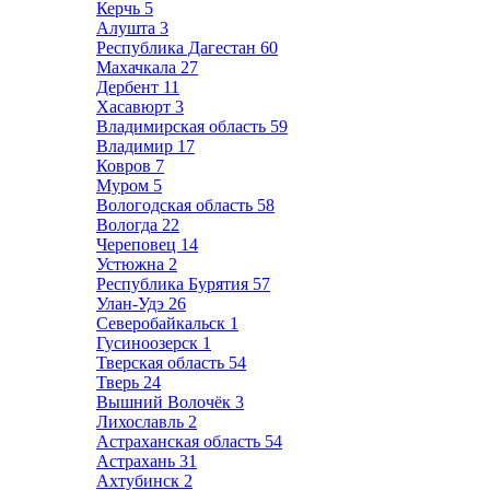
Керчь
5
Алушта
3
Республика Дагестан
60
Махачкала
27
Дербент
11
Хасавюрт
3
Владимирская область
59
Владимир
17
Ковров
7
Муром
5
Вологодская область
58
Вологда
22
Череповец
14
Устюжна
2
Республика Бурятия
57
Улан-Удэ
26
Северобайкальск
1
Гусиноозерск
1
Тверская область
54
Тверь
24
Вышний Волочёк
3
Лихославль
2
Астраханская область
54
Астрахань
31
Ахтубинск
2