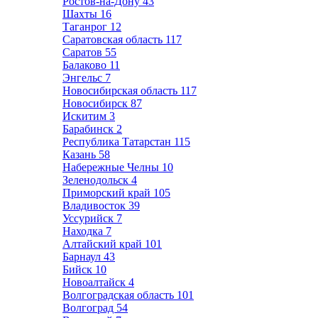
Ростов-на-Дону
43
Шахты
16
Таганрог
12
Саратовская область
117
Саратов
55
Балаково
11
Энгельс
7
Новосибирская область
117
Новосибирск
87
Искитим
3
Барабинск
2
Республика Татарстан
115
Казань
58
Набережные Челны
10
Зеленодольск
4
Приморский край
105
Владивосток
39
Уссурийск
7
Находка
7
Алтайский край
101
Барнаул
43
Бийск
10
Новоалтайск
4
Волгоградская область
101
Волгоград
54