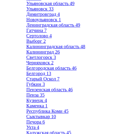
Ульяновская область
49
Ульяновск
33
Димитровград
4
Новоульяновск
1
Ленинградская область
49
Гатчина
7
Сертолово
4
Выборг
2
Калининградская область
48
Калининград
26
Светлогорск
3
Черняховск
2
Белгородская область
46
Белгород
13
Старый Оскол
7
Губкин
3
Пензенская область
46
Пенза
35
Кузнецк
4
Каменка
1
Республика Коми
45
Сыктывкар
10
Печора
6
Ухта
4
Калужская область
45