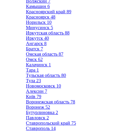
Волжский
7
Камышин
6
Красноярский край
89
Красноярск
48
Норильск
10
Минусинск
5
Иркутская область
88
Иркутск
40
Ангарск
8
Братск
7
Омская область
87
Омск
62
Калачинск
1
Тара
1
Тульская область
80
Тула
23
Новомосковск
10
Алексин
7
Київ
79
Воронежская область
78
Воронеж
52
Бутурлиновка
2
Павловск
2
Ставропольский край
75
Ставрополь
14