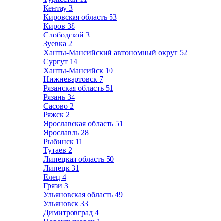
Кентау
3
Кировская область
53
Киров
38
Слободской
3
Зуевка
2
Ханты-Мансийский автономный округ
52
Сургут
14
Ханты-Мансийск
10
Нижневартовск
7
Рязанская область
51
Рязань
34
Сасово
2
Ряжск
2
Ярославская область
51
Ярославль
28
Рыбинск
11
Тутаев
2
Липецкая область
50
Липецк
31
Елец
4
Грязи
3
Ульяновская область
49
Ульяновск
33
Димитровград
4