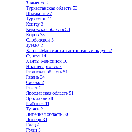
Знаменск
2
Туркестанская область
53
Шымкент
37
Туркестан
11
Кентау
3
Кировская область
53
Киров
38
Слободской
3
Зуевка
2
Ханты-Мансийский автономный округ
52
Сургут
14
Ханты-Мансийск
10
Нижневартовск
7
Рязанская область
51
Рязань
34
Сасово
2
Ряжск
2
Ярославская область
51
Ярославль
28
Рыбинск
11
Тутаев
2
Липецкая область
50
Липецк
31
Елец
4
Грязи
3