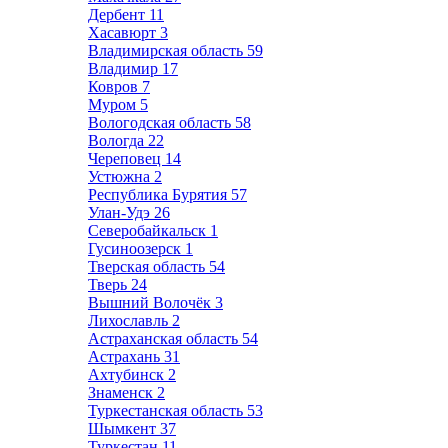
Дербент
11
Хасавюрт
3
Владимирская область
59
Владимир
17
Ковров
7
Муром
5
Вологодская область
58
Вологда
22
Череповец
14
Устюжна
2
Республика Бурятия
57
Улан-Удэ
26
Северобайкальск
1
Гусиноозерск
1
Тверская область
54
Тверь
24
Вышний Волочёк
3
Лихославль
2
Астраханская область
54
Астрахань
31
Ахтубинск
2
Знаменск
2
Туркестанская область
53
Шымкент
37
Туркестан
11