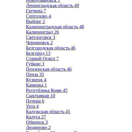
Новоульяновск
1
Ленинградская область
49
Гатчина
7
Сертолово
4
Выборг
2
Калининградская область
48
Калининград
26
Светлогорск
3
Черняховск
2
Белгородская область
46
Белгород
13
Старый Оскол
7
Губкин
3
Пензенская область
46
Пенза
35
Кузнецк
4
Каменка
1
Республика Коми
45
Сыктывкар
10
Печора
6
Ухта
4
Калужская область
45
Калуга
27
Обнинск
3
Людиново
2