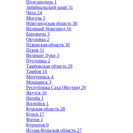
Подгородное
1
Забайкальский край
31
Чита
24
Могоча
3
Новгородская область
30
Великий Новгород
16
Боровичи
3
Окуловка
2
Псковская область
30
Псков
11
Великие Луки
3
Пустошка
2
Тамбовская область
29
Тамбов
16
Мичуринск
4
Моршанск
3
Республика Саха (Якутия)
29
Якутск
16
Нюрба
1
Вилюйск
1
Курская область
28
Курск
17
Фатеж
1
Курчатов
0
Иссык-Кульская область
27