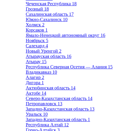
Чеченская Республика
18
Грозный
18
Сахалинская область
17
Южно-Сахалинск
10
Холмск
2
Корсаков
1
Ямало-Ненецкий автономный округ
16
Ноябрьск
5
Салехард
4
Новый Уренгой
2
Атырауская область
16
Атырау
15
Республика Северная Осетия — Алания
15
Владикавказ
10
Алагир
2
Дигора
1
Актюбинская область
14
Актобе
14
Северо-Казахстанская область
14
Петропавловск
13
Западно-Казахстанская область
13
Уральск
10
Западно-Казахтанская область
1
Республика Алтай
12
Горно-Алтайск
3