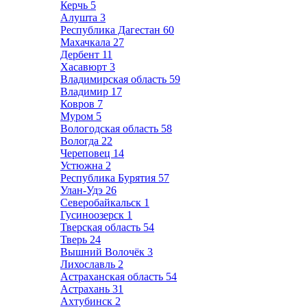
Керчь
5
Алушта
3
Республика Дагестан
60
Махачкала
27
Дербент
11
Хасавюрт
3
Владимирская область
59
Владимир
17
Ковров
7
Муром
5
Вологодская область
58
Вологда
22
Череповец
14
Устюжна
2
Республика Бурятия
57
Улан-Удэ
26
Северобайкальск
1
Гусиноозерск
1
Тверская область
54
Тверь
24
Вышний Волочёк
3
Лихославль
2
Астраханская область
54
Астрахань
31
Ахтубинск
2