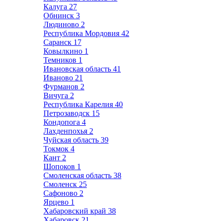
Калуга
27
Обнинск
3
Людиново
2
Республика Мордовия
42
Саранск
17
Ковылкино
1
Темников
1
Ивановская область
41
Иваново
21
Фурманов
2
Вичуга
2
Республика Карелия
40
Петрозаводск
15
Кондопога
4
Лахденпохья
2
Чуйская область
39
Токмок
4
Кант
2
Шопоков
1
Смоленская область
38
Смоленск
25
Сафоново
2
Ярцево
1
Хабаровский край
38
Хабаровск
21