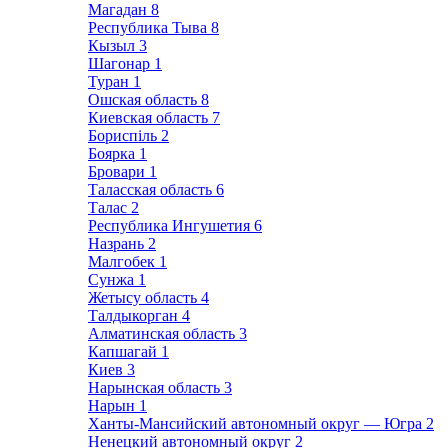
Магадан
8
Республика Тыва
8
Кызыл
3
Шагонар
1
Туран
1
Ошская область
8
Киевская область
7
Бориспіль
2
Боярка
1
Бровари
1
Таласская область
6
Талас
2
Республика Ингушетия
6
Назрань
2
Малгобек
1
Сунжа
1
Жетысу область
4
Талдыкорган
4
Алматинская область
3
Капшагай
1
Киев
3
Нарынская область
3
Нарын
1
Ханты-Мансийский автономный округ — Югра
2
Ненецкий автономный округ
2