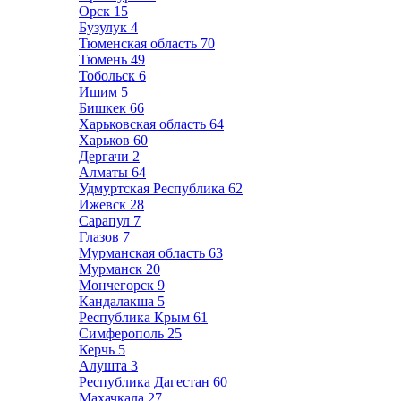
Орск
15
Бузулук
4
Тюменская область
70
Тюмень
49
Тобольск
6
Ишим
5
Бишкек
66
Харьковская область
64
Харьков
60
Дергачи
2
Алматы
64
Удмуртская Республика
62
Ижевск
28
Сарапул
7
Глазов
7
Мурманская область
63
Мурманск
20
Мончегорск
9
Кандалакша
5
Республика Крым
61
Симферополь
25
Керчь
5
Алушта
3
Республика Дагестан
60
Махачкала
27