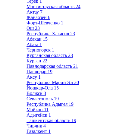
Терек
1
Мангистауская область
24
Актау
7
Жанаозен
6
Форт-Шевченко
1
Ош
23
Республика Хакасия
23
Абакан
15
Абаза
1
Черногорск
1
Курганская область
23
Курган
22
Павлодарская область
21
Павлодар
19
Аксу
1
Республика Марий Эл
20
Йошкар-Ола
15
Волжск
3
Севастополь
19
Республика Адыгея
19
Майкоп
11
Адыгейск
1
Ташкентская область
19
Чирчик
4
Газалкент
1