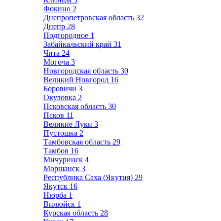
Фокино
2
Днепропетровская область
32
Днепр
28
Подгородное
1
Забайкальский край
31
Чита
24
Могоча
3
Новгородская область
30
Великий Новгород
16
Боровичи
3
Окуловка
2
Псковская область
30
Псков
11
Великие Луки
3
Пустошка
2
Тамбовская область
29
Тамбов
16
Мичуринск
4
Моршанск
3
Республика Саха (Якутия)
29
Якутск
16
Нюрба
1
Вилюйск
1
Курская область
28