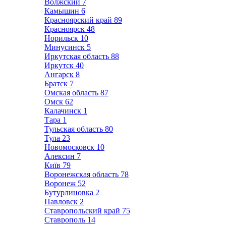
Волжский
7
Камышин
6
Красноярский край
89
Красноярск
48
Норильск
10
Минусинск
5
Иркутская область
88
Иркутск
40
Ангарск
8
Братск
7
Омская область
87
Омск
62
Калачинск
1
Тара
1
Тульская область
80
Тула
23
Новомосковск
10
Алексин
7
Київ
79
Воронежская область
78
Воронеж
52
Бутурлиновка
2
Павловск
2
Ставропольский край
75
Ставрополь
14