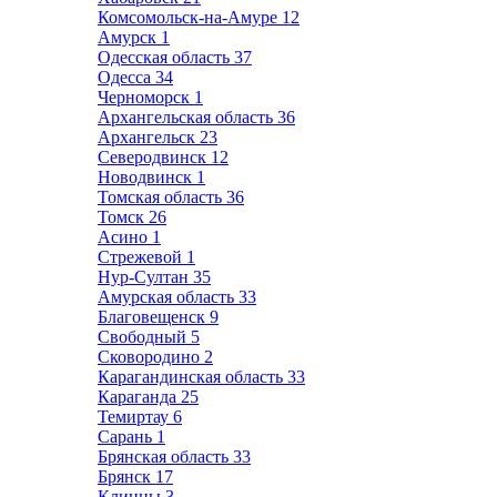
Комсомольск-на-Амуре
12
Амурск
1
Одесская область
37
Одесса
34
Черноморск
1
Архангельская область
36
Архангельск
23
Северодвинск
12
Новодвинск
1
Томская область
36
Томск
26
Асино
1
Стрежевой
1
Нур-Султан
35
Амурская область
33
Благовещенск
9
Свободный
5
Сковородино
2
Карагандинская область
33
Караганда
25
Темиртау
6
Сарань
1
Брянская область
33
Брянск
17
Клинцы
3