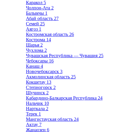
Каракол
5
Чолпон-Ата
2
Балыкчы
1
Абай область
27
Семей
25
Аягоз
1
Костромская область
26
Кострома
14
Шарья
2
Чухлома
2
Чувашская Республика — Чувашия
25
Чебоксары
16
Канаш
4
Новочебоксарск
3
Акмолинская область
25
Кокшетау
13
Степногорск
2
Щучинск
2
Кабардино-Балкарская Республика
24
Нальчик
10
Нарткала
2
Терек
1
Мангистауская область
24
Актау
7
Жанаозен
6