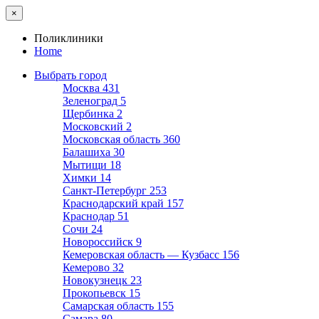
×
Поликлиники
Home
Выбрать город
Москва
431
Зеленоград
5
Щербинка
2
Московский
2
Московская область
360
Балашиха
30
Мытищи
18
Химки
14
Санкт-Петербург
253
Краснодарский край
157
Краснодар
51
Сочи
24
Новороссийск
9
Кемеровская область — Кузбасс
156
Кемерово
32
Новокузнецк
23
Прокопьевск
15
Самарская область
155
Самара
80