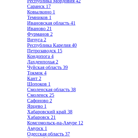
Республика Мордовия
42
Саранск
17
Ковылкино
1
Темников
1
Ивановская область
41
Иваново
21
Фурманов
2
Вичуга
2
Республика Карелия
40
Петрозаводск
15
Кондопога
4
Лахденпохья
2
Чуйская область
39
Токмок
4
Кант
2
Шопоков
1
Смоленская область
38
Смоленск
25
Сафоново
2
Ярцево
1
Хабаровский край
38
Хабаровск
21
Комсомольск-на-Амуре
12
Амурск
1
Одесская область
37