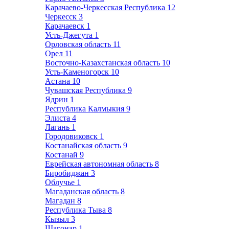
Карачаево-Черкесская Республика
12
Черкесск
3
Карачаевск
1
Усть-Джегута
1
Орловская область
11
Орел
11
Восточно-Казахстанская область
10
Усть-Каменогорск
10
Астана
10
Чувашская Республика
9
Ядрин
1
Республика Калмыкия
9
Элиста
4
Лагань
1
Городовиковск
1
Костанайская область
9
Костанай
9
Еврейская автономная область
8
Биробиджан
3
Облучье
1
Магаданская область
8
Магадан
8
Республика Тыва
8
Кызыл
3
Шагонар
1