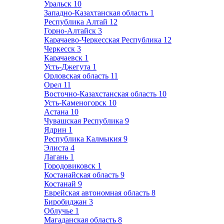
Уральск
10
Западно-Казахтанская область
1
Республика Алтай
12
Горно-Алтайск
3
Карачаево-Черкесская Республика
12
Черкесск
3
Карачаевск
1
Усть-Джегута
1
Орловская область
11
Орел
11
Восточно-Казахстанская область
10
Усть-Каменогорск
10
Астана
10
Чувашская Республика
9
Ядрин
1
Республика Калмыкия
9
Элиста
4
Лагань
1
Городовиковск
1
Костанайская область
9
Костанай
9
Еврейская автономная область
8
Биробиджан
3
Облучье
1
Магаданская область
8