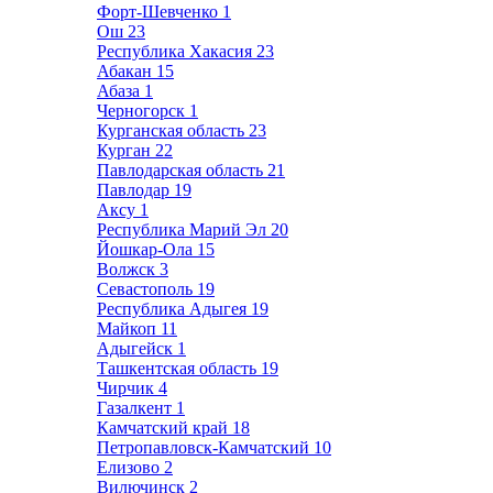
Форт-Шевченко
1
Ош
23
Республика Хакасия
23
Абакан
15
Абаза
1
Черногорск
1
Курганская область
23
Курган
22
Павлодарская область
21
Павлодар
19
Аксу
1
Республика Марий Эл
20
Йошкар-Ола
15
Волжск
3
Севастополь
19
Республика Адыгея
19
Майкоп
11
Адыгейск
1
Ташкентская область
19
Чирчик
4
Газалкент
1
Камчатский край
18
Петропавловск-Камчатский
10
Елизово
2
Вилючинск
2