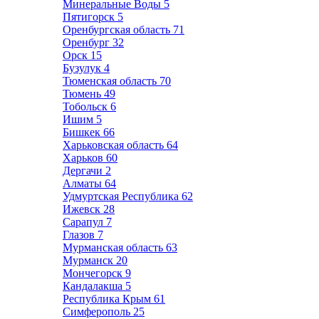
Минеральные Воды
5
Пятигорск
5
Оренбургская область
71
Оренбург
32
Орск
15
Бузулук
4
Тюменская область
70
Тюмень
49
Тобольск
6
Ишим
5
Бишкек
66
Харьковская область
64
Харьков
60
Дергачи
2
Алматы
64
Удмуртская Республика
62
Ижевск
28
Сарапул
7
Глазов
7
Мурманская область
63
Мурманск
20
Мончегорск
9
Кандалакша
5
Республика Крым
61
Симферополь
25