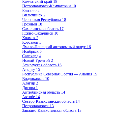
Камчатский край
18
Петропавловск-Камчатский
10
Елизово
2
Вилючинск
2
Чеченская Республика
18
Грозный
18
Сахалинская область
17
Южно-Сахалинск
10
Холмск
2
Корсаков
1
Ямало-Ненецкий автономный округ
16
Ноябрьск
5
Салехард
4
Новый Уренгой
2
Атырауская область
16
Атырау
15
Республика Северная Осетия — Алания
15
Владикавказ
10
Алагир
2
Дигора
1
Актюбинская область
14
Актобе
14
Северо-Казахстанская область
14
Петропавловск
13
Западно-Казахстанская область
13