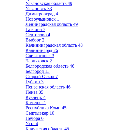
Ульяновская область
49
Ульяновск
33
Димитровград
4
Новоульяновск
1
Ленинградская область
49
Гатчина
7
Сертолово
4
Выборг
2
Калининградская область
48
Калининград
26
Светлогорск
3
Черняховск
2
Белгородская область
46
Белгород
13
Старый Оскол
7
Губкин
3
Пензенская область
46
Пенза
35
Кузнецк
4
Каменка
1
Республика Коми
45
Сыктывкар
10
Печора
6
Ухта
4
Калужская область
45