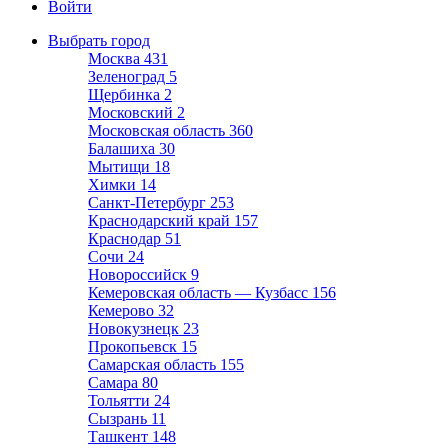
Войти
Выбрать город
Москва
431
Зеленоград
5
Щербинка
2
Московский
2
Московская область
360
Балашиха
30
Мытищи
18
Химки
14
Санкт-Петербург
253
Краснодарский край
157
Краснодар
51
Сочи
24
Новороссийск
9
Кемеровская область — Кузбасс
156
Кемерово
32
Новокузнецк
23
Прокопьевск
15
Самарская область
155
Самара
80
Тольятти
24
Сызрань
11
Ташкент
148