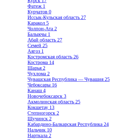
Курск
17
Фатеж
1
Курчатов
0
Иссык-Кульская область
27
Каракол
5
Чолпон-Ата
2
Балыкчы
1
Абай область
27
Семей
25
Аягоз
1
Костромская область
26
Кострома
14
Шарья
2
Чухлома
2
Чувашская Республика — Чувашия
25
Чебоксары
16
Канаш
4
Новочебоксарск
3
Акмолинская область
25
Кокшетау
13
Степногорск
2
Щучинск
2
Кабардино-Балкарская Республика
24
Нальчик
10
Нарткала
2