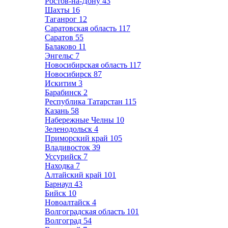
Ростов-на-Дону
43
Шахты
16
Таганрог
12
Саратовская область
117
Саратов
55
Балаково
11
Энгельс
7
Новосибирская область
117
Новосибирск
87
Искитим
3
Барабинск
2
Республика Татарстан
115
Казань
58
Набережные Челны
10
Зеленодольск
4
Приморский край
105
Владивосток
39
Уссурийск
7
Находка
7
Алтайский край
101
Барнаул
43
Бийск
10
Новоалтайск
4
Волгоградская область
101
Волгоград
54