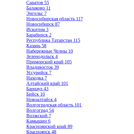
Саратов
55
Балаково
11
Энгельс
7
Новосибирская область
117
Новосибирск
87
Искитим
3
Барабинск
2
Республика Татарстан
115
Казань
58
Набережные Челны
10
Зеленодольск
4
Приморский край
105
Владивосток
39
Уссурийск
7
Находка
7
Алтайский край
101
Барнаул
43
Бийск
10
Новоалтайск
4
Волгоградская область
101
Волгоград
54
Волжский
7
Камышин
6
Красноярский край
89
Красноярск
48