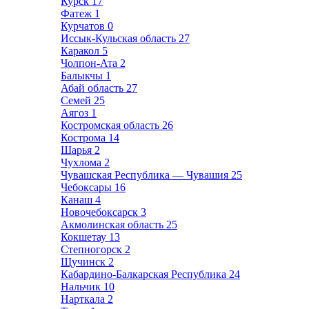
Курск
17
Фатеж
1
Курчатов
0
Иссык-Кульская область
27
Каракол
5
Чолпон-Ата
2
Балыкчы
1
Абай область
27
Семей
25
Аягоз
1
Костромская область
26
Кострома
14
Шарья
2
Чухлома
2
Чувашская Республика — Чувашия
25
Чебоксары
16
Канаш
4
Новочебоксарск
3
Акмолинская область
25
Кокшетау
13
Степногорск
2
Щучинск
2
Кабардино-Балкарская Республика
24
Нальчик
10
Нарткала
2