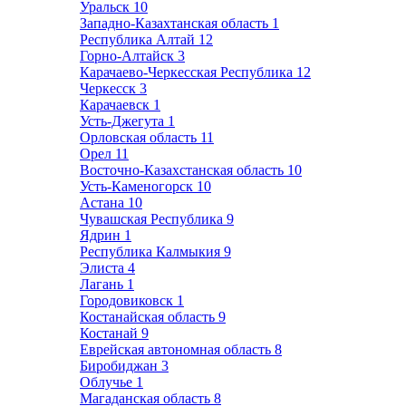
Уральск
10
Западно-Казахтанская область
1
Республика Алтай
12
Горно-Алтайск
3
Карачаево-Черкесская Республика
12
Черкесск
3
Карачаевск
1
Усть-Джегута
1
Орловская область
11
Орел
11
Восточно-Казахстанская область
10
Усть-Каменогорск
10
Астана
10
Чувашская Республика
9
Ядрин
1
Республика Калмыкия
9
Элиста
4
Лагань
1
Городовиковск
1
Костанайская область
9
Костанай
9
Еврейская автономная область
8
Биробиджан
3
Облучье
1
Магаданская область
8