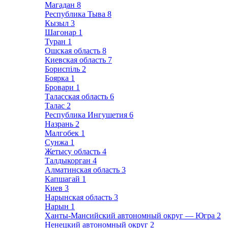
Магадан
8
Республика Тыва
8
Кызыл
3
Шагонар
1
Туран
1
Ошская область
8
Киевская область
7
Бориспіль
2
Боярка
1
Бровари
1
Таласская область
6
Талас
2
Республика Ингушетия
6
Назрань
2
Малгобек
1
Сунжа
1
Жетысу область
4
Талдыкорган
4
Алматинская область
3
Капшагай
1
Киев
3
Нарынская область
3
Нарын
1
Ханты-Мансийский автономный округ — Югра
2
Ненецкий автономный округ
2