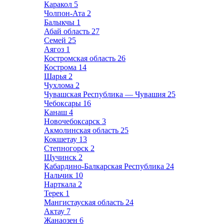
Каракол
5
Чолпон-Ата
2
Балыкчы
1
Абай область
27
Семей
25
Аягоз
1
Костромская область
26
Кострома
14
Шарья
2
Чухлома
2
Чувашская Республика — Чувашия
25
Чебоксары
16
Канаш
4
Новочебоксарск
3
Акмолинская область
25
Кокшетау
13
Степногорск
2
Щучинск
2
Кабардино-Балкарская Республика
24
Нальчик
10
Нарткала
2
Терек
1
Мангистауская область
24
Актау
7
Жанаозен
6