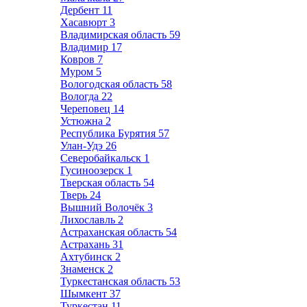
Дербент
11
Хасавюрт
3
Владимирская область
59
Владимир
17
Ковров
7
Муром
5
Вологодская область
58
Вологда
22
Череповец
14
Устюжна
2
Республика Бурятия
57
Улан-Удэ
26
Северобайкальск
1
Гусиноозерск
1
Тверская область
54
Тверь
24
Вышний Волочёк
3
Лихославль
2
Астраханская область
54
Астрахань
31
Ахтубинск
2
Знаменск
2
Туркестанская область
53
Шымкент
37
Туркестан
11