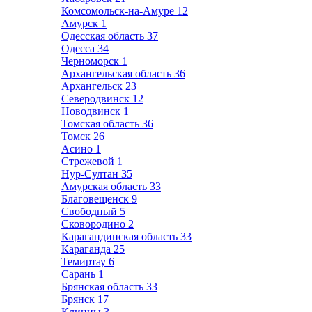
Комсомольск-на-Амуре
12
Амурск
1
Одесская область
37
Одесса
34
Черноморск
1
Архангельская область
36
Архангельск
23
Северодвинск
12
Новодвинск
1
Томская область
36
Томск
26
Асино
1
Стрежевой
1
Нур-Султан
35
Амурская область
33
Благовещенск
9
Свободный
5
Сковородино
2
Карагандинская область
33
Караганда
25
Темиртау
6
Сарань
1
Брянская область
33
Брянск
17
Клинцы
3