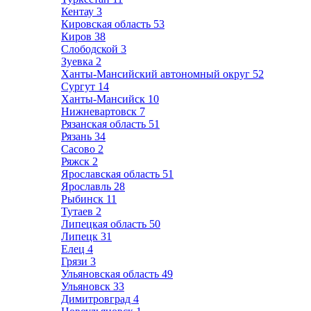
Кентау
3
Кировская область
53
Киров
38
Слободской
3
Зуевка
2
Ханты-Мансийский автономный округ
52
Сургут
14
Ханты-Мансийск
10
Нижневартовск
7
Рязанская область
51
Рязань
34
Сасово
2
Ряжск
2
Ярославская область
51
Ярославль
28
Рыбинск
11
Тутаев
2
Липецкая область
50
Липецк
31
Елец
4
Грязи
3
Ульяновская область
49
Ульяновск
33
Димитровград
4