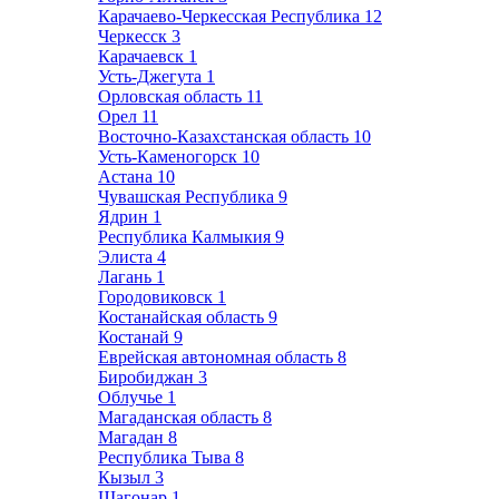
Карачаево-Черкесская Республика
12
Черкесск
3
Карачаевск
1
Усть-Джегута
1
Орловская область
11
Орел
11
Восточно-Казахстанская область
10
Усть-Каменогорск
10
Астана
10
Чувашская Республика
9
Ядрин
1
Республика Калмыкия
9
Элиста
4
Лагань
1
Городовиковск
1
Костанайская область
9
Костанай
9
Еврейская автономная область
8
Биробиджан
3
Облучье
1
Магаданская область
8
Магадан
8
Республика Тыва
8
Кызыл
3
Шагонар
1