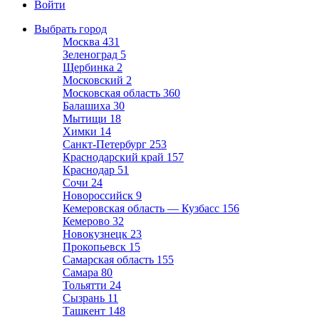
Войти
Выбрать город
Москва
431
Зеленоград
5
Щербинка
2
Московский
2
Московская область
360
Балашиха
30
Мытищи
18
Химки
14
Санкт-Петербург
253
Краснодарский край
157
Краснодар
51
Сочи
24
Новороссийск
9
Кемеровская область — Кузбасс
156
Кемерово
32
Новокузнецк
23
Прокопьевск
15
Самарская область
155
Самара
80
Тольятти
24
Сызрань
11
Ташкент
148