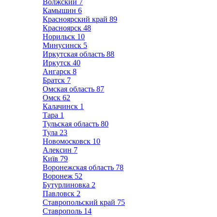
Волжский
7
Камышин
6
Красноярский край
89
Красноярск
48
Норильск
10
Минусинск
5
Иркутская область
88
Иркутск
40
Ангарск
8
Братск
7
Омская область
87
Омск
62
Калачинск
1
Тара
1
Тульская область
80
Тула
23
Новомосковск
10
Алексин
7
Київ
79
Воронежская область
78
Воронеж
52
Бутурлиновка
2
Павловск
2
Ставропольский край
75
Ставрополь
14