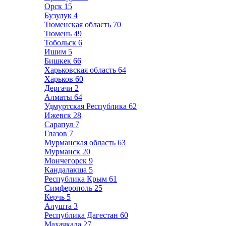
Орск
15
Бузулук
4
Тюменская область
70
Тюмень
49
Тобольск
6
Ишим
5
Бишкек
66
Харьковская область
64
Харьков
60
Дергачи
2
Алматы
64
Удмуртская Республика
62
Ижевск
28
Сарапул
7
Глазов
7
Мурманская область
63
Мурманск
20
Мончегорск
9
Кандалакша
5
Республика Крым
61
Симферополь
25
Керчь
5
Алушта
3
Республика Дагестан
60
Махачкала
27