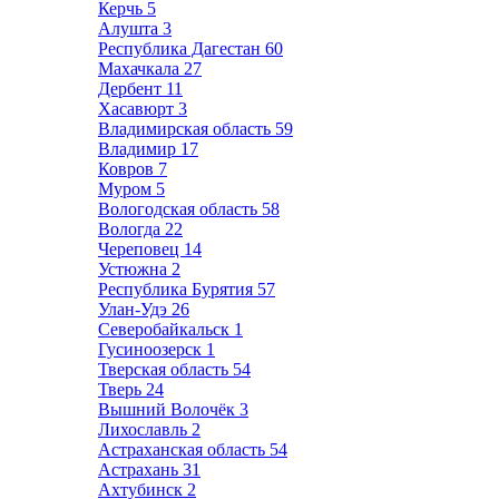
Керчь
5
Алушта
3
Республика Дагестан
60
Махачкала
27
Дербент
11
Хасавюрт
3
Владимирская область
59
Владимир
17
Ковров
7
Муром
5
Вологодская область
58
Вологда
22
Череповец
14
Устюжна
2
Республика Бурятия
57
Улан-Удэ
26
Северобайкальск
1
Гусиноозерск
1
Тверская область
54
Тверь
24
Вышний Волочёк
3
Лихославль
2
Астраханская область
54
Астрахань
31
Ахтубинск
2