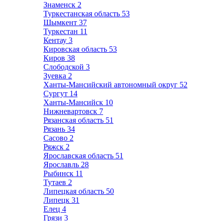
Знаменск
2
Туркестанская область
53
Шымкент
37
Туркестан
11
Кентау
3
Кировская область
53
Киров
38
Слободской
3
Зуевка
2
Ханты-Мансийский автономный округ
52
Сургут
14
Ханты-Мансийск
10
Нижневартовск
7
Рязанская область
51
Рязань
34
Сасово
2
Ряжск
2
Ярославская область
51
Ярославль
28
Рыбинск
11
Тутаев
2
Липецкая область
50
Липецк
31
Елец
4
Грязи
3