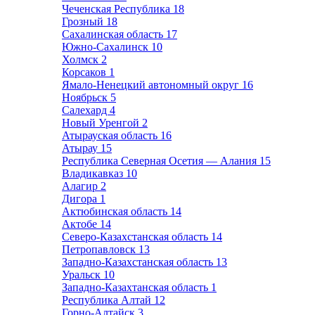
Чеченская Республика
18
Грозный
18
Сахалинская область
17
Южно-Сахалинск
10
Холмск
2
Корсаков
1
Ямало-Ненецкий автономный округ
16
Ноябрьск
5
Салехард
4
Новый Уренгой
2
Атырауская область
16
Атырау
15
Республика Северная Осетия — Алания
15
Владикавказ
10
Алагир
2
Дигора
1
Актюбинская область
14
Актобе
14
Северо-Казахстанская область
14
Петропавловск
13
Западно-Казахстанская область
13
Уральск
10
Западно-Казахтанская область
1
Республика Алтай
12
Горно-Алтайск
3