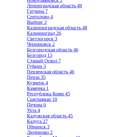
Новоульяновск
1
Ленинградская область
49
Гатчина
7
Сертолово
4
Выборг
2
Калининградская область
48
Калининград
26
Светлогорск
3
Черняховск
2
Белгородская область
46
Белгород
13
Старый Оскол
7
Губкин
3
Пензенская область
46
Пенза
35
Кузнецк
4
Каменка
1
Республика Коми
45
Сыктывкар
10
Печора
6
Ухта
4
Калужская область
45
Калуга
27
Обнинск
3
Людиново
2