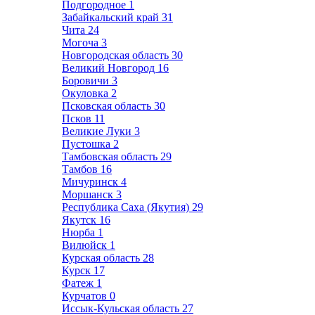
Подгородное
1
Забайкальский край
31
Чита
24
Могоча
3
Новгородская область
30
Великий Новгород
16
Боровичи
3
Окуловка
2
Псковская область
30
Псков
11
Великие Луки
3
Пустошка
2
Тамбовская область
29
Тамбов
16
Мичуринск
4
Моршанск
3
Республика Саха (Якутия)
29
Якутск
16
Нюрба
1
Вилюйск
1
Курская область
28
Курск
17
Фатеж
1
Курчатов
0
Иссык-Кульская область
27