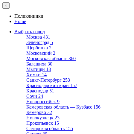
×
Поликлиники
Home
Выбрать город
Москва
431
Зеленоград
5
Щербинка
2
Московский
2
Московская область
360
Балашиха
30
Мытищи
18
Химки
14
Санкт-Петербург
253
Краснодарский край
157
Краснодар
51
Сочи
24
Новороссийск
9
Кемеровская область — Кузбасс
156
Кемерово
32
Новокузнецк
23
Прокопьевск
15
Самарская область
155
Самара
80