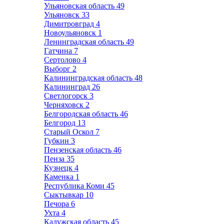
Ульяновская область
49
Ульяновск
33
Димитровград
4
Новоульяновск
1
Ленинградская область
49
Гатчина
7
Сертолово
4
Выборг
2
Калининградская область
48
Калининград
26
Светлогорск
3
Черняховск
2
Белгородская область
46
Белгород
13
Старый Оскол
7
Губкин
3
Пензенская область
46
Пенза
35
Кузнецк
4
Каменка
1
Республика Коми
45
Сыктывкар
10
Печора
6
Ухта
4
Калужская область
45