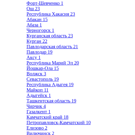
Форт-Шевченко
1
Ош
23
Республика Хакасия
23
Абакан
15
Абаза
1
Черногорск
1
Курганская область
23
Курган
22
Павлодарская область
21
Павлодар
19
Аксу
1
Республика Марий Эл
20
Йошкар-Ола
15
Волжск
3
Севастополь
19
Республика Адыгея
19
Майкоп
11
Адыгейск
1
Ташкентская область
19
Чирчик
4
Газалкент
1
Камчатский край
18
Петропавловск-Камчатский
10
Елизово
2
Вилючинск
2