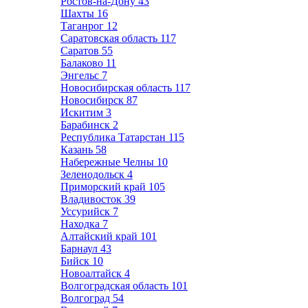
Ростов-на-Дону
43
Шахты
16
Таганрог
12
Саратовская область
117
Саратов
55
Балаково
11
Энгельс
7
Новосибирская область
117
Новосибирск
87
Искитим
3
Барабинск
2
Республика Татарстан
115
Казань
58
Набережные Челны
10
Зеленодольск
4
Приморский край
105
Владивосток
39
Уссурийск
7
Находка
7
Алтайский край
101
Барнаул
43
Бийск
10
Новоалтайск
4
Волгоградская область
101
Волгоград
54