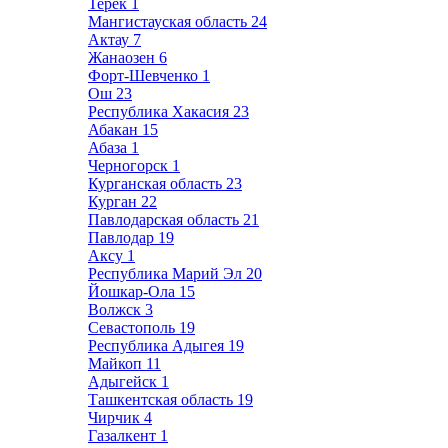
Терек
1
Мангистауская область
24
Актау
7
Жанаозен
6
Форт-Шевченко
1
Ош
23
Республика Хакасия
23
Абакан
15
Абаза
1
Черногорск
1
Курганская область
23
Курган
22
Павлодарская область
21
Павлодар
19
Аксу
1
Республика Марий Эл
20
Йошкар-Ола
15
Волжск
3
Севастополь
19
Республика Адыгея
19
Майкоп
11
Адыгейск
1
Ташкентская область
19
Чирчик
4
Газалкент
1