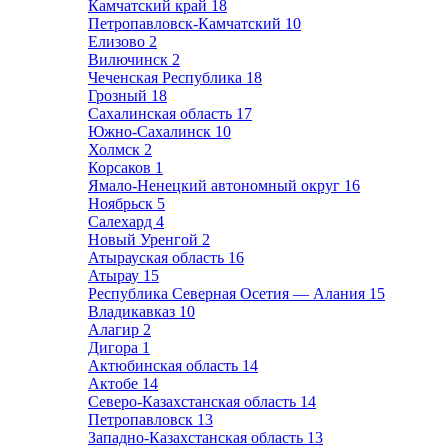
Камчатский край
18
Петропавловск-Камчатский
10
Елизово
2
Вилючинск
2
Чеченская Республика
18
Грозный
18
Сахалинская область
17
Южно-Сахалинск
10
Холмск
2
Корсаков
1
Ямало-Ненецкий автономный округ
16
Ноябрьск
5
Салехард
4
Новый Уренгой
2
Атырауская область
16
Атырау
15
Республика Северная Осетия — Алания
15
Владикавказ
10
Алагир
2
Дигора
1
Актюбинская область
14
Актобе
14
Северо-Казахстанская область
14
Петропавловск
13
Западно-Казахстанская область
13