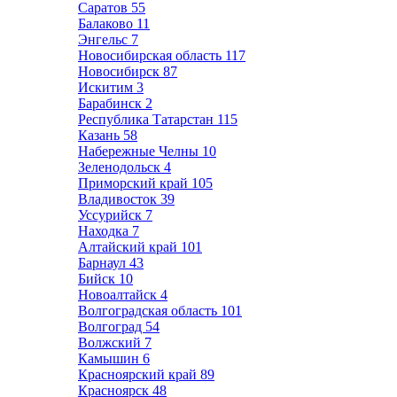
Саратов
55
Балаково
11
Энгельс
7
Новосибирская область
117
Новосибирск
87
Искитим
3
Барабинск
2
Республика Татарстан
115
Казань
58
Набережные Челны
10
Зеленодольск
4
Приморский край
105
Владивосток
39
Уссурийск
7
Находка
7
Алтайский край
101
Барнаул
43
Бийск
10
Новоалтайск
4
Волгоградская область
101
Волгоград
54
Волжский
7
Камышин
6
Красноярский край
89
Красноярск
48