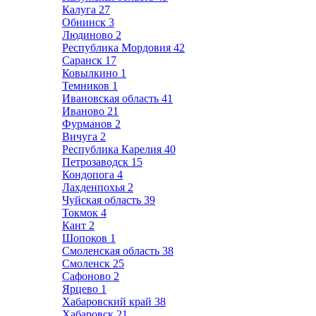
Калуга
27
Обнинск
3
Людиново
2
Республика Мордовия
42
Саранск
17
Ковылкино
1
Темников
1
Ивановская область
41
Иваново
21
Фурманов
2
Вичуга
2
Республика Карелия
40
Петрозаводск
15
Кондопога
4
Лахденпохья
2
Чуйская область
39
Токмок
4
Кант
2
Шопоков
1
Смоленская область
38
Смоленск
25
Сафоново
2
Ярцево
1
Хабаровский край
38
Хабаровск
21