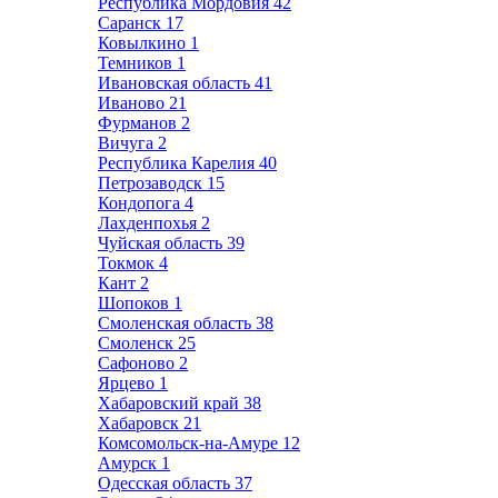
Республика Мордовия
42
Саранск
17
Ковылкино
1
Темников
1
Ивановская область
41
Иваново
21
Фурманов
2
Вичуга
2
Республика Карелия
40
Петрозаводск
15
Кондопога
4
Лахденпохья
2
Чуйская область
39
Токмок
4
Кант
2
Шопоков
1
Смоленская область
38
Смоленск
25
Сафоново
2
Ярцево
1
Хабаровский край
38
Хабаровск
21
Комсомольск-на-Амуре
12
Амурск
1
Одесская область
37