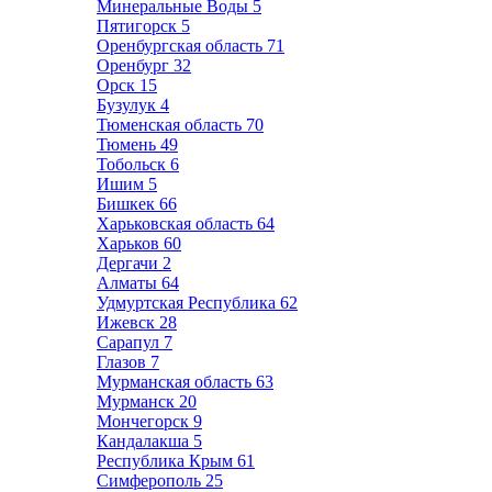
Минеральные Воды
5
Пятигорск
5
Оренбургская область
71
Оренбург
32
Орск
15
Бузулук
4
Тюменская область
70
Тюмень
49
Тобольск
6
Ишим
5
Бишкек
66
Харьковская область
64
Харьков
60
Дергачи
2
Алматы
64
Удмуртская Республика
62
Ижевск
28
Сарапул
7
Глазов
7
Мурманская область
63
Мурманск
20
Мончегорск
9
Кандалакша
5
Республика Крым
61
Симферополь
25