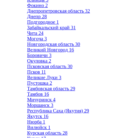
Фокино
2
Днепропетровская область
32
Днепр
28
Подгородное
1
Забайкальский край
31
Чита
24
Могоча
3
Новгородская область
30
Великий Новгород
16
Боровичи
3
Окуловка
2
Псковская область
30
Псков
11
Великие Луки
3
Пустошка
2
Тамбовская область
29
Тамбов
16
Мичуринск
4
Моршанск
3
Республика Саха (Якутия)
29
Якутск
16
Нюрба
1
Вилюйск
1
Курская область
28