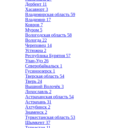
Дербент
11
Хасавюрт
3
Владимирская область
59
Владимир
17
Ковров
7
Муром
5
Вологодская область
58
Вологда
22
Череповец
14
Устюжна
2
Республика Бурятия
57
Улан-Удэ
26
Северобайкальск
1
Гусиноозерск
1
Тверская область
54
Тверь
24
Вышний Волочёк
3
Лихославль
2
Астраханская область
54
Астрахань
31
Ахтубинск
2
Знаменск
2
Туркестанская область
53
Шымкент
37
Туркестан
11