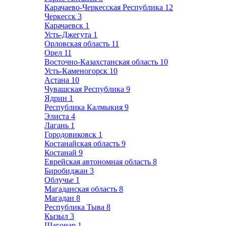
Карачаево-Черкесская Республика
12
Черкесск
3
Карачаевск
1
Усть-Джегута
1
Орловская область
11
Орел
11
Восточно-Казахстанская область
10
Усть-Каменогорск
10
Астана
10
Чувашская Республика
9
Ядрин
1
Республика Калмыкия
9
Элиста
4
Лагань
1
Городовиковск
1
Костанайская область
9
Костанай
9
Еврейская автономная область
8
Биробиджан
3
Облучье
1
Магаданская область
8
Магадан
8
Республика Тыва
8
Кызыл
3
Шагонар
1