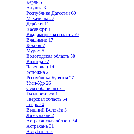
Керчь
5
Алушта
3
Республика Дагестан
60
Махачкала
27
Дербент
11
Хасавюрт
3
Владимирская область
59
Владимир
17
Ковров
7
Муром
5
Вологодская область
58
Вологда
22
Череповец
14
Устюжна
2
Республика Бурятия
57
Улан-Удэ
26
Северобайкальск
1
Гусиноозерск
1
Тверская область
54
Тверь
24
Вышний Волочёк
3
Лихославль
2
Астраханская область
54
Астрахань
31
Ахтубинск
2