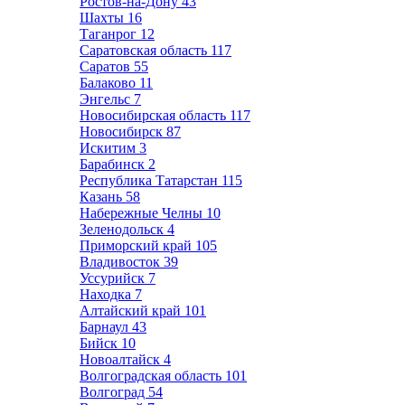
Ростов-на-Дону
43
Шахты
16
Таганрог
12
Саратовская область
117
Саратов
55
Балаково
11
Энгельс
7
Новосибирская область
117
Новосибирск
87
Искитим
3
Барабинск
2
Республика Татарстан
115
Казань
58
Набережные Челны
10
Зеленодольск
4
Приморский край
105
Владивосток
39
Уссурийск
7
Находка
7
Алтайский край
101
Барнаул
43
Бийск
10
Новоалтайск
4
Волгоградская область
101
Волгоград
54