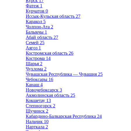
Курск
17
Фатеж
1
Курчатов
0
Иссык-Кульская область
27
Каракол
5
Чолпон-Ата
2
Балыкчы
1
Абай область
27
Семей
25
Аягоз
1
Костромская область
26
Кострома
14
Шарья
2
Чухлома
2
Чувашская Республика — Чувашия
25
Чебоксары
16
Канаш
4
Новочебоксарск
3
Акмолинская область
25
Кокшетау
13
Степногорск
2
Щучинск
2
Кабардино-Балкарская Республика
24
Нальчик
10
Нарткала
2