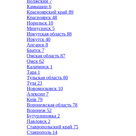
Волжский
7
Камышин
6
Красноярский край
89
Красноярск
48
Норильск
10
Минусинск
5
Иркутская область
88
Иркутск
40
Ангарск
8
Братск
7
Омская область
87
Омск
62
Калачинск
1
Тара
1
Тульская область
80
Тула
23
Новомосковск
10
Алексин
7
Київ
79
Воронежская область
78
Воронеж
52
Бутурлиновка
2
Павловск
2
Ставропольский край
75
Ставрополь
14