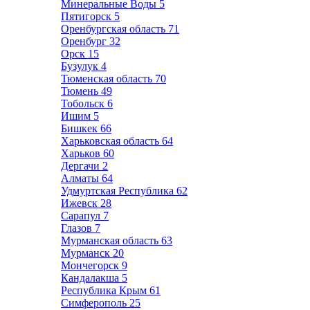
Минеральные Воды
5
Пятигорск
5
Оренбургская область
71
Оренбург
32
Орск
15
Бузулук
4
Тюменская область
70
Тюмень
49
Тобольск
6
Ишим
5
Бишкек
66
Харьковская область
64
Харьков
60
Дергачи
2
Алматы
64
Удмуртская Республика
62
Ижевск
28
Сарапул
7
Глазов
7
Мурманская область
63
Мурманск
20
Мончегорск
9
Кандалакша
5
Республика Крым
61
Симферополь
25