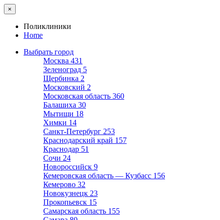
×
Поликлиники
Home
Выбрать город
Москва
431
Зеленоград
5
Щербинка
2
Московский
2
Московская область
360
Балашиха
30
Мытищи
18
Химки
14
Санкт-Петербург
253
Краснодарский край
157
Краснодар
51
Сочи
24
Новороссийск
9
Кемеровская область — Кузбасс
156
Кемерово
32
Новокузнецк
23
Прокопьевск
15
Самарская область
155
Самара
80