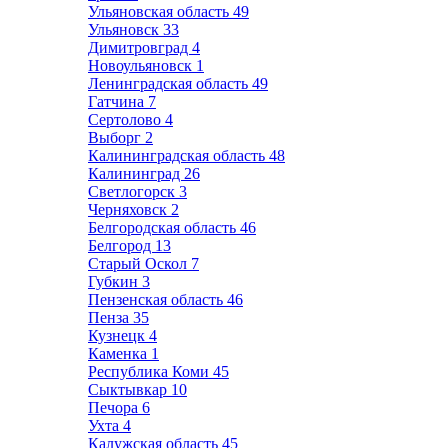
Ульяновская область
49
Ульяновск
33
Димитровград
4
Новоульяновск
1
Ленинградская область
49
Гатчина
7
Сертолово
4
Выборг
2
Калининградская область
48
Калининград
26
Светлогорск
3
Черняховск
2
Белгородская область
46
Белгород
13
Старый Оскол
7
Губкин
3
Пензенская область
46
Пенза
35
Кузнецк
4
Каменка
1
Республика Коми
45
Сыктывкар
10
Печора
6
Ухта
4
Калужская область
45