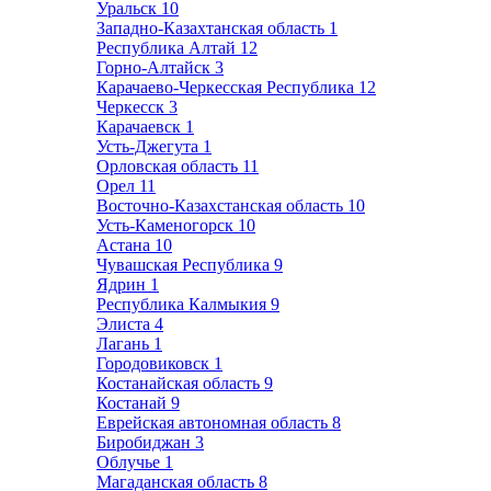
Уральск
10
Западно-Казахтанская область
1
Республика Алтай
12
Горно-Алтайск
3
Карачаево-Черкесская Республика
12
Черкесск
3
Карачаевск
1
Усть-Джегута
1
Орловская область
11
Орел
11
Восточно-Казахстанская область
10
Усть-Каменогорск
10
Астана
10
Чувашская Республика
9
Ядрин
1
Республика Калмыкия
9
Элиста
4
Лагань
1
Городовиковск
1
Костанайская область
9
Костанай
9
Еврейская автономная область
8
Биробиджан
3
Облучье
1
Магаданская область
8