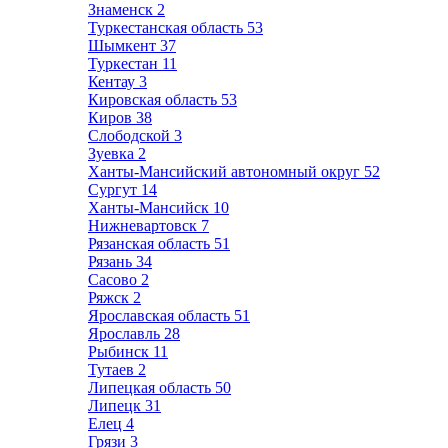
Знаменск
2
Туркестанская область
53
Шымкент
37
Туркестан
11
Кентау
3
Кировская область
53
Киров
38
Слободской
3
Зуевка
2
Ханты-Мансийский автономный округ
52
Сургут
14
Ханты-Мансийск
10
Нижневартовск
7
Рязанская область
51
Рязань
34
Сасово
2
Ряжск
2
Ярославская область
51
Ярославль
28
Рыбинск
11
Тутаев
2
Липецкая область
50
Липецк
31
Елец
4
Грязи
3