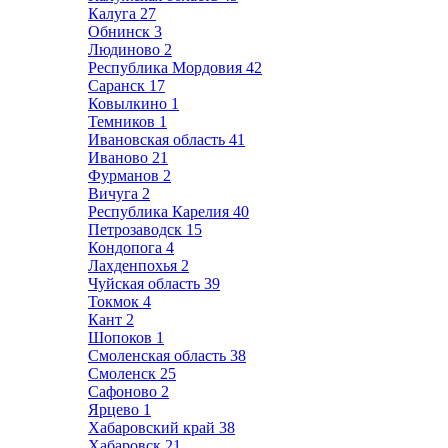
Калуга
27
Обнинск
3
Людиново
2
Республика Мордовия
42
Саранск
17
Ковылкино
1
Темников
1
Ивановская область
41
Иваново
21
Фурманов
2
Вичуга
2
Республика Карелия
40
Петрозаводск
15
Кондопога
4
Лахденпохья
2
Чуйская область
39
Токмок
4
Кант
2
Шопоков
1
Смоленская область
38
Смоленск
25
Сафоново
2
Ярцево
1
Хабаровский край
38
Хабаровск
21