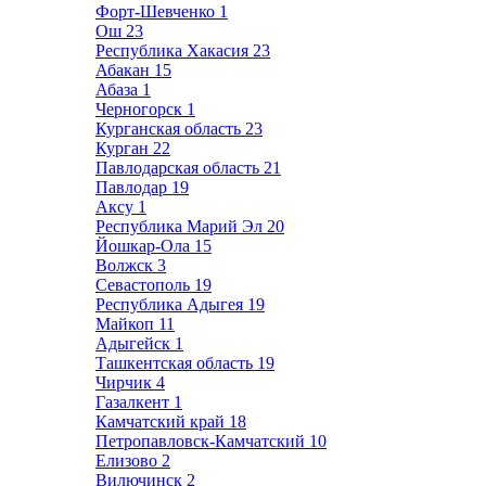
Форт-Шевченко
1
Ош
23
Республика Хакасия
23
Абакан
15
Абаза
1
Черногорск
1
Курганская область
23
Курган
22
Павлодарская область
21
Павлодар
19
Аксу
1
Республика Марий Эл
20
Йошкар-Ола
15
Волжск
3
Севастополь
19
Республика Адыгея
19
Майкоп
11
Адыгейск
1
Ташкентская область
19
Чирчик
4
Газалкент
1
Камчатский край
18
Петропавловск-Камчатский
10
Елизово
2
Вилючинск
2