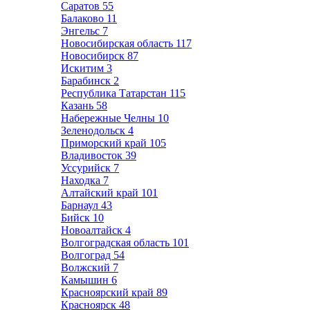
Саратов
55
Балаково
11
Энгельс
7
Новосибирская область
117
Новосибирск
87
Искитим
3
Барабинск
2
Республика Татарстан
115
Казань
58
Набережные Челны
10
Зеленодольск
4
Приморский край
105
Владивосток
39
Уссурийск
7
Находка
7
Алтайский край
101
Барнаул
43
Бийск
10
Новоалтайск
4
Волгоградская область
101
Волгоград
54
Волжский
7
Камышин
6
Красноярский край
89
Красноярск
48