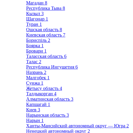
Магадан
8
Республика Тыва
8
Кызыл
3
Шагонар
1
Туран
1
Ошская область
8
Киевская область
7
Бориспіль
2
Боярка
1
Бровари
1
Таласская область
6
Талас
2
Республика Ингушетия
6
Назрань
2
Малгобек
1
Сунжа
1
Жетысу область
4
Талдыкорган
4
Алматинская область
3
Капшагай
1
Киев
3
Нарынская область
3
Нарын
1
Ханты-Мансийский автономный округ — Югра
2
Ненецкий автономный округ
2