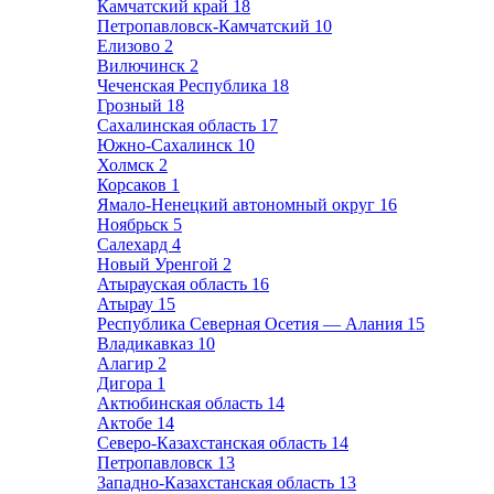
Камчатский край
18
Петропавловск-Камчатский
10
Елизово
2
Вилючинск
2
Чеченская Республика
18
Грозный
18
Сахалинская область
17
Южно-Сахалинск
10
Холмск
2
Корсаков
1
Ямало-Ненецкий автономный округ
16
Ноябрьск
5
Салехард
4
Новый Уренгой
2
Атырауская область
16
Атырау
15
Республика Северная Осетия — Алания
15
Владикавказ
10
Алагир
2
Дигора
1
Актюбинская область
14
Актобе
14
Северо-Казахстанская область
14
Петропавловск
13
Западно-Казахстанская область
13