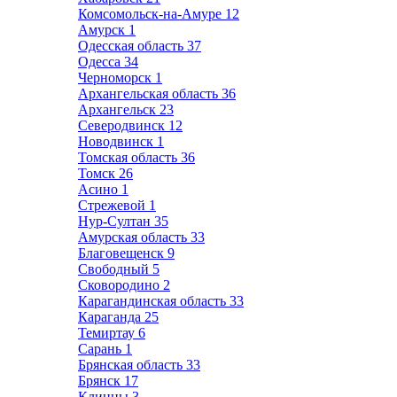
Комсомольск-на-Амуре
12
Амурск
1
Одесская область
37
Одесса
34
Черноморск
1
Архангельская область
36
Архангельск
23
Северодвинск
12
Новодвинск
1
Томская область
36
Томск
26
Асино
1
Стрежевой
1
Нур-Султан
35
Амурская область
33
Благовещенск
9
Свободный
5
Сковородино
2
Карагандинская область
33
Караганда
25
Темиртау
6
Сарань
1
Брянская область
33
Брянск
17
Клинцы
3