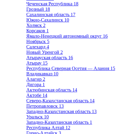
Чеченская Республика
18
Грозный
18
Сахалинская область
17
Южно-Сахалинск
10
Холмск
2
Корсаков
1
Ямало-Ненецкий автономный округ
16
Ноябрьск
5
Салехард
4
Новый Уренгой
2
Атырауская область
16
Атырау
15
Республика Северная Осетия — Алания
15
Владикавказ
10
Алагир
2
Дигора
1
Актюбинская область
14
Актобе
14
Северо-Казахстанская область
14
Петропавловск
13
Западно-Казахстанская область
13
Уральск
10
Западно-Казахтанская область
1
Республика Алтай
12
Горно-Алтайск
3