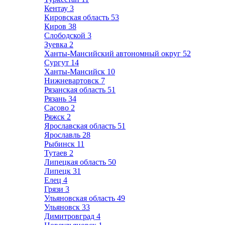
Кентау
3
Кировская область
53
Киров
38
Слободской
3
Зуевка
2
Ханты-Мансийский автономный округ
52
Сургут
14
Ханты-Мансийск
10
Нижневартовск
7
Рязанская область
51
Рязань
34
Сасово
2
Ряжск
2
Ярославская область
51
Ярославль
28
Рыбинск
11
Тутаев
2
Липецкая область
50
Липецк
31
Елец
4
Грязи
3
Ульяновская область
49
Ульяновск
33
Димитровград
4