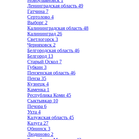
Новоульяновск
1
Ленинградская область
49
Гатчина
7
Сертолово
4
Выборг
2
Калининградская область
48
Калининград
26
Светлогорск
3
Черняховск
2
Белгородская область
46
Белгород
13
Старый Оскол
7
Губкин
3
Пензенская область
46
Пенза
35
Кузнецк
4
Каменка
1
Республика Коми
45
Сыктывкар
10
Печора
6
Ухта
4
Калужская область
45
Калуга
27
Обнинск
3
Людиново
2