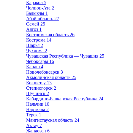
Каракол
5
Чолпон-Ата
2
Балыкчы
1
Абай область
27
Семей
25
Аягоз
1
Костромская область
26
Кострома
14
Шарья
2
Чухлома
2
Чувашская Республика — Чувашия
25
Чебоксары
16
Канаш
4
Новочебоксарск
3
Акмолинская область
25
Кокшетау
13
Степногорск
2
Щучинск
2
Кабардино-Балкарская Республика
24
Нальчик
10
Нарткала
2
Терек
1
Мангистауская область
24
Актау
7
Жанаозен
6