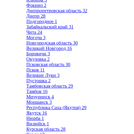
Фокино
2
Днепропетровская область
32
Днепр
28
Подгородное
1
Забайкальский край
31
Чита
24
Могоча
3
Новгородская область
30
Великий Новгород
16
Боровичи
3
Окуловка
2
Псковская область
30
Псков
11
Великие Луки
3
Пустошка
2
Тамбовская область
29
Тамбов
16
Мичуринск
4
Моршанск
3
Республика Саха (Якутия)
29
Якутск
16
Нюрба
1
Вилюйск
1
Курская область
28