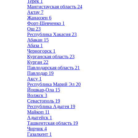
Терек
1
Мангистауская область
24
Актау
7
Жанаозен
6
Форт-Шевченко
1
Ош
23
Республика Хакасия
23
Абакан
15
Абаза
1
Черногорск
1
Курганская область
23
Курган
22
Павлодарская область
21
Павлодар
19
Аксу
1
Республика Марий Эл
20
Йошкар-Ола
15
Волжск
3
Севастополь
19
Республика Адыгея
19
Майкоп
11
Адыгейск
1
Ташкентская область
19
Чирчик
4
Газалкент
1