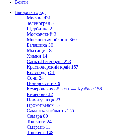
Войти
Выбрать город
Москва
431
Зеленоград
5
Щербинка
2
Московский
2
Московская область
360
Балашиха
30
Мытищи
18
Химки
14
Санкт-Петербург
253
Краснодарский край
157
Краснодар
51
Сочи
24
Новороссийск
9
Кемеровская область — Кузбасс
156
Кемерово
32
Новокузнецк
23
Прокопьевск
15
Самарская область
155
Самара
80
Тольятти
24
Сызрань
11
Ташкент
148