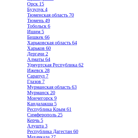
Орск
15
Бузулук
4
Тюменская область
70
Тюмень
49
Тобольск
6
Ишим
5
Бишкек
66
Харьковская область
64
Харьков
60
Дергачи
2
Алматы
64
Удмуртская Республика
62
Ижевск
28
Сарапул
7
Глазов
7
Мурманская область
63
Мурманск
20
Мончегорск
9
Кандалакша
5
Республика Крым
61
Симферополь
25
Керчь
5
Алушта
3
Республика Дагестан
60
Махачкала
27