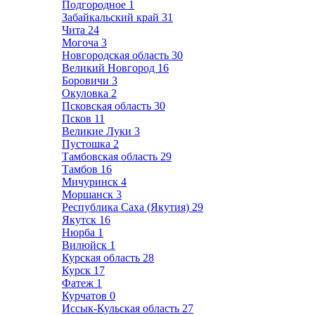
Подгородное
1
Забайкальский край
31
Чита
24
Могоча
3
Новгородская область
30
Великий Новгород
16
Боровичи
3
Окуловка
2
Псковская область
30
Псков
11
Великие Луки
3
Пустошка
2
Тамбовская область
29
Тамбов
16
Мичуринск
4
Моршанск
3
Республика Саха (Якутия)
29
Якутск
16
Нюрба
1
Вилюйск
1
Курская область
28
Курск
17
Фатеж
1
Курчатов
0
Иссык-Кульская область
27