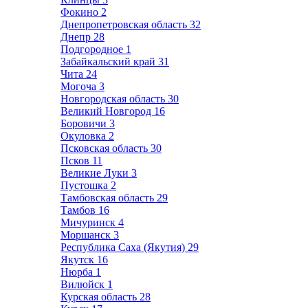
Фокино
2
Днепропетровская область
32
Днепр
28
Подгородное
1
Забайкальский край
31
Чита
24
Могоча
3
Новгородская область
30
Великий Новгород
16
Боровичи
3
Окуловка
2
Псковская область
30
Псков
11
Великие Луки
3
Пустошка
2
Тамбовская область
29
Тамбов
16
Мичуринск
4
Моршанск
3
Республика Саха (Якутия)
29
Якутск
16
Нюрба
1
Вилюйск
1
Курская область
28