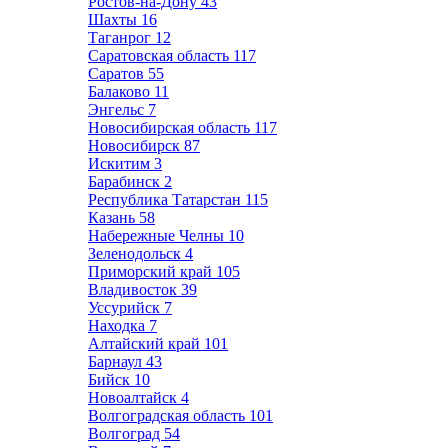
Ростов-на-Дону
43
Шахты
16
Таганрог
12
Саратовская область
117
Саратов
55
Балаково
11
Энгельс
7
Новосибирская область
117
Новосибирск
87
Искитим
3
Барабинск
2
Республика Татарстан
115
Казань
58
Набережные Челны
10
Зеленодольск
4
Приморский край
105
Владивосток
39
Уссурийск
7
Находка
7
Алтайский край
101
Барнаул
43
Бийск
10
Новоалтайск
4
Волгоградская область
101
Волгоград
54