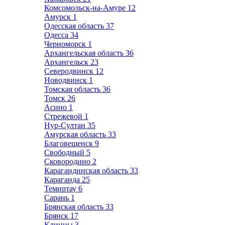
Комсомольск-на-Амуре
12
Амурск
1
Одесская область
37
Одесса
34
Черноморск
1
Архангельская область
36
Архангельск
23
Северодвинск
12
Новодвинск
1
Томская область
36
Томск
26
Асино
1
Стрежевой
1
Нур-Султан
35
Амурская область
33
Благовещенск
9
Свободный
5
Сковородино
2
Карагандинская область
33
Караганда
25
Темиртау
6
Сарань
1
Брянская область
33
Брянск
17
Клинцы
3