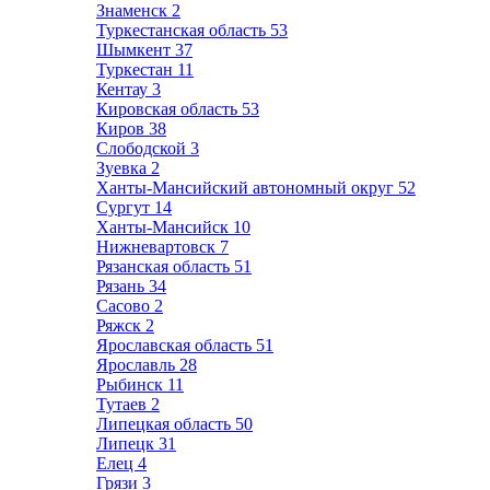
Знаменск
2
Туркестанская область
53
Шымкент
37
Туркестан
11
Кентау
3
Кировская область
53
Киров
38
Слободской
3
Зуевка
2
Ханты-Мансийский автономный округ
52
Сургут
14
Ханты-Мансийск
10
Нижневартовск
7
Рязанская область
51
Рязань
34
Сасово
2
Ряжск
2
Ярославская область
51
Ярославль
28
Рыбинск
11
Тутаев
2
Липецкая область
50
Липецк
31
Елец
4
Грязи
3