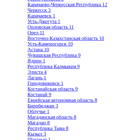
Карачаево-Черкесская Республика
12
Черкесск
3
Карачаевск
1
Усть-Джегута
1
Орловская область
11
Орел
11
Восточно-Казахстанская область
10
Усть-Каменогорск
10
Астана
10
Чувашская Республика
9
Ядрин
1
Республика Калмыкия
9
Элиста
4
Лагань
1
Городовиковск
1
Костанайская область
9
Костанай
9
Еврейская автономная область
8
Биробиджан
3
Облучье
1
Магаданская область
8
Магадан
8
Республика Тыва
8
Кызыл
3
Шагонар
1