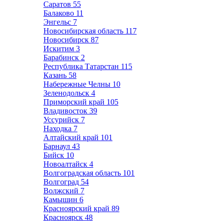
Саратов
55
Балаково
11
Энгельс
7
Новосибирская область
117
Новосибирск
87
Искитим
3
Барабинск
2
Республика Татарстан
115
Казань
58
Набережные Челны
10
Зеленодольск
4
Приморский край
105
Владивосток
39
Уссурийск
7
Находка
7
Алтайский край
101
Барнаул
43
Бийск
10
Новоалтайск
4
Волгоградская область
101
Волгоград
54
Волжский
7
Камышин
6
Красноярский край
89
Красноярск
48