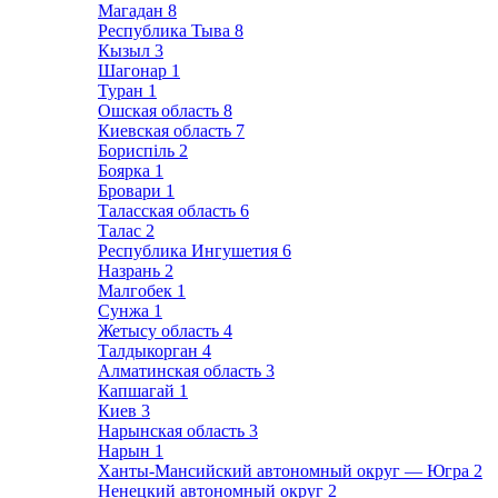
Магадан
8
Республика Тыва
8
Кызыл
3
Шагонар
1
Туран
1
Ошская область
8
Киевская область
7
Бориспіль
2
Боярка
1
Бровари
1
Таласская область
6
Талас
2
Республика Ингушетия
6
Назрань
2
Малгобек
1
Сунжа
1
Жетысу область
4
Талдыкорган
4
Алматинская область
3
Капшагай
1
Киев
3
Нарынская область
3
Нарын
1
Ханты-Мансийский автономный округ — Югра
2
Ненецкий автономный округ
2