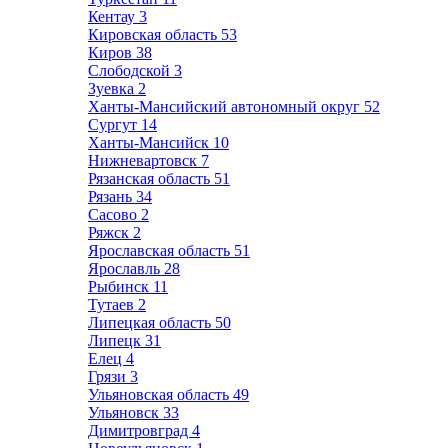
Кентау
3
Кировская область
53
Киров
38
Слободской
3
Зуевка
2
Ханты-Мансийский автономный округ
52
Сургут
14
Ханты-Мансийск
10
Нижневартовск
7
Рязанская область
51
Рязань
34
Сасово
2
Ряжск
2
Ярославская область
51
Ярославль
28
Рыбинск
11
Тутаев
2
Липецкая область
50
Липецк
31
Елец
4
Грязи
3
Ульяновская область
49
Ульяновск
33
Димитровград
4