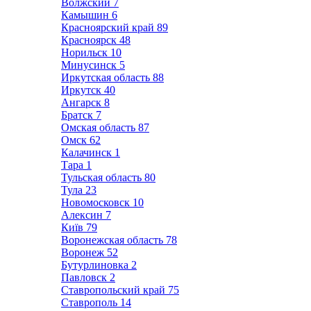
Волжский
7
Камышин
6
Красноярский край
89
Красноярск
48
Норильск
10
Минусинск
5
Иркутская область
88
Иркутск
40
Ангарск
8
Братск
7
Омская область
87
Омск
62
Калачинск
1
Тара
1
Тульская область
80
Тула
23
Новомосковск
10
Алексин
7
Київ
79
Воронежская область
78
Воронеж
52
Бутурлиновка
2
Павловск
2
Ставропольский край
75
Ставрополь
14