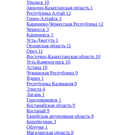
Уральск
10
Западно-Казахтанская область
1
Республика Алтай
12
Горно-Алтайск
3
Карачаево-Черкесская Республика
12
Черкесск
3
Карачаевск
1
Усть-Джегута
1
Орловская область
11
Орел
11
Восточно-Казахстанская область
10
Усть-Каменогорск
10
Астана
10
Чувашская Республика
9
Ядрин
1
Республика Калмыкия
9
Элиста
4
Лагань
1
Городовиковск
1
Костанайская область
9
Костанай
9
Еврейская автономная область
8
Биробиджан
3
Облучье
1
Магаданская область
8