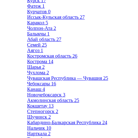
Курск
17
Фатеж
1
Курчатов
0
Иссык-Кульская область
27
Каракол
5
Чолпон-Ата
2
Балыкчы
1
Абай область
27
Семей
25
Аягоз
1
Костромская область
26
Кострома
14
Шарья
2
Чухлома
2
Чувашская Республика — Чувашия
25
Чебоксары
16
Канаш
4
Новочебоксарск
3
Акмолинская область
25
Кокшетау
13
Степногорск
2
Щучинск
2
Кабардино-Балкарская Республика
24
Нальчик
10
Нарткала
2