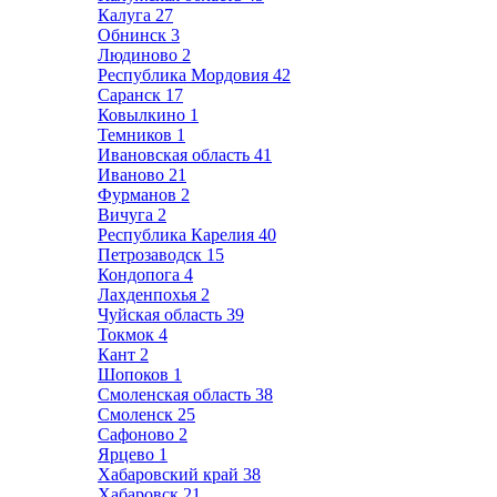
Калуга
27
Обнинск
3
Людиново
2
Республика Мордовия
42
Саранск
17
Ковылкино
1
Темников
1
Ивановская область
41
Иваново
21
Фурманов
2
Вичуга
2
Республика Карелия
40
Петрозаводск
15
Кондопога
4
Лахденпохья
2
Чуйская область
39
Токмок
4
Кант
2
Шопоков
1
Смоленская область
38
Смоленск
25
Сафоново
2
Ярцево
1
Хабаровский край
38
Хабаровск
21