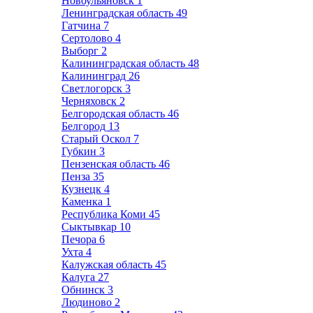
Новоульяновск
1
Ленинградская область
49
Гатчина
7
Сертолово
4
Выборг
2
Калининградская область
48
Калининград
26
Светлогорск
3
Черняховск
2
Белгородская область
46
Белгород
13
Старый Оскол
7
Губкин
3
Пензенская область
46
Пенза
35
Кузнецк
4
Каменка
1
Республика Коми
45
Сыктывкар
10
Печора
6
Ухта
4
Калужская область
45
Калуга
27
Обнинск
3
Людиново
2