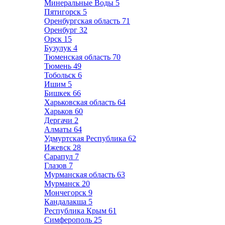
Минеральные Воды
5
Пятигорск
5
Оренбургская область
71
Оренбург
32
Орск
15
Бузулук
4
Тюменская область
70
Тюмень
49
Тобольск
6
Ишим
5
Бишкек
66
Харьковская область
64
Харьков
60
Дергачи
2
Алматы
64
Удмуртская Республика
62
Ижевск
28
Сарапул
7
Глазов
7
Мурманская область
63
Мурманск
20
Мончегорск
9
Кандалакша
5
Республика Крым
61
Симферополь
25