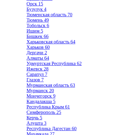
Орск
15
Бузулук
4
Тюменская область
70
Тюмень
49
Тобольск
6
Ишим
5
Бишкек
66
Харьковская область
64
Харьков
60
Дергачи
2
Алматы
64
Удмуртская Республика
62
Ижевск
28
Сарапул
7
Глазов
7
Мурманская область
63
Мурманск
20
Мончегорск
9
Кандалакша
5
Республика Крым
61
Симферополь
25
Керчь
5
Алушта
3
Республика Дагестан
60
Махачкала
27