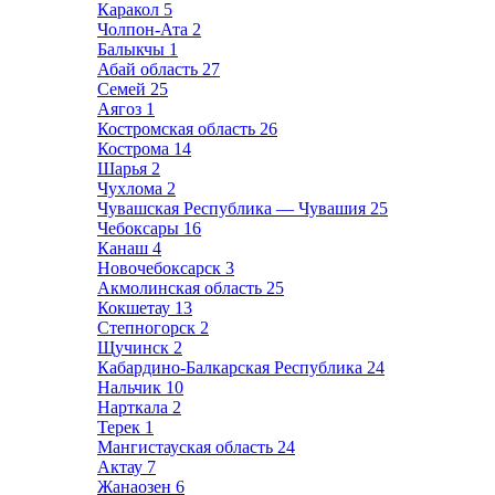
Каракол
5
Чолпон-Ата
2
Балыкчы
1
Абай область
27
Семей
25
Аягоз
1
Костромская область
26
Кострома
14
Шарья
2
Чухлома
2
Чувашская Республика — Чувашия
25
Чебоксары
16
Канаш
4
Новочебоксарск
3
Акмолинская область
25
Кокшетау
13
Степногорск
2
Щучинск
2
Кабардино-Балкарская Республика
24
Нальчик
10
Нарткала
2
Терек
1
Мангистауская область
24
Актау
7
Жанаозен
6