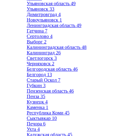
Ульяновская область
49
Ульяновск
33
Димитровград
4
Новоульяновск
1
Ленинградская область
49
Гатчина
7
Сертолово
4
Выборг
2
Калининградская область
48
Калининград
26
Светлогорск
3
Черняховск
2
Белгородская область
46
Белгород
13
Старый Оскол
7
Губкин
3
Пензенская область
46
Пенза
35
Кузнецк
4
Каменка
1
Республика Коми
45
Сыктывкар
10
Печора
6
Ухта
4
Калужская область
45