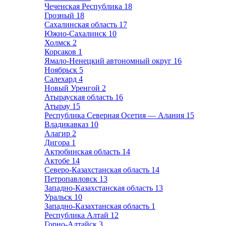
Чеченская Республика
18
Грозный
18
Сахалинская область
17
Южно-Сахалинск
10
Холмск
2
Корсаков
1
Ямало-Ненецкий автономный округ
16
Ноябрьск
5
Салехард
4
Новый Уренгой
2
Атырауская область
16
Атырау
15
Республика Северная Осетия — Алания
15
Владикавказ
10
Алагир
2
Дигора
1
Актюбинская область
14
Актобе
14
Северо-Казахстанская область
14
Петропавловск
13
Западно-Казахстанская область
13
Уральск
10
Западно-Казахтанская область
1
Республика Алтай
12
Горно-Алтайск
3