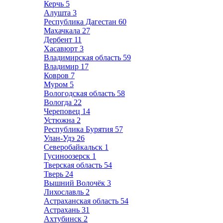
Керчь
5
Алушта
3
Республика Дагестан
60
Махачкала
27
Дербент
11
Хасавюрт
3
Владимирская область
59
Владимир
17
Ковров
7
Муром
5
Вологодская область
58
Вологда
22
Череповец
14
Устюжна
2
Республика Бурятия
57
Улан-Удэ
26
Северобайкальск
1
Гусиноозерск
1
Тверская область
54
Тверь
24
Вышний Волочёк
3
Лихославль
2
Астраханская область
54
Астрахань
31
Ахтубинск
2