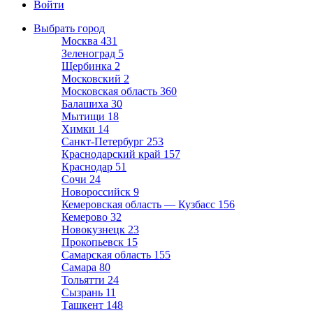
Войти
Выбрать город
Москва
431
Зеленоград
5
Щербинка
2
Московский
2
Московская область
360
Балашиха
30
Мытищи
18
Химки
14
Санкт-Петербург
253
Краснодарский край
157
Краснодар
51
Сочи
24
Новороссийск
9
Кемеровская область — Кузбасс
156
Кемерово
32
Новокузнецк
23
Прокопьевск
15
Самарская область
155
Самара
80
Тольятти
24
Сызрань
11
Ташкент
148