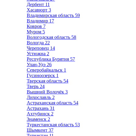
Дербент
11
Хасавюрт
3
Владимирская область
59
Владимир
17
Ковров
7
Муром
5
Вологодская область
58
Вологда
22
Череповец
14
Устюжна
2
Республика Бурятия
57
Улан-Удэ
26
Северобайкальск
1
Гусиноозерск
1
Тверская область
54
Тверь
24
Вышний Волочёк
3
Лихославль
2
Астраханская область
54
Астрахань
31
Ахтубинск
2
Знаменск
2
Туркестанская область
53
Шымкент
37
Туркестан
11