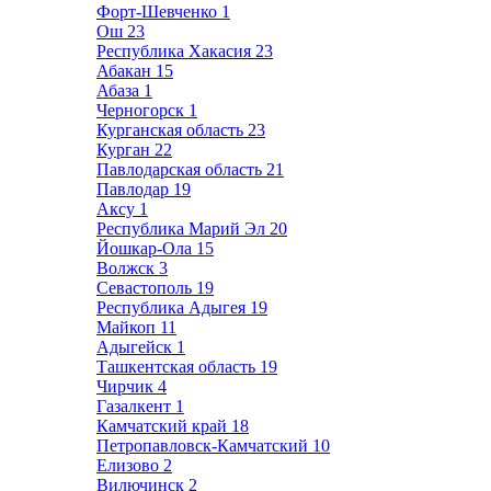
Форт-Шевченко
1
Ош
23
Республика Хакасия
23
Абакан
15
Абаза
1
Черногорск
1
Курганская область
23
Курган
22
Павлодарская область
21
Павлодар
19
Аксу
1
Республика Марий Эл
20
Йошкар-Ола
15
Волжск
3
Севастополь
19
Республика Адыгея
19
Майкоп
11
Адыгейск
1
Ташкентская область
19
Чирчик
4
Газалкент
1
Камчатский край
18
Петропавловск-Камчатский
10
Елизово
2
Вилючинск
2