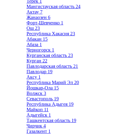
Терек
1
Мангистауская область
24
Актау
7
Жанаозен
6
Форт-Шевченко
1
Ош
23
Республика Хакасия
23
Абакан
15
Абаза
1
Черногорск
1
Курганская область
23
Курган
22
Павлодарская область
21
Павлодар
19
Аксу
1
Республика Марий Эл
20
Йошкар-Ола
15
Волжск
3
Севастополь
19
Республика Адыгея
19
Майкоп
11
Адыгейск
1
Ташкентская область
19
Чирчик
4
Газалкент
1