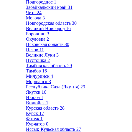
Подгородное
1
Забайкальский край
31
Чита
24
Могоча
3
Новгородская область
30
Великий Новгород
16
Боровичи
3
Окуловка
2
Псковская область
30
Псков
11
Великие Луки
3
Пустошка
2
Тамбовская область
29
Тамбов
16
Мичуринск
4
Моршанск
3
Республика Саха (Якутия)
29
Якутск
16
Нюрба
1
Вилюйск
1
Курская область
28
Курск
17
Фатеж
1
Курчатов
0
Иссык-Кульская область
27