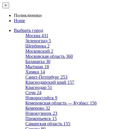
×
Поликлиники
Home
Выбрать город
Москва
431
Зеленоград
5
Щербинка
2
Московский
2
Московская область
360
Балашиха
30
Мытищи
18
Химки
14
Санкт-Петербург
253
Краснодарский край
157
Краснодар
51
Сочи
24
Новороссийск
9
Кемеровская область — Кузбасс
156
Кемерово
32
Новокузнецк
23
Прокопьевск
15
Самарская область
155
Самара
80