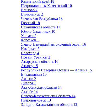
Камчатский край
18
Петропавловск-Камчатский
10
Елизово
2
Вилючинск
2
Чеченская Республика
18
Грозный
18
Сахалинская область
17
Южно-Сахалинск
10
Холмск
2
Корсаков
1
Ямало-Ненецкий автономный округ
16
Ноябрьск
5
Салехард
4
Новый Уренгой
2
Атырауская область
16
Атырау
15
Республика Северная Осетия — Алания
15
Владикавказ
10
Алагир
2
Дигора
1
Актюбинская область
14
Актобе
14
Северо-Казахстанская область
14
Петропавловск
13
Западно-Казахстанская область
13