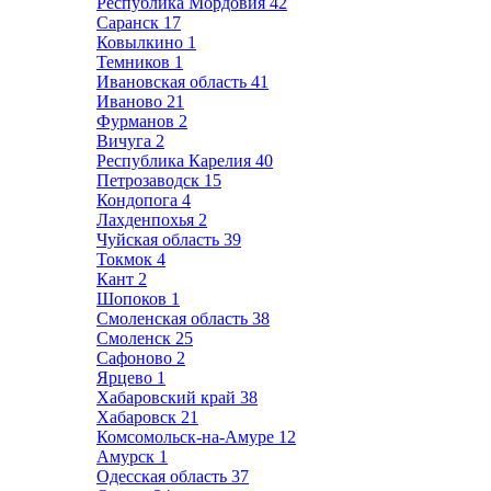
Республика Мордовия
42
Саранск
17
Ковылкино
1
Темников
1
Ивановская область
41
Иваново
21
Фурманов
2
Вичуга
2
Республика Карелия
40
Петрозаводск
15
Кондопога
4
Лахденпохья
2
Чуйская область
39
Токмок
4
Кант
2
Шопоков
1
Смоленская область
38
Смоленск
25
Сафоново
2
Ярцево
1
Хабаровский край
38
Хабаровск
21
Комсомольск-на-Амуре
12
Амурск
1
Одесская область
37