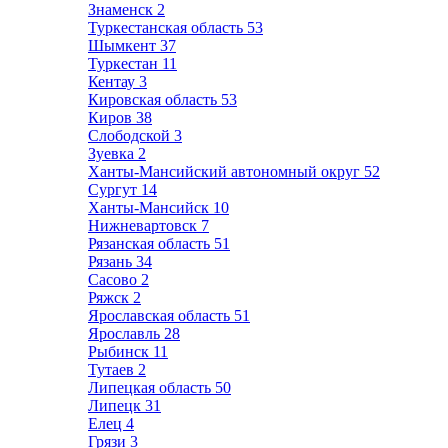
Знаменск
2
Туркестанская область
53
Шымкент
37
Туркестан
11
Кентау
3
Кировская область
53
Киров
38
Слободской
3
Зуевка
2
Ханты-Мансийский автономный округ
52
Сургут
14
Ханты-Мансийск
10
Нижневартовск
7
Рязанская область
51
Рязань
34
Сасово
2
Ряжск
2
Ярославская область
51
Ярославль
28
Рыбинск
11
Тутаев
2
Липецкая область
50
Липецк
31
Елец
4
Грязи
3