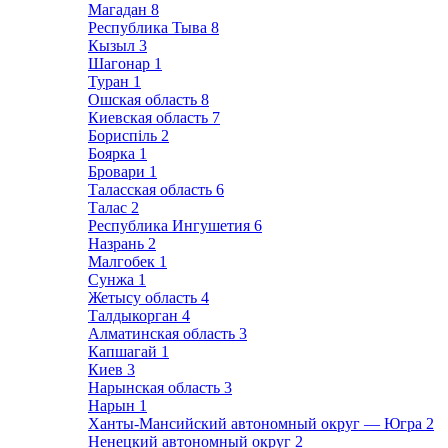
Магадан
8
Республика Тыва
8
Кызыл
3
Шагонар
1
Туран
1
Ошская область
8
Киевская область
7
Бориспіль
2
Боярка
1
Бровари
1
Таласская область
6
Талас
2
Республика Ингушетия
6
Назрань
2
Малгобек
1
Сунжа
1
Жетысу область
4
Талдыкорган
4
Алматинская область
3
Капшагай
1
Киев
3
Нарынская область
3
Нарын
1
Ханты-Мансийский автономный округ — Югра
2
Ненецкий автономный округ
2