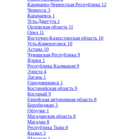
Карачаево-Черкесская Республика
12
Черкесск
3
Карачаевск
1
Усть-Джегута
1
Орловская область
11
Орел
11
Восточно-Казахстанская область
10
Усть-Каменогорск
10
Астана
10
Чувашская Республика
9
Ядрин
1
Республика Калмыкия
9
Элиста
4
Лагань
1
Городовиковск
1
Костанайская область
9
Костанай
9
Еврейская автономная область
8
Биробиджан
3
Облучье
1
Магаданская область
8
Магадан
8
Республика Тыва
8
Кызыл
3
Шагонар
1