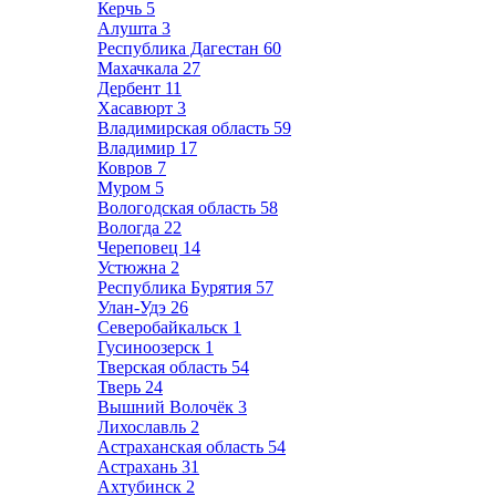
Керчь
5
Алушта
3
Республика Дагестан
60
Махачкала
27
Дербент
11
Хасавюрт
3
Владимирская область
59
Владимир
17
Ковров
7
Муром
5
Вологодская область
58
Вологда
22
Череповец
14
Устюжна
2
Республика Бурятия
57
Улан-Удэ
26
Северобайкальск
1
Гусиноозерск
1
Тверская область
54
Тверь
24
Вышний Волочёк
3
Лихославль
2
Астраханская область
54
Астрахань
31
Ахтубинск
2