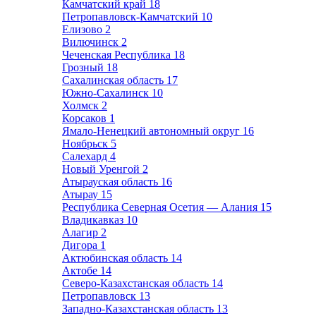
Камчатский край
18
Петропавловск-Камчатский
10
Елизово
2
Вилючинск
2
Чеченская Республика
18
Грозный
18
Сахалинская область
17
Южно-Сахалинск
10
Холмск
2
Корсаков
1
Ямало-Ненецкий автономный округ
16
Ноябрьск
5
Салехард
4
Новый Уренгой
2
Атырауская область
16
Атырау
15
Республика Северная Осетия — Алания
15
Владикавказ
10
Алагир
2
Дигора
1
Актюбинская область
14
Актобе
14
Северо-Казахстанская область
14
Петропавловск
13
Западно-Казахстанская область
13