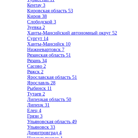
Кентау
3
Кировская область
53
Киров
38
Слободской
3
Зуевка
2
Ханты-Мансийский автономный округ
52
Сургут
14
Ханты-Мансийск
10
Нижневартовск
7
Рязанская область
51
Рязань
34
Сасово
2
Ряжск
2
Ярославская область
51
Ярославль
28
Рыбинск
11
Тутаев
2
Липецкая область
50
Липецк
31
Елец
4
Грязи
3
Ульяновская область
49
Ульяновск
33
Димитровград
4