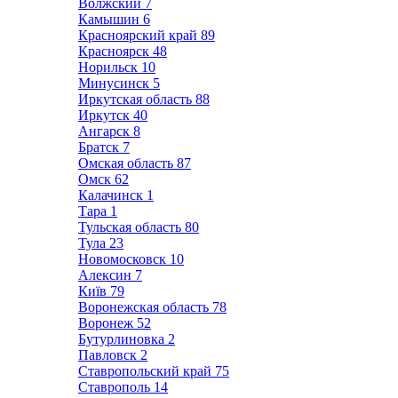
Волжский
7
Камышин
6
Красноярский край
89
Красноярск
48
Норильск
10
Минусинск
5
Иркутская область
88
Иркутск
40
Ангарск
8
Братск
7
Омская область
87
Омск
62
Калачинск
1
Тара
1
Тульская область
80
Тула
23
Новомосковск
10
Алексин
7
Київ
79
Воронежская область
78
Воронеж
52
Бутурлиновка
2
Павловск
2
Ставропольский край
75
Ставрополь
14