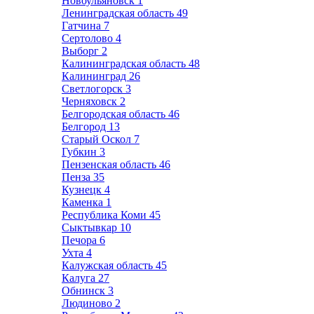
Новоульяновск
1
Ленинградская область
49
Гатчина
7
Сертолово
4
Выборг
2
Калининградская область
48
Калининград
26
Светлогорск
3
Черняховск
2
Белгородская область
46
Белгород
13
Старый Оскол
7
Губкин
3
Пензенская область
46
Пенза
35
Кузнецк
4
Каменка
1
Республика Коми
45
Сыктывкар
10
Печора
6
Ухта
4
Калужская область
45
Калуга
27
Обнинск
3
Людиново
2