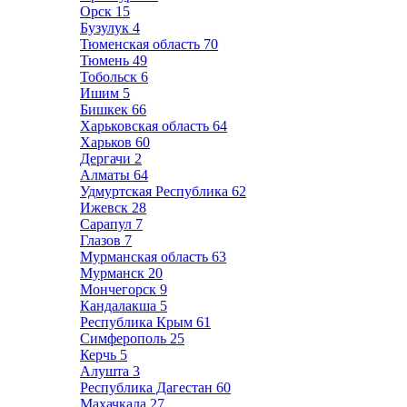
Орск
15
Бузулук
4
Тюменская область
70
Тюмень
49
Тобольск
6
Ишим
5
Бишкек
66
Харьковская область
64
Харьков
60
Дергачи
2
Алматы
64
Удмуртская Республика
62
Ижевск
28
Сарапул
7
Глазов
7
Мурманская область
63
Мурманск
20
Мончегорск
9
Кандалакша
5
Республика Крым
61
Симферополь
25
Керчь
5
Алушта
3
Республика Дагестан
60
Махачкала
27