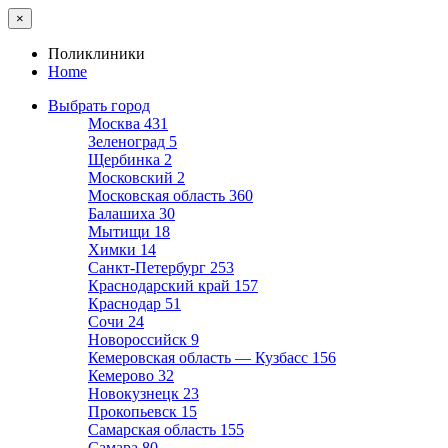
×
Поликлиники
Home
Выбрать город
Москва
431
Зеленоград
5
Щербинка
2
Московский
2
Московская область
360
Балашиха
30
Мытищи
18
Химки
14
Санкт-Петербург
253
Краснодарский край
157
Краснодар
51
Сочи
24
Новороссийск
9
Кемеровская область — Кузбасс
156
Кемерово
32
Новокузнецк
23
Прокопьевск
15
Самарская область
155
Самара
80