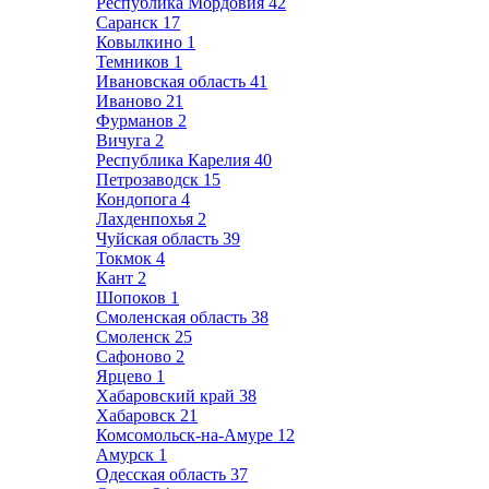
Республика Мордовия
42
Саранск
17
Ковылкино
1
Темников
1
Ивановская область
41
Иваново
21
Фурманов
2
Вичуга
2
Республика Карелия
40
Петрозаводск
15
Кондопога
4
Лахденпохья
2
Чуйская область
39
Токмок
4
Кант
2
Шопоков
1
Смоленская область
38
Смоленск
25
Сафоново
2
Ярцево
1
Хабаровский край
38
Хабаровск
21
Комсомольск-на-Амуре
12
Амурск
1
Одесская область
37