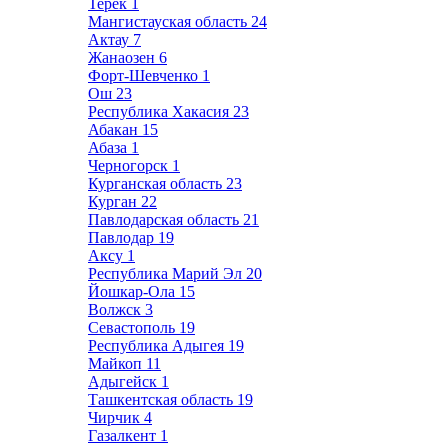
Терек
1
Мангистауская область
24
Актау
7
Жанаозен
6
Форт-Шевченко
1
Ош
23
Республика Хакасия
23
Абакан
15
Абаза
1
Черногорск
1
Курганская область
23
Курган
22
Павлодарская область
21
Павлодар
19
Аксу
1
Республика Марий Эл
20
Йошкар-Ола
15
Волжск
3
Севастополь
19
Республика Адыгея
19
Майкоп
11
Адыгейск
1
Ташкентская область
19
Чирчик
4
Газалкент
1