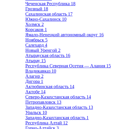
Чеченская Республика
18
Грозный
18
Сахалинская область
17
Южно-Сахалинск
10
Холмск
2
Корсаков
1
Ямало-Ненецкий автономный округ
16
Ноябрьск
5
Салехард
4
Новый Уренгой
2
Атырауская область
16
Атырау
15
Республика Северная Осетия — Алания
15
Владикавказ
10
Алагир
2
Дигора
1
Актюбинская область
14
Актобе
14
Северо-Казахстанская область
14
Петропавловск
13
Западно-Казахстанская область
13
Уральск
10
Западно-Казахтанская область
1
Республика Алтай
12
Горно-Алтайск
3