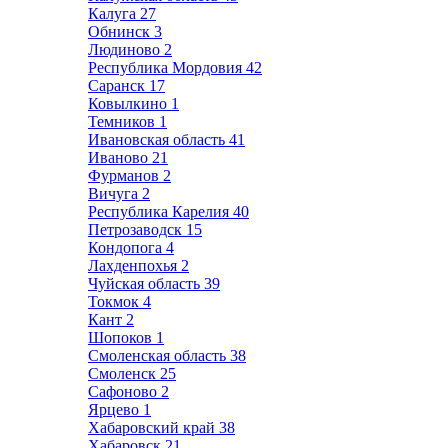
Калуга
27
Обнинск
3
Людиново
2
Республика Мордовия
42
Саранск
17
Ковылкино
1
Темников
1
Ивановская область
41
Иваново
21
Фурманов
2
Вичуга
2
Республика Карелия
40
Петрозаводск
15
Кондопога
4
Лахденпохья
2
Чуйская область
39
Токмок
4
Кант
2
Шопоков
1
Смоленская область
38
Смоленск
25
Сафоново
2
Ярцево
1
Хабаровский край
38
Хабаровск
21