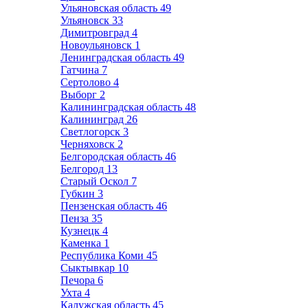
Ульяновская область
49
Ульяновск
33
Димитровград
4
Новоульяновск
1
Ленинградская область
49
Гатчина
7
Сертолово
4
Выборг
2
Калининградская область
48
Калининград
26
Светлогорск
3
Черняховск
2
Белгородская область
46
Белгород
13
Старый Оскол
7
Губкин
3
Пензенская область
46
Пенза
35
Кузнецк
4
Каменка
1
Республика Коми
45
Сыктывкар
10
Печора
6
Ухта
4
Калужская область
45