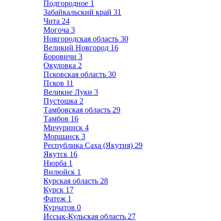
Подгородное
1
Забайкальский край
31
Чита
24
Могоча
3
Новгородская область
30
Великий Новгород
16
Боровичи
3
Окуловка
2
Псковская область
30
Псков
11
Великие Луки
3
Пустошка
2
Тамбовская область
29
Тамбов
16
Мичуринск
4
Моршанск
3
Республика Саха (Якутия)
29
Якутск
16
Нюрба
1
Вилюйск
1
Курская область
28
Курск
17
Фатеж
1
Курчатов
0
Иссык-Кульская область
27