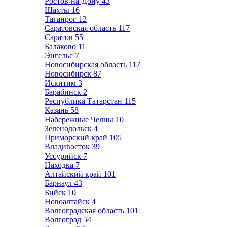
Ростов-на-Дону
43
Шахты
16
Таганрог
12
Саратовская область
117
Саратов
55
Балаково
11
Энгельс
7
Новосибирская область
117
Новосибирск
87
Искитим
3
Барабинск
2
Республика Татарстан
115
Казань
58
Набережные Челны
10
Зеленодольск
4
Приморский край
105
Владивосток
39
Уссурийск
7
Находка
7
Алтайский край
101
Барнаул
43
Бийск
10
Новоалтайск
4
Волгоградская область
101
Волгоград
54