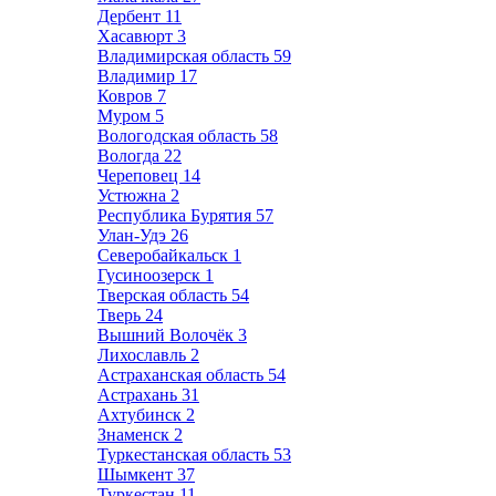
Дербент
11
Хасавюрт
3
Владимирская область
59
Владимир
17
Ковров
7
Муром
5
Вологодская область
58
Вологда
22
Череповец
14
Устюжна
2
Республика Бурятия
57
Улан-Удэ
26
Северобайкальск
1
Гусиноозерск
1
Тверская область
54
Тверь
24
Вышний Волочёк
3
Лихославль
2
Астраханская область
54
Астрахань
31
Ахтубинск
2
Знаменск
2
Туркестанская область
53
Шымкент
37
Туркестан
11