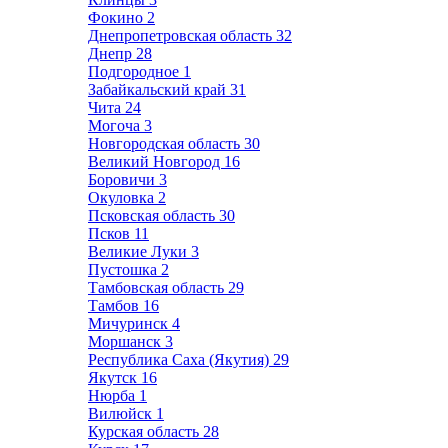
Фокино
2
Днепропетровская область
32
Днепр
28
Подгородное
1
Забайкальский край
31
Чита
24
Могоча
3
Новгородская область
30
Великий Новгород
16
Боровичи
3
Окуловка
2
Псковская область
30
Псков
11
Великие Луки
3
Пустошка
2
Тамбовская область
29
Тамбов
16
Мичуринск
4
Моршанск
3
Республика Саха (Якутия)
29
Якутск
16
Нюрба
1
Вилюйск
1
Курская область
28