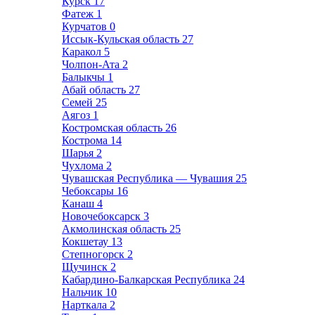
Курск
17
Фатеж
1
Курчатов
0
Иссык-Кульская область
27
Каракол
5
Чолпон-Ата
2
Балыкчы
1
Абай область
27
Семей
25
Аягоз
1
Костромская область
26
Кострома
14
Шарья
2
Чухлома
2
Чувашская Республика — Чувашия
25
Чебоксары
16
Канаш
4
Новочебоксарск
3
Акмолинская область
25
Кокшетау
13
Степногорск
2
Щучинск
2
Кабардино-Балкарская Республика
24
Нальчик
10
Нарткала
2