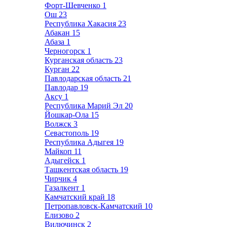
Форт-Шевченко
1
Ош
23
Республика Хакасия
23
Абакан
15
Абаза
1
Черногорск
1
Курганская область
23
Курган
22
Павлодарская область
21
Павлодар
19
Аксу
1
Республика Марий Эл
20
Йошкар-Ола
15
Волжск
3
Севастополь
19
Республика Адыгея
19
Майкоп
11
Адыгейск
1
Ташкентская область
19
Чирчик
4
Газалкент
1
Камчатский край
18
Петропавловск-Камчатский
10
Елизово
2
Вилючинск
2