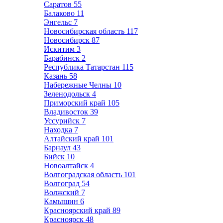
Саратов
55
Балаково
11
Энгельс
7
Новосибирская область
117
Новосибирск
87
Искитим
3
Барабинск
2
Республика Татарстан
115
Казань
58
Набережные Челны
10
Зеленодольск
4
Приморский край
105
Владивосток
39
Уссурийск
7
Находка
7
Алтайский край
101
Барнаул
43
Бийск
10
Новоалтайск
4
Волгоградская область
101
Волгоград
54
Волжский
7
Камышин
6
Красноярский край
89
Красноярск
48