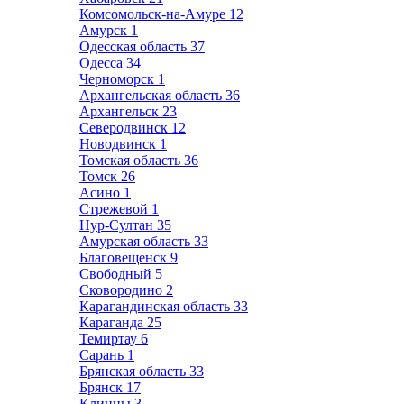
Комсомольск-на-Амуре
12
Амурск
1
Одесская область
37
Одесса
34
Черноморск
1
Архангельская область
36
Архангельск
23
Северодвинск
12
Новодвинск
1
Томская область
36
Томск
26
Асино
1
Стрежевой
1
Нур-Султан
35
Амурская область
33
Благовещенск
9
Свободный
5
Сковородино
2
Карагандинская область
33
Караганда
25
Темиртау
6
Сарань
1
Брянская область
33
Брянск
17
Клинцы
3