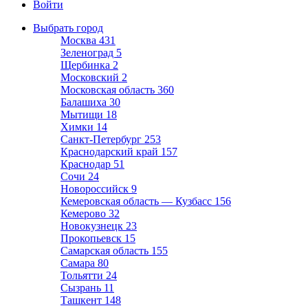
Войти
Выбрать город
Москва
431
Зеленоград
5
Щербинка
2
Московский
2
Московская область
360
Балашиха
30
Мытищи
18
Химки
14
Санкт-Петербург
253
Краснодарский край
157
Краснодар
51
Сочи
24
Новороссийск
9
Кемеровская область — Кузбасс
156
Кемерово
32
Новокузнецк
23
Прокопьевск
15
Самарская область
155
Самара
80
Тольятти
24
Сызрань
11
Ташкент
148