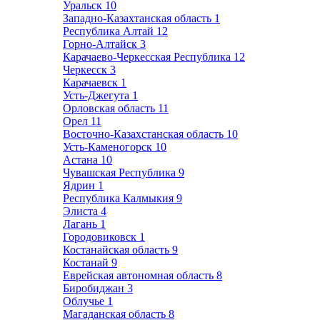
Уральск
10
Западно-Казахтанская область
1
Республика Алтай
12
Горно-Алтайск
3
Карачаево-Черкесская Республика
12
Черкесск
3
Карачаевск
1
Усть-Джегута
1
Орловская область
11
Орел
11
Восточно-Казахстанская область
10
Усть-Каменогорск
10
Астана
10
Чувашская Республика
9
Ядрин
1
Республика Калмыкия
9
Элиста
4
Лагань
1
Городовиковск
1
Костанайская область
9
Костанай
9
Еврейская автономная область
8
Биробиджан
3
Облучье
1
Магаданская область
8