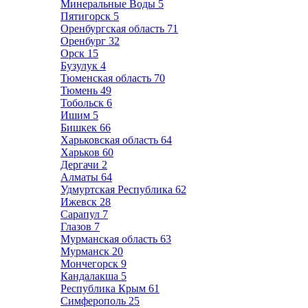
Минеральные Воды
5
Пятигорск
5
Оренбургская область
71
Оренбург
32
Орск
15
Бузулук
4
Тюменская область
70
Тюмень
49
Тобольск
6
Ишим
5
Бишкек
66
Харьковская область
64
Харьков
60
Дергачи
2
Алматы
64
Удмуртская Республика
62
Ижевск
28
Сарапул
7
Глазов
7
Мурманская область
63
Мурманск
20
Мончегорск
9
Кандалакша
5
Республика Крым
61
Симферополь
25