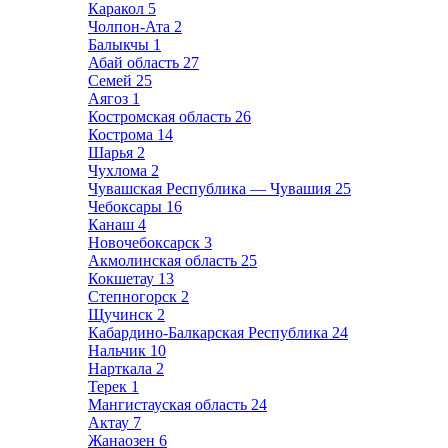
Каракол
5
Чолпон-Ата
2
Балыкчы
1
Абай область
27
Семей
25
Аягоз
1
Костромская область
26
Кострома
14
Шарья
2
Чухлома
2
Чувашская Республика — Чувашия
25
Чебоксары
16
Канаш
4
Новочебоксарск
3
Акмолинская область
25
Кокшетау
13
Степногорск
2
Щучинск
2
Кабардино-Балкарская Республика
24
Нальчик
10
Нарткала
2
Терек
1
Мангистауская область
24
Актау
7
Жанаозен
6