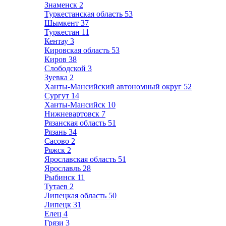
Знаменск
2
Туркестанская область
53
Шымкент
37
Туркестан
11
Кентау
3
Кировская область
53
Киров
38
Слободской
3
Зуевка
2
Ханты-Мансийский автономный округ
52
Сургут
14
Ханты-Мансийск
10
Нижневартовск
7
Рязанская область
51
Рязань
34
Сасово
2
Ряжск
2
Ярославская область
51
Ярославль
28
Рыбинск
11
Тутаев
2
Липецкая область
50
Липецк
31
Елец
4
Грязи
3