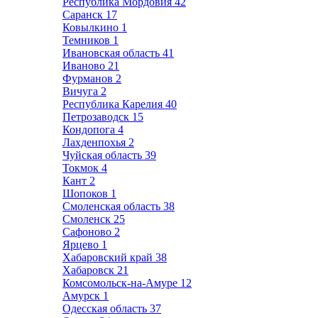
Республика Мордовия
42
Саранск
17
Ковылкино
1
Темников
1
Ивановская область
41
Иваново
21
Фурманов
2
Вичуга
2
Республика Карелия
40
Петрозаводск
15
Кондопога
4
Лахденпохья
2
Чуйская область
39
Токмок
4
Кант
2
Шопоков
1
Смоленская область
38
Смоленск
25
Сафоново
2
Ярцево
1
Хабаровский край
38
Хабаровск
21
Комсомольск-на-Амуре
12
Амурск
1
Одесская область
37