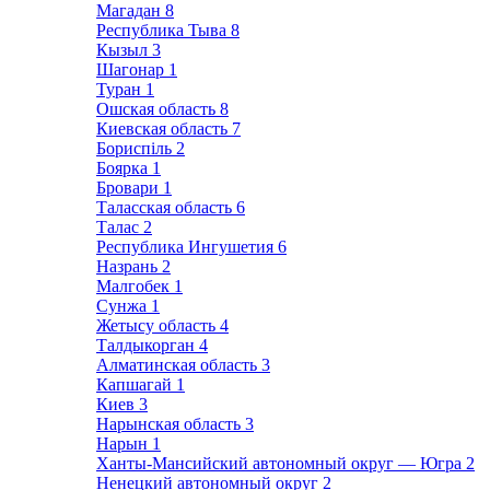
Магадан
8
Республика Тыва
8
Кызыл
3
Шагонар
1
Туран
1
Ошская область
8
Киевская область
7
Бориспіль
2
Боярка
1
Бровари
1
Таласская область
6
Талас
2
Республика Ингушетия
6
Назрань
2
Малгобек
1
Сунжа
1
Жетысу область
4
Талдыкорган
4
Алматинская область
3
Капшагай
1
Киев
3
Нарынская область
3
Нарын
1
Ханты-Мансийский автономный округ — Югра
2
Ненецкий автономный округ
2