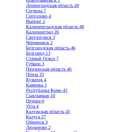
Новоульяновск
1
Ленинградская область
49
Гатчина
7
Сертолово
4
Выборг
2
Калининградская область
48
Калининград
26
Светлогорск
3
Черняховск
2
Белгородская область
46
Белгород
13
Старый Оскол
7
Губкин
3
Пензенская область
46
Пенза
35
Кузнецк
4
Каменка
1
Республика Коми
45
Сыктывкар
10
Печора
6
Ухта
4
Калужская область
45
Калуга
27
Обнинск
3
Людиново
2