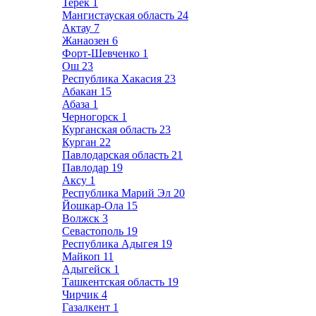
Терек
1
Мангистауская область
24
Актау
7
Жанаозен
6
Форт-Шевченко
1
Ош
23
Республика Хакасия
23
Абакан
15
Абаза
1
Черногорск
1
Курганская область
23
Курган
22
Павлодарская область
21
Павлодар
19
Аксу
1
Республика Марий Эл
20
Йошкар-Ола
15
Волжск
3
Севастополь
19
Республика Адыгея
19
Майкоп
11
Адыгейск
1
Ташкентская область
19
Чирчик
4
Газалкент
1