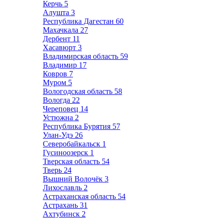
Керчь
5
Алушта
3
Республика Дагестан
60
Махачкала
27
Дербент
11
Хасавюрт
3
Владимирская область
59
Владимир
17
Ковров
7
Муром
5
Вологодская область
58
Вологда
22
Череповец
14
Устюжна
2
Республика Бурятия
57
Улан-Удэ
26
Северобайкальск
1
Гусиноозерск
1
Тверская область
54
Тверь
24
Вышний Волочёк
3
Лихославль
2
Астраханская область
54
Астрахань
31
Ахтубинск
2