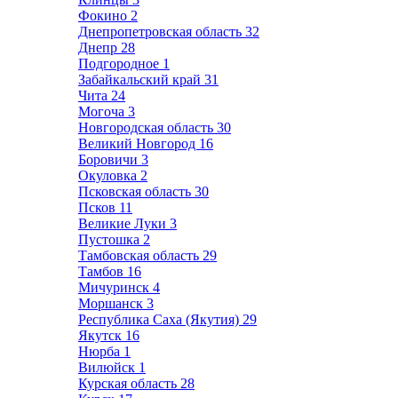
Фокино
2
Днепропетровская область
32
Днепр
28
Подгородное
1
Забайкальский край
31
Чита
24
Могоча
3
Новгородская область
30
Великий Новгород
16
Боровичи
3
Окуловка
2
Псковская область
30
Псков
11
Великие Луки
3
Пустошка
2
Тамбовская область
29
Тамбов
16
Мичуринск
4
Моршанск
3
Республика Саха (Якутия)
29
Якутск
16
Нюрба
1
Вилюйск
1
Курская область
28