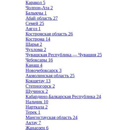
Каракол
5
Чолпон-Ата
2
Балыкчы
1
Абай область
27
Семей
25
Аягоз
1
Костромская область
26
Кострома
14
Шарья
2
Чухлома
2
Чувашская Республика — Чувашия
25
Чебоксары
16
Канаш
4
Новочебоксарск
3
Акмолинская область
25
Кокшетау
13
Степногорск
2
Щучинск
2
Кабардино-Балкарская Республика
24
Нальчик
10
Нарткала
2
Терек
1
Мангистауская область
24
Актау
7
Жанаозен
6