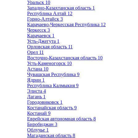
Уральск
10
Западно-Казахтанская область
1
Республика Алтай
12
Горно-Алтайск
3
Карачаево-Черкесская Республика
12
Черкесск
3
Карачаевск
1
Усть-Джегута
1
Орловская область
11
Орел
11
Восточно-Казахстанская область
10
Усть-Каменогорск
10
Астана
10
Чувашская Республика
9
Ядрин
1
Республика Калмыкия
9
Элиста
4
Лагань
1
Городовиковск
1
Костанайская область
9
Костанай
9
Еврейская автономная область
8
Биробиджан
3
Облучье
1
Магаданская область
8