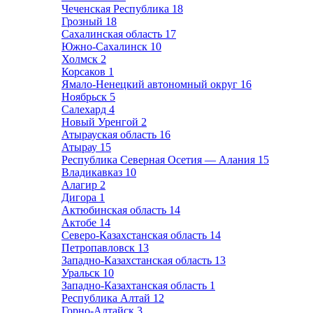
Чеченская Республика
18
Грозный
18
Сахалинская область
17
Южно-Сахалинск
10
Холмск
2
Корсаков
1
Ямало-Ненецкий автономный округ
16
Ноябрьск
5
Салехард
4
Новый Уренгой
2
Атырауская область
16
Атырау
15
Республика Северная Осетия — Алания
15
Владикавказ
10
Алагир
2
Дигора
1
Актюбинская область
14
Актобе
14
Северо-Казахстанская область
14
Петропавловск
13
Западно-Казахстанская область
13
Уральск
10
Западно-Казахтанская область
1
Республика Алтай
12
Горно-Алтайск
3