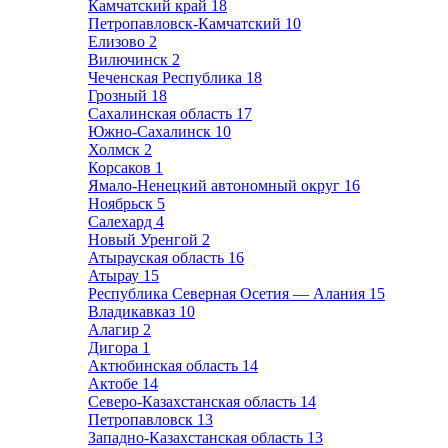
Камчатский край
18
Петропавловск-Камчатский
10
Елизово
2
Вилючинск
2
Чеченская Республика
18
Грозный
18
Сахалинская область
17
Южно-Сахалинск
10
Холмск
2
Корсаков
1
Ямало-Ненецкий автономный округ
16
Ноябрьск
5
Салехард
4
Новый Уренгой
2
Атырауская область
16
Атырау
15
Республика Северная Осетия — Алания
15
Владикавказ
10
Алагир
2
Дигора
1
Актюбинская область
14
Актобе
14
Северо-Казахстанская область
14
Петропавловск
13
Западно-Казахстанская область
13