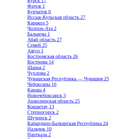
Курск
17
Фатеж
1
Курчатов
0
Иссык-Кульская область
27
Каракол
5
Чолпон-Ата
2
Балыкчы
1
Абай область
27
Семей
25
Аягоз
1
Костромская область
26
Кострома
14
Шарья
2
Чухлома
2
Чувашская Республика — Чувашия
25
Чебоксары
16
Канаш
4
Новочебоксарск
3
Акмолинская область
25
Кокшетау
13
Степногорск
2
Щучинск
2
Кабардино-Балкарская Республика
24
Нальчик
10
Нарткала
2