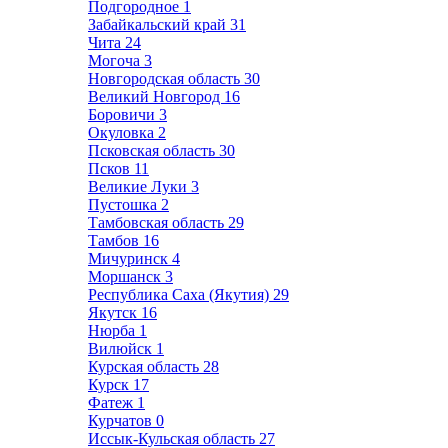
Подгородное
1
Забайкальский край
31
Чита
24
Могоча
3
Новгородская область
30
Великий Новгород
16
Боровичи
3
Окуловка
2
Псковская область
30
Псков
11
Великие Луки
3
Пустошка
2
Тамбовская область
29
Тамбов
16
Мичуринск
4
Моршанск
3
Республика Саха (Якутия)
29
Якутск
16
Нюрба
1
Вилюйск
1
Курская область
28
Курск
17
Фатеж
1
Курчатов
0
Иссык-Кульская область
27