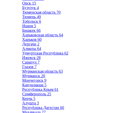
Орск
15
Бузулук
4
Тюменская область
70
Тюмень
49
Тобольск
6
Ишим
5
Бишкек
66
Харьковская область
64
Харьков
60
Дергачи
2
Алматы
64
Удмуртская Республика
62
Ижевск
28
Сарапул
7
Глазов
7
Мурманская область
63
Мурманск
20
Мончегорск
9
Кандалакша
5
Республика Крым
61
Симферополь
25
Керчь
5
Алушта
3
Республика Дагестан
60
Махачкала
27