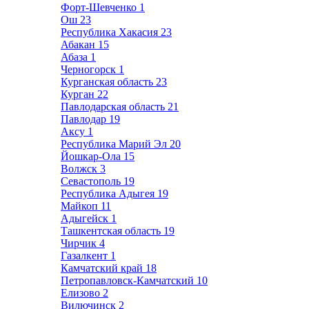
Форт-Шевченко
1
Ош
23
Республика Хакасия
23
Абакан
15
Абаза
1
Черногорск
1
Курганская область
23
Курган
22
Павлодарская область
21
Павлодар
19
Аксу
1
Республика Марий Эл
20
Йошкар-Ола
15
Волжск
3
Севастополь
19
Республика Адыгея
19
Майкоп
11
Адыгейск
1
Ташкентская область
19
Чирчик
4
Газалкент
1
Камчатский край
18
Петропавловск-Камчатский
10
Елизово
2
Вилючинск
2