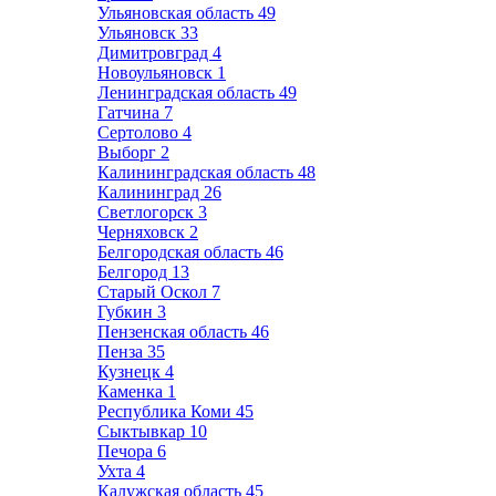
Ульяновская область
49
Ульяновск
33
Димитровград
4
Новоульяновск
1
Ленинградская область
49
Гатчина
7
Сертолово
4
Выборг
2
Калининградская область
48
Калининград
26
Светлогорск
3
Черняховск
2
Белгородская область
46
Белгород
13
Старый Оскол
7
Губкин
3
Пензенская область
46
Пенза
35
Кузнецк
4
Каменка
1
Республика Коми
45
Сыктывкар
10
Печора
6
Ухта
4
Калужская область
45