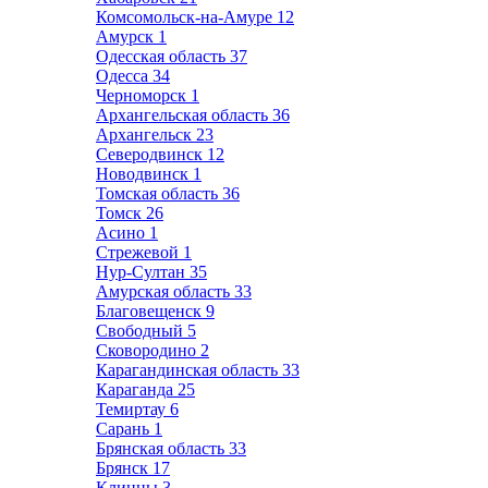
Комсомольск-на-Амуре
12
Амурск
1
Одесская область
37
Одесса
34
Черноморск
1
Архангельская область
36
Архангельск
23
Северодвинск
12
Новодвинск
1
Томская область
36
Томск
26
Асино
1
Стрежевой
1
Нур-Султан
35
Амурская область
33
Благовещенск
9
Свободный
5
Сковородино
2
Карагандинская область
33
Караганда
25
Темиртау
6
Сарань
1
Брянская область
33
Брянск
17
Клинцы
3