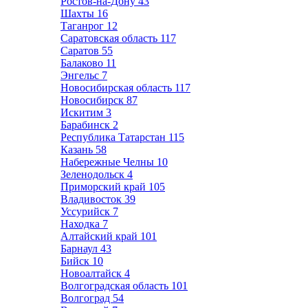
Ростов-на-Дону
43
Шахты
16
Таганрог
12
Саратовская область
117
Саратов
55
Балаково
11
Энгельс
7
Новосибирская область
117
Новосибирск
87
Искитим
3
Барабинск
2
Республика Татарстан
115
Казань
58
Набережные Челны
10
Зеленодольск
4
Приморский край
105
Владивосток
39
Уссурийск
7
Находка
7
Алтайский край
101
Барнаул
43
Бийск
10
Новоалтайск
4
Волгоградская область
101
Волгоград
54