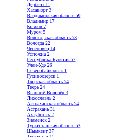
Дербент
11
Хасавюрт
3
Владимирская область
59
Владимир
17
Ковров
7
Муром
5
Вологодская область
58
Вологда
22
Череповец
14
Устюжна
2
Республика Бурятия
57
Улан-Удэ
26
Северобайкальск
1
Гусиноозерск
1
Тверская область
54
Тверь
24
Вышний Волочёк
3
Лихославль
2
Астраханская область
54
Астрахань
31
Ахтубинск
2
Знаменск
2
Туркестанская область
53
Шымкент
37
Туркестан
11