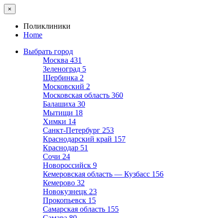
×
Поликлиники
Home
Выбрать город
Москва
431
Зеленоград
5
Щербинка
2
Московский
2
Московская область
360
Балашиха
30
Мытищи
18
Химки
14
Санкт-Петербург
253
Краснодарский край
157
Краснодар
51
Сочи
24
Новороссийск
9
Кемеровская область — Кузбасс
156
Кемерово
32
Новокузнецк
23
Прокопьевск
15
Самарская область
155
Самара
80