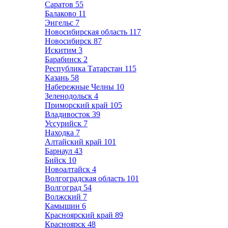
Саратов
55
Балаково
11
Энгельс
7
Новосибирская область
117
Новосибирск
87
Искитим
3
Барабинск
2
Республика Татарстан
115
Казань
58
Набережные Челны
10
Зеленодольск
4
Приморский край
105
Владивосток
39
Уссурийск
7
Находка
7
Алтайский край
101
Барнаул
43
Бийск
10
Новоалтайск
4
Волгоградская область
101
Волгоград
54
Волжский
7
Камышин
6
Красноярский край
89
Красноярск
48