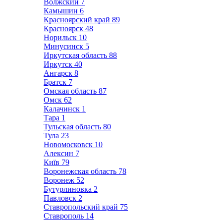
Волжский
7
Камышин
6
Красноярский край
89
Красноярск
48
Норильск
10
Минусинск
5
Иркутская область
88
Иркутск
40
Ангарск
8
Братск
7
Омская область
87
Омск
62
Калачинск
1
Тара
1
Тульская область
80
Тула
23
Новомосковск
10
Алексин
7
Київ
79
Воронежская область
78
Воронеж
52
Бутурлиновка
2
Павловск
2
Ставропольский край
75
Ставрополь
14