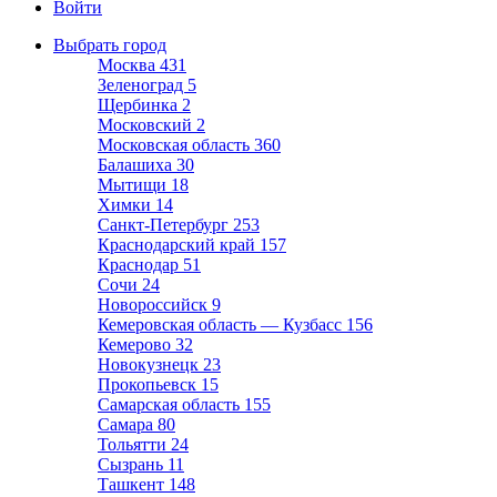
Войти
Выбрать город
Москва
431
Зеленоград
5
Щербинка
2
Московский
2
Московская область
360
Балашиха
30
Мытищи
18
Химки
14
Санкт-Петербург
253
Краснодарский край
157
Краснодар
51
Сочи
24
Новороссийск
9
Кемеровская область — Кузбасс
156
Кемерово
32
Новокузнецк
23
Прокопьевск
15
Самарская область
155
Самара
80
Тольятти
24
Сызрань
11
Ташкент
148