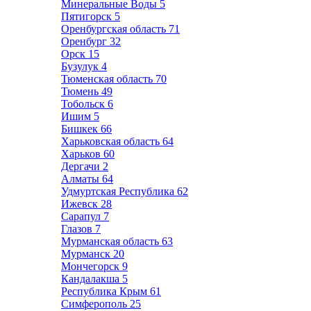
Минеральные Воды
5
Пятигорск
5
Оренбургская область
71
Оренбург
32
Орск
15
Бузулук
4
Тюменская область
70
Тюмень
49
Тобольск
6
Ишим
5
Бишкек
66
Харьковская область
64
Харьков
60
Дергачи
2
Алматы
64
Удмуртская Республика
62
Ижевск
28
Сарапул
7
Глазов
7
Мурманская область
63
Мурманск
20
Мончегорск
9
Кандалакша
5
Республика Крым
61
Симферополь
25