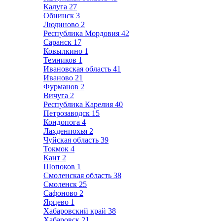
Калуга
27
Обнинск
3
Людиново
2
Республика Мордовия
42
Саранск
17
Ковылкино
1
Темников
1
Ивановская область
41
Иваново
21
Фурманов
2
Вичуга
2
Республика Карелия
40
Петрозаводск
15
Кондопога
4
Лахденпохья
2
Чуйская область
39
Токмок
4
Кант
2
Шопоков
1
Смоленская область
38
Смоленск
25
Сафоново
2
Ярцево
1
Хабаровский край
38
Хабаровск
21