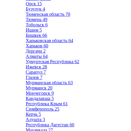
Орск
15
Бузулук
4
Тюменская область
70
Тюмень
49
Тобольск
6
Ишим
5
Бишкек
66
Харьковская область
64
Харьков
60
Дергачи
2
Алматы
64
Удмуртская Республика
62
Ижевск
28
Сарапул
7
Глазов
7
Мурманская область
63
Мурманск
20
Мончегорск
9
Кандалакша
5
Республика Крым
61
Симферополь
25
Керчь
5
Алушта
3
Республика Дагестан
60
Махачкала
27