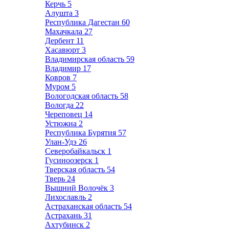
Керчь
5
Алушта
3
Республика Дагестан
60
Махачкала
27
Дербент
11
Хасавюрт
3
Владимирская область
59
Владимир
17
Ковров
7
Муром
5
Вологодская область
58
Вологда
22
Череповец
14
Устюжна
2
Республика Бурятия
57
Улан-Удэ
26
Северобайкальск
1
Гусиноозерск
1
Тверская область
54
Тверь
24
Вышний Волочёк
3
Лихославль
2
Астраханская область
54
Астрахань
31
Ахтубинск
2