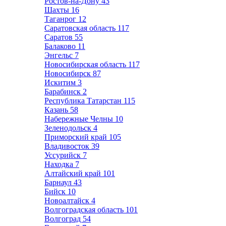
Ростов-на-Дону
43
Шахты
16
Таганрог
12
Саратовская область
117
Саратов
55
Балаково
11
Энгельс
7
Новосибирская область
117
Новосибирск
87
Искитим
3
Барабинск
2
Республика Татарстан
115
Казань
58
Набережные Челны
10
Зеленодольск
4
Приморский край
105
Владивосток
39
Уссурийск
7
Находка
7
Алтайский край
101
Барнаул
43
Бийск
10
Новоалтайск
4
Волгоградская область
101
Волгоград
54