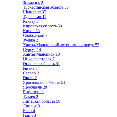
Знаменск
2
Туркестанская область
53
Шымкент
37
Туркестан
11
Кентау
3
Кировская область
53
Киров
38
Слободской
3
Зуевка
2
Ханты-Мансийский автономный округ
52
Сургут
14
Ханты-Мансийск
10
Нижневартовск
7
Рязанская область
51
Рязань
34
Сасово
2
Ряжск
2
Ярославская область
51
Ярославль
28
Рыбинск
11
Тутаев
2
Липецкая область
50
Липецк
31
Елец
4
Грязи
3