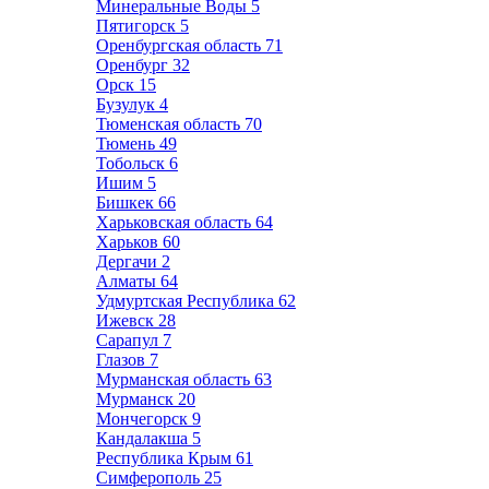
Минеральные Воды
5
Пятигорск
5
Оренбургская область
71
Оренбург
32
Орск
15
Бузулук
4
Тюменская область
70
Тюмень
49
Тобольск
6
Ишим
5
Бишкек
66
Харьковская область
64
Харьков
60
Дергачи
2
Алматы
64
Удмуртская Республика
62
Ижевск
28
Сарапул
7
Глазов
7
Мурманская область
63
Мурманск
20
Мончегорск
9
Кандалакша
5
Республика Крым
61
Симферополь
25