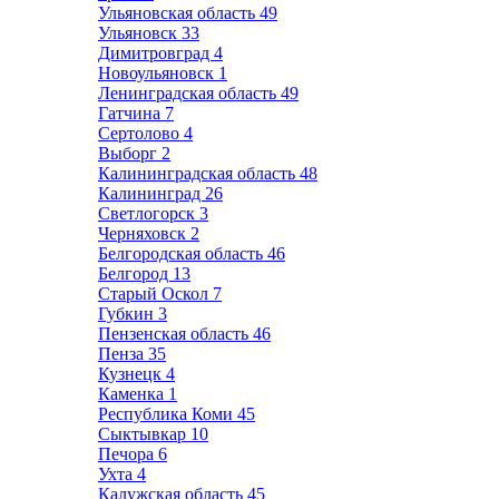
Ульяновская область
49
Ульяновск
33
Димитровград
4
Новоульяновск
1
Ленинградская область
49
Гатчина
7
Сертолово
4
Выборг
2
Калининградская область
48
Калининград
26
Светлогорск
3
Черняховск
2
Белгородская область
46
Белгород
13
Старый Оскол
7
Губкин
3
Пензенская область
46
Пенза
35
Кузнецк
4
Каменка
1
Республика Коми
45
Сыктывкар
10
Печора
6
Ухта
4
Калужская область
45