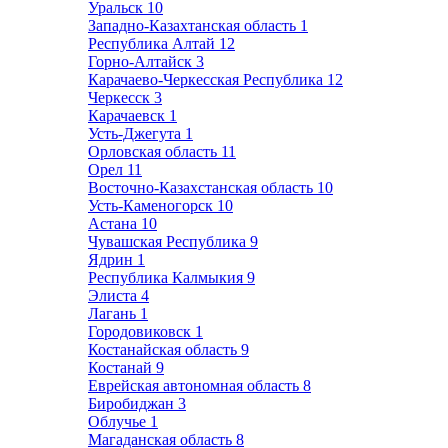
Уральск
10
Западно-Казахтанская область
1
Республика Алтай
12
Горно-Алтайск
3
Карачаево-Черкесская Республика
12
Черкесск
3
Карачаевск
1
Усть-Джегута
1
Орловская область
11
Орел
11
Восточно-Казахстанская область
10
Усть-Каменогорск
10
Астана
10
Чувашская Республика
9
Ядрин
1
Республика Калмыкия
9
Элиста
4
Лагань
1
Городовиковск
1
Костанайская область
9
Костанай
9
Еврейская автономная область
8
Биробиджан
3
Облучье
1
Магаданская область
8