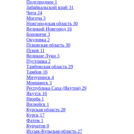
Подгородное
1
Забайкальский край
31
Чита
24
Могоча
3
Новгородская область
30
Великий Новгород
16
Боровичи
3
Окуловка
2
Псковская область
30
Псков
11
Великие Луки
3
Пустошка
2
Тамбовская область
29
Тамбов
16
Мичуринск
4
Моршанск
3
Республика Саха (Якутия)
29
Якутск
16
Нюрба
1
Вилюйск
1
Курская область
28
Курск
17
Фатеж
1
Курчатов
0
Иссык-Кульская область
27