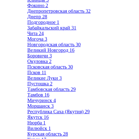
Фокино
2
Днепропетровская область
32
Днепр
28
Подгородное
1
Забайкальский край
31
Чита
24
Могоча
3
Новгородская область
30
Великий Новгород
16
Боровичи
3
Окуловка
2
Псковская область
30
Псков
11
Великие Луки
3
Пустошка
2
Тамбовская область
29
Тамбов
16
Мичуринск
4
Моршанск
3
Республика Саха (Якутия)
29
Якутск
16
Нюрба
1
Вилюйск
1
Курская область
28