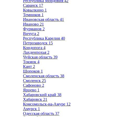
Республика Мордовия
42
Саранск
17
Ковылкино
1
Темников
1
Ивановская область
41
Иваново
21
Фурманов
2
Вичуга
2
Республика Карелия
40
Петрозаводск
15
Кондопога
4
Лахденпохья
2
Чуйская область
39
Токмок
4
Кант
2
Шопоков
1
Смоленская область
38
Смоленск
25
Сафоново
2
Ярцево
1
Хабаровский край
38
Хабаровск
21
Комсомольск-на-Амуре
12
Амурск
1
Одесская область
37