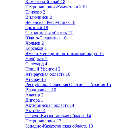
Камчатский край
18
Петропавловск-Камчатский
10
Елизово
2
Вилючинск
2
Чеченская Республика
18
Грозный
18
Сахалинская область
17
Южно-Сахалинск
10
Холмск
2
Корсаков
1
Ямало-Ненецкий автономный округ
16
Ноябрьск
5
Салехард
4
Новый Уренгой
2
Атырауская область
16
Атырау
15
Республика Северная Осетия — Алания
15
Владикавказ
10
Алагир
2
Дигора
1
Актюбинская область
14
Актобе
14
Северо-Казахстанская область
14
Петропавловск
13
Западно-Казахстанская область
13