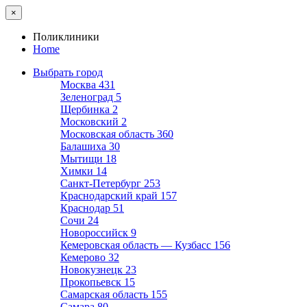
×
Поликлиники
Home
Выбрать город
Москва
431
Зеленоград
5
Щербинка
2
Московский
2
Московская область
360
Балашиха
30
Мытищи
18
Химки
14
Санкт-Петербург
253
Краснодарский край
157
Краснодар
51
Сочи
24
Новороссийск
9
Кемеровская область — Кузбасс
156
Кемерово
32
Новокузнецк
23
Прокопьевск
15
Самарская область
155
Самара
80