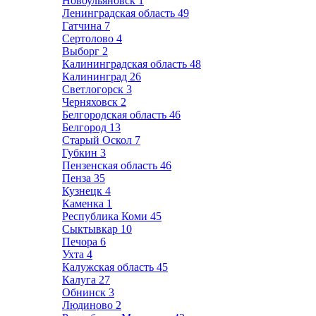
Новоульяновск
1
Ленинградская область
49
Гатчина
7
Сертолово
4
Выборг
2
Калининградская область
48
Калининград
26
Светлогорск
3
Черняховск
2
Белгородская область
46
Белгород
13
Старый Оскол
7
Губкин
3
Пензенская область
46
Пенза
35
Кузнецк
4
Каменка
1
Республика Коми
45
Сыктывкар
10
Печора
6
Ухта
4
Калужская область
45
Калуга
27
Обнинск
3
Людиново
2