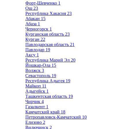
Форт-Шевченко
1
Ош
23
Республика Хакасия
23
Абакан
15
Абаза
1
Черногорск
1
Курганская область
23
Курган
22
Павлодарская область
21
Павлодар
19
Аксу
1
Республика Марий Эл
20
Йошкар-Ола
15
Волжск
3
Севастополь
19
Республика Адыгея
19
Майкоп
11
Адыгейск
1
Ташкентская область
19
Чирчик
4
Газалкент
1
Камчатский край
18
Петропавловск-Камчатский
10
Елизово
2
Вилючинск
2