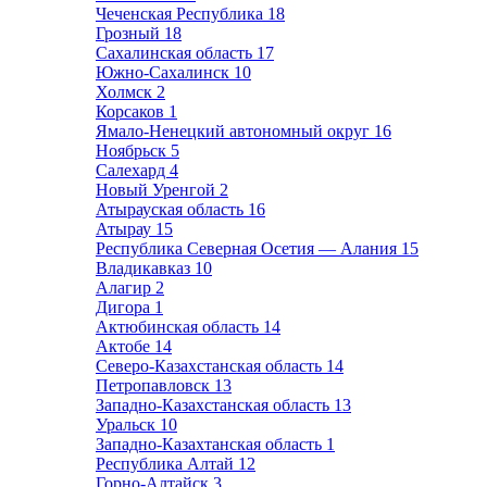
Чеченская Республика
18
Грозный
18
Сахалинская область
17
Южно-Сахалинск
10
Холмск
2
Корсаков
1
Ямало-Ненецкий автономный округ
16
Ноябрьск
5
Салехард
4
Новый Уренгой
2
Атырауская область
16
Атырау
15
Республика Северная Осетия — Алания
15
Владикавказ
10
Алагир
2
Дигора
1
Актюбинская область
14
Актобе
14
Северо-Казахстанская область
14
Петропавловск
13
Западно-Казахстанская область
13
Уральск
10
Западно-Казахтанская область
1
Республика Алтай
12
Горно-Алтайск
3