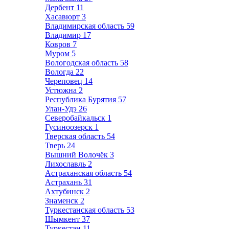
Дербент
11
Хасавюрт
3
Владимирская область
59
Владимир
17
Ковров
7
Муром
5
Вологодская область
58
Вологда
22
Череповец
14
Устюжна
2
Республика Бурятия
57
Улан-Удэ
26
Северобайкальск
1
Гусиноозерск
1
Тверская область
54
Тверь
24
Вышний Волочёк
3
Лихославль
2
Астраханская область
54
Астрахань
31
Ахтубинск
2
Знаменск
2
Туркестанская область
53
Шымкент
37
Туркестан
11