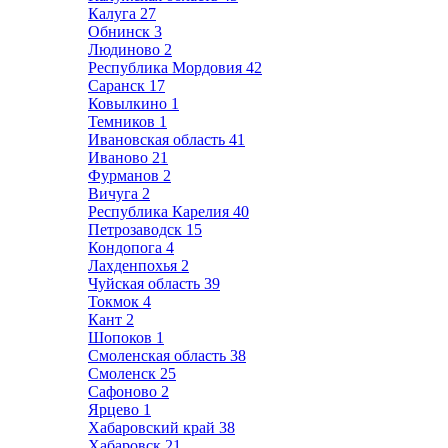
Калуга
27
Обнинск
3
Людиново
2
Республика Мордовия
42
Саранск
17
Ковылкино
1
Темников
1
Ивановская область
41
Иваново
21
Фурманов
2
Вичуга
2
Республика Карелия
40
Петрозаводск
15
Кондопога
4
Лахденпохья
2
Чуйская область
39
Токмок
4
Кант
2
Шопоков
1
Смоленская область
38
Смоленск
25
Сафоново
2
Ярцево
1
Хабаровский край
38
Хабаровск
21