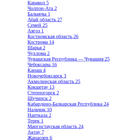
Каракол
5
Чолпон-Ата
2
Балыкчы
1
Абай область
27
Семей
25
Аягоз
1
Костромская область
26
Кострома
14
Шарья
2
Чухлома
2
Чувашская Республика — Чувашия
25
Чебоксары
16
Канаш
4
Новочебоксарск
3
Акмолинская область
25
Кокшетау
13
Степногорск
2
Щучинск
2
Кабардино-Балкарская Республика
24
Нальчик
10
Нарткала
2
Терек
1
Мангистауская область
24
Актау
7
Жанаозен
6