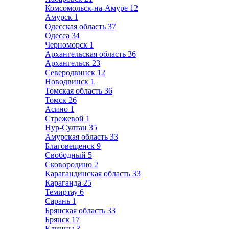
Комсомольск-на-Амуре
12
Амурск
1
Одесская область
37
Одесса
34
Черноморск
1
Архангельская область
36
Архангельск
23
Северодвинск
12
Новодвинск
1
Томская область
36
Томск
26
Асино
1
Стрежевой
1
Нур-Султан
35
Амурская область
33
Благовещенск
9
Свободный
5
Сковородино
2
Карагандинская область
33
Караганда
25
Темиртау
6
Сарань
1
Брянская область
33
Брянск
17
Клинцы
3