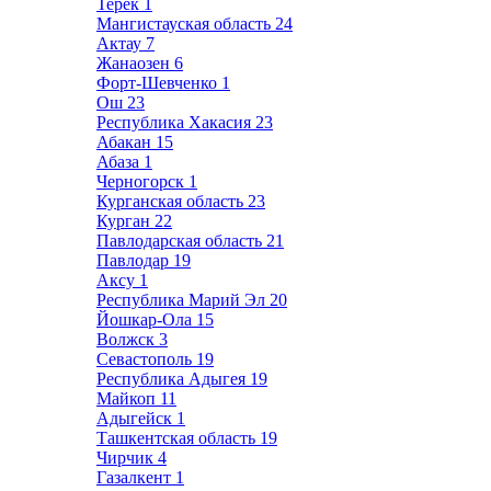
Терек
1
Мангистауская область
24
Актау
7
Жанаозен
6
Форт-Шевченко
1
Ош
23
Республика Хакасия
23
Абакан
15
Абаза
1
Черногорск
1
Курганская область
23
Курган
22
Павлодарская область
21
Павлодар
19
Аксу
1
Республика Марий Эл
20
Йошкар-Ола
15
Волжск
3
Севастополь
19
Республика Адыгея
19
Майкоп
11
Адыгейск
1
Ташкентская область
19
Чирчик
4
Газалкент
1