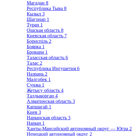
Магадан
8
Республика Тыва
8
Кызыл
3
Шагонар
1
Туран
1
Ошская область
8
Киевская область
7
Бориспіль
2
Боярка
1
Бровари
1
Таласская область
6
Талас
2
Республика Ингушетия
6
Назрань
2
Малгобек
1
Сунжа
1
Жетысу область
4
Талдыкорган
4
Алматинская область
3
Капшагай
1
Киев
3
Нарынская область
3
Нарын
1
Ханты-Мансийский автономный округ — Югра
2
Ненецкий автономный округ
2