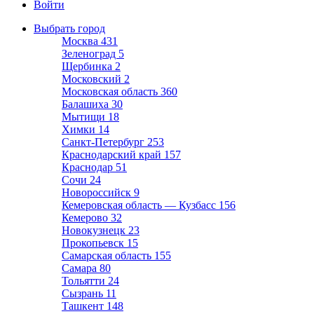
Войти
Выбрать город
Москва
431
Зеленоград
5
Щербинка
2
Московский
2
Московская область
360
Балашиха
30
Мытищи
18
Химки
14
Санкт-Петербург
253
Краснодарский край
157
Краснодар
51
Сочи
24
Новороссийск
9
Кемеровская область — Кузбасс
156
Кемерово
32
Новокузнецк
23
Прокопьевск
15
Самарская область
155
Самара
80
Тольятти
24
Сызрань
11
Ташкент
148