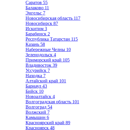
Саратов
55
Балаково
11
Энгельс
7
Новосибирская область
117
Новосибирск
87
Искитим
3
Барабинск
2
Республика Татарстан
115
Казань
58
Набережные Челны
10
Зеленодольск
4
Приморский край
105
Владивосток
39
Уссурийск
7
Находка
7
Алтайский край
101
Барнаул
43
Бийск
10
Новоалтайск
4
Волгоградская область
101
Волгоград
54
Волжский
7
Камышин
6
Красноярский край
89
Красноярск
48