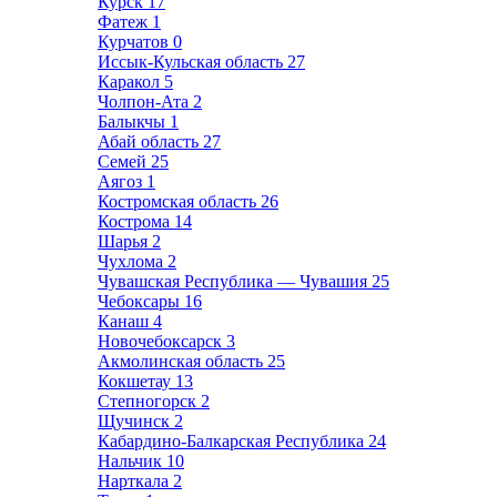
Курск
17
Фатеж
1
Курчатов
0
Иссык-Кульская область
27
Каракол
5
Чолпон-Ата
2
Балыкчы
1
Абай область
27
Семей
25
Аягоз
1
Костромская область
26
Кострома
14
Шарья
2
Чухлома
2
Чувашская Республика — Чувашия
25
Чебоксары
16
Канаш
4
Новочебоксарск
3
Акмолинская область
25
Кокшетау
13
Степногорск
2
Щучинск
2
Кабардино-Балкарская Республика
24
Нальчик
10
Нарткала
2