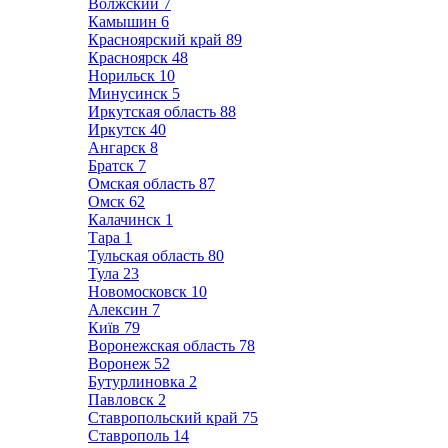
Волжский
7
Камышин
6
Красноярский край
89
Красноярск
48
Норильск
10
Минусинск
5
Иркутская область
88
Иркутск
40
Ангарск
8
Братск
7
Омская область
87
Омск
62
Калачинск
1
Тара
1
Тульская область
80
Тула
23
Новомосковск
10
Алексин
7
Київ
79
Воронежская область
78
Воронеж
52
Бутурлиновка
2
Павловск
2
Ставропольский край
75
Ставрополь
14