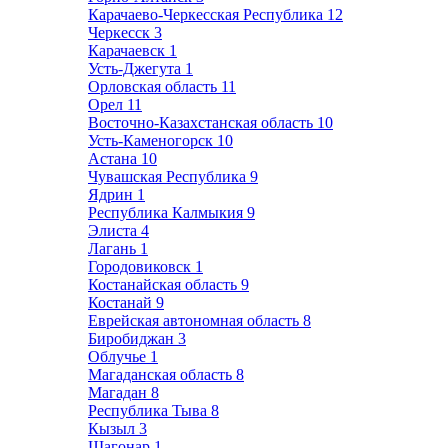
Карачаево-Черкесская Республика
12
Черкесск
3
Карачаевск
1
Усть-Джегута
1
Орловская область
11
Орел
11
Восточно-Казахстанская область
10
Усть-Каменогорск
10
Астана
10
Чувашская Республика
9
Ядрин
1
Республика Калмыкия
9
Элиста
4
Лагань
1
Городовиковск
1
Костанайская область
9
Костанай
9
Еврейская автономная область
8
Биробиджан
3
Облучье
1
Магаданская область
8
Магадан
8
Республика Тыва
8
Кызыл
3
Шагонар
1