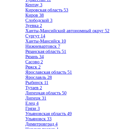
Кентау
3
Кировская область
53
Киров
38
Слободской
3
Зуевка
2
Ханты-Мансийский автономный округ
52
Сургут
14
Ханты-Мансийск
10
Нижневартовск
7
Рязанская область
51
Рязань
34
Сасово
2
Ряжск
2
Ярославская область
51
Ярославль
28
Рыбинск
11
Тутаев
2
Липецкая область
50
Липецк
31
Елец
4
Грязи
3
Ульяновская область
49
Ульяновск
33
Димитровград
4