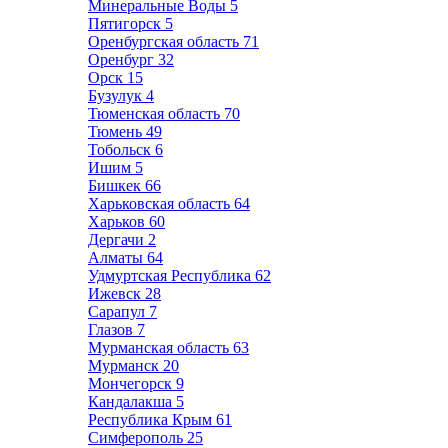
Минеральные Воды
5
Пятигорск
5
Оренбургская область
71
Оренбург
32
Орск
15
Бузулук
4
Тюменская область
70
Тюмень
49
Тобольск
6
Ишим
5
Бишкек
66
Харьковская область
64
Харьков
60
Дергачи
2
Алматы
64
Удмуртская Республика
62
Ижевск
28
Сарапул
7
Глазов
7
Мурманская область
63
Мурманск
20
Мончегорск
9
Кандалакша
5
Республика Крым
61
Симферополь
25