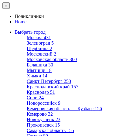
×
Поликлиники
Home
Выбрать город
Москва
431
Зеленоград
5
Щербинка
2
Московский
2
Московская область
360
Балашиха
30
Мытищи
18
Химки
14
Санкт-Петербург
253
Краснодарский край
157
Краснодар
51
Сочи
24
Новороссийск
9
Кемеровская область — Кузбасс
156
Кемерово
32
Новокузнецк
23
Прокопьевск
15
Самарская область
155
Самара
80