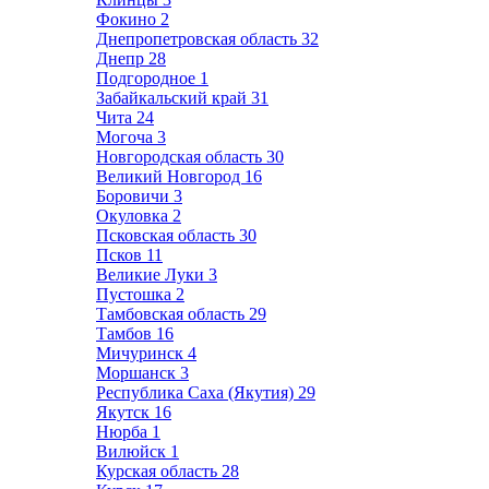
Фокино
2
Днепропетровская область
32
Днепр
28
Подгородное
1
Забайкальский край
31
Чита
24
Могоча
3
Новгородская область
30
Великий Новгород
16
Боровичи
3
Окуловка
2
Псковская область
30
Псков
11
Великие Луки
3
Пустошка
2
Тамбовская область
29
Тамбов
16
Мичуринск
4
Моршанск
3
Республика Саха (Якутия)
29
Якутск
16
Нюрба
1
Вилюйск
1
Курская область
28