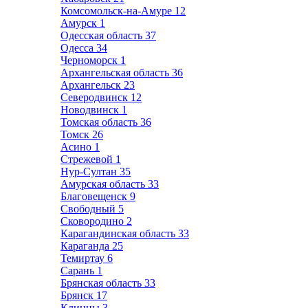
Комсомольск-на-Амуре
12
Амурск
1
Одесская область
37
Одесса
34
Черноморск
1
Архангельская область
36
Архангельск
23
Северодвинск
12
Новодвинск
1
Томская область
36
Томск
26
Асино
1
Стрежевой
1
Нур-Султан
35
Амурская область
33
Благовещенск
9
Свободный
5
Сковородино
2
Карагандинская область
33
Караганда
25
Темиртау
6
Сарань
1
Брянская область
33
Брянск
17
Клинцы
3