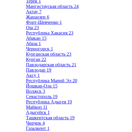
Терек
1
Мангистауская область
24
Актау
7
Жанаозен
6
Форт-Шевченко
1
Ош
23
Республика Хакасия
23
Абакан
15
Абаза
1
Черногорск
1
Курганская область
23
Курган
22
Павлодарская область
21
Павлодар
19
Аксу
1
Республика Марий Эл
20
Йошкар-Ола
15
Волжск
3
Севастополь
19
Республика Адыгея
19
Майкоп
11
Адыгейск
1
Ташкентская область
19
Чирчик
4
Газалкент
1