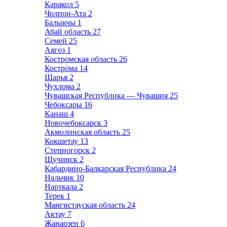
Каракол
5
Чолпон-Ата
2
Балыкчы
1
Абай область
27
Семей
25
Аягоз
1
Костромская область
26
Кострома
14
Шарья
2
Чухлома
2
Чувашская Республика — Чувашия
25
Чебоксары
16
Канаш
4
Новочебоксарск
3
Акмолинская область
25
Кокшетау
13
Степногорск
2
Щучинск
2
Кабардино-Балкарская Республика
24
Нальчик
10
Нарткала
2
Терек
1
Мангистауская область
24
Актау
7
Жанаозен
6