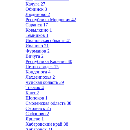
Калуга
27
Обнинск
3
Людиново
2
Республика Мордовия
42
Саранск
17
Ковылкино
1
Темников
1
Ивановская область
41
Иваново
21
Фурманов
2
Вичуга
2
Республика Карелия
40
Петрозаводск
15
Кондопога
4
Лахденпохья
2
Чуйская область
39
Токмок
4
Кант
2
Шопоков
1
Смоленская область
38
Смоленск
25
Сафоново
2
Ярцево
1
Хабаровский край
38
Хабаровск
21