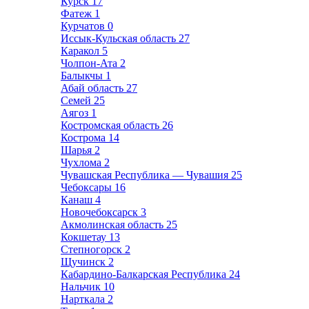
Курск
17
Фатеж
1
Курчатов
0
Иссык-Кульская область
27
Каракол
5
Чолпон-Ата
2
Балыкчы
1
Абай область
27
Семей
25
Аягоз
1
Костромская область
26
Кострома
14
Шарья
2
Чухлома
2
Чувашская Республика — Чувашия
25
Чебоксары
16
Канаш
4
Новочебоксарск
3
Акмолинская область
25
Кокшетау
13
Степногорск
2
Щучинск
2
Кабардино-Балкарская Республика
24
Нальчик
10
Нарткала
2