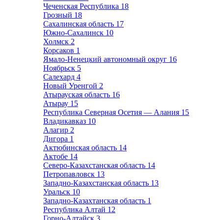
Чеченская Республика
18
Грозный
18
Сахалинская область
17
Южно-Сахалинск
10
Холмск
2
Корсаков
1
Ямало-Ненецкий автономный округ
16
Ноябрьск
5
Салехард
4
Новый Уренгой
2
Атырауская область
16
Атырау
15
Республика Северная Осетия — Алания
15
Владикавказ
10
Алагир
2
Дигора
1
Актюбинская область
14
Актобе
14
Северо-Казахстанская область
14
Петропавловск
13
Западно-Казахстанская область
13
Уральск
10
Западно-Казахтанская область
1
Республика Алтай
12
Горно-Алтайск
3