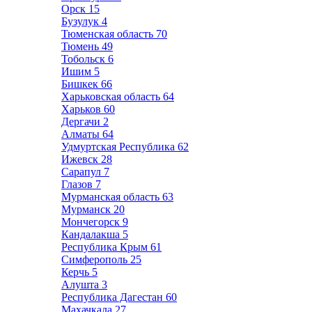
Орск
15
Бузулук
4
Тюменская область
70
Тюмень
49
Тобольск
6
Ишим
5
Бишкек
66
Харьковская область
64
Харьков
60
Дергачи
2
Алматы
64
Удмуртская Республика
62
Ижевск
28
Сарапул
7
Глазов
7
Мурманская область
63
Мурманск
20
Мончегорск
9
Кандалакша
5
Республика Крым
61
Симферополь
25
Керчь
5
Алушта
3
Республика Дагестан
60
Махачкала
27