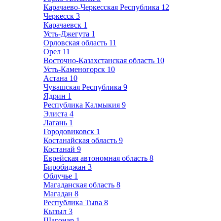
Карачаево-Черкесская Республика
12
Черкесск
3
Карачаевск
1
Усть-Джегута
1
Орловская область
11
Орел
11
Восточно-Казахстанская область
10
Усть-Каменогорск
10
Астана
10
Чувашская Республика
9
Ядрин
1
Республика Калмыкия
9
Элиста
4
Лагань
1
Городовиковск
1
Костанайская область
9
Костанай
9
Еврейская автономная область
8
Биробиджан
3
Облучье
1
Магаданская область
8
Магадан
8
Республика Тыва
8
Кызыл
3
Шагонар
1