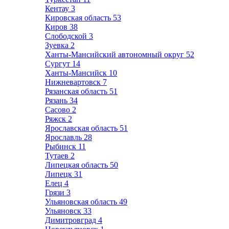
Кентау
3
Кировская область
53
Киров
38
Слободской
3
Зуевка
2
Ханты-Мансийский автономный округ
52
Сургут
14
Ханты-Мансийск
10
Нижневартовск
7
Рязанская область
51
Рязань
34
Сасово
2
Ряжск
2
Ярославская область
51
Ярославль
28
Рыбинск
11
Тутаев
2
Липецкая область
50
Липецк
31
Елец
4
Грязи
3
Ульяновская область
49
Ульяновск
33
Димитровград
4