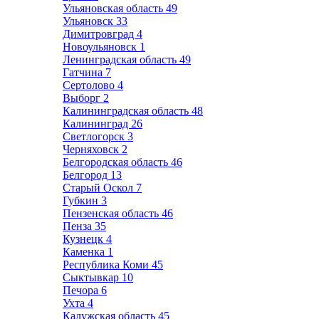
Ульяновская область
49
Ульяновск
33
Димитровград
4
Новоульяновск
1
Ленинградская область
49
Гатчина
7
Сертолово
4
Выборг
2
Калининградская область
48
Калининград
26
Светлогорск
3
Черняховск
2
Белгородская область
46
Белгород
13
Старый Оскол
7
Губкин
3
Пензенская область
46
Пенза
35
Кузнецк
4
Каменка
1
Республика Коми
45
Сыктывкар
10
Печора
6
Ухта
4
Калужская область
45