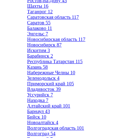
Ростов-на-Дону
43
Шахты
16
Таганрог
12
Саратовская область
117
Саратов
55
Балаково
11
Энгельс
7
Новосибирская область
117
Новосибирск
87
Искитим
3
Барабинск
2
Республика Татарстан
115
Казань
58
Набережные Челны
10
Зеленодольск
4
Приморский край
105
Владивосток
39
Уссурийск
7
Находка
7
Алтайский край
101
Барнаул
43
Бийск
10
Новоалтайск
4
Волгоградская область
101
Волгоград
54