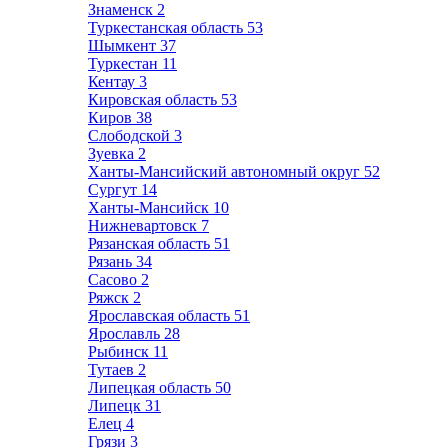
Знаменск
2
Туркестанская область
53
Шымкент
37
Туркестан
11
Кентау
3
Кировская область
53
Киров
38
Слободской
3
Зуевка
2
Ханты-Мансийский автономный округ
52
Сургут
14
Ханты-Мансийск
10
Нижневартовск
7
Рязанская область
51
Рязань
34
Сасово
2
Ряжск
2
Ярославская область
51
Ярославль
28
Рыбинск
11
Тутаев
2
Липецкая область
50
Липецк
31
Елец
4
Грязи
3