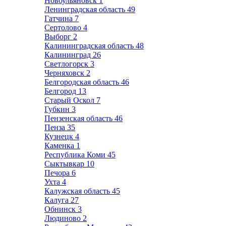
Новоульяновск
1
Ленинградская область
49
Гатчина
7
Сертолово
4
Выборг
2
Калининградская область
48
Калининград
26
Светлогорск
3
Черняховск
2
Белгородская область
46
Белгород
13
Старый Оскол
7
Губкин
3
Пензенская область
46
Пенза
35
Кузнецк
4
Каменка
1
Республика Коми
45
Сыктывкар
10
Печора
6
Ухта
4
Калужская область
45
Калуга
27
Обнинск
3
Людиново
2