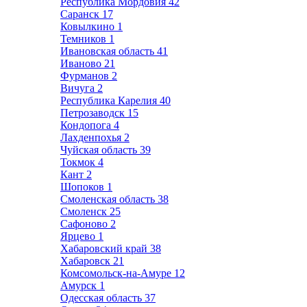
Республика Мордовия
42
Саранск
17
Ковылкино
1
Темников
1
Ивановская область
41
Иваново
21
Фурманов
2
Вичуга
2
Республика Карелия
40
Петрозаводск
15
Кондопога
4
Лахденпохья
2
Чуйская область
39
Токмок
4
Кант
2
Шопоков
1
Смоленская область
38
Смоленск
25
Сафоново
2
Ярцево
1
Хабаровский край
38
Хабаровск
21
Комсомольск-на-Амуре
12
Амурск
1
Одесская область
37