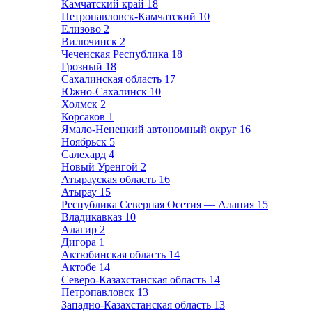
Камчатский край
18
Петропавловск-Камчатский
10
Елизово
2
Вилючинск
2
Чеченская Республика
18
Грозный
18
Сахалинская область
17
Южно-Сахалинск
10
Холмск
2
Корсаков
1
Ямало-Ненецкий автономный округ
16
Ноябрьск
5
Салехард
4
Новый Уренгой
2
Атырауская область
16
Атырау
15
Республика Северная Осетия — Алания
15
Владикавказ
10
Алагир
2
Дигора
1
Актюбинская область
14
Актобе
14
Северо-Казахстанская область
14
Петропавловск
13
Западно-Казахстанская область
13