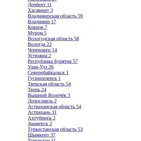
Дербент
11
Хасавюрт
3
Владимирская область
59
Владимир
17
Ковров
7
Муром
5
Вологодская область
58
Вологда
22
Череповец
14
Устюжна
2
Республика Бурятия
57
Улан-Удэ
26
Северобайкальск
1
Гусиноозерск
1
Тверская область
54
Тверь
24
Вышний Волочёк
3
Лихославль
2
Астраханская область
54
Астрахань
31
Ахтубинск
2
Знаменск
2
Туркестанская область
53
Шымкент
37
Туркестан
11