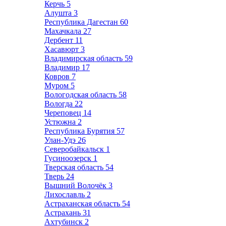
Керчь
5
Алушта
3
Республика Дагестан
60
Махачкала
27
Дербент
11
Хасавюрт
3
Владимирская область
59
Владимир
17
Ковров
7
Муром
5
Вологодская область
58
Вологда
22
Череповец
14
Устюжна
2
Республика Бурятия
57
Улан-Удэ
26
Северобайкальск
1
Гусиноозерск
1
Тверская область
54
Тверь
24
Вышний Волочёк
3
Лихославль
2
Астраханская область
54
Астрахань
31
Ахтубинск
2