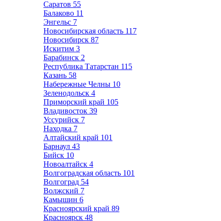
Саратов
55
Балаково
11
Энгельс
7
Новосибирская область
117
Новосибирск
87
Искитим
3
Барабинск
2
Республика Татарстан
115
Казань
58
Набережные Челны
10
Зеленодольск
4
Приморский край
105
Владивосток
39
Уссурийск
7
Находка
7
Алтайский край
101
Барнаул
43
Бийск
10
Новоалтайск
4
Волгоградская область
101
Волгоград
54
Волжский
7
Камышин
6
Красноярский край
89
Красноярск
48