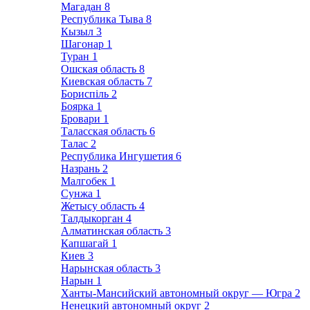
Магадан
8
Республика Тыва
8
Кызыл
3
Шагонар
1
Туран
1
Ошская область
8
Киевская область
7
Бориспіль
2
Боярка
1
Бровари
1
Таласская область
6
Талас
2
Республика Ингушетия
6
Назрань
2
Малгобек
1
Сунжа
1
Жетысу область
4
Талдыкорган
4
Алматинская область
3
Капшагай
1
Киев
3
Нарынская область
3
Нарын
1
Ханты-Мансийский автономный округ — Югра
2
Ненецкий автономный округ
2