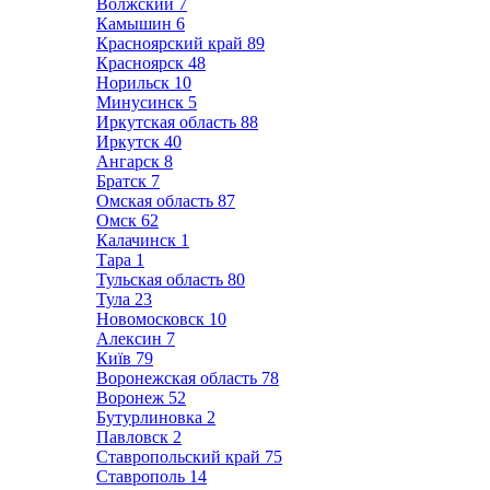
Волжский
7
Камышин
6
Красноярский край
89
Красноярск
48
Норильск
10
Минусинск
5
Иркутская область
88
Иркутск
40
Ангарск
8
Братск
7
Омская область
87
Омск
62
Калачинск
1
Тара
1
Тульская область
80
Тула
23
Новомосковск
10
Алексин
7
Київ
79
Воронежская область
78
Воронеж
52
Бутурлиновка
2
Павловск
2
Ставропольский край
75
Ставрополь
14