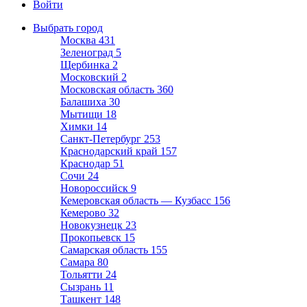
Войти
Выбрать город
Москва
431
Зеленоград
5
Щербинка
2
Московский
2
Московская область
360
Балашиха
30
Мытищи
18
Химки
14
Санкт-Петербург
253
Краснодарский край
157
Краснодар
51
Сочи
24
Новороссийск
9
Кемеровская область — Кузбасс
156
Кемерово
32
Новокузнецк
23
Прокопьевск
15
Самарская область
155
Самара
80
Тольятти
24
Сызрань
11
Ташкент
148