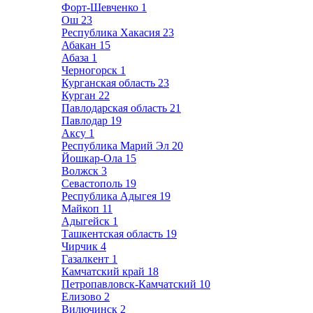
Форт-Шевченко
1
Ош
23
Республика Хакасия
23
Абакан
15
Абаза
1
Черногорск
1
Курганская область
23
Курган
22
Павлодарская область
21
Павлодар
19
Аксу
1
Республика Марий Эл
20
Йошкар-Ола
15
Волжск
3
Севастополь
19
Республика Адыгея
19
Майкоп
11
Адыгейск
1
Ташкентская область
19
Чирчик
4
Газалкент
1
Камчатский край
18
Петропавловск-Камчатский
10
Елизово
2
Вилючинск
2