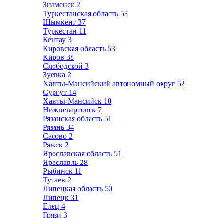
Знаменск
2
Туркестанская область
53
Шымкент
37
Туркестан
11
Кентау
3
Кировская область
53
Киров
38
Слободской
3
Зуевка
2
Ханты-Мансийский автономный округ
52
Сургут
14
Ханты-Мансийск
10
Нижневартовск
7
Рязанская область
51
Рязань
34
Сасово
2
Ряжск
2
Ярославская область
51
Ярославль
28
Рыбинск
11
Тутаев
2
Липецкая область
50
Липецк
31
Елец
4
Грязи
3