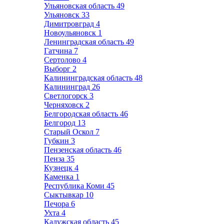
Ульяновская область
49
Ульяновск
33
Димитровград
4
Новоульяновск
1
Ленинградская область
49
Гатчина
7
Сертолово
4
Выборг
2
Калининградская область
48
Калининград
26
Светлогорск
3
Черняховск
2
Белгородская область
46
Белгород
13
Старый Оскол
7
Губкин
3
Пензенская область
46
Пенза
35
Кузнецк
4
Каменка
1
Республика Коми
45
Сыктывкар
10
Печора
6
Ухта
4
Калужская область
45