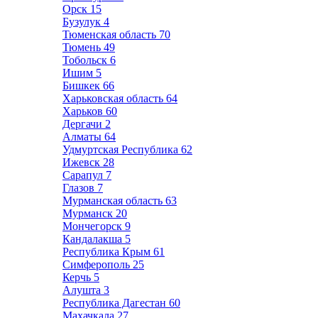
Орск
15
Бузулук
4
Тюменская область
70
Тюмень
49
Тобольск
6
Ишим
5
Бишкек
66
Харьковская область
64
Харьков
60
Дергачи
2
Алматы
64
Удмуртская Республика
62
Ижевск
28
Сарапул
7
Глазов
7
Мурманская область
63
Мурманск
20
Мончегорск
9
Кандалакша
5
Республика Крым
61
Симферополь
25
Керчь
5
Алушта
3
Республика Дагестан
60
Махачкала
27