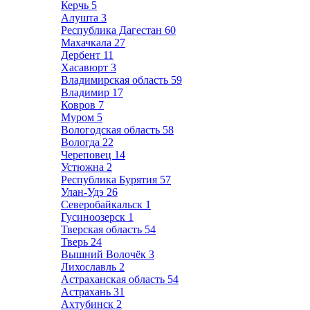
Керчь
5
Алушта
3
Республика Дагестан
60
Махачкала
27
Дербент
11
Хасавюрт
3
Владимирская область
59
Владимир
17
Ковров
7
Муром
5
Вологодская область
58
Вологда
22
Череповец
14
Устюжна
2
Республика Бурятия
57
Улан-Удэ
26
Северобайкальск
1
Гусиноозерск
1
Тверская область
54
Тверь
24
Вышний Волочёк
3
Лихославль
2
Астраханская область
54
Астрахань
31
Ахтубинск
2