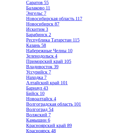
Саратов
55
Балаково
11
Энгельс
7
Новосибирская область
117
Новосибирск
87
Искитим
3
Барабинск
2
Республика Татарстан
115
Казань
58
Набережные Челны
10
Зеленодольск
4
Приморский край
105
Владивосток
39
Уссурийск
7
Находка
7
Алтайский край
101
Барнаул
43
Бийск
10
Новоалтайск
4
Волгоградская область
101
Волгоград
54
Волжский
7
Камышин
6
Красноярский край
89
Красноярск
48