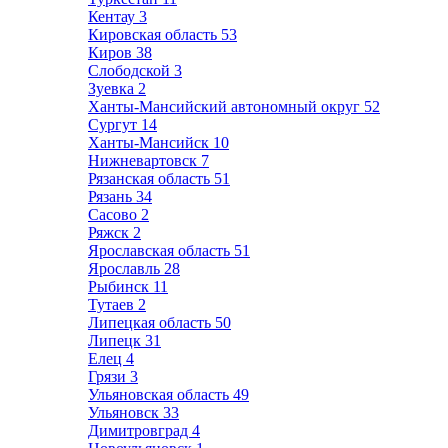
Кентау
3
Кировская область
53
Киров
38
Слободской
3
Зуевка
2
Ханты-Мансийский автономный округ
52
Сургут
14
Ханты-Мансийск
10
Нижневартовск
7
Рязанская область
51
Рязань
34
Сасово
2
Ряжск
2
Ярославская область
51
Ярославль
28
Рыбинск
11
Тутаев
2
Липецкая область
50
Липецк
31
Елец
4
Грязи
3
Ульяновская область
49
Ульяновск
33
Димитровград
4