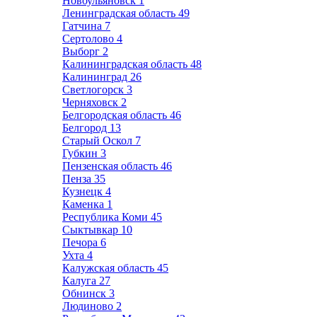
Новоульяновск
1
Ленинградская область
49
Гатчина
7
Сертолово
4
Выборг
2
Калининградская область
48
Калининград
26
Светлогорск
3
Черняховск
2
Белгородская область
46
Белгород
13
Старый Оскол
7
Губкин
3
Пензенская область
46
Пенза
35
Кузнецк
4
Каменка
1
Республика Коми
45
Сыктывкар
10
Печора
6
Ухта
4
Калужская область
45
Калуга
27
Обнинск
3
Людиново
2