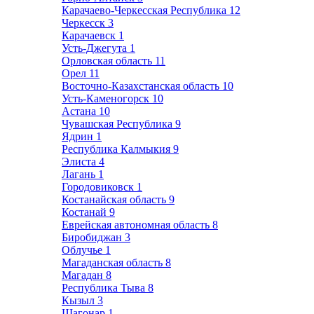
Карачаево-Черкесская Республика
12
Черкесск
3
Карачаевск
1
Усть-Джегута
1
Орловская область
11
Орел
11
Восточно-Казахстанская область
10
Усть-Каменогорск
10
Астана
10
Чувашская Республика
9
Ядрин
1
Республика Калмыкия
9
Элиста
4
Лагань
1
Городовиковск
1
Костанайская область
9
Костанай
9
Еврейская автономная область
8
Биробиджан
3
Облучье
1
Магаданская область
8
Магадан
8
Республика Тыва
8
Кызыл
3
Шагонар
1