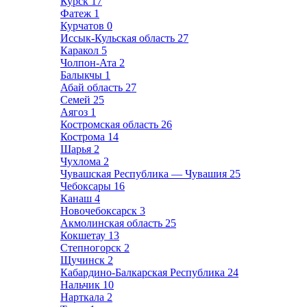
Курск
17
Фатеж
1
Курчатов
0
Иссык-Кульская область
27
Каракол
5
Чолпон-Ата
2
Балыкчы
1
Абай область
27
Семей
25
Аягоз
1
Костромская область
26
Кострома
14
Шарья
2
Чухлома
2
Чувашская Республика — Чувашия
25
Чебоксары
16
Канаш
4
Новочебоксарск
3
Акмолинская область
25
Кокшетау
13
Степногорск
2
Щучинск
2
Кабардино-Балкарская Республика
24
Нальчик
10
Нарткала
2