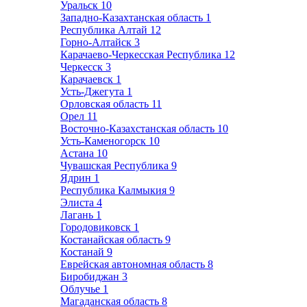
Уральск
10
Западно-Казахтанская область
1
Республика Алтай
12
Горно-Алтайск
3
Карачаево-Черкесская Республика
12
Черкесск
3
Карачаевск
1
Усть-Джегута
1
Орловская область
11
Орел
11
Восточно-Казахстанская область
10
Усть-Каменогорск
10
Астана
10
Чувашская Республика
9
Ядрин
1
Республика Калмыкия
9
Элиста
4
Лагань
1
Городовиковск
1
Костанайская область
9
Костанай
9
Еврейская автономная область
8
Биробиджан
3
Облучье
1
Магаданская область
8