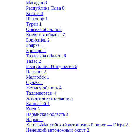
Магадан
8
Республика Тыва
8
Кызыл
3
Шагонар
1
Туран
1
Ошская область
8
Киевская область
7
Бориспіль
2
Боярка
1
Бровари
1
Таласская область
6
Талас
2
Республика Ингушетия
6
Назрань
2
Малгобек
1
Сунжа
1
Жетысу область
4
Талдыкорган
4
Алматинская область
3
Капшагай
1
Киев
3
Нарынская область
3
Нарын
1
Ханты-Мансийский автономный округ — Югра
2
Ненецкий автономный округ
2