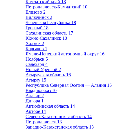
Камчатский край
18
Петропавловск-Камчатский
10
Елизово
2
Вилючинск
2
Чеченская Республика
18
Грозный
18
Сахалинская область
17
Южно-Сахалинск
10
Холмск
2
Корсаков
1
Ямало-Ненецкий автономный округ
16
Ноябрьск
5
Салехард
4
Новый Уренгой
2
Атырауская область
16
Атырау
15
Республика Северная Осетия — Алания
15
Владикавказ
10
Алагир
2
Дигора
1
Актюбинская область
14
Актобе
14
Северо-Казахстанская область
14
Петропавловск
13
Западно-Казахстанская область
13