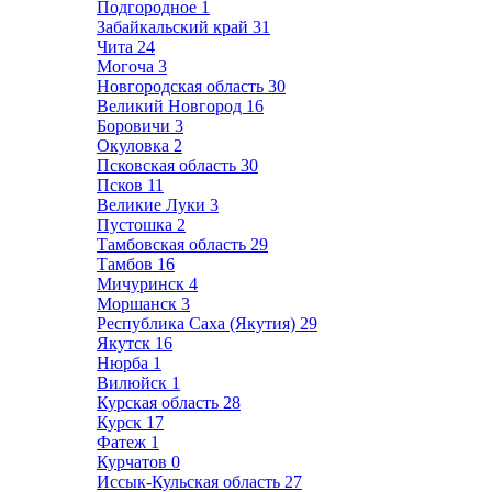
Подгородное
1
Забайкальский край
31
Чита
24
Могоча
3
Новгородская область
30
Великий Новгород
16
Боровичи
3
Окуловка
2
Псковская область
30
Псков
11
Великие Луки
3
Пустошка
2
Тамбовская область
29
Тамбов
16
Мичуринск
4
Моршанск
3
Республика Саха (Якутия)
29
Якутск
16
Нюрба
1
Вилюйск
1
Курская область
28
Курск
17
Фатеж
1
Курчатов
0
Иссык-Кульская область
27