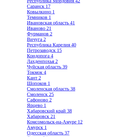
Республика Мордовия
42
Саранск
17
Ковылкино
1
Темников
1
Ивановская область
41
Иваново
21
Фурманов
2
Вичуга
2
Республика Карелия
40
Петрозаводск
15
Кондопога
4
Лахденпохья
2
Чуйская область
39
Токмок
4
Кант
2
Шопоков
1
Смоленская область
38
Смоленск
25
Сафоново
2
Ярцево
1
Хабаровский край
38
Хабаровск
21
Комсомольск-на-Амуре
12
Амурск
1
Одесская область
37