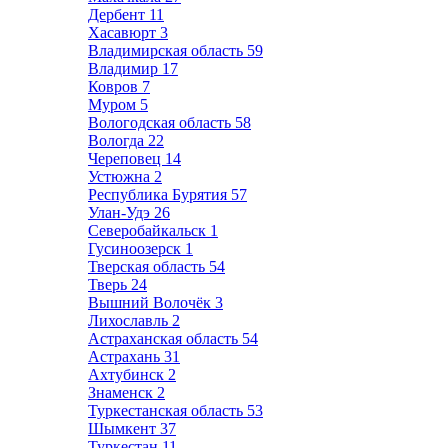
Дербент
11
Хасавюрт
3
Владимирская область
59
Владимир
17
Ковров
7
Муром
5
Вологодская область
58
Вологда
22
Череповец
14
Устюжна
2
Республика Бурятия
57
Улан-Удэ
26
Северобайкальск
1
Гусиноозерск
1
Тверская область
54
Тверь
24
Вышний Волочёк
3
Лихославль
2
Астраханская область
54
Астрахань
31
Ахтубинск
2
Знаменск
2
Туркестанская область
53
Шымкент
37
Туркестан
11