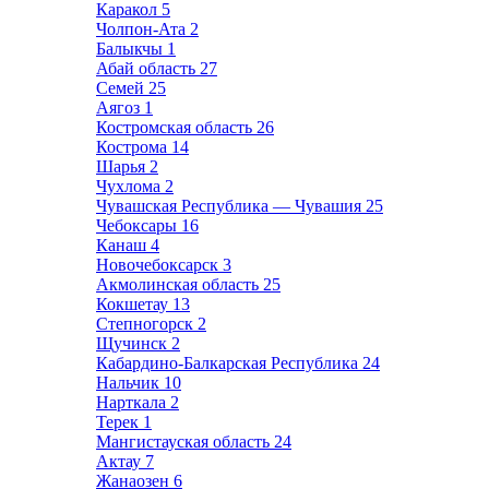
Каракол
5
Чолпон-Ата
2
Балыкчы
1
Абай область
27
Семей
25
Аягоз
1
Костромская область
26
Кострома
14
Шарья
2
Чухлома
2
Чувашская Республика — Чувашия
25
Чебоксары
16
Канаш
4
Новочебоксарск
3
Акмолинская область
25
Кокшетау
13
Степногорск
2
Щучинск
2
Кабардино-Балкарская Республика
24
Нальчик
10
Нарткала
2
Терек
1
Мангистауская область
24
Актау
7
Жанаозен
6