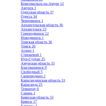
Комсомольск-на-Амуре
12
Амурск
1
Одесская область
37
Одесса
34
Черноморск
1
Архангельская область
36
Архангельск
23
Северодвинск
12
Новодвинск
1
Томская область
36
Томск
26
Асино
1
Стрежевой
1
Нур-Султан
35
Амурская область
33
Благовещенск
9
Свободный
5
Сковородино
2
Карагандинская область
33
Караганда
25
Темиртау
6
Сарань
1
Брянская область
33
Брянск
17
Клинцы
3