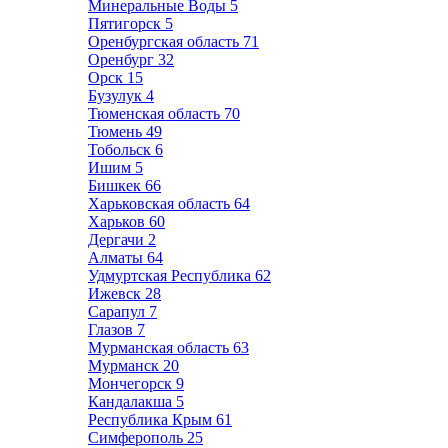
Минеральные Воды
5
Пятигорск
5
Оренбургская область
71
Оренбург
32
Орск
15
Бузулук
4
Тюменская область
70
Тюмень
49
Тобольск
6
Ишим
5
Бишкек
66
Харьковская область
64
Харьков
60
Дергачи
2
Алматы
64
Удмуртская Республика
62
Ижевск
28
Сарапул
7
Глазов
7
Мурманская область
63
Мурманск
20
Мончегорск
9
Кандалакша
5
Республика Крым
61
Симферополь
25