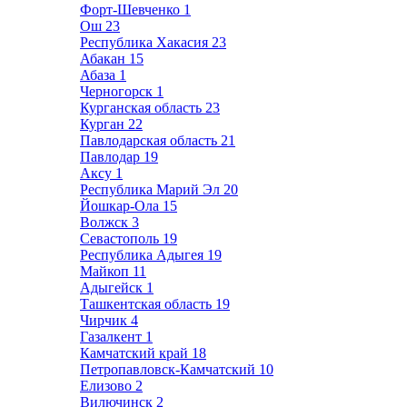
Форт-Шевченко
1
Ош
23
Республика Хакасия
23
Абакан
15
Абаза
1
Черногорск
1
Курганская область
23
Курган
22
Павлодарская область
21
Павлодар
19
Аксу
1
Республика Марий Эл
20
Йошкар-Ола
15
Волжск
3
Севастополь
19
Республика Адыгея
19
Майкоп
11
Адыгейск
1
Ташкентская область
19
Чирчик
4
Газалкент
1
Камчатский край
18
Петропавловск-Камчатский
10
Елизово
2
Вилючинск
2