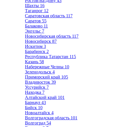
Ростов-на-Дону
43
Шахты
16
Таганрог
12
Саратовская область
117
Саратов
55
Балаково
11
Энгельс
7
Новосибирская область
117
Новосибирск
87
Искитим
3
Барабинск
2
Республика Татарстан
115
Казань
58
Набережные Челны
10
Зеленодольск
4
Приморский край
105
Владивосток
39
Уссурийск
7
Находка
7
Алтайский край
101
Барнаул
43
Бийск
10
Новоалтайск
4
Волгоградская область
101
Волгоград
54