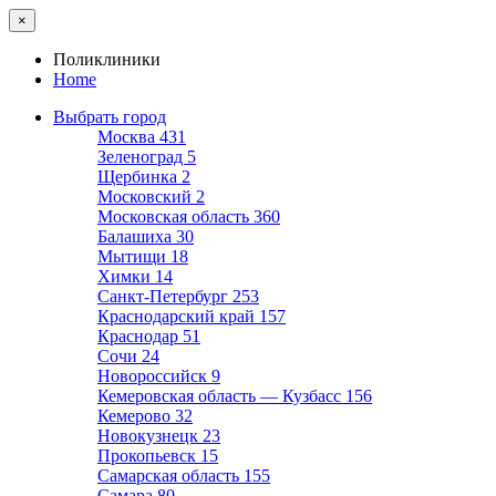
×
Поликлиники
Home
Выбрать город
Москва
431
Зеленоград
5
Щербинка
2
Московский
2
Московская область
360
Балашиха
30
Мытищи
18
Химки
14
Санкт-Петербург
253
Краснодарский край
157
Краснодар
51
Сочи
24
Новороссийск
9
Кемеровская область — Кузбасс
156
Кемерово
32
Новокузнецк
23
Прокопьевск
15
Самарская область
155
Самара
80