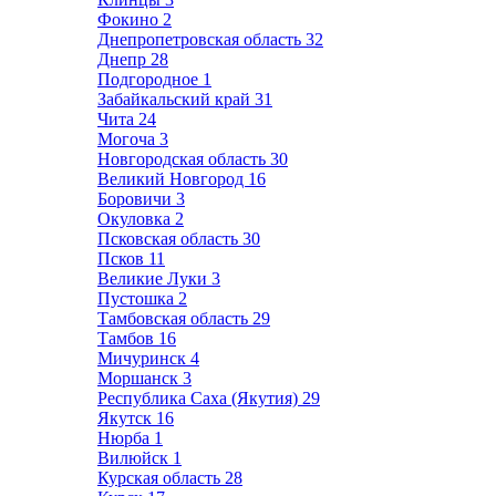
Фокино
2
Днепропетровская область
32
Днепр
28
Подгородное
1
Забайкальский край
31
Чита
24
Могоча
3
Новгородская область
30
Великий Новгород
16
Боровичи
3
Окуловка
2
Псковская область
30
Псков
11
Великие Луки
3
Пустошка
2
Тамбовская область
29
Тамбов
16
Мичуринск
4
Моршанск
3
Республика Саха (Якутия)
29
Якутск
16
Нюрба
1
Вилюйск
1
Курская область
28