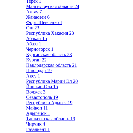
Терек
1
Мангистауская область
24
Актау
7
Жанаозен
6
Форт-Шевченко
1
Ош
23
Республика Хакасия
23
Абакан
15
Абаза
1
Черногорск
1
Курганская область
23
Курган
22
Павлодарская область
21
Павлодар
19
Аксу
1
Республика Марий Эл
20
Йошкар-Ола
15
Волжск
3
Севастополь
19
Республика Адыгея
19
Майкоп
11
Адыгейск
1
Ташкентская область
19
Чирчик
4
Газалкент
1