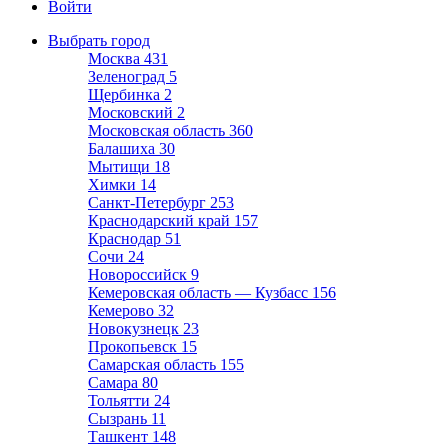
Войти
Выбрать город
Москва
431
Зеленоград
5
Щербинка
2
Московский
2
Московская область
360
Балашиха
30
Мытищи
18
Химки
14
Санкт-Петербург
253
Краснодарский край
157
Краснодар
51
Сочи
24
Новороссийск
9
Кемеровская область — Кузбасс
156
Кемерово
32
Новокузнецк
23
Прокопьевск
15
Самарская область
155
Самара
80
Тольятти
24
Сызрань
11
Ташкент
148