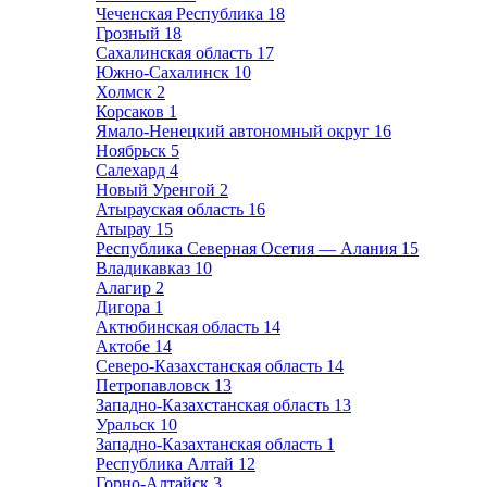
Чеченская Республика
18
Грозный
18
Сахалинская область
17
Южно-Сахалинск
10
Холмск
2
Корсаков
1
Ямало-Ненецкий автономный округ
16
Ноябрьск
5
Салехард
4
Новый Уренгой
2
Атырауская область
16
Атырау
15
Республика Северная Осетия — Алания
15
Владикавказ
10
Алагир
2
Дигора
1
Актюбинская область
14
Актобе
14
Северо-Казахстанская область
14
Петропавловск
13
Западно-Казахстанская область
13
Уральск
10
Западно-Казахтанская область
1
Республика Алтай
12
Горно-Алтайск
3