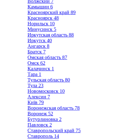
Волжский
7
Камышин
6
Красноярский край
89
Красноярск
48
Норильск
10
Минусинск
5
Иркутская область
88
Иркутск
40
Ангарск
8
Братск
7
Омская область
87
Омск
62
Калачинск
1
Тара
1
Тульская область
80
Тула
23
Новомосковск
10
Алексин
7
Київ
79
Воронежская область
78
Воронеж
52
Бутурлиновка
2
Павловск
2
Ставропольский край
75
Ставрополь
14