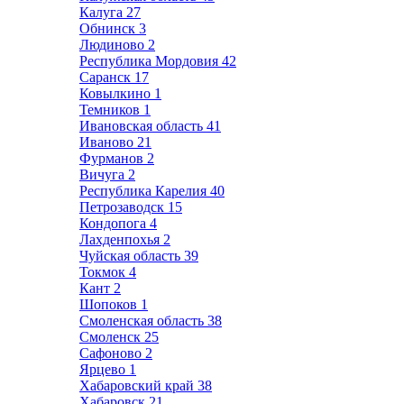
Калуга
27
Обнинск
3
Людиново
2
Республика Мордовия
42
Саранск
17
Ковылкино
1
Темников
1
Ивановская область
41
Иваново
21
Фурманов
2
Вичуга
2
Республика Карелия
40
Петрозаводск
15
Кондопога
4
Лахденпохья
2
Чуйская область
39
Токмок
4
Кант
2
Шопоков
1
Смоленская область
38
Смоленск
25
Сафоново
2
Ярцево
1
Хабаровский край
38
Хабаровск
21