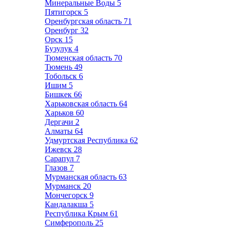
Минеральные Воды
5
Пятигорск
5
Оренбургская область
71
Оренбург
32
Орск
15
Бузулук
4
Тюменская область
70
Тюмень
49
Тобольск
6
Ишим
5
Бишкек
66
Харьковская область
64
Харьков
60
Дергачи
2
Алматы
64
Удмуртская Республика
62
Ижевск
28
Сарапул
7
Глазов
7
Мурманская область
63
Мурманск
20
Мончегорск
9
Кандалакша
5
Республика Крым
61
Симферополь
25