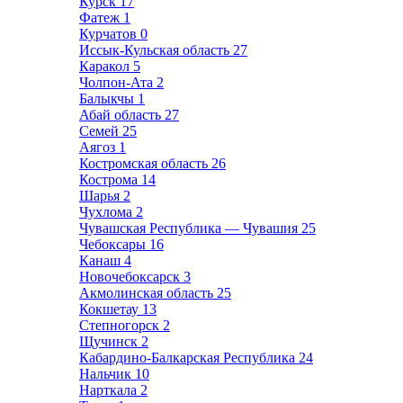
Курск
17
Фатеж
1
Курчатов
0
Иссык-Кульская область
27
Каракол
5
Чолпон-Ата
2
Балыкчы
1
Абай область
27
Семей
25
Аягоз
1
Костромская область
26
Кострома
14
Шарья
2
Чухлома
2
Чувашская Республика — Чувашия
25
Чебоксары
16
Канаш
4
Новочебоксарск
3
Акмолинская область
25
Кокшетау
13
Степногорск
2
Щучинск
2
Кабардино-Балкарская Республика
24
Нальчик
10
Нарткала
2