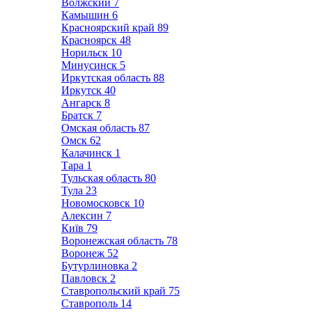
Волжский
7
Камышин
6
Красноярский край
89
Красноярск
48
Норильск
10
Минусинск
5
Иркутская область
88
Иркутск
40
Ангарск
8
Братск
7
Омская область
87
Омск
62
Калачинск
1
Тара
1
Тульская область
80
Тула
23
Новомосковск
10
Алексин
7
Київ
79
Воронежская область
78
Воронеж
52
Бутурлиновка
2
Павловск
2
Ставропольский край
75
Ставрополь
14