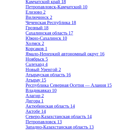
Камчатский край
18
Петропавловск-Камчатский
10
Елизово
2
Вилючинск
2
Чеченская Республика
18
Грозный
18
Сахалинская область
17
Южно-Сахалинск
10
Холмск
2
Корсаков
1
Ямало-Ненецкий автономный округ
16
Ноябрьск
5
Салехард
4
Новый Уренгой
2
Атырауская область
16
Атырау
15
Республика Северная Осетия — Алания
15
Владикавказ
10
Алагир
2
Дигора
1
Актюбинская область
14
Актобе
14
Северо-Казахстанская область
14
Петропавловск
13
Западно-Казахстанская область
13