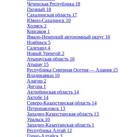
Чеченская Республика
18
Грозный
18
Сахалинская область
17
Южно-Сахалинск
10
Холмск
2
Корсаков
1
Ямало-Ненецкий автономный округ
16
Ноябрьск
5
Салехард
4
Новый Уренгой
2
Атырауская область
16
Атырау
15
Республика Северная Осетия — Алания
15
Владикавказ
10
Алагир
2
Дигора
1
Актюбинская область
14
Актобе
14
Северо-Казахстанская область
14
Петропавловск
13
Западно-Казахстанская область
13
Уральск
10
Западно-Казахтанская область
1
Республика Алтай
12
Горно-Алтайск
3