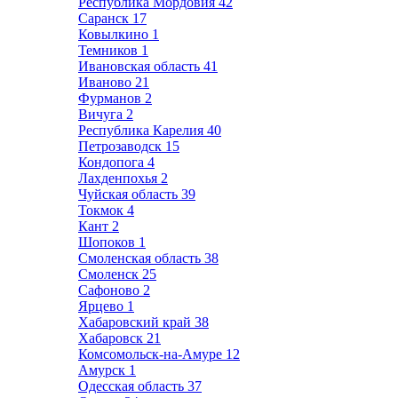
Республика Мордовия
42
Саранск
17
Ковылкино
1
Темников
1
Ивановская область
41
Иваново
21
Фурманов
2
Вичуга
2
Республика Карелия
40
Петрозаводск
15
Кондопога
4
Лахденпохья
2
Чуйская область
39
Токмок
4
Кант
2
Шопоков
1
Смоленская область
38
Смоленск
25
Сафоново
2
Ярцево
1
Хабаровский край
38
Хабаровск
21
Комсомольск-на-Амуре
12
Амурск
1
Одесская область
37