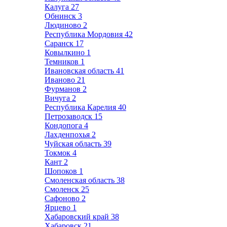
Калуга
27
Обнинск
3
Людиново
2
Республика Мордовия
42
Саранск
17
Ковылкино
1
Темников
1
Ивановская область
41
Иваново
21
Фурманов
2
Вичуга
2
Республика Карелия
40
Петрозаводск
15
Кондопога
4
Лахденпохья
2
Чуйская область
39
Токмок
4
Кант
2
Шопоков
1
Смоленская область
38
Смоленск
25
Сафоново
2
Ярцево
1
Хабаровский край
38
Хабаровск
21