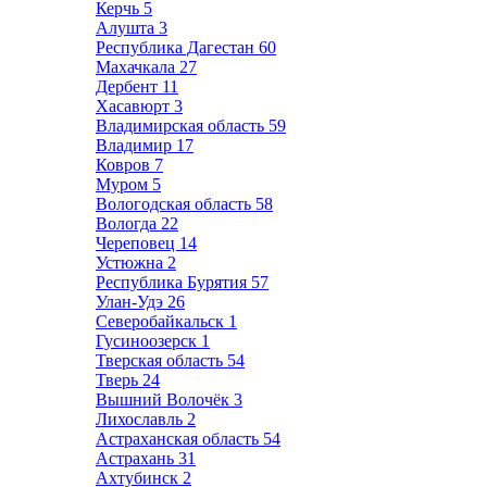
Керчь
5
Алушта
3
Республика Дагестан
60
Махачкала
27
Дербент
11
Хасавюрт
3
Владимирская область
59
Владимир
17
Ковров
7
Муром
5
Вологодская область
58
Вологда
22
Череповец
14
Устюжна
2
Республика Бурятия
57
Улан-Удэ
26
Северобайкальск
1
Гусиноозерск
1
Тверская область
54
Тверь
24
Вышний Волочёк
3
Лихославль
2
Астраханская область
54
Астрахань
31
Ахтубинск
2