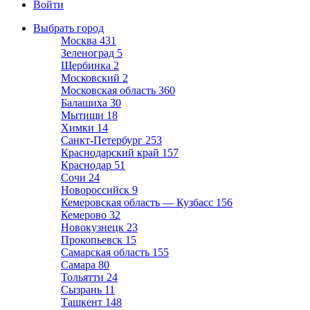
Войти
Выбрать город
Москва
431
Зеленоград
5
Щербинка
2
Московский
2
Московская область
360
Балашиха
30
Мытищи
18
Химки
14
Санкт-Петербург
253
Краснодарский край
157
Краснодар
51
Сочи
24
Новороссийск
9
Кемеровская область — Кузбасс
156
Кемерово
32
Новокузнецк
23
Прокопьевск
15
Самарская область
155
Самара
80
Тольятти
24
Сызрань
11
Ташкент
148