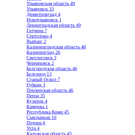
Ульяновская область
49
Ульяновск
33
Димитровград
4
Новоульяновск
1
Ленинградская область
49
Гатчина
7
Сертолово
4
Выборг
2
Калининградская область
48
Калининград
26
Светлогорск
3
Черняховск
2
Белгородская область
46
Белгород
13
Старый Оскол
7
Губкин
3
Пензенская область
46
Пенза
35
Кузнецк
4
Каменка
1
Республика Коми
45
Сыктывкар
10
Печора
6
Ухта
4
Калужская область
45