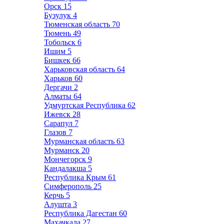
Орск
15
Бузулук
4
Тюменская область
70
Тюмень
49
Тобольск
6
Ишим
5
Бишкек
66
Харьковская область
64
Харьков
60
Дергачи
2
Алматы
64
Удмуртская Республика
62
Ижевск
28
Сарапул
7
Глазов
7
Мурманская область
63
Мурманск
20
Мончегорск
9
Кандалакша
5
Республика Крым
61
Симферополь
25
Керчь
5
Алушта
3
Республика Дагестан
60
Махачкала
27