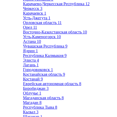
Карачаево-Черкесская Республика
12
Черкесск
3
Карачаевск
1
Усть-Джегута
1
Орловская область
11
Орел
11
Восточно-Казахстанская область
10
Усть-Каменогорск
10
Астана
10
Чувашская Республика
9
Ядрин
1
Республика Калмыкия
9
Элиста
4
Лагань
1
Городовиковск
1
Костанайская область
9
Костанай
9
Еврейская автономная область
8
Биробиджан
3
Облучье
1
Магаданская область
8
Магадан
8
Республика Тыва
8
Кызыл
3
Шагонар
1