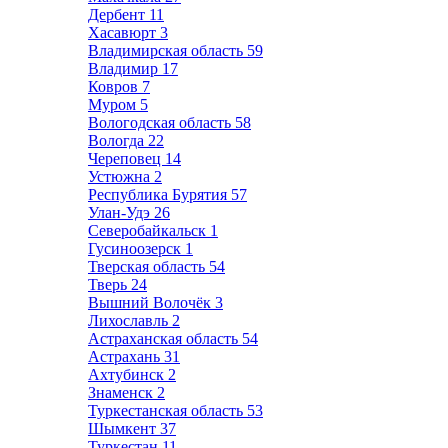
Дербент
11
Хасавюрт
3
Владимирская область
59
Владимир
17
Ковров
7
Муром
5
Вологодская область
58
Вологда
22
Череповец
14
Устюжна
2
Республика Бурятия
57
Улан-Удэ
26
Северобайкальск
1
Гусиноозерск
1
Тверская область
54
Тверь
24
Вышний Волочёк
3
Лихославль
2
Астраханская область
54
Астрахань
31
Ахтубинск
2
Знаменск
2
Туркестанская область
53
Шымкент
37
Туркестан
11