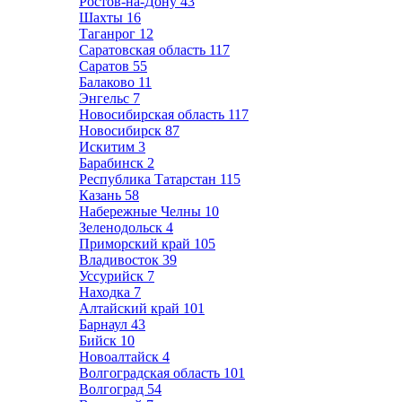
Ростов-на-Дону
43
Шахты
16
Таганрог
12
Саратовская область
117
Саратов
55
Балаково
11
Энгельс
7
Новосибирская область
117
Новосибирск
87
Искитим
3
Барабинск
2
Республика Татарстан
115
Казань
58
Набережные Челны
10
Зеленодольск
4
Приморский край
105
Владивосток
39
Уссурийск
7
Находка
7
Алтайский край
101
Барнаул
43
Бийск
10
Новоалтайск
4
Волгоградская область
101
Волгоград
54