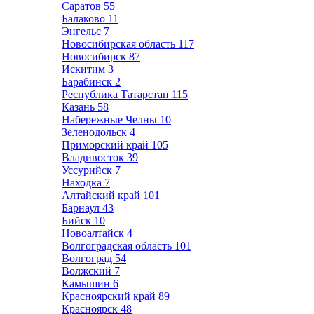
Саратов
55
Балаково
11
Энгельс
7
Новосибирская область
117
Новосибирск
87
Искитим
3
Барабинск
2
Республика Татарстан
115
Казань
58
Набережные Челны
10
Зеленодольск
4
Приморский край
105
Владивосток
39
Уссурийск
7
Находка
7
Алтайский край
101
Барнаул
43
Бийск
10
Новоалтайск
4
Волгоградская область
101
Волгоград
54
Волжский
7
Камышин
6
Красноярский край
89
Красноярск
48