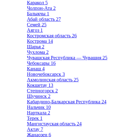
Каракол
5
Чолпон-Ата
2
Балыкчы
1
Абай область
27
Семей
25
Аягоз
1
Костромская область
26
Кострома
14
Шарья
2
Чухлома
2
Чувашская Республика — Чувашия
25
Чебоксары
16
Канаш
4
Новочебоксарск
3
Акмолинская область
25
Кокшетау
13
Степногорск
2
Щучинск
2
Кабардино-Балкарская Республика
24
Нальчик
10
Нарткала
2
Терек
1
Мангистауская область
24
Актау
7
Жанаозен
6