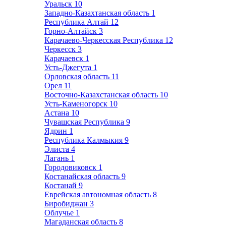
Уральск
10
Западно-Казахтанская область
1
Республика Алтай
12
Горно-Алтайск
3
Карачаево-Черкесская Республика
12
Черкесск
3
Карачаевск
1
Усть-Джегута
1
Орловская область
11
Орел
11
Восточно-Казахстанская область
10
Усть-Каменогорск
10
Астана
10
Чувашская Республика
9
Ядрин
1
Республика Калмыкия
9
Элиста
4
Лагань
1
Городовиковск
1
Костанайская область
9
Костанай
9
Еврейская автономная область
8
Биробиджан
3
Облучье
1
Магаданская область
8