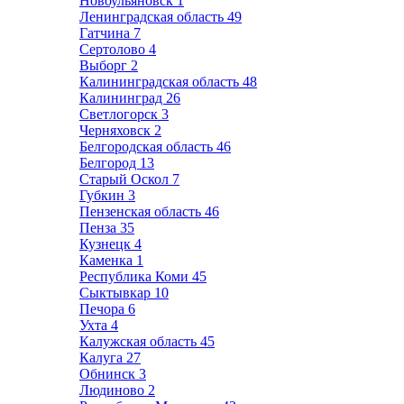
Новоульяновск
1
Ленинградская область
49
Гатчина
7
Сертолово
4
Выборг
2
Калининградская область
48
Калининград
26
Светлогорск
3
Черняховск
2
Белгородская область
46
Белгород
13
Старый Оскол
7
Губкин
3
Пензенская область
46
Пенза
35
Кузнецк
4
Каменка
1
Республика Коми
45
Сыктывкар
10
Печора
6
Ухта
4
Калужская область
45
Калуга
27
Обнинск
3
Людиново
2