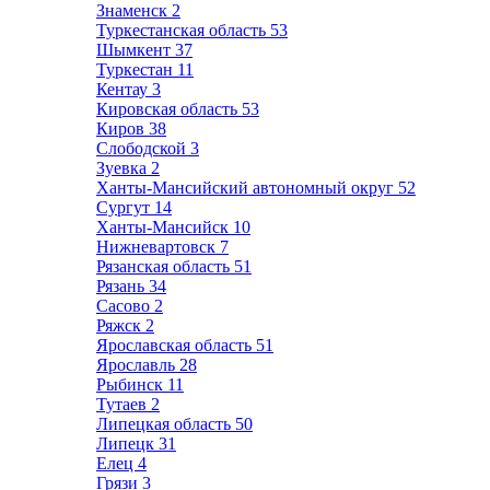
Знаменск
2
Туркестанская область
53
Шымкент
37
Туркестан
11
Кентау
3
Кировская область
53
Киров
38
Слободской
3
Зуевка
2
Ханты-Мансийский автономный округ
52
Сургут
14
Ханты-Мансийск
10
Нижневартовск
7
Рязанская область
51
Рязань
34
Сасово
2
Ряжск
2
Ярославская область
51
Ярославль
28
Рыбинск
11
Тутаев
2
Липецкая область
50
Липецк
31
Елец
4
Грязи
3