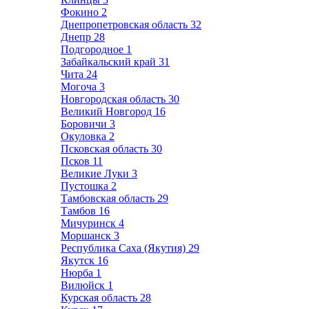
Фокино
2
Днепропетровская область
32
Днепр
28
Подгородное
1
Забайкальский край
31
Чита
24
Могоча
3
Новгородская область
30
Великий Новгород
16
Боровичи
3
Окуловка
2
Псковская область
30
Псков
11
Великие Луки
3
Пустошка
2
Тамбовская область
29
Тамбов
16
Мичуринск
4
Моршанск
3
Республика Саха (Якутия)
29
Якутск
16
Нюрба
1
Вилюйск
1
Курская область
28