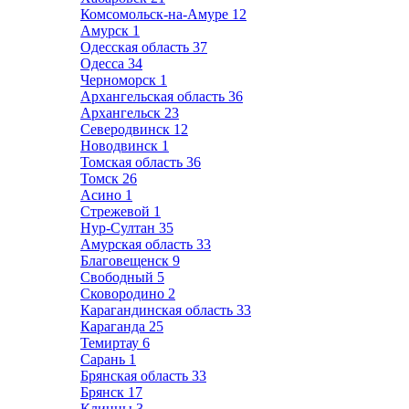
Комсомольск-на-Амуре
12
Амурск
1
Одесская область
37
Одесса
34
Черноморск
1
Архангельская область
36
Архангельск
23
Северодвинск
12
Новодвинск
1
Томская область
36
Томск
26
Асино
1
Стрежевой
1
Нур-Султан
35
Амурская область
33
Благовещенск
9
Свободный
5
Сковородино
2
Карагандинская область
33
Караганда
25
Темиртау
6
Сарань
1
Брянская область
33
Брянск
17
Клинцы
3