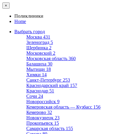
×
Поликлиники
Home
Выбрать город
Москва
431
Зеленоград
5
Щербинка
2
Московский
2
Московская область
360
Балашиха
30
Мытищи
18
Химки
14
Санкт-Петербург
253
Краснодарский край
157
Краснодар
51
Сочи
24
Новороссийск
9
Кемеровская область — Кузбасс
156
Кемерово
32
Новокузнецк
23
Прокопьевск
15
Самарская область
155
Самара
80