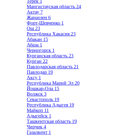
Терек
1
Мангистауская область
24
Актау
7
Жанаозен
6
Форт-Шевченко
1
Ош
23
Республика Хакасия
23
Абакан
15
Абаза
1
Черногорск
1
Курганская область
23
Курган
22
Павлодарская область
21
Павлодар
19
Аксу
1
Республика Марий Эл
20
Йошкар-Ола
15
Волжск
3
Севастополь
19
Республика Адыгея
19
Майкоп
11
Адыгейск
1
Ташкентская область
19
Чирчик
4
Газалкент
1