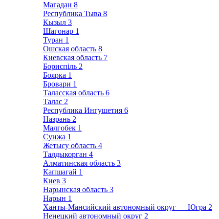
Магадан
8
Республика Тыва
8
Кызыл
3
Шагонар
1
Туран
1
Ошская область
8
Киевская область
7
Бориспіль
2
Боярка
1
Бровари
1
Таласская область
6
Талас
2
Республика Ингушетия
6
Назрань
2
Малгобек
1
Сунжа
1
Жетысу область
4
Талдыкорган
4
Алматинская область
3
Капшагай
1
Киев
3
Нарынская область
3
Нарын
1
Ханты-Мансийский автономный округ — Югра
2
Ненецкий автономный округ
2