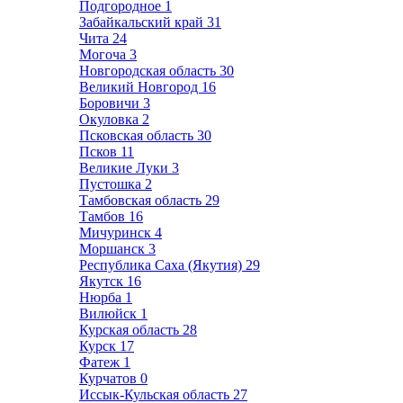
Подгородное
1
Забайкальский край
31
Чита
24
Могоча
3
Новгородская область
30
Великий Новгород
16
Боровичи
3
Окуловка
2
Псковская область
30
Псков
11
Великие Луки
3
Пустошка
2
Тамбовская область
29
Тамбов
16
Мичуринск
4
Моршанск
3
Республика Саха (Якутия)
29
Якутск
16
Нюрба
1
Вилюйск
1
Курская область
28
Курск
17
Фатеж
1
Курчатов
0
Иссык-Кульская область
27