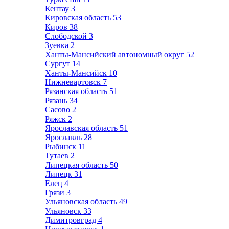
Кентау
3
Кировская область
53
Киров
38
Слободской
3
Зуевка
2
Ханты-Мансийский автономный округ
52
Сургут
14
Ханты-Мансийск
10
Нижневартовск
7
Рязанская область
51
Рязань
34
Сасово
2
Ряжск
2
Ярославская область
51
Ярославль
28
Рыбинск
11
Тутаев
2
Липецкая область
50
Липецк
31
Елец
4
Грязи
3
Ульяновская область
49
Ульяновск
33
Димитровград
4