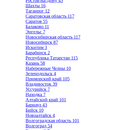
Ростов-на-Дону
43
Шахты
16
Таганрог
12
Саратовская область
117
Саратов
55
Балаково
11
Энгельс
7
Новосибирская область
117
Новосибирск
87
Искитим
3
Барабинск
2
Республика Татарстан
115
Казань
58
Набережные Челны
10
Зеленодольск
4
Приморский край
105
Владивосток
39
Уссурийск
7
Находка
7
Алтайский край
101
Барнаул
43
Бийск
10
Новоалтайск
4
Волгоградская область
101
Волгоград
54