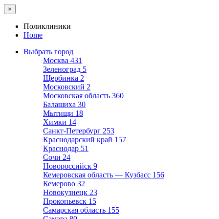
×
Поликлиники
Home
Выбрать город
Москва
431
Зеленоград
5
Щербинка
2
Московский
2
Московская область
360
Балашиха
30
Мытищи
18
Химки
14
Санкт-Петербург
253
Краснодарский край
157
Краснодар
51
Сочи
24
Новороссийск
9
Кемеровская область — Кузбасс
156
Кемерово
32
Новокузнецк
23
Прокопьевск
15
Самарская область
155
Самара
80