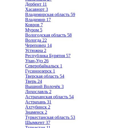
Дербент
11
Хасавюрт
3
Владимирская область
59
Владимир
17
Ковров
7
Муром
5
Вологодская область
58
Вологда
22
Череповец
14
Устюжна
2
Республика Бурятия
57
Улан-Удэ
26
Северобайкальск
1
Гусиноозерск
1
Тверская область
54
Тверь
24
Вышний Волочёк
3
Лихославль
2
Астраханская область
54
Астрахань
31
Ахтубинск
2
Знаменск
2
Туркестанская область
53
Шымкент
37
Туркестан
11