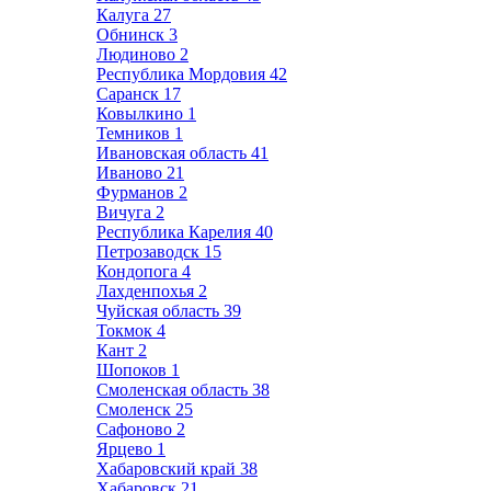
Калуга
27
Обнинск
3
Людиново
2
Республика Мордовия
42
Саранск
17
Ковылкино
1
Темников
1
Ивановская область
41
Иваново
21
Фурманов
2
Вичуга
2
Республика Карелия
40
Петрозаводск
15
Кондопога
4
Лахденпохья
2
Чуйская область
39
Токмок
4
Кант
2
Шопоков
1
Смоленская область
38
Смоленск
25
Сафоново
2
Ярцево
1
Хабаровский край
38
Хабаровск
21