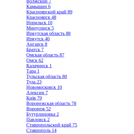
Волжский
7
Камышин
6
Красноярский край
89
Красноярск
48
Норильск
10
Минусинск
5
Иркутская область
88
Иркутск
40
Ангарск
8
Братск
7
Омская область
87
Омск
62
Калачинск
1
Тара
1
Тульская область
80
Тула
23
Новомосковск
10
Алексин
7
Київ
79
Воронежская область
78
Воронеж
52
Бутурлиновка
2
Павловск
2
Ставропольский край
75
Ставрополь
14