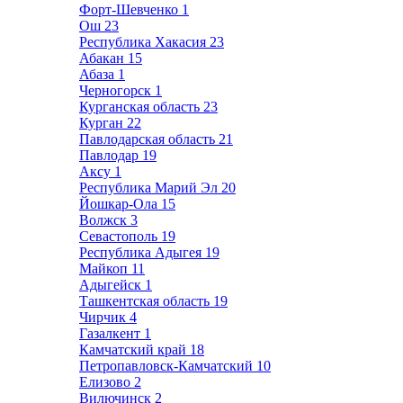
Форт-Шевченко
1
Ош
23
Республика Хакасия
23
Абакан
15
Абаза
1
Черногорск
1
Курганская область
23
Курган
22
Павлодарская область
21
Павлодар
19
Аксу
1
Республика Марий Эл
20
Йошкар-Ола
15
Волжск
3
Севастополь
19
Республика Адыгея
19
Майкоп
11
Адыгейск
1
Ташкентская область
19
Чирчик
4
Газалкент
1
Камчатский край
18
Петропавловск-Камчатский
10
Елизово
2
Вилючинск
2