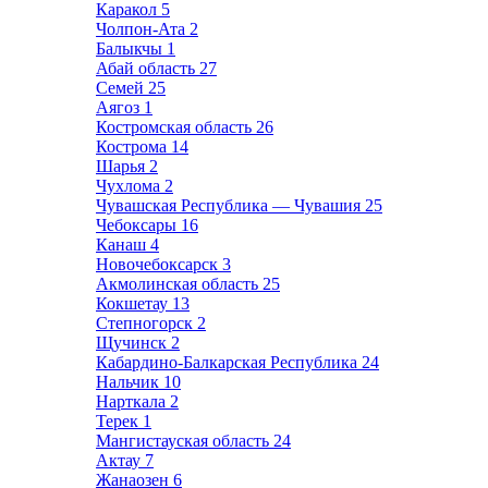
Каракол
5
Чолпон-Ата
2
Балыкчы
1
Абай область
27
Семей
25
Аягоз
1
Костромская область
26
Кострома
14
Шарья
2
Чухлома
2
Чувашская Республика — Чувашия
25
Чебоксары
16
Канаш
4
Новочебоксарск
3
Акмолинская область
25
Кокшетау
13
Степногорск
2
Щучинск
2
Кабардино-Балкарская Республика
24
Нальчик
10
Нарткала
2
Терек
1
Мангистауская область
24
Актау
7
Жанаозен
6