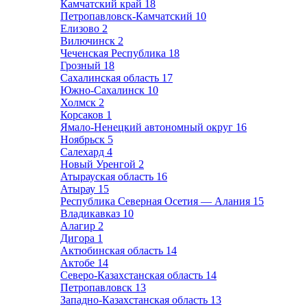
Камчатский край
18
Петропавловск-Камчатский
10
Елизово
2
Вилючинск
2
Чеченская Республика
18
Грозный
18
Сахалинская область
17
Южно-Сахалинск
10
Холмск
2
Корсаков
1
Ямало-Ненецкий автономный округ
16
Ноябрьск
5
Салехард
4
Новый Уренгой
2
Атырауская область
16
Атырау
15
Республика Северная Осетия — Алания
15
Владикавказ
10
Алагир
2
Дигора
1
Актюбинская область
14
Актобе
14
Северо-Казахстанская область
14
Петропавловск
13
Западно-Казахстанская область
13