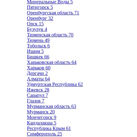
Минеральные Воды
5
Пятигорск
5
Оренбургская область
71
Оренбург
32
Орск
15
Бузулук
4
Тюменская область
70
Тюмень
49
Тобольск
6
Ишим
5
Бишкек
66
Харьковская область
64
Харьков
60
Дергачи
2
Алматы
64
Удмуртская Республика
62
Ижевск
28
Сарапул
7
Глазов
7
Мурманская область
63
Мурманск
20
Мончегорск
9
Кандалакша
5
Республика Крым
61
Симферополь
25