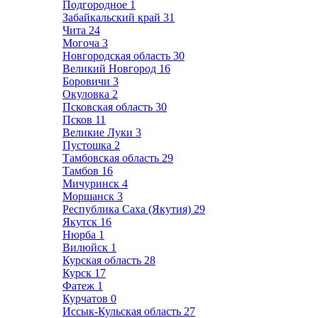
Подгородное
1
Забайкальский край
31
Чита
24
Могоча
3
Новгородская область
30
Великий Новгород
16
Боровичи
3
Окуловка
2
Псковская область
30
Псков
11
Великие Луки
3
Пустошка
2
Тамбовская область
29
Тамбов
16
Мичуринск
4
Моршанск
3
Республика Саха (Якутия)
29
Якутск
16
Нюрба
1
Вилюйск
1
Курская область
28
Курск
17
Фатеж
1
Курчатов
0
Иссык-Кульская область
27