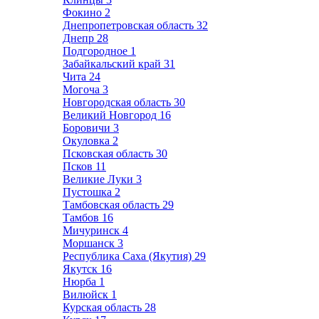
Фокино
2
Днепропетровская область
32
Днепр
28
Подгородное
1
Забайкальский край
31
Чита
24
Могоча
3
Новгородская область
30
Великий Новгород
16
Боровичи
3
Окуловка
2
Псковская область
30
Псков
11
Великие Луки
3
Пустошка
2
Тамбовская область
29
Тамбов
16
Мичуринск
4
Моршанск
3
Республика Саха (Якутия)
29
Якутск
16
Нюрба
1
Вилюйск
1
Курская область
28