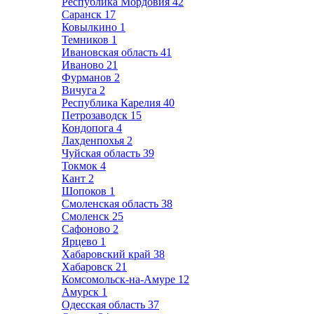
Республика Мордовия
42
Саранск
17
Ковылкино
1
Темников
1
Ивановская область
41
Иваново
21
Фурманов
2
Вичуга
2
Республика Карелия
40
Петрозаводск
15
Кондопога
4
Лахденпохья
2
Чуйская область
39
Токмок
4
Кант
2
Шопоков
1
Смоленская область
38
Смоленск
25
Сафоново
2
Ярцево
1
Хабаровский край
38
Хабаровск
21
Комсомольск-на-Амуре
12
Амурск
1
Одесская область
37