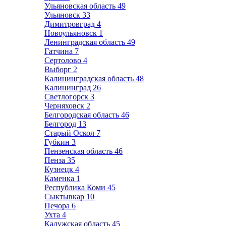
Ульяновская область
49
Ульяновск
33
Димитровград
4
Новоульяновск
1
Ленинградская область
49
Гатчина
7
Сертолово
4
Выборг
2
Калининградская область
48
Калининград
26
Светлогорск
3
Черняховск
2
Белгородская область
46
Белгород
13
Старый Оскол
7
Губкин
3
Пензенская область
46
Пенза
35
Кузнецк
4
Каменка
1
Республика Коми
45
Сыктывкар
10
Печора
6
Ухта
4
Калужская область
45