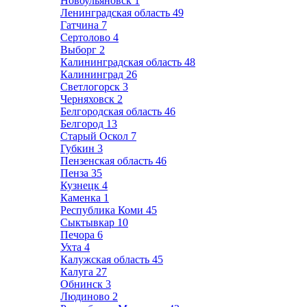
Новоульяновск
1
Ленинградская область
49
Гатчина
7
Сертолово
4
Выборг
2
Калининградская область
48
Калининград
26
Светлогорск
3
Черняховск
2
Белгородская область
46
Белгород
13
Старый Оскол
7
Губкин
3
Пензенская область
46
Пенза
35
Кузнецк
4
Каменка
1
Республика Коми
45
Сыктывкар
10
Печора
6
Ухта
4
Калужская область
45
Калуга
27
Обнинск
3
Людиново
2