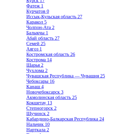
Курск
17
Фатеж
1
Курчатов
0
Иссык-Кульская область
27
Каракол
5
Чолпон-Ата
2
Балыкчы
1
Абай область
27
Семей
25
Аягоз
1
Костромская область
26
Кострома
14
Шарья
2
Чухлома
2
Чувашская Республика — Чувашия
25
Чебоксары
16
Канаш
4
Новочебоксарск
3
Акмолинская область
25
Кокшетау
13
Степногорск
2
Щучинск
2
Кабардино-Балкарская Республика
24
Нальчик
10
Нарткала
2