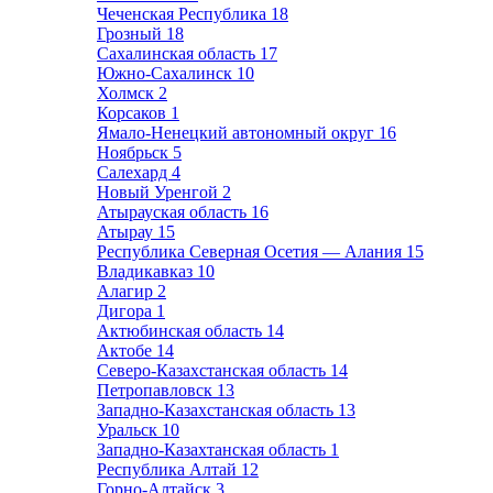
Чеченская Республика
18
Грозный
18
Сахалинская область
17
Южно-Сахалинск
10
Холмск
2
Корсаков
1
Ямало-Ненецкий автономный округ
16
Ноябрьск
5
Салехард
4
Новый Уренгой
2
Атырауская область
16
Атырау
15
Республика Северная Осетия — Алания
15
Владикавказ
10
Алагир
2
Дигора
1
Актюбинская область
14
Актобе
14
Северо-Казахстанская область
14
Петропавловск
13
Западно-Казахстанская область
13
Уральск
10
Западно-Казахтанская область
1
Республика Алтай
12
Горно-Алтайск
3