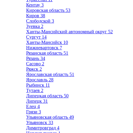
Кентау
3
Кировская область
53
Киров
38
Слободской
3
Зуевка
2
Ханты-Мансийский автономный округ
52
Сургут
14
Ханты-Мансийск
10
Нижневартовск
7
Рязанская область
51
Рязань
34
Сасово
2
Ряжск
2
Ярославская область
51
Ярославль
28
Рыбинск
11
Тутаев
2
Липецкая область
50
Липецк
31
Елец
4
Грязи
3
Ульяновская область
49
Ульяновск
33
Димитровград
4