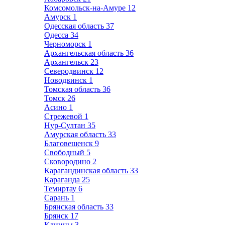
Комсомольск-на-Амуре
12
Амурск
1
Одесская область
37
Одесса
34
Черноморск
1
Архангельская область
36
Архангельск
23
Северодвинск
12
Новодвинск
1
Томская область
36
Томск
26
Асино
1
Стрежевой
1
Нур-Султан
35
Амурская область
33
Благовещенск
9
Свободный
5
Сковородино
2
Карагандинская область
33
Караганда
25
Темиртау
6
Сарань
1
Брянская область
33
Брянск
17
Клинцы
3