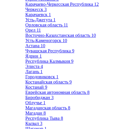
Карачаево-Черкесская Республика
12
Черкесск
3
Карачаевск
1
Усть-Джегута
1
Орловская область
11
Орел
11
Восточно-Казахстанская область
10
Усть-Каменогорск
10
Астана
10
Чувашская Республика
9
Ядрин
1
Республика Калмыкия
9
Элиста
4
Лагань
1
Городовиковск
1
Костанайская область
9
Костанай
9
Еврейская автономная область
8
Биробиджан
3
Облучье
1
Магаданская область
8
Магадан
8
Республика Тыва
8
Кызыл
3
Шагонар
1