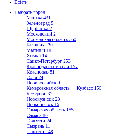
Войти
Выбрать город
Москва
431
Зеленоград
5
Щербинка
2
Московский
2
Московская область
360
Балашиха
30
Мытищи
18
Химки
14
Санкт-Петербург
253
Краснодарский край
157
Краснодар
51
Сочи
24
Новороссийск
9
Кемеровская область — Кузбасс
156
Кемерово
32
Новокузнецк
23
Прокопьевск
15
Самарская область
155
Самара
80
Тольятти
24
Сызрань
11
Ташкент
148