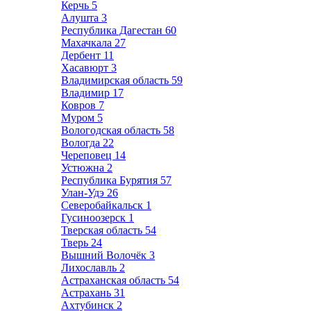
Керчь
5
Алушта
3
Республика Дагестан
60
Махачкала
27
Дербент
11
Хасавюрт
3
Владимирская область
59
Владимир
17
Ковров
7
Муром
5
Вологодская область
58
Вологда
22
Череповец
14
Устюжна
2
Республика Бурятия
57
Улан-Удэ
26
Северобайкальск
1
Гусиноозерск
1
Тверская область
54
Тверь
24
Вышний Волочёк
3
Лихославль
2
Астраханская область
54
Астрахань
31
Ахтубинск
2