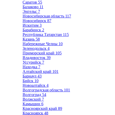
Саратов
55
Балаково
11
Энгельс
7
Новосибирская область
117
Новосибирск
87
Искитим
3
Барабинск
2
Республика Татарстан
115
Казань
58
Набережные Челны
10
Зеленодольск
4
Приморский край
105
Владивосток
39
Уссурийск
7
Находка
7
Алтайский край
101
Барнаул
43
Бийск
10
Новоалтайск
4
Волгоградская область
101
Волгоград
54
Волжский
7
Камышин
6
Красноярский край
89
Красноярск
48