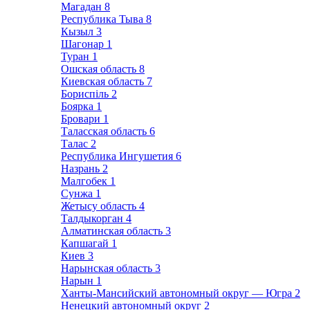
Магадан
8
Республика Тыва
8
Кызыл
3
Шагонар
1
Туран
1
Ошская область
8
Киевская область
7
Бориспіль
2
Боярка
1
Бровари
1
Таласская область
6
Талас
2
Республика Ингушетия
6
Назрань
2
Малгобек
1
Сунжа
1
Жетысу область
4
Талдыкорган
4
Алматинская область
3
Капшагай
1
Киев
3
Нарынская область
3
Нарын
1
Ханты-Мансийский автономный округ — Югра
2
Ненецкий автономный округ
2