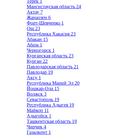
Терек
1
Мангистауская область
24
Актау
7
Жанаозен
6
Форт-Шевченко
1
Ош
23
Республика Хакасия
23
Абакан
15
Абаза
1
Черногорск
1
Курганская область
23
Курган
22
Павлодарская область
21
Павлодар
19
Аксу
1
Республика Марий Эл
20
Йошкар-Ола
15
Волжск
3
Севастополь
19
Республика Адыгея
19
Майкоп
11
Адыгейск
1
Ташкентская область
19
Чирчик
4
Газалкент
1