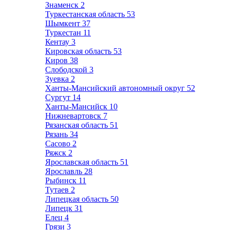
Знаменск
2
Туркестанская область
53
Шымкент
37
Туркестан
11
Кентау
3
Кировская область
53
Киров
38
Слободской
3
Зуевка
2
Ханты-Мансийский автономный округ
52
Сургут
14
Ханты-Мансийск
10
Нижневартовск
7
Рязанская область
51
Рязань
34
Сасово
2
Ряжск
2
Ярославская область
51
Ярославль
28
Рыбинск
11
Тутаев
2
Липецкая область
50
Липецк
31
Елец
4
Грязи
3