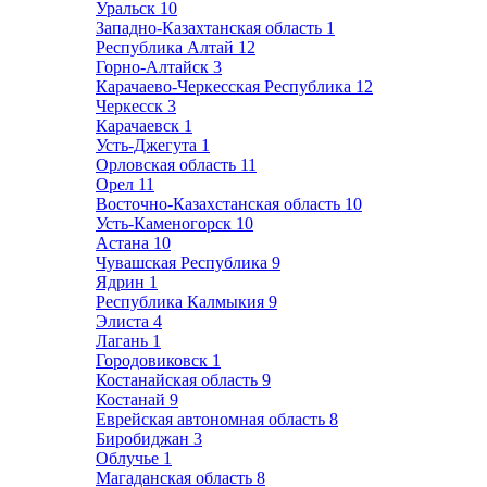
Уральск
10
Западно-Казахтанская область
1
Республика Алтай
12
Горно-Алтайск
3
Карачаево-Черкесская Республика
12
Черкесск
3
Карачаевск
1
Усть-Джегута
1
Орловская область
11
Орел
11
Восточно-Казахстанская область
10
Усть-Каменогорск
10
Астана
10
Чувашская Республика
9
Ядрин
1
Республика Калмыкия
9
Элиста
4
Лагань
1
Городовиковск
1
Костанайская область
9
Костанай
9
Еврейская автономная область
8
Биробиджан
3
Облучье
1
Магаданская область
8