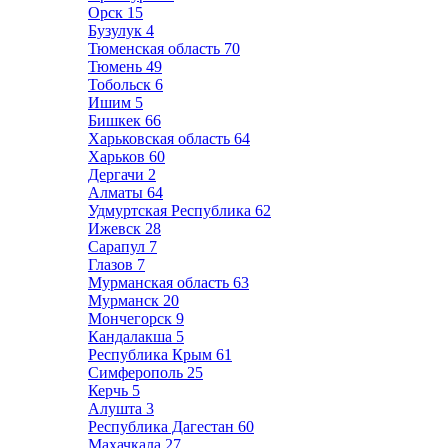
Орск
15
Бузулук
4
Тюменская область
70
Тюмень
49
Тобольск
6
Ишим
5
Бишкек
66
Харьковская область
64
Харьков
60
Дергачи
2
Алматы
64
Удмуртская Республика
62
Ижевск
28
Сарапул
7
Глазов
7
Мурманская область
63
Мурманск
20
Мончегорск
9
Кандалакша
5
Республика Крым
61
Симферополь
25
Керчь
5
Алушта
3
Республика Дагестан
60
Махачкала
27