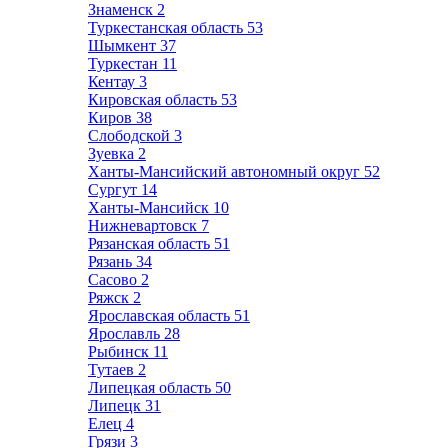
Знаменск
2
Туркестанская область
53
Шымкент
37
Туркестан
11
Кентау
3
Кировская область
53
Киров
38
Слободской
3
Зуевка
2
Ханты-Мансийский автономный округ
52
Сургут
14
Ханты-Мансийск
10
Нижневартовск
7
Рязанская область
51
Рязань
34
Сасово
2
Ряжск
2
Ярославская область
51
Ярославль
28
Рыбинск
11
Тутаев
2
Липецкая область
50
Липецк
31
Елец
4
Грязи
3