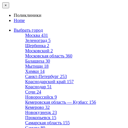
×
Поликлиники
Home
Выбрать город
Москва
431
Зеленоград
5
Щербинка
2
Московский
2
Московская область
360
Балашиха
30
Мытищи
18
Химки
14
Санкт-Петербург
253
Краснодарский край
157
Краснодар
51
Сочи
24
Новороссийск
9
Кемеровская область — Кузбасс
156
Кемерово
32
Новокузнецк
23
Прокопьевск
15
Самарская область
155
Самара
80