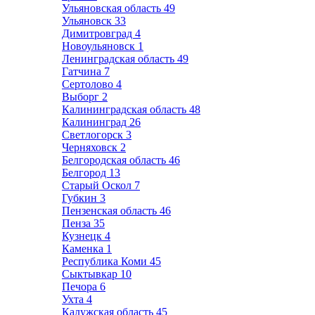
Ульяновская область
49
Ульяновск
33
Димитровград
4
Новоульяновск
1
Ленинградская область
49
Гатчина
7
Сертолово
4
Выборг
2
Калининградская область
48
Калининград
26
Светлогорск
3
Черняховск
2
Белгородская область
46
Белгород
13
Старый Оскол
7
Губкин
3
Пензенская область
46
Пенза
35
Кузнецк
4
Каменка
1
Республика Коми
45
Сыктывкар
10
Печора
6
Ухта
4
Калужская область
45