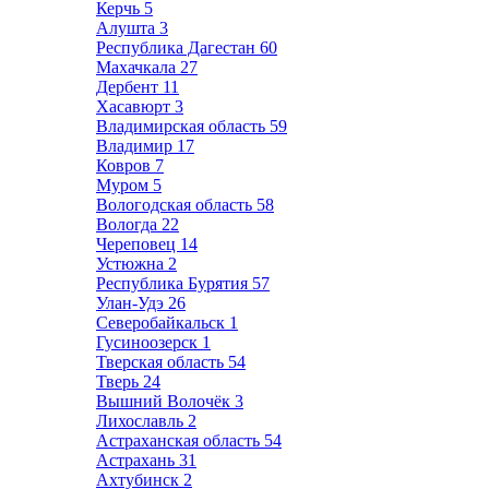
Керчь
5
Алушта
3
Республика Дагестан
60
Махачкала
27
Дербент
11
Хасавюрт
3
Владимирская область
59
Владимир
17
Ковров
7
Муром
5
Вологодская область
58
Вологда
22
Череповец
14
Устюжна
2
Республика Бурятия
57
Улан-Удэ
26
Северобайкальск
1
Гусиноозерск
1
Тверская область
54
Тверь
24
Вышний Волочёк
3
Лихославль
2
Астраханская область
54
Астрахань
31
Ахтубинск
2