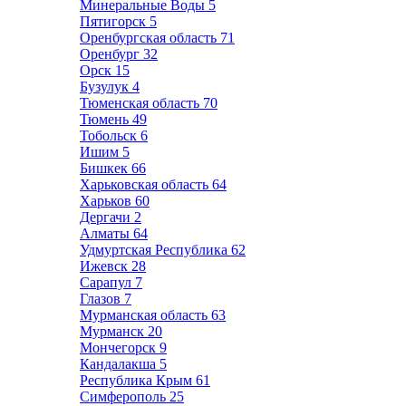
Минеральные Воды
5
Пятигорск
5
Оренбургская область
71
Оренбург
32
Орск
15
Бузулук
4
Тюменская область
70
Тюмень
49
Тобольск
6
Ишим
5
Бишкек
66
Харьковская область
64
Харьков
60
Дергачи
2
Алматы
64
Удмуртская Республика
62
Ижевск
28
Сарапул
7
Глазов
7
Мурманская область
63
Мурманск
20
Мончегорск
9
Кандалакша
5
Республика Крым
61
Симферополь
25