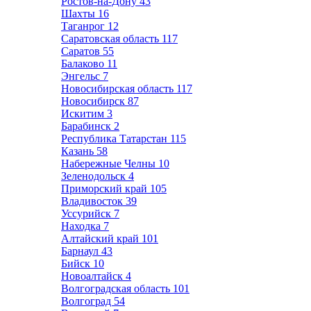
Ростов-на-Дону
43
Шахты
16
Таганрог
12
Саратовская область
117
Саратов
55
Балаково
11
Энгельс
7
Новосибирская область
117
Новосибирск
87
Искитим
3
Барабинск
2
Республика Татарстан
115
Казань
58
Набережные Челны
10
Зеленодольск
4
Приморский край
105
Владивосток
39
Уссурийск
7
Находка
7
Алтайский край
101
Барнаул
43
Бийск
10
Новоалтайск
4
Волгоградская область
101
Волгоград
54