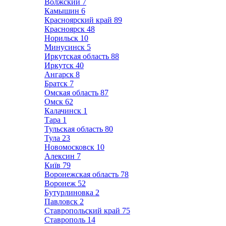
Волжский
7
Камышин
6
Красноярский край
89
Красноярск
48
Норильск
10
Минусинск
5
Иркутская область
88
Иркутск
40
Ангарск
8
Братск
7
Омская область
87
Омск
62
Калачинск
1
Тара
1
Тульская область
80
Тула
23
Новомосковск
10
Алексин
7
Київ
79
Воронежская область
78
Воронеж
52
Бутурлиновка
2
Павловск
2
Ставропольский край
75
Ставрополь
14