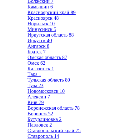
Волжский
7
Камышин
6
Красноярский край
89
Красноярск
48
Норильск
10
Минусинск
5
Иркутская область
88
Иркутск
40
Ангарск
8
Братск
7
Омская область
87
Омск
62
Калачинск
1
Тара
1
Тульская область
80
Тула
23
Новомосковск
10
Алексин
7
Київ
79
Воронежская область
78
Воронеж
52
Бутурлиновка
2
Павловск
2
Ставропольский край
75
Ставрополь
14