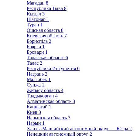
Магадан
8
Республика Тыва
8
Кызыл
3
Шагонар
1
Туран
1
Ошская область
8
Киевская область
7
Бориспіль
2
Боярка
1
Бровари
1
Таласская область
6
Талас
2
Республика Ингушетия
6
Назрань
2
Малгобек
1
Сунжа
1
Жетысу область
4
Талдыкорган
4
Алматинская область
3
Капшагай
1
Киев
3
Нарынская область
3
Нарын
1
Ханты-Мансийский автономный округ — Югра
2
Ненецкий автономный округ
2