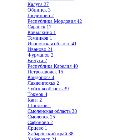
Калуга
27
Обнинск
3
Людиново
2
Республика Мордовия
42
Саранск
17
Ковылкино
1
Темников
1
Ивановская область
41
Иваново
21
Фурманов
2
Вичуга
2
Республика Карелия
40
Петрозаводск
15
Кондопога
4
Лахденпохья
2
Чуйская область
39
Токмок
4
Кант
2
Шопоков
1
Смоленская область
38
Смоленск
25
Сафоново
2
Ярцево
1
Хабаровский край
38
Хабаровск
21