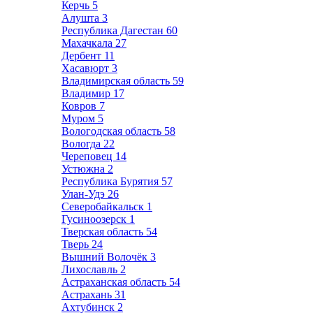
Керчь
5
Алушта
3
Республика Дагестан
60
Махачкала
27
Дербент
11
Хасавюрт
3
Владимирская область
59
Владимир
17
Ковров
7
Муром
5
Вологодская область
58
Вологда
22
Череповец
14
Устюжна
2
Республика Бурятия
57
Улан-Удэ
26
Северобайкальск
1
Гусиноозерск
1
Тверская область
54
Тверь
24
Вышний Волочёк
3
Лихославль
2
Астраханская область
54
Астрахань
31
Ахтубинск
2