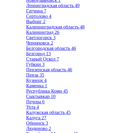
Новоульяновск
1
Ленинградская область
49
Гатчина
7
Сертолово
4
Выборг
2
Калининградская область
48
Калининград
26
Светлогорск
3
Черняховск
2
Белгородская область
46
Белгород
13
Старый Оскол
7
Губкин
3
Пензенская область
46
Пенза
35
Кузнецк
4
Каменка
1
Республика Коми
45
Сыктывкар
10
Печора
6
Ухта
4
Калужская область
45
Калуга
27
Обнинск
3
Людиново
2