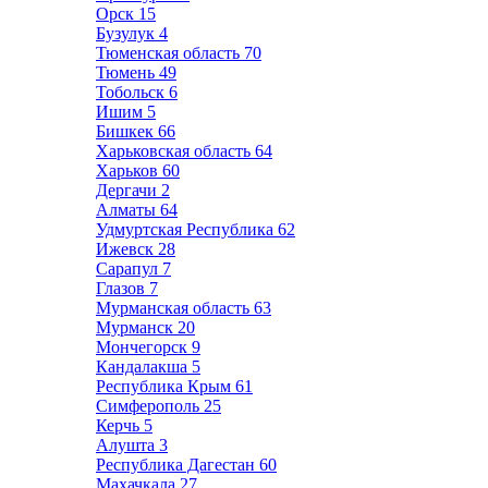
Орск
15
Бузулук
4
Тюменская область
70
Тюмень
49
Тобольск
6
Ишим
5
Бишкек
66
Харьковская область
64
Харьков
60
Дергачи
2
Алматы
64
Удмуртская Республика
62
Ижевск
28
Сарапул
7
Глазов
7
Мурманская область
63
Мурманск
20
Мончегорск
9
Кандалакша
5
Республика Крым
61
Симферополь
25
Керчь
5
Алушта
3
Республика Дагестан
60
Махачкала
27