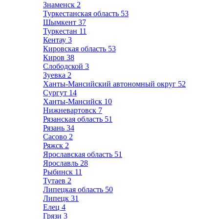
Знаменск
2
Туркестанская область
53
Шымкент
37
Туркестан
11
Кентау
3
Кировская область
53
Киров
38
Слободской
3
Зуевка
2
Ханты-Мансийский автономный округ
52
Сургут
14
Ханты-Мансийск
10
Нижневартовск
7
Рязанская область
51
Рязань
34
Сасово
2
Ряжск
2
Ярославская область
51
Ярославль
28
Рыбинск
11
Тутаев
2
Липецкая область
50
Липецк
31
Елец
4
Грязи
3