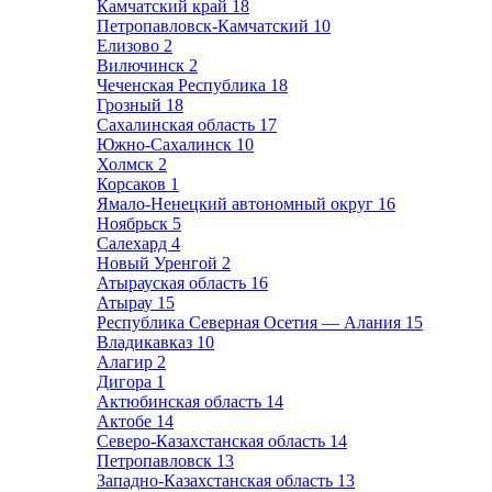
Камчатский край
18
Петропавловск-Камчатский
10
Елизово
2
Вилючинск
2
Чеченская Республика
18
Грозный
18
Сахалинская область
17
Южно-Сахалинск
10
Холмск
2
Корсаков
1
Ямало-Ненецкий автономный округ
16
Ноябрьск
5
Салехард
4
Новый Уренгой
2
Атырауская область
16
Атырау
15
Республика Северная Осетия — Алания
15
Владикавказ
10
Алагир
2
Дигора
1
Актюбинская область
14
Актобе
14
Северо-Казахстанская область
14
Петропавловск
13
Западно-Казахстанская область
13