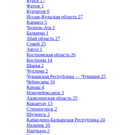
Курск
17
Фатеж
1
Курчатов
0
Иссык-Кульская область
27
Каракол
5
Чолпон-Ата
2
Балыкчы
1
Абай область
27
Семей
25
Аягоз
1
Костромская область
26
Кострома
14
Шарья
2
Чухлома
2
Чувашская Республика — Чувашия
25
Чебоксары
16
Канаш
4
Новочебоксарск
3
Акмолинская область
25
Кокшетау
13
Степногорск
2
Щучинск
2
Кабардино-Балкарская Республика
24
Нальчик
10
Нарткала
2