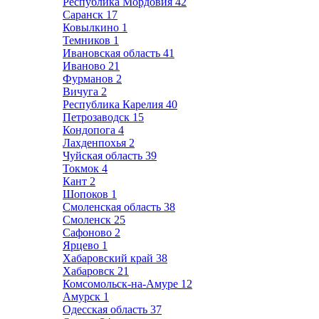
Республика Мордовия
42
Саранск
17
Ковылкино
1
Темников
1
Ивановская область
41
Иваново
21
Фурманов
2
Вичуга
2
Республика Карелия
40
Петрозаводск
15
Кондопога
4
Лахденпохья
2
Чуйская область
39
Токмок
4
Кант
2
Шопоков
1
Смоленская область
38
Смоленск
25
Сафоново
2
Ярцево
1
Хабаровский край
38
Хабаровск
21
Комсомольск-на-Амуре
12
Амурск
1
Одесская область
37