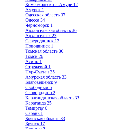
Комсомольск-на-Амуре
12
Амурск
1
Одесская область
37
Одесса
34
Черноморск
1
Архангельская область
36
Архангельск
23
Северодвинск
12
Новодвинск
1
Томская область
36
Томск
26
Асино
1
Стрежевой
1
Нур-Султан
35
Амурская область
33
Благовещенск
9
Свободный
5
Сковородино
2
Карагандинская область
33
Караганда
25
Темиртау
6
Сарань
1
Брянская область
33
Брянск
17
Клинцы
3