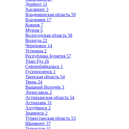
Дербент
11
Хасавюрт
3
Владимирская область
59
Владимир
17
Ковров
7
Муром
5
Вологодская область
58
Вологда
22
Череповец
14
Устюжна
2
Республика Бурятия
57
Улан-Удэ
26
Северобайкальск
1
Гусиноозерск
1
Тверская область
54
Тверь
24
Вышний Волочёк
3
Лихославль
2
Астраханская область
54
Астрахань
31
Ахтубинск
2
Знаменск
2
Туркестанская область
53
Шымкент
37
Туркестан
11