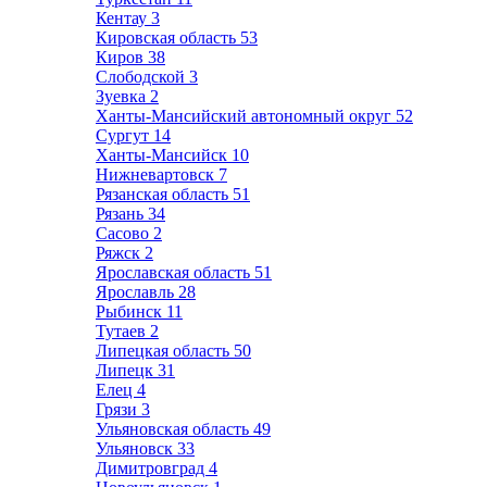
Кентау
3
Кировская область
53
Киров
38
Слободской
3
Зуевка
2
Ханты-Мансийский автономный округ
52
Сургут
14
Ханты-Мансийск
10
Нижневартовск
7
Рязанская область
51
Рязань
34
Сасово
2
Ряжск
2
Ярославская область
51
Ярославль
28
Рыбинск
11
Тутаев
2
Липецкая область
50
Липецк
31
Елец
4
Грязи
3
Ульяновская область
49
Ульяновск
33
Димитровград
4