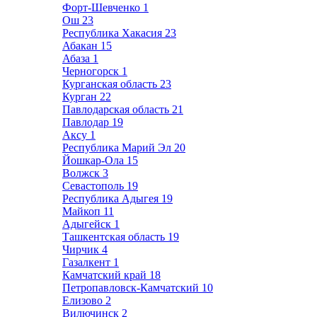
Форт-Шевченко
1
Ош
23
Республика Хакасия
23
Абакан
15
Абаза
1
Черногорск
1
Курганская область
23
Курган
22
Павлодарская область
21
Павлодар
19
Аксу
1
Республика Марий Эл
20
Йошкар-Ола
15
Волжск
3
Севастополь
19
Республика Адыгея
19
Майкоп
11
Адыгейск
1
Ташкентская область
19
Чирчик
4
Газалкент
1
Камчатский край
18
Петропавловск-Камчатский
10
Елизово
2
Вилючинск
2