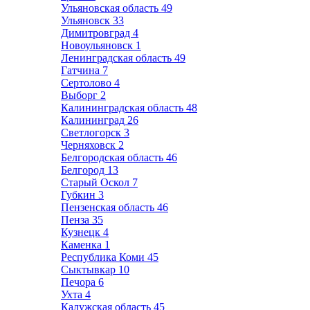
Ульяновская область
49
Ульяновск
33
Димитровград
4
Новоульяновск
1
Ленинградская область
49
Гатчина
7
Сертолово
4
Выборг
2
Калининградская область
48
Калининград
26
Светлогорск
3
Черняховск
2
Белгородская область
46
Белгород
13
Старый Оскол
7
Губкин
3
Пензенская область
46
Пенза
35
Кузнецк
4
Каменка
1
Республика Коми
45
Сыктывкар
10
Печора
6
Ухта
4
Калужская область
45