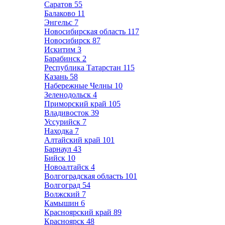
Саратов
55
Балаково
11
Энгельс
7
Новосибирская область
117
Новосибирск
87
Искитим
3
Барабинск
2
Республика Татарстан
115
Казань
58
Набережные Челны
10
Зеленодольск
4
Приморский край
105
Владивосток
39
Уссурийск
7
Находка
7
Алтайский край
101
Барнаул
43
Бийск
10
Новоалтайск
4
Волгоградская область
101
Волгоград
54
Волжский
7
Камышин
6
Красноярский край
89
Красноярск
48