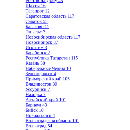
Ростов-на-Дону
43
Шахты
16
Таганрог
12
Саратовская область
117
Саратов
55
Балаково
11
Энгельс
7
Новосибирская область
117
Новосибирск
87
Искитим
3
Барабинск
2
Республика Татарстан
115
Казань
58
Набережные Челны
10
Зеленодольск
4
Приморский край
105
Владивосток
39
Уссурийск
7
Находка
7
Алтайский край
101
Барнаул
43
Бийск
10
Новоалтайск
4
Волгоградская область
101
Волгоград
54