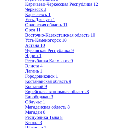
Карачаево-Черкесская Республика
12
Черкесск
3
Карачаевск
1
Усть-Джегута
1
Орловская область
11
Орел
11
Восточно-Казахстанская область
10
Усть-Каменогорск
10
Астана
10
Чувашская Республика
9
Ядрин
1
Республика Калмыкия
9
Элиста
4
Лагань
1
Городовиковск
1
Костанайская область
9
Костанай
9
Еврейская автономная область
8
Биробиджан
3
Облучье
1
Магаданская область
8
Магадан
8
Республика Тыва
8
Кызыл
3
Шагонар
1