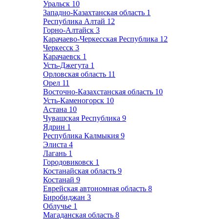
Уральск
10
Западно-Казахтанская область
1
Республика Алтай
12
Горно-Алтайск
3
Карачаево-Черкесская Республика
12
Черкесск
3
Карачаевск
1
Усть-Джегута
1
Орловская область
11
Орел
11
Восточно-Казахстанская область
10
Усть-Каменогорск
10
Астана
10
Чувашская Республика
9
Ядрин
1
Республика Калмыкия
9
Элиста
4
Лагань
1
Городовиковск
1
Костанайская область
9
Костанай
9
Еврейская автономная область
8
Биробиджан
3
Облучье
1
Магаданская область
8