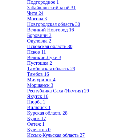
Подгородное
1
Забайкальский край
31
Чита
24
Могоча
3
Новгородская область
30
Великий Новгород
16
Боровичи
3
Окуловка
2
Псковская область
30
Псков
11
Великие Луки
3
Пустошка
2
Тамбовская область
29
Тамбов
16
Мичуринск
4
Моршанск
3
Республика Саха (Якутия)
29
Якутск
16
Нюрба
1
Вилюйск
1
Курская область
28
Курск
17
Фатеж
1
Курчатов
0
Иссык-Кульская область
27