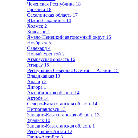
Чеченская Республика
18
Грозный
18
Сахалинская область
17
Южно-Сахалинск
10
Холмск
2
Корсаков
1
Ямало-Ненецкий автономный округ
16
Ноябрьск
5
Салехард
4
Новый Уренгой
2
Атырауская область
16
Атырау
15
Республика Северная Осетия — Алания
15
Владикавказ
10
Алагир
2
Дигора
1
Актюбинская область
14
Актобе
14
Северо-Казахстанская область
14
Петропавловск
13
Западно-Казахстанская область
13
Уральск
10
Западно-Казахтанская область
1
Республика Алтай
12
Горно-Алтайск
3