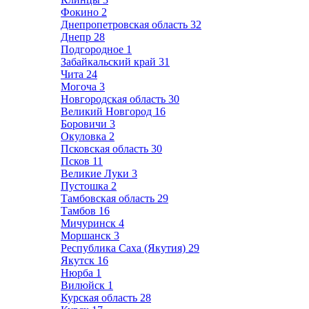
Фокино
2
Днепропетровская область
32
Днепр
28
Подгородное
1
Забайкальский край
31
Чита
24
Могоча
3
Новгородская область
30
Великий Новгород
16
Боровичи
3
Окуловка
2
Псковская область
30
Псков
11
Великие Луки
3
Пустошка
2
Тамбовская область
29
Тамбов
16
Мичуринск
4
Моршанск
3
Республика Саха (Якутия)
29
Якутск
16
Нюрба
1
Вилюйск
1
Курская область
28