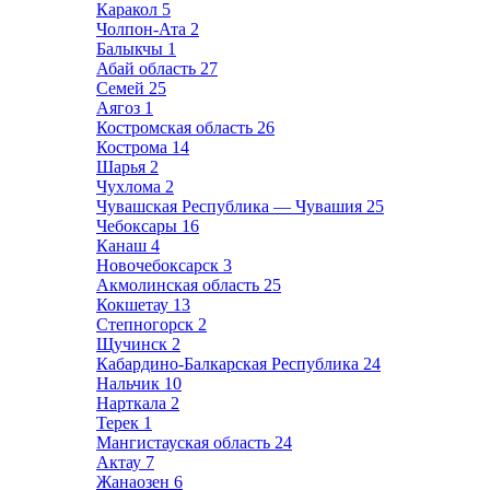
Каракол
5
Чолпон-Ата
2
Балыкчы
1
Абай область
27
Семей
25
Аягоз
1
Костромская область
26
Кострома
14
Шарья
2
Чухлома
2
Чувашская Республика — Чувашия
25
Чебоксары
16
Канаш
4
Новочебоксарск
3
Акмолинская область
25
Кокшетау
13
Степногорск
2
Щучинск
2
Кабардино-Балкарская Республика
24
Нальчик
10
Нарткала
2
Терек
1
Мангистауская область
24
Актау
7
Жанаозен
6