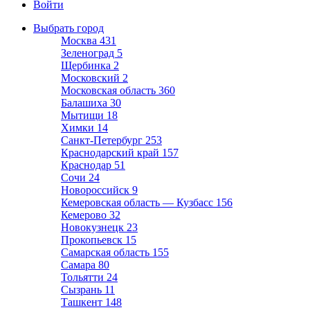
Войти
Выбрать город
Москва
431
Зеленоград
5
Щербинка
2
Московский
2
Московская область
360
Балашиха
30
Мытищи
18
Химки
14
Санкт-Петербург
253
Краснодарский край
157
Краснодар
51
Сочи
24
Новороссийск
9
Кемеровская область — Кузбасс
156
Кемерово
32
Новокузнецк
23
Прокопьевск
15
Самарская область
155
Самара
80
Тольятти
24
Сызрань
11
Ташкент
148