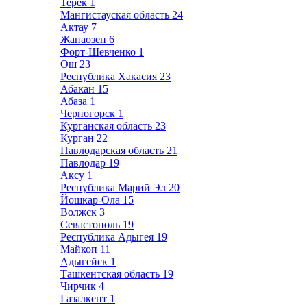
Терек
1
Мангистауская область
24
Актау
7
Жанаозен
6
Форт-Шевченко
1
Ош
23
Республика Хакасия
23
Абакан
15
Абаза
1
Черногорск
1
Курганская область
23
Курган
22
Павлодарская область
21
Павлодар
19
Аксу
1
Республика Марий Эл
20
Йошкар-Ола
15
Волжск
3
Севастополь
19
Республика Адыгея
19
Майкоп
11
Адыгейск
1
Ташкентская область
19
Чирчик
4
Газалкент
1