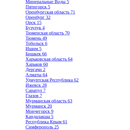
Минеральные Воды
5
Пятигорск
5
Оренбургская область
71
Оренбург
32
Орск
15
Бузулук
4
Тюменская область
70
Тюмень
49
Тобольск
6
Ишим
5
Бишкек
66
Харьковская область
64
Харьков
60
Дергачи
2
Алматы
64
Удмуртская Республика
62
Ижевск
28
Сарапул
7
Глазов
7
Мурманская область
63
Мурманск
20
Мончегорск
9
Кандалакша
5
Республика Крым
61
Симферополь
25