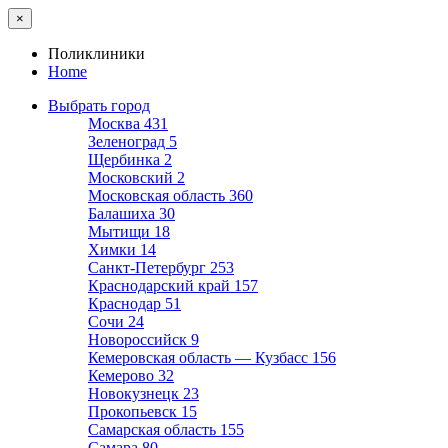
×
Поликлиники
Home
Выбрать город
Москва
431
Зеленоград
5
Щербинка
2
Московский
2
Московская область
360
Балашиха
30
Мытищи
18
Химки
14
Санкт-Петербург
253
Краснодарский край
157
Краснодар
51
Сочи
24
Новороссийск
9
Кемеровская область — Кузбасс
156
Кемерово
32
Новокузнецк
23
Прокопьевск
15
Самарская область
155
Самара
80