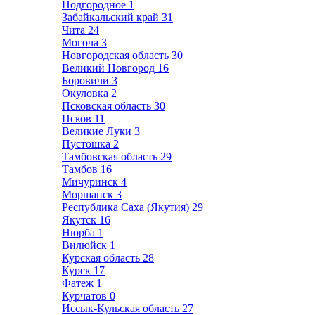
Подгородное
1
Забайкальский край
31
Чита
24
Могоча
3
Новгородская область
30
Великий Новгород
16
Боровичи
3
Окуловка
2
Псковская область
30
Псков
11
Великие Луки
3
Пустошка
2
Тамбовская область
29
Тамбов
16
Мичуринск
4
Моршанск
3
Республика Саха (Якутия)
29
Якутск
16
Нюрба
1
Вилюйск
1
Курская область
28
Курск
17
Фатеж
1
Курчатов
0
Иссык-Кульская область
27