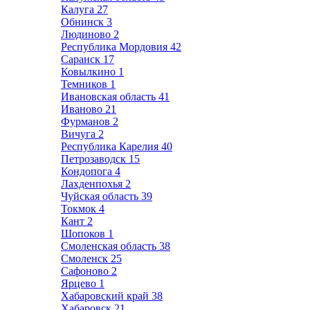
Калуга
27
Обнинск
3
Людиново
2
Республика Мордовия
42
Саранск
17
Ковылкино
1
Темников
1
Ивановская область
41
Иваново
21
Фурманов
2
Вичуга
2
Республика Карелия
40
Петрозаводск
15
Кондопога
4
Лахденпохья
2
Чуйская область
39
Токмок
4
Кант
2
Шопоков
1
Смоленская область
38
Смоленск
25
Сафоново
2
Ярцево
1
Хабаровский край
38
Хабаровск
21