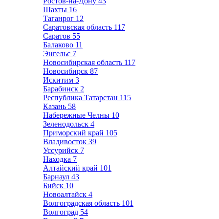
Ростов-на-Дону
43
Шахты
16
Таганрог
12
Саратовская область
117
Саратов
55
Балаково
11
Энгельс
7
Новосибирская область
117
Новосибирск
87
Искитим
3
Барабинск
2
Республика Татарстан
115
Казань
58
Набережные Челны
10
Зеленодольск
4
Приморский край
105
Владивосток
39
Уссурийск
7
Находка
7
Алтайский край
101
Барнаул
43
Бийск
10
Новоалтайск
4
Волгоградская область
101
Волгоград
54