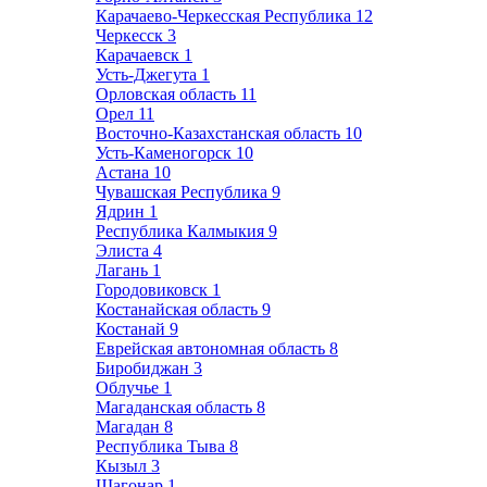
Карачаево-Черкесская Республика
12
Черкесск
3
Карачаевск
1
Усть-Джегута
1
Орловская область
11
Орел
11
Восточно-Казахстанская область
10
Усть-Каменогорск
10
Астана
10
Чувашская Республика
9
Ядрин
1
Республика Калмыкия
9
Элиста
4
Лагань
1
Городовиковск
1
Костанайская область
9
Костанай
9
Еврейская автономная область
8
Биробиджан
3
Облучье
1
Магаданская область
8
Магадан
8
Республика Тыва
8
Кызыл
3
Шагонар
1