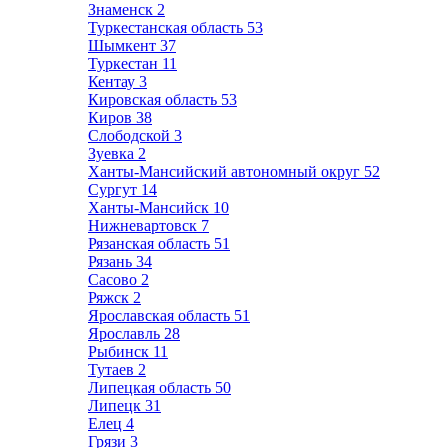
Знаменск
2
Туркестанская область
53
Шымкент
37
Туркестан
11
Кентау
3
Кировская область
53
Киров
38
Слободской
3
Зуевка
2
Ханты-Мансийский автономный округ
52
Сургут
14
Ханты-Мансийск
10
Нижневартовск
7
Рязанская область
51
Рязань
34
Сасово
2
Ряжск
2
Ярославская область
51
Ярославль
28
Рыбинск
11
Тутаев
2
Липецкая область
50
Липецк
31
Елец
4
Грязи
3