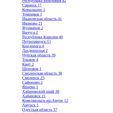
Республика Мордовия
42
Саранск
17
Ковылкино
1
Темников
1
Ивановская область
41
Иваново
21
Фурманов
2
Вичуга
2
Республика Карелия
40
Петрозаводск
15
Кондопога
4
Лахденпохья
2
Чуйская область
39
Токмок
4
Кант
2
Шопоков
1
Смоленская область
38
Смоленск
25
Сафоново
2
Ярцево
1
Хабаровский край
38
Хабаровск
21
Комсомольск-на-Амуре
12
Амурск
1
Одесская область
37