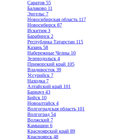
Саратов
55
Балаково
11
Энгельс
7
Новосибирская область
117
Новосибирск
87
Искитим
3
Барабинск
2
Республика Татарстан
115
Казань
58
Набережные Челны
10
Зеленодольск
4
Приморский край
105
Владивосток
39
Уссурийск
7
Находка
7
Алтайский край
101
Барнаул
43
Бийск
10
Новоалтайск
4
Волгоградская область
101
Волгоград
54
Волжский
7
Камышин
6
Красноярский край
89
Красноярск
48