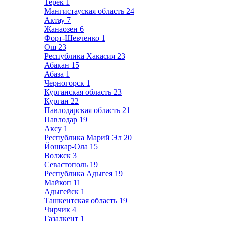
Терек
1
Мангистауская область
24
Актау
7
Жанаозен
6
Форт-Шевченко
1
Ош
23
Республика Хакасия
23
Абакан
15
Абаза
1
Черногорск
1
Курганская область
23
Курган
22
Павлодарская область
21
Павлодар
19
Аксу
1
Республика Марий Эл
20
Йошкар-Ола
15
Волжск
3
Севастополь
19
Республика Адыгея
19
Майкоп
11
Адыгейск
1
Ташкентская область
19
Чирчик
4
Газалкент
1