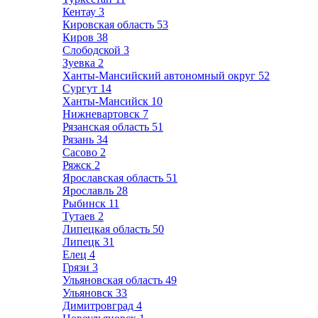
Кентау
3
Кировская область
53
Киров
38
Слободской
3
Зуевка
2
Ханты-Мансийский автономный округ
52
Сургут
14
Ханты-Мансийск
10
Нижневартовск
7
Рязанская область
51
Рязань
34
Сасово
2
Ряжск
2
Ярославская область
51
Ярославль
28
Рыбинск
11
Тутаев
2
Липецкая область
50
Липецк
31
Елец
4
Грязи
3
Ульяновская область
49
Ульяновск
33
Димитровград
4