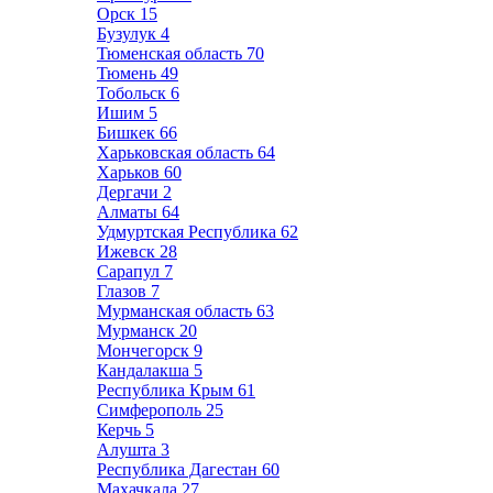
Орск
15
Бузулук
4
Тюменская область
70
Тюмень
49
Тобольск
6
Ишим
5
Бишкек
66
Харьковская область
64
Харьков
60
Дергачи
2
Алматы
64
Удмуртская Республика
62
Ижевск
28
Сарапул
7
Глазов
7
Мурманская область
63
Мурманск
20
Мончегорск
9
Кандалакша
5
Республика Крым
61
Симферополь
25
Керчь
5
Алушта
3
Республика Дагестан
60
Махачкала
27