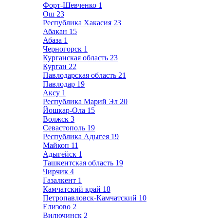
Форт-Шевченко
1
Ош
23
Республика Хакасия
23
Абакан
15
Абаза
1
Черногорск
1
Курганская область
23
Курган
22
Павлодарская область
21
Павлодар
19
Аксу
1
Республика Марий Эл
20
Йошкар-Ола
15
Волжск
3
Севастополь
19
Республика Адыгея
19
Майкоп
11
Адыгейск
1
Ташкентская область
19
Чирчик
4
Газалкент
1
Камчатский край
18
Петропавловск-Камчатский
10
Елизово
2
Вилючинск
2