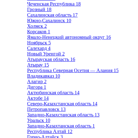
Чеченская Республика
18
Грозный
18
Сахалинская область
17
Южно-Сахалинск
10
Холмск
2
Корсаков
1
Ямало-Ненецкий автономный округ
16
Ноябрьск
5
Салехард
4
Новый Уренгой
2
Атырауская область
16
Атырау
15
Республика Северная Осетия — Алания
15
Владикавказ
10
Алагир
2
Дигора
1
Актюбинская область
14
Актобе
14
Северо-Казахстанская область
14
Петропавловск
13
Западно-Казахстанская область
13
Уральск
10
Западно-Казахтанская область
1
Республика Алтай
12
Горно-Алтайск
3