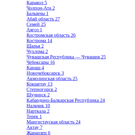
Каракол
5
Чолпон-Ата
2
Балыкчы
1
Абай область
27
Семей
25
Аягоз
1
Костромская область
26
Кострома
14
Шарья
2
Чухлома
2
Чувашская Республика — Чувашия
25
Чебоксары
16
Канаш
4
Новочебоксарск
3
Акмолинская область
25
Кокшетау
13
Степногорск
2
Щучинск
2
Кабардино-Балкарская Республика
24
Нальчик
10
Нарткала
2
Терек
1
Мангистауская область
24
Актау
7
Жанаозен
6