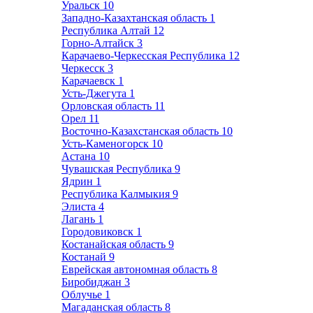
Уральск
10
Западно-Казахтанская область
1
Республика Алтай
12
Горно-Алтайск
3
Карачаево-Черкесская Республика
12
Черкесск
3
Карачаевск
1
Усть-Джегута
1
Орловская область
11
Орел
11
Восточно-Казахстанская область
10
Усть-Каменогорск
10
Астана
10
Чувашская Республика
9
Ядрин
1
Республика Калмыкия
9
Элиста
4
Лагань
1
Городовиковск
1
Костанайская область
9
Костанай
9
Еврейская автономная область
8
Биробиджан
3
Облучье
1
Магаданская область
8