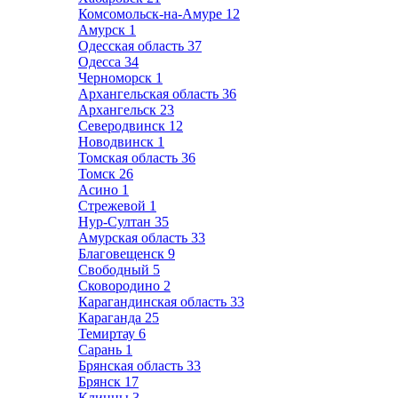
Комсомольск-на-Амуре
12
Амурск
1
Одесская область
37
Одесса
34
Черноморск
1
Архангельская область
36
Архангельск
23
Северодвинск
12
Новодвинск
1
Томская область
36
Томск
26
Асино
1
Стрежевой
1
Нур-Султан
35
Амурская область
33
Благовещенск
9
Свободный
5
Сковородино
2
Карагандинская область
33
Караганда
25
Темиртау
6
Сарань
1
Брянская область
33
Брянск
17
Клинцы
3