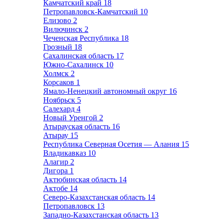
Камчатский край
18
Петропавловск-Камчатский
10
Елизово
2
Вилючинск
2
Чеченская Республика
18
Грозный
18
Сахалинская область
17
Южно-Сахалинск
10
Холмск
2
Корсаков
1
Ямало-Ненецкий автономный округ
16
Ноябрьск
5
Салехард
4
Новый Уренгой
2
Атырауская область
16
Атырау
15
Республика Северная Осетия — Алания
15
Владикавказ
10
Алагир
2
Дигора
1
Актюбинская область
14
Актобе
14
Северо-Казахстанская область
14
Петропавловск
13
Западно-Казахстанская область
13