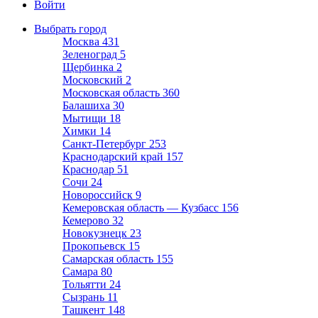
Войти
Выбрать город
Москва
431
Зеленоград
5
Щербинка
2
Московский
2
Московская область
360
Балашиха
30
Мытищи
18
Химки
14
Санкт-Петербург
253
Краснодарский край
157
Краснодар
51
Сочи
24
Новороссийск
9
Кемеровская область — Кузбасс
156
Кемерово
32
Новокузнецк
23
Прокопьевск
15
Самарская область
155
Самара
80
Тольятти
24
Сызрань
11
Ташкент
148