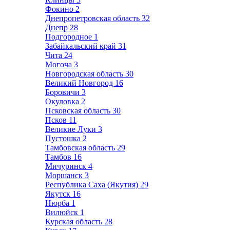
Фокино
2
Днепропетровская область
32
Днепр
28
Подгородное
1
Забайкальский край
31
Чита
24
Могоча
3
Новгородская область
30
Великий Новгород
16
Боровичи
3
Окуловка
2
Псковская область
30
Псков
11
Великие Луки
3
Пустошка
2
Тамбовская область
29
Тамбов
16
Мичуринск
4
Моршанск
3
Республика Саха (Якутия)
29
Якутск
16
Нюрба
1
Вилюйск
1
Курская область
28