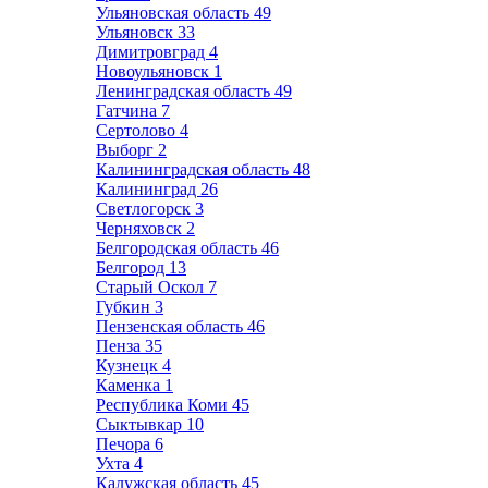
Ульяновская область
49
Ульяновск
33
Димитровград
4
Новоульяновск
1
Ленинградская область
49
Гатчина
7
Сертолово
4
Выборг
2
Калининградская область
48
Калининград
26
Светлогорск
3
Черняховск
2
Белгородская область
46
Белгород
13
Старый Оскол
7
Губкин
3
Пензенская область
46
Пенза
35
Кузнецк
4
Каменка
1
Республика Коми
45
Сыктывкар
10
Печора
6
Ухта
4
Калужская область
45