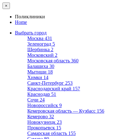
×
Поликлиники
Home
Выбрать город
Москва
431
Зеленоград
5
Щербинка
2
Московский
2
Московская область
360
Балашиха
30
Мытищи
18
Химки
14
Санкт-Петербург
253
Краснодарский край
157
Краснодар
51
Сочи
24
Новороссийск
9
Кемеровская область — Кузбасс
156
Кемерово
32
Новокузнецк
23
Прокопьевск
15
Самарская область
155
Самара
80