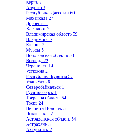
Керчь
5
Алушта
3
Республика Дагестан
60
Махачкала
27
Дербент
11
Хасавюрт
3
Владимирская область
59
Владимир
17
Ковров
7
Муром
5
Вологодская область
58
Вологда
22
Череповец
14
Устюжна
2
Республика Бурятия
57
Улан-Удэ
26
Северобайкальск
1
Гусиноозерск
1
Тверская область
54
Тверь
24
Вышний Волочёк
3
Лихославль
2
Астраханская область
54
Астрахань
31
Ахтубинск
2