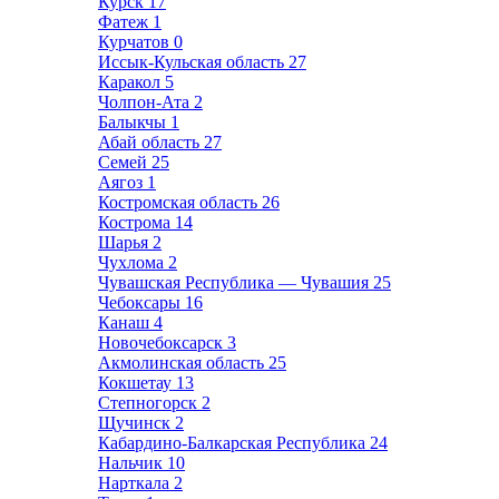
Курск
17
Фатеж
1
Курчатов
0
Иссык-Кульская область
27
Каракол
5
Чолпон-Ата
2
Балыкчы
1
Абай область
27
Семей
25
Аягоз
1
Костромская область
26
Кострома
14
Шарья
2
Чухлома
2
Чувашская Республика — Чувашия
25
Чебоксары
16
Канаш
4
Новочебоксарск
3
Акмолинская область
25
Кокшетау
13
Степногорск
2
Щучинск
2
Кабардино-Балкарская Республика
24
Нальчик
10
Нарткала
2