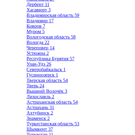
Дербент
11
Хасавюрт
3
Владимирская область
59
Владимир
17
Ковров
7
Муром
5
Вологодская область
58
Вологда
22
Череповец
14
Устюжна
2
Республика Бурятия
57
Улан-Удэ
26
Северобайкальск
1
Гусиноозерск
1
Тверская область
54
Тверь
24
Вышний Волочёк
3
Лихославль
2
Астраханская область
54
Астрахань
31
Ахтубинск
2
Знаменск
2
Туркестанская область
53
Шымкент
37
Туркестан
11