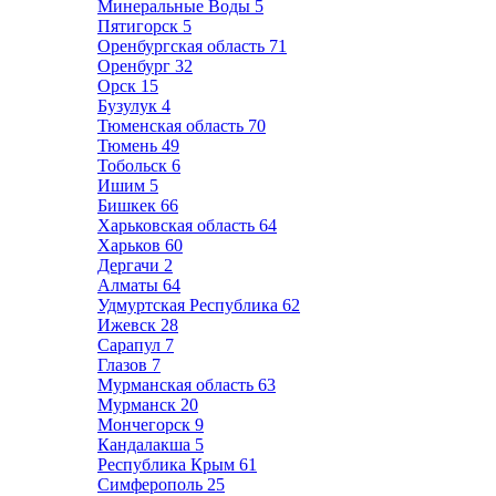
Минеральные Воды
5
Пятигорск
5
Оренбургская область
71
Оренбург
32
Орск
15
Бузулук
4
Тюменская область
70
Тюмень
49
Тобольск
6
Ишим
5
Бишкек
66
Харьковская область
64
Харьков
60
Дергачи
2
Алматы
64
Удмуртская Республика
62
Ижевск
28
Сарапул
7
Глазов
7
Мурманская область
63
Мурманск
20
Мончегорск
9
Кандалакша
5
Республика Крым
61
Симферополь
25