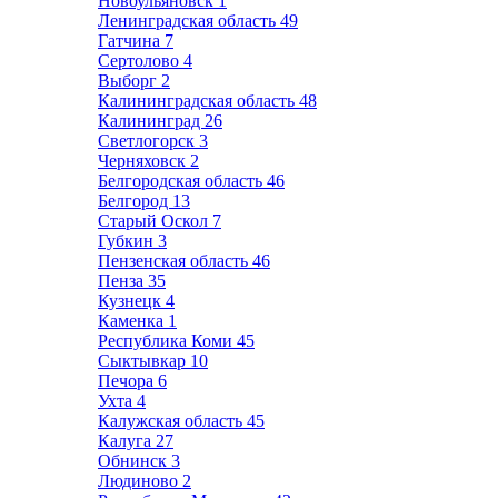
Новоульяновск
1
Ленинградская область
49
Гатчина
7
Сертолово
4
Выборг
2
Калининградская область
48
Калининград
26
Светлогорск
3
Черняховск
2
Белгородская область
46
Белгород
13
Старый Оскол
7
Губкин
3
Пензенская область
46
Пенза
35
Кузнецк
4
Каменка
1
Республика Коми
45
Сыктывкар
10
Печора
6
Ухта
4
Калужская область
45
Калуга
27
Обнинск
3
Людиново
2