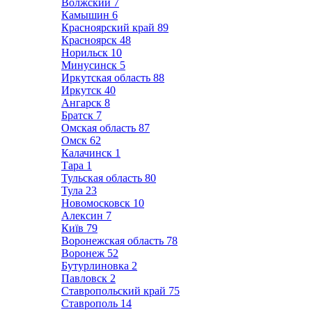
Волжский
7
Камышин
6
Красноярский край
89
Красноярск
48
Норильск
10
Минусинск
5
Иркутская область
88
Иркутск
40
Ангарск
8
Братск
7
Омская область
87
Омск
62
Калачинск
1
Тара
1
Тульская область
80
Тула
23
Новомосковск
10
Алексин
7
Київ
79
Воронежская область
78
Воронеж
52
Бутурлиновка
2
Павловск
2
Ставропольский край
75
Ставрополь
14