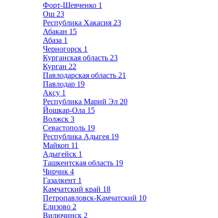
Форт-Шевченко
1
Ош
23
Республика Хакасия
23
Абакан
15
Абаза
1
Черногорск
1
Курганская область
23
Курган
22
Павлодарская область
21
Павлодар
19
Аксу
1
Республика Марий Эл
20
Йошкар-Ола
15
Волжск
3
Севастополь
19
Республика Адыгея
19
Майкоп
11
Адыгейск
1
Ташкентская область
19
Чирчик
4
Газалкент
1
Камчатский край
18
Петропавловск-Камчатский
10
Елизово
2
Вилючинск
2