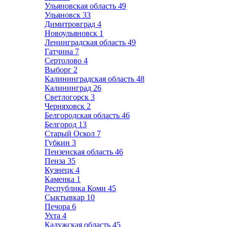
Ульяновская область
49
Ульяновск
33
Димитровград
4
Новоульяновск
1
Ленинградская область
49
Гатчина
7
Сертолово
4
Выборг
2
Калининградская область
48
Калининград
26
Светлогорск
3
Черняховск
2
Белгородская область
46
Белгород
13
Старый Оскол
7
Губкин
3
Пензенская область
46
Пенза
35
Кузнецк
4
Каменка
1
Республика Коми
45
Сыктывкар
10
Печора
6
Ухта
4
Калужская область
45