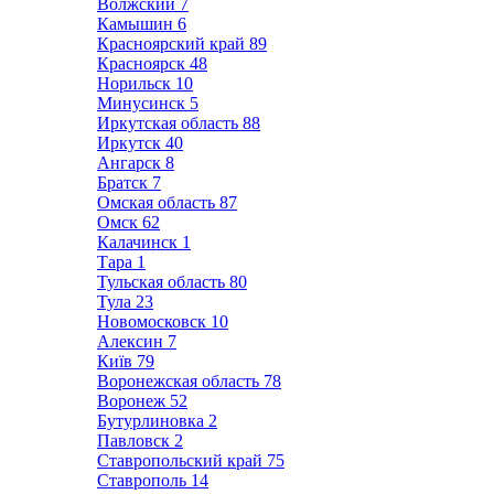
Волжский
7
Камышин
6
Красноярский край
89
Красноярск
48
Норильск
10
Минусинск
5
Иркутская область
88
Иркутск
40
Ангарск
8
Братск
7
Омская область
87
Омск
62
Калачинск
1
Тара
1
Тульская область
80
Тула
23
Новомосковск
10
Алексин
7
Київ
79
Воронежская область
78
Воронеж
52
Бутурлиновка
2
Павловск
2
Ставропольский край
75
Ставрополь
14