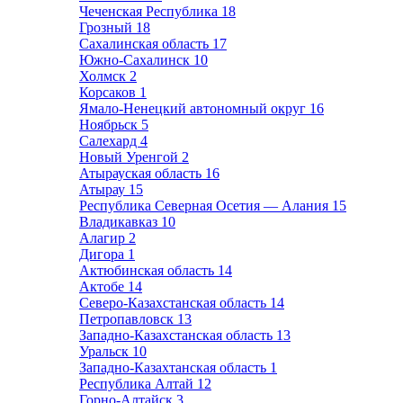
Чеченская Республика
18
Грозный
18
Сахалинская область
17
Южно-Сахалинск
10
Холмск
2
Корсаков
1
Ямало-Ненецкий автономный округ
16
Ноябрьск
5
Салехард
4
Новый Уренгой
2
Атырауская область
16
Атырау
15
Республика Северная Осетия — Алания
15
Владикавказ
10
Алагир
2
Дигора
1
Актюбинская область
14
Актобе
14
Северо-Казахстанская область
14
Петропавловск
13
Западно-Казахстанская область
13
Уральск
10
Западно-Казахтанская область
1
Республика Алтай
12
Горно-Алтайск
3