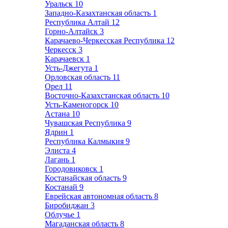
Уральск
10
Западно-Казахтанская область
1
Республика Алтай
12
Горно-Алтайск
3
Карачаево-Черкесская Республика
12
Черкесск
3
Карачаевск
1
Усть-Джегута
1
Орловская область
11
Орел
11
Восточно-Казахстанская область
10
Усть-Каменогорск
10
Астана
10
Чувашская Республика
9
Ядрин
1
Республика Калмыкия
9
Элиста
4
Лагань
1
Городовиковск
1
Костанайская область
9
Костанай
9
Еврейская автономная область
8
Биробиджан
3
Облучье
1
Магаданская область
8