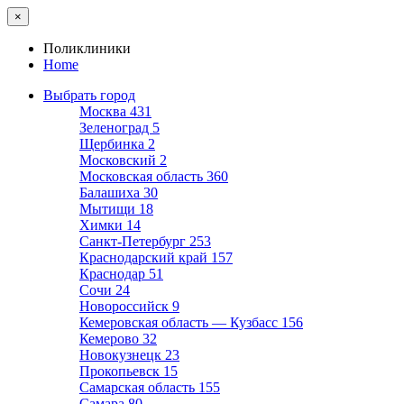
×
Поликлиники
Home
Выбрать город
Москва
431
Зеленоград
5
Щербинка
2
Московский
2
Московская область
360
Балашиха
30
Мытищи
18
Химки
14
Санкт-Петербург
253
Краснодарский край
157
Краснодар
51
Сочи
24
Новороссийск
9
Кемеровская область — Кузбасс
156
Кемерово
32
Новокузнецк
23
Прокопьевск
15
Самарская область
155
Самара
80