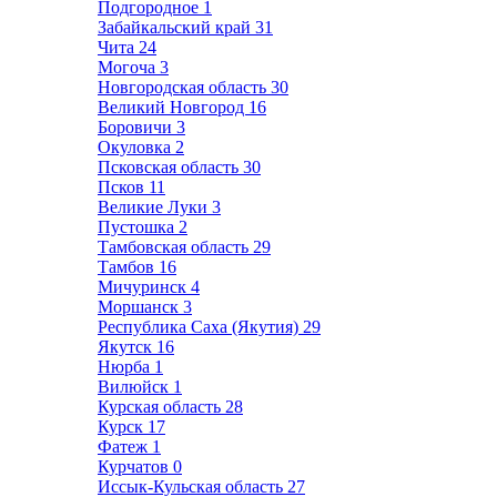
Подгородное
1
Забайкальский край
31
Чита
24
Могоча
3
Новгородская область
30
Великий Новгород
16
Боровичи
3
Окуловка
2
Псковская область
30
Псков
11
Великие Луки
3
Пустошка
2
Тамбовская область
29
Тамбов
16
Мичуринск
4
Моршанск
3
Республика Саха (Якутия)
29
Якутск
16
Нюрба
1
Вилюйск
1
Курская область
28
Курск
17
Фатеж
1
Курчатов
0
Иссык-Кульская область
27