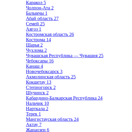
Каракол
5
Чолпон-Ата
2
Балыкчы
1
Абай область
27
Семей
25
Аягоз
1
Костромская область
26
Кострома
14
Шарья
2
Чухлома
2
Чувашская Республика — Чувашия
25
Чебоксары
16
Канаш
4
Новочебоксарск
3
Акмолинская область
25
Кокшетау
13
Степногорск
2
Щучинск
2
Кабардино-Балкарская Республика
24
Нальчик
10
Нарткала
2
Терек
1
Мангистауская область
24
Актау
7
Жанаозен
6