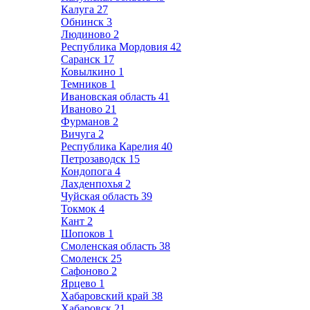
Калуга
27
Обнинск
3
Людиново
2
Республика Мордовия
42
Саранск
17
Ковылкино
1
Темников
1
Ивановская область
41
Иваново
21
Фурманов
2
Вичуга
2
Республика Карелия
40
Петрозаводск
15
Кондопога
4
Лахденпохья
2
Чуйская область
39
Токмок
4
Кант
2
Шопоков
1
Смоленская область
38
Смоленск
25
Сафоново
2
Ярцево
1
Хабаровский край
38
Хабаровск
21