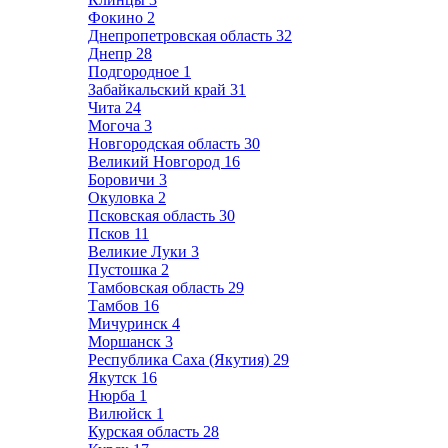
Фокино
2
Днепропетровская область
32
Днепр
28
Подгородное
1
Забайкальский край
31
Чита
24
Могоча
3
Новгородская область
30
Великий Новгород
16
Боровичи
3
Окуловка
2
Псковская область
30
Псков
11
Великие Луки
3
Пустошка
2
Тамбовская область
29
Тамбов
16
Мичуринск
4
Моршанск
3
Республика Саха (Якутия)
29
Якутск
16
Нюрба
1
Вилюйск
1
Курская область
28