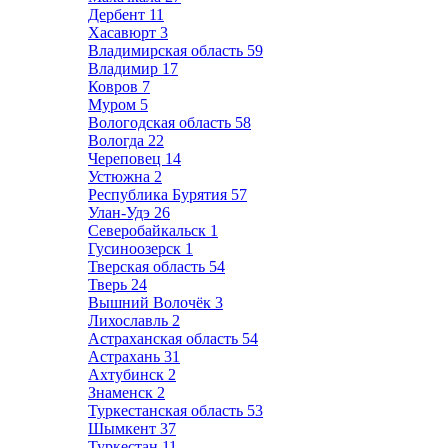
Дербент
11
Хасавюрт
3
Владимирская область
59
Владимир
17
Ковров
7
Муром
5
Вологодская область
58
Вологда
22
Череповец
14
Устюжна
2
Республика Бурятия
57
Улан-Удэ
26
Северобайкальск
1
Гусиноозерск
1
Тверская область
54
Тверь
24
Вышний Волочёк
3
Лихославль
2
Астраханская область
54
Астрахань
31
Ахтубинск
2
Знаменск
2
Туркестанская область
53
Шымкент
37
Туркестан
11