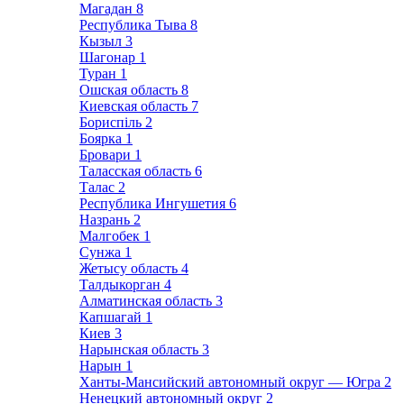
Магадан
8
Республика Тыва
8
Кызыл
3
Шагонар
1
Туран
1
Ошская область
8
Киевская область
7
Бориспіль
2
Боярка
1
Бровари
1
Таласская область
6
Талас
2
Республика Ингушетия
6
Назрань
2
Малгобек
1
Сунжа
1
Жетысу область
4
Талдыкорган
4
Алматинская область
3
Капшагай
1
Киев
3
Нарынская область
3
Нарын
1
Ханты-Мансийский автономный округ — Югра
2
Ненецкий автономный округ
2