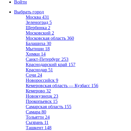
Войти
Выбрать город
Москва
431
Зеленоград
5
Щербинка
2
Московский
2
Московская область
360
Балашиха
30
Мытищи
18
Химки
14
Санкт-Петербург
253
Краснодарский край
157
Краснодар
51
Сочи
24
Новороссийск
9
Кемеровская область — Кузбасс
156
Кемерово
32
Новокузнецк
23
Прокопьевск
15
Самарская область
155
Самара
80
Тольятти
24
Сызрань
11
Ташкент
148