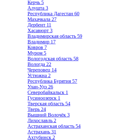
Керчь
5
Алушта
3
Республика Дагестан
60
Махачкала
27
Дербент
11
Хасавюрт
3
Владимирская область
59
Владимир
17
Ковров
7
Муром
5
Вологодская область
58
Вологда
22
Череповец
14
Устюжна
2
Республика Бурятия
57
Улан-Удэ
26
Северобайкальск
1
Гусиноозерск
1
Тверская область
54
Тверь
24
Вышний Волочёк
3
Лихославль
2
Астраханская область
54
Астрахань
31
Ахтубинск
2