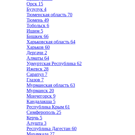
Орск
15
Бузулук
4
Тюменская область
70
Тюмень
49
Тобольск
6
Ишим
5
Бишкек
66
Харьковская область
64
Харьков
60
Дергачи
2
Алматы
64
Удмуртская Республика
62
Ижевск
28
Сарапул
7
Глазов
7
Мурманская область
63
Мурманск
20
Мончегорск
9
Кандалакша
5
Республика Крым
61
Симферополь
25
Керчь
5
Алушта
3
Республика Дагестан
60
Махачкала
27