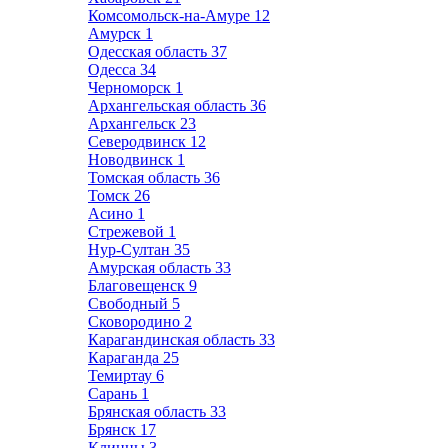
Комсомольск-на-Амуре
12
Амурск
1
Одесская область
37
Одесса
34
Черноморск
1
Архангельская область
36
Архангельск
23
Северодвинск
12
Новодвинск
1
Томская область
36
Томск
26
Асино
1
Стрежевой
1
Нур-Султан
35
Амурская область
33
Благовещенск
9
Свободный
5
Сковородино
2
Карагандинская область
33
Караганда
25
Темиртау
6
Сарань
1
Брянская область
33
Брянск
17
Клинцы
3