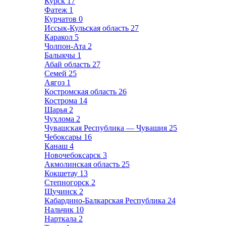
Курск
17
Фатеж
1
Курчатов
0
Иссык-Кульская область
27
Каракол
5
Чолпон-Ата
2
Балыкчы
1
Абай область
27
Семей
25
Аягоз
1
Костромская область
26
Кострома
14
Шарья
2
Чухлома
2
Чувашская Республика — Чувашия
25
Чебоксары
16
Канаш
4
Новочебоксарск
3
Акмолинская область
25
Кокшетау
13
Степногорск
2
Щучинск
2
Кабардино-Балкарская Республика
24
Нальчик
10
Нарткала
2