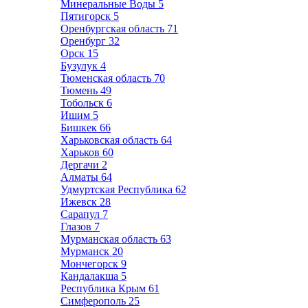
Минеральные Воды
5
Пятигорск
5
Оренбургская область
71
Оренбург
32
Орск
15
Бузулук
4
Тюменская область
70
Тюмень
49
Тобольск
6
Ишим
5
Бишкек
66
Харьковская область
64
Харьков
60
Дергачи
2
Алматы
64
Удмуртская Республика
62
Ижевск
28
Сарапул
7
Глазов
7
Мурманская область
63
Мурманск
20
Мончегорск
9
Кандалакша
5
Республика Крым
61
Симферополь
25