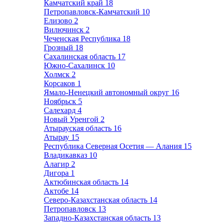
Камчатский край
18
Петропавловск-Камчатский
10
Елизово
2
Вилючинск
2
Чеченская Республика
18
Грозный
18
Сахалинская область
17
Южно-Сахалинск
10
Холмск
2
Корсаков
1
Ямало-Ненецкий автономный округ
16
Ноябрьск
5
Салехард
4
Новый Уренгой
2
Атырауская область
16
Атырау
15
Республика Северная Осетия — Алания
15
Владикавказ
10
Алагир
2
Дигора
1
Актюбинская область
14
Актобе
14
Северо-Казахстанская область
14
Петропавловск
13
Западно-Казахстанская область
13