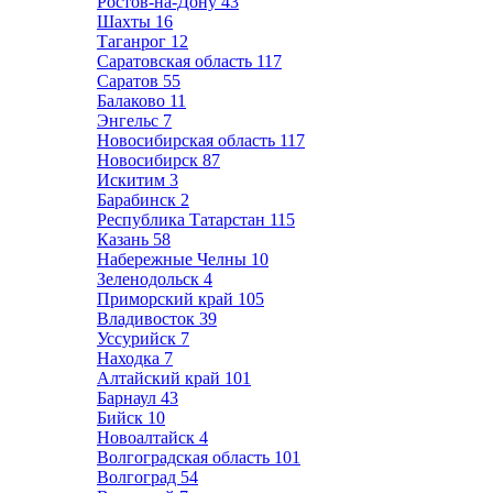
Ростов-на-Дону
43
Шахты
16
Таганрог
12
Саратовская область
117
Саратов
55
Балаково
11
Энгельс
7
Новосибирская область
117
Новосибирск
87
Искитим
3
Барабинск
2
Республика Татарстан
115
Казань
58
Набережные Челны
10
Зеленодольск
4
Приморский край
105
Владивосток
39
Уссурийск
7
Находка
7
Алтайский край
101
Барнаул
43
Бийск
10
Новоалтайск
4
Волгоградская область
101
Волгоград
54