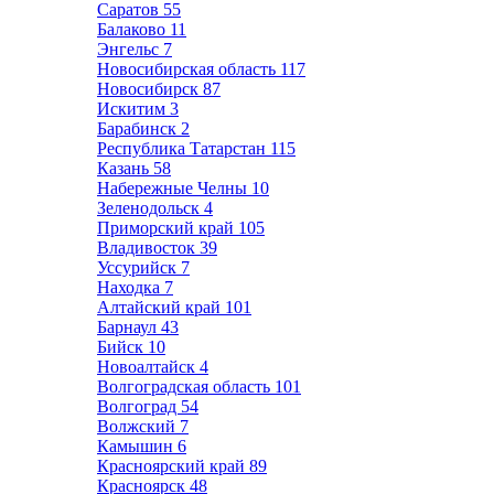
Саратов
55
Балаково
11
Энгельс
7
Новосибирская область
117
Новосибирск
87
Искитим
3
Барабинск
2
Республика Татарстан
115
Казань
58
Набережные Челны
10
Зеленодольск
4
Приморский край
105
Владивосток
39
Уссурийск
7
Находка
7
Алтайский край
101
Барнаул
43
Бийск
10
Новоалтайск
4
Волгоградская область
101
Волгоград
54
Волжский
7
Камышин
6
Красноярский край
89
Красноярск
48