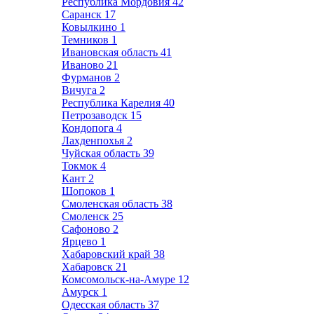
Республика Мордовия
42
Саранск
17
Ковылкино
1
Темников
1
Ивановская область
41
Иваново
21
Фурманов
2
Вичуга
2
Республика Карелия
40
Петрозаводск
15
Кондопога
4
Лахденпохья
2
Чуйская область
39
Токмок
4
Кант
2
Шопоков
1
Смоленская область
38
Смоленск
25
Сафоново
2
Ярцево
1
Хабаровский край
38
Хабаровск
21
Комсомольск-на-Амуре
12
Амурск
1
Одесская область
37