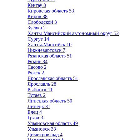
Кентау
3
Кировская область
53
Киров
38
Слободской
3
Зуевка
2
Ханты-Мансийский автономный округ
52
Сургут
14
Ханты-Мансийск
10
Нижневартовск
7
Рязанская область
51
Рязань
34
Сасово
2
Ряжск
2
Ярославская область
51
Ярославль
28
Рыбинск
11
Тутаев
2
Липецкая область
50
Липецк
31
Елец
4
Грязи
3
Ульяновская область
49
Ульяновск
33
Димитровград
4