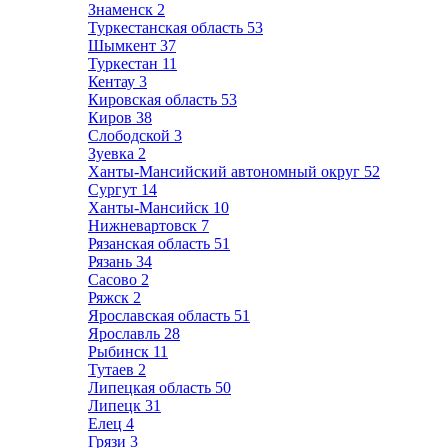
Знаменск
2
Туркестанская область
53
Шымкент
37
Туркестан
11
Кентау
3
Кировская область
53
Киров
38
Слободской
3
Зуевка
2
Ханты-Мансийский автономный округ
52
Сургут
14
Ханты-Мансийск
10
Нижневартовск
7
Рязанская область
51
Рязань
34
Сасово
2
Ряжск
2
Ярославская область
51
Ярославль
28
Рыбинск
11
Тутаев
2
Липецкая область
50
Липецк
31
Елец
4
Грязи
3