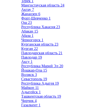
Терек
1
Мангистауская область
24
Актау
7
Жанаозен
6
Форт-Шевченко
1
Ош
23
Республика Хакасия
23
Абакан
15
Абаза
1
Черногорск
1
Курганская область
23
Курган
22
Павлодарская область
21
Павлодар
19
Аксу
1
Республика Марий Эл
20
Йошкар-Ола
15
Волжск
3
Севастополь
19
Республика Адыгея
19
Майкоп
11
Адыгейск
1
Ташкентская область
19
Чирчик
4
Газалкент
1