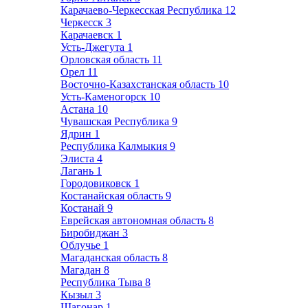
Карачаево-Черкесская Республика
12
Черкесск
3
Карачаевск
1
Усть-Джегута
1
Орловская область
11
Орел
11
Восточно-Казахстанская область
10
Усть-Каменогорск
10
Астана
10
Чувашская Республика
9
Ядрин
1
Республика Калмыкия
9
Элиста
4
Лагань
1
Городовиковск
1
Костанайская область
9
Костанай
9
Еврейская автономная область
8
Биробиджан
3
Облучье
1
Магаданская область
8
Магадан
8
Республика Тыва
8
Кызыл
3
Шагонар
1