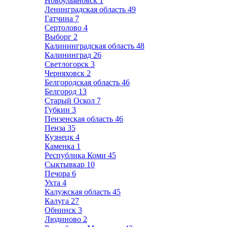
Новоульяновск
1
Ленинградская область
49
Гатчина
7
Сертолово
4
Выборг
2
Калининградская область
48
Калининград
26
Светлогорск
3
Черняховск
2
Белгородская область
46
Белгород
13
Старый Оскол
7
Губкин
3
Пензенская область
46
Пенза
35
Кузнецк
4
Каменка
1
Республика Коми
45
Сыктывкар
10
Печора
6
Ухта
4
Калужская область
45
Калуга
27
Обнинск
3
Людиново
2