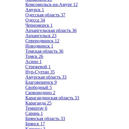
Комсомольск-на-Амуре
12
Амурск
1
Одесская область
37
Одесса
34
Черноморск
1
Архангельская область
36
Архангельск
23
Северодвинск
12
Новодвинск
1
Томская область
36
Томск
26
Асино
1
Стрежевой
1
Нур-Султан
35
Амурская область
33
Благовещенск
9
Свободный
5
Сковородино
2
Карагандинская область
33
Караганда
25
Темиртау
6
Сарань
1
Брянская область
33
Брянск
17
Клинцы
3