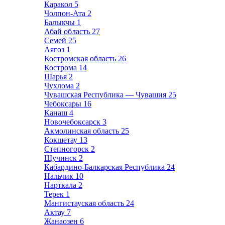
Каракол
5
Чолпон-Ата
2
Балыкчы
1
Абай область
27
Семей
25
Аягоз
1
Костромская область
26
Кострома
14
Шарья
2
Чухлома
2
Чувашская Республика — Чувашия
25
Чебоксары
16
Канаш
4
Новочебоксарск
3
Акмолинская область
25
Кокшетау
13
Степногорск
2
Щучинск
2
Кабардино-Балкарская Республика
24
Нальчик
10
Нарткала
2
Терек
1
Мангистауская область
24
Актау
7
Жанаозен
6