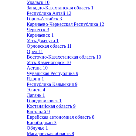
Уральск
10
Западно-Казахтанская область
1
Республика Алтай
12
Горно-Алтайск
3
Карачаево-Черкесская Республика
12
Черкесск
3
Карачаевск
1
Усть-Джегута
1
Орловская область
11
Орел
11
Восточно-Казахстанская область
10
Усть-Каменогорск
10
Астана
10
Чувашская Республика
9
Ядрин
1
Республика Калмыкия
9
Элиста
4
Лагань
1
Городовиковск
1
Костанайская область
9
Костанай
9
Еврейская автономная область
8
Биробиджан
3
Облучье
1
Магаданская область
8