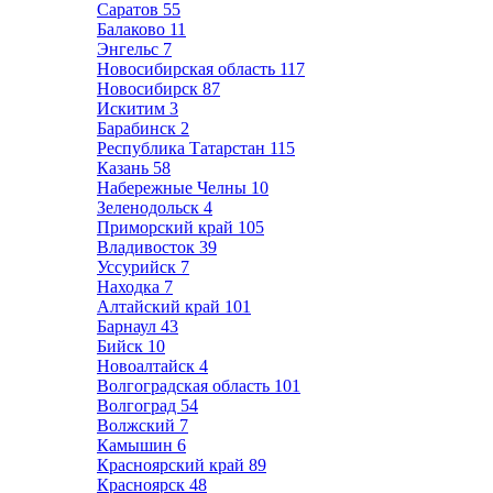
Саратов
55
Балаково
11
Энгельс
7
Новосибирская область
117
Новосибирск
87
Искитим
3
Барабинск
2
Республика Татарстан
115
Казань
58
Набережные Челны
10
Зеленодольск
4
Приморский край
105
Владивосток
39
Уссурийск
7
Находка
7
Алтайский край
101
Барнаул
43
Бийск
10
Новоалтайск
4
Волгоградская область
101
Волгоград
54
Волжский
7
Камышин
6
Красноярский край
89
Красноярск
48