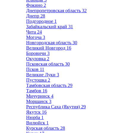
Фокино
2
Днепропетровская область
32
Днепр
28
Подгородное
1
Забайкальский край
31
Чита
24
Могоча
3
Новгородская область
30
Великий Новгород
16
Боровичи
3
Окуловка
2
Псковская область
30
Псков
11
Великие Луки
3
Пустошка
2
Тамбовская область
29
Тамбов
16
Мичуринск
4
Моршанск
3
Республика Саха (Якутия)
29
Якутск
16
Нюрба
1
Вилюйск
1
Курская область
28