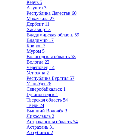
Керчь
5
Алушта
3
Республика Дагестан
60
Махачкала
27
Дербент
11
Хасавюрт
3
Владимирская область
59
Владимир
17
Ковров
7
Муром
5
Вологодская область
58
Вологда
22
Череповец
14
Устюжна
2
Республика Бурятия
57
Улан-Удэ
26
Северобайкальск
1
Гусиноозерск
1
Тверская область
54
Тверь
24
Вышний Волочёк
3
Лихославль
2
Астраханская область
54
Астрахань
31
Ахтубинск
2