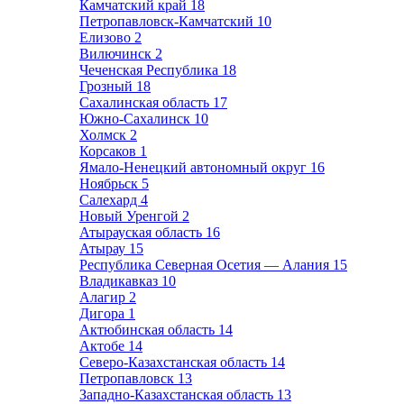
Камчатский край
18
Петропавловск-Камчатский
10
Елизово
2
Вилючинск
2
Чеченская Республика
18
Грозный
18
Сахалинская область
17
Южно-Сахалинск
10
Холмск
2
Корсаков
1
Ямало-Ненецкий автономный округ
16
Ноябрьск
5
Салехард
4
Новый Уренгой
2
Атырауская область
16
Атырау
15
Республика Северная Осетия — Алания
15
Владикавказ
10
Алагир
2
Дигора
1
Актюбинская область
14
Актобе
14
Северо-Казахстанская область
14
Петропавловск
13
Западно-Казахстанская область
13