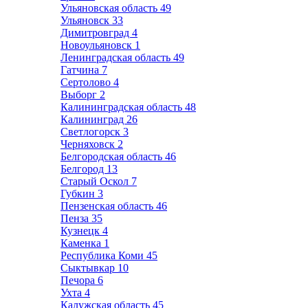
Ульяновская область
49
Ульяновск
33
Димитровград
4
Новоульяновск
1
Ленинградская область
49
Гатчина
7
Сертолово
4
Выборг
2
Калининградская область
48
Калининград
26
Светлогорск
3
Черняховск
2
Белгородская область
46
Белгород
13
Старый Оскол
7
Губкин
3
Пензенская область
46
Пенза
35
Кузнецк
4
Каменка
1
Республика Коми
45
Сыктывкар
10
Печора
6
Ухта
4
Калужская область
45