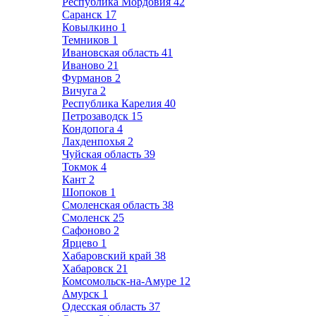
Республика Мордовия
42
Саранск
17
Ковылкино
1
Темников
1
Ивановская область
41
Иваново
21
Фурманов
2
Вичуга
2
Республика Карелия
40
Петрозаводск
15
Кондопога
4
Лахденпохья
2
Чуйская область
39
Токмок
4
Кант
2
Шопоков
1
Смоленская область
38
Смоленск
25
Сафоново
2
Ярцево
1
Хабаровский край
38
Хабаровск
21
Комсомольск-на-Амуре
12
Амурск
1
Одесская область
37