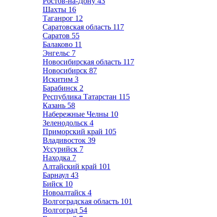
Ростов-на-Дону
43
Шахты
16
Таганрог
12
Саратовская область
117
Саратов
55
Балаково
11
Энгельс
7
Новосибирская область
117
Новосибирск
87
Искитим
3
Барабинск
2
Республика Татарстан
115
Казань
58
Набережные Челны
10
Зеленодольск
4
Приморский край
105
Владивосток
39
Уссурийск
7
Находка
7
Алтайский край
101
Барнаул
43
Бийск
10
Новоалтайск
4
Волгоградская область
101
Волгоград
54