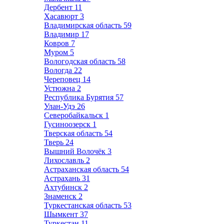
Дербент
11
Хасавюрт
3
Владимирская область
59
Владимир
17
Ковров
7
Муром
5
Вологодская область
58
Вологда
22
Череповец
14
Устюжна
2
Республика Бурятия
57
Улан-Удэ
26
Северобайкальск
1
Гусиноозерск
1
Тверская область
54
Тверь
24
Вышний Волочёк
3
Лихославль
2
Астраханская область
54
Астрахань
31
Ахтубинск
2
Знаменск
2
Туркестанская область
53
Шымкент
37
Туркестан
11