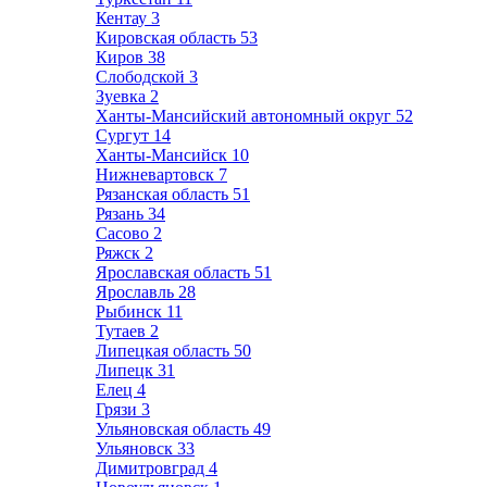
Кентау
3
Кировская область
53
Киров
38
Слободской
3
Зуевка
2
Ханты-Мансийский автономный округ
52
Сургут
14
Ханты-Мансийск
10
Нижневартовск
7
Рязанская область
51
Рязань
34
Сасово
2
Ряжск
2
Ярославская область
51
Ярославль
28
Рыбинск
11
Тутаев
2
Липецкая область
50
Липецк
31
Елец
4
Грязи
3
Ульяновская область
49
Ульяновск
33
Димитровград
4