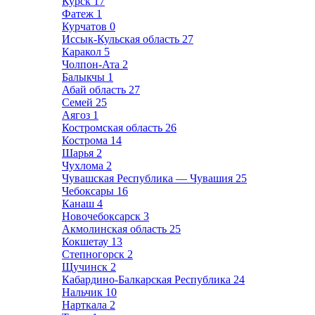
Курск
17
Фатеж
1
Курчатов
0
Иссык-Кульская область
27
Каракол
5
Чолпон-Ата
2
Балыкчы
1
Абай область
27
Семей
25
Аягоз
1
Костромская область
26
Кострома
14
Шарья
2
Чухлома
2
Чувашская Республика — Чувашия
25
Чебоксары
16
Канаш
4
Новочебоксарск
3
Акмолинская область
25
Кокшетау
13
Степногорск
2
Щучинск
2
Кабардино-Балкарская Республика
24
Нальчик
10
Нарткала
2