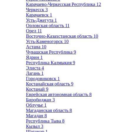
Карачаево-Черкесская Республика
12
Черкесск
3
Карачаевск
1
Усть-Джегута
1
Орловская область
11
Орел
11
Восточно-Казахстанская область
10
Усть-Каменогорск
10
Астана
10
Чувашская Республика
9
Ядрин
1
Республика Калмыкия
9
Элиста
4
Лагань
1
Городовиковск
1
Костанайская область
9
Костанай
9
Еврейская автономная область
8
Биробиджан
3
Облучье
1
Магаданская область
8
Магадан
8
Республика Тыва
8
Кызыл
3
Шагонар
1