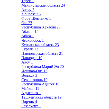
Терек
1
Мангистауская область
24
Актау
7
Жанаозен
6
Форт-Шевченко
1
Ош
23
Республика Хакасия
23
Абакан
15
Абаза
1
Черногорск
1
Курганская область
23
Курган
22
Павлодарская область
21
Павлодар
19
Аксу
1
Республика Марий Эл
20
Йошкар-Ола
15
Волжск
3
Севастополь
19
Республика Адыгея
19
Майкоп
11
Адыгейск
1
Ташкентская область
19
Чирчик
4
Газалкент
1