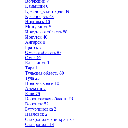
Волжский
7
Камышин
6
Красноярский край
89
Красноярск
48
Норильск
10
Минусинск
5
Иркутская область
88
Иркутск
40
Ангарск
8
Братск
7
Омская область
87
Омск
62
Калачинск
1
Тара
1
Тульская область
80
Тула
23
Новомосковск
10
Алексин
7
Київ
79
Воронежская область
78
Воронеж
52
Бутурлиновка
2
Павловск
2
Ставропольский край
75
Ставрополь
14