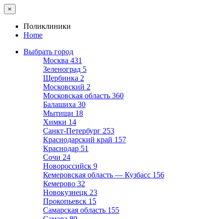
×
Поликлиники
Home
Выбрать город
Москва
431
Зеленоград
5
Щербинка
2
Московский
2
Московская область
360
Балашиха
30
Мытищи
18
Химки
14
Санкт-Петербург
253
Краснодарский край
157
Краснодар
51
Сочи
24
Новороссийск
9
Кемеровская область — Кузбасс
156
Кемерово
32
Новокузнецк
23
Прокопьевск
15
Самарская область
155
Самара
80