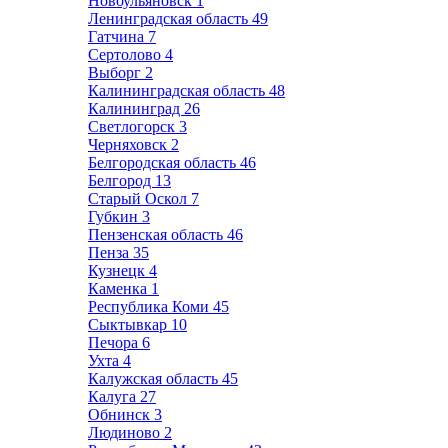
Новоульяновск
1
Ленинградская область
49
Гатчина
7
Сертолово
4
Выборг
2
Калининградская область
48
Калининград
26
Светлогорск
3
Черняховск
2
Белгородская область
46
Белгород
13
Старый Оскол
7
Губкин
3
Пензенская область
46
Пенза
35
Кузнецк
4
Каменка
1
Республика Коми
45
Сыктывкар
10
Печора
6
Ухта
4
Калужская область
45
Калуга
27
Обнинск
3
Людиново
2