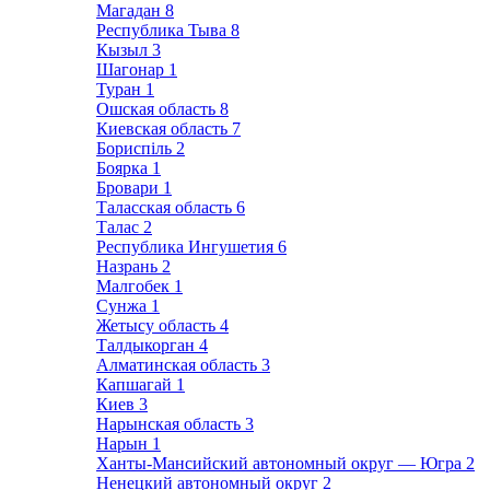
Магадан
8
Республика Тыва
8
Кызыл
3
Шагонар
1
Туран
1
Ошская область
8
Киевская область
7
Бориспіль
2
Боярка
1
Бровари
1
Таласская область
6
Талас
2
Республика Ингушетия
6
Назрань
2
Малгобек
1
Сунжа
1
Жетысу область
4
Талдыкорган
4
Алматинская область
3
Капшагай
1
Киев
3
Нарынская область
3
Нарын
1
Ханты-Мансийский автономный округ — Югра
2
Ненецкий автономный округ
2