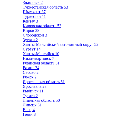
Знаменск
2
Туркестанская область
53
Шымкент
37
Туркестан
11
Кентау
3
Кировская область
53
Киров
38
Слободской
3
Зуевка
2
Ханты-Мансийский автономный округ
52
Сургут
14
Ханты-Мансийск
10
Нижневартовск
7
Рязанская область
51
Рязань
34
Сасово
2
Ряжск
2
Ярославская область
51
Ярославль
28
Рыбинск
11
Тутаев
2
Липецкая область
50
Липецк
31
Елец
4
Грязи
3