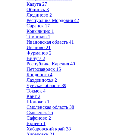
Калуга
27
Обнинск
3
Людиново
2
Республика Мордовия
42
Саранск
17
Ковылкино
1
Темников
1
Ивановская область
41
Иваново
21
Фурманов
2
Вичуга
2
Республика Карелия
40
Петрозаводск
15
Кондопога
4
Лахденпохья
2
Чуйская область
39
Токмок
4
Кант
2
Шопоков
1
Смоленская область
38
Смоленск
25
Сафоново
2
Ярцево
1
Хабаровский край
38
Хабаровск
21