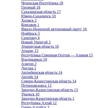
Чеченская Республика
18
Грозный
18
Сахалинская область
17
Южно-Сахалинск
10
Холмск
2
Корсаков
1
Ямало-Ненецкий автономный округ
16
Ноябрьск
5
Салехард
4
Новый Уренгой
2
Атырауская область
16
Атырау
15
Республика Северная Осетия — Алания
15
Владикавказ
10
Алагир
2
Дигора
1
Актюбинская область
14
Актобе
14
Северо-Казахстанская область
14
Петропавловск
13
Западно-Казахстанская область
13
Уральск
10
Западно-Казахтанская область
1
Республика Алтай
12
Горно-Алтайск
3