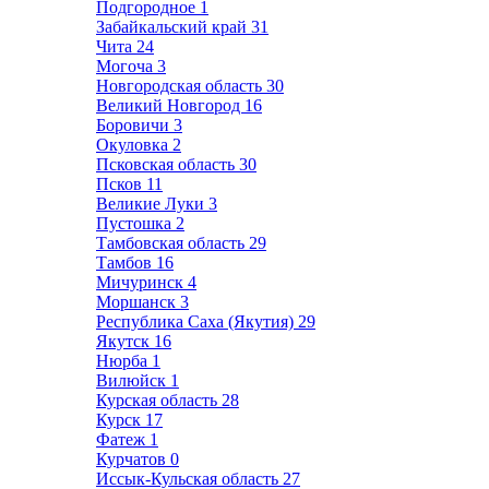
Подгородное
1
Забайкальский край
31
Чита
24
Могоча
3
Новгородская область
30
Великий Новгород
16
Боровичи
3
Окуловка
2
Псковская область
30
Псков
11
Великие Луки
3
Пустошка
2
Тамбовская область
29
Тамбов
16
Мичуринск
4
Моршанск
3
Республика Саха (Якутия)
29
Якутск
16
Нюрба
1
Вилюйск
1
Курская область
28
Курск
17
Фатеж
1
Курчатов
0
Иссык-Кульская область
27