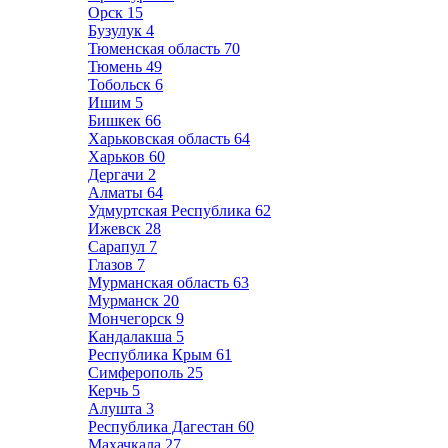
Орск
15
Бузулук
4
Тюменская область
70
Тюмень
49
Тобольск
6
Ишим
5
Бишкек
66
Харьковская область
64
Харьков
60
Дергачи
2
Алматы
64
Удмуртская Республика
62
Ижевск
28
Сарапул
7
Глазов
7
Мурманская область
63
Мурманск
20
Мончегорск
9
Кандалакша
5
Республика Крым
61
Симферополь
25
Керчь
5
Алушта
3
Республика Дагестан
60
Махачкала
27