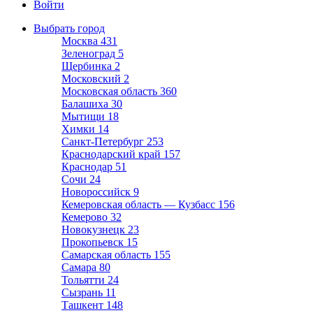
Войти
Выбрать город
Москва
431
Зеленоград
5
Щербинка
2
Московский
2
Московская область
360
Балашиха
30
Мытищи
18
Химки
14
Санкт-Петербург
253
Краснодарский край
157
Краснодар
51
Сочи
24
Новороссийск
9
Кемеровская область — Кузбасс
156
Кемерово
32
Новокузнецк
23
Прокопьевск
15
Самарская область
155
Самара
80
Тольятти
24
Сызрань
11
Ташкент
148