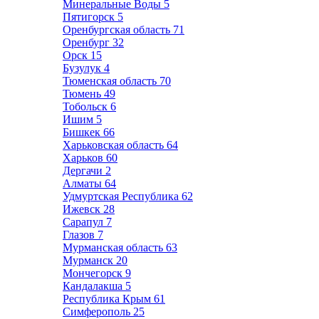
Минеральные Воды
5
Пятигорск
5
Оренбургская область
71
Оренбург
32
Орск
15
Бузулук
4
Тюменская область
70
Тюмень
49
Тобольск
6
Ишим
5
Бишкек
66
Харьковская область
64
Харьков
60
Дергачи
2
Алматы
64
Удмуртская Республика
62
Ижевск
28
Сарапул
7
Глазов
7
Мурманская область
63
Мурманск
20
Мончегорск
9
Кандалакша
5
Республика Крым
61
Симферополь
25