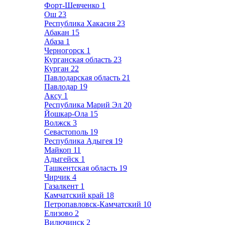
Форт-Шевченко
1
Ош
23
Республика Хакасия
23
Абакан
15
Абаза
1
Черногорск
1
Курганская область
23
Курган
22
Павлодарская область
21
Павлодар
19
Аксу
1
Республика Марий Эл
20
Йошкар-Ола
15
Волжск
3
Севастополь
19
Республика Адыгея
19
Майкоп
11
Адыгейск
1
Ташкентская область
19
Чирчик
4
Газалкент
1
Камчатский край
18
Петропавловск-Камчатский
10
Елизово
2
Вилючинск
2