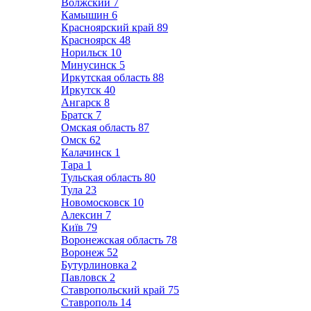
Волжский
7
Камышин
6
Красноярский край
89
Красноярск
48
Норильск
10
Минусинск
5
Иркутская область
88
Иркутск
40
Ангарск
8
Братск
7
Омская область
87
Омск
62
Калачинск
1
Тара
1
Тульская область
80
Тула
23
Новомосковск
10
Алексин
7
Київ
79
Воронежская область
78
Воронеж
52
Бутурлиновка
2
Павловск
2
Ставропольский край
75
Ставрополь
14