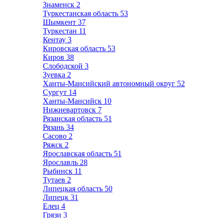
Знаменск
2
Туркестанская область
53
Шымкент
37
Туркестан
11
Кентау
3
Кировская область
53
Киров
38
Слободской
3
Зуевка
2
Ханты-Мансийский автономный округ
52
Сургут
14
Ханты-Мансийск
10
Нижневартовск
7
Рязанская область
51
Рязань
34
Сасово
2
Ряжск
2
Ярославская область
51
Ярославль
28
Рыбинск
11
Тутаев
2
Липецкая область
50
Липецк
31
Елец
4
Грязи
3