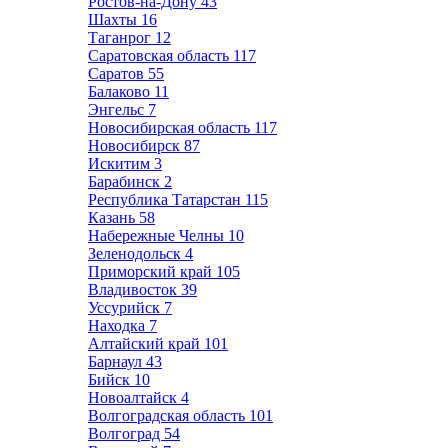
Ростов-на-Дону
43
Шахты
16
Таганрог
12
Саратовская область
117
Саратов
55
Балаково
11
Энгельс
7
Новосибирская область
117
Новосибирск
87
Искитим
3
Барабинск
2
Республика Татарстан
115
Казань
58
Набережные Челны
10
Зеленодольск
4
Приморский край
105
Владивосток
39
Уссурийск
7
Находка
7
Алтайский край
101
Барнаул
43
Бийск
10
Новоалтайск
4
Волгоградская область
101
Волгоград
54