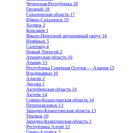
Чеченская Республика
18
Грозный
18
Сахалинская область
17
Южно-Сахалинск
10
Холмск
2
Корсаков
1
Ямало-Ненецкий автономный округ
16
Ноябрьск
5
Салехард
4
Новый Уренгой
2
Атырауская область
16
Атырау
15
Республика Северная Осетия — Алания
15
Владикавказ
10
Алагир
2
Дигора
1
Актюбинская область
14
Актобе
14
Северо-Казахстанская область
14
Петропавловск
13
Западно-Казахстанская область
13
Уральск
10
Западно-Казахтанская область
1
Республика Алтай
12
Горно-Алтайск
3