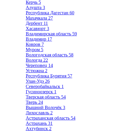
Керчь
5
Алушта
3
Республика Дагестан
60
Махачкала
27
Дербент
11
Хасавюрт
3
Владимирская область
59
Владимир
17
Ковров
7
Муром
5
Вологодская область
58
Вологда
22
Череповец
14
Устюжна
2
Республика Бурятия
57
Улан-Удэ
26
Северобайкальск
1
Гусиноозерск
1
Тверская область
54
Тверь
24
Вышний Волочёк
3
Лихославль
2
Астраханская область
54
Астрахань
31
Ахтубинск
2