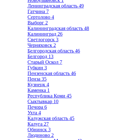
Новоульяновск
1
Ленинградская область
49
Гатчина
7
Сертолово
4
Выборг
2
Калининградская область
48
Калининград
26
Светлогорск
3
Черняховск
2
Белгородская область
46
Белгород
13
Старый Оскол
7
Губкин
3
Пензенская область
46
Пенза
35
Кузнецк
4
Каменка
1
Республика Коми
45
Сыктывкар
10
Печора
6
Ухта
4
Калужская область
45
Калуга
27
Обнинск
3
Людиново
2