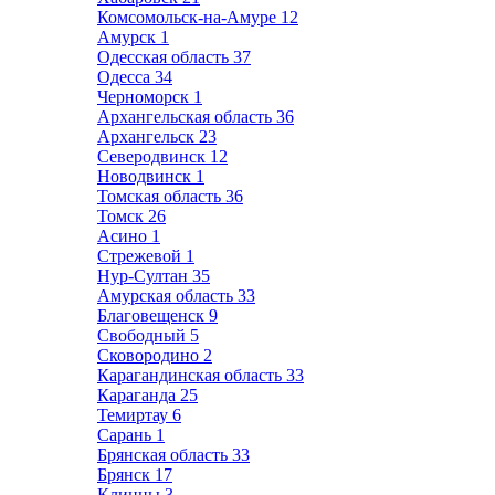
Комсомольск-на-Амуре
12
Амурск
1
Одесская область
37
Одесса
34
Черноморск
1
Архангельская область
36
Архангельск
23
Северодвинск
12
Новодвинск
1
Томская область
36
Томск
26
Асино
1
Стрежевой
1
Нур-Султан
35
Амурская область
33
Благовещенск
9
Свободный
5
Сковородино
2
Карагандинская область
33
Караганда
25
Темиртау
6
Сарань
1
Брянская область
33
Брянск
17
Клинцы
3