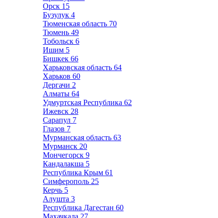
Орск
15
Бузулук
4
Тюменская область
70
Тюмень
49
Тобольск
6
Ишим
5
Бишкек
66
Харьковская область
64
Харьков
60
Дергачи
2
Алматы
64
Удмуртская Республика
62
Ижевск
28
Сарапул
7
Глазов
7
Мурманская область
63
Мурманск
20
Мончегорск
9
Кандалакша
5
Республика Крым
61
Симферополь
25
Керчь
5
Алушта
3
Республика Дагестан
60
Махачкала
27