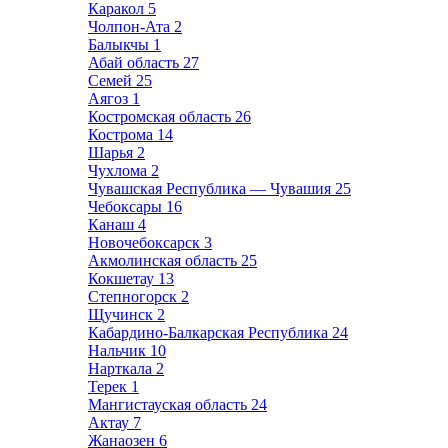
Каракол
5
Чолпон-Ата
2
Балыкчы
1
Абай область
27
Семей
25
Аягоз
1
Костромская область
26
Кострома
14
Шарья
2
Чухлома
2
Чувашская Республика — Чувашия
25
Чебоксары
16
Канаш
4
Новочебоксарск
3
Акмолинская область
25
Кокшетау
13
Степногорск
2
Щучинск
2
Кабардино-Балкарская Республика
24
Нальчик
10
Нарткала
2
Терек
1
Мангистауская область
24
Актау
7
Жанаозен
6