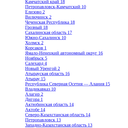
Камчатский край
18
Петропавловск-Камчатский
10
Елизово
2
Вилючинск
2
Чеченская Республика
18
Грозный
18
Сахалинская область
17
Южно-Сахалинск
10
Холмск
2
Корсаков
1
Ямало-Ненецкий автономный округ
16
Ноябрьск
5
Салехард
4
Новый Уренгой
2
Атырауская область
16
Атырау
15
Республика Северная Осетия — Алания
15
Владикавказ
10
Алагир
2
Дигора
1
Актюбинская область
14
Актобе
14
Северо-Казахстанская область
14
Петропавловск
13
Западно-Казахстанская область
13