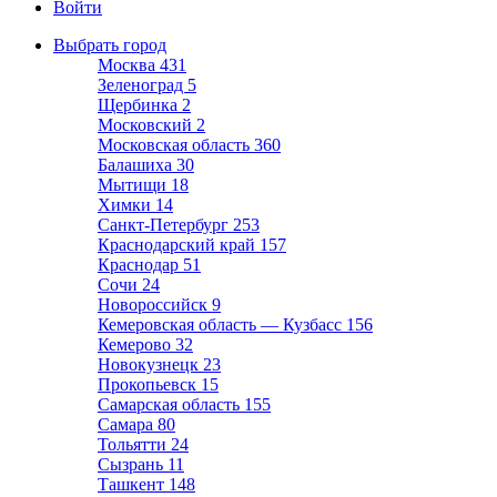
Войти
Выбрать город
Москва
431
Зеленоград
5
Щербинка
2
Московский
2
Московская область
360
Балашиха
30
Мытищи
18
Химки
14
Санкт-Петербург
253
Краснодарский край
157
Краснодар
51
Сочи
24
Новороссийск
9
Кемеровская область — Кузбасс
156
Кемерово
32
Новокузнецк
23
Прокопьевск
15
Самарская область
155
Самара
80
Тольятти
24
Сызрань
11
Ташкент
148