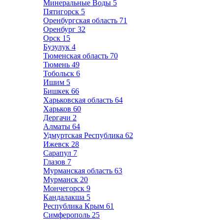
Минеральные Воды
5
Пятигорск
5
Оренбургская область
71
Оренбург
32
Орск
15
Бузулук
4
Тюменская область
70
Тюмень
49
Тобольск
6
Ишим
5
Бишкек
66
Харьковская область
64
Харьков
60
Дергачи
2
Алматы
64
Удмуртская Республика
62
Ижевск
28
Сарапул
7
Глазов
7
Мурманская область
63
Мурманск
20
Мончегорск
9
Кандалакша
5
Республика Крым
61
Симферополь
25