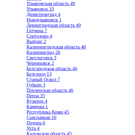
Ульяновская область
49
Ульяновск
33
Димитровград
4
Новоульяновск
1
Ленинградская область
49
Гатчина
7
Сертолово
4
Выборг
2
Калининградская область
48
Калининград
26
Светлогорск
3
Черняховск
2
Белгородская область
46
Белгород
13
Старый Оскол
7
Губкин
3
Пензенская область
46
Пенза
35
Кузнецк
4
Каменка
1
Республика Коми
45
Сыктывкар
10
Печора
6
Ухта
4
Калужская область
45