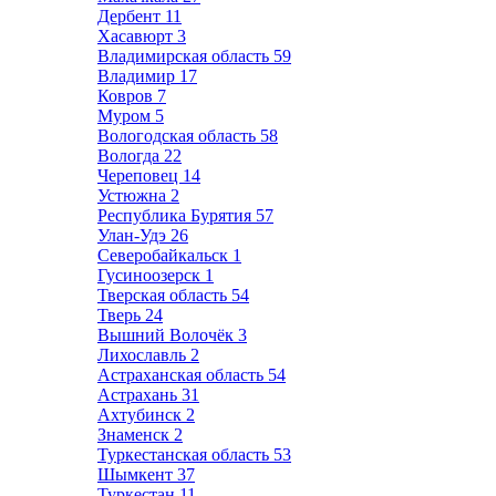
Дербент
11
Хасавюрт
3
Владимирская область
59
Владимир
17
Ковров
7
Муром
5
Вологодская область
58
Вологда
22
Череповец
14
Устюжна
2
Республика Бурятия
57
Улан-Удэ
26
Северобайкальск
1
Гусиноозерск
1
Тверская область
54
Тверь
24
Вышний Волочёк
3
Лихославль
2
Астраханская область
54
Астрахань
31
Ахтубинск
2
Знаменск
2
Туркестанская область
53
Шымкент
37
Туркестан
11