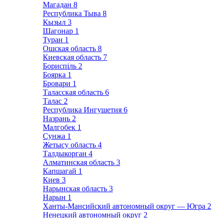
Магадан
8
Республика Тыва
8
Кызыл
3
Шагонар
1
Туран
1
Ошская область
8
Киевская область
7
Бориспіль
2
Боярка
1
Бровари
1
Таласская область
6
Талас
2
Республика Ингушетия
6
Назрань
2
Малгобек
1
Сунжа
1
Жетысу область
4
Талдыкорган
4
Алматинская область
3
Капшагай
1
Киев
3
Нарынская область
3
Нарын
1
Ханты-Мансийский автономный округ — Югра
2
Ненецкий автономный округ
2