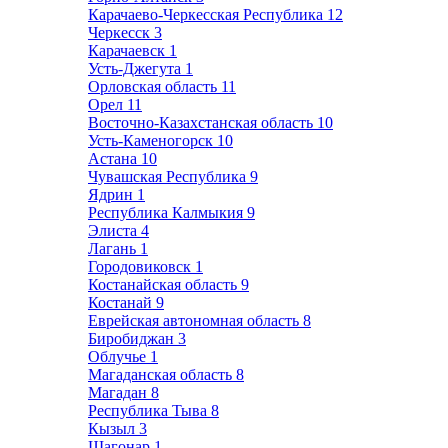
Карачаево-Черкесская Республика
12
Черкесск
3
Карачаевск
1
Усть-Джегута
1
Орловская область
11
Орел
11
Восточно-Казахстанская область
10
Усть-Каменогорск
10
Астана
10
Чувашская Республика
9
Ядрин
1
Республика Калмыкия
9
Элиста
4
Лагань
1
Городовиковск
1
Костанайская область
9
Костанай
9
Еврейская автономная область
8
Биробиджан
3
Облучье
1
Магаданская область
8
Магадан
8
Республика Тыва
8
Кызыл
3
Шагонар
1