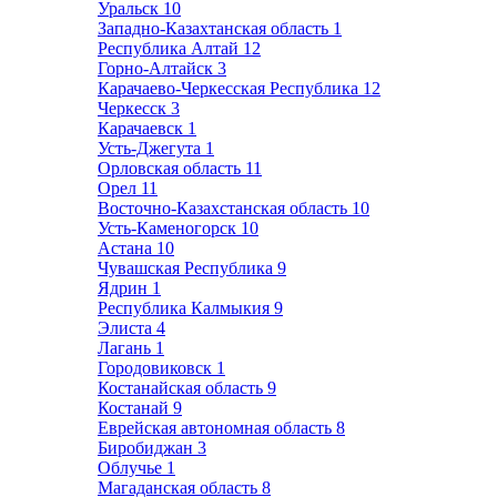
Уральск
10
Западно-Казахтанская область
1
Республика Алтай
12
Горно-Алтайск
3
Карачаево-Черкесская Республика
12
Черкесск
3
Карачаевск
1
Усть-Джегута
1
Орловская область
11
Орел
11
Восточно-Казахстанская область
10
Усть-Каменогорск
10
Астана
10
Чувашская Республика
9
Ядрин
1
Республика Калмыкия
9
Элиста
4
Лагань
1
Городовиковск
1
Костанайская область
9
Костанай
9
Еврейская автономная область
8
Биробиджан
3
Облучье
1
Магаданская область
8