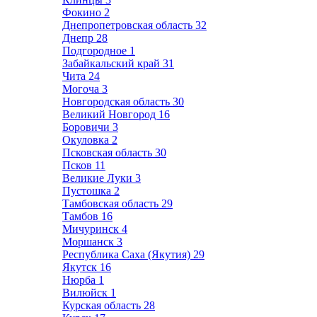
Фокино
2
Днепропетровская область
32
Днепр
28
Подгородное
1
Забайкальский край
31
Чита
24
Могоча
3
Новгородская область
30
Великий Новгород
16
Боровичи
3
Окуловка
2
Псковская область
30
Псков
11
Великие Луки
3
Пустошка
2
Тамбовская область
29
Тамбов
16
Мичуринск
4
Моршанск
3
Республика Саха (Якутия)
29
Якутск
16
Нюрба
1
Вилюйск
1
Курская область
28