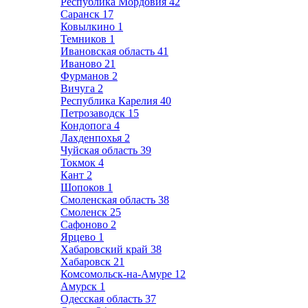
Республика Мордовия
42
Саранск
17
Ковылкино
1
Темников
1
Ивановская область
41
Иваново
21
Фурманов
2
Вичуга
2
Республика Карелия
40
Петрозаводск
15
Кондопога
4
Лахденпохья
2
Чуйская область
39
Токмок
4
Кант
2
Шопоков
1
Смоленская область
38
Смоленск
25
Сафоново
2
Ярцево
1
Хабаровский край
38
Хабаровск
21
Комсомольск-на-Амуре
12
Амурск
1
Одесская область
37