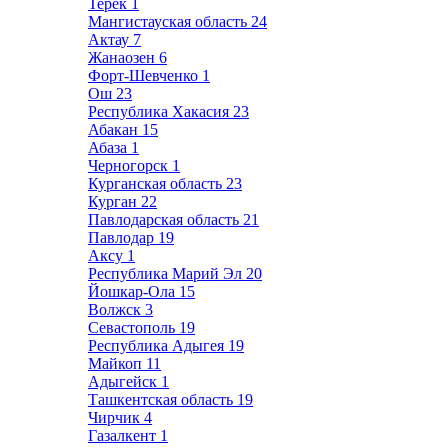
Терек
1
Мангистауская область
24
Актау
7
Жанаозен
6
Форт-Шевченко
1
Ош
23
Республика Хакасия
23
Абакан
15
Абаза
1
Черногорск
1
Курганская область
23
Курган
22
Павлодарская область
21
Павлодар
19
Аксу
1
Республика Марий Эл
20
Йошкар-Ола
15
Волжск
3
Севастополь
19
Республика Адыгея
19
Майкоп
11
Адыгейск
1
Ташкентская область
19
Чирчик
4
Газалкент
1