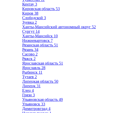
Кентау
3
Кировская область
53
Киров
38
Слободской
3
Зуевка
2
Ханты-Мансийский автономный округ
52
Сургут
14
Ханты-Мансийск
10
Нижневартовск
7
Рязанская область
51
Рязань
34
Сасово
2
Ряжск
2
Ярославская область
51
Ярославль
28
Рыбинск
11
Тутаев
2
Липецкая область
50
Липецк
31
Елец
4
Грязи
3
Ульяновская область
49
Ульяновск
33
Димитровград
4