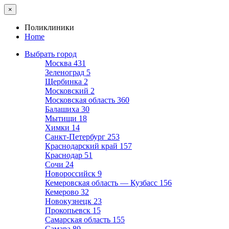
×
Поликлиники
Home
Выбрать город
Москва
431
Зеленоград
5
Щербинка
2
Московский
2
Московская область
360
Балашиха
30
Мытищи
18
Химки
14
Санкт-Петербург
253
Краснодарский край
157
Краснодар
51
Сочи
24
Новороссийск
9
Кемеровская область — Кузбасс
156
Кемерово
32
Новокузнецк
23
Прокопьевск
15
Самарская область
155
Самара
80