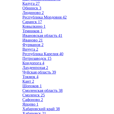
Калуга
27
Обнинск
3
Людиново
2
Республика Мордовия
42
Саранск
17
Ковылкино
1
Темников
1
Ивановская область
41
Иваново
21
Фурманов
2
Вичуга
2
Республика Карелия
40
Петрозаводск
15
Кондопога
4
Лахденпохья
2
Чуйская область
39
Токмок
4
Кант
2
Шопоков
1
Смоленская область
38
Смоленск
25
Сафоново
2
Ярцево
1
Хабаровский край
38
Хабаровск
21