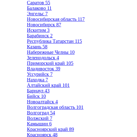
Саратов
55
Балаково
11
Энгельс
7
Новосибирская область
117
Новосибирск
87
Искитим
3
Барабинск
2
Республика Татарстан
115
Казань
58
Набережные Челны
10
Зеленодольск
4
Приморский край
105
Владивосток
39
Уссурийск
7
Находка
7
Алтайский край
101
Барнаул
43
Бийск
10
Новоалтайск
4
Волгоградская область
101
Волгоград
54
Волжский
7
Камышин
6
Красноярский край
89
Красноярск
48