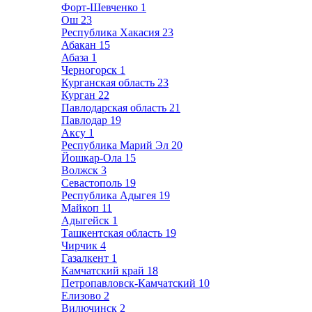
Форт-Шевченко
1
Ош
23
Республика Хакасия
23
Абакан
15
Абаза
1
Черногорск
1
Курганская область
23
Курган
22
Павлодарская область
21
Павлодар
19
Аксу
1
Республика Марий Эл
20
Йошкар-Ола
15
Волжск
3
Севастополь
19
Республика Адыгея
19
Майкоп
11
Адыгейск
1
Ташкентская область
19
Чирчик
4
Газалкент
1
Камчатский край
18
Петропавловск-Камчатский
10
Елизово
2
Вилючинск
2