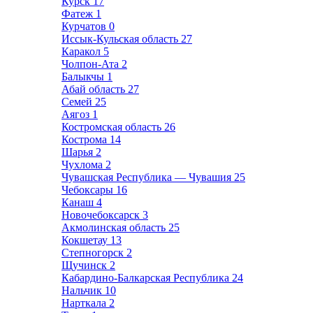
Курск
17
Фатеж
1
Курчатов
0
Иссык-Кульская область
27
Каракол
5
Чолпон-Ата
2
Балыкчы
1
Абай область
27
Семей
25
Аягоз
1
Костромская область
26
Кострома
14
Шарья
2
Чухлома
2
Чувашская Республика — Чувашия
25
Чебоксары
16
Канаш
4
Новочебоксарск
3
Акмолинская область
25
Кокшетау
13
Степногорск
2
Щучинск
2
Кабардино-Балкарская Республика
24
Нальчик
10
Нарткала
2