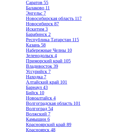
Саратов
55
Балаково
11
Энгельс
7
Новосибирская область
117
Новосибирск
87
Искитим
3
Барабинск
2
Республика Татарстан
115
Казань
58
Набережные Челны
10
Зеленодольск
4
Приморский край
105
Владивосток
39
Уссурийск
7
Находка
7
Алтайский край
101
Барнаул
43
Бийск
10
Новоалтайск
4
Волгоградская область
101
Волгоград
54
Волжский
7
Камышин
6
Красноярский край
89
Красноярск
48