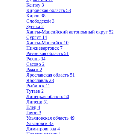
Кентау
3
Кировская область
53
Киров
38
Слободской
3
Зуевка
2
Ханты-Мансийский автономный округ
52
Сургут
14
Ханты-Мансийск
10
Нижневартовск
7
Рязанская область
51
Рязань
34
Сасово
2
Ряжск
2
Ярославская область
51
Ярославль
28
Рыбинск
11
Тутаев
2
Липецкая область
50
Липецк
31
Елец
4
Грязи
3
Ульяновская область
49
Ульяновск
33
Димитровград
4