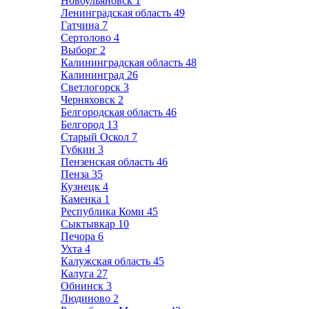
Новоульяновск
1
Ленинградская область
49
Гатчина
7
Сертолово
4
Выборг
2
Калининградская область
48
Калининград
26
Светлогорск
3
Черняховск
2
Белгородская область
46
Белгород
13
Старый Оскол
7
Губкин
3
Пензенская область
46
Пенза
35
Кузнецк
4
Каменка
1
Республика Коми
45
Сыктывкар
10
Печора
6
Ухта
4
Калужская область
45
Калуга
27
Обнинск
3
Людиново
2