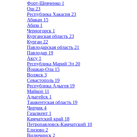
Форт-Шевченко
1
Ош
23
Республика Хакасия
23
Абакан
15
Абаза
1
Черногорск
1
Курганская область
23
Курган
22
Павлодарская область
21
Павлодар
19
Аксу
1
Республика Марий Эл
20
Йошкар-Ола
15
Волжск
3
Севастополь
19
Республика Адыгея
19
Майкоп
11
Адыгейск
1
Ташкентская область
19
Чирчик
4
Газалкент
1
Камчатский край
18
Петропавловск-Камчатский
10
Елизово
2
Вилючинск
2