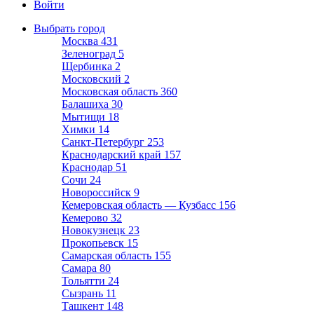
Войти
Выбрать город
Москва
431
Зеленоград
5
Щербинка
2
Московский
2
Московская область
360
Балашиха
30
Мытищи
18
Химки
14
Санкт-Петербург
253
Краснодарский край
157
Краснодар
51
Сочи
24
Новороссийск
9
Кемеровская область — Кузбасс
156
Кемерово
32
Новокузнецк
23
Прокопьевск
15
Самарская область
155
Самара
80
Тольятти
24
Сызрань
11
Ташкент
148