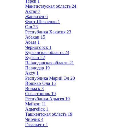
Терек
1
Мангистауская область
24
Актау
7
Жанаозен
6
Форт-Шевченко
1
Ош
23
Республика Хакасия
23
Абакан
15
Абаза
1
Черногорск
1
Курганская область
23
Курган
22
Павлодарская область
21
Павлодар
19
Аксу
1
Республика Марий Эл
20
Йошкар-Ола
15
Волжск
3
Севастополь
19
Республика Адыгея
19
Майкоп
11
Адыгейск
1
Ташкентская область
19
Чирчик
4
Газалкент
1