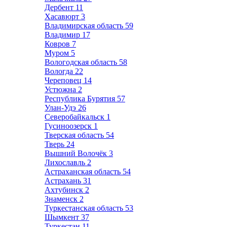
Дербент
11
Хасавюрт
3
Владимирская область
59
Владимир
17
Ковров
7
Муром
5
Вологодская область
58
Вологда
22
Череповец
14
Устюжна
2
Республика Бурятия
57
Улан-Удэ
26
Северобайкальск
1
Гусиноозерск
1
Тверская область
54
Тверь
24
Вышний Волочёк
3
Лихославль
2
Астраханская область
54
Астрахань
31
Ахтубинск
2
Знаменск
2
Туркестанская область
53
Шымкент
37
Туркестан
11