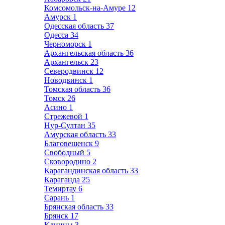
Комсомольск-на-Амуре
12
Амурск
1
Одесская область
37
Одесса
34
Черноморск
1
Архангельская область
36
Архангельск
23
Северодвинск
12
Новодвинск
1
Томская область
36
Томск
26
Асино
1
Стрежевой
1
Нур-Султан
35
Амурская область
33
Благовещенск
9
Свободный
5
Сковородино
2
Карагандинская область
33
Караганда
25
Темиртау
6
Сарань
1
Брянская область
33
Брянск
17
Клинцы
3