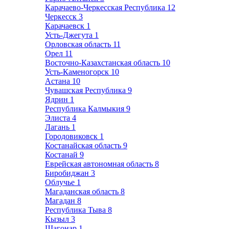
Карачаево-Черкесская Республика
12
Черкесск
3
Карачаевск
1
Усть-Джегута
1
Орловская область
11
Орел
11
Восточно-Казахстанская область
10
Усть-Каменогорск
10
Астана
10
Чувашская Республика
9
Ядрин
1
Республика Калмыкия
9
Элиста
4
Лагань
1
Городовиковск
1
Костанайская область
9
Костанай
9
Еврейская автономная область
8
Биробиджан
3
Облучье
1
Магаданская область
8
Магадан
8
Республика Тыва
8
Кызыл
3
Шагонар
1