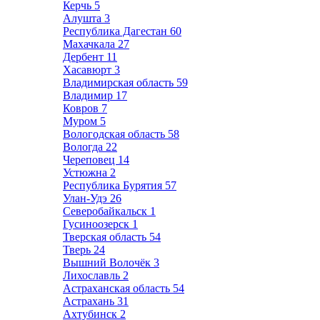
Керчь
5
Алушта
3
Республика Дагестан
60
Махачкала
27
Дербент
11
Хасавюрт
3
Владимирская область
59
Владимир
17
Ковров
7
Муром
5
Вологодская область
58
Вологда
22
Череповец
14
Устюжна
2
Республика Бурятия
57
Улан-Удэ
26
Северобайкальск
1
Гусиноозерск
1
Тверская область
54
Тверь
24
Вышний Волочёк
3
Лихославль
2
Астраханская область
54
Астрахань
31
Ахтубинск
2