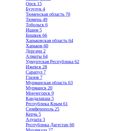
Орск
15
Бузулук
4
Тюменская область
70
Тюмень
49
Тобольск
6
Ишим
5
Бишкек
66
Харьковская область
64
Харьков
60
Дергачи
2
Алматы
64
Удмуртская Республика
62
Ижевск
28
Сарапул
7
Глазов
7
Мурманская область
63
Мурманск
20
Мончегорск
9
Кандалакша
5
Республика Крым
61
Симферополь
25
Керчь
5
Алушта
3
Республика Дагестан
60
Махачкала
27