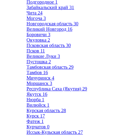
Подгородное
1
Забайкальский край
31
Чита
24
Могоча
3
Новгородская область
30
Великий Новгород
16
Боровичи
3
Окуловка
2
Псковская область
30
Псков
11
Великие Луки
3
Пустошка
2
Тамбовская область
29
Тамбов
16
Мичуринск
4
Моршанск
3
Республика Саха (Якутия)
29
Якутск
16
Нюрба
1
Вилюйск
1
Курская область
28
Курск
17
Фатеж
1
Курчатов
0
Иссык-Кульская область
27