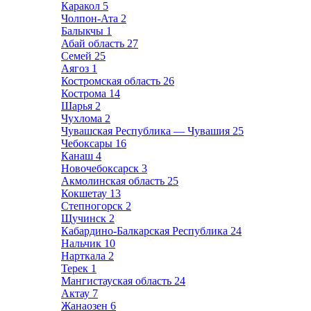
Каракол
5
Чолпон-Ата
2
Балыкчы
1
Абай область
27
Семей
25
Аягоз
1
Костромская область
26
Кострома
14
Шарья
2
Чухлома
2
Чувашская Республика — Чувашия
25
Чебоксары
16
Канаш
4
Новочебоксарск
3
Акмолинская область
25
Кокшетау
13
Степногорск
2
Щучинск
2
Кабардино-Балкарская Республика
24
Нальчик
10
Нарткала
2
Терек
1
Мангистауская область
24
Актау
7
Жанаозен
6