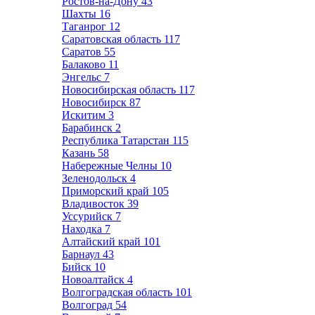
Ростов-на-Дону
43
Шахты
16
Таганрог
12
Саратовская область
117
Саратов
55
Балаково
11
Энгельс
7
Новосибирская область
117
Новосибирск
87
Искитим
3
Барабинск
2
Республика Татарстан
115
Казань
58
Набережные Челны
10
Зеленодольск
4
Приморский край
105
Владивосток
39
Уссурийск
7
Находка
7
Алтайский край
101
Барнаул
43
Бийск
10
Новоалтайск
4
Волгоградская область
101
Волгоград
54