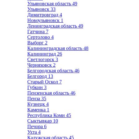
Ульяновская область
49
Ульяновск
33
Димитровград
4
Новоульяновск
1
Ленинградская область
49
Гатчина
7
Сертолово
4
Выборг
2
Калининградская область
48
Калининград
26
Светлогорск
3
Черняховск
2
Белгородская область
46
Белгород
13
Старый Оскол
7
Губкин
3
Пензенская область
46
Пенза
35
Кузнецк
4
Каменка
1
Республика Коми
45
Сыктывкар
10
Печора
6
Ухта
4
Калужская область
45