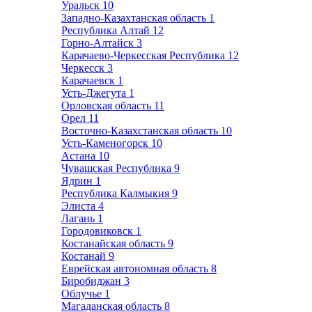
Уральск
10
Западно-Казахтанская область
1
Республика Алтай
12
Горно-Алтайск
3
Карачаево-Черкесская Республика
12
Черкесск
3
Карачаевск
1
Усть-Джегута
1
Орловская область
11
Орел
11
Восточно-Казахстанская область
10
Усть-Каменогорск
10
Астана
10
Чувашская Республика
9
Ядрин
1
Республика Калмыкия
9
Элиста
4
Лагань
1
Городовиковск
1
Костанайская область
9
Костанай
9
Еврейская автономная область
8
Биробиджан
3
Облучье
1
Магаданская область
8