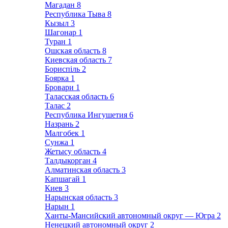
Магадан
8
Республика Тыва
8
Кызыл
3
Шагонар
1
Туран
1
Ошская область
8
Киевская область
7
Бориспіль
2
Боярка
1
Бровари
1
Таласская область
6
Талас
2
Республика Ингушетия
6
Назрань
2
Малгобек
1
Сунжа
1
Жетысу область
4
Талдыкорган
4
Алматинская область
3
Капшагай
1
Киев
3
Нарынская область
3
Нарын
1
Ханты-Мансийский автономный округ — Югра
2
Ненецкий автономный округ
2