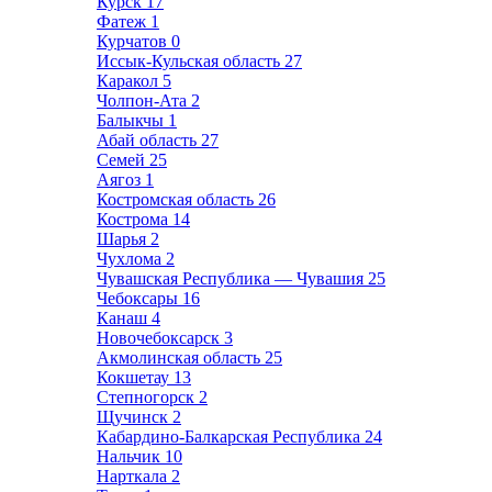
Курск
17
Фатеж
1
Курчатов
0
Иссык-Кульская область
27
Каракол
5
Чолпон-Ата
2
Балыкчы
1
Абай область
27
Семей
25
Аягоз
1
Костромская область
26
Кострома
14
Шарья
2
Чухлома
2
Чувашская Республика — Чувашия
25
Чебоксары
16
Канаш
4
Новочебоксарск
3
Акмолинская область
25
Кокшетау
13
Степногорск
2
Щучинск
2
Кабардино-Балкарская Республика
24
Нальчик
10
Нарткала
2