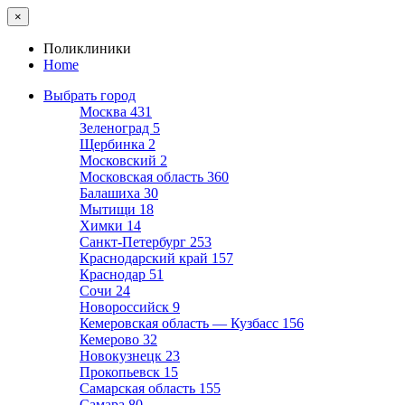
×
Поликлиники
Home
Выбрать город
Москва
431
Зеленоград
5
Щербинка
2
Московский
2
Московская область
360
Балашиха
30
Мытищи
18
Химки
14
Санкт-Петербург
253
Краснодарский край
157
Краснодар
51
Сочи
24
Новороссийск
9
Кемеровская область — Кузбасс
156
Кемерово
32
Новокузнецк
23
Прокопьевск
15
Самарская область
155
Самара
80