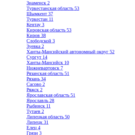
Знаменск
2
Туркестанская область
53
Шымкент
37
Туркестан
11
Кентау
3
Кировская область
53
Киров
38
Слободской
3
Зуевка
2
Ханты-Мансийский автономный округ
52
Сургут
14
Ханты-Мансийск
10
Нижневартовск
7
Рязанская область
51
Рязань
34
Сасово
2
Ряжск
2
Ярославская область
51
Ярославль
28
Рыбинск
11
Тутаев
2
Липецкая область
50
Липецк
31
Елец
4
Грязи
3