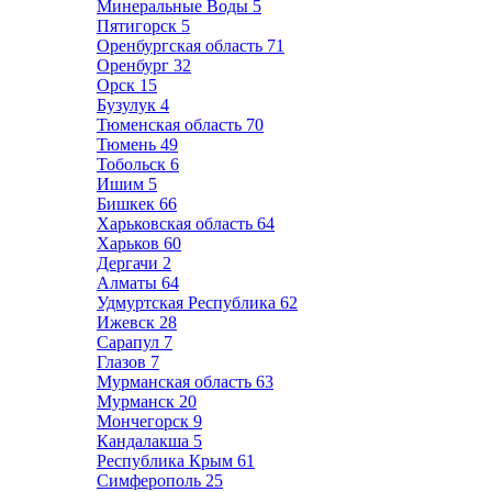
Минеральные Воды
5
Пятигорск
5
Оренбургская область
71
Оренбург
32
Орск
15
Бузулук
4
Тюменская область
70
Тюмень
49
Тобольск
6
Ишим
5
Бишкек
66
Харьковская область
64
Харьков
60
Дергачи
2
Алматы
64
Удмуртская Республика
62
Ижевск
28
Сарапул
7
Глазов
7
Мурманская область
63
Мурманск
20
Мончегорск
9
Кандалакша
5
Республика Крым
61
Симферополь
25