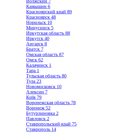
Волжский
7
Камышин
6
Красноярский край
89
Красноярск
48
Норильск
10
Минусинск
5
Иркутская область
88
Иркутск
40
Ангарск
8
Братск
7
Омская область
87
Омск
62
Калачинск
1
Тара
1
Тульская область
80
Тула
23
Новомосковск
10
Алексин
7
Київ
79
Воронежская область
78
Воронеж
52
Бутурлиновка
2
Павловск
2
Ставропольский край
75
Ставрополь
14