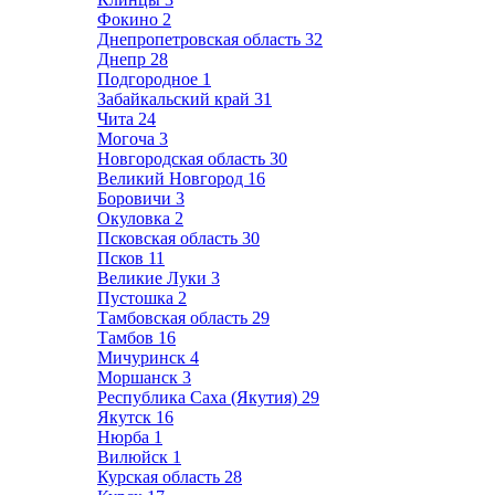
Фокино
2
Днепропетровская область
32
Днепр
28
Подгородное
1
Забайкальский край
31
Чита
24
Могоча
3
Новгородская область
30
Великий Новгород
16
Боровичи
3
Окуловка
2
Псковская область
30
Псков
11
Великие Луки
3
Пустошка
2
Тамбовская область
29
Тамбов
16
Мичуринск
4
Моршанск
3
Республика Саха (Якутия)
29
Якутск
16
Нюрба
1
Вилюйск
1
Курская область
28