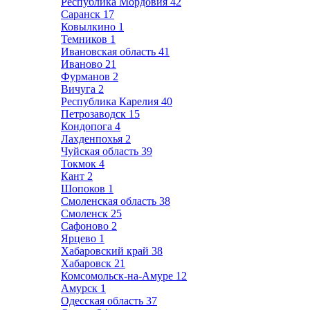
Республика Мордовия
42
Саранск
17
Ковылкино
1
Темников
1
Ивановская область
41
Иваново
21
Фурманов
2
Вичуга
2
Республика Карелия
40
Петрозаводск
15
Кондопога
4
Лахденпохья
2
Чуйская область
39
Токмок
4
Кант
2
Шопоков
1
Смоленская область
38
Смоленск
25
Сафоново
2
Ярцево
1
Хабаровский край
38
Хабаровск
21
Комсомольск-на-Амуре
12
Амурск
1
Одесская область
37