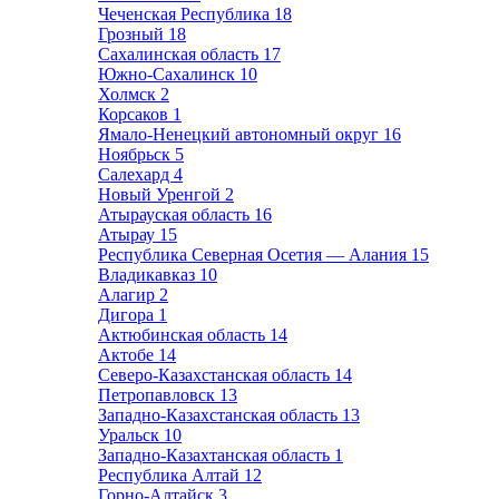
Чеченская Республика
18
Грозный
18
Сахалинская область
17
Южно-Сахалинск
10
Холмск
2
Корсаков
1
Ямало-Ненецкий автономный округ
16
Ноябрьск
5
Салехард
4
Новый Уренгой
2
Атырауская область
16
Атырау
15
Республика Северная Осетия — Алания
15
Владикавказ
10
Алагир
2
Дигора
1
Актюбинская область
14
Актобе
14
Северо-Казахстанская область
14
Петропавловск
13
Западно-Казахстанская область
13
Уральск
10
Западно-Казахтанская область
1
Республика Алтай
12
Горно-Алтайск
3