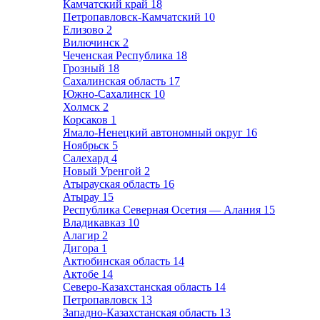
Камчатский край
18
Петропавловск-Камчатский
10
Елизово
2
Вилючинск
2
Чеченская Республика
18
Грозный
18
Сахалинская область
17
Южно-Сахалинск
10
Холмск
2
Корсаков
1
Ямало-Ненецкий автономный округ
16
Ноябрьск
5
Салехард
4
Новый Уренгой
2
Атырауская область
16
Атырау
15
Республика Северная Осетия — Алания
15
Владикавказ
10
Алагир
2
Дигора
1
Актюбинская область
14
Актобе
14
Северо-Казахстанская область
14
Петропавловск
13
Западно-Казахстанская область
13