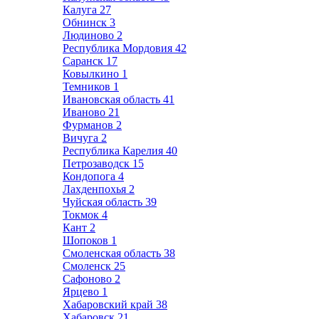
Калуга
27
Обнинск
3
Людиново
2
Республика Мордовия
42
Саранск
17
Ковылкино
1
Темников
1
Ивановская область
41
Иваново
21
Фурманов
2
Вичуга
2
Республика Карелия
40
Петрозаводск
15
Кондопога
4
Лахденпохья
2
Чуйская область
39
Токмок
4
Кант
2
Шопоков
1
Смоленская область
38
Смоленск
25
Сафоново
2
Ярцево
1
Хабаровский край
38
Хабаровск
21