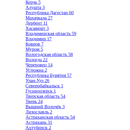
Керчь
5
Алушта
3
Республика Дагестан
60
Махачкала
27
Дербент
11
Хасавюрт
3
Владимирская область
59
Владимир
17
Ковров
7
Муром
5
Вологодская область
58
Вологда
22
Череповец
14
Устюжна
2
Республика Бурятия
57
Улан-Удэ
26
Северобайкальск
1
Гусиноозерск
1
Тверская область
54
Тверь
24
Вышний Волочёк
3
Лихославль
2
Астраханская область
54
Астрахань
31
Ахтубинск
2