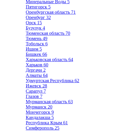
Минеральные Воды
5
Пятигорск
5
Оренбургская область
71
Оренбург
32
Орск
15
Бузулук
4
Тюменская область
70
Тюмень
49
Тобольск
6
Ишим
5
Бишкек
66
Харьковская область
64
Харьков
60
Дергачи
2
Алматы
64
Удмуртская Республика
62
Ижевск
28
Сарапул
7
Глазов
7
Мурманская область
63
Мурманск
20
Мончегорск
9
Кандалакша
5
Республика Крым
61
Симферополь
25