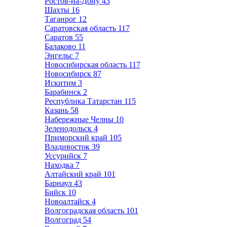
Ростов-на-Дону
43
Шахты
16
Таганрог
12
Саратовская область
117
Саратов
55
Балаково
11
Энгельс
7
Новосибирская область
117
Новосибирск
87
Искитим
3
Барабинск
2
Республика Татарстан
115
Казань
58
Набережные Челны
10
Зеленодольск
4
Приморский край
105
Владивосток
39
Уссурийск
7
Находка
7
Алтайский край
101
Барнаул
43
Бийск
10
Новоалтайск
4
Волгоградская область
101
Волгоград
54