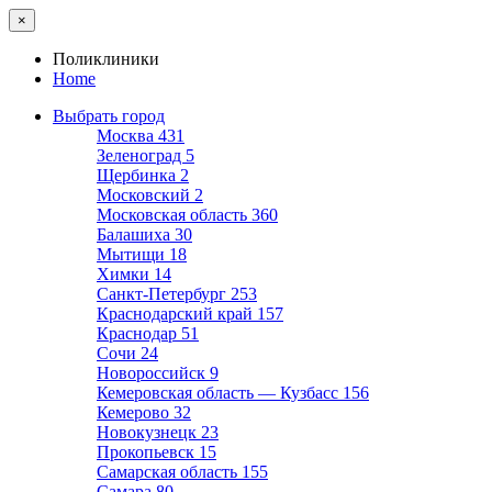
×
Поликлиники
Home
Выбрать город
Москва
431
Зеленоград
5
Щербинка
2
Московский
2
Московская область
360
Балашиха
30
Мытищи
18
Химки
14
Санкт-Петербург
253
Краснодарский край
157
Краснодар
51
Сочи
24
Новороссийск
9
Кемеровская область — Кузбасс
156
Кемерово
32
Новокузнецк
23
Прокопьевск
15
Самарская область
155
Самара
80