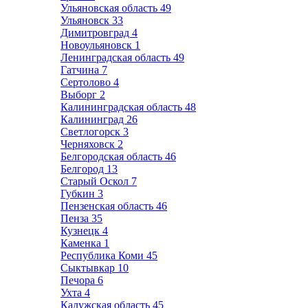
Ульяновская область
49
Ульяновск
33
Димитровград
4
Новоульяновск
1
Ленинградская область
49
Гатчина
7
Сертолово
4
Выборг
2
Калининградская область
48
Калининград
26
Светлогорск
3
Черняховск
2
Белгородская область
46
Белгород
13
Старый Оскол
7
Губкин
3
Пензенская область
46
Пенза
35
Кузнецк
4
Каменка
1
Республика Коми
45
Сыктывкар
10
Печора
6
Ухта
4
Калужская область
45