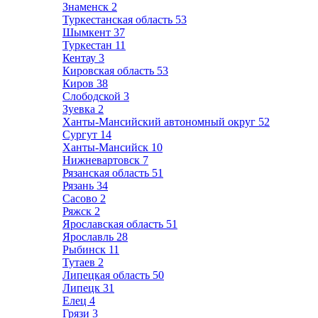
Знаменск
2
Туркестанская область
53
Шымкент
37
Туркестан
11
Кентау
3
Кировская область
53
Киров
38
Слободской
3
Зуевка
2
Ханты-Мансийский автономный округ
52
Сургут
14
Ханты-Мансийск
10
Нижневартовск
7
Рязанская область
51
Рязань
34
Сасово
2
Ряжск
2
Ярославская область
51
Ярославль
28
Рыбинск
11
Тутаев
2
Липецкая область
50
Липецк
31
Елец
4
Грязи
3