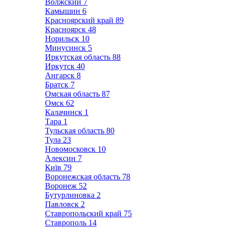
Волжский
7
Камышин
6
Красноярский край
89
Красноярск
48
Норильск
10
Минусинск
5
Иркутская область
88
Иркутск
40
Ангарск
8
Братск
7
Омская область
87
Омск
62
Калачинск
1
Тара
1
Тульская область
80
Тула
23
Новомосковск
10
Алексин
7
Київ
79
Воронежская область
78
Воронеж
52
Бутурлиновка
2
Павловск
2
Ставропольский край
75
Ставрополь
14