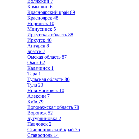
Волжский
7
Камышин
6
Красноярский край
89
Красноярск
48
Норильск
10
Минусинск
5
Иркутская область
88
Иркутск
40
Ангарск
8
Братск
7
Омская область
87
Омск
62
Калачинск
1
Тара
1
Тульская область
80
Тула
23
Новомосковск
10
Алексин
7
Київ
79
Воронежская область
78
Воронеж
52
Бутурлиновка
2
Павловск
2
Ставропольский край
75
Ставрополь
14