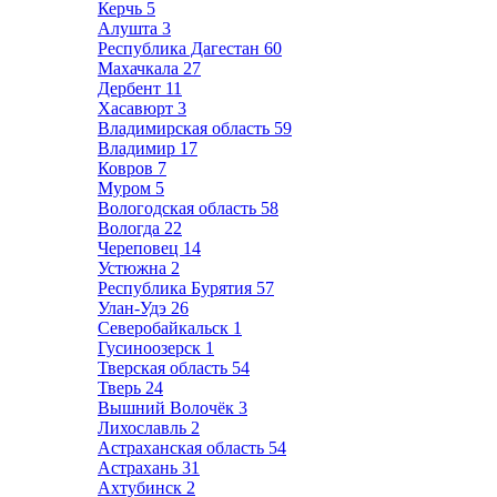
Керчь
5
Алушта
3
Республика Дагестан
60
Махачкала
27
Дербент
11
Хасавюрт
3
Владимирская область
59
Владимир
17
Ковров
7
Муром
5
Вологодская область
58
Вологда
22
Череповец
14
Устюжна
2
Республика Бурятия
57
Улан-Удэ
26
Северобайкальск
1
Гусиноозерск
1
Тверская область
54
Тверь
24
Вышний Волочёк
3
Лихославль
2
Астраханская область
54
Астрахань
31
Ахтубинск
2