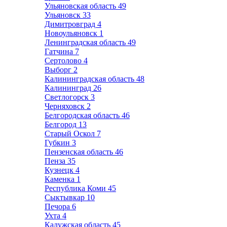
Ульяновская область
49
Ульяновск
33
Димитровград
4
Новоульяновск
1
Ленинградская область
49
Гатчина
7
Сертолово
4
Выборг
2
Калининградская область
48
Калининград
26
Светлогорск
3
Черняховск
2
Белгородская область
46
Белгород
13
Старый Оскол
7
Губкин
3
Пензенская область
46
Пенза
35
Кузнецк
4
Каменка
1
Республика Коми
45
Сыктывкар
10
Печора
6
Ухта
4
Калужская область
45