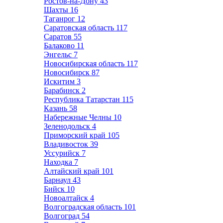
Ростов-на-Дону
43
Шахты
16
Таганрог
12
Саратовская область
117
Саратов
55
Балаково
11
Энгельс
7
Новосибирская область
117
Новосибирск
87
Искитим
3
Барабинск
2
Республика Татарстан
115
Казань
58
Набережные Челны
10
Зеленодольск
4
Приморский край
105
Владивосток
39
Уссурийск
7
Находка
7
Алтайский край
101
Барнаул
43
Бийск
10
Новоалтайск
4
Волгоградская область
101
Волгоград
54