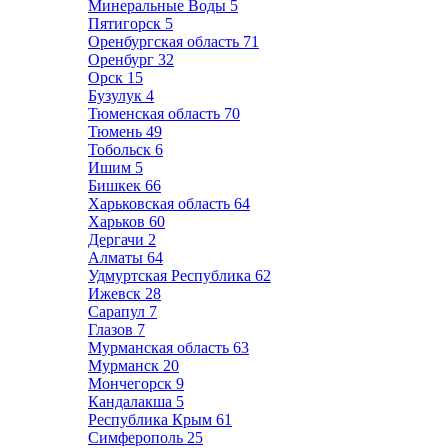
Минеральные Воды
5
Пятигорск
5
Оренбургская область
71
Оренбург
32
Орск
15
Бузулук
4
Тюменская область
70
Тюмень
49
Тобольск
6
Ишим
5
Бишкек
66
Харьковская область
64
Харьков
60
Дергачи
2
Алматы
64
Удмуртская Республика
62
Ижевск
28
Сарапул
7
Глазов
7
Мурманская область
63
Мурманск
20
Мончегорск
9
Кандалакша
5
Республика Крым
61
Симферополь
25