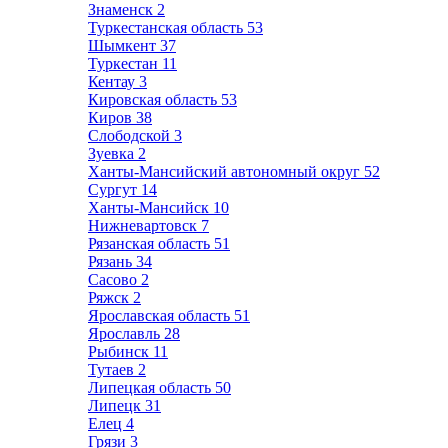
Знаменск
2
Туркестанская область
53
Шымкент
37
Туркестан
11
Кентау
3
Кировская область
53
Киров
38
Слободской
3
Зуевка
2
Ханты-Мансийский автономный округ
52
Сургут
14
Ханты-Мансийск
10
Нижневартовск
7
Рязанская область
51
Рязань
34
Сасово
2
Ряжск
2
Ярославская область
51
Ярославль
28
Рыбинск
11
Тутаев
2
Липецкая область
50
Липецк
31
Елец
4
Грязи
3