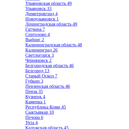
Ульяновская область
49
Ульяновск
33
Димитровград
4
Новоульяновск
1
Ленинградская область
49
Гатчина
7
Сертолово
4
Выборг
2
Калининградская область
48
Калининград
26
Светлогорск
3
Черняховск
2
Белгородская область
46
Белгород
13
Старый Оскол
7
Губкин
3
Пензенская область
46
Пенза
35
Кузнецк
4
Каменка
1
Республика Коми
45
Сыктывкар
10
Печора
6
Ухта
4
Калужская область
45