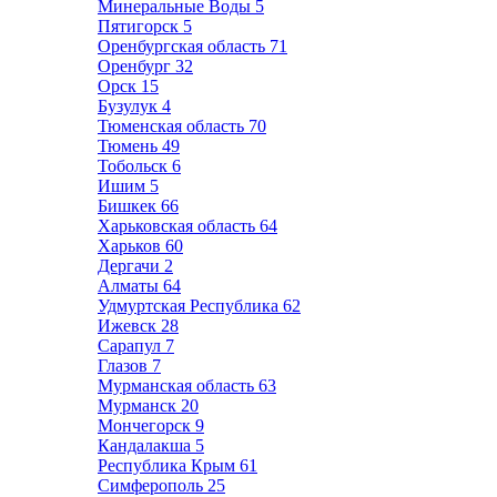
Минеральные Воды
5
Пятигорск
5
Оренбургская область
71
Оренбург
32
Орск
15
Бузулук
4
Тюменская область
70
Тюмень
49
Тобольск
6
Ишим
5
Бишкек
66
Харьковская область
64
Харьков
60
Дергачи
2
Алматы
64
Удмуртская Республика
62
Ижевск
28
Сарапул
7
Глазов
7
Мурманская область
63
Мурманск
20
Мончегорск
9
Кандалакша
5
Республика Крым
61
Симферополь
25