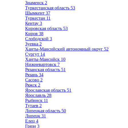
Знаменск
2
Туркестанская область
53
Шымкент
37
Туркестан
11
Кентау
3
Кировская область
53
Киров
38
Слободской
3
Зуевка
2
Ханты-Мансийский автономный округ
52
Сургут
14
Ханты-Мансийск
10
Нижневартовск
7
Рязанская область
51
Рязань
34
Сасово
2
Ряжск
2
Ярославская область
51
Ярославль
28
Рыбинск
11
Тутаев
2
Липецкая область
50
Липецк
31
Елец
4
Грязи
3