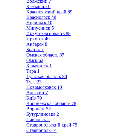
Волжский
7
Камышин
6
Красноярский край
89
Красноярск
48
Норильск
10
Минусинск
5
Иркутская область
88
Иркутск
40
Ангарск
8
Братск
7
Омская область
87
Омск
62
Калачинск
1
Тара
1
Тульская область
80
Тула
23
Новомосковск
10
Алексин
7
Київ
79
Воронежская область
78
Воронеж
52
Бутурлиновка
2
Павловск
2
Ставропольский край
75
Ставрополь
14