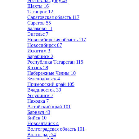
Ростов-на-Дону
43
Шахты
16
Таганрог
12
Саратовская область
117
Саратов
55
Балаково
11
Энгельс
7
Новосибирская область
117
Новосибирск
87
Искитим
3
Барабинск
2
Республика Татарстан
115
Казань
58
Набережные Челны
10
Зеленодольск
4
Приморский край
105
Владивосток
39
Уссурийск
7
Находка
7
Алтайский край
101
Барнаул
43
Бийск
10
Новоалтайск
4
Волгоградская область
101
Волгоград
54