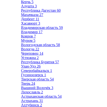
Керчь
5
Алушта
3
Республика Дагестан
60
Махачкала
27
Дербент
11
Хасавюрт
3
Владимирская область
59
Владимир
17
Ковров
7
Муром
5
Вологодская область
58
Вологда
22
Череповец
14
Устюжна
2
Республика Бурятия
57
Улан-Удэ
26
Северобайкальск
1
Гусиноозерск
1
Тверская область
54
Тверь
24
Вышний Волочёк
3
Лихославль
2
Астраханская область
54
Астрахань
31
Ахтубинск
2