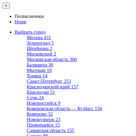
×
Поликлиники
Home
Выбрать город
Москва
431
Зеленоград
5
Щербинка
2
Московский
2
Московская область
360
Балашиха
30
Мытищи
18
Химки
14
Санкт-Петербург
253
Краснодарский край
157
Краснодар
51
Сочи
24
Новороссийск
9
Кемеровская область — Кузбасс
156
Кемерово
32
Новокузнецк
23
Прокопьевск
15
Самарская область
155
Самара
80