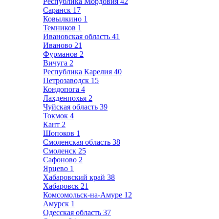
Республика Мордовия
42
Саранск
17
Ковылкино
1
Темников
1
Ивановская область
41
Иваново
21
Фурманов
2
Вичуга
2
Республика Карелия
40
Петрозаводск
15
Кондопога
4
Лахденпохья
2
Чуйская область
39
Токмок
4
Кант
2
Шопоков
1
Смоленская область
38
Смоленск
25
Сафоново
2
Ярцево
1
Хабаровский край
38
Хабаровск
21
Комсомольск-на-Амуре
12
Амурск
1
Одесская область
37