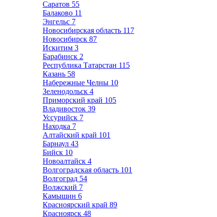
Саратов
55
Балаково
11
Энгельс
7
Новосибирская область
117
Новосибирск
87
Искитим
3
Барабинск
2
Республика Татарстан
115
Казань
58
Набережные Челны
10
Зеленодольск
4
Приморский край
105
Владивосток
39
Уссурийск
7
Находка
7
Алтайский край
101
Барнаул
43
Бийск
10
Новоалтайск
4
Волгоградская область
101
Волгоград
54
Волжский
7
Камышин
6
Красноярский край
89
Красноярск
48