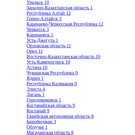
Уральск
10
Западно-Казахтанская область
1
Республика Алтай
12
Горно-Алтайск
3
Карачаево-Черкесская Республика
12
Черкесск
3
Карачаевск
1
Усть-Джегута
1
Орловская область
11
Орел
11
Восточно-Казахстанская область
10
Усть-Каменогорск
10
Астана
10
Чувашская Республика
9
Ядрин
1
Республика Калмыкия
9
Элиста
4
Лагань
1
Городовиковск
1
Костанайская область
9
Костанай
9
Еврейская автономная область
8
Биробиджан
3
Облучье
1
Магаданская область
8