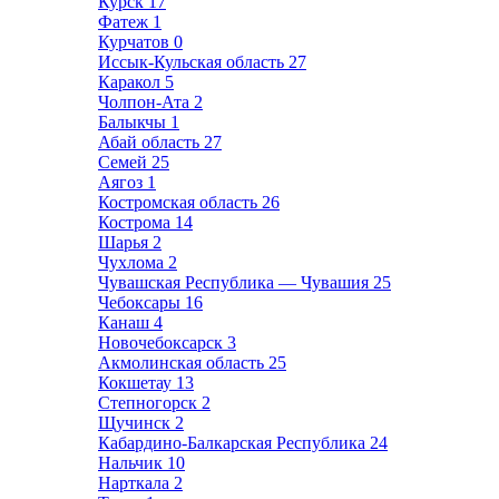
Курск
17
Фатеж
1
Курчатов
0
Иссык-Кульская область
27
Каракол
5
Чолпон-Ата
2
Балыкчы
1
Абай область
27
Семей
25
Аягоз
1
Костромская область
26
Кострома
14
Шарья
2
Чухлома
2
Чувашская Республика — Чувашия
25
Чебоксары
16
Канаш
4
Новочебоксарск
3
Акмолинская область
25
Кокшетау
13
Степногорск
2
Щучинск
2
Кабардино-Балкарская Республика
24
Нальчик
10
Нарткала
2