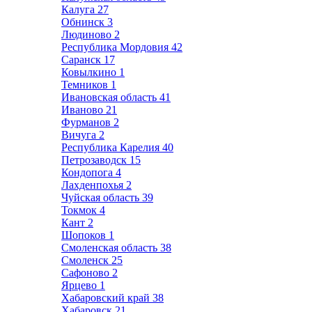
Калуга
27
Обнинск
3
Людиново
2
Республика Мордовия
42
Саранск
17
Ковылкино
1
Темников
1
Ивановская область
41
Иваново
21
Фурманов
2
Вичуга
2
Республика Карелия
40
Петрозаводск
15
Кондопога
4
Лахденпохья
2
Чуйская область
39
Токмок
4
Кант
2
Шопоков
1
Смоленская область
38
Смоленск
25
Сафоново
2
Ярцево
1
Хабаровский край
38
Хабаровск
21