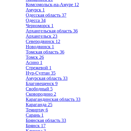
Комсомольск-на-Амуре
12
Амурск
1
Одесская область
37
Одесса
34
Черноморск
1
Архангельская область
36
Архангельск
23
Северодвинск
12
Новодвинск
1
Томская область
36
Томск
26
Асино
1
Стрежевой
1
Нур-Султан
35
Амурская область
33
Благовещенск
9
Свободный
5
Сковородино
2
Карагандинская область
33
Караганда
25
Темиртау
6
Сарань
1
Брянская область
33
Брянск
17
Клинцы
3