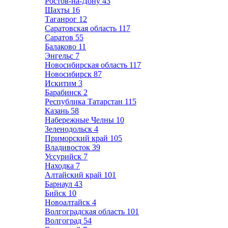
Ростов-на-Дону
43
Шахты
16
Таганрог
12
Саратовская область
117
Саратов
55
Балаково
11
Энгельс
7
Новосибирская область
117
Новосибирск
87
Искитим
3
Барабинск
2
Республика Татарстан
115
Казань
58
Набережные Челны
10
Зеленодольск
4
Приморский край
105
Владивосток
39
Уссурийск
7
Находка
7
Алтайский край
101
Барнаул
43
Бийск
10
Новоалтайск
4
Волгоградская область
101
Волгоград
54