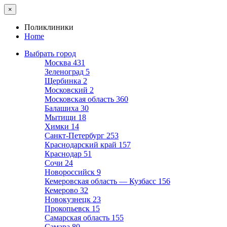
×
Поликлиники
Home
Выбрать город
Москва
431
Зеленоград
5
Щербинка
2
Московский
2
Московская область
360
Балашиха
30
Мытищи
18
Химки
14
Санкт-Петербург
253
Краснодарский край
157
Краснодар
51
Сочи
24
Новороссийск
9
Кемеровская область — Кузбасс
156
Кемерово
32
Новокузнецк
23
Прокопьевск
15
Самарская область
155
Самара
80