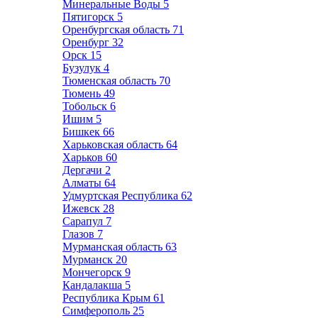
Минеральные Воды
5
Пятигорск
5
Оренбургская область
71
Оренбург
32
Орск
15
Бузулук
4
Тюменская область
70
Тюмень
49
Тобольск
6
Ишим
5
Бишкек
66
Харьковская область
64
Харьков
60
Дергачи
2
Алматы
64
Удмуртская Республика
62
Ижевск
28
Сарапул
7
Глазов
7
Мурманская область
63
Мурманск
20
Мончегорск
9
Кандалакша
5
Республика Крым
61
Симферополь
25