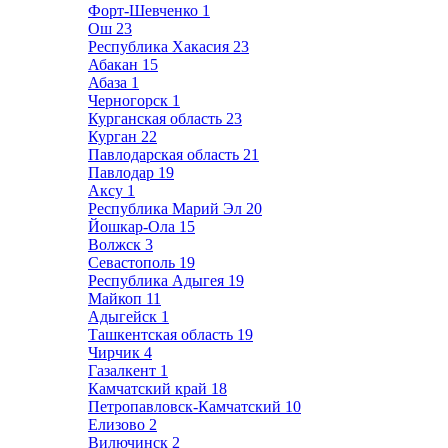
Форт-Шевченко
1
Ош
23
Республика Хакасия
23
Абакан
15
Абаза
1
Черногорск
1
Курганская область
23
Курган
22
Павлодарская область
21
Павлодар
19
Аксу
1
Республика Марий Эл
20
Йошкар-Ола
15
Волжск
3
Севастополь
19
Республика Адыгея
19
Майкоп
11
Адыгейск
1
Ташкентская область
19
Чирчик
4
Газалкент
1
Камчатский край
18
Петропавловск-Камчатский
10
Елизово
2
Вилючинск
2