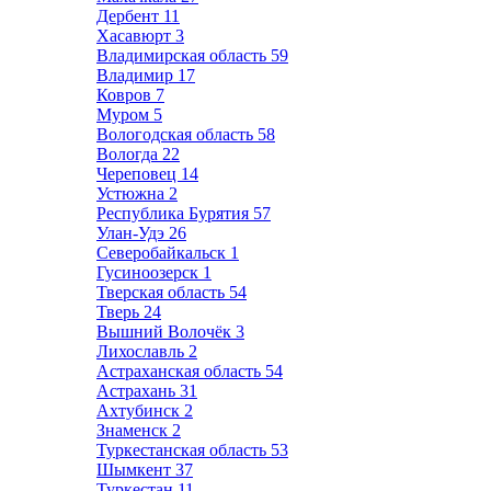
Дербент
11
Хасавюрт
3
Владимирская область
59
Владимир
17
Ковров
7
Муром
5
Вологодская область
58
Вологда
22
Череповец
14
Устюжна
2
Республика Бурятия
57
Улан-Удэ
26
Северобайкальск
1
Гусиноозерск
1
Тверская область
54
Тверь
24
Вышний Волочёк
3
Лихославль
2
Астраханская область
54
Астрахань
31
Ахтубинск
2
Знаменск
2
Туркестанская область
53
Шымкент
37
Туркестан
11