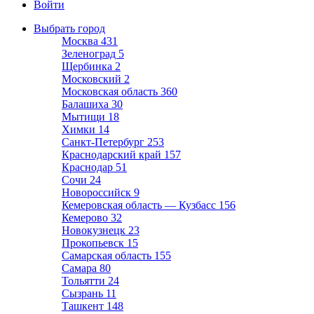
Войти
Выбрать город
Москва
431
Зеленоград
5
Щербинка
2
Московский
2
Московская область
360
Балашиха
30
Мытищи
18
Химки
14
Санкт-Петербург
253
Краснодарский край
157
Краснодар
51
Сочи
24
Новороссийск
9
Кемеровская область — Кузбасс
156
Кемерово
32
Новокузнецк
23
Прокопьевск
15
Самарская область
155
Самара
80
Тольятти
24
Сызрань
11
Ташкент
148