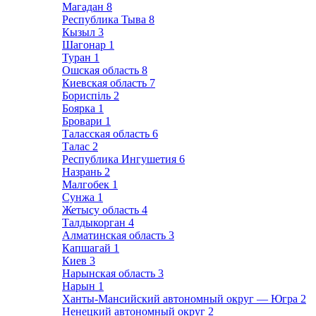
Магадан
8
Республика Тыва
8
Кызыл
3
Шагонар
1
Туран
1
Ошская область
8
Киевская область
7
Бориспіль
2
Боярка
1
Бровари
1
Таласская область
6
Талас
2
Республика Ингушетия
6
Назрань
2
Малгобек
1
Сунжа
1
Жетысу область
4
Талдыкорган
4
Алматинская область
3
Капшагай
1
Киев
3
Нарынская область
3
Нарын
1
Ханты-Мансийский автономный округ — Югра
2
Ненецкий автономный округ
2