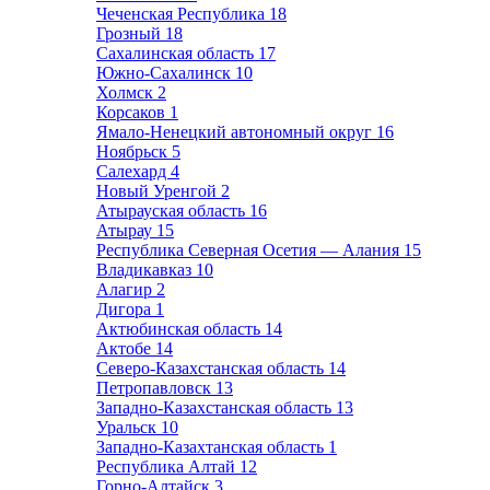
Чеченская Республика
18
Грозный
18
Сахалинская область
17
Южно-Сахалинск
10
Холмск
2
Корсаков
1
Ямало-Ненецкий автономный округ
16
Ноябрьск
5
Салехард
4
Новый Уренгой
2
Атырауская область
16
Атырау
15
Республика Северная Осетия — Алания
15
Владикавказ
10
Алагир
2
Дигора
1
Актюбинская область
14
Актобе
14
Северо-Казахстанская область
14
Петропавловск
13
Западно-Казахстанская область
13
Уральск
10
Западно-Казахтанская область
1
Республика Алтай
12
Горно-Алтайск
3