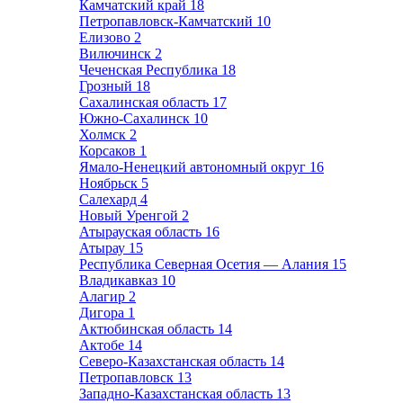
Камчатский край
18
Петропавловск-Камчатский
10
Елизово
2
Вилючинск
2
Чеченская Республика
18
Грозный
18
Сахалинская область
17
Южно-Сахалинск
10
Холмск
2
Корсаков
1
Ямало-Ненецкий автономный округ
16
Ноябрьск
5
Салехард
4
Новый Уренгой
2
Атырауская область
16
Атырау
15
Республика Северная Осетия — Алания
15
Владикавказ
10
Алагир
2
Дигора
1
Актюбинская область
14
Актобе
14
Северо-Казахстанская область
14
Петропавловск
13
Западно-Казахстанская область
13