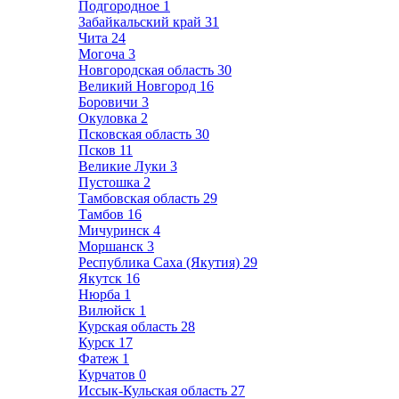
Подгородное
1
Забайкальский край
31
Чита
24
Могоча
3
Новгородская область
30
Великий Новгород
16
Боровичи
3
Окуловка
2
Псковская область
30
Псков
11
Великие Луки
3
Пустошка
2
Тамбовская область
29
Тамбов
16
Мичуринск
4
Моршанск
3
Республика Саха (Якутия)
29
Якутск
16
Нюрба
1
Вилюйск
1
Курская область
28
Курск
17
Фатеж
1
Курчатов
0
Иссык-Кульская область
27