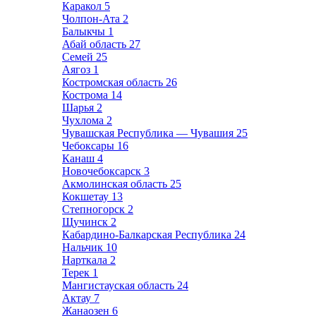
Каракол
5
Чолпон-Ата
2
Балыкчы
1
Абай область
27
Семей
25
Аягоз
1
Костромская область
26
Кострома
14
Шарья
2
Чухлома
2
Чувашская Республика — Чувашия
25
Чебоксары
16
Канаш
4
Новочебоксарск
3
Акмолинская область
25
Кокшетау
13
Степногорск
2
Щучинск
2
Кабардино-Балкарская Республика
24
Нальчик
10
Нарткала
2
Терек
1
Мангистауская область
24
Актау
7
Жанаозен
6