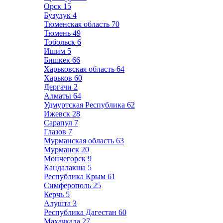
Орск
15
Бузулук
4
Тюменская область
70
Тюмень
49
Тобольск
6
Ишим
5
Бишкек
66
Харьковская область
64
Харьков
60
Дергачи
2
Алматы
64
Удмуртская Республика
62
Ижевск
28
Сарапул
7
Глазов
7
Мурманская область
63
Мурманск
20
Мончегорск
9
Кандалакша
5
Республика Крым
61
Симферополь
25
Керчь
5
Алушта
3
Республика Дагестан
60
Махачкала
27