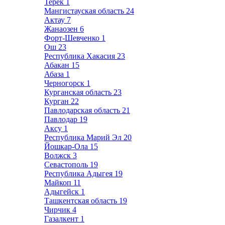
Терек
1
Мангистауская область
24
Актау
7
Жанаозен
6
Форт-Шевченко
1
Ош
23
Республика Хакасия
23
Абакан
15
Абаза
1
Черногорск
1
Курганская область
23
Курган
22
Павлодарская область
21
Павлодар
19
Аксу
1
Республика Марий Эл
20
Йошкар-Ола
15
Волжск
3
Севастополь
19
Республика Адыгея
19
Майкоп
11
Адыгейск
1
Ташкентская область
19
Чирчик
4
Газалкент
1