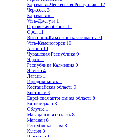
Карачаево-Черкесская Республика
12
Черкесск
3
Карачаевск
1
Усть-Джегута
1
Орловская область
11
Орел
11
Восточно-Казахстанская область
10
Усть-Каменогорск
10
Астана
10
Чувашская Республика
9
Ядрин
1
Республика Калмыкия
9
Элиста
4
Лагань
1
Городовиковск
1
Костанайская область
9
Костанай
9
Еврейская автономная область
8
Биробиджан
3
Облучье
1
Магаданская область
8
Магадан
8
Республика Тыва
8
Кызыл
3
Шагонар
1