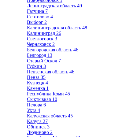
Новоульяновск
1
Ленинградская область
49
Гатчина
7
Сертолово
4
Выборг
2
Калининградская область
48
Калининград
26
Светлогорск
3
Черняховск
2
Белгородская область
46
Белгород
13
Старый Оскол
7
Губкин
3
Пензенская область
46
Пенза
35
Кузнецк
4
Каменка
1
Республика Коми
45
Сыктывкар
10
Печора
6
Ухта
4
Калужская область
45
Калуга
27
Обнинск
3
Людиново
2