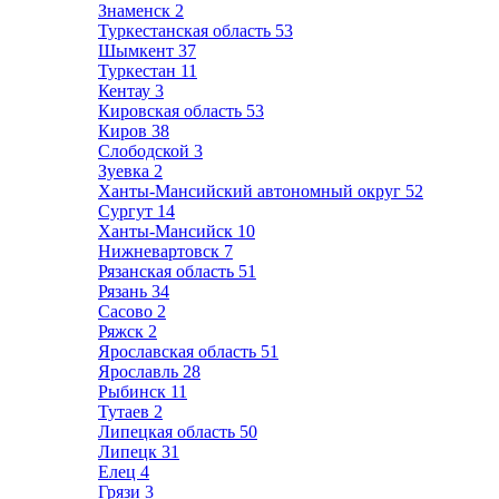
Знаменск
2
Туркестанская область
53
Шымкент
37
Туркестан
11
Кентау
3
Кировская область
53
Киров
38
Слободской
3
Зуевка
2
Ханты-Мансийский автономный округ
52
Сургут
14
Ханты-Мансийск
10
Нижневартовск
7
Рязанская область
51
Рязань
34
Сасово
2
Ряжск
2
Ярославская область
51
Ярославль
28
Рыбинск
11
Тутаев
2
Липецкая область
50
Липецк
31
Елец
4
Грязи
3