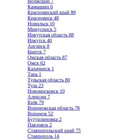
Волжский
7
Камышин
6
Красноярский край
89
Красноярск
48
Норильск
10
Минусинск
5
Иркутская область
88
Иркутск
40
Ангарск
8
Братск
7
Омская область
87
Омск
62
Калачинск
1
Тара
1
Тульская область
80
Тула
23
Новомосковск
10
Алексин
7
Київ
79
Воронежская область
78
Воронеж
52
Бутурлиновка
2
Павловск
2
Ставропольский край
75
Ставрополь
14