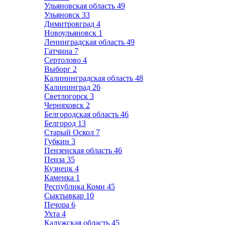
Ульяновская область
49
Ульяновск
33
Димитровград
4
Новоульяновск
1
Ленинградская область
49
Гатчина
7
Сертолово
4
Выборг
2
Калининградская область
48
Калининград
26
Светлогорск
3
Черняховск
2
Белгородская область
46
Белгород
13
Старый Оскол
7
Губкин
3
Пензенская область
46
Пенза
35
Кузнецк
4
Каменка
1
Республика Коми
45
Сыктывкар
10
Печора
6
Ухта
4
Калужская область
45