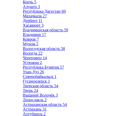
Керчь
5
Алушта
3
Республика Дагестан
60
Махачкала
27
Дербент
11
Хасавюрт
3
Владимирская область
59
Владимир
17
Ковров
7
Муром
5
Вологодская область
58
Вологда
22
Череповец
14
Устюжна
2
Республика Бурятия
57
Улан-Удэ
26
Северобайкальск
1
Гусиноозерск
1
Тверская область
54
Тверь
24
Вышний Волочёк
3
Лихославль
2
Астраханская область
54
Астрахань
31
Ахтубинск
2