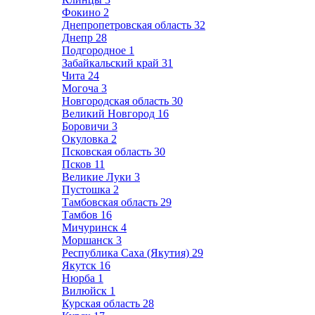
Фокино
2
Днепропетровская область
32
Днепр
28
Подгородное
1
Забайкальский край
31
Чита
24
Могоча
3
Новгородская область
30
Великий Новгород
16
Боровичи
3
Окуловка
2
Псковская область
30
Псков
11
Великие Луки
3
Пустошка
2
Тамбовская область
29
Тамбов
16
Мичуринск
4
Моршанск
3
Республика Саха (Якутия)
29
Якутск
16
Нюрба
1
Вилюйск
1
Курская область
28