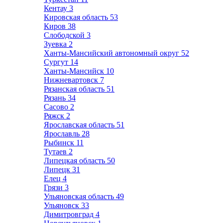
Кентау
3
Кировская область
53
Киров
38
Слободской
3
Зуевка
2
Ханты-Мансийский автономный округ
52
Сургут
14
Ханты-Мансийск
10
Нижневартовск
7
Рязанская область
51
Рязань
34
Сасово
2
Ряжск
2
Ярославская область
51
Ярославль
28
Рыбинск
11
Тутаев
2
Липецкая область
50
Липецк
31
Елец
4
Грязи
3
Ульяновская область
49
Ульяновск
33
Димитровград
4