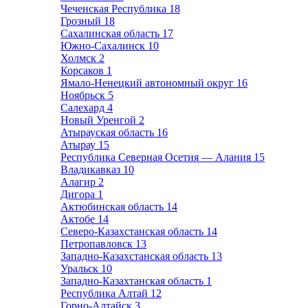
Чеченская Республика
18
Грозный
18
Сахалинская область
17
Южно-Сахалинск
10
Холмск
2
Корсаков
1
Ямало-Ненецкий автономный округ
16
Ноябрьск
5
Салехард
4
Новый Уренгой
2
Атырауская область
16
Атырау
15
Республика Северная Осетия — Алания
15
Владикавказ
10
Алагир
2
Дигора
1
Актюбинская область
14
Актобе
14
Северо-Казахстанская область
14
Петропавловск
13
Западно-Казахстанская область
13
Уральск
10
Западно-Казахтанская область
1
Республика Алтай
12
Горно-Алтайск
3