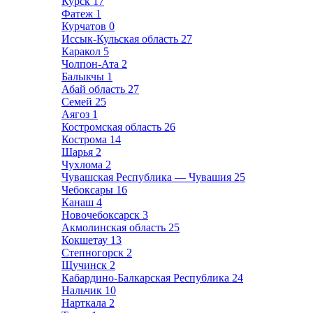
Курск
17
Фатеж
1
Курчатов
0
Иссык-Кульская область
27
Каракол
5
Чолпон-Ата
2
Балыкчы
1
Абай область
27
Семей
25
Аягоз
1
Костромская область
26
Кострома
14
Шарья
2
Чухлома
2
Чувашская Республика — Чувашия
25
Чебоксары
16
Канаш
4
Новочебоксарск
3
Акмолинская область
25
Кокшетау
13
Степногорск
2
Щучинск
2
Кабардино-Балкарская Республика
24
Нальчик
10
Нарткала
2