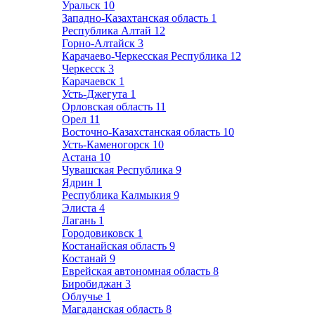
Уральск
10
Западно-Казахтанская область
1
Республика Алтай
12
Горно-Алтайск
3
Карачаево-Черкесская Республика
12
Черкесск
3
Карачаевск
1
Усть-Джегута
1
Орловская область
11
Орел
11
Восточно-Казахстанская область
10
Усть-Каменогорск
10
Астана
10
Чувашская Республика
9
Ядрин
1
Республика Калмыкия
9
Элиста
4
Лагань
1
Городовиковск
1
Костанайская область
9
Костанай
9
Еврейская автономная область
8
Биробиджан
3
Облучье
1
Магаданская область
8