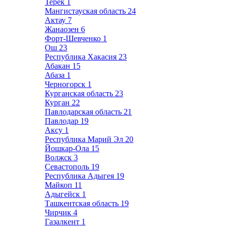
Терек
1
Мангистауская область
24
Актау
7
Жанаозен
6
Форт-Шевченко
1
Ош
23
Республика Хакасия
23
Абакан
15
Абаза
1
Черногорск
1
Курганская область
23
Курган
22
Павлодарская область
21
Павлодар
19
Аксу
1
Республика Марий Эл
20
Йошкар-Ола
15
Волжск
3
Севастополь
19
Республика Адыгея
19
Майкоп
11
Адыгейск
1
Ташкентская область
19
Чирчик
4
Газалкент
1