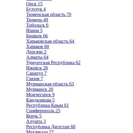
Орск
15
Бузулук
4
Тюменская область
70
Тюмень
49
Тобольск
6
Ишим
5
Бишкек
66
Харьковская область
64
Харьков
60
Дергачи
2
Алматы
64
Удмуртская Республика
62
Ижевск
28
Сарапул
7
Глазов
7
Мурманская область
63
Мурманск
20
Мончегорск
9
Кандалакша
5
Республика Крым
61
Симферополь
25
Керчь
5
Алушта
3
Республика Дагестан
60
Махачкала
27