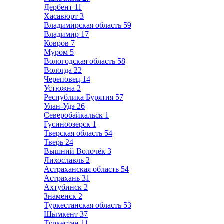
Дербент
11
Хасавюрт
3
Владимирская область
59
Владимир
17
Ковров
7
Муром
5
Вологодская область
58
Вологда
22
Череповец
14
Устюжна
2
Республика Бурятия
57
Улан-Удэ
26
Северобайкальск
1
Гусиноозерск
1
Тверская область
54
Тверь
24
Вышний Волочёк
3
Лихославль
2
Астраханская область
54
Астрахань
31
Ахтубинск
2
Знаменск
2
Туркестанская область
53
Шымкент
37
Туркестан
11