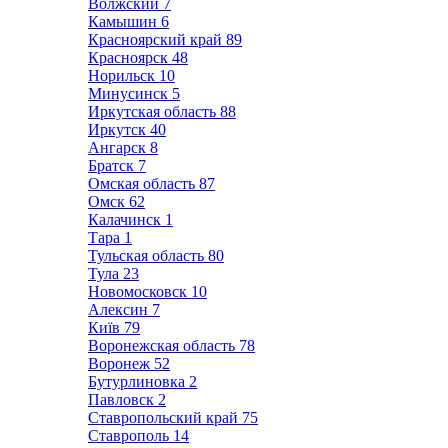
Волжский
7
Камышин
6
Красноярский край
89
Красноярск
48
Норильск
10
Минусинск
5
Иркутская область
88
Иркутск
40
Ангарск
8
Братск
7
Омская область
87
Омск
62
Калачинск
1
Тара
1
Тульская область
80
Тула
23
Новомосковск
10
Алексин
7
Київ
79
Воронежская область
78
Воронеж
52
Бутурлиновка
2
Павловск
2
Ставропольский край
75
Ставрополь
14