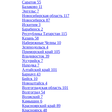
Саратов
55
Балаково
11
Энгельс
7
Новосибирская область
117
Новосибирск
87
Искитим
3
Барабинск
2
Республика Татарстан
115
Казань
58
Набережные Челны
10
Зеленодольск
4
Приморский край
105
Владивосток
39
Уссурийск
7
Находка
7
Алтайский край
101
Барнаул
43
Бийск
10
Новоалтайск
4
Волгоградская область
101
Волгоград
54
Волжский
7
Камышин
6
Красноярский край
89
Красноярск
48