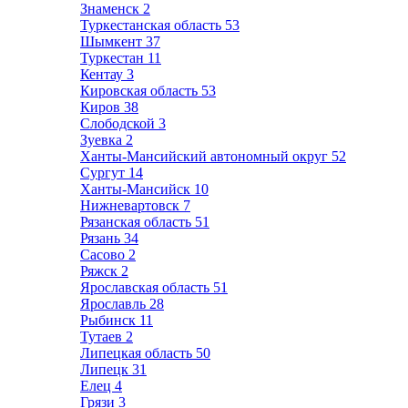
Знаменск
2
Туркестанская область
53
Шымкент
37
Туркестан
11
Кентау
3
Кировская область
53
Киров
38
Слободской
3
Зуевка
2
Ханты-Мансийский автономный округ
52
Сургут
14
Ханты-Мансийск
10
Нижневартовск
7
Рязанская область
51
Рязань
34
Сасово
2
Ряжск
2
Ярославская область
51
Ярославль
28
Рыбинск
11
Тутаев
2
Липецкая область
50
Липецк
31
Елец
4
Грязи
3