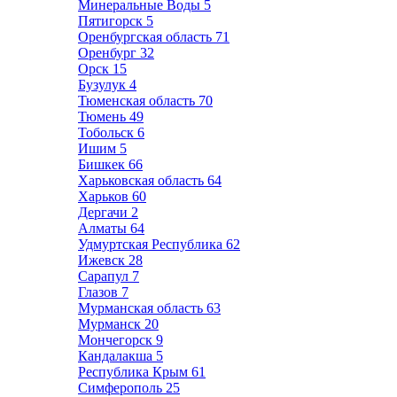
Минеральные Воды
5
Пятигорск
5
Оренбургская область
71
Оренбург
32
Орск
15
Бузулук
4
Тюменская область
70
Тюмень
49
Тобольск
6
Ишим
5
Бишкек
66
Харьковская область
64
Харьков
60
Дергачи
2
Алматы
64
Удмуртская Республика
62
Ижевск
28
Сарапул
7
Глазов
7
Мурманская область
63
Мурманск
20
Мончегорск
9
Кандалакша
5
Республика Крым
61
Симферополь
25