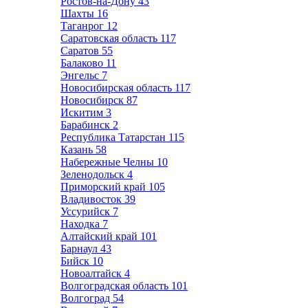
Ростов-на-Дону
43
Шахты
16
Таганрог
12
Саратовская область
117
Саратов
55
Балаково
11
Энгельс
7
Новосибирская область
117
Новосибирск
87
Искитим
3
Барабинск
2
Республика Татарстан
115
Казань
58
Набережные Челны
10
Зеленодольск
4
Приморский край
105
Владивосток
39
Уссурийск
7
Находка
7
Алтайский край
101
Барнаул
43
Бийск
10
Новоалтайск
4
Волгоградская область
101
Волгоград
54