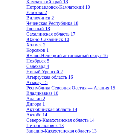
Камчатский край
18
Петропавловск-Камчатский
10
Елизово
2
Вилючинск
2
Чеченская Республика
18
Грозный
18
Сахалинская область
17
Южно-Сахалинск
10
Холмск
2
Корсаков
1
Ямало-Ненецкий автономный округ
16
Ноябрьск
5
Салехард
4
Новый Уренгой
2
Атырауская область
16
Атырау
15
Республика Северная Осетия — Алания
15
Владикавказ
10
Алагир
2
Дигора
1
Актюбинская область
14
Актобе
14
Северо-Казахстанская область
14
Петропавловск
13
Западно-Казахстанская область
13