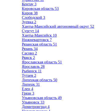
Кентау
3
Кировская область
53
Киров
38
Слободской
3
Зуевка
2
Ханты-Мансийский автономный округ
52
Сургут
14
Ханты-Мансийск
10
Нижневартовск
7
Рязанская область
51
Рязань
34
Сасово
2
Ряжск
2
Ярославская область
51
Ярославль
28
Рыбинск
11
Тутаев
2
Липецкая область
50
Липецк
31
Елец
4
Грязи
3
Ульяновская область
49
Ульяновск
33
Димитровград
4