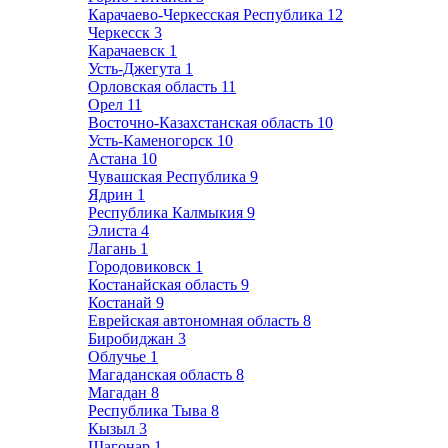
Карачаево-Черкесская Республика
12
Черкесск
3
Карачаевск
1
Усть-Джегута
1
Орловская область
11
Орел
11
Восточно-Казахстанская область
10
Усть-Каменогорск
10
Астана
10
Чувашская Республика
9
Ядрин
1
Республика Калмыкия
9
Элиста
4
Лагань
1
Городовиковск
1
Костанайская область
9
Костанай
9
Еврейская автономная область
8
Биробиджан
3
Облучье
1
Магаданская область
8
Магадан
8
Республика Тыва
8
Кызыл
3
Шагонар
1