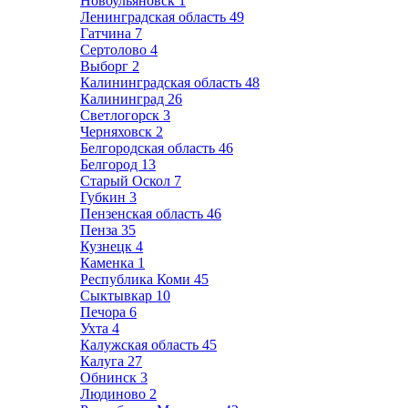
Новоульяновск
1
Ленинградская область
49
Гатчина
7
Сертолово
4
Выборг
2
Калининградская область
48
Калининград
26
Светлогорск
3
Черняховск
2
Белгородская область
46
Белгород
13
Старый Оскол
7
Губкин
3
Пензенская область
46
Пенза
35
Кузнецк
4
Каменка
1
Республика Коми
45
Сыктывкар
10
Печора
6
Ухта
4
Калужская область
45
Калуга
27
Обнинск
3
Людиново
2