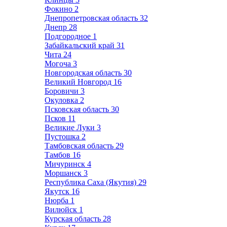
Фокино
2
Днепропетровская область
32
Днепр
28
Подгородное
1
Забайкальский край
31
Чита
24
Могоча
3
Новгородская область
30
Великий Новгород
16
Боровичи
3
Окуловка
2
Псковская область
30
Псков
11
Великие Луки
3
Пустошка
2
Тамбовская область
29
Тамбов
16
Мичуринск
4
Моршанск
3
Республика Саха (Якутия)
29
Якутск
16
Нюрба
1
Вилюйск
1
Курская область
28