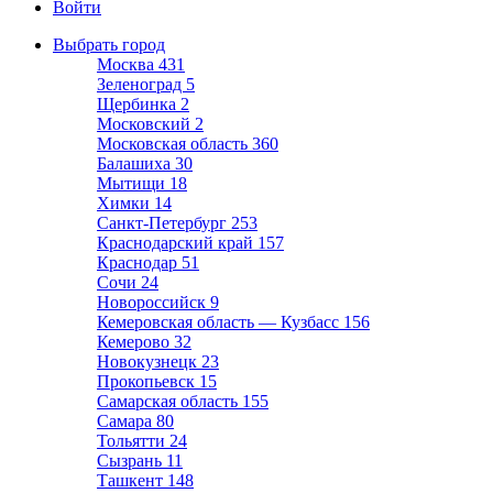
Войти
Выбрать город
Москва
431
Зеленоград
5
Щербинка
2
Московский
2
Московская область
360
Балашиха
30
Мытищи
18
Химки
14
Санкт-Петербург
253
Краснодарский край
157
Краснодар
51
Сочи
24
Новороссийск
9
Кемеровская область — Кузбасс
156
Кемерово
32
Новокузнецк
23
Прокопьевск
15
Самарская область
155
Самара
80
Тольятти
24
Сызрань
11
Ташкент
148