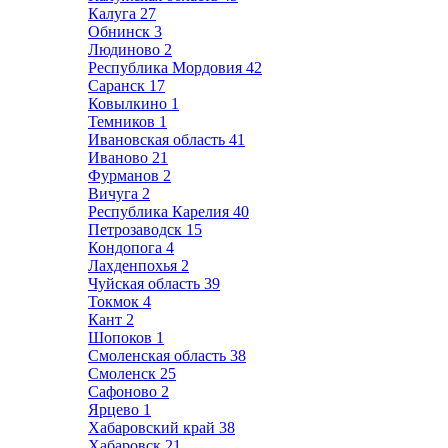
Калуга
27
Обнинск
3
Людиново
2
Республика Мордовия
42
Саранск
17
Ковылкино
1
Темников
1
Ивановская область
41
Иваново
21
Фурманов
2
Вичуга
2
Республика Карелия
40
Петрозаводск
15
Кондопога
4
Лахденпохья
2
Чуйская область
39
Токмок
4
Кант
2
Шопоков
1
Смоленская область
38
Смоленск
25
Сафоново
2
Ярцево
1
Хабаровский край
38
Хабаровск
21