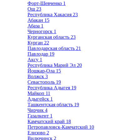
Форт-Шевченко
1
Ош
23
Республика Хакасия
23
Абакан
15
Абаза
1
Черногорск
1
Курганская область
23
Курган
22
Павлодарская область
21
Павлодар
19
Аксу
1
Республика Марий Эл
20
Йошкар-Ола
15
Волжск
3
Севастополь
19
Республика Адыгея
19
Майкоп
11
Адыгейск
1
Ташкентская область
19
Чирчик
4
Газалкент
1
Камчатский край
18
Петропавловск-Камчатский
10
Елизово
2
Вилючинск
2