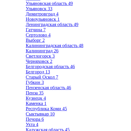
Ульяновская область
49
Ульяновск
33
Димитровград
4
Новоульяновск
1
Ленинградская область
49
Гатчина
7
Сертолово
4
Выборг
2
Калининградская область
48
Калининград
26
Светлогорск
3
Черняховск
2
Белгородская область
46
Белгород
13
Старый Оскол
7
Губкин
3
Пензенская область
46
Пенза
35
Кузнецк
4
Каменка
1
Республика Коми
45
Сыктывкар
10
Печора
6
Ухта
4
Калужская область
45