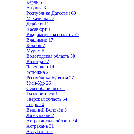
Керчь
5
Алушта
3
Республика Дагестан
60
Махачкала
27
Дербент
11
Хасавюрт
3
Владимирская область
59
Владимир
17
Ковров
7
Муром
5
Вологодская область
58
Вологда
22
Череповец
14
Устюжна
2
Республика Бурятия
57
Улан-Удэ
26
Северобайкальск
1
Гусиноозерск
1
Тверская область
54
Тверь
24
Вышний Волочёк
3
Лихославль
2
Астраханская область
54
Астрахань
31
Ахтубинск
2