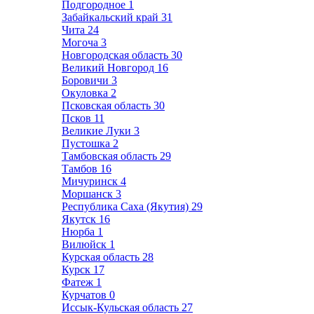
Подгородное
1
Забайкальский край
31
Чита
24
Могоча
3
Новгородская область
30
Великий Новгород
16
Боровичи
3
Окуловка
2
Псковская область
30
Псков
11
Великие Луки
3
Пустошка
2
Тамбовская область
29
Тамбов
16
Мичуринск
4
Моршанск
3
Республика Саха (Якутия)
29
Якутск
16
Нюрба
1
Вилюйск
1
Курская область
28
Курск
17
Фатеж
1
Курчатов
0
Иссык-Кульская область
27