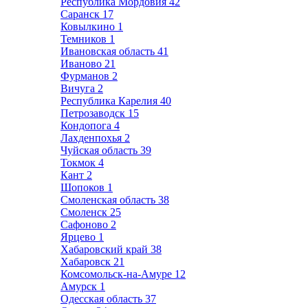
Республика Мордовия
42
Саранск
17
Ковылкино
1
Темников
1
Ивановская область
41
Иваново
21
Фурманов
2
Вичуга
2
Республика Карелия
40
Петрозаводск
15
Кондопога
4
Лахденпохья
2
Чуйская область
39
Токмок
4
Кант
2
Шопоков
1
Смоленская область
38
Смоленск
25
Сафоново
2
Ярцево
1
Хабаровский край
38
Хабаровск
21
Комсомольск-на-Амуре
12
Амурск
1
Одесская область
37