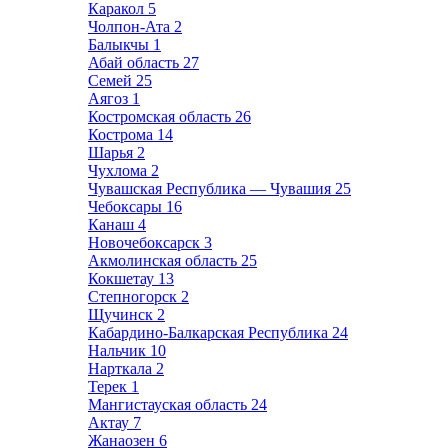
Каракол
5
Чолпон-Ата
2
Балыкчы
1
Абай область
27
Семей
25
Аягоз
1
Костромская область
26
Кострома
14
Шарья
2
Чухлома
2
Чувашская Республика — Чувашия
25
Чебоксары
16
Канаш
4
Новочебоксарск
3
Акмолинская область
25
Кокшетау
13
Степногорск
2
Щучинск
2
Кабардино-Балкарская Республика
24
Нальчик
10
Нарткала
2
Терек
1
Мангистауская область
24
Актау
7
Жанаозен
6