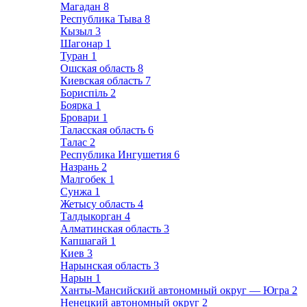
Магадан
8
Республика Тыва
8
Кызыл
3
Шагонар
1
Туран
1
Ошская область
8
Киевская область
7
Бориспіль
2
Боярка
1
Бровари
1
Таласская область
6
Талас
2
Республика Ингушетия
6
Назрань
2
Малгобек
1
Сунжа
1
Жетысу область
4
Талдыкорган
4
Алматинская область
3
Капшагай
1
Киев
3
Нарынская область
3
Нарын
1
Ханты-Мансийский автономный округ — Югра
2
Ненецкий автономный округ
2