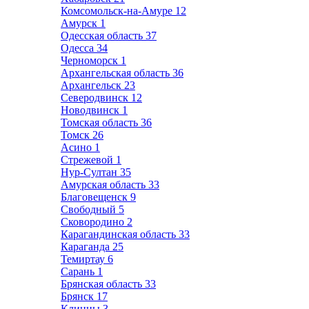
Комсомольск-на-Амуре
12
Амурск
1
Одесская область
37
Одесса
34
Черноморск
1
Архангельская область
36
Архангельск
23
Северодвинск
12
Новодвинск
1
Томская область
36
Томск
26
Асино
1
Стрежевой
1
Нур-Султан
35
Амурская область
33
Благовещенск
9
Свободный
5
Сковородино
2
Карагандинская область
33
Караганда
25
Темиртау
6
Сарань
1
Брянская область
33
Брянск
17
Клинцы
3