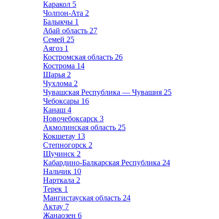
Каракол
5
Чолпон-Ата
2
Балыкчы
1
Абай область
27
Семей
25
Аягоз
1
Костромская область
26
Кострома
14
Шарья
2
Чухлома
2
Чувашская Республика — Чувашия
25
Чебоксары
16
Канаш
4
Новочебоксарск
3
Акмолинская область
25
Кокшетау
13
Степногорск
2
Щучинск
2
Кабардино-Балкарская Республика
24
Нальчик
10
Нарткала
2
Терек
1
Мангистауская область
24
Актау
7
Жанаозен
6