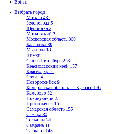
Войти
Выбрать город
Москва
431
Зеленоград
5
Щербинка
2
Московский
2
Московская область
360
Балашиха
30
Мытищи
18
Химки
14
Санкт-Петербург
253
Краснодарский край
157
Краснодар
51
Сочи
24
Новороссийск
9
Кемеровская область — Кузбасс
156
Кемерово
32
Новокузнецк
23
Прокопьевск
15
Самарская область
155
Самара
80
Тольятти
24
Сызрань
11
Ташкент
148