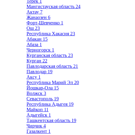
Терек
1
Мангистауская область
24
Актау
7
Жанаозен
6
Форт-Шевченко
1
Ош
23
Республика Хакасия
23
Абакан
15
Абаза
1
Черногорск
1
Курганская область
23
Курган
22
Павлодарская область
21
Павлодар
19
Аксу
1
Республика Марий Эл
20
Йошкар-Ола
15
Волжск
3
Севастополь
19
Республика Адыгея
19
Майкоп
11
Адыгейск
1
Ташкентская область
19
Чирчик
4
Газалкент
1