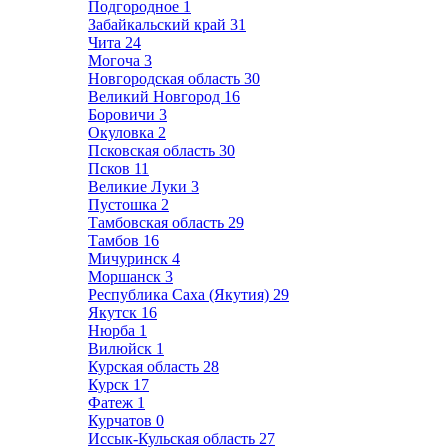
Подгородное
1
Забайкальский край
31
Чита
24
Могоча
3
Новгородская область
30
Великий Новгород
16
Боровичи
3
Окуловка
2
Псковская область
30
Псков
11
Великие Луки
3
Пустошка
2
Тамбовская область
29
Тамбов
16
Мичуринск
4
Моршанск
3
Республика Саха (Якутия)
29
Якутск
16
Нюрба
1
Вилюйск
1
Курская область
28
Курск
17
Фатеж
1
Курчатов
0
Иссык-Кульская область
27