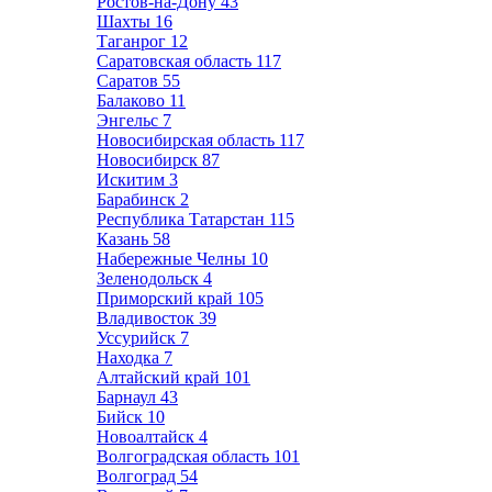
Ростов-на-Дону
43
Шахты
16
Таганрог
12
Саратовская область
117
Саратов
55
Балаково
11
Энгельс
7
Новосибирская область
117
Новосибирск
87
Искитим
3
Барабинск
2
Республика Татарстан
115
Казань
58
Набережные Челны
10
Зеленодольск
4
Приморский край
105
Владивосток
39
Уссурийск
7
Находка
7
Алтайский край
101
Барнаул
43
Бийск
10
Новоалтайск
4
Волгоградская область
101
Волгоград
54