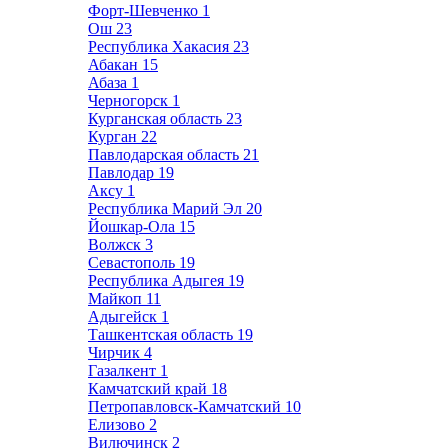
Форт-Шевченко
1
Ош
23
Республика Хакасия
23
Абакан
15
Абаза
1
Черногорск
1
Курганская область
23
Курган
22
Павлодарская область
21
Павлодар
19
Аксу
1
Республика Марий Эл
20
Йошкар-Ола
15
Волжск
3
Севастополь
19
Республика Адыгея
19
Майкоп
11
Адыгейск
1
Ташкентская область
19
Чирчик
4
Газалкент
1
Камчатский край
18
Петропавловск-Камчатский
10
Елизово
2
Вилючинск
2