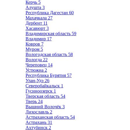
Керчь
5
Алушта
3
Республика Дагестан
60
Махачкала
27
Дербент
11
Хасавюрт
3
Владимирская область
59
Владимир
17
Ковров
7
Муром
5
Вологодская область
58
Вологда
22
Череповец
14
Устюжна
2
Республика Бурятия
57
Улан-Удэ
26
Северобайкальск
1
Гусиноозерск
1
Тверская область
54
Тверь
24
Вышний Волочёк
3
Лихославль
2
Астраханская область
54
Астрахань
31
Ахтубинск
2