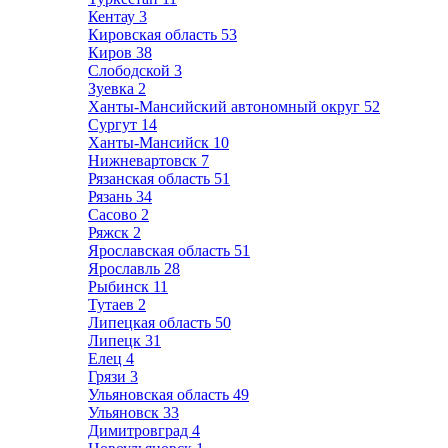
Кентау
3
Кировская область
53
Киров
38
Слободской
3
Зуевка
2
Ханты-Мансийский автономный округ
52
Сургут
14
Ханты-Мансийск
10
Нижневартовск
7
Рязанская область
51
Рязань
34
Сасово
2
Ряжск
2
Ярославская область
51
Ярославль
28
Рыбинск
11
Тутаев
2
Липецкая область
50
Липецк
31
Елец
4
Грязи
3
Ульяновская область
49
Ульяновск
33
Димитровград
4