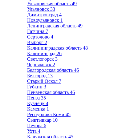
Ульяновская область
49
Ульяновск
33
Димитровград
4
Новоульяновск
1
Ленинградская область
49
Гатчина
7
Сертолово
4
Выборг
2
Калининградская область
48
Калининград
26
Светлогорск
3
Черняховск
2
Белгородская область
46
Белгород
13
Старый Оскол
7
Губкин
3
Пензенская область
46
Пенза
35
Кузнецк
4
Каменка
1
Республика Коми
45
Сыктывкар
10
Печора
6
Ухта
4
Калужская область
45