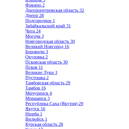
Фокино
2
Днепропетровская область
32
Днепр
28
Подгородное
1
Забайкальский край
31
Чита
24
Могоча
3
Новгородская область
30
Великий Новгород
16
Боровичи
3
Окуловка
2
Псковская область
30
Псков
11
Великие Луки
3
Пустошка
2
Тамбовская область
29
Тамбов
16
Мичуринск
4
Моршанск
3
Республика Саха (Якутия)
29
Якутск
16
Нюрба
1
Вилюйск
1
Курская область
28