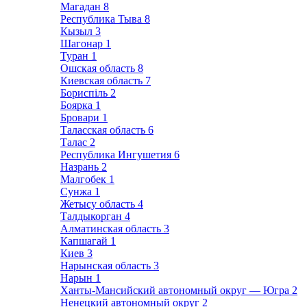
Магадан
8
Республика Тыва
8
Кызыл
3
Шагонар
1
Туран
1
Ошская область
8
Киевская область
7
Бориспіль
2
Боярка
1
Бровари
1
Таласская область
6
Талас
2
Республика Ингушетия
6
Назрань
2
Малгобек
1
Сунжа
1
Жетысу область
4
Талдыкорган
4
Алматинская область
3
Капшагай
1
Киев
3
Нарынская область
3
Нарын
1
Ханты-Мансийский автономный округ — Югра
2
Ненецкий автономный округ
2