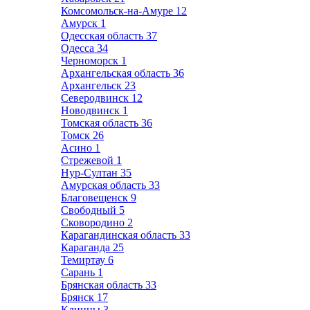
Комсомольск-на-Амуре
12
Амурск
1
Одесская область
37
Одесса
34
Черноморск
1
Архангельская область
36
Архангельск
23
Северодвинск
12
Новодвинск
1
Томская область
36
Томск
26
Асино
1
Стрежевой
1
Нур-Султан
35
Амурская область
33
Благовещенск
9
Свободный
5
Сковородино
2
Карагандинская область
33
Караганда
25
Темиртау
6
Сарань
1
Брянская область
33
Брянск
17
Клинцы
3