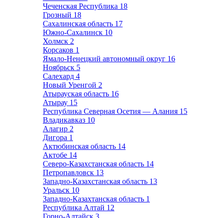
Чеченская Республика
18
Грозный
18
Сахалинская область
17
Южно-Сахалинск
10
Холмск
2
Корсаков
1
Ямало-Ненецкий автономный округ
16
Ноябрьск
5
Салехард
4
Новый Уренгой
2
Атырауская область
16
Атырау
15
Республика Северная Осетия — Алания
15
Владикавказ
10
Алагир
2
Дигора
1
Актюбинская область
14
Актобе
14
Северо-Казахстанская область
14
Петропавловск
13
Западно-Казахстанская область
13
Уральск
10
Западно-Казахтанская область
1
Республика Алтай
12
Горно-Алтайск
3