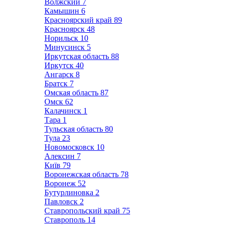
Волжский
7
Камышин
6
Красноярский край
89
Красноярск
48
Норильск
10
Минусинск
5
Иркутская область
88
Иркутск
40
Ангарск
8
Братск
7
Омская область
87
Омск
62
Калачинск
1
Тара
1
Тульская область
80
Тула
23
Новомосковск
10
Алексин
7
Київ
79
Воронежская область
78
Воронеж
52
Бутурлиновка
2
Павловск
2
Ставропольский край
75
Ставрополь
14