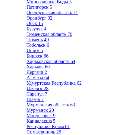
Минеральные Воды
5
Пятигорск
5
Оренбургская область
71
Оренбург
32
Орск
15
Бузулук
4
Тюменская область
70
Тюмень
49
Тобольск
6
Ишим
5
Бишкек
66
Харьковская область
64
Харьков
60
Дергачи
2
Алматы
64
Удмуртская Республика
62
Ижевск
28
Сарапул
7
Глазов
7
Мурманская область
63
Мурманск
20
Мончегорск
9
Кандалакша
5
Республика Крым
61
Симферополь
25