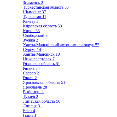
Знаменск
2
Туркестанская область
53
Шымкент
37
Туркестан
11
Кентау
3
Кировская область
53
Киров
38
Слободской
3
Зуевка
2
Ханты-Мансийский автономный округ
52
Сургут
14
Ханты-Мансийск
10
Нижневартовск
7
Рязанская область
51
Рязань
34
Сасово
2
Ряжск
2
Ярославская область
51
Ярославль
28
Рыбинск
11
Тутаев
2
Липецкая область
50
Липецк
31
Елец
4
Грязи
3