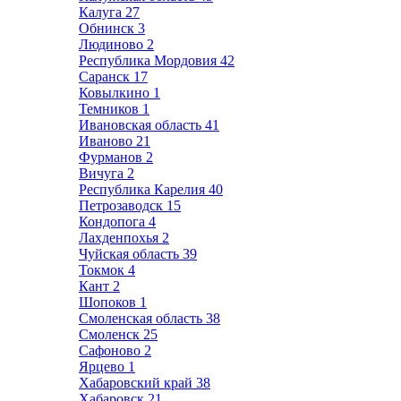
Калуга
27
Обнинск
3
Людиново
2
Республика Мордовия
42
Саранск
17
Ковылкино
1
Темников
1
Ивановская область
41
Иваново
21
Фурманов
2
Вичуга
2
Республика Карелия
40
Петрозаводск
15
Кондопога
4
Лахденпохья
2
Чуйская область
39
Токмок
4
Кант
2
Шопоков
1
Смоленская область
38
Смоленск
25
Сафоново
2
Ярцево
1
Хабаровский край
38
Хабаровск
21