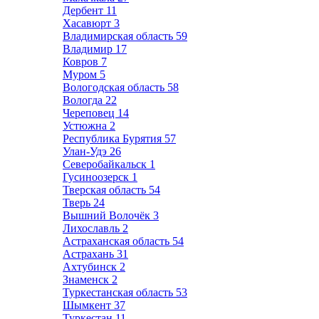
Дербент
11
Хасавюрт
3
Владимирская область
59
Владимир
17
Ковров
7
Муром
5
Вологодская область
58
Вологда
22
Череповец
14
Устюжна
2
Республика Бурятия
57
Улан-Удэ
26
Северобайкальск
1
Гусиноозерск
1
Тверская область
54
Тверь
24
Вышний Волочёк
3
Лихославль
2
Астраханская область
54
Астрахань
31
Ахтубинск
2
Знаменск
2
Туркестанская область
53
Шымкент
37
Туркестан
11