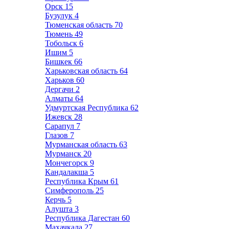
Орск
15
Бузулук
4
Тюменская область
70
Тюмень
49
Тобольск
6
Ишим
5
Бишкек
66
Харьковская область
64
Харьков
60
Дергачи
2
Алматы
64
Удмуртская Республика
62
Ижевск
28
Сарапул
7
Глазов
7
Мурманская область
63
Мурманск
20
Мончегорск
9
Кандалакша
5
Республика Крым
61
Симферополь
25
Керчь
5
Алушта
3
Республика Дагестан
60
Махачкала
27