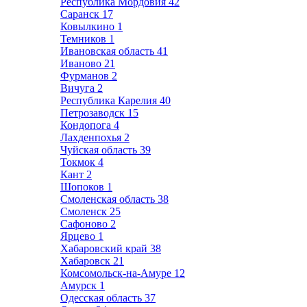
Республика Мордовия
42
Саранск
17
Ковылкино
1
Темников
1
Ивановская область
41
Иваново
21
Фурманов
2
Вичуга
2
Республика Карелия
40
Петрозаводск
15
Кондопога
4
Лахденпохья
2
Чуйская область
39
Токмок
4
Кант
2
Шопоков
1
Смоленская область
38
Смоленск
25
Сафоново
2
Ярцево
1
Хабаровский край
38
Хабаровск
21
Комсомольск-на-Амуре
12
Амурск
1
Одесская область
37