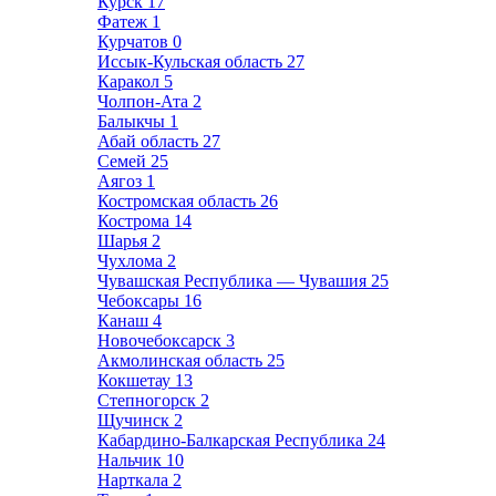
Курск
17
Фатеж
1
Курчатов
0
Иссык-Кульская область
27
Каракол
5
Чолпон-Ата
2
Балыкчы
1
Абай область
27
Семей
25
Аягоз
1
Костромская область
26
Кострома
14
Шарья
2
Чухлома
2
Чувашская Республика — Чувашия
25
Чебоксары
16
Канаш
4
Новочебоксарск
3
Акмолинская область
25
Кокшетау
13
Степногорск
2
Щучинск
2
Кабардино-Балкарская Республика
24
Нальчик
10
Нарткала
2