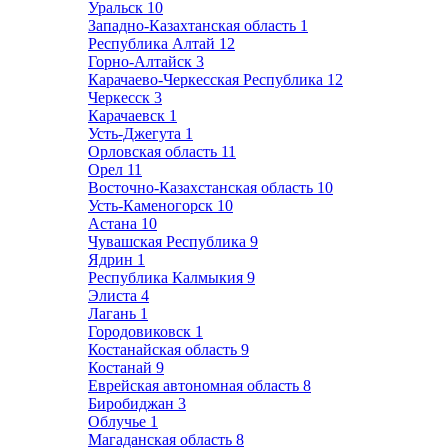
Уральск
10
Западно-Казахтанская область
1
Республика Алтай
12
Горно-Алтайск
3
Карачаево-Черкесская Республика
12
Черкесск
3
Карачаевск
1
Усть-Джегута
1
Орловская область
11
Орел
11
Восточно-Казахстанская область
10
Усть-Каменогорск
10
Астана
10
Чувашская Республика
9
Ядрин
1
Республика Калмыкия
9
Элиста
4
Лагань
1
Городовиковск
1
Костанайская область
9
Костанай
9
Еврейская автономная область
8
Биробиджан
3
Облучье
1
Магаданская область
8