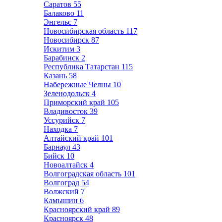
Саратов
55
Балаково
11
Энгельс
7
Новосибирская область
117
Новосибирск
87
Искитим
3
Барабинск
2
Республика Татарстан
115
Казань
58
Набережные Челны
10
Зеленодольск
4
Приморский край
105
Владивосток
39
Уссурийск
7
Находка
7
Алтайский край
101
Барнаул
43
Бийск
10
Новоалтайск
4
Волгоградская область
101
Волгоград
54
Волжский
7
Камышин
6
Красноярский край
89
Красноярск
48