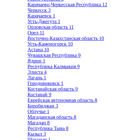
Карачаево-Черкесская Республика
12
Черкесск
3
Карачаевск
1
Усть-Джегута
1
Орловская область
11
Орел
11
Восточно-Казахстанская область
10
Усть-Каменогорск
10
Астана
10
Чувашская Республика
9
Ядрин
1
Республика Калмыкия
9
Элиста
4
Лагань
1
Городовиковск
1
Костанайская область
9
Костанай
9
Еврейская автономная область
8
Биробиджан
3
Облучье
1
Магаданская область
8
Магадан
8
Республика Тыва
8
Кызыл
3
Шагонар
1