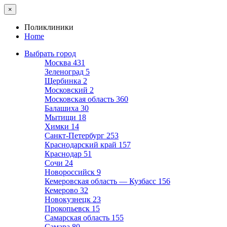
×
Поликлиники
Home
Выбрать город
Москва
431
Зеленоград
5
Щербинка
2
Московский
2
Московская область
360
Балашиха
30
Мытищи
18
Химки
14
Санкт-Петербург
253
Краснодарский край
157
Краснодар
51
Сочи
24
Новороссийск
9
Кемеровская область — Кузбасс
156
Кемерово
32
Новокузнецк
23
Прокопьевск
15
Самарская область
155
Самара
80