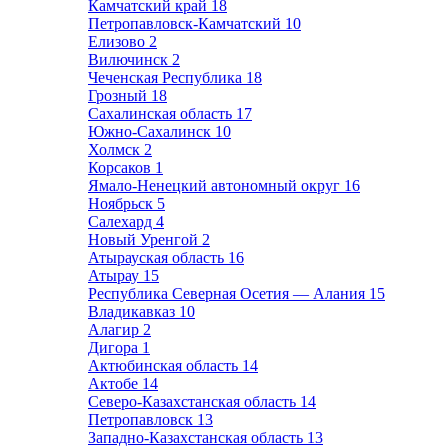
Камчатский край
18
Петропавловск-Камчатский
10
Елизово
2
Вилючинск
2
Чеченская Республика
18
Грозный
18
Сахалинская область
17
Южно-Сахалинск
10
Холмск
2
Корсаков
1
Ямало-Ненецкий автономный округ
16
Ноябрьск
5
Салехард
4
Новый Уренгой
2
Атырауская область
16
Атырау
15
Республика Северная Осетия — Алания
15
Владикавказ
10
Алагир
2
Дигора
1
Актюбинская область
14
Актобе
14
Северо-Казахстанская область
14
Петропавловск
13
Западно-Казахстанская область
13