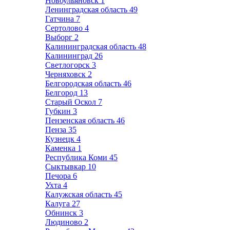
Новоульяновск
1
Ленинградская область
49
Гатчина
7
Сертолово
4
Выборг
2
Калининградская область
48
Калининград
26
Светлогорск
3
Черняховск
2
Белгородская область
46
Белгород
13
Старый Оскол
7
Губкин
3
Пензенская область
46
Пенза
35
Кузнецк
4
Каменка
1
Республика Коми
45
Сыктывкар
10
Печора
6
Ухта
4
Калужская область
45
Калуга
27
Обнинск
3
Людиново
2