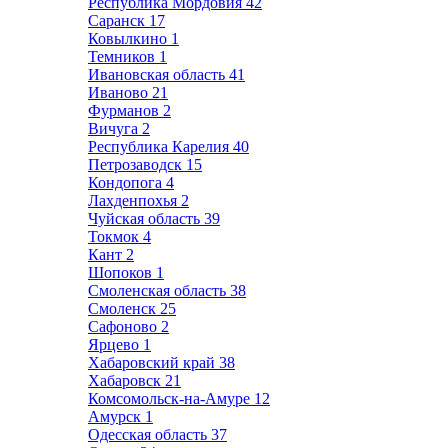
Республика Мордовия
42
Саранск
17
Ковылкино
1
Темников
1
Ивановская область
41
Иваново
21
Фурманов
2
Вичуга
2
Республика Карелия
40
Петрозаводск
15
Кондопога
4
Лахденпохья
2
Чуйская область
39
Токмок
4
Кант
2
Шопоков
1
Смоленская область
38
Смоленск
25
Сафоново
2
Ярцево
1
Хабаровский край
38
Хабаровск
21
Комсомольск-на-Амуре
12
Амурск
1
Одесская область
37