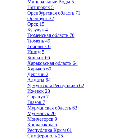
Минеральные Воды
5
Пятигорск
5
Оренбургская область
71
Оренбург
32
Орск
15
Бузулук
4
Тюменская область
70
Тюмень
49
Тобольск
6
Ишим
5
Бишкек
66
Харьковская область
64
Харьков
60
Дергачи
2
Алматы
64
Удмуртская Республика
62
Ижевск
28
Сарапул
7
Глазов
7
Мурманская область
63
Мурманск
20
Мончегорск
9
Кандалакша
5
Республика Крым
61
Симферополь
25