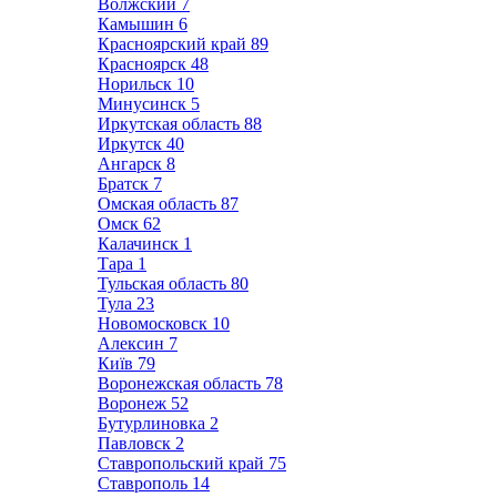
Волжский
7
Камышин
6
Красноярский край
89
Красноярск
48
Норильск
10
Минусинск
5
Иркутская область
88
Иркутск
40
Ангарск
8
Братск
7
Омская область
87
Омск
62
Калачинск
1
Тара
1
Тульская область
80
Тула
23
Новомосковск
10
Алексин
7
Київ
79
Воронежская область
78
Воронеж
52
Бутурлиновка
2
Павловск
2
Ставропольский край
75
Ставрополь
14