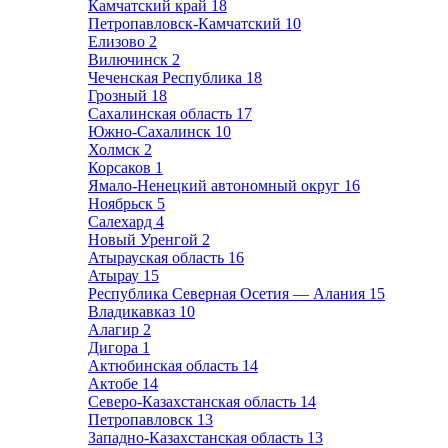
Камчатский край
18
Петропавловск-Камчатский
10
Елизово
2
Вилючинск
2
Чеченская Республика
18
Грозный
18
Сахалинская область
17
Южно-Сахалинск
10
Холмск
2
Корсаков
1
Ямало-Ненецкий автономный округ
16
Ноябрьск
5
Салехард
4
Новый Уренгой
2
Атырауская область
16
Атырау
15
Республика Северная Осетия — Алания
15
Владикавказ
10
Алагир
2
Дигора
1
Актюбинская область
14
Актобе
14
Северо-Казахстанская область
14
Петропавловск
13
Западно-Казахстанская область
13