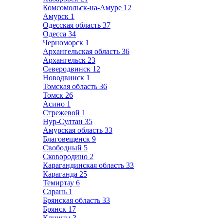
Комсомольск-на-Амуре
12
Амурск
1
Одесская область
37
Одесса
34
Черноморск
1
Архангельская область
36
Архангельск
23
Северодвинск
12
Новодвинск
1
Томская область
36
Томск
26
Асино
1
Стрежевой
1
Нур-Султан
35
Амурская область
33
Благовещенск
9
Свободный
5
Сковородино
2
Карагандинская область
33
Караганда
25
Темиртау
6
Сарань
1
Брянская область
33
Брянск
17
Клинцы
3