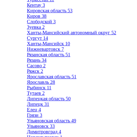
Кентау
3
Кировская область
53
Киров
38
Слободской
3
Зуевка
2
Ханты-Мансийский автономный округ
52
Сургут
14
Ханты-Мансийск
10
Нижневартовск
7
Рязанская область
51
Рязань
34
Сасово
2
Ряжск
2
Ярославская область
51
Ярославль
28
Рыбинск
11
Тутаев
2
Липецкая область
50
Липецк
31
Елец
4
Грязи
3
Ульяновская область
49
Ульяновск
33
Димитровград
4