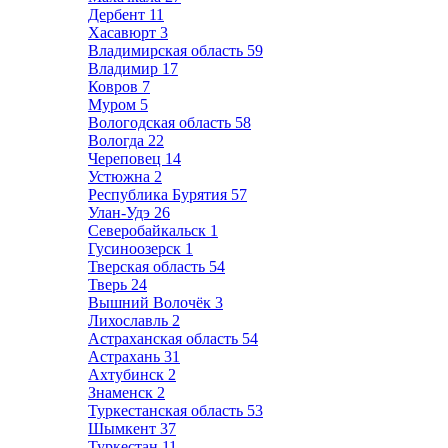
Дербент
11
Хасавюрт
3
Владимирская область
59
Владимир
17
Ковров
7
Муром
5
Вологодская область
58
Вологда
22
Череповец
14
Устюжна
2
Республика Бурятия
57
Улан-Удэ
26
Северобайкальск
1
Гусиноозерск
1
Тверская область
54
Тверь
24
Вышний Волочёк
3
Лихославль
2
Астраханская область
54
Астрахань
31
Ахтубинск
2
Знаменск
2
Туркестанская область
53
Шымкент
37
Туркестан
11