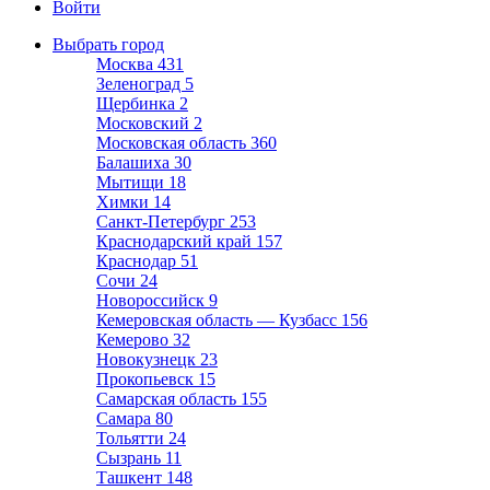
Войти
Выбрать город
Москва
431
Зеленоград
5
Щербинка
2
Московский
2
Московская область
360
Балашиха
30
Мытищи
18
Химки
14
Санкт-Петербург
253
Краснодарский край
157
Краснодар
51
Сочи
24
Новороссийск
9
Кемеровская область — Кузбасс
156
Кемерово
32
Новокузнецк
23
Прокопьевск
15
Самарская область
155
Самара
80
Тольятти
24
Сызрань
11
Ташкент
148