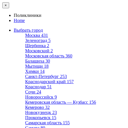
×
Поликлиники
Home
Выбрать город
Москва
431
Зеленоград
5
Щербинка
2
Московский
2
Московская область
360
Балашиха
30
Мытищи
18
Химки
14
Санкт-Петербург
253
Краснодарский край
157
Краснодар
51
Сочи
24
Новороссийск
9
Кемеровская область — Кузбасс
156
Кемерово
32
Новокузнецк
23
Прокопьевск
15
Самарская область
155
Самара
80