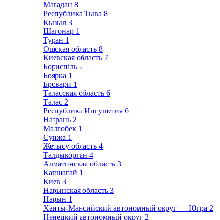
Магадан
8
Республика Тыва
8
Кызыл
3
Шагонар
1
Туран
1
Ошская область
8
Киевская область
7
Бориспіль
2
Боярка
1
Бровари
1
Таласская область
6
Талас
2
Республика Ингушетия
6
Назрань
2
Малгобек
1
Сунжа
1
Жетысу область
4
Талдыкорган
4
Алматинская область
3
Капшагай
1
Киев
3
Нарынская область
3
Нарын
1
Ханты-Мансийский автономный округ — Югра
2
Ненецкий автономный округ
2