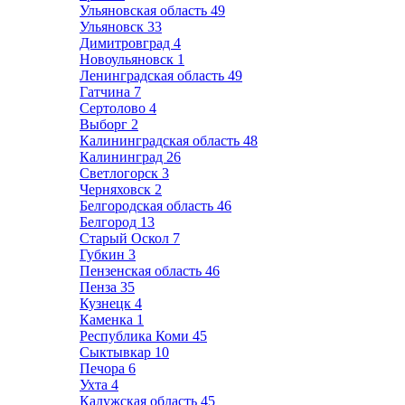
Ульяновская область
49
Ульяновск
33
Димитровград
4
Новоульяновск
1
Ленинградская область
49
Гатчина
7
Сертолово
4
Выборг
2
Калининградская область
48
Калининград
26
Светлогорск
3
Черняховск
2
Белгородская область
46
Белгород
13
Старый Оскол
7
Губкин
3
Пензенская область
46
Пенза
35
Кузнецк
4
Каменка
1
Республика Коми
45
Сыктывкар
10
Печора
6
Ухта
4
Калужская область
45