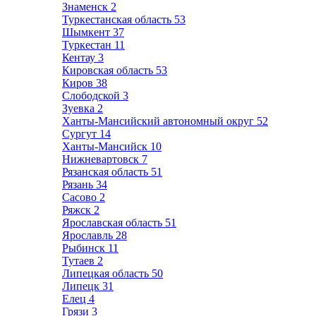
Знаменск
2
Туркестанская область
53
Шымкент
37
Туркестан
11
Кентау
3
Кировская область
53
Киров
38
Слободской
3
Зуевка
2
Ханты-Мансийский автономный округ
52
Сургут
14
Ханты-Мансийск
10
Нижневартовск
7
Рязанская область
51
Рязань
34
Сасово
2
Ряжск
2
Ярославская область
51
Ярославль
28
Рыбинск
11
Тутаев
2
Липецкая область
50
Липецк
31
Елец
4
Грязи
3