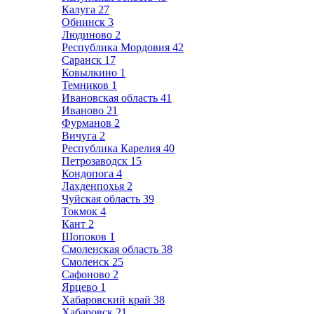
Калуга
27
Обнинск
3
Людиново
2
Республика Мордовия
42
Саранск
17
Ковылкино
1
Темников
1
Ивановская область
41
Иваново
21
Фурманов
2
Вичуга
2
Республика Карелия
40
Петрозаводск
15
Кондопога
4
Лахденпохья
2
Чуйская область
39
Токмок
4
Кант
2
Шопоков
1
Смоленская область
38
Смоленск
25
Сафоново
2
Ярцево
1
Хабаровский край
38
Хабаровск
21