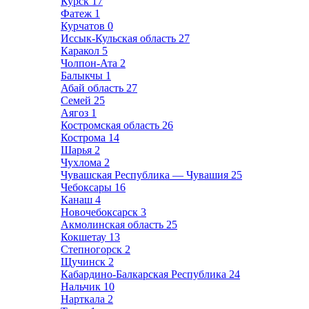
Курск
17
Фатеж
1
Курчатов
0
Иссык-Кульская область
27
Каракол
5
Чолпон-Ата
2
Балыкчы
1
Абай область
27
Семей
25
Аягоз
1
Костромская область
26
Кострома
14
Шарья
2
Чухлома
2
Чувашская Республика — Чувашия
25
Чебоксары
16
Канаш
4
Новочебоксарск
3
Акмолинская область
25
Кокшетау
13
Степногорск
2
Щучинск
2
Кабардино-Балкарская Республика
24
Нальчик
10
Нарткала
2