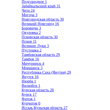
Подгородное
1
Забайкальский край
31
Чита
24
Могоча
3
Новгородская область
30
Великий Новгород
16
Боровичи
3
Окуловка
2
Псковская область
30
Псков
11
Великие Луки
3
Пустошка
2
Тамбовская область
29
Тамбов
16
Мичуринск
4
Моршанск
3
Республика Саха (Якутия)
29
Якутск
16
Нюрба
1
Вилюйск
1
Курская область
28
Курск
17
Фатеж
1
Курчатов
0
Иссык-Кульская область
27