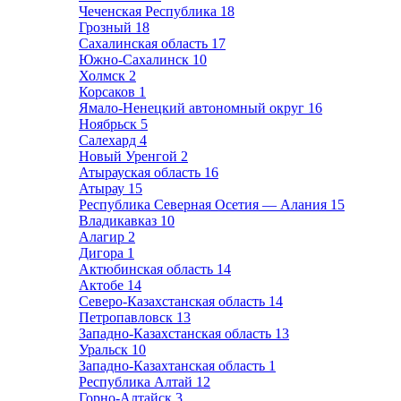
Чеченская Республика
18
Грозный
18
Сахалинская область
17
Южно-Сахалинск
10
Холмск
2
Корсаков
1
Ямало-Ненецкий автономный округ
16
Ноябрьск
5
Салехард
4
Новый Уренгой
2
Атырауская область
16
Атырау
15
Республика Северная Осетия — Алания
15
Владикавказ
10
Алагир
2
Дигора
1
Актюбинская область
14
Актобе
14
Северо-Казахстанская область
14
Петропавловск
13
Западно-Казахстанская область
13
Уральск
10
Западно-Казахтанская область
1
Республика Алтай
12
Горно-Алтайск
3