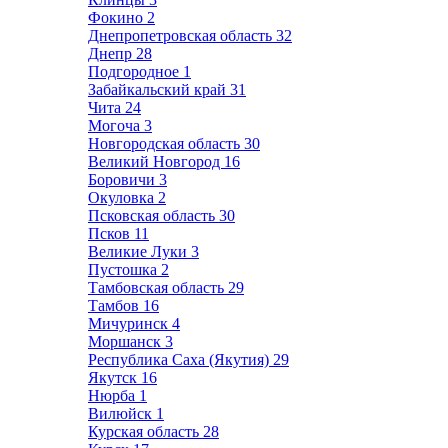
Фокино
2
Днепропетровская область
32
Днепр
28
Подгородное
1
Забайкальский край
31
Чита
24
Могоча
3
Новгородская область
30
Великий Новгород
16
Боровичи
3
Окуловка
2
Псковская область
30
Псков
11
Великие Луки
3
Пустошка
2
Тамбовская область
29
Тамбов
16
Мичуринск
4
Моршанск
3
Республика Саха (Якутия)
29
Якутск
16
Нюрба
1
Вилюйск
1
Курская область
28