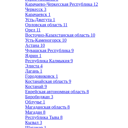
Карачаево-Черкесская Республика
12
Черкесск
3
Карачаевск
1
Усть-Джегута
1
Орловская область
11
Орел
11
Восточно-Казахстанская область
10
Усть-Каменогорск
10
Астана
10
Чувашская Республика
9
Ядрин
1
Республика Калмыкия
9
Элиста
4
Лагань
1
Городовиковск
1
Костанайская область
9
Костанай
9
Еврейская автономная область
8
Биробиджан
3
Облучье
1
Магаданская область
8
Магадан
8
Республика Тыва
8
Кызыл
3
Шагонар
1