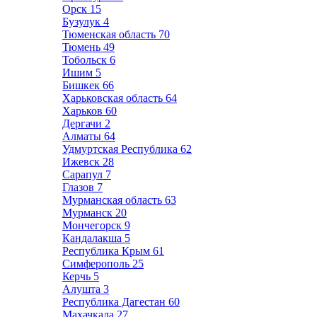
Орск
15
Бузулук
4
Тюменская область
70
Тюмень
49
Тобольск
6
Ишим
5
Бишкек
66
Харьковская область
64
Харьков
60
Дергачи
2
Алматы
64
Удмуртская Республика
62
Ижевск
28
Сарапул
7
Глазов
7
Мурманская область
63
Мурманск
20
Мончегорск
9
Кандалакша
5
Республика Крым
61
Симферополь
25
Керчь
5
Алушта
3
Республика Дагестан
60
Махачкала
27