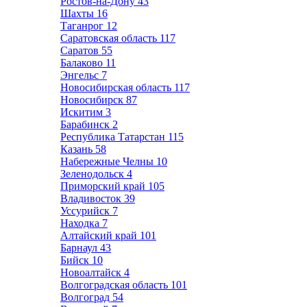
Ростов-на-Дону
43
Шахты
16
Таганрог
12
Саратовская область
117
Саратов
55
Балаково
11
Энгельс
7
Новосибирская область
117
Новосибирск
87
Искитим
3
Барабинск
2
Республика Татарстан
115
Казань
58
Набережные Челны
10
Зеленодольск
4
Приморский край
105
Владивосток
39
Уссурийск
7
Находка
7
Алтайский край
101
Барнаул
43
Бийск
10
Новоалтайск
4
Волгоградская область
101
Волгоград
54