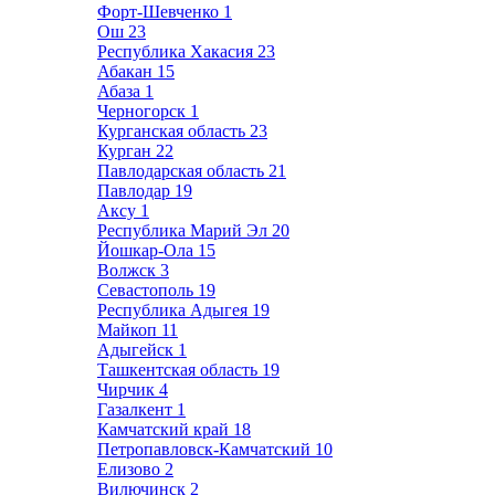
Форт-Шевченко
1
Ош
23
Республика Хакасия
23
Абакан
15
Абаза
1
Черногорск
1
Курганская область
23
Курган
22
Павлодарская область
21
Павлодар
19
Аксу
1
Республика Марий Эл
20
Йошкар-Ола
15
Волжск
3
Севастополь
19
Республика Адыгея
19
Майкоп
11
Адыгейск
1
Ташкентская область
19
Чирчик
4
Газалкент
1
Камчатский край
18
Петропавловск-Камчатский
10
Елизово
2
Вилючинск
2