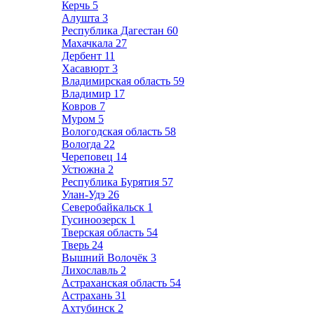
Керчь
5
Алушта
3
Республика Дагестан
60
Махачкала
27
Дербент
11
Хасавюрт
3
Владимирская область
59
Владимир
17
Ковров
7
Муром
5
Вологодская область
58
Вологда
22
Череповец
14
Устюжна
2
Республика Бурятия
57
Улан-Удэ
26
Северобайкальск
1
Гусиноозерск
1
Тверская область
54
Тверь
24
Вышний Волочёк
3
Лихославль
2
Астраханская область
54
Астрахань
31
Ахтубинск
2