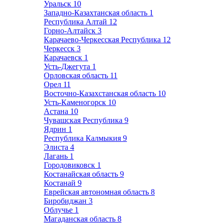
Уральск
10
Западно-Казахтанская область
1
Республика Алтай
12
Горно-Алтайск
3
Карачаево-Черкесская Республика
12
Черкесск
3
Карачаевск
1
Усть-Джегута
1
Орловская область
11
Орел
11
Восточно-Казахстанская область
10
Усть-Каменогорск
10
Астана
10
Чувашская Республика
9
Ядрин
1
Республика Калмыкия
9
Элиста
4
Лагань
1
Городовиковск
1
Костанайская область
9
Костанай
9
Еврейская автономная область
8
Биробиджан
3
Облучье
1
Магаданская область
8