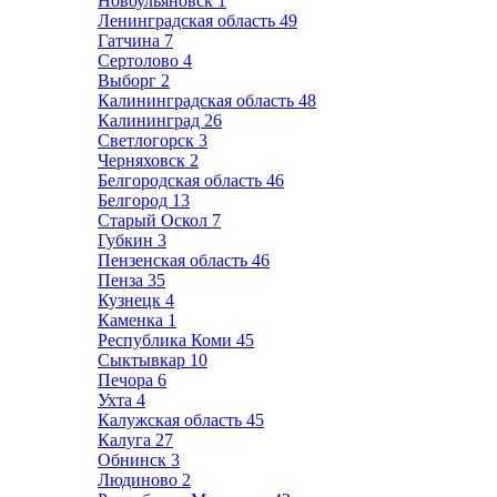
Новоульяновск
1
Ленинградская область
49
Гатчина
7
Сертолово
4
Выборг
2
Калининградская область
48
Калининград
26
Светлогорск
3
Черняховск
2
Белгородская область
46
Белгород
13
Старый Оскол
7
Губкин
3
Пензенская область
46
Пенза
35
Кузнецк
4
Каменка
1
Республика Коми
45
Сыктывкар
10
Печора
6
Ухта
4
Калужская область
45
Калуга
27
Обнинск
3
Людиново
2