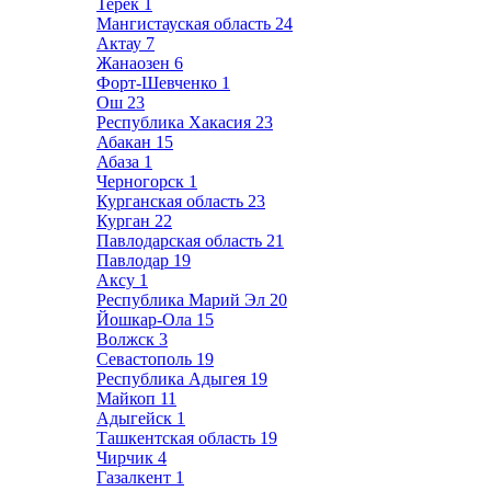
Терек
1
Мангистауская область
24
Актау
7
Жанаозен
6
Форт-Шевченко
1
Ош
23
Республика Хакасия
23
Абакан
15
Абаза
1
Черногорск
1
Курганская область
23
Курган
22
Павлодарская область
21
Павлодар
19
Аксу
1
Республика Марий Эл
20
Йошкар-Ола
15
Волжск
3
Севастополь
19
Республика Адыгея
19
Майкоп
11
Адыгейск
1
Ташкентская область
19
Чирчик
4
Газалкент
1