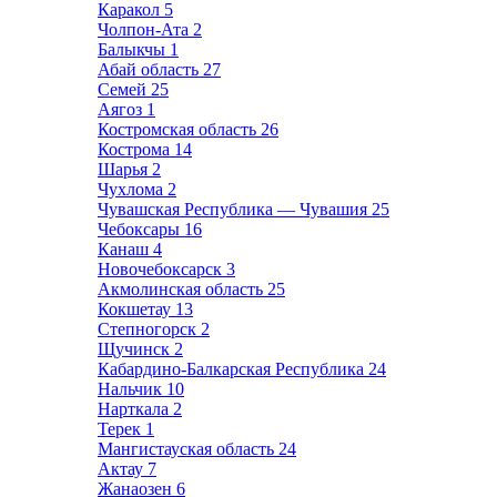
Каракол
5
Чолпон-Ата
2
Балыкчы
1
Абай область
27
Семей
25
Аягоз
1
Костромская область
26
Кострома
14
Шарья
2
Чухлома
2
Чувашская Республика — Чувашия
25
Чебоксары
16
Канаш
4
Новочебоксарск
3
Акмолинская область
25
Кокшетау
13
Степногорск
2
Щучинск
2
Кабардино-Балкарская Республика
24
Нальчик
10
Нарткала
2
Терек
1
Мангистауская область
24
Актау
7
Жанаозен
6