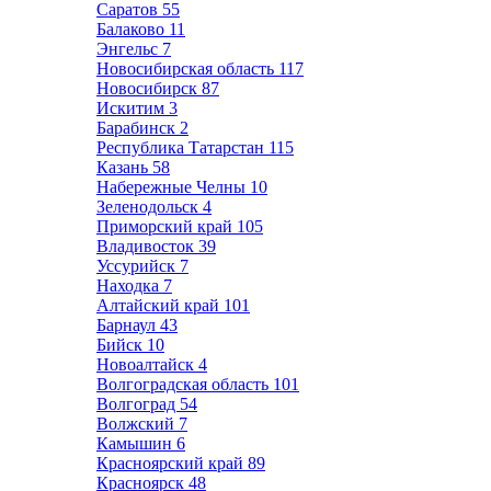
Саратов
55
Балаково
11
Энгельс
7
Новосибирская область
117
Новосибирск
87
Искитим
3
Барабинск
2
Республика Татарстан
115
Казань
58
Набережные Челны
10
Зеленодольск
4
Приморский край
105
Владивосток
39
Уссурийск
7
Находка
7
Алтайский край
101
Барнаул
43
Бийск
10
Новоалтайск
4
Волгоградская область
101
Волгоград
54
Волжский
7
Камышин
6
Красноярский край
89
Красноярск
48