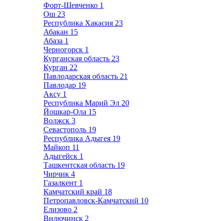
Форт-Шевченко
1
Ош
23
Республика Хакасия
23
Абакан
15
Абаза
1
Черногорск
1
Курганская область
23
Курган
22
Павлодарская область
21
Павлодар
19
Аксу
1
Республика Марий Эл
20
Йошкар-Ола
15
Волжск
3
Севастополь
19
Республика Адыгея
19
Майкоп
11
Адыгейск
1
Ташкентская область
19
Чирчик
4
Газалкент
1
Камчатский край
18
Петропавловск-Камчатский
10
Елизово
2
Вилючинск
2