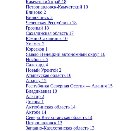
Камчатский край
18
Петропавловск-Камчатский
10
Елизово
2
Вилючинск
2
Чеченская Республика
18
Грозный
18
Сахалинская область
17
Южно-Сахалинск
10
Холмск
2
Корсаков
1
Ямало-Ненецкий автономный округ
16
Ноябрьск
5
Салехард
4
Новый Уренгой
2
Атырауская область
16
Атырау
15
Республика Северная Осетия — Алания
15
Владикавказ
10
Алагир
2
Дигора
1
Актюбинская область
14
Актобе
14
Северо-Казахстанская область
14
Петропавловск
13
Западно-Казахстанская область
13