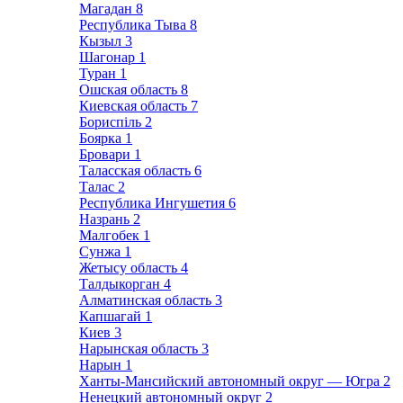
Магадан
8
Республика Тыва
8
Кызыл
3
Шагонар
1
Туран
1
Ошская область
8
Киевская область
7
Бориспіль
2
Боярка
1
Бровари
1
Таласская область
6
Талас
2
Республика Ингушетия
6
Назрань
2
Малгобек
1
Сунжа
1
Жетысу область
4
Талдыкорган
4
Алматинская область
3
Капшагай
1
Киев
3
Нарынская область
3
Нарын
1
Ханты-Мансийский автономный округ — Югра
2
Ненецкий автономный округ
2