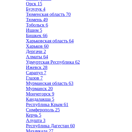
Орск
15
Бузулук
4
Тюменская область
70
Тюмень
49
Тобольск
6
Ишим
5
Бишкек
66
Харьковская область
64
Харьков
60
Дергачи
2
Алматы
64
Удмуртская Республика
62
Ижевск
28
Сарапул
7
Глазов
7
Мурманская область
63
Мурманск
20
Мончегорск
9
Кандалакша
5
Республика Крым
61
Симферополь
25
Керчь
5
Алушта
3
Республика Дагестан
60
Махачкала
27