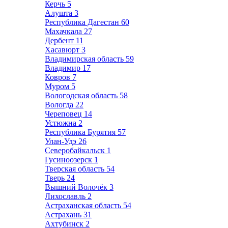
Керчь
5
Алушта
3
Республика Дагестан
60
Махачкала
27
Дербент
11
Хасавюрт
3
Владимирская область
59
Владимир
17
Ковров
7
Муром
5
Вологодская область
58
Вологда
22
Череповец
14
Устюжна
2
Республика Бурятия
57
Улан-Удэ
26
Северобайкальск
1
Гусиноозерск
1
Тверская область
54
Тверь
24
Вышний Волочёк
3
Лихославль
2
Астраханская область
54
Астрахань
31
Ахтубинск
2