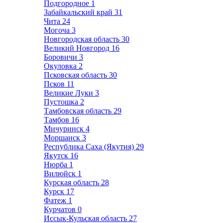
Подгородное
1
Забайкальский край
31
Чита
24
Могоча
3
Новгородская область
30
Великий Новгород
16
Боровичи
3
Окуловка
2
Псковская область
30
Псков
11
Великие Луки
3
Пустошка
2
Тамбовская область
29
Тамбов
16
Мичуринск
4
Моршанск
3
Республика Саха (Якутия)
29
Якутск
16
Нюрба
1
Вилюйск
1
Курская область
28
Курск
17
Фатеж
1
Курчатов
0
Иссык-Кульская область
27