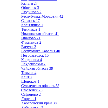
Калуга
27
Обнинск
3
Людиново
2
Республика Мордовия
42
Саранск
17
Ковылкино
1
Темников
1
Ивановская область
41
Иваново
21
Фурманов
2
Вичуга
2
Республика Карелия
40
Петрозаводск
15
Кондопога
4
Лахденпохья
2
Чуйская область
39
Токмок
4
Кант
2
Шопоков
1
Смоленская область
38
Смоленск
25
Сафоново
2
Ярцево
1
Хабаровский край
38
Хабаровск
21