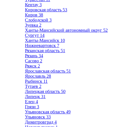
Кентау
3
Кировская область
53
Киров
38
Слободской
3
Зуевка
2
Ханты-Мансийский автономный округ
52
Сургут
14
Ханты-Мансийск
10
Нижневартовск
7
Рязанская область
51
Рязань
34
Сасово
2
Ряжск
2
Ярославская область
51
Ярославль
28
Рыбинск
11
Тутаев
2
Липецкая область
50
Липецк
31
Елец
4
Грязи
3
Ульяновская область
49
Ульяновск
33
Димитровград
4