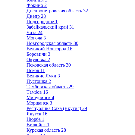
Фокино
2
Днепропетровская область
32
Днепр
28
Подгородное
1
Забайкальский край
31
Чита
24
Могоча
3
Новгородская область
30
Великий Новгород
16
Боровичи
3
Окуловка
2
Псковская область
30
Псков
11
Великие Луки
3
Пустошка
2
Тамбовская область
29
Тамбов
16
Мичуринск
4
Моршанск
3
Республика Саха (Якутия)
29
Якутск
16
Нюрба
1
Вилюйск
1
Курская область
28