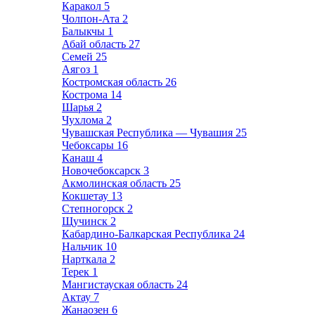
Каракол
5
Чолпон-Ата
2
Балыкчы
1
Абай область
27
Семей
25
Аягоз
1
Костромская область
26
Кострома
14
Шарья
2
Чухлома
2
Чувашская Республика — Чувашия
25
Чебоксары
16
Канаш
4
Новочебоксарск
3
Акмолинская область
25
Кокшетау
13
Степногорск
2
Щучинск
2
Кабардино-Балкарская Республика
24
Нальчик
10
Нарткала
2
Терек
1
Мангистауская область
24
Актау
7
Жанаозен
6