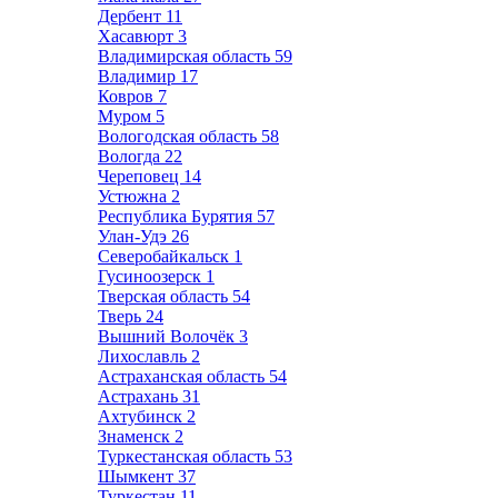
Дербент
11
Хасавюрт
3
Владимирская область
59
Владимир
17
Ковров
7
Муром
5
Вологодская область
58
Вологда
22
Череповец
14
Устюжна
2
Республика Бурятия
57
Улан-Удэ
26
Северобайкальск
1
Гусиноозерск
1
Тверская область
54
Тверь
24
Вышний Волочёк
3
Лихославль
2
Астраханская область
54
Астрахань
31
Ахтубинск
2
Знаменск
2
Туркестанская область
53
Шымкент
37
Туркестан
11