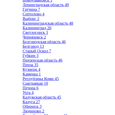
Новоульяновск
1
Ленинградская область
49
Гатчина
7
Сертолово
4
Выборг
2
Калининградская область
48
Калининград
26
Светлогорск
3
Черняховск
2
Белгородская область
46
Белгород
13
Старый Оскол
7
Губкин
3
Пензенская область
46
Пенза
35
Кузнецк
4
Каменка
1
Республика Коми
45
Сыктывкар
10
Печора
6
Ухта
4
Калужская область
45
Калуга
27
Обнинск
3
Людиново
2