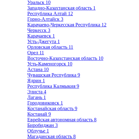
Уральск
10
Западно-Казахтанская область
1
Республика Алтай
12
Горно-Алтайск
3
Карачаево-Черкесская Республика
12
Черкесск
3
Карачаевск
1
Усть-Джегута
1
Орловская область
11
Орел
11
Восточно-Казахстанская область
10
Усть-Каменогорск
10
Астана
10
Чувашская Республика
9
Ядрин
1
Республика Калмыкия
9
Элиста
4
Лагань
1
Городовиковск
1
Костанайская область
9
Костанай
9
Еврейская автономная область
8
Биробиджан
3
Облучье
1
Магаданская область
8