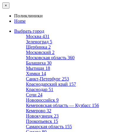
×
Поликлиники
Home
Выбрать город
Москва
431
Зеленоград
5
Щербинка
2
Московский
2
Московская область
360
Балашиха
30
Мытищи
18
Химки
14
Санкт-Петербург
253
Краснодарский край
157
Краснодар
51
Сочи
24
Новороссийск
9
Кемеровская область — Кузбасс
156
Кемерово
32
Новокузнецк
23
Прокопьевск
15
Самарская область
155
Самара
80