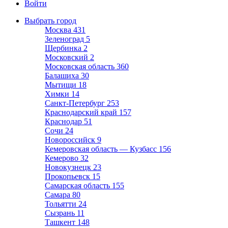
Войти
Выбрать город
Москва
431
Зеленоград
5
Щербинка
2
Московский
2
Московская область
360
Балашиха
30
Мытищи
18
Химки
14
Санкт-Петербург
253
Краснодарский край
157
Краснодар
51
Сочи
24
Новороссийск
9
Кемеровская область — Кузбасс
156
Кемерово
32
Новокузнецк
23
Прокопьевск
15
Самарская область
155
Самара
80
Тольятти
24
Сызрань
11
Ташкент
148