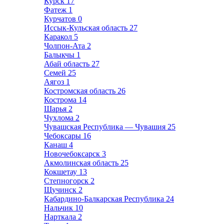
Курск
17
Фатеж
1
Курчатов
0
Иссык-Кульская область
27
Каракол
5
Чолпон-Ата
2
Балыкчы
1
Абай область
27
Семей
25
Аягоз
1
Костромская область
26
Кострома
14
Шарья
2
Чухлома
2
Чувашская Республика — Чувашия
25
Чебоксары
16
Канаш
4
Новочебоксарск
3
Акмолинская область
25
Кокшетау
13
Степногорск
2
Щучинск
2
Кабардино-Балкарская Республика
24
Нальчик
10
Нарткала
2