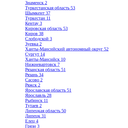
Знаменск
2
Туркестанская область
53
Шымкент
37
Туркестан
11
Кентау
3
Кировская область
53
Киров
38
Слободской
3
Зуевка
2
Ханты-Мансийский автономный округ
52
Сургут
14
Ханты-Мансийск
10
Нижневартовск
7
Рязанская область
51
Рязань
34
Сасово
2
Ряжск
2
Ярославская область
51
Ярославль
28
Рыбинск
11
Тутаев
2
Липецкая область
50
Липецк
31
Елец
4
Грязи
3