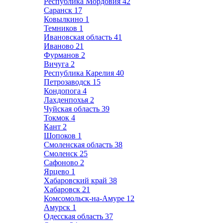
Республика Мордовия
42
Саранск
17
Ковылкино
1
Темников
1
Ивановская область
41
Иваново
21
Фурманов
2
Вичуга
2
Республика Карелия
40
Петрозаводск
15
Кондопога
4
Лахденпохья
2
Чуйская область
39
Токмок
4
Кант
2
Шопоков
1
Смоленская область
38
Смоленск
25
Сафоново
2
Ярцево
1
Хабаровский край
38
Хабаровск
21
Комсомольск-на-Амуре
12
Амурск
1
Одесская область
37