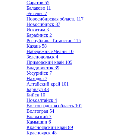
Саратов
55
Балаково
11
Энгельс
7
Новосибирская область
117
Новосибирск
87
Искитим
3
Барабинск
2
Республика Татарстан
115
Казань
58
Набережные Челны
10
Зеленодольск
4
Приморский край
105
Владивосток
39
Уссурийск
7
Находка
7
Алтайский край
101
Барнаул
43
Бийск
10
Новоалтайск
4
Волгоградская область
101
Волгоград
54
Волжский
7
Камышин
6
Красноярский край
89
Красноярск
48