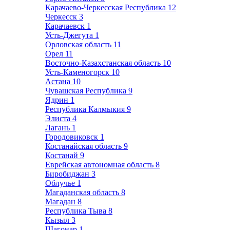
Карачаево-Черкесская Республика
12
Черкесск
3
Карачаевск
1
Усть-Джегута
1
Орловская область
11
Орел
11
Восточно-Казахстанская область
10
Усть-Каменогорск
10
Астана
10
Чувашская Республика
9
Ядрин
1
Республика Калмыкия
9
Элиста
4
Лагань
1
Городовиковск
1
Костанайская область
9
Костанай
9
Еврейская автономная область
8
Биробиджан
3
Облучье
1
Магаданская область
8
Магадан
8
Республика Тыва
8
Кызыл
3
Шагонар
1