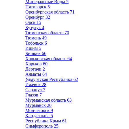
Минеральные Воды
5
Пятигорск
5
Оренбургская область
71
Оренбург
32
Орск
15
Бузулук
4
Тюменская область
70
Тюмень
49
Тобольск
6
Ишим
5
Бишкек
66
Харьковская область
64
Харьков
60
Дергачи
2
Алматы
64
Удмуртская Республика
62
Ижевск
28
Сарапул
7
Глазов
7
Мурманская область
63
Мурманск
20
Мончегорск
9
Кандалакша
5
Республика Крым
61
Симферополь
25