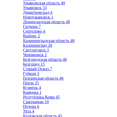
Ульяновская область
49
Ульяновск
33
Димитровград
4
Новоульяновск
1
Ленинградская область
49
Гатчина
7
Сертолово
4
Выборг
2
Калининградская область
48
Калининград
26
Светлогорск
3
Черняховск
2
Белгородская область
46
Белгород
13
Старый Оскол
7
Губкин
3
Пензенская область
46
Пенза
35
Кузнецк
4
Каменка
1
Республика Коми
45
Сыктывкар
10
Печора
6
Ухта
4
Калужская область
45