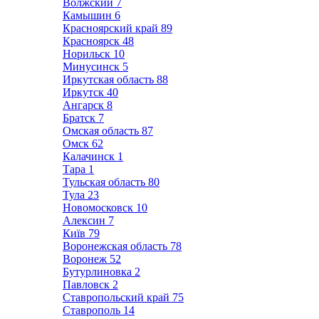
Волжский
7
Камышин
6
Красноярский край
89
Красноярск
48
Норильск
10
Минусинск
5
Иркутская область
88
Иркутск
40
Ангарск
8
Братск
7
Омская область
87
Омск
62
Калачинск
1
Тара
1
Тульская область
80
Тула
23
Новомосковск
10
Алексин
7
Київ
79
Воронежская область
78
Воронеж
52
Бутурлиновка
2
Павловск
2
Ставропольский край
75
Ставрополь
14