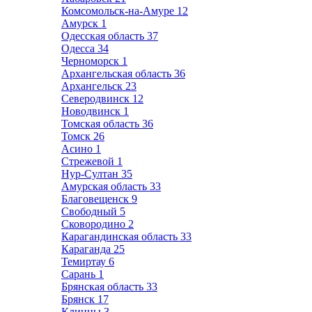
Комсомольск-на-Амуре
12
Амурск
1
Одесская область
37
Одесса
34
Черноморск
1
Архангельская область
36
Архангельск
23
Северодвинск
12
Новодвинск
1
Томская область
36
Томск
26
Асино
1
Стрежевой
1
Нур-Султан
35
Амурская область
33
Благовещенск
9
Свободный
5
Сковородино
2
Карагандинская область
33
Караганда
25
Темиртау
6
Сарань
1
Брянская область
33
Брянск
17
Клинцы
3