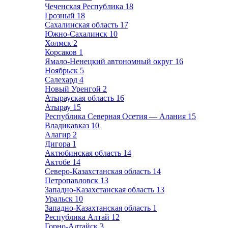
Чеченская Республика
18
Грозный
18
Сахалинская область
17
Южно-Сахалинск
10
Холмск
2
Корсаков
1
Ямало-Ненецкий автономный округ
16
Ноябрьск
5
Салехард
4
Новый Уренгой
2
Атырауская область
16
Атырау
15
Республика Северная Осетия — Алания
15
Владикавказ
10
Алагир
2
Дигора
1
Актюбинская область
14
Актобе
14
Северо-Казахстанская область
14
Петропавловск
13
Западно-Казахстанская область
13
Уральск
10
Западно-Казахтанская область
1
Республика Алтай
12
Горно-Алтайск
3