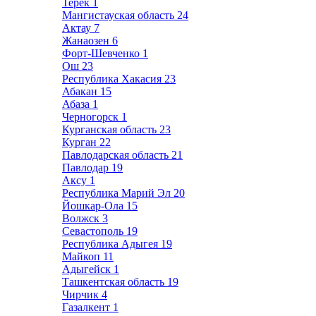
Терек
1
Мангистауская область
24
Актау
7
Жанаозен
6
Форт-Шевченко
1
Ош
23
Республика Хакасия
23
Абакан
15
Абаза
1
Черногорск
1
Курганская область
23
Курган
22
Павлодарская область
21
Павлодар
19
Аксу
1
Республика Марий Эл
20
Йошкар-Ола
15
Волжск
3
Севастополь
19
Республика Адыгея
19
Майкоп
11
Адыгейск
1
Ташкентская область
19
Чирчик
4
Газалкент
1