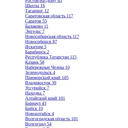
Ростов-на-Дону
43
Шахты
16
Таганрог
12
Саратовская область
117
Саратов
55
Балаково
11
Энгельс
7
Новосибирская область
117
Новосибирск
87
Искитим
3
Барабинск
2
Республика Татарстан
115
Казань
58
Набережные Челны
10
Зеленодольск
4
Приморский край
105
Владивосток
39
Уссурийск
7
Находка
7
Алтайский край
101
Барнаул
43
Бийск
10
Новоалтайск
4
Волгоградская область
101
Волгоград
54