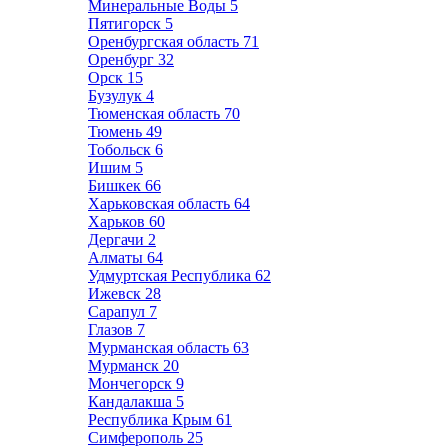
Минеральные Воды
5
Пятигорск
5
Оренбургская область
71
Оренбург
32
Орск
15
Бузулук
4
Тюменская область
70
Тюмень
49
Тобольск
6
Ишим
5
Бишкек
66
Харьковская область
64
Харьков
60
Дергачи
2
Алматы
64
Удмуртская Республика
62
Ижевск
28
Сарапул
7
Глазов
7
Мурманская область
63
Мурманск
20
Мончегорск
9
Кандалакша
5
Республика Крым
61
Симферополь
25