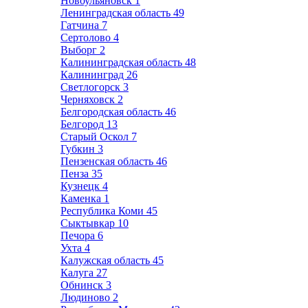
Новоульяновск
1
Ленинградская область
49
Гатчина
7
Сертолово
4
Выборг
2
Калининградская область
48
Калининград
26
Светлогорск
3
Черняховск
2
Белгородская область
46
Белгород
13
Старый Оскол
7
Губкин
3
Пензенская область
46
Пенза
35
Кузнецк
4
Каменка
1
Республика Коми
45
Сыктывкар
10
Печора
6
Ухта
4
Калужская область
45
Калуга
27
Обнинск
3
Людиново
2