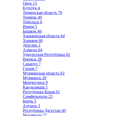
Орск
15
Бузулук
4
Тюменская область
70
Тюмень
49
Тобольск
6
Ишим
5
Бишкек
66
Харьковская область
64
Харьков
60
Дергачи
2
Алматы
64
Удмуртская Республика
62
Ижевск
28
Сарапул
7
Глазов
7
Мурманская область
63
Мурманск
20
Мончегорск
9
Кандалакша
5
Республика Крым
61
Симферополь
25
Керчь
5
Алушта
3
Республика Дагестан
60
Махачкала
27