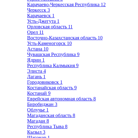
Карачаево-Черкесская Республика
12
Черкесск
3
Карачаевск
1
Усть-Джегута
1
Орловская область
11
Орел
11
Восточно-Казахстанская область
10
Усть-Каменогорск
10
Астана
10
Чувашская Республика
9
Ядрин
1
Республика Калмыкия
9
Элиста
4
Лагань
1
Городовиковск
1
Костанайская область
9
Костанай
9
Еврейская автономная область
8
Биробиджан
3
Облучье
1
Магаданская область
8
Магадан
8
Республика Тыва
8
Кызыл
3
Шагонар
1