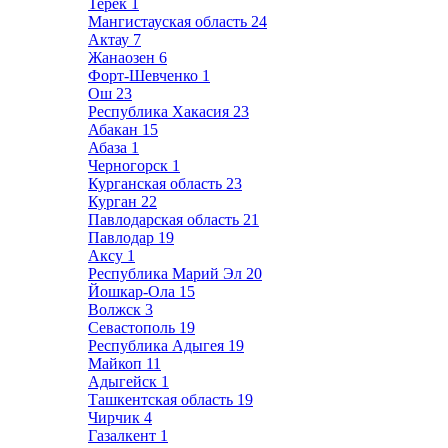
Терек
1
Мангистауская область
24
Актау
7
Жанаозен
6
Форт-Шевченко
1
Ош
23
Республика Хакасия
23
Абакан
15
Абаза
1
Черногорск
1
Курганская область
23
Курган
22
Павлодарская область
21
Павлодар
19
Аксу
1
Республика Марий Эл
20
Йошкар-Ола
15
Волжск
3
Севастополь
19
Республика Адыгея
19
Майкоп
11
Адыгейск
1
Ташкентская область
19
Чирчик
4
Газалкент
1