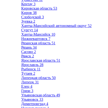
Кентау
3
Кировская область
53
Киров
38
Слободской
3
Зуевка
2
Ханты-Мансийский автономный округ
52
Сургут
14
Ханты-Мансийск
10
Нижневартовск
7
Рязанская область
51
Рязань
34
Сасово
2
Ряжск
2
Ярославская область
51
Ярославль
28
Рыбинск
11
Тутаев
2
Липецкая область
50
Липецк
31
Елец
4
Грязи
3
Ульяновская область
49
Ульяновск
33
Димитровград
4