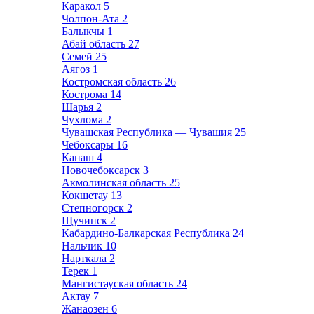
Каракол
5
Чолпон-Ата
2
Балыкчы
1
Абай область
27
Семей
25
Аягоз
1
Костромская область
26
Кострома
14
Шарья
2
Чухлома
2
Чувашская Республика — Чувашия
25
Чебоксары
16
Канаш
4
Новочебоксарск
3
Акмолинская область
25
Кокшетау
13
Степногорск
2
Щучинск
2
Кабардино-Балкарская Республика
24
Нальчик
10
Нарткала
2
Терек
1
Мангистауская область
24
Актау
7
Жанаозен
6