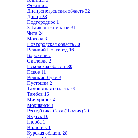
Фокино
2
Днепропетровская область
32
Днепр
28
Подгородное
1
Забайкальский край
31
Чита
24
Могоча
3
Новгородская область
30
Великий Новгород
16
Боровичи
3
Окуловка
2
Псковская область
30
Псков
11
Великие Луки
3
Пустошка
2
Тамбовская область
29
Тамбов
16
Мичуринск
4
Моршанск
3
Республика Саха (Якутия)
29
Якутск
16
Нюрба
1
Вилюйск
1
Курская область
28