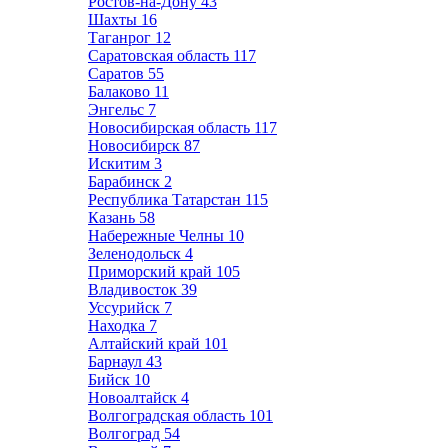
Ростов-на-Дону
43
Шахты
16
Таганрог
12
Саратовская область
117
Саратов
55
Балаково
11
Энгельс
7
Новосибирская область
117
Новосибирск
87
Искитим
3
Барабинск
2
Республика Татарстан
115
Казань
58
Набережные Челны
10
Зеленодольск
4
Приморский край
105
Владивосток
39
Уссурийск
7
Находка
7
Алтайский край
101
Барнаул
43
Бийск
10
Новоалтайск
4
Волгоградская область
101
Волгоград
54