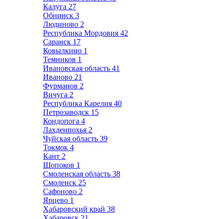
Калуга
27
Обнинск
3
Людиново
2
Республика Мордовия
42
Саранск
17
Ковылкино
1
Темников
1
Ивановская область
41
Иваново
21
Фурманов
2
Вичуга
2
Республика Карелия
40
Петрозаводск
15
Кондопога
4
Лахденпохья
2
Чуйская область
39
Токмок
4
Кант
2
Шопоков
1
Смоленская область
38
Смоленск
25
Сафоново
2
Ярцево
1
Хабаровский край
38
Хабаровск
21