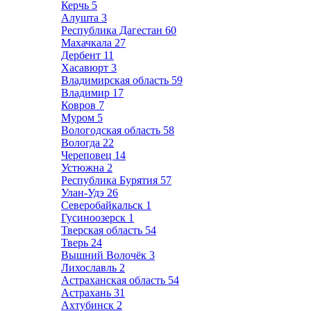
Керчь
5
Алушта
3
Республика Дагестан
60
Махачкала
27
Дербент
11
Хасавюрт
3
Владимирская область
59
Владимир
17
Ковров
7
Муром
5
Вологодская область
58
Вологда
22
Череповец
14
Устюжна
2
Республика Бурятия
57
Улан-Удэ
26
Северобайкальск
1
Гусиноозерск
1
Тверская область
54
Тверь
24
Вышний Волочёк
3
Лихославль
2
Астраханская область
54
Астрахань
31
Ахтубинск
2