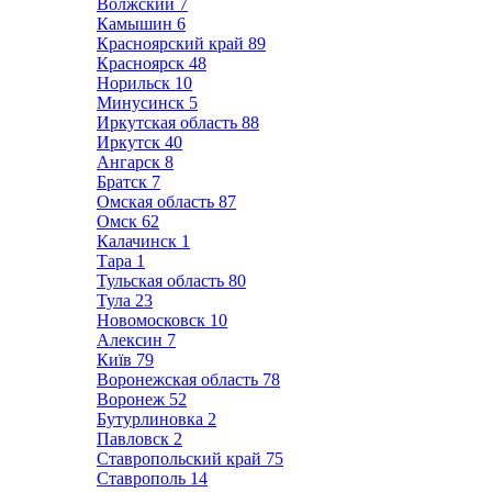
Волжский
7
Камышин
6
Красноярский край
89
Красноярск
48
Норильск
10
Минусинск
5
Иркутская область
88
Иркутск
40
Ангарск
8
Братск
7
Омская область
87
Омск
62
Калачинск
1
Тара
1
Тульская область
80
Тула
23
Новомосковск
10
Алексин
7
Київ
79
Воронежская область
78
Воронеж
52
Бутурлиновка
2
Павловск
2
Ставропольский край
75
Ставрополь
14