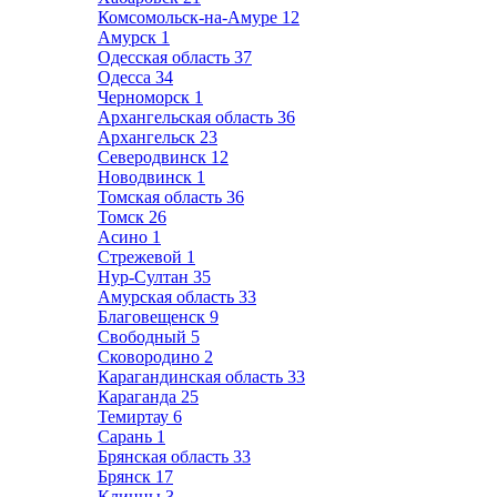
Комсомольск-на-Амуре
12
Амурск
1
Одесская область
37
Одесса
34
Черноморск
1
Архангельская область
36
Архангельск
23
Северодвинск
12
Новодвинск
1
Томская область
36
Томск
26
Асино
1
Стрежевой
1
Нур-Султан
35
Амурская область
33
Благовещенск
9
Свободный
5
Сковородино
2
Карагандинская область
33
Караганда
25
Темиртау
6
Сарань
1
Брянская область
33
Брянск
17
Клинцы
3