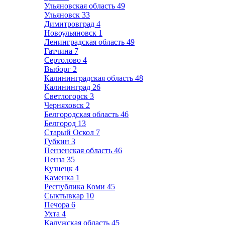
Ульяновская область
49
Ульяновск
33
Димитровград
4
Новоульяновск
1
Ленинградская область
49
Гатчина
7
Сертолово
4
Выборг
2
Калининградская область
48
Калининград
26
Светлогорск
3
Черняховск
2
Белгородская область
46
Белгород
13
Старый Оскол
7
Губкин
3
Пензенская область
46
Пенза
35
Кузнецк
4
Каменка
1
Республика Коми
45
Сыктывкар
10
Печора
6
Ухта
4
Калужская область
45