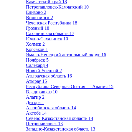
Камчатский край
18
Петропавловск-Камчатский
10
Елизово
2
Вилючинск
2
Чеченская Республика
18
Грозный
18
Сахалинская область
17
Южно-Сахалинск
10
Холмск
2
Корсаков
1
Ямало-Ненецкий автономный округ
16
Ноябрьск
5
Салехард
4
Новый Уренгой
2
Атырауская область
16
Атырау
15
Республика Северная Осетия — Алания
15
Владикавказ
10
Алагир
2
Дигора
1
Актюбинская область
14
Актобе
14
Северо-Казахстанская область
14
Петропавловск
13
Западно-Казахстанская область
13