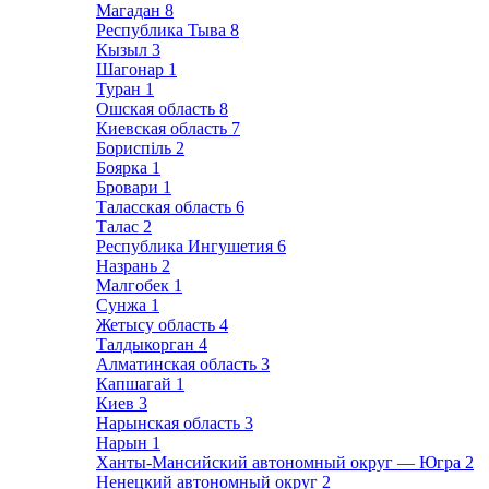
Магадан
8
Республика Тыва
8
Кызыл
3
Шагонар
1
Туран
1
Ошская область
8
Киевская область
7
Бориспіль
2
Боярка
1
Бровари
1
Таласская область
6
Талас
2
Республика Ингушетия
6
Назрань
2
Малгобек
1
Сунжа
1
Жетысу область
4
Талдыкорган
4
Алматинская область
3
Капшагай
1
Киев
3
Нарынская область
3
Нарын
1
Ханты-Мансийский автономный округ — Югра
2
Ненецкий автономный округ
2