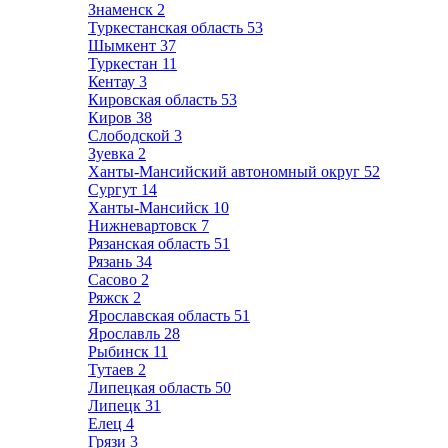
Знаменск
2
Туркестанская область
53
Шымкент
37
Туркестан
11
Кентау
3
Кировская область
53
Киров
38
Слободской
3
Зуевка
2
Ханты-Мансийский автономный округ
52
Сургут
14
Ханты-Мансийск
10
Нижневартовск
7
Рязанская область
51
Рязань
34
Сасово
2
Ряжск
2
Ярославская область
51
Ярославль
28
Рыбинск
11
Тутаев
2
Липецкая область
50
Липецк
31
Елец
4
Грязи
3