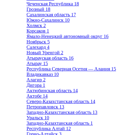
Чеченская Республика
18
Грозный
18
Сахалинская область
17
Южно-Сахалинск
10
Холмск
2
Корсаков
1
Ямало-Ненецкий автономный округ
16
Ноябрьск
5
Салехард
4
Новый Уренгой
2
Атырауская область
16
Атырау
15
Республика Северная Осетия — Алания
15
Владикавказ
10
Алагир
2
Дигора
1
Актюбинская область
14
Актобе
14
Северо-Казахстанская область
14
Петропавловск
13
Западно-Казахстанская область
13
Уральск
10
Западно-Казахтанская область
1
Республика Алтай
12
Горно-Алтайск
3