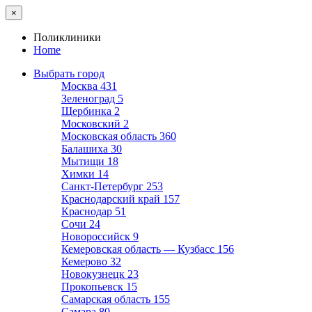
×
Поликлиники
Home
Выбрать город
Москва
431
Зеленоград
5
Щербинка
2
Московский
2
Московская область
360
Балашиха
30
Мытищи
18
Химки
14
Санкт-Петербург
253
Краснодарский край
157
Краснодар
51
Сочи
24
Новороссийск
9
Кемеровская область — Кузбасс
156
Кемерово
32
Новокузнецк
23
Прокопьевск
15
Самарская область
155
Самара
80