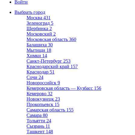
Войти
Выбрать город
Москва
431
Зеленоград
5
Щербинка
2
Московский
2
Московская область
360
Балашиха
30
Мытищи
18
Химки
14
Санкт-Петербург
253
Краснодарский край
157
Краснодар
51
Сочи
24
Новороссийск
9
Кемеровская область — Кузбасс
156
Кемерово
32
Новокузнецк
23
Прокопьевск
15
Самарская область
155
Самара
80
Тольятти
24
Сызрань
11
Ташкент
148