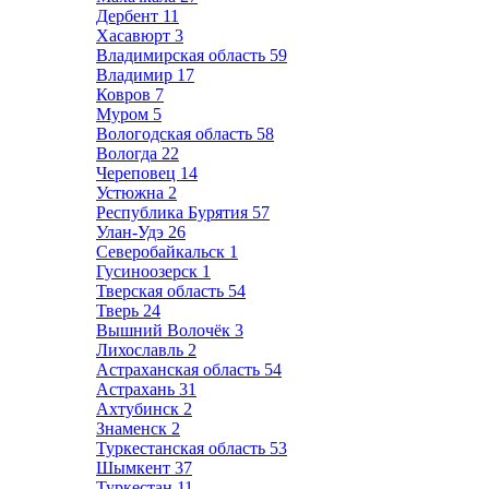
Дербент
11
Хасавюрт
3
Владимирская область
59
Владимир
17
Ковров
7
Муром
5
Вологодская область
58
Вологда
22
Череповец
14
Устюжна
2
Республика Бурятия
57
Улан-Удэ
26
Северобайкальск
1
Гусиноозерск
1
Тверская область
54
Тверь
24
Вышний Волочёк
3
Лихославль
2
Астраханская область
54
Астрахань
31
Ахтубинск
2
Знаменск
2
Туркестанская область
53
Шымкент
37
Туркестан
11