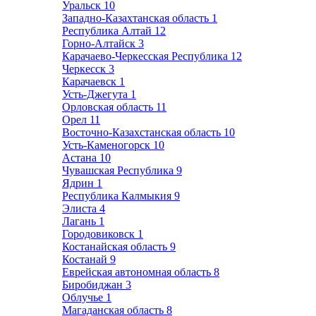
Уральск
10
Западно-Казахтанская область
1
Республика Алтай
12
Горно-Алтайск
3
Карачаево-Черкесская Республика
12
Черкесск
3
Карачаевск
1
Усть-Джегута
1
Орловская область
11
Орел
11
Восточно-Казахстанская область
10
Усть-Каменогорск
10
Астана
10
Чувашская Республика
9
Ядрин
1
Республика Калмыкия
9
Элиста
4
Лагань
1
Городовиковск
1
Костанайская область
9
Костанай
9
Еврейская автономная область
8
Биробиджан
3
Облучье
1
Магаданская область
8