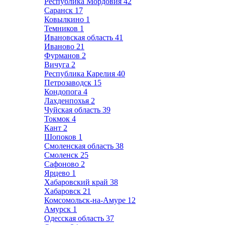
Республика Мордовия
42
Саранск
17
Ковылкино
1
Темников
1
Ивановская область
41
Иваново
21
Фурманов
2
Вичуга
2
Республика Карелия
40
Петрозаводск
15
Кондопога
4
Лахденпохья
2
Чуйская область
39
Токмок
4
Кант
2
Шопоков
1
Смоленская область
38
Смоленск
25
Сафоново
2
Ярцево
1
Хабаровский край
38
Хабаровск
21
Комсомольск-на-Амуре
12
Амурск
1
Одесская область
37