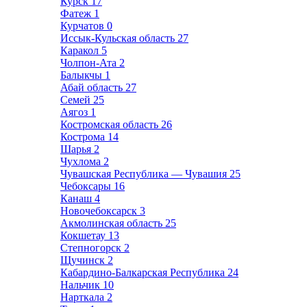
Курск
17
Фатеж
1
Курчатов
0
Иссык-Кульская область
27
Каракол
5
Чолпон-Ата
2
Балыкчы
1
Абай область
27
Семей
25
Аягоз
1
Костромская область
26
Кострома
14
Шарья
2
Чухлома
2
Чувашская Республика — Чувашия
25
Чебоксары
16
Канаш
4
Новочебоксарск
3
Акмолинская область
25
Кокшетау
13
Степногорск
2
Щучинск
2
Кабардино-Балкарская Республика
24
Нальчик
10
Нарткала
2