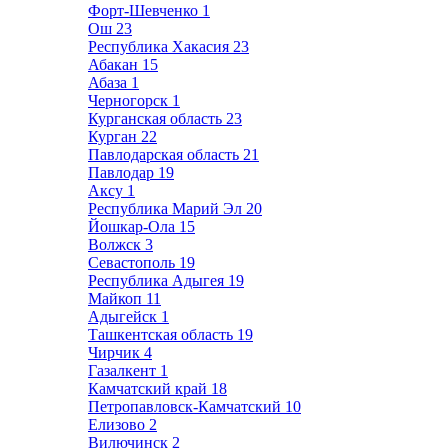
Форт-Шевченко
1
Ош
23
Республика Хакасия
23
Абакан
15
Абаза
1
Черногорск
1
Курганская область
23
Курган
22
Павлодарская область
21
Павлодар
19
Аксу
1
Республика Марий Эл
20
Йошкар-Ола
15
Волжск
3
Севастополь
19
Республика Адыгея
19
Майкоп
11
Адыгейск
1
Ташкентская область
19
Чирчик
4
Газалкент
1
Камчатский край
18
Петропавловск-Камчатский
10
Елизово
2
Вилючинск
2