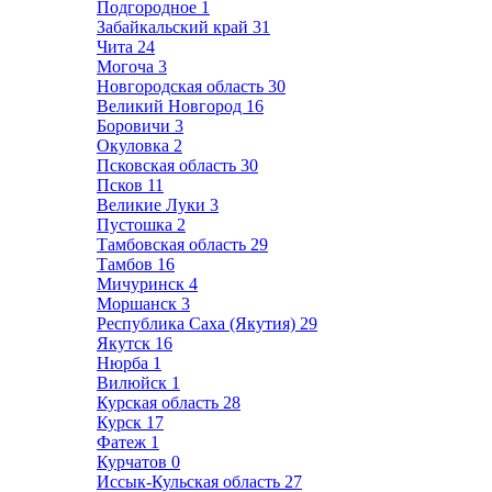
Подгородное
1
Забайкальский край
31
Чита
24
Могоча
3
Новгородская область
30
Великий Новгород
16
Боровичи
3
Окуловка
2
Псковская область
30
Псков
11
Великие Луки
3
Пустошка
2
Тамбовская область
29
Тамбов
16
Мичуринск
4
Моршанск
3
Республика Саха (Якутия)
29
Якутск
16
Нюрба
1
Вилюйск
1
Курская область
28
Курск
17
Фатеж
1
Курчатов
0
Иссык-Кульская область
27