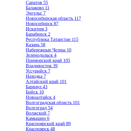
Саратов
55
Балаково
11
Энгельс
7
Новосибирская область
117
Новосибирск
87
Искитим
3
Барабинск
2
Республика Татарстан
115
Казань
58
Набережные Челны
10
Зеленодольск
4
Приморский край
105
Владивосток
39
Уссурийск
7
Находка
7
Алтайский край
101
Барнаул
43
Бийск
10
Новоалтайск
4
Волгоградская область
101
Волгоград
54
Волжский
7
Камышин
6
Красноярский край
89
Красноярск
48