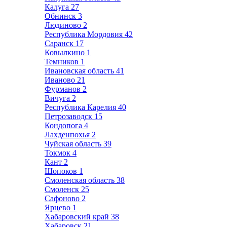
Калуга
27
Обнинск
3
Людиново
2
Республика Мордовия
42
Саранск
17
Ковылкино
1
Темников
1
Ивановская область
41
Иваново
21
Фурманов
2
Вичуга
2
Республика Карелия
40
Петрозаводск
15
Кондопога
4
Лахденпохья
2
Чуйская область
39
Токмок
4
Кант
2
Шопоков
1
Смоленская область
38
Смоленск
25
Сафоново
2
Ярцево
1
Хабаровский край
38
Хабаровск
21