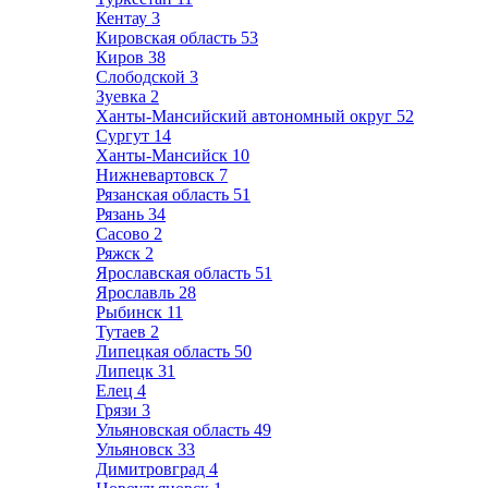
Кентау
3
Кировская область
53
Киров
38
Слободской
3
Зуевка
2
Ханты-Мансийский автономный округ
52
Сургут
14
Ханты-Мансийск
10
Нижневартовск
7
Рязанская область
51
Рязань
34
Сасово
2
Ряжск
2
Ярославская область
51
Ярославль
28
Рыбинск
11
Тутаев
2
Липецкая область
50
Липецк
31
Елец
4
Грязи
3
Ульяновская область
49
Ульяновск
33
Димитровград
4