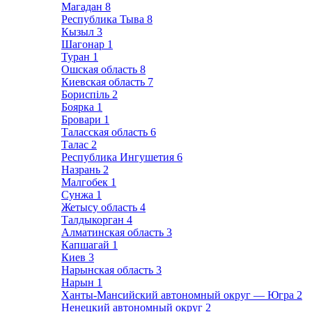
Магадан
8
Республика Тыва
8
Кызыл
3
Шагонар
1
Туран
1
Ошская область
8
Киевская область
7
Бориспіль
2
Боярка
1
Бровари
1
Таласская область
6
Талас
2
Республика Ингушетия
6
Назрань
2
Малгобек
1
Сунжа
1
Жетысу область
4
Талдыкорган
4
Алматинская область
3
Капшагай
1
Киев
3
Нарынская область
3
Нарын
1
Ханты-Мансийский автономный округ — Югра
2
Ненецкий автономный округ
2