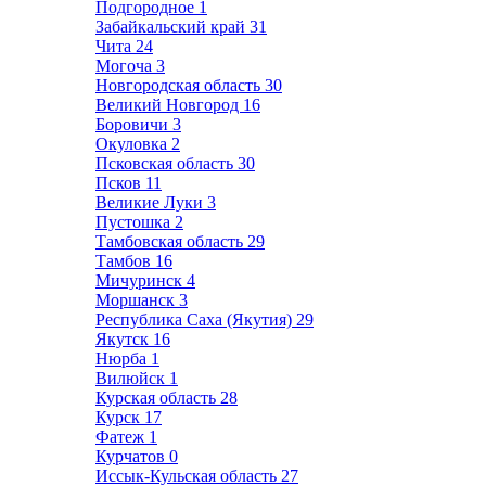
Подгородное
1
Забайкальский край
31
Чита
24
Могоча
3
Новгородская область
30
Великий Новгород
16
Боровичи
3
Окуловка
2
Псковская область
30
Псков
11
Великие Луки
3
Пустошка
2
Тамбовская область
29
Тамбов
16
Мичуринск
4
Моршанск
3
Республика Саха (Якутия)
29
Якутск
16
Нюрба
1
Вилюйск
1
Курская область
28
Курск
17
Фатеж
1
Курчатов
0
Иссык-Кульская область
27