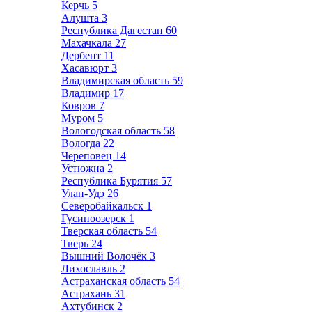
Керчь
5
Алушта
3
Республика Дагестан
60
Махачкала
27
Дербент
11
Хасавюрт
3
Владимирская область
59
Владимир
17
Ковров
7
Муром
5
Вологодская область
58
Вологда
22
Череповец
14
Устюжна
2
Республика Бурятия
57
Улан-Удэ
26
Северобайкальск
1
Гусиноозерск
1
Тверская область
54
Тверь
24
Вышний Волочёк
3
Лихославль
2
Астраханская область
54
Астрахань
31
Ахтубинск
2