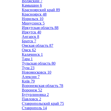
Волжский
7
Камышин
6
Красноярский край
89
Красноярск
48
Норильск
10
Минусинск
5
Иркутская область
88
Иркутск
40
Ангарск
8
Братск
7
Омская область
87
Омск
62
Калачинск
1
Тара
1
Тульская область
80
Тула
23
Новомосковск
10
Алексин
7
Київ
79
Воронежская область
78
Воронеж
52
Бутурлиновка
2
Павловск
2
Ставропольский край
75
Ставрополь
14