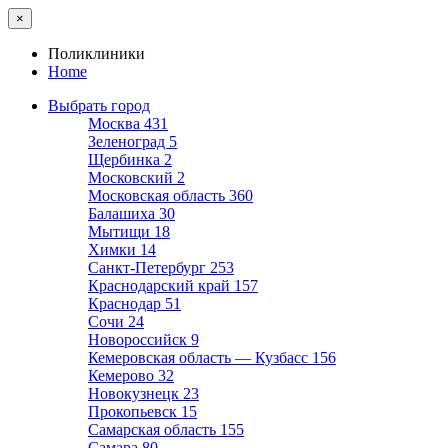
×
Поликлиники
Home
Выбрать город
Москва
431
Зеленоград
5
Щербинка
2
Московский
2
Московская область
360
Балашиха
30
Мытищи
18
Химки
14
Санкт-Петербург
253
Краснодарский край
157
Краснодар
51
Сочи
24
Новороссийск
9
Кемеровская область — Кузбасс
156
Кемерово
32
Новокузнецк
23
Прокопьевск
15
Самарская область
155
Самара
80