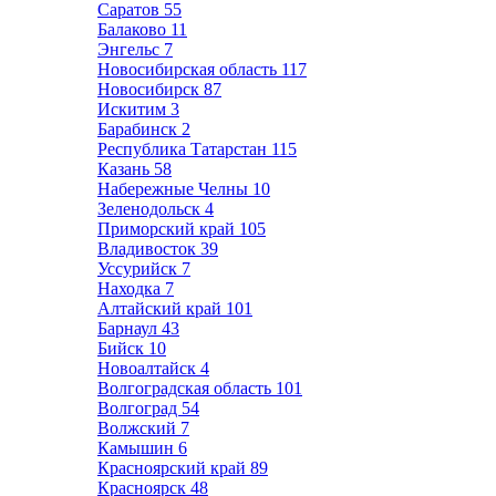
Саратов
55
Балаково
11
Энгельс
7
Новосибирская область
117
Новосибирск
87
Искитим
3
Барабинск
2
Республика Татарстан
115
Казань
58
Набережные Челны
10
Зеленодольск
4
Приморский край
105
Владивосток
39
Уссурийск
7
Находка
7
Алтайский край
101
Барнаул
43
Бийск
10
Новоалтайск
4
Волгоградская область
101
Волгоград
54
Волжский
7
Камышин
6
Красноярский край
89
Красноярск
48