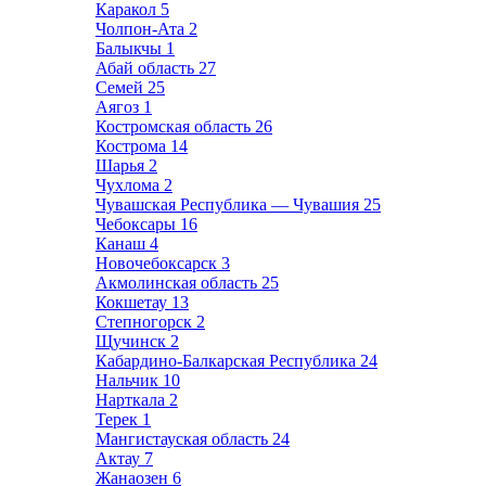
Каракол
5
Чолпон-Ата
2
Балыкчы
1
Абай область
27
Семей
25
Аягоз
1
Костромская область
26
Кострома
14
Шарья
2
Чухлома
2
Чувашская Республика — Чувашия
25
Чебоксары
16
Канаш
4
Новочебоксарск
3
Акмолинская область
25
Кокшетау
13
Степногорск
2
Щучинск
2
Кабардино-Балкарская Республика
24
Нальчик
10
Нарткала
2
Терек
1
Мангистауская область
24
Актау
7
Жанаозен
6