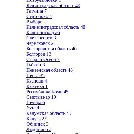
Новоульяновск
1
Ленинградская область
49
Гатчина
7
Сертолово
4
Выборг
2
Калининградская область
48
Калининград
26
Светлогорск
3
Черняховск
2
Белгородская область
46
Белгород
13
Старый Оскол
7
Губкин
3
Пензенская область
46
Пенза
35
Кузнецк
4
Каменка
1
Республика Коми
45
Сыктывкар
10
Печора
6
Ухта
4
Калужская область
45
Калуга
27
Обнинск
3
Людиново
2