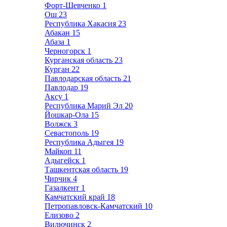
Форт-Шевченко
1
Ош
23
Республика Хакасия
23
Абакан
15
Абаза
1
Черногорск
1
Курганская область
23
Курган
22
Павлодарская область
21
Павлодар
19
Аксу
1
Республика Марий Эл
20
Йошкар-Ола
15
Волжск
3
Севастополь
19
Республика Адыгея
19
Майкоп
11
Адыгейск
1
Ташкентская область
19
Чирчик
4
Газалкент
1
Камчатский край
18
Петропавловск-Камчатский
10
Елизово
2
Вилючинск
2