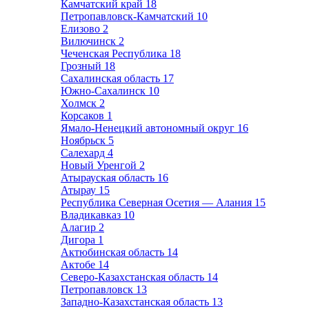
Камчатский край
18
Петропавловск-Камчатский
10
Елизово
2
Вилючинск
2
Чеченская Республика
18
Грозный
18
Сахалинская область
17
Южно-Сахалинск
10
Холмск
2
Корсаков
1
Ямало-Ненецкий автономный округ
16
Ноябрьск
5
Салехард
4
Новый Уренгой
2
Атырауская область
16
Атырау
15
Республика Северная Осетия — Алания
15
Владикавказ
10
Алагир
2
Дигора
1
Актюбинская область
14
Актобе
14
Северо-Казахстанская область
14
Петропавловск
13
Западно-Казахстанская область
13