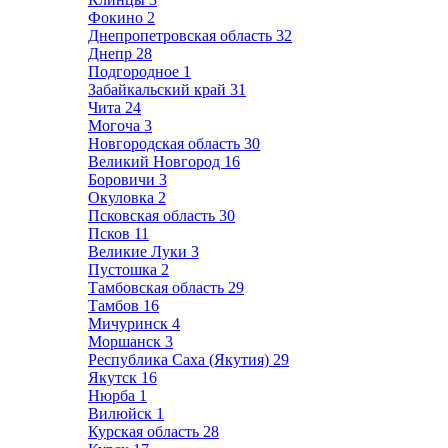
Фокино
2
Днепропетровская область
32
Днепр
28
Подгородное
1
Забайкальский край
31
Чита
24
Могоча
3
Новгородская область
30
Великий Новгород
16
Боровичи
3
Окуловка
2
Псковская область
30
Псков
11
Великие Луки
3
Пустошка
2
Тамбовская область
29
Тамбов
16
Мичуринск
4
Моршанск
3
Республика Саха (Якутия)
29
Якутск
16
Нюрба
1
Вилюйск
1
Курская область
28