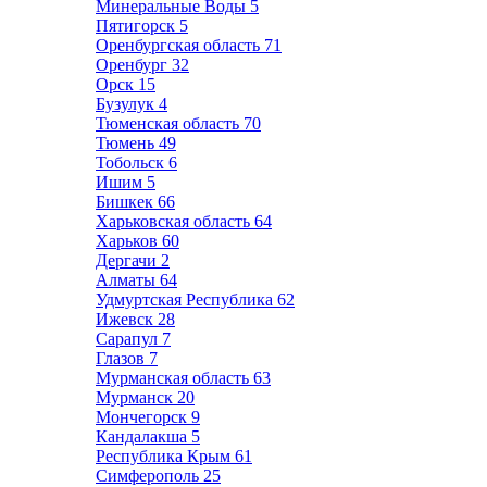
Минеральные Воды
5
Пятигорск
5
Оренбургская область
71
Оренбург
32
Орск
15
Бузулук
4
Тюменская область
70
Тюмень
49
Тобольск
6
Ишим
5
Бишкек
66
Харьковская область
64
Харьков
60
Дергачи
2
Алматы
64
Удмуртская Республика
62
Ижевск
28
Сарапул
7
Глазов
7
Мурманская область
63
Мурманск
20
Мончегорск
9
Кандалакша
5
Республика Крым
61
Симферополь
25