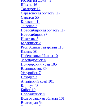
Ростов-на-Дону
43
Шахты
16
Таганрог
12
Саратовская область
117
Саратов
55
Балаково
11
Энгельс
7
Новосибирская область
117
Новосибирск
87
Искитим
3
Барабинск
2
Республика Татарстан
115
Казань
58
Набережные Челны
10
Зеленодольск
4
Приморский край
105
Владивосток
39
Уссурийск
7
Находка
7
Алтайский край
101
Барнаул
43
Бийск
10
Новоалтайск
4
Волгоградская область
101
Волгоград
54