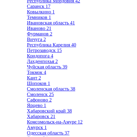
Республика Мордовия
42
Саранск
17
Ковылкино
1
Темников
1
Ивановская область
41
Иваново
21
Фурманов
2
Вичуга
2
Республика Карелия
40
Петрозаводск
15
Кондопога
4
Лахденпохья
2
Чуйская область
39
Токмок
4
Кант
2
Шопоков
1
Смоленская область
38
Смоленск
25
Сафоново
2
Ярцево
1
Хабаровский край
38
Хабаровск
21
Комсомольск-на-Амуре
12
Амурск
1
Одесская область
37