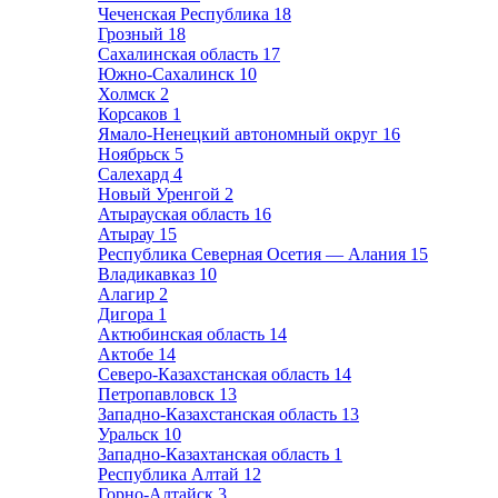
Чеченская Республика
18
Грозный
18
Сахалинская область
17
Южно-Сахалинск
10
Холмск
2
Корсаков
1
Ямало-Ненецкий автономный округ
16
Ноябрьск
5
Салехард
4
Новый Уренгой
2
Атырауская область
16
Атырау
15
Республика Северная Осетия — Алания
15
Владикавказ
10
Алагир
2
Дигора
1
Актюбинская область
14
Актобе
14
Северо-Казахстанская область
14
Петропавловск
13
Западно-Казахстанская область
13
Уральск
10
Западно-Казахтанская область
1
Республика Алтай
12
Горно-Алтайск
3