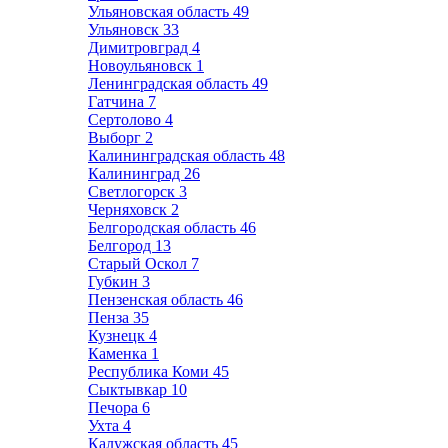
Ульяновская область
49
Ульяновск
33
Димитровград
4
Новоульяновск
1
Ленинградская область
49
Гатчина
7
Сертолово
4
Выборг
2
Калининградская область
48
Калининград
26
Светлогорск
3
Черняховск
2
Белгородская область
46
Белгород
13
Старый Оскол
7
Губкин
3
Пензенская область
46
Пенза
35
Кузнецк
4
Каменка
1
Республика Коми
45
Сыктывкар
10
Печора
6
Ухта
4
Калужская область
45