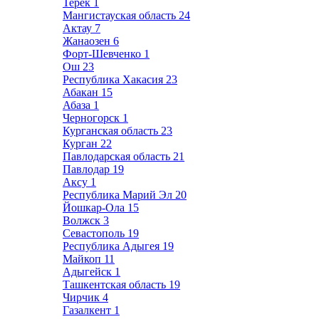
Терек
1
Мангистауская область
24
Актау
7
Жанаозен
6
Форт-Шевченко
1
Ош
23
Республика Хакасия
23
Абакан
15
Абаза
1
Черногорск
1
Курганская область
23
Курган
22
Павлодарская область
21
Павлодар
19
Аксу
1
Республика Марий Эл
20
Йошкар-Ола
15
Волжск
3
Севастополь
19
Республика Адыгея
19
Майкоп
11
Адыгейск
1
Ташкентская область
19
Чирчик
4
Газалкент
1