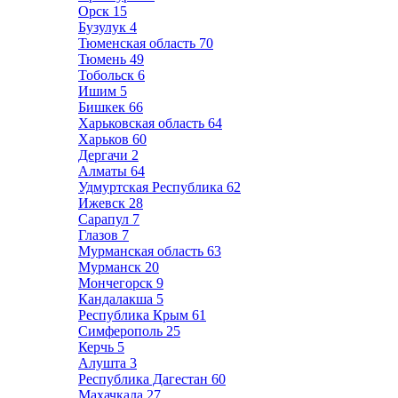
Орск
15
Бузулук
4
Тюменская область
70
Тюмень
49
Тобольск
6
Ишим
5
Бишкек
66
Харьковская область
64
Харьков
60
Дергачи
2
Алматы
64
Удмуртская Республика
62
Ижевск
28
Сарапул
7
Глазов
7
Мурманская область
63
Мурманск
20
Мончегорск
9
Кандалакша
5
Республика Крым
61
Симферополь
25
Керчь
5
Алушта
3
Республика Дагестан
60
Махачкала
27