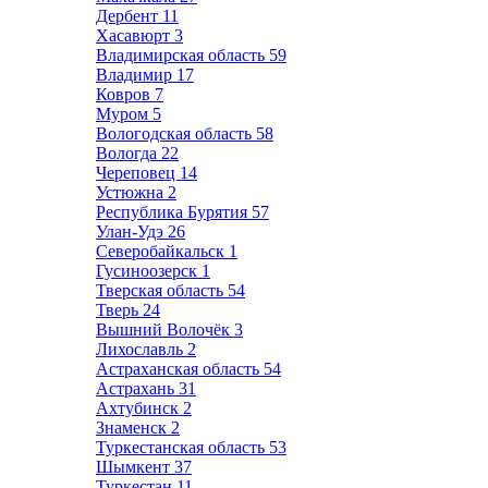
Дербент
11
Хасавюрт
3
Владимирская область
59
Владимир
17
Ковров
7
Муром
5
Вологодская область
58
Вологда
22
Череповец
14
Устюжна
2
Республика Бурятия
57
Улан-Удэ
26
Северобайкальск
1
Гусиноозерск
1
Тверская область
54
Тверь
24
Вышний Волочёк
3
Лихославль
2
Астраханская область
54
Астрахань
31
Ахтубинск
2
Знаменск
2
Туркестанская область
53
Шымкент
37
Туркестан
11