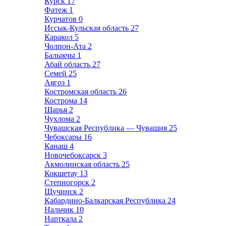
Курск
17
Фатеж
1
Курчатов
0
Иссык-Кульская область
27
Каракол
5
Чолпон-Ата
2
Балыкчы
1
Абай область
27
Семей
25
Аягоз
1
Костромская область
26
Кострома
14
Шарья
2
Чухлома
2
Чувашская Республика — Чувашия
25
Чебоксары
16
Канаш
4
Новочебоксарск
3
Акмолинская область
25
Кокшетау
13
Степногорск
2
Щучинск
2
Кабардино-Балкарская Республика
24
Нальчик
10
Нарткала
2