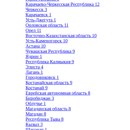
Карачаево-Черкесская Республика
12
Черкесск
3
Карачаевск
1
Усть-Джегута
1
Орловская область
11
Орел
11
Восточно-Казахстанская область
10
Усть-Каменогорск
10
Астана
10
Чувашская Республика
9
Ядрин
1
Республика Калмыкия
9
Элиста
4
Лагань
1
Городовиковск
1
Костанайская область
9
Костанай
9
Еврейская автономная область
8
Биробиджан
3
Облучье
1
Магаданская область
8
Магадан
8
Республика Тыва
8
Кызыл
3
Шагонар
1