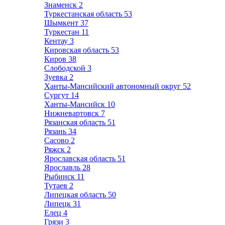
Знаменск
2
Туркестанская область
53
Шымкент
37
Туркестан
11
Кентау
3
Кировская область
53
Киров
38
Слободской
3
Зуевка
2
Ханты-Мансийский автономный округ
52
Сургут
14
Ханты-Мансийск
10
Нижневартовск
7
Рязанская область
51
Рязань
34
Сасово
2
Ряжск
2
Ярославская область
51
Ярославль
28
Рыбинск
11
Тутаев
2
Липецкая область
50
Липецк
31
Елец
4
Грязи
3