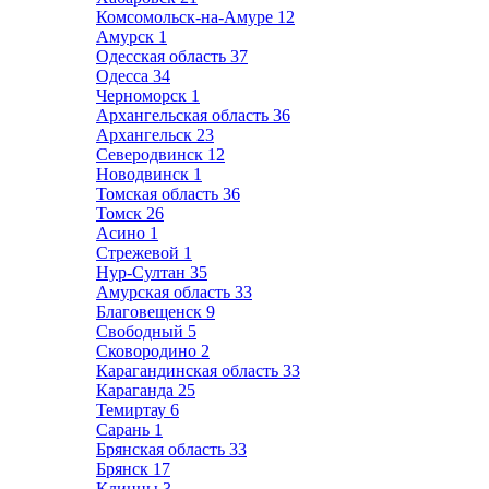
Комсомольск-на-Амуре
12
Амурск
1
Одесская область
37
Одесса
34
Черноморск
1
Архангельская область
36
Архангельск
23
Северодвинск
12
Новодвинск
1
Томская область
36
Томск
26
Асино
1
Стрежевой
1
Нур-Султан
35
Амурская область
33
Благовещенск
9
Свободный
5
Сковородино
2
Карагандинская область
33
Караганда
25
Темиртау
6
Сарань
1
Брянская область
33
Брянск
17
Клинцы
3