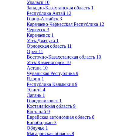
Уральск
10
Западно-Казахтанская область
1
Республика Алтай
12
Горно-Алтайск
3
Карачаево-Черкесская Республика
12
Черкесск
3
Карачаевск
1
Усть-Джегута
1
Орловская область
11
Орел
11
Восточно-Казахстанская область
10
Усть-Каменогорск
10
Астана
10
Чувашская Республика
9
Ядрин
1
Республика Калмыкия
9
Элиста
4
Лагань
1
Городовиковск
1
Костанайская область
9
Костанай
9
Еврейская автономная область
8
Биробиджан
3
Облучье
1
Магаданская область
8