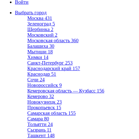
Войти
Выбрать город
Москва
431
Зеленоград
5
Щербинка
2
Московский
2
Московская область
360
Балашиха
30
Мытищи
18
Химки
14
Санкт-Петербург
253
Краснодарский край
157
Краснодар
51
Сочи
24
Новороссийск
9
Кемеровская область — Кузбасс
156
Кемерово
32
Новокузнецк
23
Прокопьевск
15
Самарская область
155
Самара
80
Тольятти
24
Сызрань
11
Ташкент
148