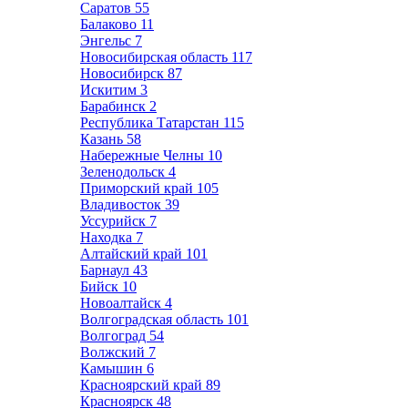
Саратов
55
Балаково
11
Энгельс
7
Новосибирская область
117
Новосибирск
87
Искитим
3
Барабинск
2
Республика Татарстан
115
Казань
58
Набережные Челны
10
Зеленодольск
4
Приморский край
105
Владивосток
39
Уссурийск
7
Находка
7
Алтайский край
101
Барнаул
43
Бийск
10
Новоалтайск
4
Волгоградская область
101
Волгоград
54
Волжский
7
Камышин
6
Красноярский край
89
Красноярск
48