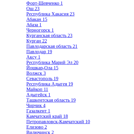
Форт-Шевченко
1
Ош
23
Республика Хакасия
23
Абакан
15
Абаза
1
Черногорск
1
Курганская область
23
Курган
22
Павлодарская область
21
Павлодар
19
Аксу
1
Республика Марий Эл
20
Йошкар-Ола
15
Волжск
3
Севастополь
19
Республика Адыгея
19
Майкоп
11
Адыгейск
1
Ташкентская область
19
Чирчик
4
Газалкент
1
Камчатский край
18
Петропавловск-Камчатский
10
Елизово
2
Вилючинск
2