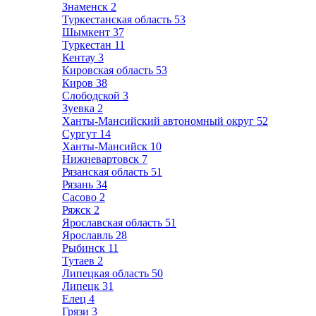
Знаменск
2
Туркестанская область
53
Шымкент
37
Туркестан
11
Кентау
3
Кировская область
53
Киров
38
Слободской
3
Зуевка
2
Ханты-Мансийский автономный округ
52
Сургут
14
Ханты-Мансийск
10
Нижневартовск
7
Рязанская область
51
Рязань
34
Сасово
2
Ряжск
2
Ярославская область
51
Ярославль
28
Рыбинск
11
Тутаев
2
Липецкая область
50
Липецк
31
Елец
4
Грязи
3