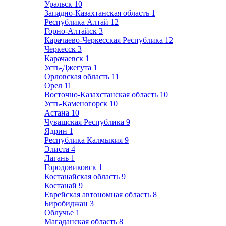
Уральск
10
Западно-Казахтанская область
1
Республика Алтай
12
Горно-Алтайск
3
Карачаево-Черкесская Республика
12
Черкесск
3
Карачаевск
1
Усть-Джегута
1
Орловская область
11
Орел
11
Восточно-Казахстанская область
10
Усть-Каменогорск
10
Астана
10
Чувашская Республика
9
Ядрин
1
Республика Калмыкия
9
Элиста
4
Лагань
1
Городовиковск
1
Костанайская область
9
Костанай
9
Еврейская автономная область
8
Биробиджан
3
Облучье
1
Магаданская область
8