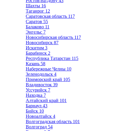
Ростов-на-Дону
43
Шахты
16
Таганрог
12
Саратовская область
117
Саратов
55
Балаково
11
Энгельс
7
Новосибирская область
117
Новосибирск
87
Искитим
3
Барабинск
2
Республика Татарстан
115
Казань
58
Набережные Челны
10
Зеленодольск
4
Приморский край
105
Владивосток
39
Уссурийск
7
Находка
7
Алтайский край
101
Барнаул
43
Бийск
10
Новоалтайск
4
Волгоградская область
101
Волгоград
54