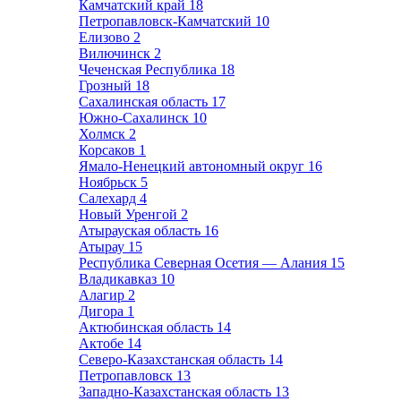
Камчатский край
18
Петропавловск-Камчатский
10
Елизово
2
Вилючинск
2
Чеченская Республика
18
Грозный
18
Сахалинская область
17
Южно-Сахалинск
10
Холмск
2
Корсаков
1
Ямало-Ненецкий автономный округ
16
Ноябрьск
5
Салехард
4
Новый Уренгой
2
Атырауская область
16
Атырау
15
Республика Северная Осетия — Алания
15
Владикавказ
10
Алагир
2
Дигора
1
Актюбинская область
14
Актобе
14
Северо-Казахстанская область
14
Петропавловск
13
Западно-Казахстанская область
13