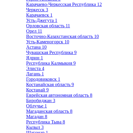
Карачаево-Черкесская Республика
12
Черкесск
3
Карачаевск
1
Усть-Джегута
1
Орловская область
11
Орел
11
Восточно-Казахстанская область
10
Усть-Каменогорск
10
Астана
10
Чувашская Республика
9
Ядрин
1
Республика Калмыкия
9
Элиста
4
Лагань
1
Городовиковск
1
Костанайская область
9
Костанай
9
Еврейская автономная область
8
Биробиджан
3
Облучье
1
Магаданская область
8
Магадан
8
Республика Тыва
8
Кызыл
3
Шагонар
1