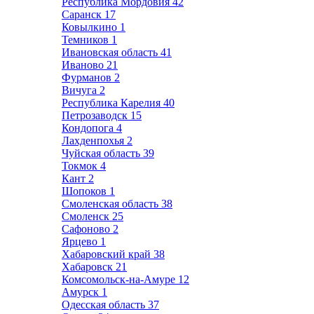
Республика Мордовия
42
Саранск
17
Ковылкино
1
Темников
1
Ивановская область
41
Иваново
21
Фурманов
2
Вичуга
2
Республика Карелия
40
Петрозаводск
15
Кондопога
4
Лахденпохья
2
Чуйская область
39
Токмок
4
Кант
2
Шопоков
1
Смоленская область
38
Смоленск
25
Сафоново
2
Ярцево
1
Хабаровский край
38
Хабаровск
21
Комсомольск-на-Амуре
12
Амурск
1
Одесская область
37