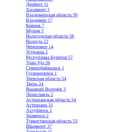
Дербент
11
Хасавюрт
3
Владимирская область
59
Владимир
17
Ковров
7
Муром
5
Вологодская область
58
Вологда
22
Череповец
14
Устюжна
2
Республика Бурятия
57
Улан-Удэ
26
Северобайкальск
1
Гусиноозерск
1
Тверская область
54
Тверь
24
Вышний Волочёк
3
Лихославль
2
Астраханская область
54
Астрахань
31
Ахтубинск
2
Знаменск
2
Туркестанская область
53
Шымкент
37
Туркестан
11