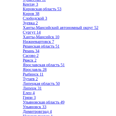
Кентау
3
Кировская область
53
Киров
38
Слободской
3
Зуевка
2
Ханты-Мансийский автономный округ
52
Сургут
14
Ханты-Мансийск
10
Нижневартовск
7
Рязанская область
51
Рязань
34
Сасово
2
Ряжск
2
Ярославская область
51
Ярославль
28
Рыбинск
11
Тутаев
2
Липецкая область
50
Липецк
31
Елец
4
Грязи
3
Ульяновская область
49
Ульяновск
33
Димитровград
4