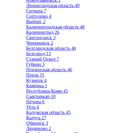
Новоульяновск
1
Ленинградская область
49
Гатчина
7
Сертолово
4
Выборг
2
Калининградская область
48
Калининград
26
Светлогорск
3
Черняховск
2
Белгородская область
46
Белгород
13
Старый Оскол
7
Губкин
3
Пензенская область
46
Пенза
35
Кузнецк
4
Каменка
1
Республика Коми
45
Сыктывкар
10
Печора
6
Ухта
4
Калужская область
45
Калуга
27
Обнинск
3
Людиново
2