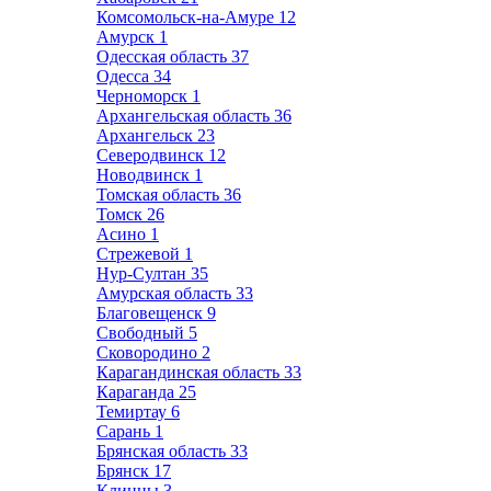
Комсомольск-на-Амуре
12
Амурск
1
Одесская область
37
Одесса
34
Черноморск
1
Архангельская область
36
Архангельск
23
Северодвинск
12
Новодвинск
1
Томская область
36
Томск
26
Асино
1
Стрежевой
1
Нур-Султан
35
Амурская область
33
Благовещенск
9
Свободный
5
Сковородино
2
Карагандинская область
33
Караганда
25
Темиртау
6
Сарань
1
Брянская область
33
Брянск
17
Клинцы
3