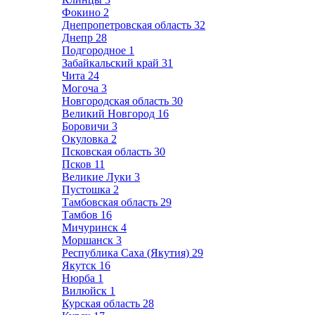
Фокино
2
Днепропетровская область
32
Днепр
28
Подгородное
1
Забайкальский край
31
Чита
24
Могоча
3
Новгородская область
30
Великий Новгород
16
Боровичи
3
Окуловка
2
Псковская область
30
Псков
11
Великие Луки
3
Пустошка
2
Тамбовская область
29
Тамбов
16
Мичуринск
4
Моршанск
3
Республика Саха (Якутия)
29
Якутск
16
Нюрба
1
Вилюйск
1
Курская область
28