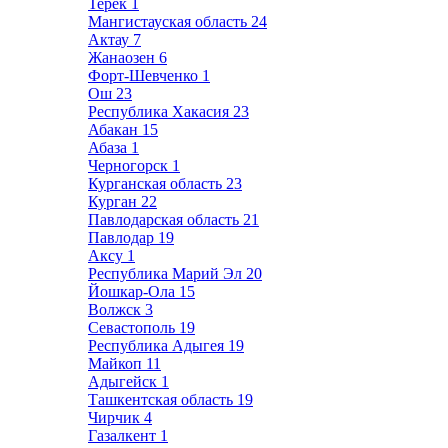
Терек
1
Мангистауская область
24
Актау
7
Жанаозен
6
Форт-Шевченко
1
Ош
23
Республика Хакасия
23
Абакан
15
Абаза
1
Черногорск
1
Курганская область
23
Курган
22
Павлодарская область
21
Павлодар
19
Аксу
1
Республика Марий Эл
20
Йошкар-Ола
15
Волжск
3
Севастополь
19
Республика Адыгея
19
Майкоп
11
Адыгейск
1
Ташкентская область
19
Чирчик
4
Газалкент
1