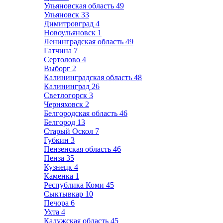
Ульяновская область
49
Ульяновск
33
Димитровград
4
Новоульяновск
1
Ленинградская область
49
Гатчина
7
Сертолово
4
Выборг
2
Калининградская область
48
Калининград
26
Светлогорск
3
Черняховск
2
Белгородская область
46
Белгород
13
Старый Оскол
7
Губкин
3
Пензенская область
46
Пенза
35
Кузнецк
4
Каменка
1
Республика Коми
45
Сыктывкар
10
Печора
6
Ухта
4
Калужская область
45