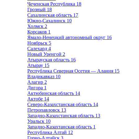
Чеченская Республика
18
Грозный
18
Сахалинская область
17
Южно-Сахалинск
10
Холмск
2
Корсаков
1
Ямало-Ненецкий автономный округ
16
Ноябрьск
5
Салехард
4
Новый Уренгой
2
Атырауская область
16
Атырау
15
Республика Северная Осетия — Алания
15
Владикавказ
10
Алагир
2
Дигора
1
Актюбинская область
14
Актобе
14
Северо-Казахстанская область
14
Петропавловск
13
Западно-Казахстанская область
13
Уральск
10
Западно-Казахтанская область
1
Республика Алтай
12
Горно-Алтайск
3