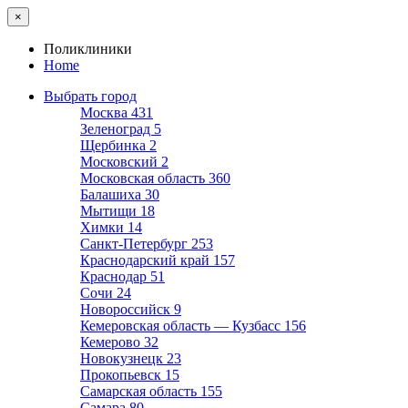
×
Поликлиники
Home
Выбрать город
Москва
431
Зеленоград
5
Щербинка
2
Московский
2
Московская область
360
Балашиха
30
Мытищи
18
Химки
14
Санкт-Петербург
253
Краснодарский край
157
Краснодар
51
Сочи
24
Новороссийск
9
Кемеровская область — Кузбасс
156
Кемерово
32
Новокузнецк
23
Прокопьевск
15
Самарская область
155
Самара
80