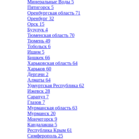
Минеральные Воды
5
Пятигорск
5
Оренбургская область
71
Оренбург
32
Орск
15
Бузулук
4
Тюменская область
70
Тюмень
49
Тобольск
6
Ишим
5
Бишкек
66
Харьковская область
64
Харьков
60
Дергачи
2
Алматы
64
Удмуртская Республика
62
Ижевск
28
Сарапул
7
Глазов
7
Мурманская область
63
Мурманск
20
Мончегорск
9
Кандалакша
5
Республика Крым
61
Симферополь
25