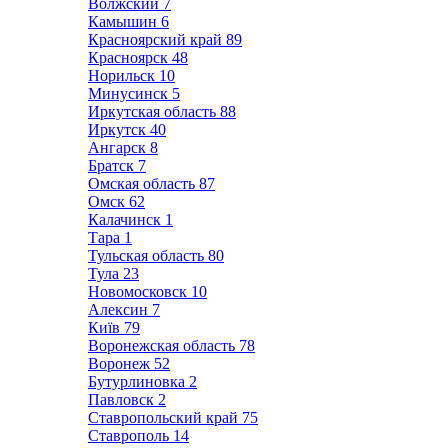
Волжский
7
Камышин
6
Красноярский край
89
Красноярск
48
Норильск
10
Минусинск
5
Иркутская область
88
Иркутск
40
Ангарск
8
Братск
7
Омская область
87
Омск
62
Калачинск
1
Тара
1
Тульская область
80
Тула
23
Новомосковск
10
Алексин
7
Київ
79
Воронежская область
78
Воронеж
52
Бутурлиновка
2
Павловск
2
Ставропольский край
75
Ставрополь
14