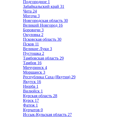
Подгородное
1
Забайкальский край
31
Чита
24
Могоча
3
Новгородская область
30
Великий Новгород
16
Боровичи
3
Окуловка
2
Псковская область
30
Псков
11
Великие Луки
3
Пустошка
2
Тамбовская область
29
Тамбов
16
Мичуринск
4
Моршанск
3
Республика Саха (Якутия)
29
Якутск
16
Нюрба
1
Вилюйск
1
Курская область
28
Курск
17
Фатеж
1
Курчатов
0
Иссык-Кульская область
27