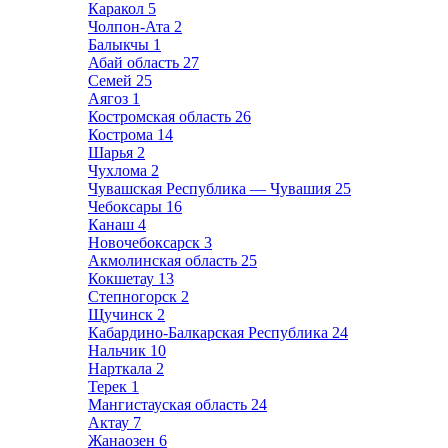
Каракол
5
Чолпон-Ата
2
Балыкчы
1
Абай область
27
Семей
25
Аягоз
1
Костромская область
26
Кострома
14
Шарья
2
Чухлома
2
Чувашская Республика — Чувашия
25
Чебоксары
16
Канаш
4
Новочебоксарск
3
Акмолинская область
25
Кокшетау
13
Степногорск
2
Щучинск
2
Кабардино-Балкарская Республика
24
Нальчик
10
Нарткала
2
Терек
1
Мангистауская область
24
Актау
7
Жанаозен
6