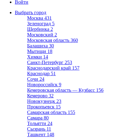
Войти
Выбрать город
Москва
431
Зеленоград
5
Щербинка
2
Московский
2
Московская область
360
Балашиха
30
Мытищи
18
Химки
14
Санкт-Петербург
253
Краснодарский край
157
Краснодар
51
Сочи
24
Новороссийск
9
Кемеровская область — Кузбасс
156
Кемерово
32
Новокузнецк
23
Прокопьевск
15
Самарская область
155
Самара
80
Тольятти
24
Сызрань
11
Ташкент
148