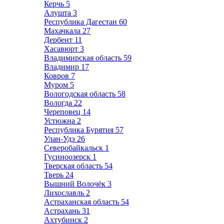
Керчь
5
Алушта
3
Республика Дагестан
60
Махачкала
27
Дербент
11
Хасавюрт
3
Владимирская область
59
Владимир
17
Ковров
7
Муром
5
Вологодская область
58
Вологда
22
Череповец
14
Устюжна
2
Республика Бурятия
57
Улан-Удэ
26
Северобайкальск
1
Гусиноозерск
1
Тверская область
54
Тверь
24
Вышний Волочёк
3
Лихославль
2
Астраханская область
54
Астрахань
31
Ахтубинск
2