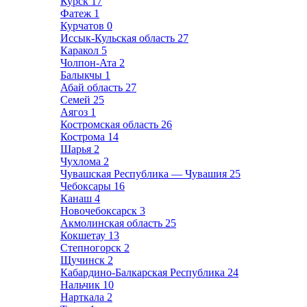
Курск
17
Фатеж
1
Курчатов
0
Иссык-Кульская область
27
Каракол
5
Чолпон-Ата
2
Балыкчы
1
Абай область
27
Семей
25
Аягоз
1
Костромская область
26
Кострома
14
Шарья
2
Чухлома
2
Чувашская Республика — Чувашия
25
Чебоксары
16
Канаш
4
Новочебоксарск
3
Акмолинская область
25
Кокшетау
13
Степногорск
2
Щучинск
2
Кабардино-Балкарская Республика
24
Нальчик
10
Нарткала
2