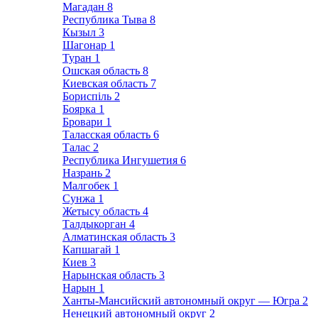
Магадан
8
Республика Тыва
8
Кызыл
3
Шагонар
1
Туран
1
Ошская область
8
Киевская область
7
Бориспіль
2
Боярка
1
Бровари
1
Таласская область
6
Талас
2
Республика Ингушетия
6
Назрань
2
Малгобек
1
Сунжа
1
Жетысу область
4
Талдыкорган
4
Алматинская область
3
Капшагай
1
Киев
3
Нарынская область
3
Нарын
1
Ханты-Мансийский автономный округ — Югра
2
Ненецкий автономный округ
2