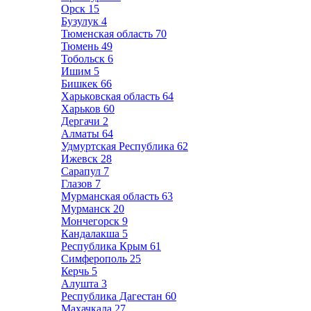
Орск
15
Бузулук
4
Тюменская область
70
Тюмень
49
Тобольск
6
Ишим
5
Бишкек
66
Харьковская область
64
Харьков
60
Дергачи
2
Алматы
64
Удмуртская Республика
62
Ижевск
28
Сарапул
7
Глазов
7
Мурманская область
63
Мурманск
20
Мончегорск
9
Кандалакша
5
Республика Крым
61
Симферополь
25
Керчь
5
Алушта
3
Республика Дагестан
60
Махачкала
27