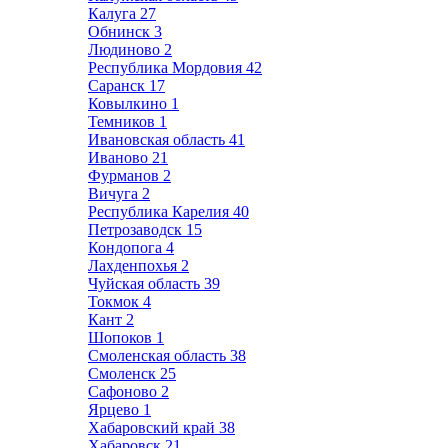
Калуга
27
Обнинск
3
Людиново
2
Республика Мордовия
42
Саранск
17
Ковылкино
1
Темников
1
Ивановская область
41
Иваново
21
Фурманов
2
Вичуга
2
Республика Карелия
40
Петрозаводск
15
Кондопога
4
Лахденпохья
2
Чуйская область
39
Токмок
4
Кант
2
Шопоков
1
Смоленская область
38
Смоленск
25
Сафоново
2
Ярцево
1
Хабаровский край
38
Хабаровск
21